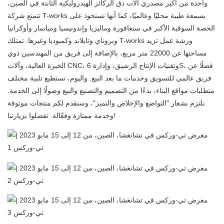
واحدة من أكبر مصدري آلات دق الركائز الهيدروليكية الثابتة في الصين،
تتمتع شركة T-works بسمعة طيبة محليًا وعالميًا، كما أنها تستحوذ على
الحصة السوقية الأكبر في سنغافورة وماليزيا وإندونيسيا وميانمار وأوكرانيا
وبروناي وتايلاند وكمبوديا وغيرها. تمتلك T-works ورشة عمل تزيد
مساحتها عن 22000 متر مربع، بالإضافة إلى فريق من المهندسين ذوي
الخبرة العالية، وآلات CNC، وتقنيات الإنتاج الرشيق، وإدارة 6S، فضلًا عن
فريق عالمي للتسويق وخدمات ما بعد البيع. واليوم، نستطيع تلبية مختلف
متطلبات مواقع البناء، بدءًا من التصميم والتصنيع والبيع وصولًا إلى الخدمة.
نلتزم بشعار "التواضع والإخلاص والتميز"، وسنقدم لكم منتجات موثوقة
وخدمة ممتازة وفعّالة. تفضلوا بزيارتنا!