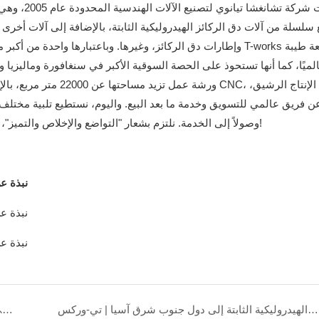
تأسست شركة
سلسلة من آلات دق الركائز الهيدروليكية الثابتة، بالإضافة إلى آلات أخرى 
وإطارات دق الركائز، وغيرها. وباعتبارها واحدة من أكبر مصدري آلا
الميًا، كما أنها تستحوذ على الحصة السوقية الأكبر في سنغافورة وماليزيا وإن
وصولاً إلى الخدمة. نلتزم بشعار "التواضع والإخلاص والتميز"، وسنقدم لكم منتجات موثوقة وخدمة ممتازة وفعّالة. تفضلوا بزيارتنا!
شحنة كبيرة من آلات دق الركائز الهيدروليكية الثابتة إلى دول جنوب شرق آسيا | تي-وركس
دليل مستخدم معرض آلات البناء والهندسة في ماليزيا 29 نوفمبر 2023 - 1 ديسمبر 2023 | تي-وركس