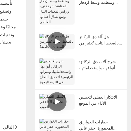
ومنظمة وسط ازدهار
الصناعة: شركة تي-
وتصنيع 
وركس لمعدات البناء
توسع نطاق أعمالها
محليًا وع
العالمي
هل آلة دق الركائز
بالضغط الثابت تُعتبر من
المعدات الخاصة؟
شرح آلات دق الركائز:
أنواعها، واستخداماتها،
وميزاتها الرئيسية لتحقيق
النجاح في التربة الرخوة
الابتكار العملي لتحسين
الأداء في الموقع
حفارات الخوازيق
التالي
المحفورة: حفر عالي