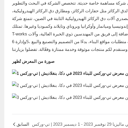
 تشانغشا تيانوي لتصنيع الآلات الهندسية المحدودة عام 2005، وهي شركة مساهمة خاصة حديثة. تتخصص الشركة في البحث والتطوير
لدق الركائز مثل حفارات الركائز، ومطارق دق الركائز الهيدروليكية،
ت دق الركائز الهيدروليكية الثابتة في الصين، تتمتع شركة T-works بسمعة طيبة
دونيسيا وميانمار وأوكرانيا وبروناي وتايلاند وكمبوديا وغيرها. تمتلك
T-works ورشة عمل تزيد مساحتها عن 22000 متر مربع، بالإضافة إلى فريق من المهندسين ذوي الخبرة العالية، وآلات CNC، وتقنيات الإنتاج الرشيق،
وإدارة 6S، فضلاً عن فريق عالمي للتسويق وخدمة ما بعد البيع. واليوم، نستطيع تلبية مختلف متطلبات مواقع البناء، بدءًا من التصميم والتصنيع والبيع
صورة من المعرض تُظهر
السابق