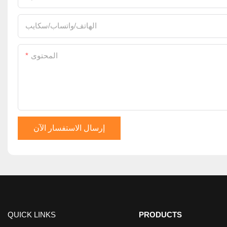
الهاتف/واتساب/سكايب
المحتوى
إرسال الاستفسار الآن
QUICK LINKS
PRODUCTS