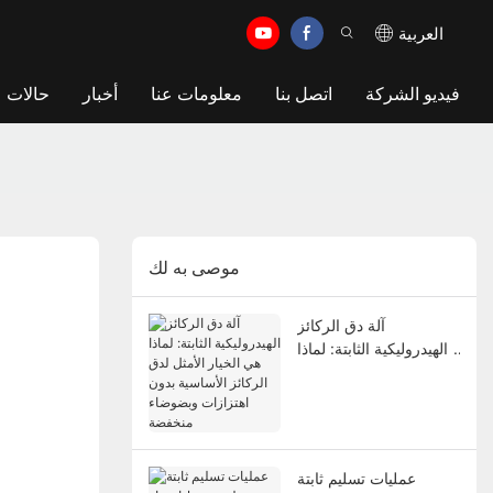
العربية
فيديو الشركة
اتصل بنا
معلومات عنا
أخبار
حالات
موصى به لك
آلة دق الركائز
الهيدروليكية الثابتة: لماذا
هي الخيار الأمثل لدق
الركائز الأساسية بدون
اهتزازات وبضوضاء
منخفضة
عمليات تسليم ثابتة