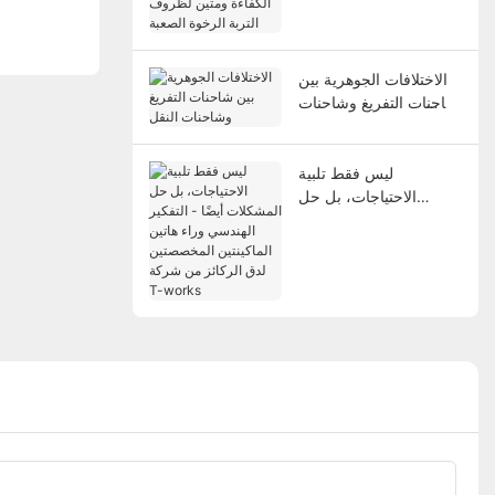
الكفاءة ومتين لظروف
التربة الرخوة الصعبة
الاختلافات الجوهرية بين
شاحنات التفريغ وشاحنات
النقل
ليس فقط تلبية
الاحتياجات، بل حل
المشكلات أيضًا - التفكير
الهندسي وراء هاتين
الماكينتين المخصصتين
لدق الركائز من شركة T-
works