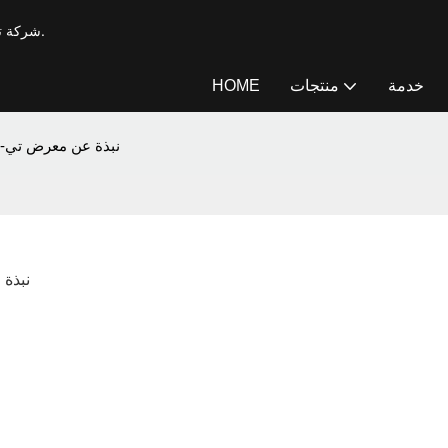
شركة T-works، شركة تصنيع محترفة لآلات الحفر والتدعيم بخبرة تزيد عن 20 عامًا.
خدمة
منتجات
HOME
نبذة عن معرض تي-وركس للبناء 2023 في 
نبذة عن م