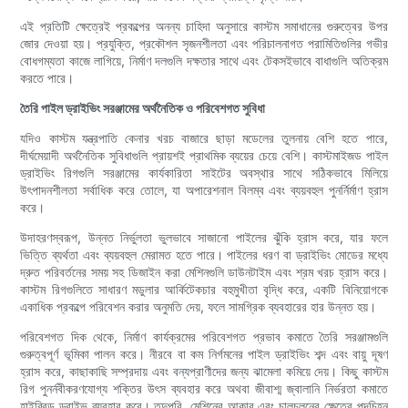
এই প্রতিটি ক্ষেত্রেই প্রকল্পের অনন্য চাহিদা অনুসারে কাস্টম সমাধানের গুরুত্বের উপর
জোর দেওয়া হয়। প্রযুক্তি, প্রকৌশল সৃজনশীলতা এবং পরিচালনাগত পরামিতিগুলির গভীর
বোধগম্যতা কাজে লাগিয়ে, নির্মাণ দলগুলি দক্ষতার সাথে এবং টেকসইভাবে বাধাগুলি অতিক্রম
করতে পারে।
তৈরি পাইল ড্রাইভিং সরঞ্জামের অর্থনৈতিক ও পরিবেশগত সুবিধা
যদিও কাস্টম যন্ত্রপাতি কেনার খরচ বাজারে ছাড়া মডেলের তুলনায় বেশি হতে পারে,
দীর্ঘমেয়াদী অর্থনৈতিক সুবিধাগুলি প্রায়শই প্রাথমিক ব্যয়ের চেয়ে বেশি। কাস্টমাইজড পাইল
ড্রাইভিং রিগগুলি সরঞ্জামের কার্যকারিতা সাইটের অবস্থার সাথে সঠিকভাবে মিলিয়ে
উৎপাদনশীলতা সর্বাধিক করে তোলে, যা অপারেশনাল বিলম্ব এবং ব্যয়বহুল পুনর্নির্মাণ হ্রাস
করে।
উদাহরণস্বরূপ, উন্নত নির্ভুলতা ভুলভাবে সাজানো পাইলের ঝুঁকি হ্রাস করে, যার ফলে
ভিত্তি ব্যর্থতা এবং ব্যয়বহুল মেরামত হতে পারে। পাইলের ধরণ বা ড্রাইভিং মোডের মধ্যে
দ্রুত পরিবর্তনের সময় সহ ডিজাইন করা মেশিনগুলি ডাউনটাইম এবং শ্রম খরচ হ্রাস করে।
কাস্টম রিগগুলিতে সাধারণ মডুলার আর্কিটেকচার বহুমুখীতা বৃদ্ধি করে, একটি বিনিয়োগকে
একাধিক প্রকল্পে পরিবেশন করার অনুমতি দেয়, ফলে সামগ্রিক ব্যবহারের হার উন্নত হয়।
পরিবেশগত দিক থেকে, নির্মাণ কার্যক্রমের পরিবেশগত প্রভাব কমাতে তৈরি সরঞ্জামগুলি
গুরুত্বপূর্ণ ভূমিকা পালন করে। নীরবে বা কম নির্গমনের পাইল ড্রাইভিং শব্দ এবং বায়ু দূষণ
হ্রাস করে, কাছাকাছি সম্প্রদায় এবং বন্যপ্রাণীদের জন্য ঝামেলা কমিয়ে দেয়। কিছু কাস্টম
রিগ পুনর্নবীকরণযোগ্য শক্তির উৎস ব্যবহার করে অথবা জীবাশ্ম জ্বালানি নির্ভরতা কমাতে
হাইব্রিড ড্রাইভ ব্যবহার করে। তদুপরি, মেশিনের আকার এবং চালচলনের ক্ষেত্রে পদচিহ্ন