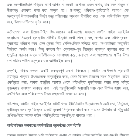
এবং কম্পোজিটগুলি শক্তির সাথে আপস না করেই মেশিনের ওজন কমায়, যার ফলে নাজুক বা
সীমাবদ্ধ এলাকায় কাজ করা সম্ভব হয়। উপরন্তু, পরিধান-প্রতিরোধী আবরণ এবং
গুরুত্বপূর্ণ উপাদানগুলির নির্ভুল যন্ত্র পরিষেবার ব্যবধান দীর্ঘায়িত করে এবং ডাউনটাইম হ্রাস
করে, উৎপাদনশীলতা বৃদ্ধি করে।
অটোমেশন এবং রিয়েল-টাইম ফিডব্যাকের একীকরণের মাধ্যমে কাস্টম পাইল ড্রাইভিং
সরঞ্জামের নিয়ন্ত্রণ ব্যবস্থায় নাটকীয় উন্নতি দেখা গেছে। বল, কম্পন এবং সারিবদ্ধকরণ
ক্রমাগত পরিমাপ করে এমন সেন্সর দিয়ে মেশিনগুলিকে সজ্জিত করে, অপারেটররা অতুলনীয়
নির্ভুলতা অর্জন করে। কিছু কাস্টম রিগ ক্লোজড-লুপ নিয়ন্ত্রণ ব্যবস্থা ব্যবহার করে যা
হাতুড়ির প্রভাব বলকে গতিশীলভাবে সামঞ্জস্য করে, কাঠামো এবং আশেপাশের মাটির উপর
চাপ কমিয়ে পাইল অনুপ্রবেশকে অপ্টিমাইজ করে।
তদুপরি, শক্তি দক্ষতা একটি গুরুত্বপূর্ণ নকশা বিবেচনা। কাস্টম মেশিনগুলি প্রায়শই
হাইব্রিড শক্তির উৎসগুলিকে অন্তর্ভুক্ত করে, যেমন ডিজেল ইঞ্জিনের সাথে বৈদ্যুতিক মোটর
একত্রিত করা, অথবা হাতুড়ির আঘাত থেকে গতিশক্তি পুনর্ব্যবহার করার জন্য শক্তি
পুনরুদ্ধার ব্যবস্থা ব্যবহার করা। এই প্রযুক্তিগুলি জ্বালানি খরচ এবং নির্গমন হ্রাস করে,
অর্থনৈতিক এবং পরিবেশগত উভয় লক্ষ্যকেই সম্বোধন করে।
পরিশেষে, কাস্টম পাইল ড্রাইভিং সলিউশনের ইঞ্জিনিয়ারিং উদ্ভাবনগুলি নমনীয়তা, নির্ভুলতা,
স্থায়িত্ব এবং স্থায়িত্বের একটি সুরেলা মিশ্রণকে ধারণ করে - এমন উপাদান যা স্ট্যান্ডার্ড
মেশিনগুলিতে অনেক কঠিন পরিস্থিতিতে অনুপস্থিত থাকতে পারে।
কাস্টমাইজড সমাধানের কার্যকারিতা প্রদর্শনের কেস স্টাডি
বাস্তব জগতের উদাহরণগুলি স্পষ্টভাবে দেখায় যে কাস্টম পাইল ড্রাইভিং সমাধানগুলি কীভাবে