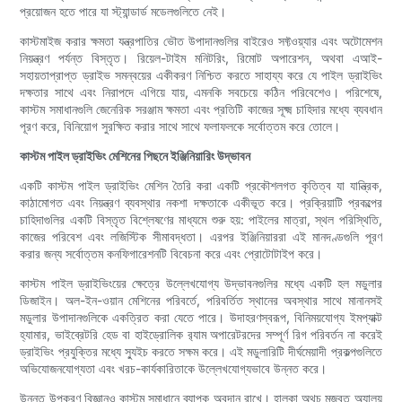
প্রয়োজন হতে পারে যা স্ট্যান্ডার্ড মডেলগুলিতে নেই।
কাস্টমাইজ করার ক্ষমতা যন্ত্রপাতির ভৌত উপাদানগুলির বাইরেও সফ্টওয়্যার এবং অটোমেশন
নিয়ন্ত্রণ পর্যন্ত বিস্তৃত। রিয়েল-টাইম মনিটরিং, রিমোট অপারেশন, অথবা এআই-
সহায়তাপ্রাপ্ত ড্রাইভ সমন্বয়ের একীকরণ নিশ্চিত করতে সাহায্য করে যে পাইল ড্রাইভিং
দক্ষতার সাথে এবং নিরাপদে এগিয়ে যায়, এমনকি সবচেয়ে কঠিন পরিবেশেও। পরিশেষে,
কাস্টম সমাধানগুলি জেনেরিক সরঞ্জাম ক্ষমতা এবং প্রতিটি কাজের সূক্ষ্ম চাহিদার মধ্যে ব্যবধান
পূরণ করে, বিনিয়োগ সুরক্ষিত করার সাথে সাথে ফলাফলকে সর্বোত্তম করে তোলে।
কাস্টম পাইল ড্রাইভিং মেশিনের পিছনে ইঞ্জিনিয়ারিং উদ্ভাবন
একটি কাস্টম পাইল ড্রাইভিং মেশিন তৈরি করা একটি প্রকৌশলগত কৃতিত্ব যা যান্ত্রিক,
কাঠামোগত এবং নিয়ন্ত্রণ ব্যবস্থার নকশা দক্ষতাকে একীভূত করে। প্রক্রিয়াটি প্রকল্পের
চাহিদাগুলির একটি বিস্তৃত বিশ্লেষণের মাধ্যমে শুরু হয়: পাইলের মাত্রা, স্থল পরিস্থিতি,
কাজের পরিবেশ এবং লজিস্টিক সীমাবদ্ধতা। এরপর ইঞ্জিনিয়াররা এই মানদণ্ডগুলি পূরণ
করার জন্য সর্বোত্তম কনফিগারেশনটি বিবেচনা করে এবং প্রোটোটাইপ করে।
কাস্টম পাইল ড্রাইভিংয়ের ক্ষেত্রে উল্লেখযোগ্য উদ্ভাবনগুলির মধ্যে একটি হল মডুলার
ডিজাইন। অল-ইন-ওয়ান মেশিনের পরিবর্তে, পরিবর্তিত স্থানের অবস্থার সাথে মানানসই
মডুলার উপাদানগুলিকে একত্রিত করা যেতে পারে। উদাহরণস্বরূপ, বিনিময়যোগ্য ইমপ্যাক্ট
হ্যামার, ভাইব্রেটরি হেড বা হাইড্রোলিক র‍্যাম অপারেটরদের সম্পূর্ণ রিগ পরিবর্তন না করেই
ড্রাইভিং প্রযুক্তির মধ্যে স্যুইচ করতে সক্ষম করে। এই মডুলারিটি দীর্ঘমেয়াদী প্রকল্পগুলিতে
অভিযোজনযোগ্যতা এবং খরচ-কার্যকারিতাকে উল্লেখযোগ্যভাবে উন্নত করে।
উন্নত উপকরণ বিজ্ঞানও কাস্টম সমাধানে ব্যাপক অবদান রাখে। হালকা অথচ মজবুত অ্যালয়