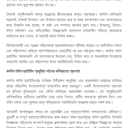
হ্রাসের ফলে ভূদৃশ্যের ব্যাঘাত কম হয়।
টেকসই অনুশীলনগুলি সমগ্র সরঞ্জামের জীবনচক্রের জন্যও প্রযোজ্য। কাস্টম মেশিনগুলি
প্রায়শই টেকসই উপকরণ এবং উপাদান ব্যবহার করে যা সহজ রক্ষণাবেক্ষণ এবং আপগ্রেডের
জন্য ডিজাইন করা হয়েছে, যা বর্জ্য এবং সম্পদের ব্যবহার হ্রাস করে। উপরন্তু, রিয়েল-
টাইম পর্যবেক্ষণ এবং অভিযোজিত নিয়ন্ত্রণগুলি অপারেশন চলাকালীন শক্তির ব্যবহারকে
সর্বোত্তম করে তোলে, যা সরাসরি কার্বন নির্গমন কমায়।
বিনিয়োগকারী এবং প্রকল্প পরিচালকরা ক্রমবর্ধমানভাবে স্বীকার করছেন যে অর্থনৈতিক দক্ষতা
এবং পরিবেশগত দায়িত্ব পারস্পরিকভাবে একচেটিয়া নয় বরং পরিপূরক লক্ষ্য। কাস্টম পাইল
ড্রাইভিং সমাধানগুলি এই সংশ্লেষণের উদাহরণ দেয়, নিশ্চিত করে যে অবকাঠামো উন্নয়নের
অগ্রগতি আর্থিক এবং পরিবেশগত উভয় পরামিতিকেই সম্মান করে।
কাস্টম পাইল ড্রাইভিং প্রযুক্তি গঠনের ভবিষ্যতের প্রবণতা
কাস্টম পাইল ড্রাইভিংয়ের ভবিষ্যৎ উদীয়মান প্রযুক্তি এবং ক্রমবর্ধমান বাজারের চাহিদার
দ্বারা পরিচালিত উত্তেজনাপূর্ণ অগ্রগতির জন্য প্রস্তুত। একটি উল্লেখযোগ্য প্রবণতা
হল কৃত্রিম বুদ্ধিমত্তা এবং মেশিন লার্নিংয়ের ক্রমবর্ধমান সংযোজন। এই প্রযুক্তিগুলি
মেশিনগুলিকে অতীতের ড্রাইভিং চক্র থেকে শিখতে, মাটির আচরণের পূর্বাভাস দিতে এবং
বর্ধিত দক্ষতা এবং সুরক্ষার জন্য সক্রিয়ভাবে পরামিতিগুলি সামঞ্জস্য করতে সক্ষম করে।
আরেকটি আশাব্যঞ্জক ক্ষেত্র হল রোবোটিক্স এবং স্বায়ত্তশাসিত অপারেশনের একীকরণ।
দূরবর্তী বা সম্পূর্ণ স্বায়ত্তশাসিতভাবে কাজ করতে সক্ষম স্বয়ংক্রিয় পাইল ড্রাইভিং রিগগুলি
বিপজ্জনক পরিবেশের সংস্পর্শে মানুষের এক্সপোজার হ্রাস করে এবং যান্ত্রিক নিয়ন্ত্রণের মাধ্যমে
নির্ভুলতা উন্নত করে। উন্নত সেন্সর ফিউশনের সাথে মিলিত হয়ে, এই রোবটগুলি ক্লান্তি