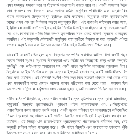
এমন সমস্যার সমাধান করে যা স্ট্যান্ডার্ড সরঞ্জামগুলি করতে পারে না। একটি অফশোর উইন্ড
ফার্ম প্রকল্পের কথা বিবেচনা করুন যেখানে কঠোর সামুদ্রিক পরিস্থিতি এবং অস্বাভাবিক
পাইল আকারগুলি উল্লেখযোগ্য চ্যালেঞ্জ তৈরি করেছিল। স্ট্যান্ডার্ড পাইল ড্রাইভারগুলি
তাদের ওজন এবং শব্দ নির্গমনের কারণে অনুপযুক্ত ছিল। এই বাধাগুলি অতিক্রম করার জন্য,
ইঞ্জিনিয়াররা একটি কাস্টম পাইল ড্রাইভিং সিস্টেম ডিজাইন করেছিলেন যা শব্দ-সঙ্কোচনকারী
ঘের এবং বিশেষায়িত পানির নিচে কম্পন ড্যাম্পারের সাথে একটি হালকা ফ্রেমকে একত্রিত
করেছিল। এই উদ্ভাবনী সেটআপটি সামুদ্রিক বন্যপ্রাণীকে বিরক্ত না করে প্রকল্পটি এগিয়ে
যাওয়ার অনুমতি দেয় এবং উত্তাল জলেও সঠিক পাইল ইনস্টলেশন নিশ্চিত করে।
আরেকটি আকর্ষণীয় উদাহরণ হলো, বিদ্যমান ভবনগুলির মাঝখানে আটকে থাকা একটি শহুরে
বহুতল নির্মাণ স্থান। স্থানের সীমাবদ্ধতা এবং কঠোর শব্দ নিয়ন্ত্রণের জন্য একটি কম্প্যাক্ট
ফুটপ্রিন্ট এবং অতি-শান্ত অপারেশন সহ একটি পাইল ড্রাইভিং সমাধানের প্রয়োজন ছিল।
বৈদ্যুতিক ড্রাইভ সিস্টেম এবং শব্দ-অন্তরক ইমপ্যাক্ট হ্যামার সহ একটি কাস্টমাইজড রিগ
তৈরি করা হয়েছিল। এই মেশিনটি সংকীর্ণ গলির মধ্য দিয়ে সহজেই পরিবহন করা যেতে পারে
এবং সংবেদনশীল সময়ে কোনও ঝামেলা ছাড়াই পরিচালনা করা যেতে পারে। ফলাফল ছিল
আশেপাশের বাসিন্দা বা কর্তৃপক্ষের সাথে কোনও দ্বন্দ্ব ছাড়াই সময়মতো ভিত্তি স্থাপন করা।
মাটির কঠিন পরিস্থিতিতে, যেমন গভীর কাদামাটির স্তর নুড়িপাথরের স্তর দ্বারা আচ্ছাদিত,
স্ট্যান্ডার্ড ইমপ্যাক্ট ড্রাইভারগুলি প্রায়শই পাইল অ্যালাইনমেন্ট এবং পেনিট্রেশনের
ধারাবাহিকতা বজায় রাখতে লড়াই করে। একটি প্রধান পরিবহন হাব সম্প্রসারণে অভিযোজিত
নিয়ন্ত্রণ ব্যবস্থা সহ সজ্জিত একটি কাস্টম ডিজাইন করা ভাইব্রেটরি ড্রাইভার ব্যবহার করা
হয়েছিল। এই নিয়ন্ত্রণগুলি রিয়েল-টাইমে প্রতিবন্ধকতা পরিবর্তনগুলি পর্যবেক্ষণ করে, সেই
অনুযায়ী চালিকা শক্তি সামঞ্জস্য করে। এটি পাইল বিচ্যুতি এবং কাঠামোগত দুর্বলতার ঝুঁকি
উল্লেখযোগ্যভাবে হ্রাস করে, যার ফলে ভিত্তির স্থায়িত্ব বৃদ্ধি পায়।