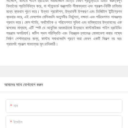
সংক্ষেপে, কাস্টম পাইল ড্রাইভিং সমাধানগুলি ভিত্তি নির্মাণ প্রযুক্তিতে একটি গুরুত্বপূর্ণ
বিবর্তনের প্রতিনিধিত্ব করে, যা স্ট্যান্ডার্ড যন্ত্রপাতি সীমাবদ্ধতা এবং প্রকল্প-নির্দিষ্ট চাহিদার
মধ্যে ব্যবধান পূরণ করে। উন্নত প্রকৌশল, উদ্ভাবনী উপকরণ এবং ডিজিটাল ইন্টিগ্রেশন
ব্যবহার করে, এই বেসপোক মেশিনগুলি অতুলনীয় নির্ভুলতা, দক্ষতা এবং পরিবেশগত সামঞ্জস্য
প্রদান করে। কেস স্টাডি, অর্থনৈতিক ও পরিবেশগত সুবিধা এবং ভবিষ্যতের উদ্ভাবনের এক
ঝলকের মাধ্যমে, এটি স্পষ্ট যে আধুনিক অবকাঠামো উন্নয়নে কাস্টমাইজড পাইল ড্রাইভিং
সরঞ্জাম অপরিহার্য। জটিল স্থল পরিস্থিতি এবং নিয়ন্ত্রক চ্যালেঞ্জ মোকাবেলা করার লক্ষ্যে
নির্মাণ পেশাদারদের জন্য, কাস্টম সমাধানগুলি গ্রহণ করা কেবল একটি বিকল্প নয় বরং
প্রায়শই প্রকল্প সাফল্যের মূল চাবিকাঠি।
আমাদের সাথে যোগাযোগ করুন
নাম
ইমেইল