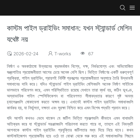
কাস্টম পাইল ড্রাইভিং সমাধান: যখন স্ট্যান্ডার্ড মেশিন
যথেষ্ট নয়
2026-02-24
T-works
67
নির্মাণ ও অবকাঠামো উন্নয়নের ক্রমবর্ধমান বিশ্বে, দক্ষ, নির্ভরযোগ্য এবং অভিযোজিত
যন্ত্রপাতির প্রয়োজনীয়তা আগের চেয়ে অনেক বেশি ছিল। ভিত্তি নির্মাণের একটি গুরুত্বপূর্ণ
প্রক্রিয়া, পাইল ড্রাইভিং, প্রায়শই নির্দিষ্ট প্রকল্পের প্রয়োজনীয়তা অনুসারে তৈরি উদ্ভাবনী
সমাধানের দাবি করে। যদিও স্ট্যান্ডার্ড পাইল ড্রাইভিং মেশিনগুলি অনেক নির্মাণ সাইটকে
ভালভাবে পরিবেশন করে, এমন পরিস্থিতিতে রয়েছে যেখানে তারা ব্যর্থ হয়, কঠিন ভূখণ্ড,
অস্বাভাবিক পাইল স্পেসিফিকেশন বা পরিবেশগত সীমাবদ্ধতার কারণে সৃষ্ট অনন্য
চ্যালেঞ্জগুলি মোকাবেলা করতে অক্ষম হয়। এখানেই কাস্টম পাইল ড্রাইভিং সমাধানগুলি
কার্যকর হয়, যা নির্ভুলতা, দক্ষতা এবং সুরক্ষা নিশ্চিত করে এমন বিশেষ পদ্ধতি প্রদান করে।
যদি আপনি কখনও ভেবে থাকেন যে জটিল ভিত্তি প্রকল্পগুলি কীভাবে এমন বাধাগুলি
অতিক্রম করে যা স্ট্যান্ডার্ড সরঞ্জামগুলি পরিচালনা করতে পারে না, তাহলে এই নিবন্ধটি
আপনাকে কাস্টম পাইল ড্রাইভিং প্রযুক্তির জটিলতার মধ্য দিয়ে নিয়ে যাবে। কখন
কাস্টমাইজেশন প্রয়োজনীয় হয়ে ওঠে তা বোঝা থেকে শুরু করে এই সমাধানগুলির পিছনে