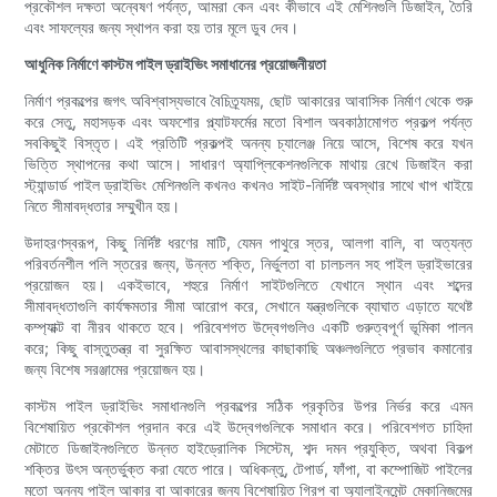
প্রকৌশল দক্ষতা অন্বেষণ পর্যন্ত, আমরা কেন এবং কীভাবে এই মেশিনগুলি ডিজাইন, তৈরি
এবং সাফল্যের জন্য স্থাপন করা হয় তার মূলে ডুব দেব।
আধুনিক নির্মাণে কাস্টম পাইল ড্রাইভিং সমাধানের প্রয়োজনীয়তা
নির্মাণ প্রকল্পের জগৎ অবিশ্বাস্যভাবে বৈচিত্র্যময়, ছোট আকারের আবাসিক নির্মাণ থেকে শুরু
করে সেতু, মহাসড়ক এবং অফশোর প্ল্যাটফর্মের মতো বিশাল অবকাঠামোগত প্রকল্প পর্যন্ত
সবকিছুই বিস্তৃত। এই প্রতিটি প্রকল্পই অনন্য চ্যালেঞ্জ নিয়ে আসে, বিশেষ করে যখন
ভিত্তি স্থাপনের কথা আসে। সাধারণ অ্যাপ্লিকেশনগুলিকে মাথায় রেখে ডিজাইন করা
স্ট্যান্ডার্ড পাইল ড্রাইভিং মেশিনগুলি কখনও কখনও সাইট-নির্দিষ্ট অবস্থার সাথে খাপ খাইয়ে
নিতে সীমাবদ্ধতার সম্মুখীন হয়।
উদাহরণস্বরূপ, কিছু নির্দিষ্ট ধরণের মাটি, যেমন পাথুরে স্তর, আলগা বালি, বা অত্যন্ত
পরিবর্তনশীল পলি স্তরের জন্য, উন্নত শক্তি, নির্ভুলতা বা চালচলন সহ পাইল ড্রাইভারের
প্রয়োজন হয়। একইভাবে, শহুরে নির্মাণ সাইটগুলিতে যেখানে স্থান এবং শব্দের
সীমাবদ্ধতাগুলি কার্যক্ষমতার সীমা আরোপ করে, সেখানে যন্ত্রগুলিকে ব্যাঘাত এড়াতে যথেষ্ট
কম্প্যাক্ট বা নীরব থাকতে হবে। পরিবেশগত উদ্বেগগুলিও একটি গুরুত্বপূর্ণ ভূমিকা পালন
করে; কিছু বাস্তুতন্ত্র বা সুরক্ষিত আবাসস্থলের কাছাকাছি অঞ্চলগুলিতে প্রভাব কমানোর
জন্য বিশেষ সরঞ্জামের প্রয়োজন হয়।
কাস্টম পাইল ড্রাইভিং সমাধানগুলি প্রকল্পের সঠিক প্রকৃতির উপর নির্ভর করে এমন
বিশেষায়িত প্রকৌশল প্রদান করে এই উদ্বেগগুলিকে সমাধান করে। পরিবেশগত চাহিদা
মেটাতে ডিজাইনগুলিতে উন্নত হাইড্রোলিক সিস্টেম, শব্দ দমন প্রযুক্তি, অথবা বিকল্প
শক্তির উৎস অন্তর্ভুক্ত করা যেতে পারে। অধিকন্তু, টেপার্ড, ফাঁপা, বা কম্পোজিট পাইলের
মতো অনন্য পাইল আকার বা আকারের জন্য বিশেষায়িত গ্রিপ বা অ্যালাইনমেন্ট মেকানিজমের