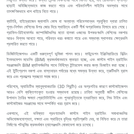
ছাড়াই অবিচ্ছিন্নভাবে কাজ করতে পারে এবং পরিবর্তনশীল সাইটের অবস্থার সাথে
তাৎক্ষণিকভাবে খাপ খাইয়ে নিতে পারে।
ব্যাটারি, হাইড্রোজেন জ্বালানি কোষ বা অন্যান্য পরিবেশবান্ধব প্রযুক্তি দ্বারা চালিত
শূন্য-নির্গমন মেশিনের উপর জোর দিয়ে স্থায়িত্ব একটি শীর্ষ অগ্রাধিকার হিসাবে রয়ে গেছে।
গ্রাফিন-রিইনফোর্সড কম্পোজিটগুলির মতো হালকা ওজনের উপকরণগুলি মেশিনের নকশায়
আরও বিপ্লব আনতে পারে, পরিবহন খরচ কমাতে পারে এবং সম্ভাব্য স্থাপনার ক্ষেত্রগুলি
প্রসারিত করতে পারে।
ডিজিটাইজেশনও একটি গুরুত্বপূর্ণ ভূমিকা পালন করে। ফাউন্ডেশন ইঞ্জিনিয়ারিংয়ে বিল্ডিং
ইনফরমেশন মডেলিং (BIM) ক্রমবর্ধমানভাবে ব্যবহৃত হচ্ছে, এবং কাস্টম পাইল ড্রাইভিং
সরঞ্জামগুলি BIM প্ল্যাটফর্মগুলির সাথে নির্বিঘ্নে ইন্টারফেস করার জন্য ডিজাইন করা হচ্ছে।
এই ইন্টিগ্রেশন নকশা এবং বাস্তবায়ন পর্যায়ের মধ্যে সমন্বয় উন্নত করে, ত্রুটিগুলি হ্রাস
করে এবং প্রকল্পের স্বচ্ছতা সহজ করে।
পরিশেষে, অ্যাডিটিভ ম্যানুফ্যাকচারিং (3D প্রিন্টিং) এর অগ্রগতির কারণে কাস্টমাইজেশন
আরও বেশি ব্যক্তিগতকৃত হওয়ার সম্ভাবনা রয়েছে। চাহিদা অনুযায়ী জটিল মেশিনের
উপাদান তৈরির ক্ষমতা প্রোটোটাইপিং এবং পুনরাবৃত্তিকে ত্বরান্বিত করে, লিড টাইম এবং
কাস্টমাইজড সরঞ্জামের সাথে সম্পর্কিত খরচ হ্রাস করে।
একসাথে, এই ভবিষ্যত প্রবণতাগুলি কাস্টম পাইল ড্রাইভিং সমাধানগুলির
অভিযোজনযোগ্যতা, দক্ষতা এবং স্থায়িত্ব বৃদ্ধির প্রতিশ্রুতি দেয়, যা নিশ্চিত করে যে তারা
নির্মাণের পটভূমির ক্রমবর্ধমান চ্যালেঞ্জগুলি মোকাবেলা করে চলেছে।