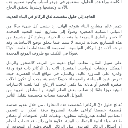
الكامنة وراء هذه الحلول، سنتعمق في جوهر أسباب وكيفية تصميم هذه
الآلات وتصنيعها ونشرها لتحقيق النجاح.
الحاجة إلى حلول مخصصة لدق الركائز في البناء الحديث
يتميز عالم مشاريع البناء بتنوعه الهائل، إذ يشمل كل شيء بدءًا من
المباني السكنية الصغيرة وصولًا إلى مشاريع البنية التحتية الضخمة
كالجسر والطرق السريعة والمنصات البحرية. ويطرح كل مشروع من
هذه المشاريع تحديات فريدة، لا سيما فيما يتعلق بوضع الأساسات. وقد
تواجه آلات دق الركائز القياسية، المصممة للاستخدامات العامة، أحيانًا
قيودًا في التكيف مع ظروف الموقع المحددة.
على سبيل المثال، تتطلب أنواع معينة من التربة، كالصخور والرمل
المفكك وطبقات الرواسب المتغيرة، آلات دقّ الركائز ذات قوة ودقة
وقدرة على المناورة عالية. وبالمثل، في مواقع البناء الحضرية حيث
تفرض قيود المساحة والضوضاء حدودًا تشغيلية، يجب أن تكون الآلات
صغيرة الحجم أو هادئة بما يكفي لتجنب الإزعاج. كما تلعب الاعتبارات
البيئية دورًا هامًا؛ إذ تتطلب بعض النظم البيئية أو المناطق القريبة من
الموائل المحمية معدات متخصصة لتقليل التأثير.
تُعالج حلول دقّ الركائز المُخصصة هذه المخاوف من خلال تقديم هندسة
مُصممة خصيصًا تُراعي طبيعة المشروع بدقة. يُمكن أن تتضمن
التصاميم أنظمة هيدروليكية متطورة، وتقنيات لكتم الضوضاء، أو مصادر
طاقة بديلة لتلبية المتطلبات البيئية. علاوة على ذلك، قد تتطلب أحجام
أو أشكال الركائز الفريدة، مثل الركائز المخروطية أو المجوفة أو