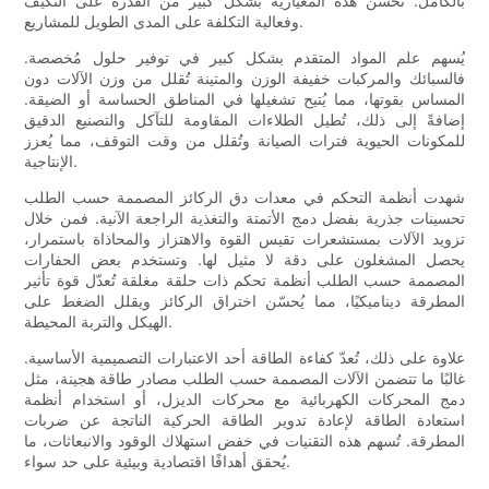
بالكامل. تُحسّن هذه المعيارية بشكل كبير من القدرة على التكيف
وفعالية التكلفة على المدى الطويل للمشاريع.
يُسهم علم المواد المتقدم بشكل كبير في توفير حلول مُخصصة.
فالسبائك والمركبات خفيفة الوزن والمتينة تُقلل من وزن الآلات دون
المساس بقوتها، مما يُتيح تشغيلها في المناطق الحساسة أو الضيقة.
إضافةً إلى ذلك، تُطيل الطلاءات المقاومة للتآكل والتصنيع الدقيق
للمكونات الحيوية فترات الصيانة وتُقلل من وقت التوقف، مما يُعزز
الإنتاجية.
شهدت أنظمة التحكم في معدات دق الركائز المصممة حسب الطلب
تحسينات جذرية بفضل دمج الأتمتة والتغذية الراجعة الآنية. فمن خلال
تزويد الآلات بمستشعرات تقيس القوة والاهتزاز والمحاذاة باستمرار،
يحصل المشغلون على دقة لا مثيل لها. وتستخدم بعض الحفارات
المصممة حسب الطلب أنظمة تحكم ذات حلقة مغلقة تُعدّل قوة تأثير
المطرقة ديناميكيًا، مما يُحسّن اختراق الركائز ويقلل الضغط على
الهيكل والتربة المحيطة.
علاوة على ذلك، تُعدّ كفاءة الطاقة أحد الاعتبارات التصميمية الأساسية.
غالبًا ما تتضمن الآلات المصممة حسب الطلب مصادر طاقة هجينة، مثل
دمج المحركات الكهربائية مع محركات الديزل، أو استخدام أنظمة
استعادة الطاقة لإعادة تدوير الطاقة الحركية الناتجة عن ضربات
المطرقة. تُسهم هذه التقنيات في خفض استهلاك الوقود والانبعاثات، ما
يُحقق أهدافًا اقتصادية وبيئية على حد سواء.