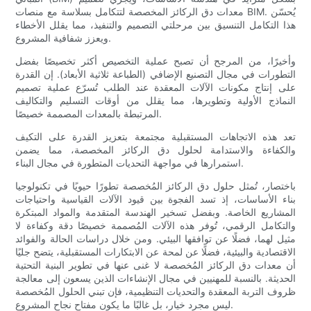
معدات دق الركائز المخصصة لتتكامل بسلاسة مع منصات BIM. يُحسّن
هذا التكامل التنسيق بين مرحلتي التصميم والتنفيذ، مما يقلل الأخطاء
ويعزز شفافية المشروع.
وأخيرًا، من المرجح أن تصبح عملية التخصيص أكثر تخصيصًا بفضل
التطورات في مجال التصنيع الإضافي (الطباعة ثلاثية الأبعاد). إن القدرة
على إنتاج مكونات الآلات المعقدة عند الطلب تُسرّع عملية تصميم
النماذج الأولية وتطويرها، مما يقلل من أوقات التسليم والتكاليف
المرتبطة بالمعدات المصممة خصيصًا.
تعد هذه الاتجاهات المستقبلية مجتمعة بتعزيز القدرة على التكيف
والكفاءة والاستدامة لحلول دق الركائز المخصصة، مما يضمن
استمرارها في مواجهة التحديات المتطورة في مجال البناء.
باختصار، تُمثل حلول دق الركائز المُخصصة تطورًا حيويًا في تكنولوجيا
بناء الأساسات، إذ تسد الفجوة بين قيود الآلات القياسية واحتياجات
المشاريع الخاصة. وبفضل تسخير الهندسة المتقدمة والمواد المبتكرة
والتكامل الرقمي، تُوفر هذه الآلات المُصممة خصيصًا دقة وكفاءة لا
مثيل لهما، فضلًا عن توافقها البيئي. ومن خلال دراسات الحالة والفوائد
الاقتصادية والبيئية، فضلًا عن لمحة عن الابتكارات المستقبلية، يتضح جليًا
أن معدات دق الركائز المُخصصة لا غنى عنها في تطوير البنية التحتية
الحديثة. بالنسبة للمهنيين في مجال الإنشاءات الذين يسعون إلى معالجة
ظروف التربة المعقدة والتحديات التنظيمية، فإن تبني الحلول المُخصصة
ليس مجرد خيار، بل غالبًا ما يكون مفتاح نجاح المشروع.