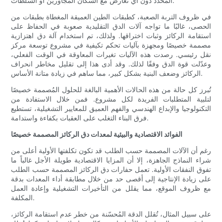
المحدد دون أي تعارض مع السكان المجاورين أو السلطات.
في ظروف التربة الصعبة، كطبقات الطين العميقة المغطاة بطبقات من
الحصى، غالبًا ما تواجه آلات الدق التقليدية صعوبة في الحفاظ على
استقامة الركائز وثبات اختراقها. ولذلك، تم استخدام آلة دق اهتزازية
مصممة خصيصًا ومجهزة بآليات تحكم تكيفية في مشروع توسعة مركز
نقل رئيسي. رصدت هذه الآليات تغيرات المعاوقة في الوقت الفعلي،
وعدّلت قوة الدق وفقًا لذلك. وقد أدى هذا إلى تقليل مخاطر انحراف
الركائز وضعف البنية بشكل كبير، مما ساهم في زيادة متانة الأساس.
تُبرز كل حالة من هذه الحالات الأهمية البالغة للحلول المُصممة خصيصًا
لتلبية المتطلبات الفريدة لكل مشروع. فمن خلال الاستفادة من
التكنولوجيا والإبداع الهندسي والفهم العميق للمعايير التشغيلية، تستطيع
فرق البناء التغلب على العقبات بكفاءة واستدامة.
الفوائد الاقتصادية والبيئية لمعدات دق الركائز المصممة خصيصًا
رغم أن الآلات المصممة حسب الطلب قد تكون تكلفتها الأولية أعلى من
شراء النماذج الجاهزة، إلا أن المزايا الاقتصادية طويلة الأجل غالباً ما
تفوق النفقات الأولية. تعمل حفارات دق الركائز المصممة حسب الطلب
على زيادة الإنتاجية إلى أقصى حد من خلال مطابقة أداء المعدات بدقة
مع ظروف الموقع، مما يقلل من التأخيرات التشغيلية وإعادة العمل
المكلفة.
على سبيل المثال، تُقلل الدقة المُحسّنة من خطر عدم استقامة الركائز،