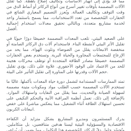
مما قد يؤدي إلى انهيار الأساسات وتكاليف إصلاح باهظة. كما تُقلل
الآلات المصممة بأوقات تغيير أسرع بين أنواع الركائز أو أنماط الدق من
وقت التوقف وتكاليف العمالة. ويُعزز التصميم المعياري الشائع في
الحفارات المُخصصة من تعدد الاستخدامات، مما يسمح باستثمار واحد
لخدمة مشاريع متعددة، وبالتالي تحقيق معدلات استخدام إجمالية
أفضل.
على الصعيد البيئي، تلعب المعدات المصممة خصيصًا دورًا حيويًا في
تقليل الأثر البيئي لأنشطة البناء. فاستخدام آلات دق الركائز الصامتة أو
منخفضة الانبعاثات يقلل من الضوضاء وتلوث الهواء، مما يحد من
الإزعاج للمجتمعات المجاورة والحياة البرية. وتستخدم بعض الحفارات
المصممة خصيصًا مصادر الطاقة المتجددة أو توظف محركات هجينة
للحد من الاعتماد على الوقود الأحفوري. علاوة على ذلك، يؤدي تقليل
حجم الآلات وقدرتها على المناورة إلى تقليل التأثير على البيئة.
تمتد الممارسات المستدامة لتشمل دورة حياة المعدات بأكملها. غالبًا ما
تستخدم الآلات المصممة حسب الطلب مواد ومكونات متينة مصممة
لسهولة الصيانة والتحديث، مما يقلل من النفايات واستهلاك الموارد.
بالإضافة إلى ذلك، تعمل أنظمة المراقبة الآنية والتحكم التكيفي على
تحسين استهلاك الطاقة أثناء التشغيل، مما ينعكس مباشرةً على خفض
انبعاثات الكربون.
يدرك المستثمرون ومديرو المشاريع بشكل متزايد أن الكفاءة
الاقتصادية والمسؤولية البيئية ليستا هدفين متناقضين، بل متكاملين.
وتُجسّد حلول دقّ الركائز المُخصصة هذا التكامل، مما يضمن أن يُراعي