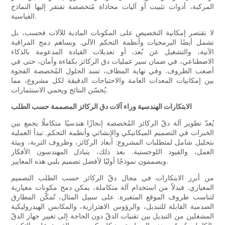
المركبة، أدوات تثبيت أو آليات محاذاة مُتخصصة تفتقر إليها النماذج
القياسية.
لا تقتصر إمكانية التخصيص على المكونات المادية للآلات فحسب، بل
تشمل أيضًا البرمجيات وأنظمة التحكم الآلي. ويساهم دمج المراقبة
الآنية، والتشغيل عن بُعد، أو تعديلات القيادة المدعومة بالذكاء
الاصطناعي، في ضمان سير عمليات دق الركائز بكفاءة وأمان، حتى في
أصعب الظروف. وفي نهاية المطاف، تسد الحلول المُخصصة الفجوة
بين إمكانيات المعدات العامة والاحتياجات الدقيقة لكل مشروع، مما
يُحسّن النتائج ويحمي الاستثمارات.
الابتكارات الهندسية وراء آلات دق الركائز المصممة حسب الطلب
يُعدّ تطوير آلة دقّ الركائز المُخصصة إنجازًا هندسيًا متكاملًا يجمع بين
الخبرات في التصميم الميكانيكي والإنشائي وأنظمة التحكم. تبدأ العملية
بتحليل شامل لمتطلبات المشروع: أبعاد الركائز، وظروف التربة، وبيئة
العمل، والقيود اللوجستية. بعد ذلك، يتبادل المهندسون الأفكار
ويصممون نموذجًا أوليًا لأفضل تصميم يلبي هذه المعايير.
من أبرز الابتكارات في مجال دقّ الركائز حسب الطلب التصميم
المعياري. فبدلاً من استخدام آلة متكاملة، يمكن دمج مكونات معيارية
لتناسب ظروف الموقع المتغيرة. على سبيل المثال، تُمكّن المطارق
الصدمية القابلة للتبديل، والرؤوس الاهتزازية، والمكابس الهيدروليكية
المشغلين من التبديل بين تقنيات الدقّ دون الحاجة إلى تغيير جهاز الدقّ