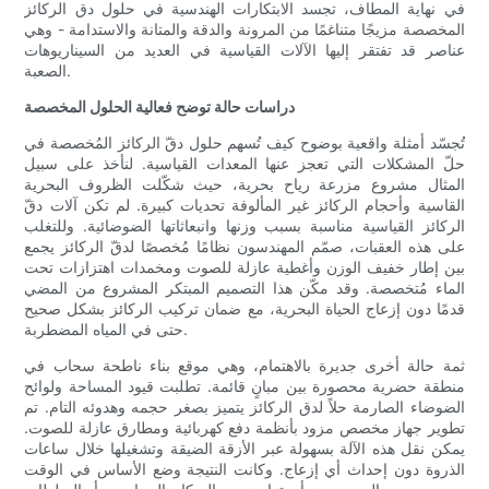
في نهاية المطاف، تجسد الابتكارات الهندسية في حلول دق الركائز
المخصصة مزيجًا متناغمًا من المرونة والدقة والمتانة والاستدامة - وهي
عناصر قد تفتقر إليها الآلات القياسية في العديد من السيناريوهات
الصعبة.
دراسات حالة توضح فعالية الحلول المخصصة
تُجسّد أمثلة واقعية بوضوح كيف تُسهم حلول دقّ الركائز المُخصصة في
حلّ المشكلات التي تعجز عنها المعدات القياسية. لنأخذ على سبيل
المثال مشروع مزرعة رياح بحرية، حيث شكّلت الظروف البحرية
القاسية وأحجام الركائز غير المألوفة تحديات كبيرة. لم تكن آلات دقّ
الركائز القياسية مناسبة بسبب وزنها وانبعاثاتها الضوضائية. وللتغلب
على هذه العقبات، صمّم المهندسون نظامًا مُخصصًا لدقّ الركائز يجمع
بين إطار خفيف الوزن وأغطية عازلة للصوت ومخمدات اهتزازات تحت
الماء مُتخصصة. وقد مكّن هذا التصميم المبتكر المشروع من المضي
قدمًا دون إزعاج الحياة البحرية، مع ضمان تركيب الركائز بشكل صحيح
حتى في المياه المضطربة.
ثمة حالة أخرى جديرة بالاهتمام، وهي موقع بناء ناطحة سحاب في
منطقة حضرية محصورة بين مبانٍ قائمة. تطلبت قيود المساحة ولوائح
الضوضاء الصارمة حلاً لدق الركائز يتميز بصغر حجمه وهدوئه التام. تم
تطوير جهاز مخصص مزود بأنظمة دفع كهربائية ومطارق عازلة للصوت.
يمكن نقل هذه الآلة بسهولة عبر الأزقة الضيقة وتشغيلها خلال ساعات
الذروة دون إحداث أي إزعاج. وكانت النتيجة وضع الأساس في الوقت