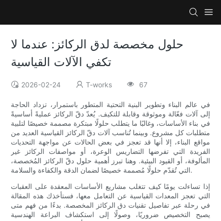
حلول مخصصة لدق الركائز: عندما لا
تكفي الآلات القياسية
2026-02-24
T-works
67
في عالم البناء وتطوير البنية التحتية المتطور باستمرار، تزداد الحاجة
إلى آلات فعّالة وموثوقة وقابلة للتكيف. يُعدّ دقّ الركائز عمليةً أساسيةً
في بناء الأساسات، وغالبًا ما يتطلب حلولًا مبتكرة مصممة خصيصًا لتلبية
متطلبات كل مشروع. وبينما تُناسب آلات دقّ الركائز القياسية العديد من
مواقع البناء، إلا أنها قد تعجز في بعض الحالات عن مواجهة التحديات
الفريدة التي تفرضها التضاريس الوعرة، أو مواصفات الركائز غير
المألوفة، أو القيود البيئية. وهنا تبرز أهمية حلول دقّ الركائز المُخصصة،
التي تُقدّم حلولًا مُصممة خصيصًا لضمان الدقة والكفاءة والسلامة.
إذا تساءلت يومًا كيف تتغلب مشاريع الأساسات المعقدة على العقبات
التي تعجز المعدات القياسية عن التعامل معها، فستأخذك هذه المقالة
في رحلة عبر تفاصيل تقنيات دق الركائز المخصصة. بدءًا من فهم متى
يصبح التخصيص ضروريًا، وصولًا إلى استكشاف البراعة الهندسية