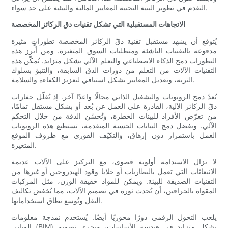
التقدم في تطوير البنية التحتية المعايير المالية والبيئية على حد سواء.
الاتجاهات المستقبلية التي تشكل تقنيات دق الركائز المخصصة
يُتوقع أن يشهد مستقبل تقنية دقّ الركائز المخصصة تطوراتٍ مثيرة
مدفوعة بالتقنيات الناشئة ومتطلبات السوق المتغيرة. ومن أبرز هذه
التطورات دمج الذكاء الاصطناعي والتعلم الآلي بشكل متزايد. تُمكّن هذه
التقنيات الآلات من التعلم من دورات الدق السابقة، والتنبؤ بسلوك
التربة، وتعديل المعايير بشكل استباقي لتعزيز الكفاءة والسلامة.
يُعدّ دمج الروبوتات والتشغيل الذاتي مجالًا واعدًا آخر. إذ تُقلّل حفارات
دقّ الركائز الآلية، القادرة على العمل عن بُعد أو بشكل مستقل تمامًا،
من تعرّض الأفراد للبيئات الخطرة، وتُحسّن الدقة من خلال التحكم
الآلي. وبفضل دمج البيانات الحسية المتقدمة، تستطيع هذه الروبوتات
العمل باستمرار دون إرهاق، والتكيّف الفوري مع ظروف الموقع
المتغيرة.
لا تزال الاستدامة أولوية قصوى، مع التركيز على الآلات عديمة
الانبعاثات التي تعمل بالبطاريات أو خلايا وقود الهيدروجين أو غيرها من
التقنيات الصديقة للبيئة. ويمكن للمواد خفيفة الوزن، مثل المركبات
المقواة بالجرافين، أن تُحدث ثورة في تصميم الآلات، مما يُخفض تكاليف
النقل ويُوسع نطاق استخداماتها.
يلعب التحول الرقمي دورًا محوريًا أيضًا. يُستخدم نمذجة معلومات
المباني (BIM) بشكل متزايد في هندسة الأساسات، ويجري تصميم