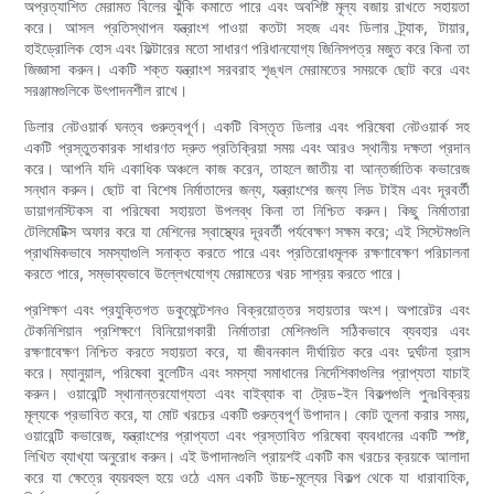
অপ্রত্যাশিত মেরামত বিলের ঝুঁকি কমাতে পারে এবং অবশিষ্ট মূল্য বজায় রাখতে সহায়তা
করে। আসল প্রতিস্থাপন যন্ত্রাংশ পাওয়া কতটা সহজ এবং ডিলার ট্র্যাক, টায়ার,
হাইড্রোলিক হোস এবং ফিল্টারের মতো সাধারণ পরিধানযোগ্য জিনিসপত্র মজুত করে কিনা তা
জিজ্ঞাসা করুন। একটি শক্ত যন্ত্রাংশ সরবরাহ শৃঙ্খল মেরামতের সময়কে ছোট করে এবং
সরঞ্জামগুলিকে উৎপাদনশীল রাখে।
ডিলার নেটওয়ার্ক ঘনত্ব গুরুত্বপূর্ণ। একটি বিস্তৃত ডিলার এবং পরিষেবা নেটওয়ার্ক সহ
একটি প্রস্তুতকারক সাধারণত দ্রুত প্রতিক্রিয়া সময় এবং আরও স্থানীয় দক্ষতা প্রদান
করে। আপনি যদি একাধিক অঞ্চলে কাজ করেন, তাহলে জাতীয় বা আন্তর্জাতিক কভারেজ
সন্ধান করুন। ছোট বা বিশেষ নির্মাতাদের জন্য, যন্ত্রাংশের জন্য লিড টাইম এবং দূরবর্তী
ডায়াগনস্টিকস বা পরিষেবা সহায়তা উপলব্ধ কিনা তা নিশ্চিত করুন। কিছু নির্মাতারা
টেলিমেটিক্স অফার করে যা মেশিনের স্বাস্থ্যের দূরবর্তী পর্যবেক্ষণ সক্ষম করে; এই সিস্টেমগুলি
প্রাথমিকভাবে সমস্যাগুলি সনাক্ত করতে পারে এবং প্রতিরোধমূলক রক্ষণাবেক্ষণ পরিচালনা
করতে পারে, সম্ভাব্যভাবে উল্লেখযোগ্য মেরামতের খরচ সাশ্রয় করতে পারে।
প্রশিক্ষণ এবং প্রযুক্তিগত ডকুমেন্টেশনও বিক্রয়োত্তর সহায়তার অংশ। অপারেটর এবং
টেকনিশিয়ান প্রশিক্ষণে বিনিয়োগকারী নির্মাতারা মেশিনগুলি সঠিকভাবে ব্যবহার এবং
রক্ষণাবেক্ষণ নিশ্চিত করতে সহায়তা করে, যা জীবনকাল দীর্ঘায়িত করে এবং দুর্ঘটনা হ্রাস
করে। ম্যানুয়াল, পরিষেবা বুলেটিন এবং সমস্যা সমাধানের নির্দেশিকাগুলির প্রাপ্যতা যাচাই
করুন। ওয়ারেন্টি স্থানান্তরযোগ্যতা এবং বাইব্যাক বা ট্রেড-ইন বিকল্পগুলি পুনঃবিক্রয়
মূল্যকে প্রভাবিত করে, যা মোট খরচের একটি গুরুত্বপূর্ণ উপাদান। কোট তুলনা করার সময়,
ওয়ারেন্টি কভারেজ, যন্ত্রাংশের প্রাপ্যতা এবং প্রস্তাবিত পরিষেবা ব্যবধানের একটি স্পষ্ট,
লিখিত ব্যাখ্যা অনুরোধ করুন। এই উপাদানগুলি প্রায়শই একটি কম খরচের ক্রয়কে আলাদা
করে যা ক্ষেত্রে ব্যয়বহুল হয়ে ওঠে এমন একটি উচ্চ-মূল্যের বিকল্প থেকে যা ধারাবাহিক,