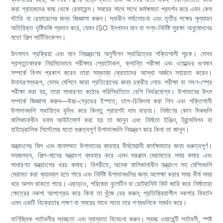
করা গ্রাহকদের কাছ থেকে রেফারেন্স। সময়ের সাথে সাথে কর্মক্ষমতা প্রদর্শন করে এমন কেস
স্টাডি বা রেফারেলের জন্য জিজ্ঞাসা করুন। স্বাধীন পর্যালোচনা এবং তৃতীয় পক্ষের মূল্যায়ন
অতিরিক্ত দৃষ্টিভঙ্গি প্রদান করে, যেমন ISO উৎপাদন মান বা পণ্য-নির্দিষ্ট সুরক্ষা অনুমোদনের
মতো শিল্প সার্টিফিকেশন।
উৎপাদন প্রক্রিয়া এবং মান নিয়ন্ত্রণের অনুশীলন স্থায়িত্বের শক্তিশালী সূচক। যেসব
প্রস্তুতকারক নিয়মিতভাবে পরীক্ষার প্রোটোকল, ক্লান্তি পরীক্ষা এবং ওয়েল্ডের গুণমান
সম্পর্কে বিশদ প্রকাশ করেন তারা সম্ভাব্য ক্রেতাদের আস্থা অর্জনে সহায়তা করেন।
উদাহরণস্বরূপ, যেসব মেশিনে জারা প্রতিরোধের জন্য চক্রীয় লোড পরীক্ষা বা লবণ-স্প্রে
পরীক্ষা করা হয়, তারা সাধারণত কঠোর পরিস্থিতিতে বেশি নির্ভরযোগ্য। উপাদানের উৎস
সম্পর্কে জিজ্ঞাসা করুন—উচ্চ-গ্রেডের ইস্পাত, তাপ-চিকিৎসা করা পিন এবং শক্তিশালী
উপাদানগুলি স্থায়িত্ব বৃদ্ধি করে কিন্তু প্রায়শই দাম বাড়ায়। নির্মাণের কোন দিকগুলি
মালিকানাধীন বনাম আউটসোর্স করা হয় তা জানুন এবং নির্মাতা ইঞ্জিন, ট্রান্সমিশন বা
হাইড্রোলিক সিস্টেমের মতো গুরুত্বপূর্ণ উপাদানগুলি নিয়ন্ত্রণ করে কিনা তা জানুন।
যন্ত্রাংশের মিল এবং মানসম্মত উপাদানের ব্যবহার দীর্ঘমেয়াদী কার্যক্ষমতার জন্য গুরুত্বপূর্ণ।
সহজলভ্য, শিল্প-মানের যন্ত্রাংশ ব্যবহার করে এমন সরঞ্জাম মেরামতের সময় কমায় এবং
সাধারণত যন্ত্রাংশের খরচ কমায়। বিপরীতে, অনেক মালিকানাধীন যন্ত্রাংশ সহ মেশিনগুলি
মেরামত করা ব্যয়বহুল হতে পারে এবং নির্দিষ্ট উপাদানগুলির জন্য অপেক্ষা করার সময় দীর্ঘ সময়
ধরে অলস থাকতে পারে। এছাড়াও, পরিষেবা বুলেটিন বা রেট্রোফিট কিট জারি করে নির্মাতারা
ক্ষেত্রের নকশা আপগ্রেড করে কিনা তা খুঁজে বের করুন; প্রতিক্রিয়াশীল নকশার বিবর্তন
এমন একটি বিক্রেতার লক্ষণ যা সময়ের সাথে সাথে তার পণ্যগুলিকে সমর্থন করে।
বাণিজ্যিক শর্তাবলীর স্বচ্ছতা এবং ন্যায্যতা বিবেচনা করুন। স্বচ্ছ ওয়ারেন্টি শর্তাবলী, স্পষ্ট