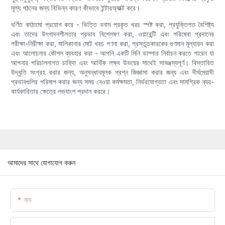
মূল্য গঠনের জন্য বিভিন্ন কারণ কীভাবে ইন্টারঅ্যাক্ট করে।
বর্ণিত কাঠামো প্রয়োগ করে - ভিত্তি বনাম প্রকৃত খরচ স্পষ্ট করা, প্রযুক্তিগত বৈশিষ্ট্য
এবং তাদের উৎপাদনশীলতার প্রভাব বিশ্লেষণ করা, ওয়ারেন্টি এবং পরিষেবা প্রদানের
পরীক্ষা-নিরীক্ষা করা, মালিকানার মোট খরচ গণনা করা, প্রস্তুতকারকের গুণমান মূল্যায়ন করা
এবং আলোচনার কৌশল ব্যবহার করা - আপনি একটি মিনি ডাম্পার নির্বাচন করতে পারেন যা
আপনার পরিচালনাগত চাহিদা এবং আর্থিক লক্ষ্য উভয়ের সাথেই সামঞ্জস্যপূর্ণ। বিস্তারিত
উদ্ধৃতি সংগ্রহ করার জন্য, অনুসন্ধানমূলক প্রশ্ন জিজ্ঞাসা করার জন্য এবং দীর্ঘমেয়াদী
প্রভাবগুলির পরিমাপ করার জন্য সময় নেওয়া কর্মক্ষমতা, নির্ভরযোগ্যতা এবং সামগ্রিক ব্যয়-
কার্যকারিতার ক্ষেত্রে লভ্যাংশ প্রদান করবে।
আমাদের সাথে যোগাযোগ করুন
নাম