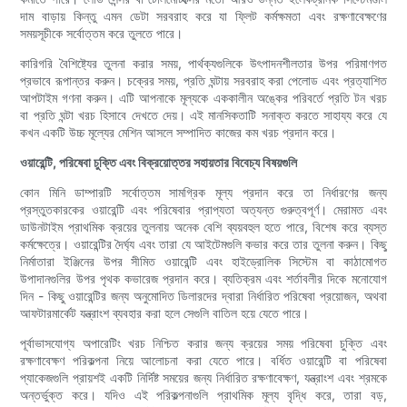
দাম বাড়ায় কিন্তু এমন ডেটা সরবরাহ করে যা ফ্লিট কর্মক্ষমতা এবং রক্ষণাবেক্ষণের
সময়সূচীকে সর্বোত্তম করে তুলতে পারে।
কারিগরি বৈশিষ্ট্যের তুলনা করার সময়, পার্থক্যগুলিকে উৎপাদনশীলতার উপর পরিমাণগত
প্রভাবে রূপান্তর করুন। চক্রের সময়, প্রতি ঘন্টায় সরবরাহ করা পেলোড এবং প্রত্যাশিত
আপটাইম গণনা করুন। এটি আপনাকে মূল্যকে এককালীন অঙ্কের পরিবর্তে প্রতি টন খরচ
বা প্রতি ঘন্টা খরচ হিসাবে দেখতে দেয়। এই মানসিকতাটি সনাক্ত করতে সাহায্য করে যে
কখন একটি উচ্চ মূল্যের মেশিন আসলে সম্পাদিত কাজের কম খরচ প্রদান করে।
ওয়ারেন্টি, পরিষেবা চুক্তি এবং বিক্রয়োত্তর সহায়তার বিবেচ্য বিষয়গুলি
কোন মিনি ডাম্পারটি সর্বোত্তম সামগ্রিক মূল্য প্রদান করে তা নির্ধারণের জন্য
প্রস্তুতকারকের ওয়ারেন্টি এবং পরিষেবার প্রাপ্যতা অত্যন্ত গুরুত্বপূর্ণ। মেরামত এবং
ডাউনটাইম প্রাথমিক ক্রয়ের তুলনায় অনেক বেশি ব্যয়বহুল হতে পারে, বিশেষ করে ব্যস্ত
কর্মক্ষেত্রে। ওয়ারেন্টির দৈর্ঘ্য এবং তারা যে আইটেমগুলি কভার করে তার তুলনা করুন। কিছু
নির্মাতারা ইঞ্জিনের উপর সীমিত ওয়ারেন্টি এবং হাইড্রোলিক সিস্টেম বা কাঠামোগত
উপাদানগুলির উপর পৃথক কভারেজ প্রদান করে। ব্যতিক্রম এবং শর্তাবলীর দিকে মনোযোগ
দিন - কিছু ওয়ারেন্টির জন্য অনুমোদিত ডিলারদের দ্বারা নির্ধারিত পরিষেবা প্রয়োজন, অথবা
আফটারমার্কেট যন্ত্রাংশ ব্যবহার করা হলে সেগুলি বাতিল হয়ে যেতে পারে।
পূর্বাভাসযোগ্য অপারেটিং খরচ নিশ্চিত করার জন্য ক্রয়ের সময় পরিষেবা চুক্তি এবং
রক্ষণাবেক্ষণ পরিকল্পনা নিয়ে আলোচনা করা যেতে পারে। বর্ধিত ওয়ারেন্টি বা পরিষেবা
প্যাকেজগুলি প্রায়শই একটি নির্দিষ্ট সময়ের জন্য নির্ধারিত রক্ষণাবেক্ষণ, যন্ত্রাংশ এবং শ্রমকে
অন্তর্ভুক্ত করে। যদিও এই পরিকল্পনাগুলি প্রাথমিক মূল্য বৃদ্ধি করে, তারা বড়,