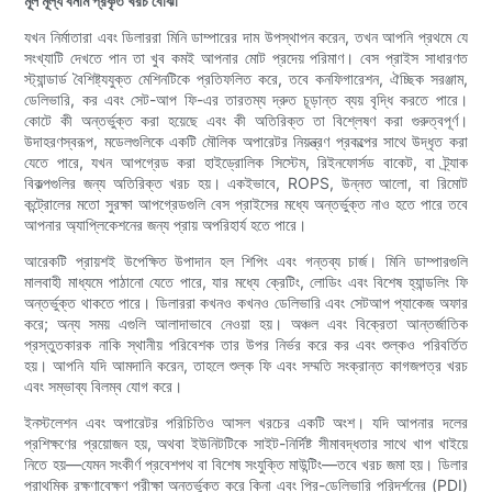
মূল মূল্য বনাম প্রকৃত খরচ বোঝা
যখন নির্মাতারা এবং ডিলাররা মিনি ডাম্পারের দাম উপস্থাপন করেন, তখন আপনি প্রথমে যে
সংখ্যাটি দেখতে পান তা খুব কমই আপনার মোট প্রদেয় পরিমাণ। বেস প্রাইস সাধারণত
স্ট্যান্ডার্ড বৈশিষ্ট্যযুক্ত মেশিনটিকে প্রতিফলিত করে, তবে কনফিগারেশন, ঐচ্ছিক সরঞ্জাম,
ডেলিভারি, কর এবং সেট-আপ ফি-এর তারতম্য দ্রুত চূড়ান্ত ব্যয় বৃদ্ধি করতে পারে।
কোটে কী অন্তর্ভুক্ত করা হয়েছে এবং কী অতিরিক্ত তা বিশ্লেষণ করা গুরুত্বপূর্ণ।
উদাহরণস্বরূপ, মডেলগুলিকে একটি মৌলিক অপারেটর নিয়ন্ত্রণ প্রকল্পের সাথে উদ্ধৃত করা
যেতে পারে, যখন আপগ্রেড করা হাইড্রোলিক সিস্টেম, রিইনফোর্সড বাকেট, বা ট্র্যাক
বিকল্পগুলির জন্য অতিরিক্ত খরচ হয়। একইভাবে, ROPS, উন্নত আলো, বা রিমোট
কন্ট্রোলের মতো সুরক্ষা আপগ্রেডগুলি বেস প্রাইসের মধ্যে অন্তর্ভুক্ত নাও হতে পারে তবে
আপনার অ্যাপ্লিকেশনের জন্য প্রায় অপরিহার্য হতে পারে।
আরেকটি প্রায়শই উপেক্ষিত উপাদান হল শিপিং এবং গন্তব্য চার্জ। মিনি ডাম্পারগুলি
মালবাহী মাধ্যমে পাঠানো যেতে পারে, যার মধ্যে ক্রেটিং, লোডিং এবং বিশেষ হ্যান্ডলিং ফি
অন্তর্ভুক্ত থাকতে পারে। ডিলাররা কখনও কখনও ডেলিভারি এবং সেটআপ প্যাকেজ অফার
করে; অন্য সময় এগুলি আলাদাভাবে নেওয়া হয়। অঞ্চল এবং বিক্রেতা আন্তর্জাতিক
প্রস্তুতকারক নাকি স্থানীয় পরিবেশক তার উপর নির্ভর করে কর এবং শুল্কও পরিবর্তিত
হয়। আপনি যদি আমদানি করেন, তাহলে শুল্ক ফি এবং সম্মতি সংক্রান্ত কাগজপত্র খরচ
এবং সম্ভাব্য বিলম্ব যোগ করে।
ইনস্টলেশন এবং অপারেটর পরিচিতিও আসল খরচের একটি অংশ। যদি আপনার দলের
প্রশিক্ষণের প্রয়োজন হয়, অথবা ইউনিটটিকে সাইট-নির্দিষ্ট সীমাবদ্ধতার সাথে খাপ খাইয়ে
নিতে হয়—যেমন সংকীর্ণ প্রবেশপথ বা বিশেষ সংযুক্তি মাউন্টিং—তবে খরচ জমা হয়। ডিলার
প্রাথমিক রক্ষণাবেক্ষণ পরীক্ষা অন্তর্ভুক্ত করে কিনা এবং প্রি-ডেলিভারি পরিদর্শনের (PDI)