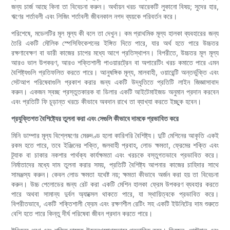
জন্য চার্জ আছে কিনা তা বিবেচনা করুন। অর্থায়ন খরচ আরেকটি লুকানো বিষয়; সুদের হার,
ঋণের শর্তাবলী এবং লিজিং শর্তাবলী জীবনকাল নগদ ব্যয়কে পরিবর্তন করে।
পরিশেষে, মডেলটির মূল মূল্য কী বলে তা দেখুন। কম প্রাথমিক মূল্য হালকা ব্যবহারের জন্য
তৈরি একটি মৌলিক স্পেসিফিকেশনের ইঙ্গিত দিতে পারে, যার অর্থ হতে পারে উচ্চতর
রক্ষণাবেক্ষণ বা ভারী কাজের চাপের মধ্যে আগে প্রতিস্থাপন। বিপরীতে, উচ্চতর মূল মূল্য
আরও ভাল উপকরণ, আরও শক্তিশালী পাওয়ারট্রেন বা অপারেটিং খরচ কমাতে পারে এমন
বৈশিষ্ট্যগুলি প্রতিফলিত করতে পারে। আনুষঙ্গিক মূল্য, মালবাহী, ওয়ারেন্টি অন্তর্ভুক্তি এবং
সেটআপ পরিষেবাগুলি প্রকাশ করার জন্য একটি উদ্ধৃতিতে প্রতিটি লাইন জিজ্ঞাসাবাদ
করুন। একজন স্বচ্ছ প্রস্তুতকারক বা ডিলার একটি আইটেমাইজড অনুমান প্রদান করবেন
এবং প্রতিটি ফি চূড়ান্ত খরচে কীভাবে অবদান রাখে তা ব্যাখ্যা করতে ইচ্ছুক হবেন।
প্রযুক্তিগত বৈশিষ্ট্যের তুলনা করা এবং সেগুলি কীভাবে দামকে প্রভাবিত করে
মিনি ডাম্পার মূল্য বিশ্লেষণের মেরুদণ্ড হলো কারিগরি বৈশিষ্ট্য। দুটি মেশিনের আকৃতি একই
রকম হতে পারে, তবে ইঞ্জিনের শক্তি, জলবাহী প্রবাহ, লোড ক্ষমতা, ফ্রেমের শক্তি এবং
ট্র্যাক বা চাকার নকশার পার্থক্য কার্যক্ষমতা এবং খরচকে বস্তুগতভাবে প্রভাবিত করে।
নির্মাতাদের মধ্যে দাম তুলনা করার সময়, প্রতিটি বৈশিষ্ট্য আপনার কাজের চাহিদার সাথে
সামঞ্জস্য করুন। কেবল লোড ক্ষমতা যথেষ্ট নয়; ক্ষমতা কীভাবে অর্জন করা হয় তা বিবেচনা
করুন। উচ্চ পেলোডের জন্য রেট করা একটি মেশিন হালকা ফ্রেম উপকরণ ব্যবহার করতে
পারে অথবা সামান্য দুর্বল অ্যাক্সেল থাকতে পারে, যা স্থায়িত্বকে প্রভাবিত করে।
বিপরীতভাবে, একটি শক্তিশালী ফ্রেম এবং রক্ষণশীল রেটিং সহ একটি ইউনিটের দাম শুরুতে
বেশি হতে পারে কিন্তু দীর্ঘ পরিষেবা জীবন প্রদান করতে পারে।