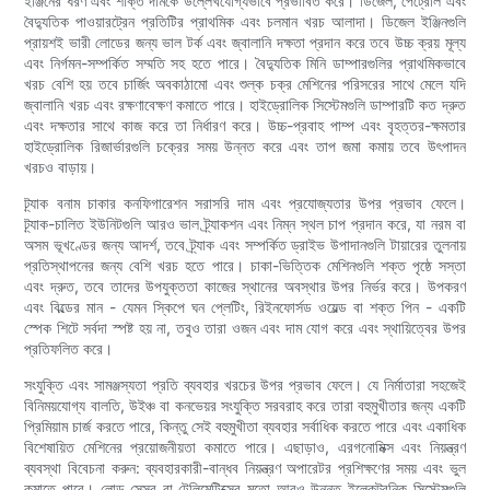
ইঞ্জিনের ধরণ এবং শক্তি দামকে উল্লেখযোগ্যভাবে প্রভাবিত করে। ডিজেল, পেট্রোল এবং
বৈদ্যুতিক পাওয়ারট্রেন প্রতিটির প্রাথমিক এবং চলমান খরচ আলাদা। ডিজেল ইঞ্জিনগুলি
প্রায়শই ভারী লোডের জন্য ভাল টর্ক এবং জ্বালানি দক্ষতা প্রদান করে তবে উচ্চ ক্রয় মূল্য
এবং নির্গমন-সম্পর্কিত সম্মতি সহ হতে পারে। বৈদ্যুতিক মিনি ডাম্পারগুলির প্রাথমিকভাবে
খরচ বেশি হয় তবে চার্জিং অবকাঠামো এবং শুল্ক চক্র মেশিনের পরিসরের সাথে মেলে যদি
জ্বালানি খরচ এবং রক্ষণাবেক্ষণ কমাতে পারে। হাইড্রোলিক সিস্টেমগুলি ডাম্পারটি কত দ্রুত
এবং দক্ষতার সাথে কাজ করে তা নির্ধারণ করে। উচ্চ-প্রবাহ পাম্প এবং বৃহত্তর-ক্ষমতার
হাইড্রোলিক রিজার্ভারগুলি চক্রের সময় উন্নত করে এবং তাপ জমা কমায় তবে উৎপাদন
খরচও বাড়ায়।
ট্র্যাক বনাম চাকার কনফিগারেশন সরাসরি দাম এবং প্রযোজ্যতার উপর প্রভাব ফেলে।
ট্র্যাক-চালিত ইউনিটগুলি আরও ভাল ট্র্যাকশন এবং নিম্ন স্থল চাপ প্রদান করে, যা নরম বা
অসম ভূখণ্ডের জন্য আদর্শ, তবে ট্র্যাক এবং সম্পর্কিত ড্রাইভ উপাদানগুলি টায়ারের তুলনায়
প্রতিস্থাপনের জন্য বেশি খরচ হতে পারে। চাকা-ভিত্তিক মেশিনগুলি শক্ত পৃষ্ঠে সস্তা
এবং দ্রুত, তবে তাদের উপযুক্ততা কাজের স্থানের অবস্থার উপর নির্ভর করে। উপকরণ
এবং বিল্ডের মান - যেমন স্কিপে ঘন প্লেটিং, রিইনফোর্সড ওয়েল্ড বা শক্ত পিন - একটি
স্পেক শিটে সর্বদা স্পষ্ট হয় না, তবুও তারা ওজন এবং দাম যোগ করে এবং স্থায়িত্বের উপর
প্রতিফলিত করে।
সংযুক্তি এবং সামঞ্জস্যতা প্রতি ব্যবহার খরচের উপর প্রভাব ফেলে। যে নির্মাতারা সহজেই
বিনিময়যোগ্য বালতি, উইঞ্চ বা কনভেয়র সংযুক্তি সরবরাহ করে তারা বহুমুখীতার জন্য একটি
প্রিমিয়াম চার্জ করতে পারে, কিন্তু সেই বহুমুখীতা ব্যবহার সর্বাধিক করতে পারে এবং একাধিক
বিশেষায়িত মেশিনের প্রয়োজনীয়তা কমাতে পারে। এছাড়াও, এরগনোমিক্স এবং নিয়ন্ত্রণ
ব্যবস্থা বিবেচনা করুন: ব্যবহারকারী-বান্ধব নিয়ন্ত্রণ অপারেটর প্রশিক্ষণের সময় এবং ভুল
কমাতে পারে। লোড সেন্সর বা টেলিমেটিক্সের মতো আরও উন্নত ইলেকট্রনিক সিস্টেমগুলি