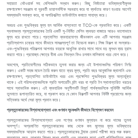
সহায়তা নেটওয়ার্ক সহ মেশিনগুলি সন্ধান করুন। কিছু নির্মাতারা ভবিষ্যদ্বাণীমূলক
রক্ষণাবেক্ষণ সরঞ্জাম বা দূরবর্তী ডায়াগনস্টিক সরবরাহ করে যা ব্যর্থতার কারণ হওয়ার আগেই
সমস্যাগুলি সনাক্ত করে, যা অপরিকল্পিত ডাউনটাইম কমাতে সাহায্য করে।
অবচয় এবং পুনঃবিক্রয় মূল্য হল আর্থিক বাস্তবতা যা TCO-কে প্রভাবিত করে। একটি
স্বনামধন্য প্রস্তুতকারকের তৈরি একটি সু-নির্মিত মেশিন ব্যবহৃত বাজারে আরও ভালোভাবে
মূল্য ধরে রাখতে পারে। প্রত্যাশিত ব্যবহারযোগ্য জীবনকাল এবং এটি আপনার সরঞ্জাম
প্রতিস্থাপন চক্রের সাথে কীভাবে সামঞ্জস্যপূর্ণ তা বিবেচনা করুন। লিজ বিকল্প বা সংস্কার-
এবং-পুনঃবিক্রয় পরিকল্পনা আপনার বহরকে আধুনিক রাখার সাথে সাথে বড় মূলধন ব্যয় হ্রাস
করতে পারে। প্রযোজ্য ক্ষেত্রে বীমা এবং নিবন্ধন ফিও চলমান মালিকানা খরচ যোগ করে।
অবশেষে, প্রতিযোগীদের সঠিকভাবে তুলনা করার জন্য এই উপাদানগুলির পরিমাণ নির্ণয়
করুন। একটি সহজ মডেল তৈরি করুন যাতে ক্রয় মূল্য, প্রতি বছর আনুমানিক জ্বালানি এবং
রক্ষণাবেক্ষণ, প্রত্যাশিত ডাউনটাইম খরচ এবং প্রক্ষেপিত পুনঃবিক্রয় মূল্য অন্তর্ভুক্ত
থাকে। এই পরিসংখ্যানগুলিকে প্রতি অপারেটিং ঘন্টা খরচ বা প্রতি টন স্থানান্তরিত খরচের
সাথে স্বাভাবিক করুন। এই ব্যবহারিক অনুশীলনটি বিমূর্ত পার্থক্যগুলিকে সুনির্দিষ্ট আর্থিক
তুলনাতে রূপান্তরিত করে, যা প্রকাশ করে যে কোন বিকল্পটি আপনার নির্দিষ্ট প্রয়োগের জন্য
সত্যিকার অর্থে সেরা মূল্য প্রদান করে।
প্রস্তুতকারকের বিশ্বাসযোগ্যতা এবং গুণমান সূচকগুলি কীভাবে বিশ্লেষণ করবেন
প্রস্তুতকারকের বিশ্বাসযোগ্যতা এবং পণ্যের গুণমান মূল্যায়ন না করে দামের তুলনা
অসম্পূর্ণ। অপ্রমাণিত প্রস্তুতকারকের কাছ থেকে কম মূল্যের মূল্য ভবিষ্যতের
সমস্যাগুলিকে আড়াল করতে পারে। প্রস্তুতকারকের ট্র্যাক রেকর্ড পরীক্ষা করে শুরু করুন:
ব্যবসায়ের বছর, আপনার শিল্পের মধ্যে খ্যাতি এবং আপনার মতো একই পরিস্থিতিতে কাজ