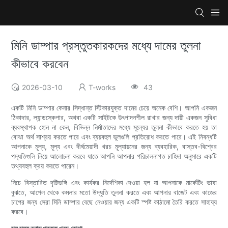
মিনি ডাম্পার প্রস্তুতকারকদের মধ্যে দামের তুলনা
কীভাবে করবেন
2026-03-10
T-works
43
একটি মিনি ডাম্পার কেনার সিদ্ধান্ত স্টিকারযুক্ত দামের চেয়ে অনেক বেশি। আপনি একজন
ঠিকাদার, ল্যান্ডস্কেপার, অথবা একটি সাইটকে উৎপাদনশীল রাখার জন্য দায়ী একজন সুবিধা
ব্যবস্থাপক হোন না কেন, বিভিন্ন নির্মাতাদের মধ্যে মূল্যের তুলনা কীভাবে করতে হয় তা
বোঝা অর্থ সাশ্রয় করতে পারে এবং ব্যয়বহুল ভুলগুলি প্রতিরোধ করতে পারে। এই নিবন্ধটি
আপনাকে মূল্য, মূল্য এবং দীর্ঘমেয়াদী খরচ মূল্যায়নের জন্য ব্যবহারিক, বাস্তব-বিশ্বের
পদ্ধতিগুলি নিয়ে আলোচনা করবে যাতে আপনি আপনার পরিচালনাগত চাহিদা অনুসারে একটি
তথ্যবহুল ক্রয় করতে পারেন।
নিচে বিস্তারিত দৃষ্টিভঙ্গি এবং কার্যকর নির্দেশিকা দেওয়া হল যা আপনাকে মার্কেটিং ভাষা
বুঝতে, আপেল থেকে কমলার মতো উদ্ধৃতি তুলনা করতে এবং আপনার বাজেট এবং কাজের
চাপের জন্য সেরা মিনি ডাম্পার বেছে নেওয়ার জন্য একটি স্পষ্ট কাঠামো তৈরি করতে সাহায্য
করবে।