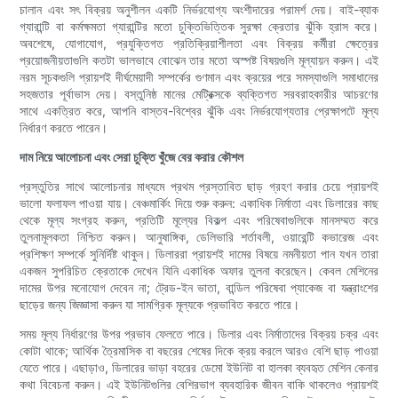
চালান এবং সৎ বিক্রয় অনুশীলন একটি নির্ভরযোগ্য অংশীদারের পরামর্শ দেয়। বাই-ব্যাক
গ্যারান্টি বা কর্মক্ষমতা গ্যারান্টির মতো চুক্তিভিত্তিক সুরক্ষা ক্রেতার ঝুঁকি হ্রাস করে।
অবশেষে, যোগাযোগ, প্রযুক্তিগত প্রতিক্রিয়াশীলতা এবং বিক্রয় কর্মীরা ক্ষেত্রের
প্রয়োজনীয়তাগুলি কতটা ভালভাবে বোঝেন তার মতো অস্পষ্ট বিষয়গুলি মূল্যায়ন করুন। এই
নরম সূচকগুলি প্রায়শই দীর্ঘমেয়াদী সম্পর্কের গুণমান এবং ক্রয়ের পরে সমস্যাগুলি সমাধানের
সহজতার পূর্বাভাস দেয়। বস্তুনিষ্ঠ মানের মেট্রিক্সকে ব্যক্তিগত সরবরাহকারীর আচরণের
সাথে একত্রিত করে, আপনি বাস্তব-বিশ্বের ঝুঁকি এবং নির্ভরযোগ্যতার প্রেক্ষাপটে মূল্য
নির্ধারণ করতে পারেন।
দাম নিয়ে আলোচনা এবং সেরা চুক্তি খুঁজে বের করার কৌশল
প্রস্তুতির সাথে আলোচনার মাধ্যমে প্রথম প্রস্তাবিত ছাড় গ্রহণ করার চেয়ে প্রায়শই
ভালো ফলাফল পাওয়া যায়। বেঞ্চমার্কিং দিয়ে শুরু করুন: একাধিক নির্মাতা এবং ডিলারের কাছ
থেকে মূল্য সংগ্রহ করুন, প্রতিটি মূল্যের বিকল্প এবং পরিষেবাগুলিকে মানসম্মত করে
তুলনামূলকতা নিশ্চিত করুন। আনুষাঙ্গিক, ডেলিভারি শর্তাবলী, ওয়ারেন্টি কভারেজ এবং
প্রশিক্ষণ সম্পর্কে সুনির্দিষ্ট থাকুন। ডিলাররা প্রায়শই দামের বিষয়ে নমনীয়তা পান যখন তারা
একজন সুপরিচিত ক্রেতাকে দেখেন যিনি একাধিক অফার তুলনা করেছেন। কেবল মেশিনের
দামের উপর মনোযোগ দেবেন না; ট্রেড-ইন ভাতা, বান্ডিল পরিষেবা প্যাকেজ বা যন্ত্রাংশের
ছাড়ের জন্য জিজ্ঞাসা করুন যা সামগ্রিক মূল্যকে প্রভাবিত করতে পারে।
সময় মূল্য নির্ধারণের উপর প্রভাব ফেলতে পারে। ডিলার এবং নির্মাতাদের বিক্রয় চক্র এবং
কোটা থাকে; আর্থিক ত্রৈমাসিক বা বছরের শেষের দিকে ক্রয় করলে আরও বেশি ছাড় পাওয়া
যেতে পারে। এছাড়াও, ডিলারের ভাড়া বহরের ডেমো ইউনিট বা হালকা ব্যবহৃত মেশিন কেনার
কথা বিবেচনা করুন। এই ইউনিটগুলির বেশিরভাগ ব্যবহারিক জীবন বাকি থাকলেও প্রায়শই