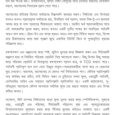
দাম কম পাওয়া যায়। বিপরীতভাবে, ব্যস্ত নির্মাণ মৌসুমের মতো চাহিদার উচ্চতায় কেনাকাটা
করলে, আলোচনার লিভারেজ হ্রাস পেতে পারে।
আলোচনার হাতিয়ার হিসেবে অর্থায়নের বিকল্পগুলি ব্যবহার করুন। নির্মাতারা এবং ডিলাররা
কখনও কখনও প্রচারমূলক অর্থায়নের হার, বিলম্বিত অর্থ প্রদান, অথবা লিজ-টু-ওন ব্যবস্থা
অফার করে যা নগদ প্রবাহের সীমাবদ্ধতা কমাতে পারে। স্বাধীন অর্থ প্রদানকারীদের সাথে
এই অফারগুলির তুলনা করুন; কখনও কখনও একটি তৃতীয় পক্ষের ঋণ সামগ্রিক শর্তাবলী
আরও ভাল করে। ট্রেড-ইন এবং বাল্ক ক্রয়ও আরও ভাল মূল্য নিশ্চিত করতে পারে, বিশেষ
করে ঠিকাদারদের জন্য যারা প্রকল্প জুড়ে একাধিক ইউনিট কিনে বা পুনরাবৃত্তি ক্রয়ের
পরিকল্পনা করে।
রক্ষণাবেক্ষণ এবং যন্ত্রাংশের জন্য স্পষ্ট, বান্ডিল মূল্যের জন্য জিজ্ঞাসা করুন এবং দীর্ঘমেয়াদী
যন্ত্রাংশ ছাড় বা নির্ধারিত পরিষেবা ক্রেডিট নিয়ে আলোচনা করুন। কিছু ডিলার কিছু সময়ের
জন্য পরিষেবা ক্রেডিট বা বিনামূল্যে রক্ষণাবেক্ষণ প্রদান করে, যা TCO কমাতে পারে।
শর্তাবলী প্রতিকূল হলে চলে যেতে ইচ্ছুক থাকুন—সরবরাহকারীরা আশা করে যে ক্রেতারা
ঘুরে দেখবেন। অবশেষে, আলোচনার যে কোনও শর্ত লিখিতভাবে পান। মৌখিক প্রতিশ্রুতি
পরে কার্যকর করা কঠিন, তাই নিশ্চিত করুন যে চুক্তিতে সম্মত মূল্য, ওয়ারেন্টি শর্তাবলী,
ডেলিভারির তারিখ এবং সহায়তা প্রতিশ্রুতি প্রতিফলিত হয়। একটি কাঠামোগত, সু-
নথিভুক্ত আলোচনা কৌশল আপনাকে সর্বাধিক মূল্য বের করতে সাহায্য করবে এবং বিস্ময়
কমিয়ে আনবে।
সংক্ষেপে, মিনি ডাম্পার নির্মাতাদের মধ্যে মূল্য তুলনা করার জন্য স্পেসিফিকেশন, লুকানো
খরচ, ওয়ারেন্টি এবং পরিষেবা, দীর্ঘমেয়াদী পরিচালন ব্যয় এবং প্রস্তুতকারকের
বিশ্বাসযোগ্যতা মূল্যায়ন করার জন্য স্টিকার মূল্যের বাইরেও তাকাতে হবে। একটি
পুঙ্খানুপুঙ্খ, পদ্ধতিগত পদ্ধতি আপনাকে বুঝতে সাহায্য করে যে প্রতিটি বিকল্পের প্রকৃত