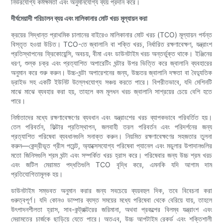
নির্ভরযোগ্য কর্মক্ষমতা এবং অনুমানযোগ্য ব্যয় প্রদান করে।
দীর্ঘমেয়াদী পরিচালন ব্যয় এবং মালিকানার মোট খরচ মূল্যায়ন করা
ক্রয়ের সিদ্ধান্ত প্রাথমিক চালানের বাইরেও মালিকানার মোট খরচ (TCO) মূল্যায়ন পর্যন্ত
বিস্তৃত হওয়া উচিত। TCO-তে জ্বালানি বা শক্তি খরচ, নির্ধারিত রক্ষণাবেক্ষণ, যন্ত্রাংশ
প্রতিস্থাপনের ফ্রিকোয়েন্সি, অবচয়, বীমা এবং ডাউনটাইম খরচ অন্তর্ভুক্ত থাকে। ইঞ্জিনের
ধরণ, শুল্ক চক্র এবং প্রত্যাশিত অপারেটিং ঘন্টার উপর ভিত্তি করে জ্বালানি ব্যবহারের
অনুমান করে শুরু করুন। উচ্চ-ঘন্টা অপারেশনের জন্য, উচ্চতর জ্বালানি দক্ষতা বা বৈদ্যুতিক
ড্রাইভ সহ একটি ইউনিট উল্লেখযোগ্য সঞ্চয় করতে পারে। বিপরীতভাবে, যদি মেশিনটি
মাঝে মাঝে ব্যবহার করা হয়, তাহলে কম মূলধন খরচ জ্বালানি সাশ্রয়ের চেয়ে বেশি হতে
পারে।
নির্মাতাদের মধ্যে রক্ষণাবেক্ষণের ব্যবধান এবং যন্ত্রাংশের খরচ ব্যাপকভাবে পরিবর্তিত হয়।
তেল পরিবর্তন, ফিল্টার প্রতিস্থাপন, জলবাহী তরল পরিবর্তন এবং পরিদর্শনের জন্য
প্রত্যাশিত পরিষেবা ব্যবধানগুলি সনাক্ত করুন। নিয়মিত রক্ষণাবেক্ষণের সহজতার তুলনা
করুন—কেন্দ্রীভূত গ্রীস পয়েন্ট, অ্যাক্সেসযোগ্য পরিষেবা প্যানেল এবং মডুলার উপাদানগুলির
মতো জিনিসগুলি শ্রম ঘন্টা এবং সম্পর্কিত খরচ হ্রাস করে। পরিষেবার জন্য উচ্চ শ্রম খরচ
এবং জটিল মেরামত পদ্ধতিগুলি TCO বৃদ্ধি করে, এমনকি যদি আগাম দাম
প্রতিযোগিতামূলক হয়।
ডাউনটাইম সম্ভবত অনুমান করার জন্য সবচেয়ে ব্যয়বহুল দিক, তবে বিবেচনা করা
গুরুত্বপূর্ণ। যদি কোনও ডাম্পার ব্যস্ত সময়ের মধ্যে পরিষেবা থেকে বেরিয়ে যায়, তাহলে
উৎপাদনশীলতা হ্রাস, সাব-কন্ট্রাক্টরের জরিমানা, অথবা প্রকল্পের বিলম্ব যন্ত্রাংশ এবং
মেরামতের চার্জকে ছাড়িয়ে যেতে পারে। অতএব, উচ্চ আপটাইম রেকর্ড এবং শক্তিশালী