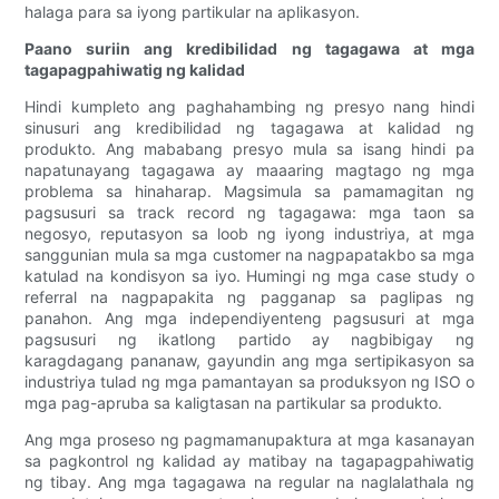
halaga para sa iyong partikular na aplikasyon.
Paano suriin ang kredibilidad ng tagagawa at mga
tagapagpahiwatig ng kalidad
Hindi kumpleto ang paghahambing ng presyo nang hindi
sinusuri ang kredibilidad ng tagagawa at kalidad ng
produkto. Ang mababang presyo mula sa isang hindi pa
napatunayang tagagawa ay maaaring magtago ng mga
problema sa hinaharap. Magsimula sa pamamagitan ng
pagsusuri sa track record ng tagagawa: mga taon sa
negosyo, reputasyon sa loob ng iyong industriya, at mga
sanggunian mula sa mga customer na nagpapatakbo sa mga
katulad na kondisyon sa iyo. Humingi ng mga case study o
referral na nagpapakita ng pagganap sa paglipas ng
panahon. Ang mga independiyenteng pagsusuri at mga
pagsusuri ng ikatlong partido ay nagbibigay ng
karagdagang pananaw, gayundin ang mga sertipikasyon sa
industriya tulad ng mga pamantayan sa produksyon ng ISO o
mga pag-apruba sa kaligtasan na partikular sa produkto.
Ang mga proseso ng pagmamanupaktura at mga kasanayan
sa pagkontrol ng kalidad ay matibay na tagapagpahiwatig
ng tibay. Ang mga tagagawa na regular na naglalathala ng