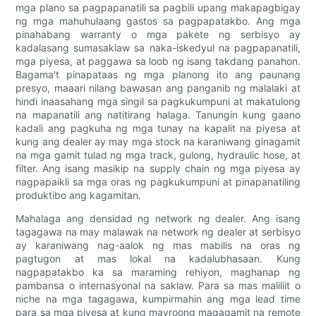
mga plano sa pagpapanatili sa pagbili upang makapagbigay
ng mga mahuhulaang gastos sa pagpapatakbo. Ang mga
pinahabang warranty o mga pakete ng serbisyo ay
kadalasang sumasaklaw sa naka-iskedyul na pagpapanatili,
mga piyesa, at paggawa sa loob ng isang takdang panahon.
Bagama't pinapataas ng mga planong ito ang paunang
presyo, maaari nilang bawasan ang panganib ng malalaki at
hindi inaasahang mga singil sa pagkukumpuni at makatulong
na mapanatili ang natitirang halaga. Tanungin kung gaano
kadali ang pagkuha ng mga tunay na kapalit na piyesa at
kung ang dealer ay may mga stock na karaniwang ginagamit
na mga gamit tulad ng mga track, gulong, hydraulic hose, at
filter. Ang isang masikip na supply chain ng mga piyesa ay
nagpapaikli sa mga oras ng pagkukumpuni at pinapanatiling
produktibo ang kagamitan.
Mahalaga ang densidad ng network ng dealer. Ang isang
tagagawa na may malawak na network ng dealer at serbisyo
ay karaniwang nag-aalok ng mas mabilis na oras ng
pagtugon at mas lokal na kadalubhasaan. Kung
nagpapatakbo ka sa maraming rehiyon, maghanap ng
pambansa o internasyonal na saklaw. Para sa mas maliliit o
niche na mga tagagawa, kumpirmahin ang mga lead time
para sa mga piyesa at kung mayroong magagamit na remote