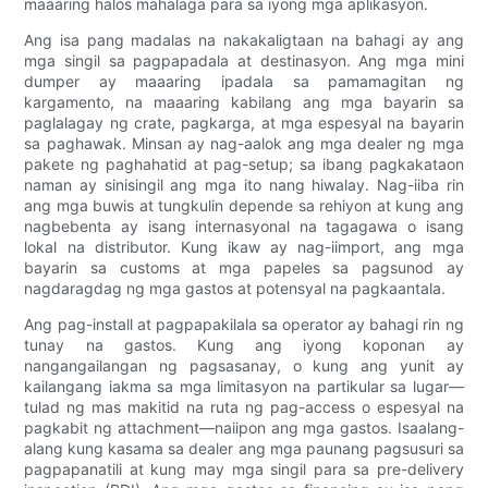
maaaring halos mahalaga para sa iyong mga aplikasyon.
Ang isa pang madalas na nakakaligtaan na bahagi ay ang
mga singil sa pagpapadala at destinasyon. Ang mga mini
dumper ay maaaring ipadala sa pamamagitan ng
kargamento, na maaaring kabilang ang mga bayarin sa
paglalagay ng crate, pagkarga, at mga espesyal na bayarin
sa paghawak. Minsan ay nag-aalok ang mga dealer ng mga
pakete ng paghahatid at pag-setup; sa ibang pagkakataon
naman ay sinisingil ang mga ito nang hiwalay. Nag-iiba rin
ang mga buwis at tungkulin depende sa rehiyon at kung ang
nagbebenta ay isang internasyonal na tagagawa o isang
lokal na distributor. Kung ikaw ay nag-iimport, ang mga
bayarin sa customs at mga papeles sa pagsunod ay
nagdaragdag ng mga gastos at potensyal na pagkaantala.
Ang pag-install at pagpapakilala sa operator ay bahagi rin ng
tunay na gastos. Kung ang iyong koponan ay
nangangailangan ng pagsasanay, o kung ang yunit ay
kailangang iakma sa mga limitasyon na partikular sa lugar—
tulad ng mas makitid na ruta ng pag-access o espesyal na
pagkabit ng attachment—naiipon ang mga gastos. Isaalang-
alang kung kasama sa dealer ang mga paunang pagsusuri sa
pagpapanatili at kung may mga singil para sa pre-delivery