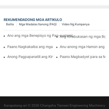
REKUMENDADONG MGA ARTIKULO
Balita
Mga Madalas Itanong (FAQ)
Video Ng Kumpanya
Ano ang mga Benepisyo ng Pag-customize ng Iyong Kagamitan 
Ang Kinabukasan ng mga Bored
Paano Nagkakaiba ang mga Pamantayan ng Kagamitan sa Pa
Anu-anong mga Hamon ang Kin
Anong Pagpapanatili ang Kinakailangan ng Isang Hydraulic P
Paano Magbadyet para sa Mat
Karapatang-ari © 2026 Changsha Tianwei Engineering Machinery