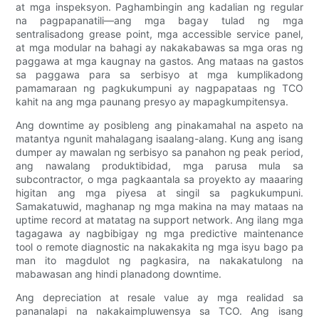
at mga inspeksyon. Paghambingin ang kadalian ng regular
na pagpapanatili—ang mga bagay tulad ng mga
sentralisadong grease point, mga accessible service panel,
at mga modular na bahagi ay nakakabawas sa mga oras ng
paggawa at mga kaugnay na gastos. Ang mataas na gastos
sa paggawa para sa serbisyo at mga kumplikadong
pamamaraan ng pagkukumpuni ay nagpapataas ng TCO
kahit na ang mga paunang presyo ay mapagkumpitensya.
Ang downtime ay posibleng ang pinakamahal na aspeto na
matantya ngunit mahalagang isaalang-alang. Kung ang isang
dumper ay mawalan ng serbisyo sa panahon ng peak period,
ang nawalang produktibidad, mga parusa mula sa
subcontractor, o mga pagkaantala sa proyekto ay maaaring
higitan ang mga piyesa at singil sa pagkukumpuni.
Samakatuwid, maghanap ng mga makina na may mataas na
uptime record at matatag na support network. Ang ilang mga
tagagawa ay nagbibigay ng mga predictive maintenance
tool o remote diagnostic na nakakakita ng mga isyu bago pa
man ito magdulot ng pagkasira, na nakakatulong na
mabawasan ang hindi planadong downtime.
Ang depreciation at resale value ay mga realidad sa
pananalapi na nakakaimpluwensya sa TCO. Ang isang