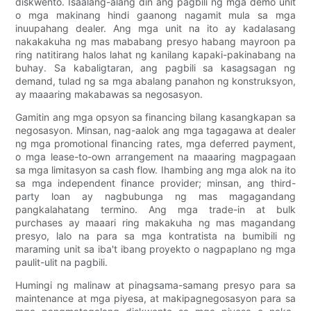
diskwento. Isaalang-alang din ang pagbili ng mga demo unit
o mga makinang hindi gaanong nagamit mula sa mga
inuupahang dealer. Ang mga unit na ito ay kadalasang
nakakakuha ng mas mababang presyo habang mayroon pa
ring natitirang halos lahat ng kanilang kapaki-pakinabang na
buhay. Sa kabaligtaran, ang pagbili sa kasagsagan ng
demand, tulad ng sa mga abalang panahon ng konstruksyon,
ay maaaring makabawas sa negosasyon.
Gamitin ang mga opsyon sa financing bilang kasangkapan sa
negosasyon. Minsan, nag-aalok ang mga tagagawa at dealer
ng mga promotional financing rates, mga deferred payment,
o mga lease-to-own arrangement na maaaring magpagaan
sa mga limitasyon sa cash flow. Ihambing ang mga alok na ito
sa mga independent finance provider; minsan, ang third-
party loan ay nagbubunga ng mas magagandang
pangkalahatang termino. Ang mga trade-in at bulk
purchases ay maaari ring makakuha ng mas magandang
presyo, lalo na para sa mga kontratista na bumibili ng
maraming unit sa iba't ibang proyekto o nagpaplano ng mga
paulit-ulit na pagbili.
Humingi ng malinaw at pinagsama-samang presyo para sa
maintenance at mga piyesa, at makipagnegosasyon para sa