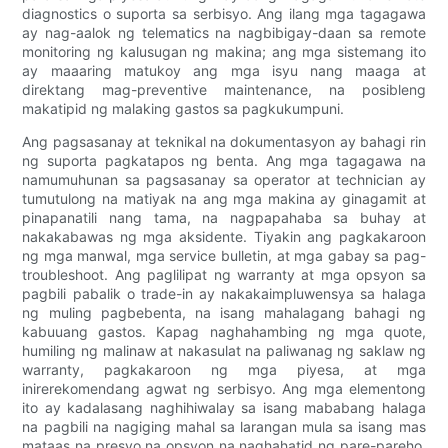
diagnostics o suporta sa serbisyo. Ang ilang mga tagagawa
ay nag-aalok ng telematics na nagbibigay-daan sa remote
monitoring ng kalusugan ng makina; ang mga sistemang ito
ay maaaring matukoy ang mga isyu nang maaga at
direktang mag-preventive maintenance, na posibleng
makatipid ng malaking gastos sa pagkukumpuni.
Ang pagsasanay at teknikal na dokumentasyon ay bahagi rin
ng suporta pagkatapos ng benta. Ang mga tagagawa na
namumuhunan sa pagsasanay sa operator at technician ay
tumutulong na matiyak na ang mga makina ay ginagamit at
pinapanatili nang tama, na nagpapahaba sa buhay at
nakakabawas ng mga aksidente. Tiyakin ang pagkakaroon
ng mga manwal, mga service bulletin, at mga gabay sa pag-
troubleshoot. Ang paglilipat ng warranty at mga opsyon sa
pagbili pabalik o trade-in ay nakakaimpluwensya sa halaga
ng muling pagbebenta, na isang mahalagang bahagi ng
kabuuang gastos. Kapag naghahambing ng mga quote,
humiling ng malinaw at nakasulat na paliwanag ng saklaw ng
warranty, pagkakaroon ng mga piyesa, at mga
inirerekomendang agwat ng serbisyo. Ang mga elementong
ito ay kadalasang naghihiwalay sa isang mababang halaga
na pagbili na nagiging mahal sa larangan mula sa isang mas
mataas na presyo na opsyon na naghahatid ng pare-pareho,