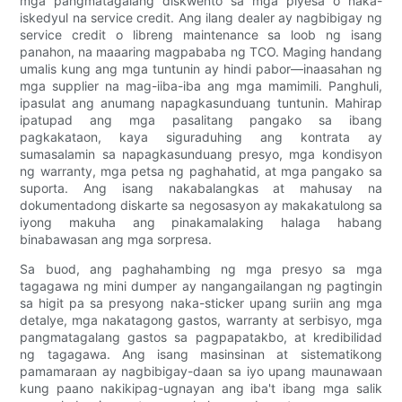
mga pangmatagalang diskwento sa mga piyesa o naka-
iskedyul na service credit. Ang ilang dealer ay nagbibigay ng
service credit o libreng maintenance sa loob ng isang
panahon, na maaaring magpababa ng TCO. Maging handang
umalis kung ang mga tuntunin ay hindi pabor—inaasahan ng
mga supplier na mag-iiba-iba ang mga mamimili. Panghuli,
ipasulat ang anumang napagkasunduang tuntunin. Mahirap
ipatupad ang mga pasalitang pangako sa ibang
pagkakataon, kaya siguraduhing ang kontrata ay
sumasalamin sa napagkasunduang presyo, mga kondisyon
ng warranty, mga petsa ng paghahatid, at mga pangako sa
suporta. Ang isang nakabalangkas at mahusay na
dokumentadong diskarte sa negosasyon ay makakatulong sa
iyong makuha ang pinakamalaking halaga habang
binabawasan ang mga sorpresa.
Sa buod, ang paghahambing ng mga presyo sa mga
tagagawa ng mini dumper ay nangangailangan ng pagtingin
sa higit pa sa presyong naka-sticker upang suriin ang mga
detalye, mga nakatagong gastos, warranty at serbisyo, mga
pangmatagalang gastos sa pagpapatakbo, at kredibilidad
ng tagagawa. Ang isang masinsinan at sistematikong
pamamaraan ay nagbibigay-daan sa iyo upang maunawaan
kung paano nakikipag-ugnayan ang iba't ibang mga salik