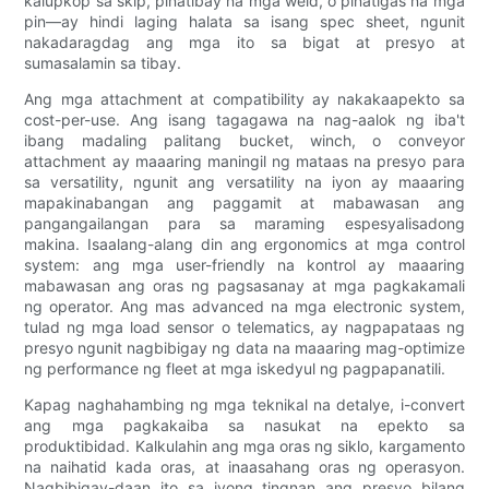
kalupkop sa skip, pinatibay na mga weld, o pinatigas na mga
pin—ay hindi laging halata sa isang spec sheet, ngunit
nakadaragdag ang mga ito sa bigat at presyo at
sumasalamin sa tibay.
Ang mga attachment at compatibility ay nakakaapekto sa
cost-per-use. Ang isang tagagawa na nag-aalok ng iba't
ibang madaling palitang bucket, winch, o conveyor
attachment ay maaaring maningil ng mataas na presyo para
sa versatility, ngunit ang versatility na iyon ay maaaring
mapakinabangan ang paggamit at mabawasan ang
pangangailangan para sa maraming espesyalisadong
makina. Isaalang-alang din ang ergonomics at mga control
system: ang mga user-friendly na kontrol ay maaaring
mabawasan ang oras ng pagsasanay at mga pagkakamali
ng operator. Ang mas advanced na mga electronic system,
tulad ng mga load sensor o telematics, ay nagpapataas ng
presyo ngunit nagbibigay ng data na maaaring mag-optimize
ng performance ng fleet at mga iskedyul ng pagpapanatili.
Kapag naghahambing ng mga teknikal na detalye, i-convert
ang mga pagkakaiba sa nasukat na epekto sa
produktibidad. Kalkulahin ang mga oras ng siklo, kargamento
na naihatid kada oras, at inaasahang oras ng operasyon.
Nagbibigay-daan ito sa iyong tingnan ang presyo bilang