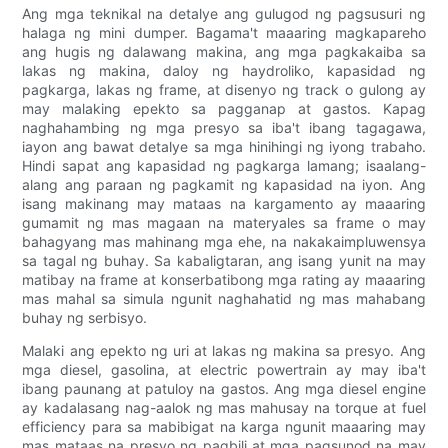
Ang mga teknikal na detalye ang gulugod ng pagsusuri ng
halaga ng mini dumper. Bagama't maaaring magkapareho
ang hugis ng dalawang makina, ang mga pagkakaiba sa
lakas ng makina, daloy ng haydroliko, kapasidad ng
pagkarga, lakas ng frame, at disenyo ng track o gulong ay
may malaking epekto sa pagganap at gastos. Kapag
naghahambing ng mga presyo sa iba't ibang tagagawa,
iayon ang bawat detalye sa mga hinihingi ng iyong trabaho.
Hindi sapat ang kapasidad ng pagkarga lamang; isaalang-
alang ang paraan ng pagkamit ng kapasidad na iyon. Ang
isang makinang may mataas na kargamento ay maaaring
gumamit ng mas magaan na materyales sa frame o may
bahagyang mas mahinang mga ehe, na nakakaimpluwensya
sa tagal ng buhay. Sa kabaligtaran, ang isang yunit na may
matibay na frame at konserbatibong mga rating ay maaaring
mas mahal sa simula ngunit naghahatid ng mas mahabang
buhay ng serbisyo.
Malaki ang epekto ng uri at lakas ng makina sa presyo. Ang
mga diesel, gasolina, at electric powertrain ay may iba't
ibang paunang at patuloy na gastos. Ang mga diesel engine
ay kadalasang nag-aalok ng mas mahusay na torque at fuel
efficiency para sa mabibigat na karga ngunit maaaring may
mas mataas na presyo ng pagbili at mga pagsunod na may