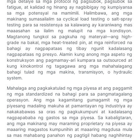
mga detalye sa mga protocol ng pagsubok, pagsubok sa
fatigue, at kalidad ng hinang ay nagbibigay ng kumpiyansa
sa mga potensyal na mamimili. Halimbawa, ang mga
makinang sumasailalim sa cyclical load testing o salt-spray
testing para sa resistensya sa kalawang ay karaniwang mas
maaasahan sa ilalim ng malupit na mga kondisyon.
Magtanong tungkol sa pagkuha ng materyal—ang high-
grade na bakal, mga heat-treated pin, at mga reinforced na
bahagi ay nagpapataas ng tibay ngunit kadalasang
nagpapataas ng presyo. Alamin kung anong mga aspeto ng
konstruksyon ang pagmamay-ari kumpara sa outsourced at
kung kinokontrol ng tagagawa ang mga mahahalagang
bahagi tulad ng mga makina, transmisyon, o hydraulic
system.
Mahalaga ang pagkakatulad ng mga piyesa at ang paggamit
ng mga standardized na bahagi para sa pangmatagalang
operasyon. Ang mga kagamitang gumagamit ng mga
piyesang madaling makuha at pamantayan ng industriya ay
nakakabawas sa oras ng pagkukumpuni at kadalasang
nagpapababa ng gastos sa mga piyesa. Sa kabaligtaran,
ang mga makinang may maraming proprietary na piyesa ay
maaaring magastos kumpunihin at maaaring magdusa mula
sa mas mahabang panahon ng pagtigil habang naghihintay