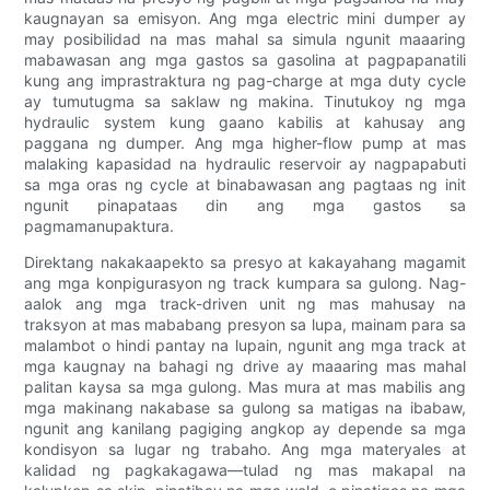
kaugnayan sa emisyon. Ang mga electric mini dumper ay
may posibilidad na mas mahal sa simula ngunit maaaring
mabawasan ang mga gastos sa gasolina at pagpapanatili
kung ang imprastraktura ng pag-charge at mga duty cycle
ay tumutugma sa saklaw ng makina. Tinutukoy ng mga
hydraulic system kung gaano kabilis at kahusay ang
paggana ng dumper. Ang mga higher-flow pump at mas
malaking kapasidad na hydraulic reservoir ay nagpapabuti
sa mga oras ng cycle at binabawasan ang pagtaas ng init
ngunit pinapataas din ang mga gastos sa
pagmamanupaktura.
Direktang nakakaapekto sa presyo at kakayahang magamit
ang mga konpigurasyon ng track kumpara sa gulong. Nag-
aalok ang mga track-driven unit ng mas mahusay na
traksyon at mas mababang presyon sa lupa, mainam para sa
malambot o hindi pantay na lupain, ngunit ang mga track at
mga kaugnay na bahagi ng drive ay maaaring mas mahal
palitan kaysa sa mga gulong. Mas mura at mas mabilis ang
mga makinang nakabase sa gulong sa matigas na ibabaw,
ngunit ang kanilang pagiging angkop ay depende sa mga
kondisyon sa lugar ng trabaho. Ang mga materyales at
kalidad ng pagkakagawa—tulad ng mas makapal na