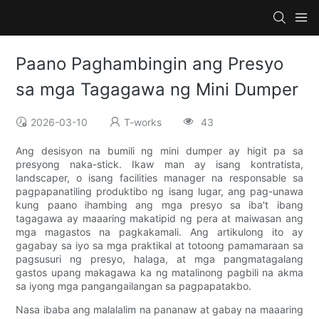
Paano Paghambingin ang Presyo
sa mga Tagagawa ng Mini Dumper
2026-03-10
T-works
43
Ang desisyon na bumili ng mini dumper ay higit pa sa
presyong naka-stick. Ikaw man ay isang kontratista,
landscaper, o isang facilities manager na responsable sa
pagpapanatiling produktibo ng isang lugar, ang pag-unawa
kung paano ihambing ang mga presyo sa iba't ibang
tagagawa ay maaaring makatipid ng pera at maiwasan ang
mga magastos na pagkakamali. Ang artikulong ito ay
gagabay sa iyo sa mga praktikal at totoong pamamaraan sa
pagsusuri ng presyo, halaga, at mga pangmatagalang
gastos upang makagawa ka ng matalinong pagbili na akma
sa iyong mga pangangailangan sa pagpapatakbo.
Nasa ibaba ang malalalim na pananaw at gabay na maaaring