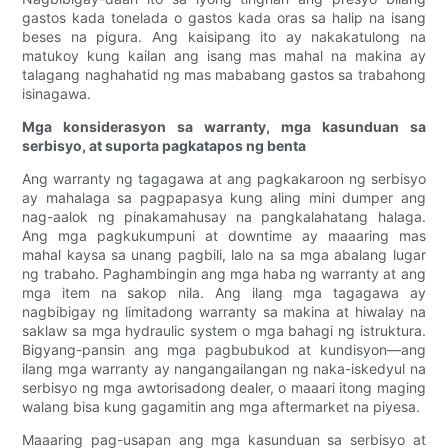
gastos kada tonelada o gastos kada oras sa halip na isang
beses na pigura. Ang kaisipang ito ay nakakatulong na
matukoy kung kailan ang isang mas mahal na makina ay
talagang naghahatid ng mas mababang gastos sa trabahong
isinagawa.
Mga konsiderasyon sa warranty, mga kasunduan sa
serbisyo, at suporta pagkatapos ng benta
Ang warranty ng tagagawa at ang pagkakaroon ng serbisyo
ay mahalaga sa pagpapasya kung aling mini dumper ang
nag-aalok ng pinakamahusay na pangkalahatang halaga.
Ang mga pagkukumpuni at downtime ay maaaring mas
mahal kaysa sa unang pagbili, lalo na sa mga abalang lugar
ng trabaho. Paghambingin ang mga haba ng warranty at ang
mga item na sakop nila. Ang ilang mga tagagawa ay
nagbibigay ng limitadong warranty sa makina at hiwalay na
saklaw sa mga hydraulic system o mga bahagi ng istruktura.
Bigyang-pansin ang mga pagbubukod at kundisyon—ang
ilang mga warranty ay nangangailangan ng naka-iskedyul na
serbisyo ng mga awtorisadong dealer, o maaari itong maging
walang bisa kung gagamitin ang mga aftermarket na piyesa.
Maaaring pag-usapan ang mga kasunduan sa serbisyo at