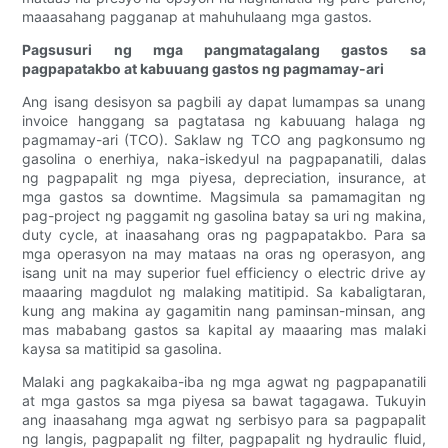
maaasahang pagganap at mahuhulaang mga gastos.
Pagsusuri ng mga pangmatagalang gastos sa
pagpapatakbo at kabuuang gastos ng pagmamay-ari
Ang isang desisyon sa pagbili ay dapat lumampas sa unang
invoice hanggang sa pagtatasa ng kabuuang halaga ng
pagmamay-ari (TCO). Saklaw ng TCO ang pagkonsumo ng
gasolina o enerhiya, naka-iskedyul na pagpapanatili, dalas
ng pagpapalit ng mga piyesa, depreciation, insurance, at
mga gastos sa downtime. Magsimula sa pamamagitan ng
pag-project ng paggamit ng gasolina batay sa uri ng makina,
duty cycle, at inaasahang oras ng pagpapatakbo. Para sa
mga operasyon na may mataas na oras ng operasyon, ang
isang unit na may superior fuel efficiency o electric drive ay
maaaring magdulot ng malaking matitipid. Sa kabaligtaran,
kung ang makina ay gagamitin nang paminsan-minsan, ang
mas mababang gastos sa kapital ay maaaring mas malaki
kaysa sa matitipid sa gasolina.
Malaki ang pagkakaiba-iba ng mga agwat ng pagpapanatili
at mga gastos sa mga piyesa sa bawat tagagawa. Tukuyin
ang inaasahang mga agwat ng serbisyo para sa pagpapalit
ng langis, pagpapalit ng filter, pagpapalit ng hydraulic fluid,