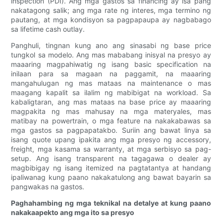
inspection (PDI). Ang mga gastos sa financing ay isa pang
nakatagong salik; ang mga rate ng interes, mga termino ng
pautang, at mga kondisyon sa pagpapaupa ay nagbabago
sa lifetime cash outlay.
Panghuli, tingnan kung ano ang sinasabi ng base price
tungkol sa modelo. Ang mas mababang inisyal na presyo ay
maaaring magpahiwatig ng isang basic specification na
inilaan para sa magaan na paggamit, na maaaring
mangahulugan ng mas mataas na maintenance o mas
maagang kapalit sa ilalim ng mabibigat na workload. Sa
kabaligtaran, ang mas mataas na base price ay maaaring
magpakita ng mas mahusay na mga materyales, mas
matibay na powertrain, o mga feature na nakakabawas sa
mga gastos sa pagpapatakbo. Suriin ang bawat linya sa
isang quote upang ipakita ang mga presyo ng accessory,
freight, mga kasama sa warranty, at mga serbisyo sa pag-
setup. Ang isang transparent na tagagawa o dealer ay
magbibigay ng isang itemized na pagtatantya at handang
ipaliwanag kung paano nakakatulong ang bawat bayarin sa
pangwakas na gastos.
Paghahambing ng mga teknikal na detalye at kung paano
nakakaapekto ang mga ito sa presyo