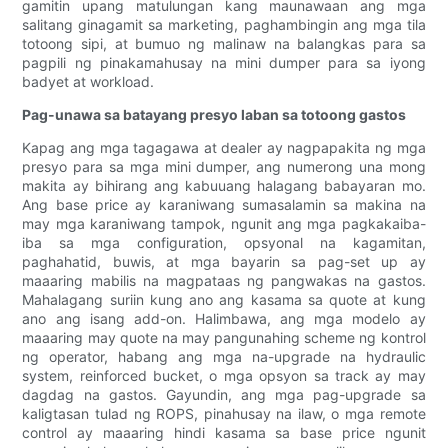
gamitin upang matulungan kang maunawaan ang mga
salitang ginagamit sa marketing, paghambingin ang mga tila
totoong sipi, at bumuo ng malinaw na balangkas para sa
pagpili ng pinakamahusay na mini dumper para sa iyong
badyet at workload.
Pag-unawa sa batayang presyo laban sa totoong gastos
Kapag ang mga tagagawa at dealer ay nagpapakita ng mga
presyo para sa mga mini dumper, ang numerong una mong
makita ay bihirang ang kabuuang halagang babayaran mo.
Ang base price ay karaniwang sumasalamin sa makina na
may mga karaniwang tampok, ngunit ang mga pagkakaiba-
iba sa mga configuration, opsyonal na kagamitan,
paghahatid, buwis, at mga bayarin sa pag-set up ay
maaaring mabilis na magpataas ng pangwakas na gastos.
Mahalagang suriin kung ano ang kasama sa quote at kung
ano ang isang add-on. Halimbawa, ang mga modelo ay
maaaring may quote na may pangunahing scheme ng kontrol
ng operator, habang ang mga na-upgrade na hydraulic
system, reinforced bucket, o mga opsyon sa track ay may
dagdag na gastos. Gayundin, ang mga pag-upgrade sa
kaligtasan tulad ng ROPS, pinahusay na ilaw, o mga remote
control ay maaaring hindi kasama sa base price ngunit