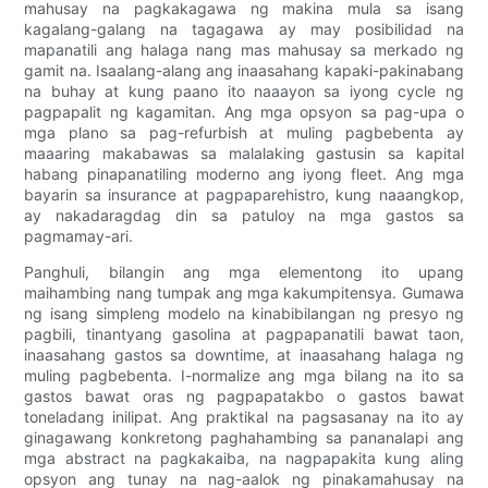
mahusay na pagkakagawa ng makina mula sa isang
kagalang-galang na tagagawa ay may posibilidad na
mapanatili ang halaga nang mas mahusay sa merkado ng
gamit na. Isaalang-alang ang inaasahang kapaki-pakinabang
na buhay at kung paano ito naaayon sa iyong cycle ng
pagpapalit ng kagamitan. Ang mga opsyon sa pag-upa o
mga plano sa pag-refurbish at muling pagbebenta ay
maaaring makabawas sa malalaking gastusin sa kapital
habang pinapanatiling moderno ang iyong fleet. Ang mga
bayarin sa insurance at pagpaparehistro, kung naaangkop,
ay nakadaragdag din sa patuloy na mga gastos sa
pagmamay-ari.
Panghuli, bilangin ang mga elementong ito upang
maihambing nang tumpak ang mga kakumpitensya. Gumawa
ng isang simpleng modelo na kinabibilangan ng presyo ng
pagbili, tinantyang gasolina at pagpapanatili bawat taon,
inaasahang gastos sa downtime, at inaasahang halaga ng
muling pagbebenta. I-normalize ang mga bilang na ito sa
gastos bawat oras ng pagpapatakbo o gastos bawat
toneladang inilipat. Ang praktikal na pagsasanay na ito ay
ginagawang konkretong paghahambing sa pananalapi ang
mga abstract na pagkakaiba, na nagpapakita kung aling
opsyon ang tunay na nag-aalok ng pinakamahusay na