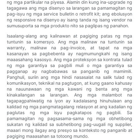
ng mga partikular na piyesa. Alamin din kung ina-upgrade ng
tagagawa ang mga disenyo sa larangan sa pamamagitan ng
pag-isyu ng mga service bulletin o retrofit kit; ang ebolusyon
ng responsive na disenyo ay isang tanda ng isang vendor na
sumusuporta sa mga produkto nito sa paglipas ng panahon.
Isaalang-alang ang kalinawan at pagiging patas ng mga
tuntunin sa komersyo. Ang mga malinaw na tuntunin sa
warranty, malinaw na pag-invoice, at tapat na mga
kasanayan sa pagbebenta ay nagmumungkahi ng isang
maaasahang kasosyo. Ang mga proteksyon sa kontrata tulad
ng mga garantiya sa pagbili muli o mga garantiya sa
pagganap ay nagbabawas sa panganib ng mamimili.
Panghuli, suriin ang mga hindi nasasalat na salik tulad ng
komunikasyon, teknikal na pagtugon, at kung gaano kahusay
na nauunawaan ng mga kawani ng benta ang mga
kinakailangan sa larangan. Ang mga malambot na
tagapagpahiwatig na iyon ay kadalasang hinuhulaan ang
kalidad ng mga pangmatagalang relasyon at ang kadalian ng
paglutas ng mga isyu pagkatapos ng pagbili. Sa
pamamagitan ng pagsasama-sama ng mga obhetibong
sukatan ng kalidad sa subhetibong pag-uugali ng supplier,
maaari mong ilagay ang presyo sa konteksto ng panganib at
pagiging maaasahan sa totoong mundo.