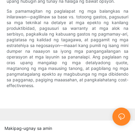
upang hubugin ang tunay na halaga ng bawat opsyon.
Sa pamamagitan ng paglalapat ng mga balangkas na
inilarawan—paglilinaw sa base vs. totoong gastos, pagsusuri
sa mga teknikal na detalye at mga epekto ng kanilang
produktibidad, pagsusuri sa warranty at mga alok na
serbisyo, pagkalkula ng kabuuang gastos ng pagmamay-ari,
pagtatasa ng kalidad ng tagagawa, at paggamit ng mga
estratehiya sa negosasyon—maaari kang pumili ng isang mini
dumper na naaayon sa iyong mga pangangailangan sa
operasyon at mga layunin sa pananalapi. Ang paglalaan ng
oras upang mangalap ng mga detalyadong quote,
magtanong ng mga masusing tanong, at pagbilang ng mga
pangmatagalang epekto ay magbubunga ng mga dibidendo
sa pagganap, pagiging maaasahan, at pangkalahatang cost-
effectiveness.
Makipag-ugnay sa amin