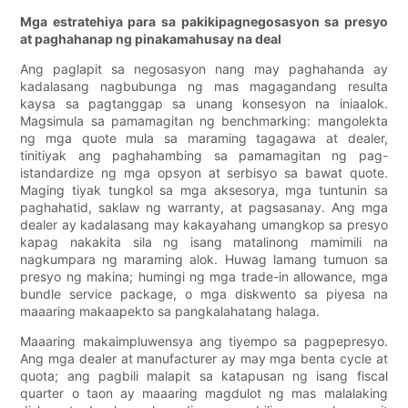
Mga estratehiya para sa pakikipagnegosasyon sa presyo
at paghahanap ng pinakamahusay na deal
Ang paglapit sa negosasyon nang may paghahanda ay
kadalasang nagbubunga ng mas magagandang resulta
kaysa sa pagtanggap sa unang konsesyon na iniaalok.
Magsimula sa pamamagitan ng benchmarking: mangolekta
ng mga quote mula sa maraming tagagawa at dealer,
tinitiyak ang paghahambing sa pamamagitan ng pag-
istandardize ng mga opsyon at serbisyo sa bawat quote.
Maging tiyak tungkol sa mga aksesorya, mga tuntunin sa
paghahatid, saklaw ng warranty, at pagsasanay. Ang mga
dealer ay kadalasang may kakayahang umangkop sa presyo
kapag nakakita sila ng isang matalinong mamimili na
nagkumpara ng maraming alok. Huwag lamang tumuon sa
presyo ng makina; humingi ng mga trade-in allowance, mga
bundle service package, o mga diskwento sa piyesa na
maaaring makaapekto sa pangkalahatang halaga.
Maaaring makaimpluwensya ang tiyempo sa pagpepresyo.
Ang mga dealer at manufacturer ay may mga benta cycle at
quota; ang pagbili malapit sa katapusan ng isang fiscal
quarter o taon ay maaaring magdulot ng mas malalaking