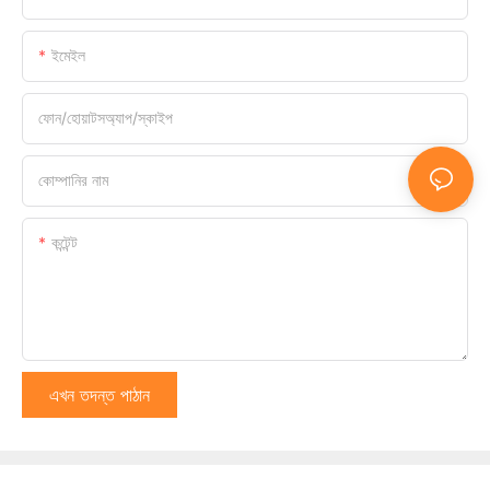
ইমেইল
ফোন/হোয়াটসঅ্যাপ/স্কাইপ
কোম্পানির নাম
কন্টেন্ট
এখন তদন্ত পাঠান