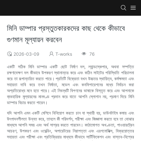
মিনি ডাম্পার প্রস্তুতকারকদের কাছ থেকে কীভাবে
গুণমান মূল্যায়ন করবেন
2026-03-09
T-works
76
একটি সঠিক মিনি ডাম্পার একটি ছোট নির্মাণ দল, ল্যান্ডস্কেপার, অথবা সম্পত্তি
রক্ষণাবেক্ষণ দল কীভাবে উপকরণ স্থানান্তর করে এবং কঠিন সাইটের পরিস্থিতি পরিচালনা
করে তা রূপান্তরিত করতে পারে। প্রতিটি বিক্রেতা যখন উচ্চতর স্থায়িত্ব, কর্মক্ষমতা এবং
সহায়তা দাবি করে তখন নির্মাতা, মডেল এবং কনফিগারেশনের মধ্যে নির্বাচন করা
অপ্রতিরোধ্য মনে হতে পারে। এই নিবন্ধটি বিপণনের ভাষাকে বিস্তৃত করে এবং আপনাকে
ব্যবহারিক মূল্যায়নের মানদণ্ড প্রদান করে যাতে আপনি স্লোগান নয়, প্রমাণ দিয়ে মিনি
ডাম্পার বিচার করতে পারেন।
যদি আপনি এমন একটি মেশিনে বিনিয়োগ করতে চান যা স্থায়ী হয়, ডাউনটাইম কমায় এবং
উৎপাদনশীলতা উন্নত করে, তাহলে কী পরিদর্শন, পরীক্ষা এবং জিজ্ঞাসা করতে হবে তা বোঝার
মাধ্যমে আপনি সময় এবং অর্থ সাশ্রয় করতে পারবেন। কাঠামোগত অখণ্ডতা, পাওয়ারট্রেন
আচরণ, উপকরণ এবং ওয়েল্ডিং, অপারেটরের নিরাপত্তা এবং এরগনোমিক্স, বিক্রয়োত্তর
সহায়তা এবং পরীক্ষা এবং প্রতিক্রিয়ার মাধ্যমে কীভাবে সার্টিফিকেশন এবং বাস্তব-বিশ্বের