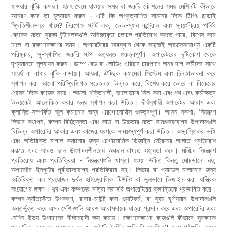
যাওয়ার ঝুঁকি কমায়। হঠাৎ থেমে যাওয়ার সময় বা জরুরি কৌশলের সময় মেশিনটি কীভাবে
আচরণ করে তা মূল্যায়ন করুন - এটি কি অপ্রত্যাশিত সামনের দিকে টিপিং ছাড়াই
স্থিতিশীলভাবে থামে? নিরপেক্ষ স্টার্ট লক, ডেড-ম্যান কন্ট্রোল এবং স্বয়ংক্রিয় পার্কিং
ব্রেকের মতো সুরক্ষা ইন্টারলকগুলি অনিচ্ছাকৃত চলাচল প্রতিরোধ করতে পারে, বিশেষ করে
ঢালে বা রক্ষণাবেক্ষণের সময়। অপারেটরের অবস্থান থেকে সহজেই অ্যাক্সেসযোগ্য একটি
পরিষ্কার, সু-স্থাপিত জরুরি স্টপ অত্যন্ত গুরুত্বপূর্ণ। অপারেটরের দৃষ্টিকোণ থেকে
দৃশ্যমানতা মূল্যায়ন করুন। ডাম্প বেড বা লোডিং এরিয়ার চারপাশে অন্ধ দাগ কর্মীদের সাথে
সংঘর্ষ বা বাধার ঝুঁকি বাড়ায়। আয়না, ঐচ্ছিক ক্যামেরা সিস্টেম এবং চিন্তাভাবনা করে
স্থাপন করা আলো পরিস্থিতিগত সচেতনতা উন্নত করে, বিশেষ করে ভোরে বা বিকেলের
শেষের দিকে কাজের সময়। আলো শক্তিশালী, ভালোভাবে সিল করা এবং পথ এবং কর্মক্ষেত্র
উভয়কেই আলোকিত করার জন্য স্থাপন করা উচিত। দীর্ঘস্থায়ী অপারেটর আরাম এবং
ক্লান্তি-সম্পর্কিত ভুল কমানোর জন্য এরগোনোমিক্স গুরুত্বপূর্ণ। আসন নকশা, নিয়ন্ত্রণ
লিভার স্থাপন, কম্পন বিচ্ছিন্নতা এবং কাত বা উচ্চতার মতো সামঞ্জস্যযোগ্য উপাদানগুলি
বিভিন্ন অপারেটর আকার এবং কাজের ধরণকে সামঞ্জস্যপূর্ণ করা উচিত। অস্বস্তিকর ভঙ্গি
এবং অতিরিক্ত নাগাল কমানোর জন্য এর্গোনোমিক ডিজাইন স্ট্রেনের আঘাত প্রতিরোধ
করতে এবং আরও ভাল উৎপাদনশীলতায় অবদান রাখতে সহায়তা করে। মনিটর নিয়ন্ত্রণ
প্রতিরোধ এবং প্রতিক্রিয়া - নিয়ন্ত্রণগুলি খাস্তা হওয়া উচিত কিন্তু মোচড়ানো নয়,
অপারেটর ইনপুটের পূর্বাভাসযোগ্য প্রতিক্রিয়া সহ। লিভার বা প্যাডেল চালানোর জন্য
অতিরিক্ত বল প্রয়োজন দুর্বল হাইড্রোলিক টিউনিং বা ভুলভাবে ডিজাইন করা যান্ত্রিক
সংযোগের লক্ষণ। শব্দ এবং কম্পনের মাত্রা সরাসরি অপারেটরের ক্লান্তিকে প্রভাবিত করে।
কম্পন-স্যাঁতসেঁতে উপকরণ, রাবার-মাউন্ট করা প্ল্যাটফর্ম, বা সুষম ঘূর্ণায়মান উপাদানগুলি
অন্তর্ভুক্ত করে এমন মেশিনগুলি আরও আরামদায়ক যাত্রা প্রদান করে এবং অপারেটর এবং
মেশিন উভয় উপাদানের দীর্ঘমেয়াদী ক্ষয় কমায়। রক্ষণাবেক্ষণের কাজগুলি কীভাবে সুরক্ষাকে