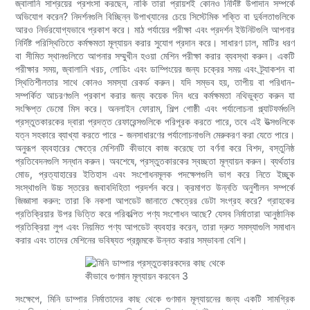
জ্বালানি সাশ্রয়ের প্রশংসা করছেন, নাকি তারা প্রায়শই কোনও নির্দিষ্ট উপাদান সম্পর্কে
অভিযোগ করেন? নিদর্শনগুলি বিচ্ছিন্ন উপাখ্যানের চেয়ে সিস্টেমিক শক্তি বা দুর্বলতাগুলিকে
আরও নির্ভরযোগ্যভাবে প্রকাশ করে। মাঠ পর্যায়ের পরীক্ষা এবং প্রদর্শন ইউনিটগুলি আপনার
নির্দিষ্ট পরিস্থিতিতে কর্মক্ষমতা মূল্যায়ন করার সুযোগ প্রদান করে। সাধারণ ঢাল, মাটির ধরণ
বা সীমিত স্থানগুলিতে আপনার সম্মুখীন হওয়া মেশিন পরীক্ষা করার ব্যবস্থা করুন। একটি
পরীক্ষার সময়, জ্বালানি খরচ, লোডিং এবং ডাম্পিংয়ের জন্য চক্রের সময় এবং ট্র্যাকশন বা
স্থিতিশীলতার সাথে কোনও সমস্যা রেকর্ড করুন। যদি সম্ভব হয়, তাপীয় বা পরিধান-
সম্পর্কিত আচরণগুলি প্রকাশ করার জন্য কয়েক দিন ধরে কর্মক্ষমতা নথিভুক্ত করুন যা
সংক্ষিপ্ত ডেমো মিস করে। অনলাইন ফোরাম, শিল্প গোষ্ঠী এবং পর্যালোচনা প্ল্যাটফর্মগুলি
প্রস্তুতকারকের দ্বারা প্রদত্ত রেফারেন্সগুলিকে পরিপূরক করতে পারে, তবে এই উত্সগুলিকে
যত্ন সহকারে ব্যাখ্যা করতে পারে - জনসাধারণের পর্যালোচনাগুলি মেরুকরণ করা যেতে পারে।
অনুরূপ ব্যবহারের ক্ষেত্রে মেশিনটি কীভাবে কাজ করেছে তা বর্ণনা করে বিশদ, বস্তুনিষ্ঠ
প্রতিবেদনগুলি সন্ধান করুন। অবশেষে, প্রস্তুতকারকের স্বচ্ছতা মূল্যায়ন করুন। ব্যর্থতার
মোড, প্রত্যাহারের ইতিহাস এবং সংশোধনমূলক পদক্ষেপগুলি ভাগ করে নিতে ইচ্ছুক
সংস্থাগুলি উচ্চ স্তরের জবাবদিহিতা প্রদর্শন করে। ক্রমাগত উন্নতি অনুশীলন সম্পর্কে
জিজ্ঞাসা করুন: তারা কি নকশা আপডেট জানাতে ক্ষেত্রের ডেটা সংগ্রহ করে? গ্রাহকের
প্রতিক্রিয়ার উপর ভিত্তি করে পরিকল্পিত পণ্য সংশোধন আছে? যেসব নির্মাতারা আনুষ্ঠানিক
প্রতিক্রিয়া লুপ এবং নিয়মিত পণ্য আপডেট ব্যবহার করেন, তারা দ্রুত সমস্যাগুলি সমাধান
করার এবং তাদের মেশিনের ভবিষ্যত প্রজন্মকে উন্নত করার সম্ভাবনা বেশি।
সংক্ষেপে, মিনি ডাম্পার নির্মাতাদের কাছ থেকে গুণমান মূল্যায়নের জন্য একটি সামগ্রিক