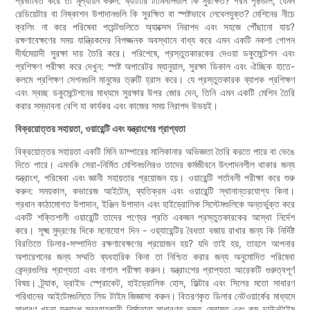
প্রভাবিত করে তা মূল্যায়ন করুন: ব্যাটারি টার্মিনালগুলি কি সুরক্ষিত? গরম পৃষ্ঠগুলি, যেমন
রেডিয়েটার বা নিষ্কাশন উপাদানগুলি কি সুরক্ষিত বা স্পষ্টভাবে লেবেলযুক্ত? মেশিনের নীচে
ক্রলিং না করে পরিষেবা পয়েন্টগুলিতে অ্যাক্সেস নিরাপদ এবং সহজে পৌঁছানো যায়?
রক্ষণাবেক্ষণের সময় যান্ত্রিকদের বিপজ্জনক অবস্থানে বাধ্য করে এমন একটি নকশা গোপন
দীর্ঘমেয়াদী সুরক্ষা দায় তৈরি করে। পরিশেষে, প্রস্তুতকারকের দেওয়া ডকুমেন্টেশন এবং
প্রশিক্ষণ পরীক্ষা করে দেখুন: স্পষ্ট অপারেটর ম্যানুয়াল, সুরক্ষা ডিকাল এবং ঐচ্ছিক হাতে-
কলমে প্রশিক্ষণ সেশনগুলি মানুষের ত্রুটি হ্রাস করে। যে প্রস্তুতকারক ব্যাপক প্রশিক্ষণ
এবং স্বচ্ছ ডকুমেন্টেশনের মাধ্যমে সুরক্ষার উপর জোর দেন, তিনি এমন একটি মেশিন তৈরি
করার সম্ভাবনা বেশি যা কার্যকর এবং কাজের সময় নিরাপদ উভয়ই।
বিক্রয়োত্তর সহায়তা, ওয়ারেন্টি এবং যন্ত্রাংশের প্রাপ্যতা
বিক্রয়োত্তর সহায়তা একটি মিনি ডাম্পারের মালিকানার অভিজ্ঞতা তৈরি করতে পারে বা ভেঙে
দিতে পারে। এমনকি সেরা-নির্মিত মেশিনগুলিরও তাদের কর্মজীবনে উৎপাদনশীল থাকার জন্য
যন্ত্রাংশ, পরিষেবা এবং জ্ঞানী সহায়তার প্রয়োজন হয়। ওয়ারেন্টি শর্তাবলী পরীক্ষা করে শুরু
করুন: সময়কাল, কভারেজ আইটেম, ব্যতিক্রম এবং ওয়ারেন্টি স্থানান্তরযোগ্য কিনা।
প্রধান কাঠামোগত উপাদান, ইঞ্জিন উপাদান এবং হাইড্রোলিক সিস্টেমগুলিকে অন্তর্ভুক্ত করে
একটি শক্তিশালী ওয়ারেন্টি তাদের পণ্যের প্রতি একজন প্রস্তুতকারকের আস্থা নির্দেশ
করে। সূক্ষ্ম মুদ্রণের দিকে মনোযোগ দিন - ওয়্যারেন্টির বৈধতা বজায় রাখার জন্য কি নির্দিষ্ট
বিরতিতে ডিলার-সম্পাদিত রক্ষণাবেক্ষণের প্রয়োজন হয়? যদি তাই হয়, তাহলে আপনার
অপারেশনের জন্য সম্মতি ব্যবহারিক কিনা তা নিশ্চিত করার জন্য অনুমোদিত পরিষেবা
কেন্দ্রগুলির প্রাপ্যতা এবং নাগাল পরীক্ষা করুন। যন্ত্রাংশের প্রাপ্যতা আরেকটি গুরুত্বপূর্ণ
বিষয়। ট্র্যাক, ড্রাইভ স্প্রোকেট, হাইড্রোলিক হোস, ফিল্টার এবং সিলের মতো সাধারণ
পরিধানের আইটেমগুলিতে লিড টাইম জিজ্ঞাসা করুন। বিতরণকৃত ডিলার নেটওয়ার্কের মাধ্যমে
সাধারণ খুচরা যন্ত্রাংশ সরবরাহকারী নির্মাতারা সাধারণত দ্রুত মেরামত এবং কম ডাউনটাইম