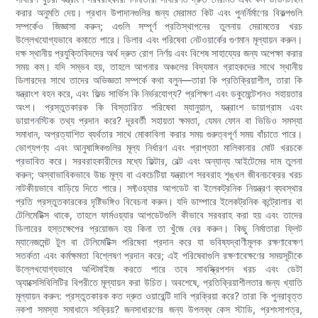
করার অনুমতি দেয়। প্রধান উপাদানগুলির জন্য মেরামত কিট এবং পুনর্নির্মাণের বিকল্পগুলি
সম্পর্কেও জিজ্ঞাসা করুন; এগুলি সম্পূর্ণ প্রতিস্থাপনের তুলনায় মেরামতের খরচ
উল্লেখযোগ্যভাবে কমাতে পারে। ডিলার এবং পরিষেবা নেটওয়ার্কের গুণমান মূল্যায়ন করুন।
দক্ষ স্থানীয় প্রযুক্তিবিদদের অর্থ দ্রুত রোগ নির্ণয় এবং বিশেষ সাহায্যের জন্য অপেক্ষা করার
সময় কম। যদি সম্ভব হয়, তাহলে আপনার অঞ্চলের বিদ্যমান গ্রাহকদের সাথে স্থানীয়
ডিলারদের সাথে তাদের অভিজ্ঞতা সম্পর্কে কথা বলুন—তারা কি প্রতিক্রিয়াশীল, তারা কি
যন্ত্রাংশ বহন করে, এবং ফিল্ড সার্ভিস কি নির্ভরযোগ্য? প্রশিক্ষণ এবং ডকুমেন্টেশনও সহায়তার
অংশ। প্রস্তুতকারক কি বিস্তারিত পরিষেবা ম্যানুয়াল, যন্ত্রাংশ ডায়াগ্রাম এবং
ডায়াগনস্টিক তথ্য প্রদান করে? দূরবর্তী সহায়তা ক্ষমতা, যেমন ফোন বা ভিডিও সমস্যা
সমাধান, অপ্রত্যাশিত ব্যর্থতার সাথে মোকাবিলা করার সময় গুরুত্বপূর্ণ সময় বাঁচাতে পারে।
ভোগ্যপণ্য এবং আনুষাঙ্গিকগুলির মূল্য নির্ধারণ এবং প্রাপ্যতা মালিকানার মোট খরচকে
প্রভাবিত করে। সরবরাহকারীদের মধ্যে ফিল্টার, বেল্ট এবং অন্যান্য আইটেমের দাম তুলনা
করুন; অস্বাভাবিকভাবে উচ্চ মূল্য বা একচেটিয়া যন্ত্রাংশ সরবরাহ শৃঙ্খল জীবনচক্রের খরচ
নাটকীয়ভাবে বাড়িয়ে দিতে পারে। সফ্টওয়্যার আপডেট বা ইলেকট্রনিক নিয়ন্ত্রণ ব্যবস্থার
প্রতি প্রস্তুতকারকের দৃষ্টিভঙ্গিও বিবেচনা করুন। যদি ডাম্পারে ইলেকট্রনিক কন্ট্রোলার বা
টেলিমেটিক্স থাকে, তাহলে ফার্মওয়্যার আপডেটগুলি কীভাবে সরবরাহ করা হয় এবং তাদের
ডিলারের হস্তক্ষেপের প্রয়োজন হয় কিনা তা খুঁজে বের করুন। কিছু নির্মাতারা ফ্লিট
ম্যানেজমেন্ট টুল বা টেলিমেটিক্স পরিষেবা প্রদান করে যা ভবিষ্যদ্বাণীমূলক রক্ষণাবেক্ষণ
সতর্কতা এবং কর্মক্ষমতা বিশ্লেষণ প্রদান করে; এই পরিষেবাগুলি রক্ষণাবেক্ষণের সময়সূচীকে
উল্লেখযোগ্যভাবে অপ্টিমাইজ করতে পারে তবে সাবস্ক্রিপশন খরচ এবং ডেটা
অ্যাক্সেসিবিলিটির বিপরীতে মূল্যায়ন করা উচিত। অবশেষে, প্রতিক্রিয়াশীলতার জন্য খ্যাতি
মূল্যায়ন করুন: প্রস্তুতকারক কত দ্রুত ওয়ারেন্টি দাবি প্রক্রিয়া করে? তারা কি পুনরাবৃত্ত
নকশা সমস্যা সমাধানে সক্রিয়? জনসাধারণের জন্য উপলব্ধ কেস স্টাডি, প্রশংসাপত্র,