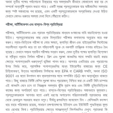
অথবা তৃতীয় পক্ষের পর্যালোচনা বিক্রয়ের পরে সমস্যাগুলি কীভাবে মোকাবেলা করা হয় সে
সম্পর্কে অন্তর্দৃষ্টি প্রদান করতে পারে। একটি স্বচ্ছ প্রস্তুতকারক যার অমীমাংসিত সমস্যার
জন্য স্পষ্ট সমাধানের পথ রয়েছে, এমন একটি প্রস্তুতকারককে অগ্রাধিকার দেওয়া উচিত
যেখানে কোনও গুরুতর সমস্যা দেখা দিলে পৌঁছানো কঠিন।
পরীক্ষা, সার্টিফিকেশন এবং বাস্তব-বিশ্ব প্রতিক্রিয়া
পরীক্ষার, সার্টিফিকেশন এবং গ্রাহক প্রতিক্রিয়ার মাধ্যমে গুণমানের দাবি যাচাইযোগ্য হওয়া
উচিত। প্রস্তুতকারকের কাছ থেকে বিস্তারিত পরীক্ষার ফলাফলের অনুরোধ করে শুরু
করুন। ল্যাব-ভিত্তিক পরীক্ষা যা লোড ক্ষমতা, ক্লান্তি জীবন এবং হাইড্রোলিক সিস্টেমের
সহনশীলতা প্রদর্শন করে তা হল শক্তিশালী সূচক যে নকশাটি তাত্ত্বিক গণনার বাইরেও বৈধ
হয়েছে। যেখানে সম্ভব স্বাধীন পরীক্ষার সন্ধান করুন, যেমন তৃতীয় পক্ষের ক্লান্তি বিশ্লেষণ
বা স্বীকৃত ল্যাবে নির্গমন পরীক্ষা। শিল্প এবং সুরক্ষা মানগুলির সাথে সম্মতি যাচাই করার
ক্ষেত্রে শংসাপত্রগুলি গুরুত্বপূর্ণ ভূমিকা পালন করে। আপনার এখতিয়ার এবং প্রয়োগের
উপর নির্ভর করে, প্রাসঙ্গিক শংসাপত্রগুলির মধ্যে ইউরোপীয় বাজারের জন্য CE
চিহ্নিতকরণ, উত্তর আমেরিকায় নির্গমনের জন্য EPA বা CARB সম্মতি, অথবা ISO
9001 এর মতো উৎপাদন মান ব্যবস্থাপনার সাথে সম্পর্কিত ISO মান অন্তর্ভুক্ত থাকতে
পারে। কিছু বাজারে নির্দিষ্ট মেশিন সুরক্ষা মানও প্রয়োজন; নিশ্চিত করা যে একটি মিনি ডাম্পার
এই মানগুলি মেনে চলে তা নিয়ন্ত্রক সমস্যার ঝুঁকি হ্রাস করে এবং নির্দিষ্ট চুক্তিভিত্তিক
কাজের জন্য অপরিহার্য হতে পারে। বাস্তব-বিশ্বের প্রতিক্রিয়াও সমানভাবে মূল্যবান।
প্রস্তুতকারককে আপনার মতো একই ধরণের অপারেশন পরিচালনাকারী গ্রাহকদের কাছ
থেকে রেফারেন্স সরবরাহ করতে বলুন। দীর্ঘায়ু গল্পগুলিতে মনোযোগ দিন - মেশিনগুলি কতক্ষণ
ধরে বহরে পরিষেবায় রয়েছে, সাধারণ রক্ষণাবেক্ষণের ইতিহাস এবং ইউনিটটি পুনঃবিক্রয় মূল্য
ধরে রেখেছে কিনা। প্রতিক্রিয়ার ক্ষেত্রে সামঞ্জস্যপূর্ণ নিদর্শনগুলিও দেখুন: গ্রাহকরা কি