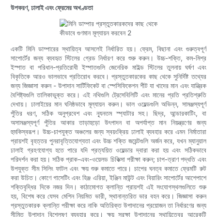
উপকরণ, ঢালাই এবং ফ্রেমের অখণ্ডতা
একটি মিনি ডাম্পারের স্থায়িত্ব আসলেই নির্ধারিত হয়। ফ্রেম, বিছানা এবং গুরুত্বপূর্ণ
সাপোর্টের জন্য ব্যবহৃত স্টিলের গ্রেড নির্ধারণ করে শুরু করুন। উচ্চ-শক্তি, কম-মিশ্র
ইস্পাত বা পরিধান-প্রতিরোধী ইস্পাতগুলি জেনেরিক মাইল্ড স্টিলের তুলনায় ঘর্ষণ এবং
বিকৃতিকে আরও ভালভাবে প্রতিরোধ করবে। প্রস্তুতকারকের কাছ থেকে সুনির্দিষ্ট তথ্যের
জন্য জিজ্ঞাসা করুন - উপাদান সার্টিফিকেট বা স্পেসিফিকেশন শীট যা খাদের মান এবং যান্ত্রিক
বৈশিষ্ট্যগুলি তালিকাভুক্ত করে। এই নথিগুলি ট্রেসেবিলিটি এবং মানের প্রতি প্রতিশ্রুতি
দেখায়। ঢালাইয়ের মান ঘনিষ্ঠভাবে মূল্যায়ন করুন। ভাল ওয়েল্ডগুলি অভিন্ন, সামঞ্জস্যপূর্ণ
পুঁতির ধরণ, সঠিক অনুপ্রবেশ এবং ন্যূনতম স্প্যাটার সহ। ছিদ্র, আন্ডারকাটিং, বা
অসামঞ্জস্যপূর্ণ পুঁতির আকার তাড়াহুড়ো উৎপাদন বা অপর্যাপ্ত মান নিয়ন্ত্রণের জন্য
হুমকিস্বরূপ। উচ্চ-চাপযুক্ত অঞ্চলের জন্য স্বয়ংক্রিয় ঢালাই ব্যবহার করে এমন নির্মাতারা
প্রায়শই বৃহত্তর পুনরাবৃত্তিযোগ্যতা এবং উচ্চ শক্তি জয়েন্টগুলি অর্জন করে, যখন ম্যানুয়াল
ঢালাই গ্রহণযোগ্য হতে পারে যদি প্রত্যয়িত ওয়েল্ডার দ্বারা করা হয় এবং সঠিকভাবে
পরিদর্শন করা হয়। সঠিক প্রাক-এবং-ওয়েলড চিকিত্সা পরীক্ষা করুন; চাপ-ত্রাণ পদ্ধতি এবং
উপযুক্ত সীম সিলিং ফাটল এবং ক্ষয় শুরু কমাতে পারে। চাপের ঘনত্ব কমাতে ফ্রেমটি রুট
করা উচিত। কোণে গাসেটিং এবং হিঞ্জ এরিয়া, ইঞ্জিন মাউন্ট এবং বিয়ারিং সাপোর্টের আশেপাশে
শক্তিবৃদ্ধির দিকে নজর দিন। কাঠামোগত ক্লান্তি প্রায়শই এই সংযোগস্থলগুলিতে শুরু
হয়, বিশেষ করে যেসব মেশিন নিয়মিত ভারী, স্থানান্তরিত ভার বহন করে। জিজ্ঞাসা করুন
প্রস্তুতকারক ক্লান্তি পরীক্ষা করে নাকি অতিরিক্ত উপাদানের প্রয়োজন তা নির্ধারণের জন্য
সীমিত উপাদান বিশ্লেষণ ব্যবহার করে। ক্ষয় সুরক্ষা উপাদানের স্থায়িত্বের আরেকটি