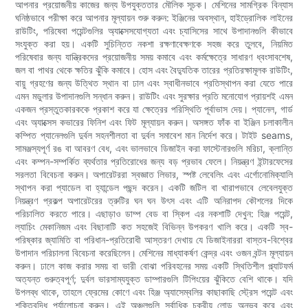
আপনার প্রয়োজনীয় কাজের জন্য উপযুক্ততার মৌলিক সূচক। মেশিনের সামগ্রিক বিন্যাস
ঘনিষ্ঠভাবে পরীক্ষা করে আপনার মূল্যায়ন শুরু করুন: ইঞ্জিনের অবস্থান, হাইড্রোলিক লাইনের
রাউটিং, পরিষেবা পয়েন্টগুলির অ্যাক্সেসযোগ্যতা এবং চ্যাসিসের সাথে উপাদানগুলি কীভাবে
সংযুক্ত করা হয়। একটি সুচিন্তিত নকশা রক্ষণাবেক্ষণকে সহজ করে তুলবে, নিয়মিত
পরিষেবার জন্য যান্ত্রিকদের প্রয়োজনীয় সময় কমাবে এবং কর্মক্ষেত্রে সাধারণ ধ্বংসাবশেষ,
জল বা পাথর থেকে ক্ষতির ঝুঁকি কমাবে। হোস এবং বৈদ্যুতিক তারের প্রতিরক্ষামূলক রাউটিং,
বায়ু গ্রহণের জন্য উত্থিত স্থান বা ঢাল এবং স্বাধীনভাবে প্রতিস্থাপন করা যেতে পারে
এমন মডুলার উপাদানগুলি সন্ধান করুন। রাউটিং এবং সুরক্ষার প্রতি মনোযোগ প্রায়শই এমন
একজন প্রস্তুতকারককে প্রকাশ করে যা ক্ষেত্রের পরিস্থিতি পূর্বাভাস দেয়। প্যানেল, গার্ড
এবং অ্যাক্সেস কভারের ফিনিশ এবং ফিট মূল্যায়ন করুন। অসঙ্গত ফাঁক বা ইঞ্জিন চলাকালীন
কম্পিত প্যানেলগুলি দুর্বল সহনশীলতা বা দুর্বল সমাবেশ মান নির্দেশ করে। টাইট seams,
সামঞ্জস্যপূর্ণ রঙ বা আবরণ বেধ, এবং ভালভাবে ডিজাইন করা ফাস্টেনারগুলি মরিচা, ক্লান্তি
এবং কম্পন-সম্পর্কিত ব্যর্থতার প্রতিরোধের জন্য বড় প্রভাব ফেলে। নিয়ন্ত্রণ ইন্টারফেসের
সরলতা বিবেচনা করুন। অপারেটররা স্বজ্ঞাত লিভার, স্পষ্ট লেবেলিং এবং এর্গোনোমিক্যালি
স্থাপন করা প্যাডেল বা হ্যান্ডেল পছন্দ করেন। একটি জটিল বা খারাপভাবে লেবেলযুক্ত
নিয়ন্ত্রণ প্রকল্প অপারেটরের ত্রুটির ঘন ঘন উৎস এবং এটি অনিরাপদ কৌশলের দিকে
পরিচালিত করতে পারে। এছাড়াও ডাম্প বেড বা স্কিপ এর নকশাটি দেখুন: হিঞ্জ পয়েন্ট,
ল্যাচিং মেকানিজম এবং বিছানাটি কত সহজেই বিভিন্ন উপকরণ খালি করে। একটি স্ব-
পরিষ্কার জ্যামিতি বা পরিধান-প্রতিরোধী আস্তরণ দেখায় যে ডিজাইনাররা বাস্তব-বিশ্বের
উপাদান পরিচালনা বিবেচনা করেছিলেন। মেশিনের মাধ্যাকর্ষণ কেন্দ্র এবং ওজন বন্টন মূল্যায়ন
করুন। ঢালে কাজ করার সময় বা ভারী বোঝা পরিবহনের সময় একটি স্থিতিশীল প্ল্যাটফর্ম
অত্যন্ত গুরুত্বপূর্ণ; দুর্বল ভারসাম্যযুক্ত ডাম্পারগুলি টিপিংয়ের ঝুঁকিতে বেশি থাকে। যদি
উপলব্ধ থাকে, তাহলে ফ্রেমের কোণে এবং হিঞ্জ অ্যাসেম্বলির কাছাকাছি স্ট্রেস পয়েন্ট এবং
শক্তিবৃদ্ধি পর্যালোচনা করুন। এই অঞ্চলগুলি সর্বাধিক চক্রীয় লোড অনুভব করে এবং