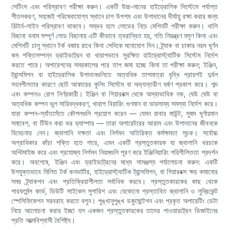
সেটিংস এবং পরিস্রাবণ পরীক্ষা করুন। একটি উচ্চ-মানের হাইড্রোলিক সিস্টেমে পর্যাপ্ত
শীতলকরণ, সহজেই পরিষেবাযোগ্য স্থানে চাপ উপশম এবং উপাদানের দীর্ঘায়ু রক্ষা করার জন্য
রিটার্ন-লাইন পরিস্রাবণ থাকবে। সম্ভব হলে লোডের নিচে মেশিনটি পরীক্ষা করুন। খালি
বিছানা বনাম সম্পূর্ণ লোড বিছানায় এটি কীভাবে ত্বরান্বিত হয়, গতি নিয়ন্ত্রণ মসৃণ কিনা এবং
মেশিনটি ঢালু স্থানে টর্ক বজায় রাখে কিনা সেদিকে মনোযোগ দিন। ট্র্যাক বা চাকার নরম ঘূর্ণন
কম শক্তিসম্পন্ন ড্রাইভট্রেন বা খারাপভাবে সুরক্ষিত হাইড্রোস্ট্যাটিক সিস্টেম নির্দেশ
করতে পারে। অপারেশনের সময়কালের পরে তাপ জমা হচ্ছে কিনা তা পরীক্ষা করুন; ইঞ্জিন,
ট্রান্সমিশন বা হাইড্রোলিক উপাদানগুলিতে অত্যধিক তাপমাত্রা বৃদ্ধি প্রায়শই দুর্বল
সহনশীলতার কারণে ছোট আকারের কুলিং সিস্টেম বা অভ্যন্তরীণ ঘর্ষণ প্রকাশ করে। শব্দ
এবং কম্পনও রোগ নির্ণয়কারী। ইঞ্জিন বা গিয়ারবক্স থেকে অস্বাভাবিক নক, ঘেউ ঘেউ বা
অত্যধিক কম্পন ভুল সারিবদ্ধকরণ, খারাপ বিয়ারিং গুণমান বা ভারসাম্য সমস্যা নির্দেশ করে।
যারা কম্পন-স্যাঁতসেঁতে কৌশলগুলি প্রয়োগ করেন — যেমন রাবার মাউন্ট, সুষম ঘূর্ণায়মান
সমাবেশ, বা টিউন করা ভর ড্যাম্পার — তারা অপারেটরের আরাম এবং উপাদানের জীবনকে
বিবেচনায় নেন। জ্বালানি দক্ষতা এবং নির্গমন অতিরিক্ত কর্মক্ষমতা সূচক। সর্বোচ্চ
অগ্রাধিকার কাঁচা শক্তি হতে পারে, এমন একটি প্রস্তুতকারক যা জ্বালানি খরচকে
অপ্টিমাইজ করে এবং প্রযোজ্য নির্গমন নিয়মগুলি পূরণ করে ইঞ্জিনিয়ারিং পরিশীলিততা প্রদর্শন
করে। অবশেষে, ইঞ্জিন এবং ড্রাইভট্রেনের মধ্যে সামঞ্জস্য পর্যালোচনা করুন: একটি
উপযুক্তভাবে মিলিত টর্ক কনভার্টার, হাইড্রোস্ট্যাটিক ট্রান্সমিশন, বা গিয়ারবক্স ক্ষয় কমানোর
সময় ট্র্যাকশন এবং প্রতিক্রিয়াশীলতা সর্বাধিক করবে। প্রস্তুতকারকের কাছ থেকে
পারফর্মেন্স কার্ভ, ডিউটি ​​সাইকেল সুপারিশ এবং যেকোনো প্রস্তাবিত জ্বালানি ও লুব্রিকেন্ট
স্পেসিফিকেশন সরবরাহ করতে বলুন। পুঙ্খানুপুঙ্খ ডকুমেন্টেশন এবং প্রকৃত অপারেটিং ডেটা
নিয়ে আলোচনা করার ইচ্ছা হল একজন প্রস্তুতকারকের তাদের পাওয়ারট্রেন ডিজাইনের
প্রতি আত্মবিশ্বাসী বৈশিষ্ট্য।