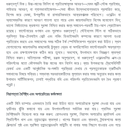
গুরুত্বপূর্ণ দিক। উচ্চ-মানের ফিনিশ বা প্রতিরক্ষামূলক আবরণ—যেমন মাল্টি-স্টেজ প্রাইমার,
পাউডার আবরণ, বা গ্যালভানাইজেশন—সেবা জীবন উল্লেখযোগ্যভাবে প্রসারিত করে,
বিশেষ করে ভেজা, উপকূলীয় বা রাসায়নিকভাবে আক্রমণাত্মক পরিবেশে। ওয়েল্ডিং বা
অ্যাসেম্বলির কারণে আবরণ পাতলা হতে পারে এমন জায়গাগুলিতে বিশেষ মনোযোগ দিন;
ভালো নির্মাতাদের ক্রমাগত সুরক্ষা নিশ্চিত করার জন্য সমাবেশ-পরবর্তী টাচ-আপ প্রোটোকল
রয়েছে। ফাস্টেনারের গুণমান এবং সুরক্ষাও গুরুত্বপূর্ণ। স্টেইনলেস স্টিল বা সঠিকভাবে
প্রলিপ্ত উচ্চ-টেনসাইল বোল্ট এবং লকিং ডিভাইসগুলি কম্পনের কারণে আলগা হওয়া
প্রতিরোধ করবে এবং সমাবেশের সময় সঠিক টর্ক স্পেসিফিকেশন প্রয়োগ করা উচিত। স্থল
যোগাযোগের জায়গাগুলির কাছাকাছি উন্মুক্ত থ্রেড বা অপরিশোধিত ফাস্টেনারগুলি ক্ষয়প্রাপ্ত
হবে এবং রক্ষণাবেক্ষণকে কঠিন করে তুলবে। অবশেষে, উৎপাদনে মান নিয়ন্ত্রণ ব্যবস্থা
নিশ্চিত করুন। অতিস্বনক পরীক্ষা, রঞ্জক অনুপ্রবেশ, বা গুরুত্বপূর্ণ ওয়েল্ডগুলির এক্স-রে
পরিদর্শনের মতো কৌশলগুলি উচ্চ মানের মান নির্দেশ করে। ব্যাচ উপকরণের ট্রেসেবিলিটি
রেকর্ড এবং একটি আনুষ্ঠানিক অ-সঙ্গতি প্রক্রিয়া দেখায় যে প্রস্তুতকারক ত্রুটিগুলি
সমাধানের বিষয়ে সক্রিয়। সম্ভাব্য সরবরাহকারীদের মূল্যায়ন করার সময় অনুরোধ করার জন্য
উপাদান সার্টিফিকেশন, ঢালাই পদ্ধতির নথি এবং পরিদর্শন প্রতিবেদনগুলি হল বৈধ প্রমাণ
পয়েন্ট।
নিরাপত্তা বৈশিষ্ট্য এবং অপারেটরের কর্মদক্ষতা
একটি মিনি ডাম্পার এমনভাবে তৈরি করা উচিত যাতে অপারেটরকে সুরক্ষা দেওয়া যায় এবং
দুর্ঘটনার ঝুঁকি কমানো যায় এবং উৎপাদনশীলতা সর্বাধিক করা যায়। প্যাসিভ সুরক্ষা
বৈশিষ্ট্যগুলি বিবেচনা করে শুরু করুন: রোলওভার সুরক্ষা, নিরাপদ অপারেটর প্ল্যাটফর্ম এবং
স্থিতিশীল ধাপ এবং হ্যান্ডহোল্ড ব্যবস্থা। ধাপের উচ্চতা এবং ব্যবধান, ট্র্যাকশনের জন্য
টেক্সচার্ড পৃষ্ঠ এবং সুরক্ষিত হ্যান্ডহোল্ডগুলি মাউন্টিং বা নামার সময় পিছলে যাওয়ার এবং পড়ে