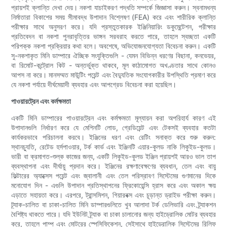
প্রায়শই ক্লান্তি দেখা দেয়। নকশা যাচাইকরণ পদ্ধতি সম্পর্কে জিজ্ঞাসা করুন। স্বনামধন্য
নির্মাতারা বিকাশের সময় সীমাবদ্ধ উপাদান বিশ্লেষণ (FEA) করে এবং শারীরিক ক্লান্তি
পরীক্ষার সাথে অনুসরণ করে। যদি প্রস্তুতকারক ইঞ্জিনিয়ারিং ডকুমেন্টেশন, পরীক্ষার
প্রতিবেদন বা নকশা পুনরাবৃত্তির ভাঙ্গন সরবরাহ করতে পারে, তাহলে স্বচ্ছতা একটি
পরিপক্ক নকশা প্রক্রিয়ার কথা বলে। অবশেষে, অভিযোজনযোগ্যতা বিবেচনা করুন। একটি
সু-নকশাকৃত মিনি ডাম্পারে ঐচ্ছিক সংযুক্তিগুলি - যেমন বিভিন্ন ধরণের বিছানা, কনভেয়র,
বা রিমোট-কন্ট্রোল কিট - অন্তর্ভুক্ত থাকবে, মূল কাঠামোগত অখণ্ডতার সাথে কোনও
আপস না করে। মানসম্মত মাউন্টিং পয়েন্ট এবং বৈদ্যুতিক সংযোগকারীর উপস্থিতি প্রমাণ করে
যে নকশা পর্যায়ে দীর্ঘমেয়াদী ব্যবহার এবং আপগ্রেড বিবেচনা করা হয়েছিল।
পাওয়ারট্রেন এবং কর্মক্ষমতা
একটি মিনি ডাম্পারের পাওয়ারট্রেন এবং কর্মক্ষমতা মূল্যায়ন করা অপরিহার্য কারণ এই
উপাদানগুলি নির্ধারণ করে যে মেশিনটি লোড, গ্রেডিয়েন্ট এবং টেকসই ব্যবহার কতটা
কার্যকরভাবে পরিচালনা করবে। ইঞ্জিনের ধরণ এবং রেটিং সনাক্ত করে শুরু করুন:
স্থানচ্যুতি, রেটেড হর্সপাওয়ার, টর্ক কার্ভ এবং ইঞ্জিনটি এয়ার-কুলড নাকি লিকুইড-কুলড।
ভারী বা ক্রমাগত-শুল্ক কাজের জন্য, একটি লিকুইড-কুলড ইঞ্জিন প্রায়শই আরও ভাল তাপ
ব্যবস্থাপনা এবং দীর্ঘায়ু প্রদান করে। ইঞ্জিনের রক্ষণাবেক্ষণের ব্যবধান, তেল এবং বায়ু
ফিল্টারের অ্যাক্সেস পয়েন্ট এবং জ্বালানী এবং তেল পরিস্রাবণ সিস্টেমের গুণমানের দিকে
মনোযোগ দিন - এগুলি উপাদান প্রতিস্থাপনের ফ্রিকোয়েন্সি হ্রাস করে এবং অকাল ক্ষয়
এড়াতে সহায়তা করে। এরপরে, ট্রান্সমিশন, গিয়ারবক্স এবং চূড়ান্ত ড্রাইভ পরীক্ষা করুন।
ট্র্যাক-চালিত বা চাকা-চালিত মিনি ডাম্পারগুলিতে খুব আলাদা টর্ক ডেলিভারি এবং ট্র্যাকশন
বৈশিষ্ট্য থাকতে পারে। যদি ইউনিট ট্র্যাক বা চাকা চালানোর জন্য হাইড্রোলিক মোটর ব্যবহার
করে, তাহলে পাম্প এবং মোটরের স্পেসিফিকেশন, সেইসাথে হাইড্রোলিক সিস্টেমের রিলিফ