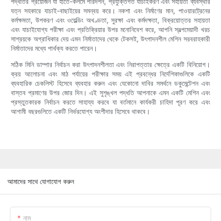
পদ্ধতির প্রয়োজন যা হাতে-কলমে পরিদর্শন, প্রযুক্তিগত যাচাইকরণ এবং সহায়তা ব্যবস্থার
যত্ন সহকারে যাচাই-বাছাইয়ের সমন্বয় করে। নকশা এবং নির্মাণের মান, পাওয়ারট্রেনের
কর্মক্ষমতা, উপকরণ এবং ওয়েল্ডিং অখণ্ডতা, সুরক্ষা এবং কর্মদক্ষতা, বিক্রয়োত্তর সহায়তা
এবং যাচাইযোগ্য পরীক্ষা এবং প্রতিক্রিয়ার উপর মনোনিবেশ করে, আপনি স্বল্পমেয়াদী খরচ
সাশ্রয়কে অগ্রাধিকার দেয় এমন নির্মাতাদের থেকে টেকসই, উৎপাদনশীল মেশিন সরবরাহকারী
নির্মাতাদের মধ্যে পার্থক্য করতে পারেন।
সঠিক মিনি ডাম্পার নির্বাচন করা উৎপাদনশীলতা এবং নিরাপত্তার ক্ষেত্রে একটি বিনিয়োগ।
ক্রয় আলোচনা এবং মাঠ পর্যায়ের পরীক্ষার সময় এই প্রবন্ধের নির্দেশিকাগুলিকে একটি
ব্যবহারিক চেকলিস্ট হিসেবে ব্যবহার করুন এবং যেকোনো দাবির সমর্থনে ডকুমেন্টেশন এবং
বাস্তব প্রমাণের উপর জোর দিন। এই সুশৃঙ্খল পদ্ধতি আপনাকে এমন একটি মেশিন এবং
প্রস্তুতকারক নির্বাচন করতে সাহায্য করবে যা বর্তমানে কার্যকরী চাহিদা পূরণ করে এবং
আগামী বছরগুলিতে একটি নির্ভরযোগ্য অংশীদার হিসেবে থাকবে।
আমাদের সাথে যোগাযোগ করুন
নাম