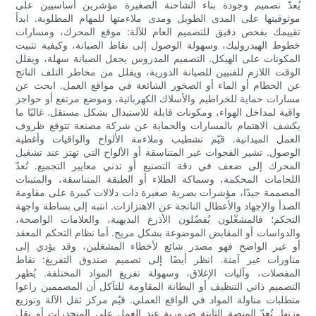
يُعدّ تصميم وجودة بناء الشاحنة الصغيرة مؤشرين أساسيين على
موثوقيتها على المدى الطويل ومدى ملاءمتها للمهام المطلوبة. ابدأ
تقييمك بفحص دقيق للتصميم العام للآلة: موقع المحرك، ومسارات
خطوط الهيدروليك، وسهولة الوصول إلى نقاط الصيانة، وكيفية تثبيت
المكونات على الهيكل. التصميم المدروس يجعل الصيانة سهلة، ويقلل
الوقت اللازم للفنيين للصيانة الدورية، ويقلل من مخاطر التلف الناتج
عن الحطام أو الماء أو الصخور الشائعة في مواقع العمل. ابحث عن
مسارات حماية للخراطيم والأسلاك الكهربائية، وموضع مرتفع أو حواجز
واقية لمداخل الهواء، ومكونات قابلة للاستبدال بشكل مستقل. غالبًا ما
يكشف الاهتمام بالمسارات والحماية عن شركة مصنعة تتوقع ظروف
العمل الميدانية. قيّم تشطيب وملاءمة الألواح والواقيات وأغطية
الوصول. تشير الفجوات غير المتناسقة أو الألواح التي تهتز عند تشغيل
المحرك إلى ضعف في دقة التصنيع أو تدني معايير التجميع. تُعدّ
اللحامات المحكمة، وسماكة الطلاء أو الطبقة المتناسقة، والمثبتات
المصممة جيدًا، مؤشرات بصرية صغيرة ذات دلالات كبيرة على مقاومة
الصدأ والإجهاد والأعطال الناتجة عن الاهتزازات. انتبه إلى بساطة واجهة
التحكم؛ فالمشغّلون يُفضّلون الأذرع البديهية، والعلامات الواضحة،
والدواسات أو المقابض الموضوعة بشكل مريح. أما نظام التحكم المعقد
أو غير الواضح فهو مصدر شائع لأخطاء المشغلين، وقد يؤدي إلى
مناورات غير آمنة. انظر أيضًا إلى تصميم صندوق التفريغ: نقاط
المفصلات، وآليات الإغلاق، وسهولة تفريغ المواد المختلفة. يُظهر
التصميم ذاتي التنظيف أو البطانة المقاومة للتآكل أن المصممين راعوا
متطلبات مناولة المواد في الواقع العملي. قيّم مركز ثقل الآلة وتوزيع
وزنها. تُعدّ المنصة الثابتة ضرورية عند العمل على المنحدرات أو نقل