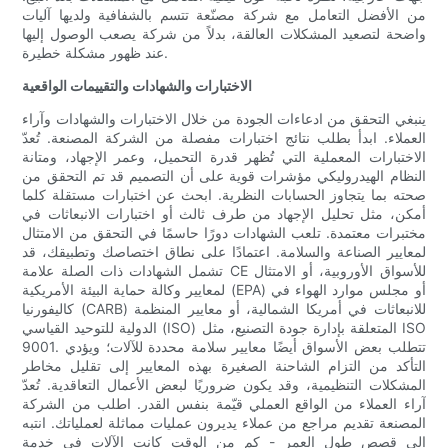
من الأفضل التعامل مع شركة مصنّعة تتسم بالشفافية ولديها آليات
واضحة لتصعيد المشكلات العالقة، بدلاً من شركة يصعب الوصول إليها
عند ظهور مشكلة خطيرة.
الاختبارات والشهادات والتقييمات الواقعية
ينبغي التحقق من ادعاءات الجودة من خلال الاختبارات والشهادات وآراء
العملاء. ابدأ بطلب نتائج اختبارات مفصلة من الشركة المصنعة. تُعدّ
الاختبارات المعملية التي تُظهر قدرة التحميل، وعمر الإجهاد، ومتانة
النظام الهيدروليكي مؤشرات قوية على أن التصميم قد تم التحقق من
صحته بما يتجاوز الحسابات النظرية. ابحث عن اختبارات مستقلة كلما
أمكن، مثل تحليل الإجهاد من طرف ثالث أو اختبارات الانبعاثات في
مختبرات معتمدة. تلعب الشهادات دورًا حاسمًا في التحقق من الامتثال
لمعايير الصناعة والسلامة. اعتمادًا على نطاق اختصاصك وتطبيقك، قد
تشمل الشهادات ذات الصلة علامة CE للأسواق الأوروبية، أو الامتثال
لمعايير وكالة حماية البيئة الأمريكية (EPA) أو مجلس موارد الهواء في
كاليفورنيا (CARB) للانبعاثات في أمريكا الشمالية، أو معايير المنظمة
الدولية للتوحيد القياسي (ISO) المتعلقة بإدارة جودة التصنيع، مثل ISO
9001. تتطلب بعض الأسواق أيضًا معايير سلامة محددة للآلات؛ ويؤدي
التأكد من التزام الشاحنة الصغيرة بهذه المعايير إلى تقليل مخاطر
المشكلات التنظيمية، وقد يكون ضروريًا لبعض الأعمال التعاقدية. تُعدّ
آراء العملاء من الواقع العملي قيّمة بنفس القدر. اطلب من الشركة
المصنعة تقديم مراجع من عملاء يديرون عمليات مماثلة لعملياتك. انتبه
إلى قصص طول العمر - كم من الوقت كانت الآلات في خدمة