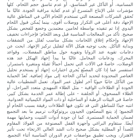
المسامية، أو التآكل غير المتناسق، أو عدم تناسق حجم اللحام، كلها
مؤشرات على الإنتاج المتسرع أو عدم كفاية مراقبة الجودة. غالبًا ما
تُحقق الشركات المصنعة التي تستخدم اللحام الآلي في المناطق عالية
الإجهاد دقة أعلى في التكرار ووصلات أقوى، بينما يُمكن قبول اللحام
اليدوي إذا تم تنفيذه بواسطة لحامين معتمدين وخضع للفحص بشكل
صحيح. تأكد من المعالجات المناسبة قبل وبعد اللحام؛ فإجراءات تخفيف
الإجهاد وإحكام إغلاق اللحامات بشكل مناسب تُقلل من التشققات
وبداية التآكل. يجب توجيه هيكل الآلة لتقليل تركيز الإجهاد. ابحث عن
دعامات تقوية عند الزوايا وتقوية حول مناطق المفصلات، وقواعد
المحرك، ودعامات المحامل. غالبًا ما يبدأ إجهاد الهيكل عند هذه
الوصلات، خاصةً في الآلات التي تحمل أحمالًا ثقيلة ومتغيرة باستمرار.
استفسر عما إذا كان المصنّع يُجري اختبارات إجهاد أو يستخدم تحليل
العناصر المحدودة لتحديد أماكن الحاجة إلى مواد إضافية. تُعدّ الحماية
من التآكل جانبًا حيويًا آخر لطول عمر المواد. تعمل التشطيبات عالية
الجودة أو الطلاءات الواقية - مثل الطلاء التمهيدي متعدد المراحل، أو
الطلاء المسحوق، أو الجلفنة - على إطالة عمر الخدمة بشكل كبير،
خاصةً في البيئات الرطبة أو الساحلية أو ذات المواد الكيميائية العدوانية.
انتبه جيدًا للمناطق التي قد تكون فيها الطلاءات رقيقة بسبب اللحام أو
التجميع؛ إذ يتبع المصنّعون الجيدون بروتوكولات ترميم ما بعد التجميع
لضمان الحماية المستمرة. كما أن جودة أدوات التثبيت وحمايتها مهمة
أيضًا. ستقاوم البراغي وأجهزة القفل المصنوعة من الفولاذ المقاوم
للصدأ أو المطلية بشكل صحيح ذات الشد العالي الارتخاء تحت تأثير
الاهتزاز، ويجب تطبيق مواصفات عزم الدوران المناسبة أثناء التجميع.