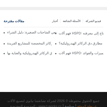
مقالات مقترحة
فيديو الشركة
الأسئلة الشائعة
أخبار
 الذي يجب البحث عنه عند اختيار مصنعي الشاحنات الصغيرة: دليل الشراء
لات HSPD: ما تحتاج إلى معرفته
ام مطارق دق الركائز الهيدروليكية؟
كيفية تطبيق حلول دق الركائز المخصصة للمشاريع الفريدة
فهم آلات HSPD: الميزات والفوائد
كيفية صيانة مطرقة دق الركائز الهيدروليكية والعناية بها
جميع الحقوق محفوظة © 2026 لشركة تشانغشا تيانوي لتصنيع الآلات
خريطة الموقع
|
سياسة
|
الهندسية المحدودة - www.t-works.cc