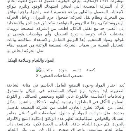
مؤشرات الأداء الإضافية. مع أن الأولوية القصوى قد تكون للقوة الخام،
إلا أن الشركة المصنعة التي تُحسّن استهلاك الوقود وتلتزم بلوائح
الانبعاثات المعمول بها تُظهر براعة هندسية فائقة. وأخيرًا، راجع التوافق
بين المحرك ونظام نقل الحركة: فمحول عزم الدوران، وناقل الحركة
الهيدروستاتيكي، وعلبة التروس المتوافقة ستُحسّن قوة الجر والاستجابة
إلى أقصى حد مع تقليل التآكل. اطلب من الشركة المصنعة تزويدك
بمنحنيات الأداء، وتوصيات دورة التشغيل، وأي مواصفات مُوصى بها
للوقود ومواد التشحيم. يُعدّ التوثيق الشامل والاستعداد لمناقشة بيانات
التشغيل الفعلية من سمات الشركة المصنعة الواثقة من تصميم نظام
نقل الحركة الخاص بها.
المواد واللحام وسلامة الهيكل
يُعد اختيار المواد وجودة التصنيع العامل الحاسم في متانة الشاحنة
الصغيرة. ابدأ بتحديد نوع الفولاذ المستخدم في الهيكل والصندوق
والدعامات الأساسية. فالفولاذ عالي القوة ومنخفض السبائك، أو الفولاذ
المقاوم للتآكل في المناطق الرئيسية، يُقاوم الاحتكاك والتشوه بشكل
أفضل من الفولاذ الطري العادي. اطلب من الشركة المصنعة تفاصيل
محددة، مثل شهادات المواد أو جداول المواصفات التي تُفصّل معايير
السبائك والخواص الميكانيكية. تُظهر هذه الوثائق إمكانية التتبع والالتزام
بالجودة. قيّم جودة اللحام بدقة. اللحامات الجيدة تكون متجانسة، ذات
أنماط لحام متناسقة، واختراق صحيح، وأقل قدر من تناثر اللحام.