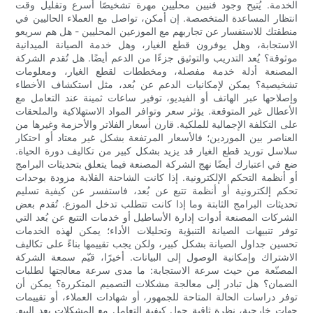
الخدمة. يُتيح وجود فنيين محليين مهرة تشخيصًا أسرع وتقليل وقت
انتظار المساعدة المتخصصة. إن أمكن، تواصل مع العملاء الحاليين في
منطقتك للاستفسار عن تجاربهم مع الموزعين المحليين - هل هم سريعو
الاستجابة، وهل يوفرون قطع الغيار، وهل خدمة الصيانة الميدانية
موثوقة؟ يُعد التدريب والتوثيق جزءًا من الدعم أيضًا. هل تُقدم الشركة
المصنعة أدلة خدمة مفصلة، ​​ومخططات لقطع الغيار، ومعلومات
تشخيصية؟ يمكن لإمكانيات الدعم عن بُعد، مثل استكشاف الأخطاء
وإصلاحها عبر الهاتف أو الفيديو، توفير ساعات ثمينة عند التعامل مع
الأعطال غير المتوقعة. يؤثر سعر وتوافر المواد الاستهلاكية والملحقات
على التكلفة الإجمالية للملكية. قارن أسعار الفلاتر والأحزمة وغيرها من
العناصر بين الموردين؛ فالأسعار المرتفعة بشكل غير معتاد أو احتكار
سلاسل توريد قطع الغيار قد يزيد بشكل كبير من تكاليف دورة الحياة.
ضع في اعتبارك أيضًا نهج الشركة المصنعة فيما يتعلق بتحديثات البرامج
أو أنظمة التحكم الإلكترونية. إذا كانت الشاحنة القلابة مزودة بوحدات
تحكم إلكترونية أو أنظمة تتبع عن بُعد، فاستفسر عن كيفية تسليم
تحديثات البرامج الثابتة وما إذا كانت تتطلب تدخل الموزع. تُقدم بعض
الشركات المصنعة أدوات إدارة الأساطيل أو خدمات التتبع عن بُعد التي
توفر تنبيهات الصيانة التنبؤية وتحليلات الأداء؛ يمكن لهذه الخدمات
تحسين جداول الصيانة بشكل كبير، ولكن يجب تقييمها بناءً على تكاليف
الاشتراك وإمكانية الوصول إلى البيانات. أخيرًا، قيّم سمعة الشركة
المصنّعة من حيث سرعة الاستجابة: ما مدى سرعة معالجتها لطلبات
الضمان؟ هل تبادر إلى معالجة مشكلات التصميم المتكررة؟ يمكن أن
توفر دراسات الحالة المتاحة للجمهور، أو شهادات العملاء، أو تقييمات
جهات خارجية، نظرة ثاقبة حول كيفية التعامل مع المشكلات بعد البيع.