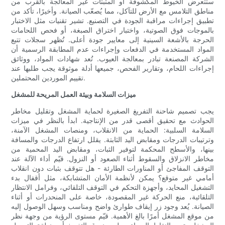
ستتعرض الخيوط المكشوفة أو المثبتات غير المعالجة بالقرب من
مناطق التلامس مع الأرض للتآكل، مما يُصعّب الصيانة. وأخيرًا، تأكد من
تطبيق إجراءات مراقبة الجودة في التصنيع. تشير تقنيات مثل الاختبار
بالموجات فوق الصوتية، واختبار اختراق الصبغة، أو فحص اللحامات
الحرجة بالأشعة السينية إلى معايير جودة أعلى. تُظهر سجلات تتبع
المواد المستخدمة في الدفعات وإجراءات عدم المطابقة الرسمية أن
الشركة المصنعة تبادر بمعالجة العيوب. تُعد شهادات المواد، ووثائق
إجراءات اللحام، وتقارير الفحص، جميعها أدلة موثوقة يجب طلبها عند
تقييم الموردين المحتملين.
ميزات السلامة وبيئة العمل المريحة للمشغل
يجب تصميم شاحنة التفريغ الصغيرة لحماية المشغل وتقليل مخاطر
الحوادث مع تحقيق أقصى قدر من الإنتاجية. ابدأ بالنظر في ميزات
السلامة السلبية: الحماية من الانقلاب، ومنصات المشغل الآمنة،
وترتيبات الدرجات ومقابض اليد الثابتة. يقلل ارتفاع الدرجات والمسافة
بينها، والأسطح المحكمة لتوفير الثبات، ومقابض اليد المحمية من
مخاطر الانزلاق والسقوط أثناء الصعود أو النزول. قيّم أداء الآلة عند
التوقف المفاجئ أو المناورات الطارئة - هل تتوقف بثبات دون انقلاب
أمامي غير متوقع؟ يمكن لأنظمة الأمان المتشابكة، مثل أقفال بدء
التشغيل المحايد، وأجهزة التحكم في التوقف التلقائي، وفرامل الانتظار
التلقائية، منع الحركة غير المقصودة، خاصة على المنحدرات أو أثناء
الصيانة. يُعد وجود زر إيقاف طوارئ واضح ومناسب وسهل الوصول إليه
من موقع المشغل أمرًا بالغ الأهمية. قيّم مستوى الرؤية من وجهة نظر