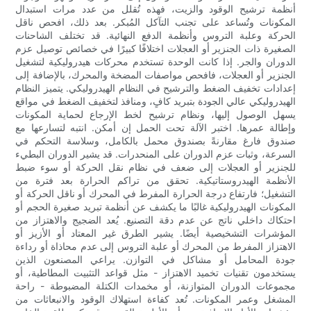
أنظمة ترشيح الوقود والزيت، فهذه تُقلل من عدد مرات استبدال
المكونات وتُساعد على تجنب التآكل المُبكر. بعد ذلك، افحص ناقل
الحركة وعلبة التروس وأنظمة الدفع النهائية. قد تختلف الشاحنات
الصغيرة ذات الجنزير أو العجلات اختلافًا كبيرًا في خصائص توصيل عزم
الدوران والجر. إذا كانت الوحدة تستخدم محركات هيدروليكية لتشغيل
الجنزير أو العجلات، فافحص مواصفات المضخة والمحرك، بالإضافة إلى
إعدادات تخفيف الضغط والترشيح في النظام الهيدروليكي. يتميز النظام
الهيدروليكي عالي الجودة بتبريد كافٍ، ومنافذ لتخفيف الضغط في مواقع
يسهل الوصول إليها، ونظام ترشيح لخط الإرجاع لحماية المكونات
وإطالة عمرها. اختبر الآلة تحت الحمل إن أمكن. انتبه لتسارعها مع
صندوق فارغ مقارنةً بصندوق محمل بالكامل، وسلاسة التحكم في
السرعة، وثبات عزم الدوران على المنحدرات. قد يشير الدوران البطيء
للجنزير أو العجلات إلى ضعف في نظام نقل الحركة أو سوء ضبط
الأنظمة الهيدروستاتيكية. تحقق من تراكم الحرارة بعد فترة من
التشغيل؛ فارتفاع درجة الحرارة المفرط في المحرك أو ناقل الحركة أو
المكونات الهيدروليكية غالبًا ما يكشف عن أنظمة تبريد صغيرة الحجم أو
احتكاك داخلي ناتج عن عدم دقة التصنيع. يُعد الضجيج والاهتزاز من
المؤشرات التشخيصية أيضًا. يشير الطرق غير المعتاد أو الأزيز أو
الاهتزاز المفرط من المحرك أو علبة التروس إلى عدم محاذاة أو رداءة
جودة المحامل أو مشاكل في التوازن. يراعي المصنعون الذين
يستخدمون تقنيات تخميد الاهتزاز - مثل قواعد التثبيت المطاطية، أو
مجموعات الدوران المتوازنة، أو مخمدات الكتلة المضبوطة - راحة
المشغل وعمر المكونات. تُعد كفاءة استهلاك الوقود والانبعاثات من