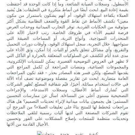
الأسطول، وسجلات الصيانة الشائعة، وما إذا كانت الوحدة قد احتفظت
بقيمة إعادة البيع. ابحث أيضًا عن أنماط متكررة في التعليقات: هل يُشيد
العملاء بكفاءة استهلاك الوقود، أم أنهم يشكون باستمرار من مكون
معين؟ تكشف الأنماط عن نقاط القوة والضعف النظامية بشكل أكثر
موثوقية من الحكايات الفردية. توفر التجارب الميدانية ووحدات العرض
فرصة لتقييم الأداء في ظروفك الخاصة. رتب لاختبار الآلة على
المنحدرات النموذجية، وأنواع التربة، أو المساحات الضيقة التي
ستواجهها. خلال التجربة، سجل استهلاك الوقود، وأوقات دورات التحميل
والتفريغ، وأي مشاكل تتعلق بالجر أو الثبات. إذا أمكن، وثق الأداء على
مدى عدة أيام للكشف عن السلوكيات المتعلقة بالحرارة أو التآكل التي
لا تظهر في العروض التوضيحية القصيرة. يمكن للمنتديات الإلكترونية،
والمجموعات الصناعية، ومنصات المراجعة أن تُكمل المراجع التي
يقدمها المصنّع، ولكن فسر هذه المصادر بحذر - فقد تكون المراجعات
العامة متضاربة. ابحث عن تقارير مفصلة وموضوعية تصف أداء الآلة
في حالات استخدام مماثلة. أخيرًا، قيّم شفافية المصنّع. تُظهر الشركات
التي تُشارك أنماط الأعطال، وسجلات الاستدعاء، والإجراءات
التصحيحية مستوى أعلى من المساءلة. اسأل عن ممارسات التحسين
المستمر: هل يجمعون بيانات ميدانية لإثراء تحديثات التصميم؟ هل هناك
مراجعات مُخطط لها للمنتج بناءً على تعليقات العملاء؟ من المرجح أن
تقوم الشركات المصنعة التي لديها آليات رسمية لتلقي الملاحظات
وتحديثات منتظمة للمنتجات بإصلاح المشكلات على الفور وتحسين
الأجيال القادمة من آلاتها.