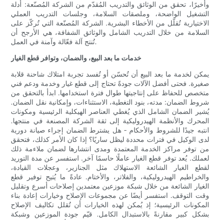
وأخيرًا، تحقق من الوثائق والتدريب المُقدّم من الشركة المُصنّعة: أدلة
التشغيل الواضحة، وملصقات السلامة، وجلسات التدريب العملي
الاختيارية تُقلّل من الأخطاء البشرية. الشركة المُصنّعة التي تُركّز على
السلامة من خلال التدريب الشامل والوثائق الشفافة، هي الأرجح أن
تُنتج آلة فعّالة وآمنة في العمل.
خدمات ما بعد البيع، والضمان، وتوافر قطع الغيار
يمكن لخدمة ما بعد البيع أن تُحسّن أو تُفسد تجربة امتلاك شاحنة قلابة
صغيرة. فحتى أفضل الآلات جودةً تحتاج إلى قطع غيار وخدمة ودعم فني
متخصص للحفاظ على إنتاجيتها طوال فترة استخدامها. ابدأ بالتحقق من
شروط الضمان: مدته، بنود التغطية، الاستثناءات، وإمكانية نقل الضمان.
يُشير الضمان الشامل الذي يُغطي العناصر الهيكلية الرئيسية ومكونات
المحرك والأنظمة الهيدروليكية إلى ثقة الشركة المصنعة في منتجها.
انتبه جيدًا للشروط والأحكام - هل يشترط الضمان إجراء صيانة دورية
لدى الوكيل في فترات محددة ليظل ساريًا؟ إذا كان الأمر كذلك، فتحقق
من توفر مراكز الخدمة المعتمدة ومدى انتشارها لضمان ملاءمة ذلك
لعملك. يُعد توفر قطع الغيار عاملًا حاسمًا آخر. استفسر عن مدة التوريد
لقطع الغيار الشائعة الاستهلاك مثل الجنازير، وعجلات القيادة،
والخراطيم الهيدروليكية، والفلاتر، والأختام. عادةً ما يُتيح توفير قطع
الغيار الشائعة من خلال شبكة موزعين معتمدين إصلاحات أسرع وتقليل
وقت التوقف. استفسر أيضًا عن مجموعات الإصلاح وخيارات إعادة بناء
المكونات الرئيسية؛ إذ يُمكن لهذه الخيارات أن تُقلل تكاليف الإصلاح
بشكل كبير مقارنةً بالاستبدال الكامل. قيّم جودة الموزعين وشبكة