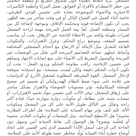
المشغل. تزيد النقاط العمياء حول صندوق التفريغ أو منطقة التحميل
من خطر الاصطدام بالأفراد أو العوائق. تعمل المرايا وأنظمة الكاميرات
الاختيارية والأضواء الموضوعة بعناية على تحسين الوعي الظرفي،
خاصة أثناء العمل في الصباح الباكر أو في وقت متأخر من بعد الظهر.
يجب أن تكون الإضاءة قوية ومحكمة الإغلاق، وموجهة لإضاءة كل من
المسار ومنطقة العمل. تُعدّ بيئة العمل المريحة مهمة لراحة المشغل
لفترات طويلة وللحد من الأخطاء الناتجة عن الإرهاق. يجب أن يتناسب
تصميم المقعد، وموضع ذراع التحكم، وعزل الاهتزازات، والمكونات
القابلة للتعديل مثل الإمالة أو الارتفاع مع أحجام المشغلين المختلفة
وأنماط عملهم. تساعد التصاميم المريحة التي تقلل من الوضعيات غير
المريحة والوصول المفرط إلى الأشياء على منع إصابات الإجهاد وتساهم
في تحسين الإنتاجية. راقب مقاومة التحكم وردود الفعل - يجب أن
تكون أدوات التحكم دقيقة ولكن ليست متشنجة، مع استجابة متوقعة
لإدخال المشغل. القوة المفرطة المطلوبة لتشغيل الأذرع أو الدواسات
هي علامة على سوء ضبط النظام الهيدروليكي أو تصميم غير صحيح
للوصلة الميكانيكية. تؤثر مستويات الضوضاء والاهتزاز بشكل مباشر
على إرهاق المشغل. توفر الآلات التي تتضمن مواد تخميد الاهتزازات، أو
منصات مثبتة على مطاط، أو مكونات دوارة متوازنة جيدًا، قيادة أكثر
راحة وتقلل من التآكل طويل الأمد على كل من المشغل ومكونات
الآلة. قيّم كيف تؤثر مهام الصيانة على السلامة: هل أطراف البطارية
محمية؟ هل الأسطح الساخنة، مثل المشعات أو مكونات العادم، محمية
أو مُعلّمة بوضوح؟ هل الوصول إلى نقاط الصيانة آمن وسهل دون
الحاجة إلى الزحف أسفل الآلة؟ التصميم الذي يُجبر الفنيين على اتخاذ
أوضاع خطرة أثناء الصيانة يُولّد مخاطر خفية طويلة الأمد على السلامة.