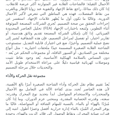
الأحمال الثقيلة؛ فالشاحنات القلابة غير المتوازنة أكثر عرضة للانقلاب.
إذا كان ذلك متاحًا، راجع نقاط الإجهاد والتقوية عند زوايا الإطار وبالقرب
من نقاط المفصلات. فهذه هي المناطق التي تتعرض لأكبر الأحمال
الدورية، وغالبًا ما تكون أول ما يُظهر علامات الإجهاد. استفسر عن
إجراءات التحقق من صحة التصميم. تُجري الشركات المصنعة الموثوقة
تحليل العناصر المحدودة (FEA) أثناء التطوير، وتُتبعه باختبارات الإجهاد
الفيزيائي. إذا كان بإمكان الشركة المصنعة تقديم وثائق هندسية، أو
تقارير اختبار، أو تفصيل لمراحل التصميم، فإن هذه الشفافية تُشير إلى
نضج عملية التصميم. وأخيرًا، ضع في اعتبارك قابلية التعديل. ستستوعب
الشاحنة القلابة الصغيرة المصممة جيدًا ملحقات اختيارية - مثل أنواع
مختلفة من الصناديق، أو السيور الناقلة، أو مجموعات التحكم عن بُعد -
دون المساس بالسلامة الهيكلية الأساسية. يُعد وجود نقاط تثبيت
وموصلات كهربائية قياسية دليلًا على مراعاة الاستخدام طويل الأمد
والتحديثات خلال مرحلة التصميم.
مجموعة نقل الحركة والأداء
يُعدّ تقييم نظام نقل الحركة وأداء الشاحنة الصغيرة أمرًا بالغ الأهمية،
لأن هذه العناصر تُحدد مدى كفاءة الآلة في التعامل مع الأحمال
والمنحدرات والاستخدام المتواصل. ابدأ بتحديد نوع المحرك وقدرته:
سعته، وقدرته الحصانية المقدرة، ومنحنى عزم الدوران، وما إذا كان
مُبرّدًا بالهواء أو بالماء. بالنسبة للمهام الشاقة أو المتواصلة، غالبًا ما
يوفر المحرك المُبرّد بالماء إدارة حرارية أفضل وعمرًا أطول. انتبه إلى
فترات صيانة المحرك، ونقاط الوصول إلى فلاتر الزيت والهواء، وجودة