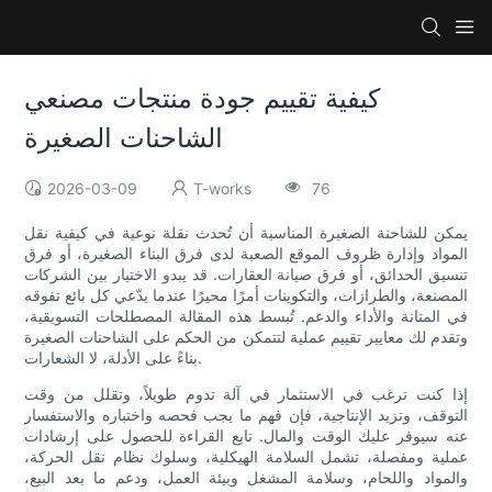
كيفية تقييم جودة منتجات مصنعي
الشاحنات الصغيرة
2026-03-09
T-works
76
يمكن للشاحنة الصغيرة المناسبة أن تُحدث نقلة نوعية في كيفية نقل
المواد وإدارة ظروف الموقع الصعبة لدى فرق البناء الصغيرة، أو فرق
تنسيق الحدائق، أو فرق صيانة العقارات. قد يبدو الاختيار بين الشركات
المصنعة، والطرازات، والتكوينات أمرًا محيرًا عندما يدّعي كل بائع تفوقه
في المتانة والأداء والدعم. تُبسط هذه المقالة المصطلحات التسويقية،
وتقدم لك معايير تقييم عملية لتتمكن من الحكم على الشاحنات الصغيرة
بناءً على الأدلة، لا الشعارات.
إذا كنت ترغب في الاستثمار في آلة تدوم طويلاً، وتقلل من وقت
التوقف، وتزيد الإنتاجية، فإن فهم ما يجب فحصه واختباره والاستفسار
عنه سيوفر عليك الوقت والمال. تابع القراءة للحصول على إرشادات
عملية ومفصلة، ​​تشمل السلامة الهيكلية، وسلوك نظام نقل الحركة،
والمواد واللحام، وسلامة المشغل وبيئة العمل، ودعم ما بعد البيع،