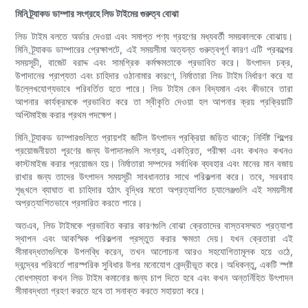
মিনি ট্র্যাকড ডাম্পার সংগ্রহে লিড টাইমের গুরুত্ব বোঝা
লিড টাইম বলতে অর্ডার দেওয়া এবং সমাপ্ত পণ্য গ্রহণের মধ্যবর্তী সময়কালকে বোঝায়।
মিনি ট্র্যাকড ডাম্পারের প্রেক্ষাপটে, এই সময়সীমা অত্যন্ত গুরুত্বপূর্ণ কারণ এটি প্রকল্পের
সময়সূচী, বাজেট বরাদ্দ এবং সামগ্রিক কর্মক্ষমতাকে প্রভাবিত করে। উৎপাদন চক্র,
উপাদানের প্রাপ্যতা এবং চাহিদার ওঠানামার কারণে, নির্মাতারা লিড টাইম নির্ধারণ করে যা
উল্লেখযোগ্যভাবে পরিবর্তিত হতে পারে। লিড টাইম কেন বিদ্যমান এবং কীভাবে তারা
আপনার কার্যক্রমকে প্রভাবিত করে তা স্বীকৃতি দেওয়া হল আপনার ক্রয় প্রক্রিয়াটি
অপ্টিমাইজ করার প্রথম পদক্ষেপ।
মিনি ট্র্যাকড ডাম্পারগুলিতে প্রায়শই জটিল উৎপাদন প্রক্রিয়া জড়িত থাকে; নির্দিষ্ট শিল্পের
প্রয়োজনীয়তা পূরণের জন্য উপাদানগুলি সংগ্রহ, একত্রিত, পরীক্ষা এবং কখনও কখনও
কাস্টমাইজ করার প্রয়োজন হয়। নির্মাতারা সম্পদের সর্বাধিক ব্যবহার এবং মানের মান বজায়
রাখার জন্য তাদের উৎপাদন সময়সূচী সাবধানতার সাথে পরিকল্পনা করে। তবে, সরবরাহ
শৃঙ্খলে ব্যাঘাত বা চাহিদার হঠাৎ বৃদ্ধির মতো অপ্রত্যাশিত চ্যালেঞ্জগুলি এই সময়সীমা
অপ্রত্যাশিতভাবে প্রসারিত করতে পারে।
অতএব, লিড টাইমকে প্রভাবিত করার কারণগুলি বোঝা ক্রেতাদের বাস্তবসম্মত প্রত্যাশা
স্থাপন এবং আকস্মিক পরিকল্পনা প্রস্তুত করার ক্ষমতা দেয়। যখন ক্রেতারা এই
সীমাবদ্ধতাগুলিকে উপলব্ধি করেন, তখন আলোচনা আরও সহযোগিতামূলক হয়ে ওঠে,
দ্বন্দ্বের পরিবর্তে পারস্পরিক সুবিধার উপর মনোযোগ কেন্দ্রীভূত করে। অধিকন্তু, একটি স্পষ্ট
বোধগম্যতা কখন লিড টাইম কমানোর জন্য চাপ দিতে হবে এবং কখন অন্তর্নিহিত উৎপাদন
সীমাবদ্ধতা গ্রহণ করতে হবে তা সনাক্ত করতে সহায়তা করে।