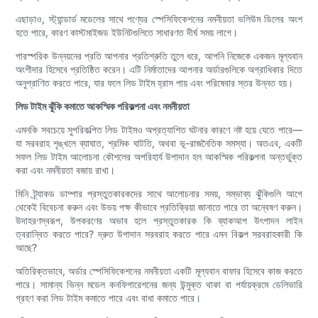
এছাড়াও, স্ট্যান্ডার্ড মডেলের সাথে পণ্যের স্পেসিফিকেশনের নমনীয়তা ভলিউম ডিলের অংশ
হতে পারে, কারণ কাস্টমাইজড ইউনিটগুলিতে সাধারণত দীর্ঘ সময় লাগে।
পারস্পরিক উন্নয়নের প্রতি আপনার প্রতিশ্রুতি তুলে ধরে, আপনি নিজেকে একজন মূল্যবান
অংশীদার হিসেবে প্রতিষ্ঠিত করেন। এটি নির্মাতাদের আপনার অর্ডারগুলিকে অগ্রাধিকার দিতে
অনুপ্রাণিত করতে পারে, যার ফলে লিড টাইম হ্রাস পায় এবং পরিষেবার স্তর উন্নত হয়।
লিড টাইম ঝুঁকি কমাতে আকস্মিক পরিকল্পনা এবং নমনীয়তা
এমনকি সবচেয়ে সুপরিকল্পিত লিড টাইমও অপ্রত্যাশিত ঘটনার কারণে নষ্ট হয়ে যেতে পারে—
যা সরবরাহ শৃঙ্খলে ব্যাঘাত, শ্রমিক ঘাটতি, অথবা ভূ-রাজনৈতিক সমস্যা। অতএব, একটি
সফল লিড টাইম আলোচনা কৌশলের অপরিহার্য উপাদান হল আকস্মিক পরিকল্পনা অন্তর্ভুক্ত
করা এবং নমনীয়তা বজায় রাখা।
মিনি ট্র্যাকড ডাম্পার প্রস্তুতকারকদের সাথে আলোচনার সময়, সম্ভাব্য ঝুঁকিগুলি আগে
থেকেই বিবেচনা করুন এবং উভয় পক্ষ কীভাবে প্রতিক্রিয়া জানাতে পারে তা অন্বেষণ করুন।
উদাহরণস্বরূপ, উপকরণের অভাব হলে প্রস্তুতকারক কি ব্যাকআপ উৎপাদন লাইন
ত্বরান্বিত করতে পারে? দ্রুত উপাদান সরবরাহ করতে পারে এমন বিকল্প সরবরাহকারী কি
আছে?
অতিরিক্তভাবে, অর্ডার স্পেসিফিকেশনের নমনীয়তা একটি মূল্যবান বাফার হিসেবে কাজ করতে
পারে। সামান্য ভিন্ন মডেল কনফিগারেশনের জন্য উন্মুক্ত থাকা বা পর্যায়ক্রমে ডেলিভারি
গ্রহণ করা লিড টাইম কমাতে পারে এবং বাধা কমাতে পারে।