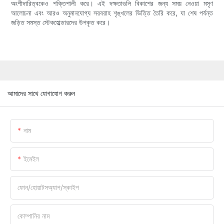
অংশীদারিত্বকেও শক্তিশালী করে। এই দক্ষতাগুলি বিকাশের জন্য সময় নেওয়া মসৃণ
আলোচনা এবং আরও অনুমানযোগ্য সরবরাহ শৃঙ্খলের ভিত্তি তৈরি করে, যা শেষ পর্যন্ত
জড়িত সমস্ত স্টেকহোল্ডারদের উপকৃত করে।
আমাদের সাথে যোগাযোগ করুন
নাম
ইমেইল
ফোন/হোয়াটসঅ্যাপ/স্কাইপ
কোম্পানির নাম