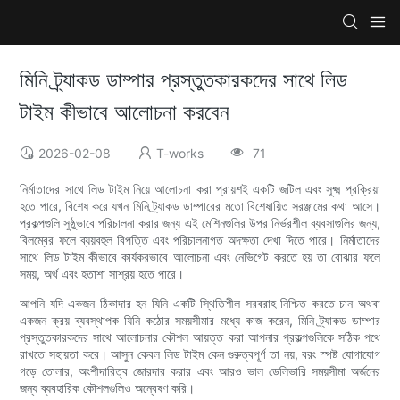
মিনি ট্র্যাকড ডাম্পার প্রস্তুতকারকদের সাথে লিড
টাইম কীভাবে আলোচনা করবেন
2026-02-08
T-works
71
নির্মাতাদের সাথে লিড টাইম নিয়ে আলোচনা করা প্রায়শই একটি জটিল এবং সূক্ষ্ম প্রক্রিয়া
হতে পারে, বিশেষ করে যখন মিনি ট্র্যাকড ডাম্পারের মতো বিশেষায়িত সরঞ্জামের কথা আসে।
প্রকল্পগুলি সুষ্ঠুভাবে পরিচালনা করার জন্য এই মেশিনগুলির উপর নির্ভরশীল ব্যবসাগুলির জন্য,
বিলম্বের ফলে ব্যয়বহুল বিপত্তি এবং পরিচালনাগত অদক্ষতা দেখা দিতে পারে। নির্মাতাদের
সাথে লিড টাইম কীভাবে কার্যকরভাবে আলোচনা এবং নেভিগেট করতে হয় তা বোঝার ফলে
সময়, অর্থ এবং হতাশা সাশ্রয় হতে পারে।
আপনি যদি একজন ঠিকাদার হন যিনি একটি স্থিতিশীল সরবরাহ নিশ্চিত করতে চান অথবা
একজন ক্রয় ব্যবস্থাপক যিনি কঠোর সময়সীমার মধ্যে কাজ করেন, মিনি ট্র্যাকড ডাম্পার
প্রস্তুতকারকদের সাথে আলোচনার কৌশল আয়ত্ত করা আপনার প্রকল্পগুলিকে সঠিক পথে
রাখতে সহায়তা করে। আসুন কেবল লিড টাইম কেন গুরুত্বপূর্ণ তা নয়, বরং স্পষ্ট যোগাযোগ
গড়ে তোলার, অংশীদারিত্ব জোরদার করার এবং আরও ভাল ডেলিভারি সময়সীমা অর্জনের
জন্য ব্যবহারিক কৌশলগুলিও অন্বেষণ করি।