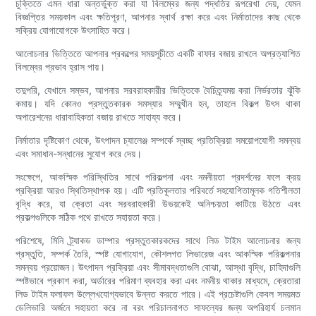
চুক্তিতে এমন ধারা অন্তর্ভুক্ত করা যা বিলম্বের জন্য পদ্ধতির রূপরেখা দেয়, যেমন
বিজ্ঞপ্তির সময়কাল এবং ক্ষতিপূরণ, আপনার স্বার্থ রক্ষা করে এবং নির্মাতাদের কাছ থেকে
সক্রিয় যোগাযোগকে উৎসাহিত করে।
আলোচনার ভিত্তিতে আপনার প্রকল্পের সময়সূচীতে একটি বাফার বজায় রাখলে অপ্রত্যাশিত
বিলম্বের প্রভাব হ্রাস পায়।
তদুপরি, যেখানে সম্ভব, আপনার সরবরাহকারীর ভিত্তিকে বৈচিত্র্যময় করা নির্ভরতার ঝুঁকি
কমায়। যদি কোনও প্রস্তুতকারক সমস্যার সম্মুখীন হন, তাহলে বিকল্প উৎস থাকা
অপারেশনের ধারাবাহিকতা বজায় রাখতে সাহায্য করে।
নির্মাতার দৃষ্টিকোণ থেকে, উৎপাদন চ্যালেঞ্জ সম্পর্কে স্বচ্ছ প্রতিক্রিয়া সময়োপযোগী সমন্বয়
এবং সমাধান-সন্ধানের সুযোগ করে দেয়।
সংক্ষেপে, আকস্মিক পরিস্থিতির সাথে পরিকল্পনা এবং নমনীয়তা প্রদর্শনের ফলে ক্রয়
প্রক্রিয়া আরও স্থিতিস্থাপক হয়। এটি প্রতিকূলতার পরিবর্তে সহযোগিতামূলক গতিশীলতা
বৃদ্ধি করে, যা ক্রেতা এবং সরবরাহকারী উভয়কেই অনিশ্চয়তা কাটিয়ে উঠতে এবং
প্রকল্পগুলিকে সঠিক পথে রাখতে সহায়তা করে।
পরিশেষে, মিনি ট্র্যাকড ডাম্পার প্রস্তুতকারকদের সাথে লিড টাইম আলোচনার জন্য
প্রস্তুতি, সম্পর্ক তৈরি, স্পষ্ট যোগাযোগ, কৌশলগত লিভারেজ এবং আকস্মিক পরিকল্পনার
সমন্বয় প্রয়োজন। উৎপাদন প্রক্রিয়া এবং সীমাবদ্ধতাগুলি বোঝা, আস্থা বৃদ্ধি, চাহিদাগুলি
স্পষ্টভাবে প্রকাশ করা, অর্ডারের পরিমাণ ব্যবহার করা এবং নমনীয় থাকার মাধ্যমে, ক্রেতারা
লিড টাইম ফলাফল উল্লেখযোগ্যভাবে উন্নত করতে পারে। এই প্রচেষ্টাগুলি কেবল সময়মত
ডেলিভারি অর্জনে সহায়তা করে না বরং পরিচালনাগত সাফল্যের জন্য অপরিহার্য চলমান