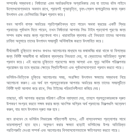
সম্পর্কের সম্ভাবনা। নির্মাতারা এমন অর্ডারগুলিকে অগ্রাধিকার দেয় যা তাদের বটম লাইনে
উল্লেখযোগ্যভাবে অবদান রাখে, প্রায়শই পুনরাবৃত্তি, বৃহৎ-স্কেল ক্লায়েন্টদের জন্য দ্রুত
উৎপাদন এবং ডেলিভারির বিকল্প প্রদান করে।
যখন আপনি বাল্ক অর্ডারের প্রতিশ্রুতিবদ্ধ হতে পারেন অথবা ক্রয়ের একটি স্থির
প্রবাহের পূর্বাভাস দিতে পারেন, তখন নির্মাতারা আপনার লিড টাইম প্রত্যাশা পূরণের জন্য
সম্পদ বরাদ্দ করার জন্য প্রণোদনা পান। ধারাবাহিক ব্যবসার এই নিশ্চয়তা তাদের আপনার
চাহিদা অনুসারে তাদের উৎপাদন সময়সূচী অপ্টিমাইজ করতে উৎসাহিত করে।
দীর্ঘমেয়াদী চুক্তিতে কখনও কখনও আলোচনার মাধ্যমে দর কষাকষির ধারা থাকে যা বিলম্বের
জন্য নির্দিষ্ট সময়সীমা বা জরিমানা ব্যবস্থার নিশ্চয়তা দেয়, যা ক্রেতাদের অতিরিক্ত সুরক্ষা
প্রদান করে। এই ধরনের চুক্তিতে প্রবেশের জন্য আস্থা এবং সুদৃঢ় আর্থিক পরিকল্পনার
প্রয়োজন হয় তবে ক্রয়ের ক্ষেত্রে স্থিতিশীলতা এবং পূর্বাভাসযোগ্যতা প্রদান করতে পারে।
ভলিউম-ভিত্তিক চুক্তির আলোচনার সময়, সংরক্ষিত উৎপাদন ক্ষমতার সম্ভাবনা নিয়ে
আলোচনা করুন। এর অর্থ হল প্রস্তুতকারক আপনার অর্ডারের জন্য তাদের সময়সূচীতে
নির্দিষ্ট স্লট আলাদা করে রাখে, লিড টাইমের পরিবর্তনশীলতা কমিয়ে দেয়।
তাছাড়া, যদি আপনার ক্রয়ের পরিমাণ এটিকে ন্যায্যতা দেয়, তাহলে প্রস্তুতকারককে দ্রুত
উপকরণ সংগ্রহ করতে সক্ষম করার জন্য আংশিক অগ্রিম অর্থ প্রদানের বিকল্পগুলি অন্বেষণ
করুন, যার ফলে উৎপাদন দ্রুত শুরু হবে।
মনে রাখবেন যে ভলিউম লিভারেজ শক্তিশালী হলেও, এটি বাস্তবসম্মত প্রত্যাশার সাথে
ভারসাম্যপূর্ণ হতে হবে। অনুসরণ করার ক্ষমতা ছাড়াই ভলিউমের উপর অতিরিক্ত
প্রতিশ্রুতি দেওয়া সম্পর্ক এবং আলোচনার বিশ্বাসযোগ্যতাকে ক্ষতিগ্রস্ত করতে পারে।