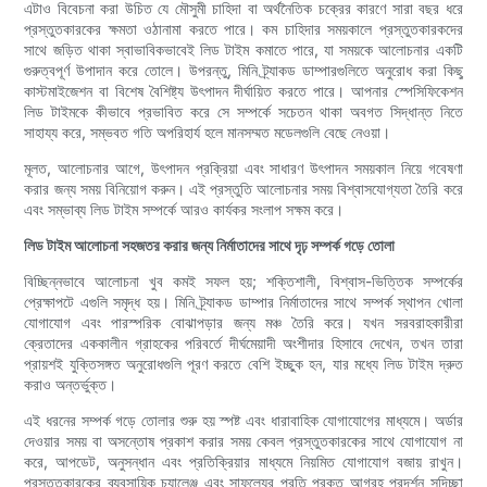
এটাও বিবেচনা করা উচিত যে মৌসুমী চাহিদা বা অর্থনৈতিক চক্রের কারণে সারা বছর ধরে
প্রস্তুতকারকের ক্ষমতা ওঠানামা করতে পারে। কম চাহিদার সময়কালে প্রস্তুতকারকদের
সাথে জড়িত থাকা স্বাভাবিকভাবেই লিড টাইম কমাতে পারে, যা সময়কে আলোচনার একটি
গুরুত্বপূর্ণ উপাদান করে তোলে। উপরন্তু, মিনি ট্র্যাকড ডাম্পারগুলিতে অনুরোধ করা কিছু
কাস্টমাইজেশন বা বিশেষ বৈশিষ্ট্য উৎপাদন দীর্ঘায়িত করতে পারে। আপনার স্পেসিফিকেশন
লিড টাইমকে কীভাবে প্রভাবিত করে সে সম্পর্কে সচেতন থাকা অবগত সিদ্ধান্ত নিতে
সাহায্য করে, সম্ভবত গতি অপরিহার্য হলে মানসম্মত মডেলগুলি বেছে নেওয়া।
মূলত, আলোচনার আগে, উৎপাদন প্রক্রিয়া এবং সাধারণ উৎপাদন সময়কাল নিয়ে গবেষণা
করার জন্য সময় বিনিয়োগ করুন। এই প্রস্তুতি আলোচনার সময় বিশ্বাসযোগ্যতা তৈরি করে
এবং সম্ভাব্য লিড টাইম সম্পর্কে আরও কার্যকর সংলাপ সক্ষম করে।
লিড টাইম আলোচনা সহজতর করার জন্য নির্মাতাদের সাথে দৃঢ় সম্পর্ক গড়ে তোলা
বিচ্ছিন্নভাবে আলোচনা খুব কমই সফল হয়; শক্তিশালী, বিশ্বাস-ভিত্তিক সম্পর্কের
প্রেক্ষাপটে এগুলি সমৃদ্ধ হয়। মিনি ট্র্যাকড ডাম্পার নির্মাতাদের সাথে সম্পর্ক স্থাপন খোলা
যোগাযোগ এবং পারস্পরিক বোঝাপড়ার জন্য মঞ্চ তৈরি করে। যখন সরবরাহকারীরা
ক্রেতাদের এককালীন গ্রাহকের পরিবর্তে দীর্ঘমেয়াদী অংশীদার হিসাবে দেখেন, তখন তারা
প্রায়শই যুক্তিসঙ্গত অনুরোধগুলি পূরণ করতে বেশি ইচ্ছুক হন, যার মধ্যে লিড টাইম দ্রুত
করাও অন্তর্ভুক্ত।
এই ধরনের সম্পর্ক গড়ে তোলার শুরু হয় স্পষ্ট এবং ধারাবাহিক যোগাযোগের মাধ্যমে। অর্ডার
দেওয়ার সময় বা অসন্তোষ প্রকাশ করার সময় কেবল প্রস্তুতকারকের সাথে যোগাযোগ না
করে, আপডেট, অনুসন্ধান এবং প্রতিক্রিয়ার মাধ্যমে নিয়মিত যোগাযোগ বজায় রাখুন।
প্রস্তুতকারকের ব্যবসায়িক চ্যালেঞ্জ এবং সাফল্যের প্রতি প্রকৃত আগ্রহ প্রদর্শন সদিচ্ছা