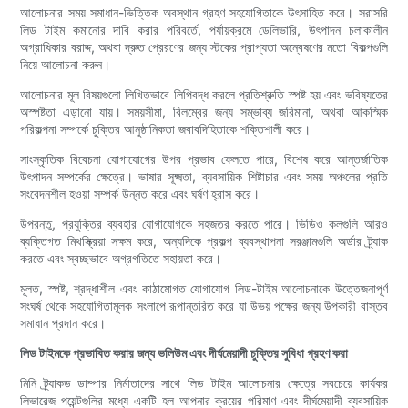
আলোচনার সময় সমাধান-ভিত্তিক অবস্থান গ্রহণ সহযোগিতাকে উৎসাহিত করে। সরাসরি
লিড টাইম কমানোর দাবি করার পরিবর্তে, পর্যায়ক্রমে ডেলিভারি, উৎপাদন চলাকালীন
অগ্রাধিকার বরাদ্দ, অথবা দ্রুত প্রেরণের জন্য স্টকের প্রাপ্যতা অন্বেষণের মতো বিকল্পগুলি
নিয়ে আলোচনা করুন।
আলোচনার মূল বিষয়গুলো লিখিতভাবে লিপিবদ্ধ করলে প্রতিশ্রুতি স্পষ্ট হয় এবং ভবিষ্যতের
অস্পষ্টতা এড়ানো যায়। সময়সীমা, বিলম্বের জন্য সম্ভাব্য জরিমানা, অথবা আকস্মিক
পরিকল্পনা সম্পর্কে চুক্তির আনুষ্ঠানিকতা জবাবদিহিতাকে শক্তিশালী করে।
সাংস্কৃতিক বিবেচনা যোগাযোগের উপর প্রভাব ফেলতে পারে, বিশেষ করে আন্তর্জাতিক
উৎপাদন সম্পর্কের ক্ষেত্রে। ভাষার সূক্ষ্মতা, ব্যবসায়িক শিষ্টাচার এবং সময় অঞ্চলের প্রতি
সংবেদনশীল হওয়া সম্পর্ক উন্নত করে এবং ঘর্ষণ হ্রাস করে।
উপরন্তু, প্রযুক্তির ব্যবহার যোগাযোগকে সহজতর করতে পারে। ভিডিও কলগুলি আরও
ব্যক্তিগত মিথস্ক্রিয়া সক্ষম করে, অন্যদিকে প্রকল্প ব্যবস্থাপনা সরঞ্জামগুলি অর্ডার ট্র্যাক
করতে এবং স্বচ্ছভাবে অগ্রগতিতে সহায়তা করে।
মূলত, স্পষ্ট, শ্রদ্ধাশীল এবং কাঠামোগত যোগাযোগ লিড-টাইম আলোচনাকে উত্তেজনাপূর্ণ
সংঘর্ষ থেকে সহযোগিতামূলক সংলাপে রূপান্তরিত করে যা উভয় পক্ষের জন্য উপকারী বাস্তব
সমাধান প্রদান করে।
লিড টাইমকে প্রভাবিত করার জন্য ভলিউম এবং দীর্ঘমেয়াদী চুক্তির সুবিধা গ্রহণ করা
মিনি ট্র্যাকড ডাম্পার নির্মাতাদের সাথে লিড টাইম আলোচনার ক্ষেত্রে সবচেয়ে কার্যকর
লিভারেজ পয়েন্টগুলির মধ্যে একটি হল আপনার ক্রয়ের পরিমাণ এবং দীর্ঘমেয়াদী ব্যবসায়িক