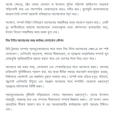
অনেক ক্ষেত্রে, শিল্প মেলায় যোগদান বা উৎপাদন সুবিধা পরিদর্শন ব্যক্তিগত বন্ধনকে
শক্তিশালী করে এবং পারস্পরিক বোঝাপড়াকে আরও গভীর করে। মুখোমুখি কথোপকথনের
মাধ্যমে তৈরি সম্পর্ক প্রায়শই ভবিষ্যতের আলোচনাকে মসৃণ করে।
সংক্ষেপে, সম্পর্ক-নির্মাণে বিনিয়োগ আলোচনার সময়সীমার মধ্যে লভ্যাংশ প্রদান করে। একটি
দৃঢ় অংশীদারিত্ব কাঠামো আলোচনাকে লেনদেনমূলক থেকে কৌশলগতে রূপান্তরিত করে,
উন্নত বিতরণ সময়সীমার জন্য দরজা খুলে দেয়।
লিড টাইম আলোচনার সময় কার্যকর যোগাযোগ কৌশল
মিনি ট্র্যাকড ডাম্পার প্রস্তুতকারকদের সাথে সফল লিড টাইম আলোচনার মেরুদণ্ড হল স্পষ্ট
যোগাযোগ। ডেলিভারি প্রত্যাশা, ক্ষমতার সীমাবদ্ধতা, বা প্রকল্পের অগ্রাধিকার সম্পর্কে ভুল
বোঝাবুঝি প্রক্রিয়াটিকে ব্যাহত করতে পারে এবং হতাশার দিকে নিয়ে যেতে পারে।
আলোচনা শুরু করার সময়, খোলামেলা এবং পেশাদারিত্বের সাথে আলোচনা করুন। আপনার
চাহিদাগুলি সুনির্দিষ্টভাবে প্রকাশ করা, যার মধ্যে সীমিত সময়ের কারণগুলি অন্তর্ভুক্ত রয়েছে,
নির্মাতাকে প্রেক্ষাপট এবং জরুরিতা বুঝতে সাহায্য করে। অস্পষ্ট ভাষা এড়িয়ে চলুন; পরিবর্তে,
পছন্দসই ডেলিভারি উইন্ডো এবং সরঞ্জাম আগমনের সাথে সম্পর্কিত যেকোনো গুরুত্বপূর্ণ
প্রকল্পের মাইলফলক নির্দিষ্ট করুন।
প্রস্তুতকারকের দৃষ্টিভঙ্গি সক্রিয়ভাবে শোনাও সমানভাবে গুরুত্বপূর্ণ। তাদের উৎপাদন
সময়সূচী, সম্ভাব্য বাধা এবং সম্পদের সীমাবদ্ধতা সম্পর্কে জিজ্ঞাসা করুন। এই সংলাপ কেবল
ব্যবহারিক সীমানা প্রকাশ করে না বরং সরবরাহকারীর কার্যক্রমের প্রতি শ্রদ্ধার ইঙ্গিতও
দেয়।