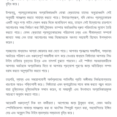
বৃদ্ধি করে।
উপরন্তু, প্রস্তুতকারকের অগ্রাধিকারগুলি বোঝা ক্রেতাদের তাদের অনুরোধগুলি সেই
অনুযায়ী সামঞ্জস্য করতে সাহায্য করতে পারে। উদাহরণস্বরূপ, যদি কোনও প্রস্তুতকারক
একটি নতুন পণ্য লাইন স্কেল করার দিকে মনোনিবেশ করে, তাহলে সেই উদ্যোগের চারপাশে
আলোচনার সময় নির্ধারণ করা মিনি ট্র্যাকড ডাম্পার অর্ডারগুলির দ্রুত পরিবর্তনের সুযোগ তৈরি
করতে পারে। যেসব ক্রেতারা প্রস্তুতকারকের পরিচালনা চক্র এবং সীমাবদ্ধতা সম্পর্কে
জানতে সময় নেন তারা আলোচনার সময় নিজেদেরকে অবগত সহযোগী হিসেবে উপস্থাপন
করেন।
স্বচ্ছতার মাধ্যমেও আস্থা জোরদার করা যেতে পারে। আপনার প্রকল্পের সময়সীমা, সম্ভাব্য
অর্ডারের পরিমাণ এবং গুরুত্বপূর্ণ সময়সীমা ভাগ করে নেওয়ার মাধ্যমে নির্মাতারা আপনার লিড
টাইম চাহিদার বৃহত্তর চিত্র এবং তাৎপর্য বুঝতে পারবেন। এই স্পষ্টতা সরবরাহকারীকে
আপনার অর্ডারকে অগ্রাধিকার দিতে বা আপনার প্রত্যাশা পূরণের জন্য অতিরিক্ত সম্পদ
বরাদ্দ করতে অনুপ্রাণিত করতে পারে।
তদুপরি, ন্যায্য এবং সময়োপযোগী অর্থপ্রদানের শর্তাবলীর প্রতি অঙ্গীকার নির্ভরযোগ্যতার
ধারণাকে আরও শক্তিশালী করে। নির্মাতারা এমন ক্লায়েন্টদের সাথে কাজ করতে পছন্দ করেন
যারা চুক্তিবদ্ধ চুক্তিগুলিকে সম্মান করেন, যা সময়সূচী এবং উৎপাদনে অগ্রাধিকারমূলক
আচরণে অনুবাদ করতে পারে।
আরেকটি গুরুত্বপূর্ণ দিক হল নমনীয়তা। আপোষের জন্য উন্মুক্ত থাকা, যেমন অর্ডার
স্পেসিফিকেশন সামান্য সামঞ্জস্য করা বা আংশিক শিপমেন্ট গ্রহণ করা, সহযোগিতার ইঙ্গিত
দেয় এবং অনুকূল লিড টাইম ব্যবস্থার সম্ভাবনা বৃদ্ধি করে।