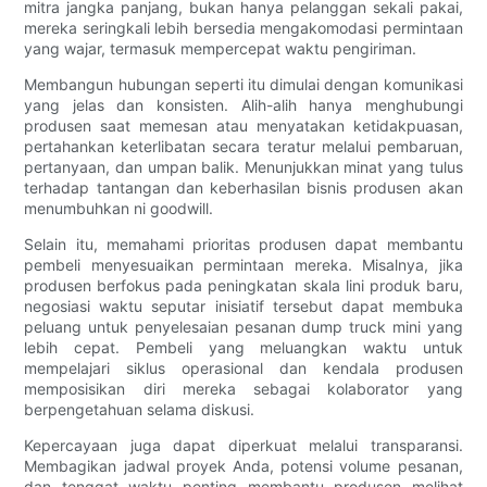
mitra jangka panjang, bukan hanya pelanggan sekali pakai,
mereka seringkali lebih bersedia mengakomodasi permintaan
yang wajar, termasuk mempercepat waktu pengiriman.
Membangun hubungan seperti itu dimulai dengan komunikasi
yang jelas dan konsisten. Alih-alih hanya menghubungi
produsen saat memesan atau menyatakan ketidakpuasan,
pertahankan keterlibatan secara teratur melalui pembaruan,
pertanyaan, dan umpan balik. Menunjukkan minat yang tulus
terhadap tantangan dan keberhasilan bisnis produsen akan
menumbuhkan ni goodwill.
Selain itu, memahami prioritas produsen dapat membantu
pembeli menyesuaikan permintaan mereka. Misalnya, jika
produsen berfokus pada peningkatan skala lini produk baru,
negosiasi waktu seputar inisiatif tersebut dapat membuka
peluang untuk penyelesaian pesanan dump truck mini yang
lebih cepat. Pembeli yang meluangkan waktu untuk
mempelajari siklus operasional dan kendala produsen
memposisikan diri mereka sebagai kolaborator yang
berpengetahuan selama diskusi.
Kepercayaan juga dapat diperkuat melalui transparansi.
Membagikan jadwal proyek Anda, potensi volume pesanan,
dan tenggat waktu penting membantu produsen melihat