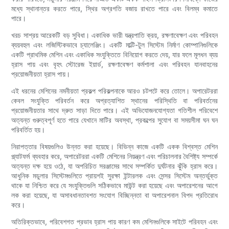
মধ্যে স্থানান্তর করতে পারে, স্থির অগ্রগতি বজায় রাখতে পারে এবং বিলম্ব কমাতে
পারে।
খরচ সাশ্রয় আরেকটি বড় সুবিধা। একাধিক ভারী যন্ত্রপাতি ক্রয়, রক্ষণাবেক্ষণ এবং পরিবহন
ব্যয়বহুল এবং লজিস্টিকভাবে চ্যালেঞ্জিং। একটি মাল্টি-টুল সিস্টেম নির্মাণ কোম্পানিগুলিকে
একটি প্রাথমিক মেশিন এবং একাধিক সংযুক্তিতে বিনিয়োগ করতে দেয়, যার ফলে মূলধন ব্যয়
হ্রাস পায় এবং বৃহৎ স্টোরেজ ইয়ার্ড, রক্ষণাবেক্ষণ কর্মশালা এবং পরিবহন যানবাহনের
প্রয়োজনীয়তা হ্রাস পায়।
এই ধরনের মেশিনের নমনীয়তা প্রকল্প পরিকল্পনাকে আরও চটপটে করে তোলে। অপারেটররা
কেবল সংযুক্তি পরিবর্তন করে অপ্রত্যাশিত স্থানের পরিস্থিতি বা পরিবর্তনের
প্রয়োজনীয়তার সাথে দ্রুত সাড়া দিতে পারে। এই অভিযোজনযোগ্যতা গতিশীল পরিবেশে
অত্যন্ত গুরুত্বপূর্ণ হতে পারে যেখানে মাটির অবস্থা, প্রকল্পের সুযোগ বা সময়সীমা ঘন ঘন
পরিবর্তিত হয়।
নিরাপত্তার বিষয়গুলিও উন্নত করা হয়েছে। বিভিন্ন কাজে একটি একক বিশ্বস্ত মেশিন
প্ল্যাটফর্ম ব্যবহার করে, অপারেটররা একটি মেশিনের নিয়ন্ত্রণ এবং পরিচালনার বৈশিষ্ট্য সম্পর্কে
অত্যন্ত দক্ষ হয়ে ওঠে, যা অপরিচিত সরঞ্জামের সাথে সম্পর্কিত দুর্ঘটনার ঝুঁকি হ্রাস করে।
আধুনিক মডুলার সিস্টেমগুলিতে প্রায়শই সুরক্ষা ইন্টারলক এবং সেন্সর সিস্টেম অন্তর্ভুক্ত
থাকে যা নিশ্চিত করে যে সংযুক্তিগুলি সঠিকভাবে মাউন্ট করা হয়েছে এবং অপারেশনের আগে
লক করা হয়েছে, যা অসাবধানতাবশত সংযোগ বিচ্ছিন্নতা বা অপারেশনাল বিপদ প্রতিরোধ
করে।
অতিরিক্তভাবে, পরিবেশগত প্রভাব হ্রাস পায় কারণ কম মেশিনগুলিকে সাইটে পরিবহন এবং