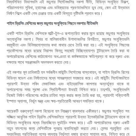
নিম্নলিখিত বিভাগগুলি এই মডুলার সিস্টেমগুলির নকশা নীতি, বিভিন্ন সংযুক্তি বিকল্প,
পরিচালনাগত সুবিধা, চ্যালেঞ্জ এবং ভবিষ্যতের প্রবণতাগুলিতে ডুব দেয়, কেন এই উদ্ভাবন
নির্মাণ শিল্পে একটি গেম চেঞ্জার তার একটি বিস্তৃত দৃষ্টিভঙ্গি প্রদান করে।
পাইল ড্রিলিং মেশিনের জন্য মডুলার সংযুক্তির পিছনে নকশার নীতিগুলি
একটি পাইল ড্রিলিং মেশিনকে মাল্টি-টুল-এ রূপান্তরিত করার মূলে রয়েছে মডুলার সংযুক্তির
অত্যাধুনিক নকশা। স্থির বা মালিকানাধীন উপাদানগুলির বিপরীতে, মডুলার সংযুক্তিগুলি
বহুমুখীতা এবং বিনিময়যোগ্যতার কথা মাথায় রেখে তৈরি করা হয়। এই সংযুক্তির পিছনের
প্রকৌশলের মধ্যে রয়েছে নিরাপদ কিন্তু সহজেই বিচ্ছিন্নযোগ্য ইন্টারফেস তৈরি করা যা
অপারেটরদের মেশিনের কাঠামোগত অখণ্ডতা বা কর্মক্ষমতাকে ক্ষতিগ্রস্ত না করে দ্রুত এবং
দক্ষতার সাথে সরঞ্জামগুলি অদলবদল করতে দেয়।
এই নকশার মূল চাবিকাঠি হল সর্বজনীন মাউন্টিং সিস্টেমের বাস্তবায়ন, যা পাইল ড্রিলিং রিগের
বিভিন্ন মডেল এবং নির্মাতাদের মধ্যে সামঞ্জস্যতা সহজতর করে। এই মাউন্টিং সিস্টেমগুলিতে
প্রায়শই উন্নত লকিং মেকানিজম এবং হাইড্রোলিক কাপলার অন্তর্ভুক্ত থাকে যা
অপারেশনের সময় সুরক্ষা এবং স্থিতিশীলতা উভয়ই নিশ্চিত করে। তদুপরি, সংযুক্তিগুলি
নিজেই নির্মাণ পরিবেশের কঠোর চাহিদা সহ্য করার জন্য তৈরি করা হয়, প্রায়শই শক্তিশালী
ইস্পাত অ্যালয়, নির্ভুল যন্ত্র এবং ক্ষয়-প্রতিরোধী আবরণ সমন্বিত থাকে।
আরেকটি গুরুত্বপূর্ণ নকশা বিবেচনা হল নিয়ন্ত্রণ ব্যবস্থার একীকরণ। মডুলার সংযুক্তি সহ
সজ্জিত আধুনিক পাইল ড্রিলিং মেশিনগুলিতে প্রায়শই উন্নত ইলেকট্রনিক ইন্টারফেস থাকে যা
বিভিন্ন সংযুক্তির মধ্যে নিরবচ্ছিন্ন স্যুইচিং সক্ষম করে। এটি অপারেটরদের দ্রুত একটি
নতুন ফাংশনের জন্য মেশিনটিকে পুনরায় ক্যালিব্রেট করতে দেয়। সেন্সর প্রযুক্তি এবং
স্বয়ংক্রিয় প্রতিক্রিয়া লুপের ব্যবহার নির্ভুলতা বজায় রাখতে সাহায্য করে, নিশ্চিত করে যে