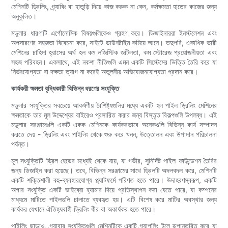
মেশিনটি ড্রিলিং, গ্র্যাবিং বা হাতুড়ি দিয়ে কাজ করুক না কেন, কর্মক্ষমতা হাতের কাজের জন্য
অনুকূলিত।
মডুলার ধারণাটি এর্গোনোমিক বিষয়গুলিকেও গ্রহণ করে। ডিজাইনাররা ইনস্টলেশন এবং
অপসারণের সহজতা বিবেচনা করে, সাইটে ডাউনটাইম কমিয়ে আনে। তদুপরি, একাধিক ভারী
মেশিনের চাহিদা হ্রাসের অর্থ হল কম লজিস্টিক জটিলতা, কম স্টোরেজ প্রয়োজনীয়তা এবং
সহজ পরিবহন। একসাথে, এই নকশা নীতিগুলি এমন একটি সিস্টেমের ভিত্তি তৈরি করে যা
নির্ভরযোগ্যতা বা দক্ষতা ত্যাগ না করেই অতুলনীয় অভিযোজনযোগ্যতা প্রদান করে।
কার্যকরী ক্ষমতা বৃদ্ধিকারী বিভিন্ন ধরণের সংযুক্তি
মডুলার সংযুক্তির সবচেয়ে আকর্ষণীয় বৈশিষ্ট্যগুলির মধ্যে একটি হল পাইল ড্রিলিং মেশিনের
ক্ষমতাকে তার মূল উদ্দেশ্যের বাইরেও প্রসারিত করার জন্য বিস্তৃত বিকল্পগুলি উপলব্ধ। এই
মডুলার সরঞ্জামগুলি একটি একক মেশিনকে কার্যকরভাবে অনেকগুলি বিভিন্ন কার্য সম্পাদন
করতে দেয় - ড্রিলিং এবং পাইলিং থেকে শুরু করে খনন, উত্তোলন এবং উপাদান পরিচালনা
পর্যন্ত।
মূল সংযুক্তিটি ড্রিল হেডের মধ্যেই থেকে যায়, যা গভীর, সুনির্দিষ্ট পাইল ফাউন্ডেশন তৈরির
জন্য ডিজাইন করা হয়েছে। তবে, বিভিন্ন সরঞ্জামের সাথে ড্রিলটি অদলবদল করে, মেশিনটি
একটি শক্তিশালী বহু-ব্যবহারযোগ্য প্ল্যাটফর্মে পরিণত হতে পারে। উদাহরণস্বরূপ, একটি
অগার সংযুক্তি একটি ভাইব্রো হ্যামার দিয়ে প্রতিস্থাপন করা যেতে পারে, যা কম্পনের
মাধ্যমে মাটিতে পাইলগুলি চালাতে ব্যবহৃত হয়। এটি বিশেষ করে মাটির অবস্থার জন্য
কার্যকর যেখানে ঐতিহ্যবাহী ড্রিলিং ধীর বা অকার্যকর হতে পারে।
পাইলিং ছাড়াও, গ্র্যাবার সংযুক্তিগুলি মেশিনটিকে একটি গ্র্যাপলিং টুলে রূপান্তরিত করে যা