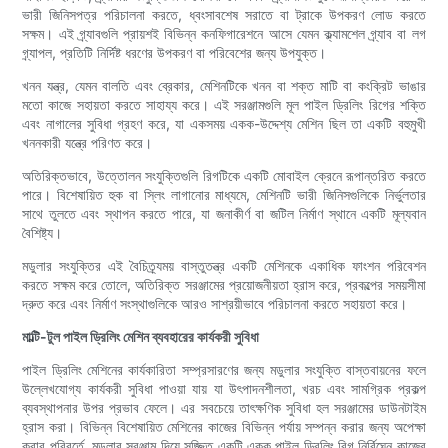
ভারী জিনিসপত্র পরিচালনা করতে, ধ্বংসাবশেষ সরাতে বা ট্রাকে উপকরণ লোড করতে
সক্ষম। এই গ্র্যাবগুলি প্রায়শই বিভিন্ন কনফিগারেশনে আসে যেমন ক্ল্যামশেল গ্র্যাব বা লগ
গ্র্যাপল, প্রতিটি নির্দিষ্ট ধরণের উপকরণ বা পরিবেশের জন্য উপযুক্ত।
খনন যন্ত্র, যেমন বালতি এবং ব্রেকার, মেশিনটিকে খনন বা শক্ত মাটি বা কংক্রিট ভাঙার
মতো কাজে সহায়তা করতে সাহায্য করে। এই সরঞ্জামগুলি মূল পাইল ড্রিলিং রিগের শক্তি
এবং নাগালের সুবিধা গ্রহণ করে, যা একসময় একক-উদ্দেশ্য মেশিন ছিল তা একটি বহুমুখী
খননকারী যন্ত্রে পরিণত করে।
অতিরিক্তভাবে, উত্তোলন সংযুক্তিগুলি রিগটিকে একটি মোবাইল ক্রেনে রূপান্তরিত করতে
পারে। বিশেষায়িত হুক বা স্লিং লাগানোর মাধ্যমে, মেশিনটি ভারী জিনিসগুলিকে নির্ভুলতার
সাথে তুলতে এবং স্থাপন করতে পারে, যা জনাকীর্ণ বা জটিল নির্মাণ স্থানে একটি মূল্যবান
বৈশিষ্ট্য।
মডুলার সংযুক্তির এই বৈচিত্র্যময় বাস্তুতন্ত্র একটি মেশিনকে একাধিক ফাংশন পরিবেশন
করতে সক্ষম করে তোলে, অতিরিক্ত সরঞ্জামের প্রয়োজনীয়তা হ্রাস করে, প্রকল্পের সময়সীমা
দ্রুত করে এবং নির্মাণ সংস্থাগুলিকে আরও সাশ্রয়ীভাবে পরিচালনা করতে সহায়তা করে।
মাল্টি-টুল পাইল ড্রিলিং মেশিন ব্যবহারের কার্যকরী সুবিধা
পাইল ড্রিলিং মেশিনের কার্যকারিতা সম্প্রসারণের জন্য মডুলার সংযুক্তি বাস্তবায়নের ফলে
উল্লেখযোগ্য কার্যকরী সুবিধা পাওয়া যায় যা উৎপাদনশীলতা, খরচ এবং সামগ্রিক প্রকল্প
ব্যবস্থাপনার উপর প্রভাব ফেলে। এর সবচেয়ে তাৎক্ষণিক সুবিধা হল সরঞ্জামের ডাউনটাইম
হ্রাস করা। বিভিন্ন বিশেষায়িত মেশিনের কাজের বিভিন্ন পর্যায় সম্পন্ন করার জন্য অপেক্ষা
করার পরিবর্তে, মডুলার সরঞ্জাম দিয়ে সজ্জিত একটি একক পাইল ড্রিলিং রিগ নির্বিঘ্নে কাজের