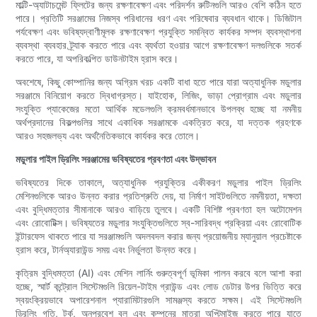
মাল্টি-অ্যাটাচমেন্ট ফ্লিটের জন্য রক্ষণাবেক্ষণ এবং পরিদর্শন রুটিনগুলি আরও বেশি কঠিন হতে
পারে। প্রতিটি সরঞ্জামের নিজস্ব পরিধানের ধরণ এবং পরিষেবার ব্যবধান থাকে। ডিজিটাল
পর্যবেক্ষণ এবং ভবিষ্যদ্বাণীমূলক রক্ষণাবেক্ষণ প্রযুক্তি সমন্বিত কার্যকর সম্পদ ব্যবস্থাপনা
ব্যবস্থা ব্যবহার ট্র্যাক করতে পারে এবং ব্যর্থতা হওয়ার আগে রক্ষণাবেক্ষণ দলগুলিকে সতর্ক
করতে পারে, যা অপরিকল্পিত ডাউনটাইম হ্রাস করে।
অবশেষে, কিছু কোম্পানির জন্য অগ্রিম খরচ একটি বাধা হতে পারে যারা অত্যাধুনিক মডুলার
সরঞ্জামে বিনিয়োগ করতে দ্বিধাগ্রস্ত। যাইহোক, লিজিং, ভাড়া প্রোগ্রাম এবং মডুলার
সংযুক্তি প্যাকেজের মতো আর্থিক মডেলগুলি ক্রমবর্ধমানভাবে উপলব্ধ হচ্ছে যা নমনীয়
অর্থপ্রদানের বিকল্পগুলির সাথে একাধিক সরঞ্জামকে একত্রিত করে, যা দত্তক গ্রহণকে
আরও সহজলভ্য এবং অর্থনৈতিকভাবে কার্যকর করে তোলে।
মডুলার পাইল ড্রিলিং সরঞ্জামের ভবিষ্যতের প্রবণতা এবং উদ্ভাবন
ভবিষ্যতের দিকে তাকালে, অত্যাধুনিক প্রযুক্তির একীকরণ মডুলার পাইল ড্রিলিং
মেশিনগুলিকে আরও উন্নত করার প্রতিশ্রুতি দেয়, যা নির্মাণ সাইটগুলিতে নমনীয়তা, দক্ষতা
এবং বুদ্ধিমত্তার সীমানাকে আরও বাড়িয়ে তুলবে। একটি বিশিষ্ট প্রবণতা হল অটোমেশন
এবং রোবোটিক্স। ভবিষ্যতের মডুলার সংযুক্তিগুলিতে স্ব-সারিবদ্ধ প্রক্রিয়া এবং রোবোটিক
ইন্টারফেস থাকতে পারে যা সরঞ্জামগুলি অদলবদল করার জন্য প্রয়োজনীয় ম্যানুয়াল প্রচেষ্টাকে
হ্রাস করে, টার্নঅ্যারাউন্ড সময় এবং নির্ভুলতা উন্নত করে।
কৃত্রিম বুদ্ধিমত্তা (AI) এবং মেশিন লার্নিং গুরুত্বপূর্ণ ভূমিকা পালন করবে বলে আশা করা
হচ্ছে, স্মার্ট কন্ট্রোল সিস্টেমগুলি রিয়েল-টাইম গ্রাউন্ড এবং লোড ডেটার উপর ভিত্তি করে
স্বয়ংক্রিয়ভাবে অপারেশনাল প্যারামিটারগুলি সামঞ্জস্য করতে সক্ষম। এই সিস্টেমগুলি
ড্রিলিং গতি, টর্ক, অনুপ্রবেশ বল এবং কম্পনের মাত্রা অপ্টিমাইজ করতে পারে যাতে