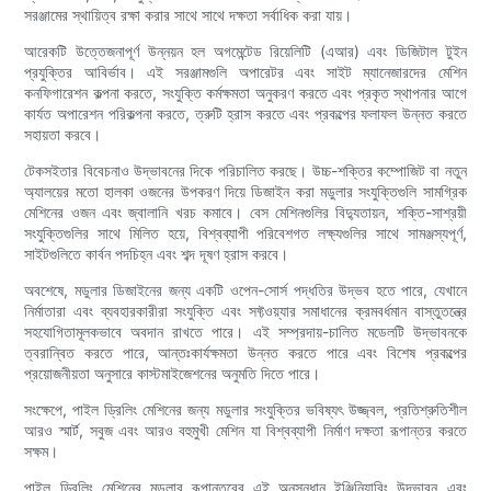
সরঞ্জামের স্থায়িত্ব রক্ষা করার সাথে সাথে দক্ষতা সর্বাধিক করা যায়।
আরেকটি উত্তেজনাপূর্ণ উন্নয়ন হল অগমেন্টেড রিয়েলিটি (এআর) এবং ডিজিটাল টুইন
প্রযুক্তির আবির্ভাব। এই সরঞ্জামগুলি অপারেটর এবং সাইট ম্যানেজারদের মেশিন
কনফিগারেশন কল্পনা করতে, সংযুক্তি কর্মক্ষমতা অনুকরণ করতে এবং প্রকৃত স্থাপনার আগে
কার্যত অপারেশন পরিকল্পনা করতে, ত্রুটি হ্রাস করতে এবং প্রকল্পের ফলাফল উন্নত করতে
সহায়তা করবে।
টেকসইতার বিবেচনাও উদ্ভাবনের দিকে পরিচালিত করছে। উচ্চ-শক্তির কম্পোজিট বা নতুন
অ্যালয়ের মতো হালকা ওজনের উপকরণ দিয়ে ডিজাইন করা মডুলার সংযুক্তিগুলি সামগ্রিক
মেশিনের ওজন এবং জ্বালানি খরচ কমাবে। বেস মেশিনগুলির বিদ্যুতায়ন, শক্তি-সাশ্রয়ী
সংযুক্তিগুলির সাথে মিলিত হয়ে, বিশ্বব্যাপী পরিবেশগত লক্ষ্যগুলির সাথে সামঞ্জস্যপূর্ণ,
সাইটগুলিতে কার্বন পদচিহ্ন এবং শব্দ দূষণ হ্রাস করবে।
অবশেষে, মডুলার ডিজাইনের জন্য একটি ওপেন-সোর্স পদ্ধতির উদ্ভব হতে পারে, যেখানে
নির্মাতারা এবং ব্যবহারকারীরা সংযুক্তি এবং সফ্টওয়্যার সমাধানের ক্রমবর্ধমান বাস্তুতন্ত্রে
সহযোগিতামূলকভাবে অবদান রাখতে পারে। এই সম্প্রদায়-চালিত মডেলটি উদ্ভাবনকে
ত্বরান্বিত করতে পারে, আন্তঃকার্যক্ষমতা উন্নত করতে পারে এবং বিশেষ প্রকল্পের
প্রয়োজনীয়তা অনুসারে কাস্টমাইজেশনের অনুমতি দিতে পারে।
সংক্ষেপে, পাইল ড্রিলিং মেশিনের জন্য মডুলার সংযুক্তির ভবিষ্যৎ উজ্জ্বল, প্রতিশ্রুতিশীল
আরও স্মার্ট, সবুজ এবং আরও বহুমুখী মেশিন যা বিশ্বব্যাপী নির্মাণ দক্ষতা রূপান্তর করতে
সক্ষম।
পাইল ড্রিলিং মেশিনের মডুলার রূপান্তরের এই অনুসন্ধান ইঞ্জিনিয়ারিং উদ্ভাবন এবং