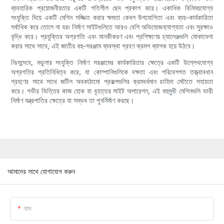
ব্যবহারিক প্রয়োজনীয়তার একটি গতিশীল ছেদ প্রকাশ করে। একাধিক বিনিময়যোগ্য
সংযুক্তি দিয়ে একটি মেশিন সজ্জিত করার ক্ষমতা কেবল উপযোগিতা এবং ব্যয়-কার্যকারিতা
সর্বাধিক করে তোলে না বরং নির্মাণ সাইটগুলিতে আরও বেশি অভিযোজনযোগ্যতা এবং সুরক্ষাও
বৃদ্ধি করে। প্রযুক্তির অগ্রগতি এবং মানকীকরণ এবং প্রশিক্ষণের চ্যালেঞ্জগুলি মোকাবেলা
করার সাথে সাথে, এই জাতীয় বহু-সরঞ্জাম ব্যবস্থা গ্রহণ ক্রমশ ব্যাপক হয়ে উঠবে।
নিঃসন্দেহে, মডুলার সংযুক্তি নির্মাণ সরঞ্জামের কার্যকারিতার ক্ষেত্রে একটি উল্লেখযোগ্য
অগ্রগতির প্রতিনিধিত্ব করে, যা কোম্পানিগুলিকে দক্ষতা এবং পরিবেশগত তত্ত্বাবধান
গ্রহণের সাথে সাথে জটিল অবকাঠামো প্রকল্পগুলির ক্রমবর্ধমান চাহিদা মেটাতে সহায়তা
করে। গভীর ভিত্তির কাজ হোক বা বৃহত্তর সাইট অপারেশন, এই বহুমুখী মেশিনগুলি ভারী
নির্মাণ যন্ত্রপাতির ক্ষেত্রে যা সম্ভব তা পুনর্নির্মাণ করছে।
আমাদের সাথে যোগাযোগ করুন
নাম