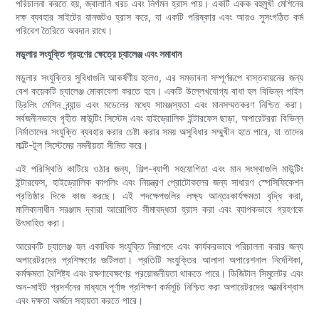
পরিচালনা করতে হয়, জ্বালানি খরচ এবং নির্গমন হ্রাস পায়। একটি একক বহুমুখী মেশিনের
দক্ষ ব্যবহার সাইটের যানজটও হ্রাস করে, যা একটি পরিষ্কার এবং আরও সুসংগঠিত কর্ম
পরিবেশ তৈরিতে অবদান রাখে।
মডুলার সংযুক্তি গ্রহণের ক্ষেত্রে চ্যালেঞ্জ এবং সমাধান
মডুলার সংযুক্তির সুবিধাগুলি আকর্ষণীয় হলেও, এর সম্ভাবনা সম্পূর্ণরূপে বাস্তবায়নের জন্য
বেশ কয়েকটি চ্যালেঞ্জ মোকাবেলা করতে হবে। একটি উল্লেখযোগ্য বাধা হল বিভিন্ন পাইল
ড্রিলিং মেশিন ব্র্যান্ড এবং মডেলের মধ্যে সামঞ্জস্যতা এবং মানসম্মতকরণ নিশ্চিত করা।
সর্বজনীনভাবে গৃহীত মাউন্টিং সিস্টেম এবং হাইড্রোলিক ইন্টারফেস ছাড়া, অপারেটররা বিভিন্ন
নির্মাতাদের সংযুক্তি ব্যবহার করার চেষ্টা করার সময় অসুবিধার সম্মুখীন হতে পারে, যা তাদের
মাল্টি-টুল সিস্টেমের নমনীয়তা সীমিত করে।
এই পরিস্থিতি কাটিয়ে ওঠার জন্য, শিল্প-ব্যাপী সহযোগিতা এবং মান সংস্থাগুলি মাউন্টিং
ইন্টারফেস, হাইড্রোলিক কাপলিং এবং নিয়ন্ত্রণ প্রোটোকলের জন্য সাধারণ স্পেসিফিকেশন
প্রতিষ্ঠার দিকে কাজ করছে। এই পদক্ষেপগুলির লক্ষ্য আন্তঃকার্যক্ষমতা বৃদ্ধি করা,
মালিকানাধীন সরঞ্জাম দ্বারা আরোপিত সীমাবদ্ধতা হ্রাস করা এবং ব্যাপকভাবে গ্রহণকে
উৎসাহিত করা।
আরেকটি চ্যালেঞ্জ হল একাধিক সংযুক্তি নিরাপদে এবং কার্যকরভাবে পরিচালনা করার জন্য
অপারেটরদের প্রশিক্ষণের জটিলতা। প্রতিটি সংযুক্তির আলাদা অপারেশনাল নির্দেশিকা,
কর্মক্ষমতা বৈশিষ্ট্য এবং রক্ষণাবেক্ষণের প্রয়োজনীয়তা থাকতে পারে। ডিজিটাল সিমুলেটর এবং
অন-সাইট প্রদর্শনের মাধ্যমে পূর্ণাঙ্গ প্রশিক্ষণ কর্মসূচি নিশ্চিত করা অপারেটরদের আত্মবিশ্বাস
এবং দক্ষতা অর্জনে সহায়তা করতে পারে।