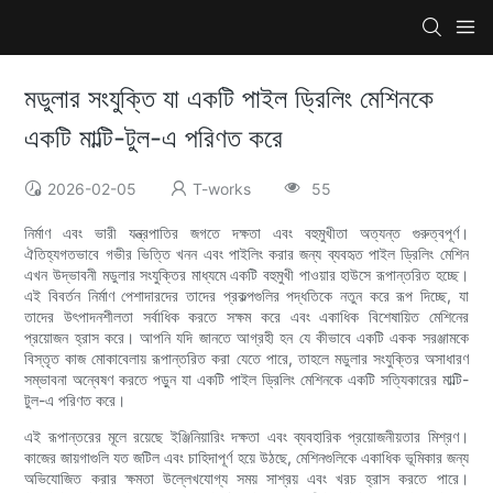
মডুলার সংযুক্তি যা একটি পাইল ড্রিলিং মেশিনকে
একটি মাল্টি-টুল-এ পরিণত করে
2026-02-05
T-works
55
নির্মাণ এবং ভারী যন্ত্রপাতির জগতে দক্ষতা এবং বহুমুখীতা অত্যন্ত গুরুত্বপূর্ণ।
ঐতিহ্যগতভাবে গভীর ভিত্তি খনন এবং পাইলিং করার জন্য ব্যবহৃত পাইল ড্রিলিং মেশিন
এখন উদ্ভাবনী মডুলার সংযুক্তির মাধ্যমে একটি বহুমুখী পাওয়ার হাউসে রূপান্তরিত হচ্ছে।
এই বিবর্তন নির্মাণ পেশাদারদের তাদের প্রকল্পগুলির পদ্ধতিকে নতুন করে রূপ দিচ্ছে, যা
তাদের উৎপাদনশীলতা সর্বাধিক করতে সক্ষম করে এবং একাধিক বিশেষায়িত মেশিনের
প্রয়োজন হ্রাস করে। আপনি যদি জানতে আগ্রহী হন যে কীভাবে একটি একক সরঞ্জামকে
বিস্তৃত কাজ মোকাবেলায় রূপান্তরিত করা যেতে পারে, তাহলে মডুলার সংযুক্তির অসাধারণ
সম্ভাবনা অন্বেষণ করতে পড়ুন যা একটি পাইল ড্রিলিং মেশিনকে একটি সত্যিকারের মাল্টি-
টুল-এ পরিণত করে।
এই রূপান্তরের মূলে রয়েছে ইঞ্জিনিয়ারিং দক্ষতা এবং ব্যবহারিক প্রয়োজনীয়তার মিশ্রণ।
কাজের জায়গাগুলি যত জটিল এবং চাহিদাপূর্ণ হয়ে উঠছে, মেশিনগুলিকে একাধিক ভূমিকার জন্য
অভিযোজিত করার ক্ষমতা উল্লেখযোগ্য সময় সাশ্রয় এবং খরচ হ্রাস করতে পারে।