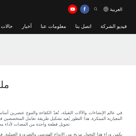
العربية
فيديو الشركة
اتصل بنا
معلومات عنا
أخبار
حالات
ملح
في عالم الإنشاءات والآلات الثقيلة، تُعدّ الكفاءة والتنوع عنصرين أس
المعيارية المبتكرة. هذا التطور يُعيد تشكيل طريقة تعامل المتخصصين 
تحويل قطعة واحدة من المعدات لأداء مجموعة واسعة من المهام، فتابع القراءة لاستكشاف الإمكانيات الهائلة للملحقات المعيارية التي تُحوّل آلة حفر الركائز إلى أداة متعددة الاستخدامات بحق.
يكمن وراء هذا التحول مزيج من الإبداع الهندسي والضرورة العملية. فمع ا