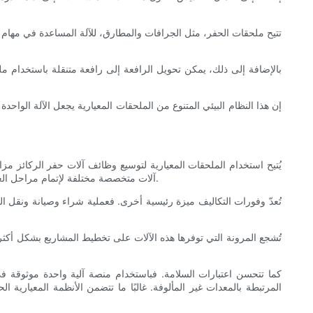
تتيح ملحقات الحفر، مثل الجرافات والمطارق، للآلة المساعدة في مهام م
بالإضافة إلى ذلك، يمكن تحويل الرافعة إلى رافعة متنقلة باستخدام م
إن هذا النظام البيئي المتنوع من الملحقات المعيارية يجعل الآلة الوا
يُتيح استخدام الملحقات المعيارية لتوسيع وظائف آلات حفر الركائز مزايا
آلات متخصصة مختلفة لإتمام مراحل العمل المختلفة، يُمكن لجهاز حفر ركائز واحد مُجهز بأدوات معيارية الانتقال بسلاسة بين المهام، مما يُحافظ على تقدم ثابت ويُقلل التأخيرات إلى أدنى حد.
تُعدّ وفورات التكاليف ميزة رئيسية أخرى. فعملية شراء وصيانة ونقل الع
تُشجع المرونة التي توفرها هذه الآلات على تخطيط المشاريع بشكل أكثر 
كما تتحسن اعتبارات السلامة. فباستخدام منصة آلية واحدة موثوقة 
المرتبطة بالمعدات غير المألوفة. غالبًا ما تتضمن الأنظمة المعيار