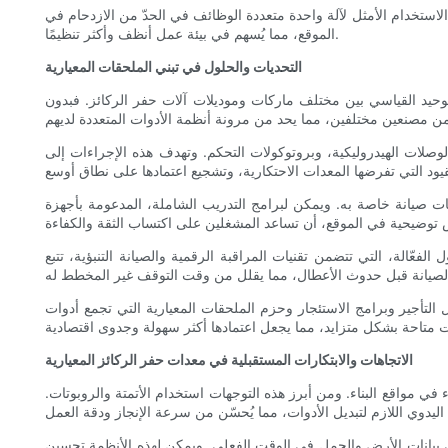
م الاستخدام الأمثل لآلة واحدة متعددة الوظائف في الحدّ من الازدحام في
الموقع، مما يُسهم في بيئة عمل أنظف وأكثر تنظيمًا.
التحديات والحلول في تبني الملحقات المعيارية
لتوحيد القياسي بين مختلف ماركات وموديلات آلات حفر الركائز. فبدون
صلات الهيدروليكية، وبروتوكولات التحكم. وتهدف هذه الإجراءات إلى
ت صيانة خاصة به. ويمكن لبرامج التدريب الشاملة، المدعومة بأجهزة
فعّالة، التي تتضمن تقنيات المراقبة الرقمية والصيانة التنبؤية، تتبع
ل التأجير وبرامج الاستئجار وحزم الملحقات المعيارية التي تجمع أدوات
الاتجاهات والابتكارات المستقبلية في معدات حفر الركائز المعيارية
ء في مواقع البناء. ومن أبرز هذه التوجهات استخدام الأتمتة والروبوتات.
 على بيانات الأرض والحمل في الوقت الفعلي. ويمكن لهذه الأنظمة تحسين