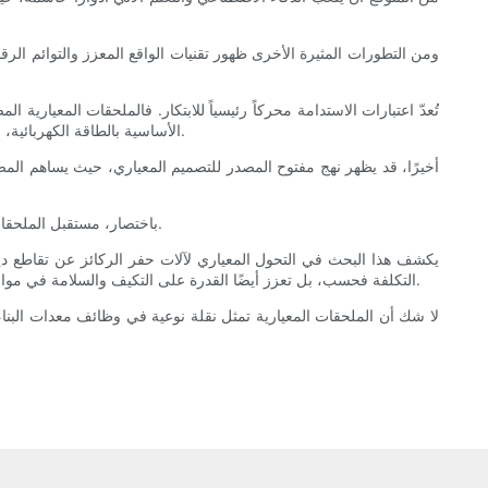
ومن التطورات المثيرة الأخرى ظهور تقنيات الواقع المعزز والتوائم الرق
تُعدّ اعتبارات الاستدامة محركاً رئيسياً للابتكار. فالملحقات المعيارية 
الأساسية بالطاقة الكهربائية، إلى جانب الملحقات الموفرة للطاقة، سيُساهم في خفض انبعاثات الكربون والتلوث الضوضائي في مواقع العمل، بما يتماشى مع الأهداف البيئية العالمية.
أخيرًا، قد يظهر نهج مفتوح المصدر للتصميم المعياري، حيث يساهم الم
باختصار، مستقبل الملحقات المعيارية لآلات حفر الركائز مشرق، إذ يبشر بآلات أكثر ذكاءً وصديقة للبيئة وأكثر تنوعًا قادرة على إحداث تحول في كفاءة البناء في جميع أنحاء العالم.
يكشف هذا البحث في التحول المعياري لآلات حفر الركائز عن تقاطع دينام
التكلفة فحسب، بل تعزز أيضًا القدرة على التكيف والسلامة في مواقع البناء. ومع تقدم التكنولوجيا ومعالجة تحديات التوحيد القياسي والتدريب، من المتوقع أن ينتشر استخدام هذه الأنظمة متعددة الأدوات على نطاق واسع.
لا شك أن الملحقات المعيارية تمثل نقلة نوعية في وظائف معدات البناء، 