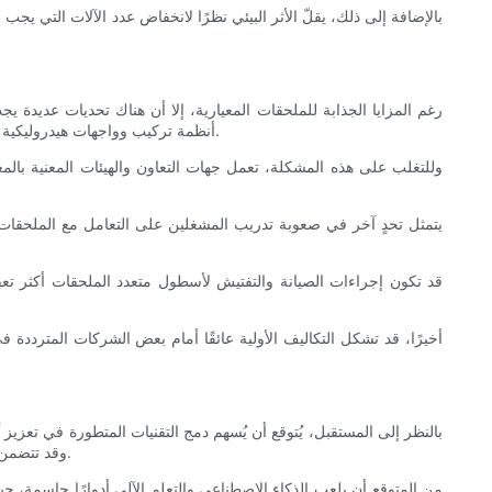
بالإضافة إلى ذلك، يقلّ الأثر البيئي نظرًا لانخفاض عدد الآلات التي يجب
رغم المزايا الجذابة للملحقات المعيارية، إلا أن هناك تحديات عديدة 
أنظمة تركيب وواجهات هيدروليكية متفق عليها عالميًا، قد يواجه المشغلون صعوبات عند محاولة استخدام ملحقات من مصنعين مختلفين، مما يحد من مرونة أنظمة الأدوات المتعددة لديهم.
وللتغلب على هذه المشكلة، تعمل جهات التعاون والهيئات المعنية بال
يتمثل تحدٍ آخر في صعوبة تدريب المشغلين على التعامل مع الملحقات 
قد تكون إجراءات الصيانة والتفتيش لأسطول متعدد الملحقات أكثر تعقيدًا
أخيرًا، قد تشكل التكاليف الأولية عائقًا أمام بعض الشركات المترددة ف
بالنظر إلى المستقبل، يُتوقع أن يُسهم دمج التقنيات المتطورة في تعزيز آ
وقد تتضمن الملحقات المعيارية المستقبلية آليات محاذاة ذاتية وواجهات روبوتية تُقلل الجهد اليدوي اللازم لتبديل الأدوات، مما يُحسّن من سرعة الإنجاز ودقة العمل.
من المتوقع أن يلعب الذكاء الاصطناعي والتعلم الآلي أدوارًا حاسمة، حي