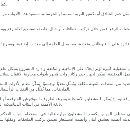
كماشات جذوع الأشجار، وكل منها مُصمّم لأنواع مُحدّدة من المواد أو البيئات.
ثل حفر الخنادق أو تكسير التربة الصلبة أو الخرسانة. تستفيد هذه الأدوات من 
لحقات الرفع. فمن خلال تركيب خطافات أو حبال خاصة، تستطيع الآلة رفع ووضع ا
حدة قادرة على أداء وظائف متعددة، مما يقلل الحاجة إلى معدات إضافية، ويسرع 
 تشغيلية كبيرة تُؤثر إيجابًا على الإنتاجية والتكلفة وإدارة المشروع بشكل عام
ديد من المعدات الثقيلة مكلفة وتُمثّل تحديًا لوجستيًا. يُمكّن نظام الأدوات 
الملحقات، مما يُقلّل من النفقات الرأسمالية ويُخفّض الحاجة إلى ساحات تخزين كبيرة وورش صيانة ومركبات نقل.
فعالية. إذ يُمكن للمشغلين الاستجابة بسرعة لظروف الموقع غير المتوقعة أو الم
بالغة الأهمية في البيئات الديناميكية التي تتغير فيها ظروف التربة ونطاق المشروع والجداول الزمنية باستمرار.
في مختلف المهام، يكتسب المشغلون مهارة عالية في استخدام أدوات التحكم
ية الحديثة أنظمة تعشيق أمان وأنظمة استشعار تضمن تركيب الملحقات وقفلها ب