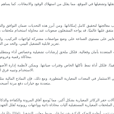
 نقلها وتشغيلها في الموقع، مما يقلل من استهلاك الوقود والانبعاثات. كما يساه
يجب معالجتها لتحقيق كامل إمكاناتها. ومن أبرز هذه التحديات ضمان التوافق وا
معايير على مستوى الصناعة على وضع مواصفات مشتركة لواجهات التركيب، والو
تعزيز قابلية التشغيل البيني، والحد من القيود التي تفرضها المعدات الاحتكارية، وتشجيع اعتمادها على نطاق أوسع.
المتعددة بأمان وفعالية. فلكل ملحق إرشادات تشغيلية وخصائص أداء ومتطلبا
محاكاة رقمية وعروض توضيحية في الموقع، أن تساعد المشغلين على اكتساب الثقة والكفاءة.
. فلكل أداة نمط تآكلها الخاص وفترات صيانتها. ويمكن لأنظمة إدارة الأصول ال
الاستخدام وتنبيه فرق الصيانة قبل حدوث الأعطال، مما يقلل من وقت التوقف غير المخطط له.
ي الاستثمار في المعدات المعيارية المتطورة. ومع ذلك، فإن النماذج المالية مث
متعددة مع خيارات دفع مرنة أصبحت متاحة بشكل متزايد، مما يجعل اعتمادها أكثر سهولة وجدوى اقتصادية.
لات حفر الركائز المعيارية بشكل أكبر، مما يُوسع آفاق المرونة والكفاءة والذكا
ث تتميز أنظمة التحكم الذكية بقدرتها على ضبط معايير التشغيل تلقائيًا بناءً