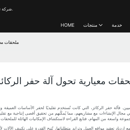
شركة T-works، شركة تصنيع محترفة لآلات الحفر والتدعيم بخبرة تزيد عن 20 عامًا.
خدمة
منتجات
HOME
ملحقات معي
قات معيارية تحول آلة حفر الركائز
اسيين. فآلة حفر الركائز، التي كانت تُستخدم تقليديًا لحفر الأساسات العميقة
في مجال الإنشاءات مع مشاريعهم، مما يُمكّنهم من تحقيق أقصى إنتاجية مع تقلي
زدياد تعقيد مواقع العمل وتزايد متطلباتها، تُتيح القدرة على تكييف الآلات لأد