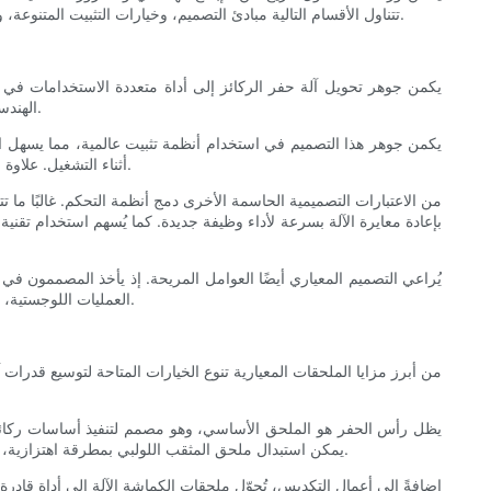
تتناول الأقسام التالية مبادئ التصميم، وخيارات التثبيت المتنوعة، والفوائد التشغيلية، والتحديات، والاتجاهات المستقبلية لهذه الأنظمة المعيارية، مقدمةً نظرة شاملة تُبين سبب كون هذا الابتكار نقلة نوعية في قطاع البناء.
يكمن جوهر تحويل آلة حفر الركائز إلى أداة متعددة الاستخدامات في ا
الهندسة الكامنة وراء هذه الملحقات إنشاء واجهات آمنة وسهلة الفك تسمح للمشغلين بتبديل الأدوات بسرعة وكفاءة دون المساس بسلامة هيكل الآلة أو أدائها.
يكمن جوهر هذا التصميم في استخدام أنظمة تثبيت عالمية، مما يسهل ا
أثناء التشغيل. علاوة على ذلك، صُممت الملحقات نفسها لتحمل متطلبات بيئات الإنشاءات القاسية، وتتميز عادةً بسبائك فولاذية مقواة، وتصنيع دقيق، وطلاءات مقاومة للتآكل.
من الاعتبارات التصميمية الحاسمة الأخرى دمج أنظمة التحكم. غالبًا ما 
بإعادة معايرة الآلة بسرعة لأداء وظيفة جديدة. كما يُسهم استخدام تقنية
يُراعي التصميم المعياري أيضًا العوامل المريحة. إذ يأخذ المصممون في
العمليات اللوجستية، وتقليل متطلبات التخزين، وتسهيل النقل. تشكل هذه المبادئ التصميمية مجتمعةً أساس نظام يوفر مرونة لا مثيل لها دون المساس بالموثوقية أو الكفاءة.
من أبرز مزايا الملحقات المعيارية تنوع الخيارات المتاحة لتوسيع قدرات آ
يظل رأس الحفر هو الملحق الأساسي، وهو مصمم لتنفيذ أساسات ركائز 
يمكن استبدال ملحق المثقب اللولبي بمطرقة اهتزازية، تُستخدم لغرس الركائز في الأرض عن طريق الاهتزاز. يُعد هذا مفيدًا بشكل خاص في ظروف التربة التي قد يكون فيها الحفر التقليدي بطيئًا أو غير فعال.
إضافةً إلى أعمال التكديس، تُحوّل ملحقات الكماشة الآلة إلى أداة قادر