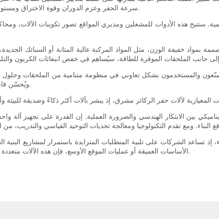
سرعة الحفر وعزم الدوران وقوة الاختراق ومستويات الاهتزاز لزيادة الكفاءة إلى أقصى حد مع الحفاظ على عمر المعدات.
مية. ستتيح هذه الأدوات للمشغلين ومديري المواقع تصور تكوينات الآلات، ومحاكا
المصممة بمواد خفيفة الوزن، مثل المواد المركبة عالية المتانة أو السبائك الجديدة
صنّعون والمستخدمون بشكل تعاوني في منظومة متنامية من الملحقات وحلول البرم
ويُحسّن قابلية التشغيل البيني، ويُتيح تخصيصًا مُلائمًا لمتطلبات المشاريع المتخصصة.
يكي بين الابتكار الهندسي والضرورة العملية. إن القدرة على تجهيز آلة واحدة
إذ تساعد الشركات على تلبية المتطلبات المتزايدة باستمرار لمشاريع البنية التح
الأساسات العميقة أو عمليات الموقع الأوسع، فإن هذه الآلات متعددة الاستخدامات تعيد تشكيل مفهوم الإمكانيات في مجال آلات البناء الثقيلة.