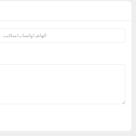
الهاتف/واتساب/سكايب