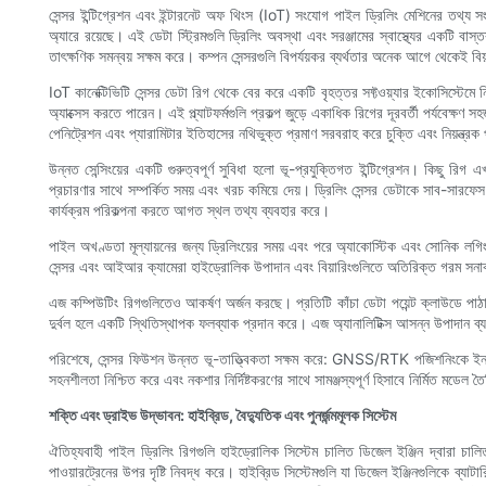
সেন্সর ইন্টিগ্রেশন এবং ইন্টারনেট অফ থিংস (IoT) সংযোগ পাইল ড্রিলিং মেশিনের তথ্য সং
অ্যারে রয়েছে। এই ডেটা স্ট্রিমগুলি ড্রিলিং অবস্থা এবং সরঞ্জামের স্বাস্থ্যের একটি বাস
তাৎক্ষণিক সমন্বয় সক্ষম করে। কম্পন সেন্সরগুলি বিপর্যয়কর ব্যর্থতার অনেক আগে থেকেই বিয
IoT কানেক্টিভিটি সেন্সর ডেটা রিগ থেকে বের করে একটি বৃহত্তর সফ্টওয়্যার ইকোসিস্টেমে ন
অ্যাক্সেস করতে পারেন। এই প্ল্যাটফর্মগুলি প্রকল্প জুড়ে একাধিক রিগের দূরবর্তী পর্যবেক্ষণ
পেনিট্রেশন এবং প্যারামিটার ইতিহাসের নথিভুক্ত প্রমাণ সরবরাহ করে চুক্তি এবং নিয়ন্ত্র
উন্নত সেন্সিংয়ের একটি গুরুত্বপূর্ণ সুবিধা হলো ভূ-প্রযুক্তিগত ইন্টিগ্রেশন। কিছু র
প্রচারণার সাথে সম্পর্কিত সময় এবং খরচ কমিয়ে দেয়। ড্রিলিং সেন্সর ডেটাকে সাব-সার
কার্যক্রম পরিকল্পনা করতে আগত স্থল তথ্য ব্যবহার করে।
পাইল অখণ্ডতা মূল্যায়নের জন্য ড্রিলিংয়ের সময় এবং পরে অ্যাকোস্টিক এবং সোনিক লগিং সি
সেন্সর এবং আইআর ক্যামেরা হাইড্রোলিক উপাদান এবং বিয়ারিংগুলিতে অতিরিক্ত গরম সনাক্ত
এজ কম্পিউটিং রিগগুলিতেও আকর্ষণ অর্জন করছে। প্রতিটি কাঁচা ডেটা পয়েন্ট ক্লাউডে পাঠান
দুর্বল হলে একটি স্থিতিস্থাপক ফলব্যাক প্রদান করে। এজ অ্যানালিটিক্স আসন্ন উপাদান ব্যর্
পরিশেষে, সেন্সর ফিউশন উন্নত ভূ-তাত্ত্বিকতা সক্ষম করে: GNSS/RTK পজিশনিংকে ইনর
সহনশীলতা নিশ্চিত করে এবং নকশার নির্দিষ্টকরণের সাথে সামঞ্জস্যপূর্ণ হিসাবে নির্মিত মডেল
শক্তি এবং ড্রাইভ উদ্ভাবন: হাইব্রিড, বৈদ্যুতিক এবং পুনর্জন্মমূলক সিস্টেম
ঐতিহ্যবাহী পাইল ড্রিলিং রিগগুলি হাইড্রোলিক সিস্টেম চালিত ডিজেল ইঞ্জিন দ্বারা চাল
পাওয়ারট্রেনের উপর দৃষ্টি নিবদ্ধ করে। হাইব্রিড সিস্টেমগুলি যা ডিজেল ইঞ্জিনগুলিকে ব