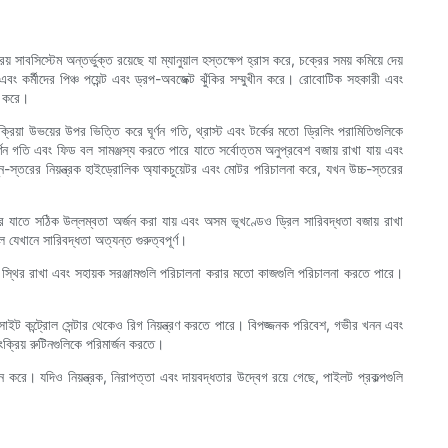
বসিস্টেম অন্তর্ভুক্ত রয়েছে যা ম্যানুয়াল হস্তক্ষেপ হ্রাস করে, চক্রের সময় কমিয়ে দেয়
় এবং কর্মীদের পিঞ্চ পয়েন্ট এবং ড্রপ-অবজেক্ট ঝুঁকির সম্মুখীন করে। রোবোটিক সহকারী এবং
ত করে।
্রিয়া উভয়ের উপর ভিত্তি করে ঘূর্ণন গতি, থ্রাস্ট এবং টর্কের মতো ড্রিলিং পরামিতিগুলিকে
্ণন গতি এবং ফিড বল সামঞ্জস্য করতে পারে যাতে সর্বোত্তম অনুপ্রবেশ বজায় রাখা যায় এবং
িম্ন-স্তরের নিয়ন্ত্রক হাইড্রোলিক অ্যাকচুয়েটর এবং মোটর পরিচালনা করে, যখন উচ্চ-স্তরের
ে পারে যাতে সঠিক উল্লম্বতা অর্জন করা যায় এবং অসম ভূখণ্ডেও ড্রিল সারিবদ্ধতা বজায় রাখা
যেখানে সারিবদ্ধতা অত্যন্ত গুরুত্বপূর্ণ।
ে স্থির রাখা এবং সহায়ক সরঞ্জামগুলি পরিচালনা করার মতো কাজগুলি পরিচালনা করতে পারে।
 কন্ট্রোল সেন্টার থেকেও রিগ নিয়ন্ত্রণ করতে পারে। বিপজ্জনক পরিবেশ, গভীর খনন এবং
্রিয় রুটিনগুলিকে পরিমার্জন করতে।
াদন করে। যদিও নিয়ন্ত্রক, নিরাপত্তা এবং দায়বদ্ধতার উদ্বেগ রয়ে গেছে, পাইলট প্রকল্পগুলি