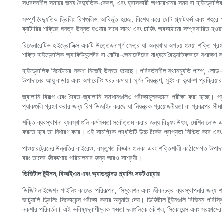
সংবেদনশীল সময়ের জন্য বৈদ্যুতিক-কেবল, এবং হ্রাসকারী অপারেশনের সময় বা হাইড্রোলিক অ
সম্পূর্ণ বৈদ্যুতিক ড্রিলিং রিগগুলিও আবির্ভূত হচ্ছে, বিশেষ করে ছোট প্ল্যাটফর্ম এবং শহুরে প
ব্যাটারির শক্তির ঘনত্ব উন্নত হওয়ার সাথে সাথে এবং চার্জিং অবকাঠামো সম্প্রসারিত হওয়া
রিজেনারেটিভ হাইড্রোলিক্স একটি উত্তেজনাপূর্ণ ক্ষেত্র যা অন্যথায় অপচয় হওয়া শক্তি গ্
শক্তি হাইড্রোলিক অ্যাকিউমুলেটর বা মোটর-জেনারেটরের মাধ্যমে বৈদ্যুতিকভাবে সংরক্ষণ
হাইড্রোলিক সিস্টেমের নকশা নিজেই উন্নত হয়েছে। পরিবর্তনশীল স্থানচ্যুতি পাম্প, লোড-সেন্
উপাদানের আয়ু বাড়ায় এবং অপারেটিং খরচ কমায়। ঘূর্ণন নিয়ন্ত্রণ, সুইং বা ক্ল্যাম্প প্রক্রি
জ্বালানি বিকল্প এবং দ্বৈত-জ্বালানি সমাধানগুলিও পরীক্ষামূলকভাবে পরীক্ষা করা হচ্ছে। প্
প্যাকগুলি গ্রহণ করার জন্য রিগ ডিজাইন করছে যা নিয়ন্ত্রক প্রয়োজনীয়তা বা প্রকল্পের 
শক্তি ব্যবস্থাপনা ব্যবস্থাগুলি কর্মক্ষমতা সর্বোত্তম করার জন্য বিদ্যুৎ উৎস, মেশিন লোড 
করতে হবে তা নির্ধারণ করে। এই সামগ্রিক পদ্ধতিটি উচ্চ টর্কের প্রাপ্যতা নিশ্চিত করে এব
পাওয়ারট্রেনের উন্নতির বাইরেও, বস্তুগত বিজ্ঞান হালকা এবং শক্তিশালী কাঠামোগত উপাদ
বরং তাদের জীবদ্দশায় পরিচালনার জন্য আরও সাশ্রয়ী।
ডিজিটাল টুইনস, বিআইএম এবং অ্যাডভান্সড প্ল্যানিং সফটওয়্যার
ডিজিটালাইজেশন পাইলিং কাজের পরিকল্পনা, সিমুলেশন এবং জীবনচক্র ব্যবস্থাপনার জন্য শ
ভার্চুয়ালি ড্রিলিং সিকোয়েন্স পরীক্ষা করার অনুমতি দেয়। ডিজিটাল টুইনগুলি বিভিন্ন 
নকশার পরিবর্তন। এই ভবিষ্যদ্বাণীমূলক ক্ষমতা দলগুলিকে কৌশল, সিকোয়েন্স এবং সরঞ্জামের