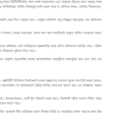
র্ভস্থ ইউটিলিটিগুলির সাথে সংঘর্ষ সনাক্তকরণ এবং অন্যান্য ট্রেডের সাথে সমন্বয় সক্ষম
অপ্টিমাইজড পাইলিং সিকোয়েন্স তৈরি করতে পারে যা মেশিনের ক্ষমতা, সাইটের সীমাবদ্ধতা,
শলগুলি বেছে নিতে সহায়তা করে। ভার্চুয়াল কমিশনিং নতুন নিয়ন্ত্রণ সফ্টওয়্যার এবং অটোমেশন
ন্তরীণ উপাদান, তারের ডায়াগ্রাম, অথবা ধাপে ধাপে পদ্ধতিগুলি প্রকৃত মেশিনে ওভারলেড করতে
্রাপ্ত কর্মক্ষমতা ডেটা ভবিষ্যতের প্রকল্পগুলির জন্য মেশিন সেটআপকে অবহিত করে। সঞ্চিত
য পরিধানের পূর্বাভাস দিতে পারে।
 এবং অনুমতি-প্রয়োজনীয় কাজের জানালাগুলিকে সময়সূচীতে অন্তর্ভুক্ত করা যেতে পারে এবং
প্রক্সিমিটি ডিটেকশন সিস্টেমগুলি চলমান যন্ত্রাংশের চারপাশে সুরক্ষা খাম তৈরি করতে রাডার,
শন অ্যালগরিদম সহ ক্যামেরাগুলি 360-ডিগ্রি সচেতনতা প্রদান করে এবং বিপজ্জনক অঞ্চলে
ন করে। উদাহরণস্বরূপ, একটি টুল পরিবর্তন করার আগে, সিস্টেমটি সঠিক সংযোগ নিশ্চিত করার
প্রতিরোধ করতে পারে।
ান্তি সূচকগুলি সীমা অতিক্রম করলে বিশ্রাম বিরতি বা স্বয়ংক্রিয় সুরক্ষা গ্রহণের জন্য জৈব