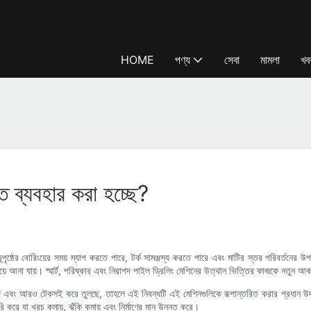
HOME
পণ্য
সেবা
মামলা
খব
ি ব্যবহার করা হচ্ছে?
ৃষ্ঠের বোরিংয়ের সময় ম্যাপ করতে পারে, টর্ক সামঞ্জস্য করতে পারে এবং মাটির স্তর পরিবর্তনের উ
মিয়ে আনা যায়। স্মার্ট, পরিষ্কার এবং নিরাপদ পাইল ড্রিলিং মেশিনের উত্থান ভিত্তির কাজকে নতুন 
পদ এবং আরও টেকসই করে তুলছে, তাহলে এই নিবন্ধটি এই মেশিনগুলিকে রূপান্তরিত করার প্রধান উদ্
ি করে যা খরচ কমায়, ঝুঁকি কমায় এবং নির্মাণের মান উন্নত করে।