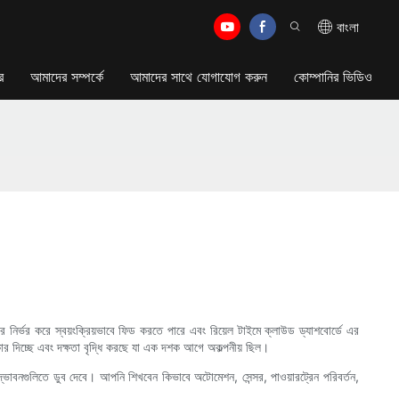
বাংলা
র
আমাদের সম্পর্কে
আমাদের সাথে যোগাযোগ করুন
কোম্পানির ভিডিও
পর নির্ভর করে স্বয়ংক্রিয়ভাবে ফিড করতে পারে এবং রিয়েল টাইমে ক্লাউড ড্যাশবোর্ডে এর
আকার দিচ্ছে এবং দক্ষতা বৃদ্ধি করছে যা এক দশক আগে অকল্পনীয় ছিল।
ভাবনগুলিতে ডুব দেবে। আপনি শিখবেন কিভাবে অটোমেশন, সেন্সর, পাওয়ারট্রেন পরিবর্তন,