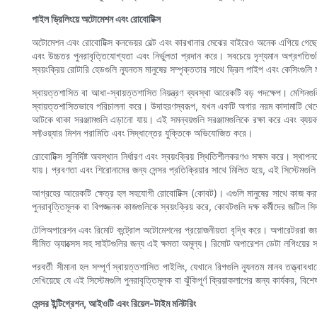
পাইল ড্রিলিংয়ে অটোমেশন এবং রোবোটিক্স
অটোমেশন এবং রোবোটিক্স কনভেয়র বেল্ট এবং কারখানার মেঝের বাইরেও অনেক এগিয়ে গেছে - পাইল
এবং উচ্চতর পুনরাবৃত্তিযোগ্যতা এবং নির্ভুলতা প্রদান করে। সবচেয়ে দৃশ্যমান অগ্রগতিগুলি
স্বয়ংক্রিয় রোটারি হেডগুলি ন্যূনতম মানুষের সম্পৃক্ততার সাথে ড্রিল পাইপ এবং কেসিংগ
স্বায়ত্তশাসিত বা আধা-স্বায়ত্তশাসিত নিয়ন্ত্রণ ব্যবস্থা আরেকটি বড় পদক্ষেপ। মেশিনগু
স্বায়ত্তশাসিতভাবে পরিচালনা করে। উদাহরণস্বরূপ, যখন একটি অগার নরম কাদামাটি থেকে ঘন 
আটকে থাকা সরঞ্জামগুলি এড়ানো যায়। এই সমন্বয়গুলি সরঞ্জামগুলিকে রক্ষা করে এবং ব্যয়ব
সফ্টওয়্যার মিশন পরামিতি এবং সিদ্ধান্তের যুক্তিকে অভিযোজিত করে।
রোবোটিক্স সুনির্দিষ্ট অবস্থান নির্ধারণ এবং স্বয়ংক্রিয় স্থিতিশীলকরণও সক্ষম করে। স্থা
যায়। প্রবণতা এবং শিরোনামের জন্য সেন্সর প্রতিক্রিয়ার সাথে মিলিত হয়ে, এই সিস্টেমগু
আগ্রহের আরেকটি ক্ষেত্র হল সহযোগী রোবোটিক্স (কোবট)। এগুলি মানুষের সাথে কাজ করার জ
পুনরাবৃত্তিমূলক বা বিপজ্জনক কাজগুলিকে স্বয়ংক্রিয় করে, কোবটগুলি দক্ষ কর্মীদের জটিল 
টেলিঅপারেশন এবং রিমোট কন্ট্রোল অটোমেশনের প্রয়োজনীয়তা বৃদ্ধি করে। অপারেটররা জয়স
সীমিত অ্যাক্সেস সহ সাইটগুলির জন্য এই ক্ষমতা অমূল্য। রিমোট অপারেশন ডেটা লগিংয়ের 
পরবর্তী সীমানা হল সম্পূর্ণ স্বায়ত্তশাসিত পাইলিং, যেখানে রিগগুলি ন্যূনতম মানব তত্ত্বাব
দেখিয়েছে যে এই সিস্টেমগুলি পুনরাবৃত্তিমূলক বা ঝুঁকিপূর্ণ ক্রিয়াকলাপের জন্য কার্যকর, ব
সেন্সর ইন্টিগ্রেশন, আইওটি এবং রিয়েল-টাইম মনিটরিং