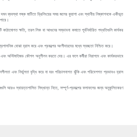
 দমন ব্যবস্থা শুষ্ক মাটিতে ড্রিলিংয়ের সময় জলের কুয়াশা এবং স্থানীয় নিষ্কাশনকে একীভূত
 পারে।
গটি কাঠামোগত ক্ষতি, তরল লিক বা আগুনের সম্ভাবনা কমাতে পূর্বনির্ধারিত পদ্ধতিগুলি কার্যকর
। এটি প্রশাসনিক বোঝা হ্রাস করে এবং প্রকল্পের অংশীদারদের মধ্যে স্বচ্ছতা নিশ্চিত করে।
রম এবং অপ্টিমাইজড কৌশল অনুশীলন করতে দেয়। এর ফলে কর্মীরা নিরাপদে এবং কার্যকরভাবে
াদনশীলতা এবং নির্ভুলতা বৃদ্ধি করে না বরং পরিচালনাগত ঝুঁকি এবং পরিবেশগত প্রভাবও হ্রাস
ি আরও স্বায়ত্তশাসিত সিদ্ধান্ত নিতে, সম্পূর্ণ-প্রকল্পের ফলাফলের জন্য অনুকূলিতকরণ