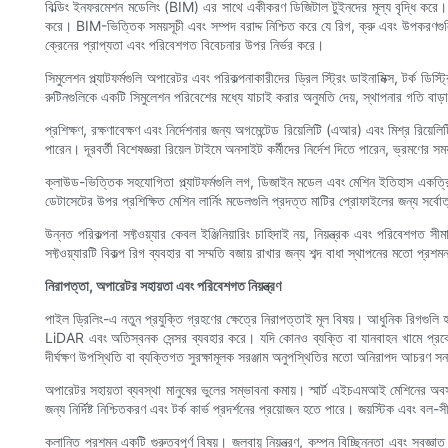
বিল্ডিং ইনফরমেশন মডেলিং (BIM) এর সাথে একীকরণ ডিজিটাল টুইনদের মূল্য বৃদ্ধি করে। পা
করে। BIM-ভিত্তিক সময়সূচী এবং সম্পদ বরাদ্দ নিশ্চিত করে যে রিগ, ক্রু এবং উপকরণগুল
ক্রেনের প্রাপ্যতা এবং পরিবেশগত বিবেচনার উপর নির্ভর করে।
সিমুলেশন প্ল্যাটফর্মগুলি অপারেটর এবং পরিকল্পনাকারীদের ড্রিল স্ট্রিং ডাইনামিক্স, টর্ক ডি
রুটিনগুলিকে একটি সিমুলেশন পরিবেশের মধ্যে যাচাই করার অনুমতি দেয়, স্থাপনার গতি বাড়া
প্রশিক্ষণ, রক্ষণাবেক্ষণ এবং নির্দেশনার জন্য অগমেন্টেড রিয়েলিটি (এআর) এবং মিশ্র রিয়
পারেন। দূরবর্তী বিশেষজ্ঞরা রিয়েল টাইমে অনসাইট কর্মীদের নির্দেশ দিতে পারেন, ভ্রমণের
ক্লাউড-ভিত্তিক সহযোগিতা প্ল্যাটফর্মগুলি লগ, ডিজাইন মডেল এবং মেশিন ইতিহাস একত্রিত 
ডেটাসেটের উপর প্রশিক্ষিত মেশিন লার্নিং মডেলগুলি প্রদত্ত মাটির প্রোফাইলের জন্য সর্বোত্
উন্নত পরিকল্পনা সফ্টওয়্যার কেবল ইঞ্জিনিয়ারিং চাহিদাই নয়, নিয়ন্ত্রক এবং পরিবেশগ
সফ্টওয়্যারটি বিকল্প রিগ ব্যবহার বা সম্মতি বজায় রাখার জন্য শব্দ বাধা স্থাপনের মতো প্রশ
নিরাপত্তা, অপারেটর সহায়তা এবং পরিবেশগত নিয়ন্ত্রণ
পাইল ড্রিলিং-এ নতুন প্রযুক্তি গ্রহণের ক্ষেত্রে নিরাপত্তাই মূল বিষয়। আধুনিক রিগগুলি হা
LiDAR এবং অতিস্বনক সেন্সর ব্যবহার করে। যদি কোনও ব্যক্তি বা যানবাহন খামে প্রবেশ
দীর্ঘক্ষণ উপস্থিতি বা ব্যক্তিগত সুরক্ষামূলক সরঞ্জাম অনুপস্থিতির মতো অনিরাপদ আচরণ 
অপারেটর সহায়তা ব্যবস্থা মানুষের ভুলের সম্ভাবনা কমায়। স্মার্ট এইচএমআই মেশিনের অব
জন্য নির্দিষ্ট নিশ্চিতকরণ এবং টর্ক কার্ভ প্রদর্শনের প্রয়োজন হতে পারে। জয়স্টিক এবং বল
ক্লান্তি প্রশমন একটি গুরুত্বপূর্ণ বিষয়। জলবায়ু নিয়ন্ত্রণ, কম্পন বিচ্ছিন্নতা এবং স্ব