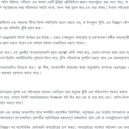
ইল পজিশন, গভীরতা এবং ক্ষমতা একটি BIM এক্সিকিউশন প্ল্যানে অন্তর্ভুক্ত করা যেতে পারে, যা ভূগ
ি প্রয়োজনের সময় সঠিকভাবে সাইটে থাকে, অলস সময় হ্রাস করে এবং খরচ কমায়। উন্নত সফ্টওয়্যার 
স্ট্রিবিউশন এবং সম্ভাব্য স্টিক-স্লিপ পরিস্থিতি মডেল করতে দেয়, যা উপযুক্ত টুলিং এবং নিয়ন্ত্রণ কৌ
য় এবং কমিশনিং ঝুঁকি হ্রাস করে।
েলিটি সরঞ্জামগুলি সাইটে কার্যকর হয়ে উঠছে। এআর চশমাযুক্ত অপারেটর বা রক্ষণাবেক্ষণ কর্মীরা অভ্য
 সময় হ্রাস করতে পারেন এবং সমস্যা সমাধান ত্বরান্বিত করতে পারেন।
করে। এই কেন্দ্রীয় সংগ্রহস্থলগুলি ক্রস-প্রজেক্ট লার্নিং সক্ষম করে, যেখানে সম্পন্ন কাজ থেকে প
তম ড্রিলিং পরামিতিগুলির পূর্বাভাস দিতে পারে, টুলিং পরিবর্তনের সুপারিশ করতে পারে এবং ব্যবহারযোগ্
ত সীমাবদ্ধতাগুলিও বিবেচনা করে। শব্দ সীমা, সংবেদনশীল কাঠামোর কাছে অনুমোদিত কম্পনের থ্রেশহোল্ড
মন ব্যবস্থা প্রস্তাব করতে পারে।
র্ডওয়্যার সুরক্ষা এবং সফ্টওয়্যার সহায়তা একত্রিত করে মানুষের ঝুঁকি এবং পরিবেশগত প্রভাব কমাতে। 
 করে, তাহলে রিগটি স্বয়ংক্রিয়ভাবে বিপজ্জনক গতি ধীর করে দেয় বা বন্ধ করে দেয়। মেশিন-ভি
সনাক্ত করতে পারে।
স্থা এবং কাজের অগ্রগতির সাথে সম্পর্কিত প্রাসঙ্গিক নির্দেশিকা, অনুস্মারক এবং সতর্কতা উপস্থাপ
-সীমাবদ্ধকরণ ফাংশনগুলিতে হ্যাপটিক প্রতিক্রিয়া গুরুত্বপূর্ণ অক্ষগুলিতে হঠাৎ ঢেউ বা ওভারট্র্যাভেল 
জ্ঞাত নিয়ন্ত্রণ সহ আর্গোনমিক কেবিনগুলি অপারেটরের চাপ কমায়। অপারেটরের সতর্কতা পর্যবেক্ষণ এবং ক্ল