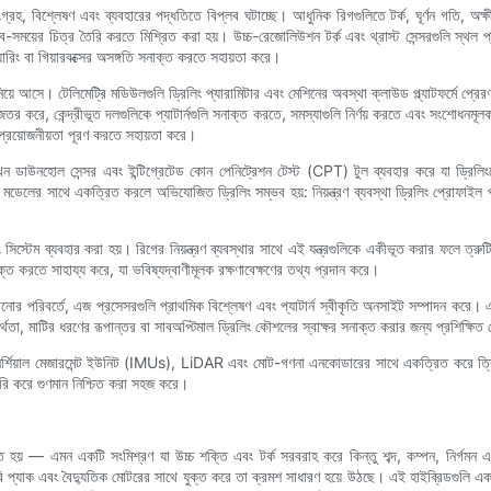
গ্রহ, বিশ্লেষণ এবং ব্যবহারের পদ্ধতিতে বিপ্লব ঘটাচ্ছে। আধুনিক রিগগুলিতে টর্ক, ঘূর্ণন গতি, অ
্তব-সময়ের চিত্র তৈরি করতে মিশ্রিত করা হয়। উচ্চ-রেজোলিউশন টর্ক এবং থ্রাস্ট সেন্সরগুলি স্থল প্র
়ারিং বা গিয়ারবক্সের অসঙ্গতি সনাক্ত করতে সহায়তা করে।
িয়ে আসে। টেলিমেট্রি মডিউলগুলি ড্রিলিং প্যারামিটার এবং মেশিনের অবস্থা ক্লাউড প্ল্যাটফর্মে প্র
 সহজতর করে, কেন্দ্রীভূত দলগুলিকে প্যাটার্নগুলি সনাক্ত করতে, সমস্যাগুলি নির্ণয় করতে এবং সংশোধনমূ
ক প্রয়োজনীয়তা পূরণ করতে সহায়তা করে।
িগ এখন ডাউনহোল সেন্সর এবং ইন্টিগ্রেটেড কোন পেনিট্রেশন টেস্ট (CPT) টুল ব্যবহার করে যা ড্রিলিং
ফেস মডেলের সাথে একত্রিত করলে অভিযোজিত ড্রিলিং সম্ভব হয়: নিয়ন্ত্রণ ব্যবস্থা ড্রিলিং প্রোফা
স্টেম ব্যবহার করা হয়। রিগের নিয়ন্ত্রণ ব্যবস্থার সাথে এই যন্ত্রগুলিকে একীভূত করার ফলে ত্রুটি, 
 করতে সাহায্য করে, যা ভবিষ্যদ্বাণীমূলক রক্ষণাবেক্ষণের তথ্য প্রদান করে।
োর পরিবর্তে, এজ প্রসেসরগুলি প্রাথমিক বিশ্লেষণ এবং প্যাটার্ন স্বীকৃতি অনসাইট সম্পাদন করে। এটি 
থতা, মাটির ধরণের রূপান্তর বা সাবঅপ্টিমাল ড্রিলিং কৌশলের স্বাক্ষর সনাক্ত করার জন্য প্রশিক্ষিত 
্শিয়াল মেজারমেন্ট ইউনিট (IMUs), LiDAR এবং মোট-গণনা এনকোডারের সাথে একত্রিত করে ত্রিম
 তৈরি করে গুণমান নিশ্চিত করা সহজ করে।
িত হয় — এমন একটি সংমিশ্রণ যা উচ্চ শক্তি এবং টর্ক সরবরাহ করে কিন্তু শব্দ, কম্পন, নির্গমন
্যাটারি প্যাক এবং বৈদ্যুতিক মোটরের সাথে যুক্ত করে তা ক্রমশ সাধারণ হয়ে উঠছে। এই হাইব্রিডগুলি