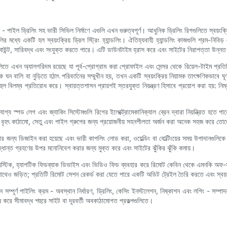
 ড্রিলিং সহ ভারী সিভিল নির্মাণে এগুলি এখন গুরুত্বপূর্ণ। আধুনিক ড্রিলিং রিগগুলিতে স্বয়ংক্রিয় সা
র মধ্যে একটি হল স্বয়ংক্রিয় ড্রিল স্ট্রিং হ্যান্ডলিং। ঐতিহ্যবাহী হ্যান্ডলিং কাজগুলি শ্রম-নিবিড
ুলি মাউন্ট, সারিবদ্ধ এবং সংযুক্ত করতে পারে। এটি ডাউনটাইম হ্রাস করে এবং সাইটের নিরাপত্তা উন্ন
লিতে এখন অ্যালগরিদম রয়েছে যা পূর্ব-প্রোগ্রাম করা প্রোফাইল এবং সেন্সর থেকে রিয়েল-টাইম প্রতিক
বালি বা নুড়িতে হঠাৎ পরিবর্তনের সম্মুখীন হয়, তখন একটি স্বয়ংক্রিয় নিয়ামক তাৎক্ষণিকভাবে ঘূর
হুল বিলম্ব প্রতিরোধ করে। স্বায়ত্তশাসন প্রায়শই স্তরযুক্ত নিয়ন্ত্রণ হিসাবে প্রয়োগ করা হয়: ন
পনযোগ্য স্পড লেগ এবং জ্যাকিং সিস্টেমগুলি রিগের ইলেক্ট্রোমেকানিক্যাল ব্রেন দ্বারা নিয়ন্ত্রিত হত
লি বৃহৎ কাঠামো, সেতু এবং পাইল গ্রুপের জন্য প্রয়োজনীয় সহনশীলতা অর্জন করা অনেক সহজ করে তোলে 
ন্য ডিজাইন করা হয়েছে এবং ভারী কাপলিং লোড করা, ওয়েল্ডিং বা বোল্টিংয়ের সময় উপাদানগুলিক
সিদ্ধান্ত গ্রহণের উপর মনোনিবেশ করার জন্য মুক্ত করে এবং সাইটের ঝুঁকির ঝুঁকি কমায়।
্টিক, হ্যাপটিক ফিডব্যাক ডিভাইস এবং ভিডিও ফিড ব্যবহার করে রিমোট কেবিন থেকে এমনকি অফ-সাইট
সাথেও জড়িত; প্রতিটি রিমোট সেশন রেকর্ড করা যেতে পারে একটি অডিট ট্রেইল তৈরি করতে এবং স্বয়ংক
ধানে সম্পূর্ণ পাইলিং ক্রম - অবস্থান নির্ধারণ, ড্রিলিং, কেসিং ইনস্টলেশন, নিষ্কাশন এবং লগিং - সম্প
িশেষ করে সীমাবদ্ধ শহুরে সাইট বা দূরবর্তী অবকাঠামোগত প্রকল্পগুলিতে।