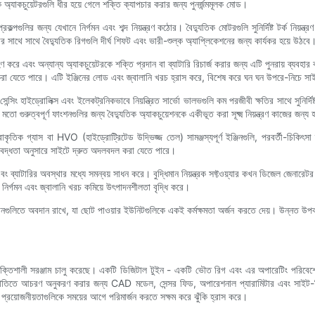
্যাকচুয়েটরগুলি ধীর হয়ে গেলে শক্তি ক্যাপচার করার জন্য পুনর্জন্মমূলক মোড।
্রকল্পগুলির জন্য যেখানে নির্গমন এবং শব্দ নিয়ন্ত্রণ কঠোর। বৈদ্যুতিক মোটরগুলি সুনির্দিষ্ট টর্ক নিয়ন্ত
র সাথে সাথে বৈদ্যুতিক রিগগুলি দীর্ঘ শিফট এবং ভারী-শুল্ক অ্যাপ্লিকেশনের জন্য কার্যকর হয়ে উঠবে
রহণ করে এবং অন্যান্য অ্যাকচুয়েটরকে শক্তি প্রদান বা ব্যাটারি রিচার্জ করার জন্য এটি পুনরায় ব্য
 করা যেতে পারে। এটি ইঞ্জিনের লোড এবং জ্বালানি খরচ হ্রাস করে, বিশেষ করে ঘন ঘন উপরে-নিচে স
সিং হাইড্রোলিক্স এবং ইলেকট্রনিকভাবে নিয়ন্ত্রিত সার্ভো ভালভগুলি কম পরজীবী ক্ষতির সাথে সুনির্দি
য়ার মতো গুরুত্বপূর্ণ ফাংশনগুলির জন্য বৈদ্যুতিক অ্যাকচুয়েশনকে একীভূত করা সূক্ষ্ম নিয়ন্ত্রণ কাজের জন
রাকৃতিক গ্যাস বা HVO (হাইড্রোট্রিটেড উদ্ভিজ্জ তেল) সামঞ্জস্যপূর্ণ ইঞ্জিনগুলি, পরবর্তী-চিকিৎসা
সীমাবদ্ধতা অনুসারে সাইটে দ্রুত অদলবদল করা যেতে পারে।
এবং ব্যাটারির অবস্থার মধ্যে সমন্বয় সাধন করে। বুদ্ধিমান নিয়ন্ত্রক সফ্টওয়্যার কখন ডিজেল জেনার
ং নির্গমন এবং জ্বালানি খরচ কমিয়ে উৎপাদনশীলতা বৃদ্ধি করে।
ানগুলিতে অবদান রাখে, যা ছোট পাওয়ার ইউনিটগুলিকে একই কর্মক্ষমতা অর্জন করতে দেয়। উন্নত উপ
ক্তিশালী সরঞ্জাম চালু করেছে। একটি ডিজিটাল টুইন - একটি ভৌত ​​রিগ এবং এর অপারেটিং পরিবেশের 
পরিস্থিতিতে আচরণ অনুকরণ করার জন্য CAD মডেল, সেন্সর ফিড, অপারেশনাল প্যারামিটার এবং সাইট-নির্
 প্রয়োজনীয়তাগুলিকে সময়ের আগে পরিমার্জন করতে সক্ষম করে ঝুঁকি হ্রাস করে।