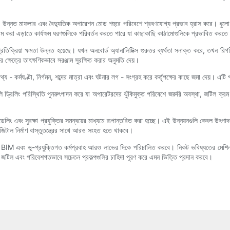
়ন্ত্রণ, উন্নত মাফলার এবং বৈদ্যুতিক অপারেশন মোড শহুরে পরিবেশে শ্রবণযোগ্য প্রভাব হ্রাস করে। ধুলো
ক্রম করা এড়াতে কার্যক্ষম ধরণগুলিকে পরিবর্তন করতে পারে যা কাছাকাছি কাঠামোগুলিকে প্রভাবিত করতে
 প্রতিক্রিয়া ক্ষমতা উন্নত হয়েছে। যখন অনবোর্ড অ্যানালিটিক্স গুরুতর ব্যর্থতা সনাক্ত করে, তখন রি
ক্ষেত্রে তাৎক্ষণিকভাবে সরঞ্জাম সুরক্ষিত করার অনুমতি দেয়।
্মক্ষম তথ্য - কর্মঘণ্টা, নির্গমন, শব্দের মাত্রা এবং ঘটনার লগ - সংগ্রহ করে কর্তৃপক্ষের কাছে জমা দেয়
ি ড্রিলিং পরিস্থিতি পুনরুৎপাদন করে যা অপারেটরদের ঝুঁকিমুক্ত পরিবেশে জরুরি অবস্থা, জটিল ক্
মডেলিং এবং সুরক্ষা প্রযুক্তির সমন্বয়ের মাধ্যমে রূপান্তরিত করা হচ্ছে। এই উন্নয়নগুলি কেবল উৎপ
জিটাল নির্মাণ বাস্তুতন্ত্রের সাথে আরও সংহত হতে থাকবে।
র BIM এবং ভূ-প্রযুক্তিগত কর্মপ্রবাহ আরও লাভের দিকে পরিচালিত করবে। নিকট ভবিষ্যতের মেশিনগুল
্ধমান জটিল এবং পরিবেশগতভাবে সচেতন প্রকল্পগুলির চাহিদা পূরণ করে এমন ভিত্তি প্রদান করবে।