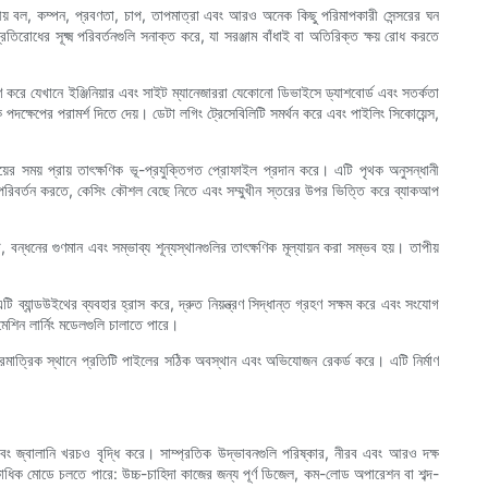
ক্ষীয় বল, কম্পন, প্রবণতা, চাপ, তাপমাত্রা এবং আরও অনেক কিছু পরিমাপকারী সেন্সরের ঘন
তিরোধের সূক্ষ্ম পরিবর্তনগুলি সনাক্ত করে, যা সরঞ্জাম বাঁধাই বা অতিরিক্ত ক্ষয় রোধ করতে
েরণ করে যেখানে ইঞ্জিনিয়ার এবং সাইট ম্যানেজাররা যেকোনো ডিভাইসে ড্যাশবোর্ড এবং সতর্কতা
লক পদক্ষেপের পরামর্শ দিতে দেয়। ডেটা লগিং ট্রেসেবিলিটি সমর্থন করে এবং পাইলিং সিকোয়েন্স,
য়ের সময় প্রায় তাৎক্ষণিক ভূ-প্রযুক্তিগত প্রোফাইল প্রদান করে। এটি পৃথক অনুসন্ধানী
ইল পরিবর্তন করতে, কেসিং কৌশল বেছে নিতে এবং সম্মুখীন স্তরের উপর ভিত্তি করে ব্যাকআপ
বন্ধনের গুণমান এবং সম্ভাব্য শূন্যস্থানগুলির তাৎক্ষণিক মূল্যায়ন করা সম্ভব হয়। তাপীয়
ব্যান্ডউইথের ব্যবহার হ্রাস করে, দ্রুত নিয়ন্ত্রণ সিদ্ধান্ত গ্রহণ সক্ষম করে এবং সংযোগ
মেশিন লার্নিং মডেলগুলি চালাতে পারে।
াত্রিক স্থানে প্রতিটি পাইলের সঠিক অবস্থান এবং অভিযোজন রেকর্ড করে। এটি নির্মাণ
 এবং জ্বালানি খরচও বৃদ্ধি করে। সাম্প্রতিক উদ্ভাবনগুলি পরিষ্কার, নীরব এবং আরও দক্ষ
 একাধিক মোডে চলতে পারে: উচ্চ-চাহিদা কাজের জন্য পূর্ণ ডিজেল, কম-লোড অপারেশন বা শব্দ-