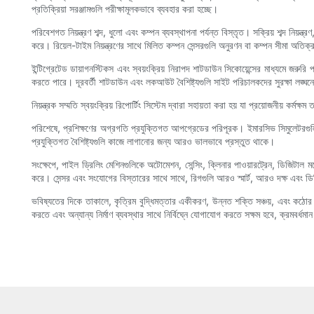
প্রতিক্রিয়া সরঞ্জামগুলি পরীক্ষামূলকভাবে ব্যবহার করা হচ্ছে।
পরিবেশগত নিয়ন্ত্রণ শব্দ, ধুলো এবং কম্পন ব্যবস্থাপনা পর্যন্ত বিস্তৃত। সক্রিয় শব্দ নিয
করে। রিয়েল-টাইম নিয়ন্ত্রণের সাথে মিলিত কম্পন সেন্সরগুলি অনুরণন বা কম্পন সীমা অতি
ইন্টিগ্রেটেড ডায়াগনস্টিকস এবং স্বয়ংক্রিয় নিরাপদ শাটডাউন সিকোয়েন্সের মাধ্যমে জরুরি
করতে পারে। দূরবর্তী শাটডাউন এবং লকআউট বৈশিষ্ট্যগুলি সাইট পরিচালকদের সুরক্ষা লঙ্ঘনের 
নিয়ন্ত্রক সম্মতি স্বয়ংক্রিয় রিপোর্টিং সিস্টেম দ্বারা সহায়তা করা হয় যা প্রয়োজনীয় কর
পরিশেষে, প্রশিক্ষণের অগ্রগতি প্রযুক্তিগত আপগ্রেডের পরিপূরক। ইমারসিভ সিমুলেটরগুল
প্রযুক্তিগত বৈশিষ্ট্যগুলি কাজে লাগানোর জন্য আরও ভালভাবে প্রস্তুত থাকে।
সংক্ষেপে, পাইল ড্রিলিং মেশিনগুলিকে অটোমেশন, সেন্সিং, ক্লিনার পাওয়ারট্রেন, ডিজিটাল 
করে। সেন্সর এবং সংযোগের বিস্তারের সাথে সাথে, রিগগুলি আরও স্মার্ট, আরও দক্ষ এবং ডি
ভবিষ্যতের দিকে তাকালে, কৃত্রিম বুদ্ধিমত্তার একীকরণ, উন্নত শক্তি সঞ্চয়, এবং কঠো
করতে এবং অন্যান্য নির্মাণ ব্যবস্থার সাথে নির্বিঘ্নে যোগাযোগ করতে সক্ষম হবে, ক্রমবর