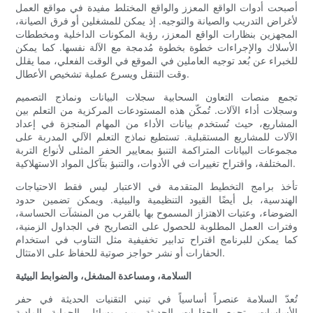
أصبحت أدوات الواقع المعزز والواقع المختلط مفيدة في مواقع العمل
لأغراض التدريب والصيانة والتوجيه. إذ يمكن للمشغلين أو فرق الصيانة،
المجهزين بنظارات الواقع المعزز، رؤية المكونات الداخلية ومخططات
الأسلاك والإجراءات خطوة بخطوة مُدمجة مع الآلة نفسها. كما يمكن
للخبراء عن بُعد توجيه العاملين في الموقع في الوقت الفعلي، مما يقلل
وقت التنقل ويسرع عملية تشخيص الأعطال.
تجمع منصات التعاون السحابية سجلات البيانات ونماذج التصميم
وسجلات أداء الآلات. تُمكّن هذه المستودعات المركزية من التعلم بين
المشاريع، حيث تُستخدم بيانات الأداء من المهام المنجزة في إعداد
الآلات للمشاريع المستقبلية. تستطيع نماذج التعلم الآلي المدربة على
مجموعات البيانات المتراكمة التنبؤ بمعايير الحفر المثلى لأنواع التربة
المختلفة، واقتراح تغييرات في الأدوات، والتنبؤ بتآكل المواد الاستهلاكية.
تأخذ برامج التخطيط المتقدمة في الاعتبار ليس فقط الاحتياجات
الهندسية، بل أيضًا القيود التنظيمية والبيئية. ويمكن تضمين حدود
الضوضاء، وعتبات الاهتزاز المسموح بها بالقرب من المنشآت الحساسة،
وفترات العمل المطلوبة للحصول على التصاريح في الجداول الزمنية،
كما يمكن للبرنامج اقتراح تدابير تخفيفية مثل التناوب في استخدام
الحفارات أو نشر حواجز صوتية للحفاظ على الامتثال.
السلامة، ومساعدة المشغل، والضوابط البيئية
تُعدّ السلامة عنصراً أساسياً في تبني التقنيات الحديثة في حفر
الأساسات. تجمع الحفارات الحديثة بين وسائل الحماية المادية