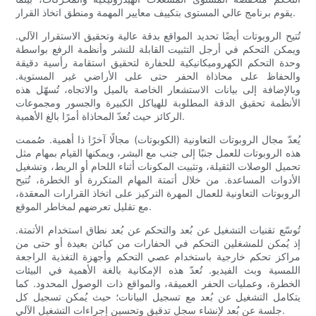
يقوم برنامج عالي المستوى بتكييف معايير المهمة ومنطق اتخاذ القرار.
تُتيح الروبوتات أيضًا تحديد المواقع بدقة عالية وتحقيق الاستقرار الآلي.
ويمكن التحكم في أرجل التثبيت القابلة للنشر وأنظمة الرفع بواسطة
وحدة التحكم الكهروميكانيكية للحفارة لتحقيق استقامة رأسية دقيقة
والحفاظ على محاذاة الحفر حتى على الأراضي غير المستوية.
وبالإضافة إلى بيانات الاستشعار الخاصة بالميل والاتجاه، تُسهّل هذه
الأنظمة تحقيق الدقة المطلوبة للهياكل الكبيرة والجسور ومجموعات
الركائز حيث تُعدّ المحاذاة أمرًا بالغ الأهمية.
يُعدّ مجال الروبوتات التعاونية (الكوبوتات) مجالًا آخرًا ذا أهمية. صُممت
هذه الروبوتات للعمل جنبًا إلى جنب مع البشر، ويمكنها القيام بمهام مثل
تحميل الوصلات الثقيلة، وتثبيت المكونات أثناء اللحام أو الربط، وتشغيل
الأدوات المساعدة. من خلال أتمتة المهام المتكررة أو الخطرة، تُتيح
الروبوتات التعاونية للعمال المهرة التركيز على اتخاذ القرارات المعقدة،
مع تقليل تعرضهم لمخاطر الموقع.
تُوسّع تقنيات التشغيل عن بُعد والتحكم عن بُعد نطاق استخدام الأتمتة.
إذ يُمكن للمشغلين التحكم في الحفارات من كبائن بعيدة أو حتى من
مراكز تحكم خارجية باستخدام عصي التحكم وأجهزة التغذية الراجعة
اللمسية وبث الفيديو. تُعدّ هذه الإمكانية بالغة الأهمية في البيئات
الخطرة، وعمليات الحفر العميقة، والمواقع ذات الوصول المحدود. كما
يتكامل التشغيل عن بُعد مع تسجيل البيانات؛ حيث يُمكن تسجيل كل
جلسة عن بُعد لإنشاء سجل تدقيق وتحسين إجراءات التشغيل الآلي.