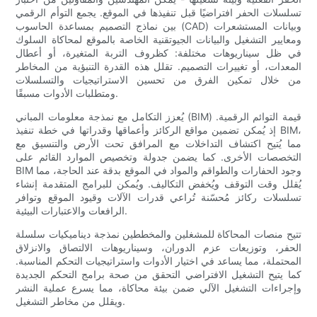
تسلسلات الحفر افتراضيًا قبل تنفيذها في الموقع. يجمع التوأم الرقمي
بين نماذج التصميم بمساعدة الحاسوب (CAD) وبيانات المستشعرات
ومعايير التشغيل والبيانات الجيوتقنية الخاصة بالموقع لمحاكاة السلوك
في ظل سيناريوهات مختلفة: كظروف التربة المتغيرة، أو أعطال
المعدات، أو تغييرات التصميم. تقلل هذه القدرة التنبؤية من المخاطر
من خلال تمكين الفرق من تحسين الاستراتيجيات والتسلسلات
ومتطلبات الأدوات مسبقًا.
يُعزز التكامل مع نمذجة معلومات المباني (BIM) قيمة التوائم الرقمية.
إذ يُمكن تضمين مواقع الركائز وأعماقها وقدراتها في خطة تنفيذ BIM،
مما يُتيح اكتشاف التداخلات مع المرافق تحت الأرض والتنسيق مع
التخصصات الأخرى. كما يضمن جدولة وتخصيص الموارد القائم على
BIM وجود الحفارات والطواقم والمواد في الموقع بدقة عند الحاجة، مما
يُقلل وقت التوقف ويُخفض التكاليف. ويُمكن للبرامج المتقدمة إنشاء
تسلسلات ركائز مُحسّنة تُراعي قدرات الآلات وقيود الموقع وتوافر
الرافعات والاعتبارات البيئية.
تتيح منصات المحاكاة للمشغلين والمخططين نمذجة ديناميكيات سلسلة
الحفر، وتوزيعات عزم الدوران، وسيناريوهات الالتصاق والانزلاق
المحتملة، مما يساعد في اختيار الأدوات واستراتيجيات التحكم المناسبة.
كما يتيح التشغيل الافتراضي التحقق من صحة برامج التحكم الجديدة
وإجراءات التشغيل الآلي ضمن بيئة محاكاة، مما يسرع عملية النشر
ويقلل من مخاطر التشغيل.