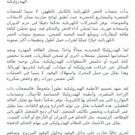
الهيدروليكية.
بدأت منصات الحفر الكهربائية بالكامل بالظهور، لا سيما للمنصات
الصغيرة والمشاريع الحضرية حيث تُطبق لوائح صارمة بشأن الانبعاثات
والضوضاء. توفر المحركات الكهربائية تحكمًا دقيقًا في عزم الدوران
واستجابة فورية، مما يُحسّن أداء الحفر والتحكم فيه. ومع تحسّن كثافة
طاقة البطاريات وتوسّع البنية التحتية للشحن، ستصبح منصات الحفر
الكهربائية خيارًا عمليًا لفترات عمل أطول وتطبيقات أكثر صعوبة.
تُعدّ الهيدروليكا التجديدية مجالًا واعدًا يستغل الطاقة المهدرة ويعيد
استخدامها لتشغيل مشغلات أخرى أو لشحن البطاريات. فعندما تنخفض
كتلة كبيرة أو تنكمش الأسطوانات الهيدروليكية، يمكن توجيه طاقة
السائل عبر خزانات هيدروليكية أو مولدات كهربائية لتخزينها كهربائيًا.
وهذا يقلل من حمل المحرك واستهلاك الوقود، لا سيما في العمليات
التي تتضمن دورات رفع وخفض متكررة.
لقد شهد تصميم الأنظمة الهيدروليكية تطوراً ملحوظاً. فالمضخات ذات
الإزاحة المتغيرة، وأنظمة الهيدروليكا الحساسة للأحمال، وصمامات
المؤازرة التي يتم التحكم بها إلكترونياً، توفر تحكماً دقيقاً مع تقليل الفاقد
الطفيلي. هذه التقنيات تقلل من توليد الحرارة وترفع الكفاءة، مما يطيل
عمر المكونات ويخفض تكاليف التشغيل. كما أن دمج التشغيل الكهربائي
للوظائف الرئيسية، مثل التحكم في الدوران أو التأرجح أو آليات التثبيت،
يقلل من الاعتماد على النظام الهيدروليكي في مهام التحكم الدقيقة.
تُجرى حاليًا تجارب على بدائل الوقود وحلول الوقود المزدوج. وتساهم