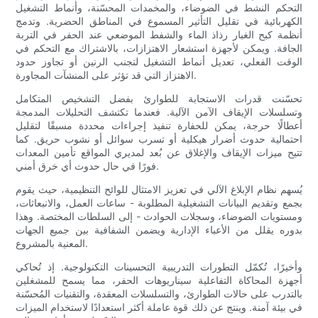
التحكم النشط في الضوضاء، والمخمدات المحسّنة، وأنماط التشغيل
الكهربائية في تقليل التأثير المسموع في المناطق الحضرية. وتدمج
أنظمة كبح الغبار رذاذ الماء والشفط الموضعي عند الحفر في التربة
الجافة. ويمكن لأجهزة استشعار الاهتزازات، بالاشتراك مع التحكم في
الوقت الفعلي، تعديل أنماط التشغيل لتجنب الرنين أو تجاوز حدود
الاهتزاز التي قد تؤثر على المنشآت المجاورة.
تحسّنت قدرات الاستجابة للطوارئ بفضل التشخيص المتكامل
وتسلسلات الإيقاف الآمن الآلية. فعندما تكتشف التحليلات المدمجة
أعطالًا حرجة، يمكن للحفارة تنفيذ إجراءات محددة مسبقًا لتقليل
احتمالية حدوث أضرار هيكلية أو تسرب سوائل أو نشوب حريق. كما
تتيح ميزات الإيقاف والإغلاق عن بُعد لمديري المواقع تأمين المعدات
فورًا في حال حدوث أي خرق أمني.
يُسهم نظام الإبلاغ الآلي في تعزيز الامتثال للوائح التنظيمية، حيث يقوم
بجمع وتقديم البيانات التشغيلية المطلوبة - ساعات العمل، والانبعاثات،
ومستويات الضوضاء، وسجلات الحوادث - إلى السلطات المختصة. وهذا
بدوره يقلل من الأعباء الإدارية ويضمن الشفافية بين جميع الجهات
المعنية بالمشروع.
وأخيرًا، تُكمّل التطورات التدريبية التحسينات التكنولوجية. إذ تُحاكي
أجهزة المحاكاة التفاعلية سيناريوهات الحفر، مما يسمح للمشغلين
بالتدرب على حالات الطوارئ، والتسلسلات المعقدة، والتقنيات المُحسّنة
في بيئة آمنة. وينتج عن ذلك قوة عاملة أكثر استعدادًا لاستخدام الميزات