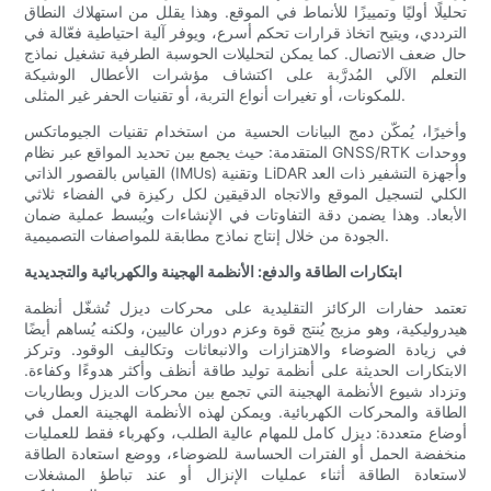
تحليلًا أوليًا وتمييزًا للأنماط في الموقع. وهذا يقلل من استهلاك النطاق
الترددي، ويتيح اتخاذ قرارات تحكم أسرع، ويوفر آلية احتياطية فعّالة في
حال ضعف الاتصال. كما يمكن لتحليلات الحوسبة الطرفية تشغيل نماذج
التعلم الآلي المُدرَّبة على اكتشاف مؤشرات الأعطال الوشيكة
للمكونات، أو تغيرات أنواع التربة، أو تقنيات الحفر غير المثلى.
وأخيرًا، يُمكّن دمج البيانات الحسية من استخدام تقنيات الجيوماتكس
المتقدمة: حيث يجمع بين تحديد المواقع عبر نظام GNSS/RTK ووحدات
القياس بالقصور الذاتي (IMUs) وتقنية LiDAR وأجهزة التشفير ذات العد
الكلي لتسجيل الموقع والاتجاه الدقيقين لكل ركيزة في الفضاء ثلاثي
الأبعاد. وهذا يضمن دقة التفاوتات في الإنشاءات ويُبسط عملية ضمان
الجودة من خلال إنتاج نماذج مطابقة للمواصفات التصميمية.
ابتكارات الطاقة والدفع: الأنظمة الهجينة والكهربائية والتجديدية
تعتمد حفارات الركائز التقليدية على محركات ديزل تُشغّل أنظمة
هيدروليكية، وهو مزيج يُنتج قوة وعزم دوران عاليين، ولكنه يُساهم أيضًا
في زيادة الضوضاء والاهتزازات والانبعاثات وتكاليف الوقود. وتركز
الابتكارات الحديثة على أنظمة توليد طاقة أنظف وأكثر هدوءًا وكفاءة.
وتزداد شيوع الأنظمة الهجينة التي تجمع بين محركات الديزل وبطاريات
الطاقة والمحركات الكهربائية. ويمكن لهذه الأنظمة الهجينة العمل في
أوضاع متعددة: ديزل كامل للمهام عالية الطلب، وكهرباء فقط للعمليات
منخفضة الحمل أو الفترات الحساسة للضوضاء، ووضع استعادة الطاقة
لاستعادة الطاقة أثناء عمليات الإنزال أو عند تباطؤ المشغلات