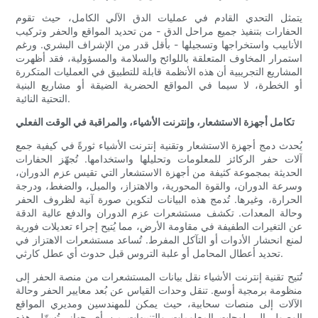
يتمثل التحدي القادم في عمليات الدق الآلي الكامل، حيث تقوم
الحفارات بتنفيذ جميع مراحل الدق - من تحديد المواقع والحفر وتركيب
الأنابيب واستخراجها وتسجيلها - بأقل قدر من الإشراف البشري. ورغم
استمرار المخاوف المتعلقة باللوائح والسلامة والمسؤولية، فقد أظهرت
المشاريع التجريبية أن هذه الأنظمة قابلة للتطبيق في العمليات المتكررة
أو الخطرة، لا سيما في المواقع الحضرية الضيقة أو مشاريع البنية
التحتية النائية.
تكامل أجهزة الاستشعار، وإنترنت الأشياء، والمراقبة في الوقت الفعلي
يُحدث دمج أجهزة الاستشعار وتقنية إنترنت الأشياء ثورةً في كيفية جمع
آلات حفر الركائز للمعلومات وتحليلها واستخدامها. تُجهّز الحفارات
الحديثة بمجموعة كثيفة من أجهزة الاستشعار التي تقيس عزم الدوران،
وسرعة الدوران، والقوة المحورية، والاهتزاز، والميل، والضغط، ودرجة
الحرارة، وغيرها. تُدمج هذه البيانات لتكوين صورة آنية لظروف الحفر
وحالة المعدات. تكشف مستشعرات عزم الدوران والدفع عالية الدقة
عن التغيرات الطفيفة في مقاومة الأرض، مما يُتيح إجراء تعديلات فورية
لمنع انحشار الأدوات أو التآكل المفرط. تُساعد مستشعرات الاهتزاز في
تحديد أعطال المحامل أو علبة التروس قبل حدوث أي عطل كارثي.
تُتيح تقنية إنترنت الأشياء نقل بيانات المستشعرات من منصة الحفر إلى
منظومة برمجية أوسع. تنقل وحدات القياس عن بُعد معايير الحفر وحالة
الآلات إلى منصات سحابية، حيث يمكن للمهندسين ومديري المواقع
الوصول إلى لوحات المعلومات والتنبيهات من أي جهاز. تُسهّل هذه