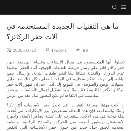
ما هي التقنيات الجديدة المستخدمة في
آلات حفر الركائز؟
2026-03-20
T-works
89
تخيلوا، أيها المتخصصون في مجال الإنشاءات وعشاق الهندسة، جهاز
حفر ركائز قادر على رسم خريطة للطبقات الجوفية أثناء الحفر، وضبط
عزم الدوران والتغذية تلقائيًا تبعًا لتغير طبقات التربة، وإرسال جميع
بياناته إلى لوحة تحكم سحابية في الوقت الفعلي، كل ذلك مع تقليل
استهلاك الوقود والضوضاء في الموقع إلى أدنى حد. إن ظهور آلات حفر
الركائز الأكثر ذكاءً ونظافةً وأمانًا يُعيد تشكيل أعمال الأساسات، ويحقق
مكاسب في الكفاءة لم تكن لتُتصور قبل عقد من الزمن.
إذا كنت مهتمًا بمعرفة التقنيات التي تجعل حفر الأساسات أكثر ذكاءً
وأمانًا واستدامة، فإن هذه المقالة تستعرض أبرز الابتكارات التي تُحدث
نقلة نوعية في هذه الآلات. ستتعرف على كيفية تضافر الأتمتة، وأجهزة
الاستشعار، وتطوير أنظمة نقل الحركة، والنماذج الرقمية، وأنظمة
السلامة لخلق جيل جديد من حلول حفر الأساسات التي تُخفض