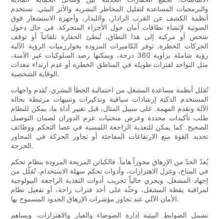
والبرمجيات المساعدة لتقليل المخاطر البشرية والأثر البيئي. تستخدم
أنظمة الكشف عن القرب الرادار، والليدار، وأجهزة الاستشعار فوق
الصوتية لإنشاء نطاقات أمان حول الأجزاء المتحركة. في حال دخول
شخص أو مركبة إلى هذا النطاق، تُبطئ الحفارة تلقائياً أو توقف
الحركات الخطرة. توفر الكاميرات المزودة بخوارزميات الرؤية الآلية
رؤية شاملة بزاوية 360 درجة، ويمكنها رصد السلوكيات غير الآمنة،
مثل التواجد لفترات طويلة في المناطق الخطرة أو عدم ارتداء معدات
الوقاية الشخصية.
تُقلل أنظمة مساعدة المشغل من احتمالية الخطأ البشري. تُقدم واجهات
المستخدم الذكية إرشادات سياقية وتذكيرات وتنبيهات مرتبطة بحالة
الآلة وتقدم المهمة. على سبيل المثال، قبل تغيير أداة ما، يمكن للنظام
طلب تأكيدات محددة وعرض منحنيات عزم الدوران لضمان التوصيل
الصحيح. كما يمكن للتغذية الراجعة اللمسية في عصا التحكم ووظائف
تحديد القوة منع الارتفاعات المفاجئة أو تجاوز الحركة في المحاور
الحرجة.
يُعدّ الحدّ من الإرهاق محوراً هاماً. فالكبائن المريحة المزودة بنظام تحكم
في المناخ، وعزل الاهتزازات، وأدوات تحكم سهلة الاستخدام، تُقلّل من
إجهاد المشغل. ويجري حالياً تجريب أدوات التغذية الراجعة البيولوجية
لمراقبة يقظة المشغل، وحثّه على أخذ فترات راحة، أو تفعيل نظام
الأمان الآلي عند تجاوز مؤشرات الإرهاق الحدود المسموح بها.
تشمل الضوابط البيئية إدارة الضوضاء والغبار والاهتزازات. ويساهم