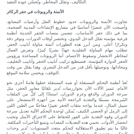
التكاليف، وتقلل المخاطر، وتُحسّن جودة التنفيذ.
الأتمتة والروبوتات في حفر الركائز
تجاوزت الأتمتة والروبوتات حدود خطوط النقل وأرضيات المصانع،
وأصبحت الآن عنصرًا أساسيًا في مشاريع الإنشاءات المدنية الضخمة،
بما في ذلك حفر الأساسات. تتضمن منصات الحفر الحديثة أنظمة
فرعية مؤتمتة تقلل التدخل اليدوي، وتختصر أوقات الدورات، وتوفر دقة
وتكرارًا أعلى. ومن أبرز هذه التطورات أتمتة مناولة أنابيب الحفر.
تتطلب مهام المناولة التقليدية جهدًا بشريًا كبيرًا، وتعرض العمال
لمخاطر الانحشار وسقوط الأجسام. أما الروبوتات المساعدة ورؤوس
الحفر الدوارة المؤتمتة، فتستطيع تركيب أنابيب الحفر وأنابيب التغليف،
ومحاذاتها، وتوصيلها بأقل قدر من التدخل البشري. وهذا يقلل من وقت
التوقف، ويحسن سلامة الموقع.
تُعدّ أنظمة التحكم المستقلة أو شبه المستقلة خطوةً هامةً أخرى نحو
الأمام. تتميز الآلات الآن بخوارزميات تُدير تلقائيًا معايير الحفر، مثل
سرعة الدوران والدفع وعزم الدوران، استنادًا إلى كلٍّ من الملفات
المُبرمجة مسبقًا والتغذية الراجعة الآنية من أجهزة الاستشعار. على
سبيل المثال، عندما يواجه مثقاب الحفر تغييرًا مفاجئًا من الطين اللين
إلى الرمل أو الحصى الكثيف، يُمكن لوحدة التحكم الآلية تعديل سرعة
الدوران وقوة التغذية على الفور للحفاظ على الاختراق الأمثل وتجنب
انحشار الأدوات. تحمي هذه التعديلات المعدات وتمنع التأخيرات المكلفة.
غالبًا ما يتم تطبيق الاستقلالية كتحكم متعدد المستويات: تُدير وحدات
التحكم منخفضة المستوى المشغلات الهيدروليكية والمحركات، بينما