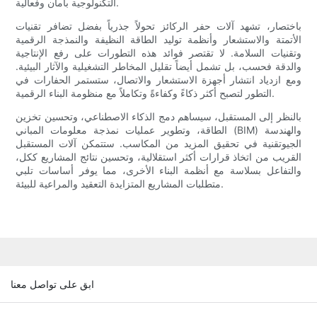
التكنولوجية بأمان وفعالية.
باختصار، تشهد آلات حفر الركائز تحولاً جذرياً بفضل تضافر تقنيات
الأتمتة والاستشعار وأنظمة توليد الطاقة النظيفة والنمذجة الرقمية
وتقنيات السلامة. لا تقتصر فوائد هذه التطورات على رفع الإنتاجية
والدقة فحسب، بل تشمل أيضاً تقليل المخاطر التشغيلية والآثار البيئية.
ومع ازدياد انتشار أجهزة الاستشعار والاتصال، ستستمر الحفارات في
التطور لتصبح أكثر ذكاءً وكفاءةً وتكاملاً مع منظومة البناء الرقمية.
بالنظر إلى المستقبل، سيساهم دمج الذكاء الاصطناعي، وتحسين تخزين
الطاقة، وتطوير عمليات نمذجة معلومات المباني (BIM) والهندسة
الجيوتقنية في تحقيق المزيد من المكاسب. ستتمكن آلات المستقبل
القريب من اتخاذ قرارات أكثر استقلالية، وتحسين نتائج المشاريع ككل،
والتفاعل بسلاسة مع أنظمة البناء الأخرى، مما يوفر أساسات تلبي
متطلبات المشاريع المتزايدة التعقيد والمراعية للبيئة.
ابق على تواصل معنا