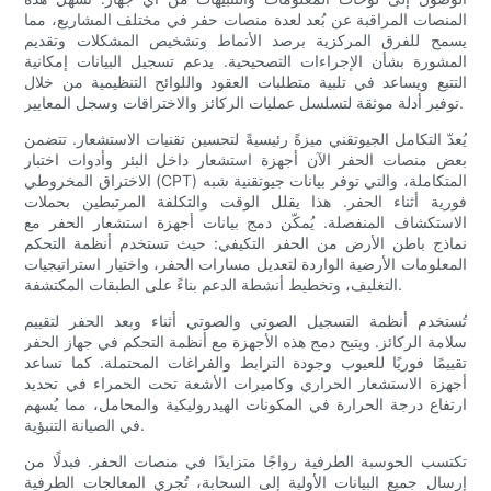
المنصات المراقبة عن بُعد لعدة منصات حفر في مختلف المشاريع، مما
يسمح للفرق المركزية برصد الأنماط وتشخيص المشكلات وتقديم
المشورة بشأن الإجراءات التصحيحية. يدعم تسجيل البيانات إمكانية
التتبع ويساعد في تلبية متطلبات العقود واللوائح التنظيمية من خلال
توفير أدلة موثقة لتسلسل عمليات الركائز والاختراقات وسجل المعايير.
يُعدّ التكامل الجيوتقني ميزةً رئيسيةً لتحسين تقنيات الاستشعار. تتضمن
بعض منصات الحفر الآن أجهزة استشعار داخل البئر وأدوات اختبار
الاختراق المخروطي (CPT) المتكاملة، والتي توفر بيانات جيوتقنية شبه
فورية أثناء الحفر. هذا يقلل الوقت والتكلفة المرتبطين بحملات
الاستكشاف المنفصلة. يُمكّن دمج بيانات أجهزة استشعار الحفر مع
نماذج باطن الأرض من الحفر التكيفي: حيث تستخدم أنظمة التحكم
المعلومات الأرضية الواردة لتعديل مسارات الحفر، واختيار استراتيجيات
التغليف، وتخطيط أنشطة الدعم بناءً على الطبقات المكتشفة.
تُستخدم أنظمة التسجيل الصوتي والصوتي أثناء وبعد الحفر لتقييم
سلامة الركائز. ويتيح دمج هذه الأجهزة مع أنظمة التحكم في جهاز الحفر
تقييمًا فوريًا للعيوب وجودة الترابط والفراغات المحتملة. كما تساعد
أجهزة الاستشعار الحراري وكاميرات الأشعة تحت الحمراء في تحديد
ارتفاع درجة الحرارة في المكونات الهيدروليكية والمحامل، مما يُسهم
في الصيانة التنبؤية.
تكتسب الحوسبة الطرفية رواجًا متزايدًا في منصات الحفر. فبدلًا من
إرسال جميع البيانات الأولية إلى السحابة، تُجري المعالجات الطرفية