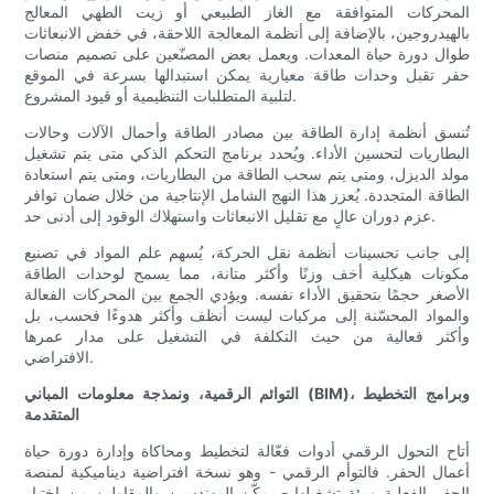
المحركات المتوافقة مع الغاز الطبيعي أو زيت الطهي المعالج
بالهيدروجين، بالإضافة إلى أنظمة المعالجة اللاحقة، في خفض الانبعاثات
طوال دورة حياة المعدات. ويعمل بعض المصنّعين على تصميم منصات
حفر تقبل وحدات طاقة معيارية يمكن استبدالها بسرعة في الموقع
لتلبية المتطلبات التنظيمية أو قيود المشروع.
تُنسق أنظمة إدارة الطاقة بين مصادر الطاقة وأحمال الآلات وحالات
البطاريات لتحسين الأداء. ويُحدد برنامج التحكم الذكي متى يتم تشغيل
مولد الديزل، ومتى يتم سحب الطاقة من البطاريات، ومتى يتم استعادة
الطاقة المتجددة. يُعزز هذا النهج الشامل الإنتاجية من خلال ضمان توافر
عزم دوران عالٍ مع تقليل الانبعاثات واستهلاك الوقود إلى أدنى حد.
إلى جانب تحسينات أنظمة نقل الحركة، يُسهم علم المواد في تصنيع
مكونات هيكلية أخف وزنًا وأكثر متانة، مما يسمح لوحدات الطاقة
الأصغر حجمًا بتحقيق الأداء نفسه. ويؤدي الجمع بين المحركات الفعالة
والمواد المحسّنة إلى مركبات ليست أنظف وأكثر هدوءًا فحسب، بل
وأكثر فعالية من حيث التكلفة في التشغيل على مدار عمرها
الافتراضي.
التوائم الرقمية، ونمذجة معلومات المباني (BIM)، وبرامج التخطيط
المتقدمة
أتاح التحول الرقمي أدوات فعّالة لتخطيط ومحاكاة وإدارة دورة حياة
أعمال الحفر. فالتوأم الرقمي - وهو نسخة افتراضية ديناميكية لمنصة
الحفر الفعلية وبيئة تشغيلها - يمكّن المهندسين والمقاولين من اختبار