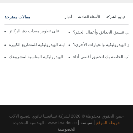
مقالات مقترحة
فيديو الشركة
الأسئلة الشائعة
أخبار
كيف تؤثر الممارسات المستدامة على تطوير معدات دق الركائز
ة في تنسيق الحدائق وأعمال الحفر؟
ز الهيدروليكية والخيارات الأخرى؟
لة ناجحة: استخدام آلات دق الركائز الثابتة الهيدروليكية للمشاريع الكبيرة
لقلاب الخاصة بك لتحقيق أقصى أداء
كيفية اختيار مطرقة دق الركائز الهيدروليكية المناسبة لمشروعك
جميع الحقوق محفوظة © 2026 لشركة تشانغشا تيانوي لتصنيع الآلات
خريطة الموقع
|
سياسة
|
الهندسية المحدودة - www.t-works.cc
الخصوصية