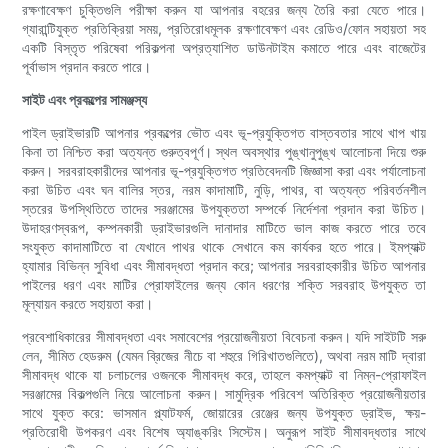
রক্ষণাবেক্ষণ চুক্তিগুলি পরীক্ষা করুন যা আপনার বহরের জন্য তৈরি করা যেতে পারে।
গ্যারান্টিযুক্ত প্রতিক্রিয়া সময়, প্রতিরোধমূলক রক্ষণাবেক্ষণ এবং রেডিও/ফোন সহায়তা সহ
একটি বিস্তৃত পরিষেবা পরিকল্পনা অপ্রত্যাশিত ডাউনটাইম কমাতে পারে এবং বাজেটের
পূর্বাভাস প্রদান করতে পারে।
সাইট এবং প্রকল্পের সামঞ্জস্য
পাইল ড্রাইভারটি আপনার প্রকল্পের ভৌত এবং ভূ-প্রযুক্তিগত বাস্তবতার সাথে খাপ খায়
কিনা তা নিশ্চিত করা অত্যন্ত গুরুত্বপূর্ণ। স্থল অবস্থার পুঙ্খানুপুঙ্খ আলোচনা দিয়ে শুরু
করুন। সরবরাহকারীদের আপনার ভূ-প্রযুক্তিগত প্রতিবেদনটি জিজ্ঞাসা করা এবং পর্যালোচনা
করা উচিত এবং ঘন বালির স্তর, নরম কাদামাটি, নুড়ি, পাথর, বা অত্যন্ত পরিবর্তনশীল
স্তরের উপস্থিতিতে তাদের সরঞ্জামের উপযুক্ততা সম্পর্কে নির্দেশনা প্রদান করা উচিত।
উদাহরণস্বরূপ, কম্পনকারী ড্রাইভারগুলি দানাদার মাটিতে ভাল কাজ করতে পারে তবে
সংযুক্ত কাদামাটিতে বা যেখানে পাথর থাকে সেখানে কম কার্যকর হতে পারে। ইমপ্যাক্ট
হ্যামার বিভিন্ন সুবিধা এবং সীমাবদ্ধতা প্রদান করে; আপনার সরবরাহকারীর উচিত আপনার
পাইলের ধরণ এবং মাটির প্রোফাইলের জন্য কোন ধরণের শক্তি সরবরাহ উপযুক্ত তা
মূল্যায়ন করতে সহায়তা করা।
প্রবেশাধিকারের সীমাবদ্ধতা এবং সমাবেশের প্রয়োজনীয়তা বিবেচনা করুন। যদি সাইটটি সরু
লেন, সীমিত হেডরুম (যেমন ব্রিজের নীচে বা শহুরে গিরিখাতগুলিতে), অথবা নরম মাটি দ্বারা
সীমাবদ্ধ থাকে যা চলাচলের ওজনকে সীমাবদ্ধ করে, তাহলে কমপ্যাক্ট বা নিম্ন-প্রোফাইল
সরঞ্জামের বিকল্পগুলি নিয়ে আলোচনা করুন। সামুদ্রিক পরিবেশ অতিরিক্ত প্রয়োজনীয়তার
সাথে যুক্ত করে: ভাসমান প্ল্যাটফর্ম, জোয়ারের রেঞ্জের জন্য উপযুক্ত ড্রাইভ, ক্ষয়-
প্রতিরোধী উপকরণ এবং বিশেষ অ্যাঙ্করিং সিস্টেম। অনুরূপ সাইট সীমাবদ্ধতার সাথে