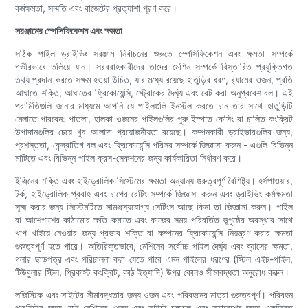
কর্মক্ষমতা, সম্মতি এবং বাজেটের প্রত্যাশা পূরণ করে।
সরঞ্জামের স্পেসিফিকেশন এবং ক্ষমতা
সঠিক পাইল ড্রাইভিং সরঞ্জাম নির্বাচনের শুরুতে স্পেসিফিকেশন এবং ক্ষমতা সম্পর্কে
গভীরভাবে তলিয়ে যান। সরবরাহকারীদের তাদের মেশিন সম্পর্কে বিস্তারিত প্রযুক্তিগত
তথ্য প্রদান করতে সক্ষম হওয়া উচিত, যার মধ্যে রয়েছে হাতুড়ির ধরণ, র‍্যামের ওজন, প্রতি
আঘাতে শক্তি, আঘাতের ফ্রিকোয়েন্সি, স্ট্রোকের দৈর্ঘ্য এবং রেট করা অনুপ্রবেশ বল। এই
পরামিতিগুলি জানার মাধ্যমে আপনি যে পাইলগুলি ইনস্টল করতে চান তার সাথে হাতুড়িটি
মেলাতে পারবেন: পাতলা, হালকা ওজনের পাইলগুলির পুরু ইস্পাত কেসিং বা চালিত কংক্রিট
উপাদানগুলির চেয়ে খুব আলাদা প্রয়োজনীয়তা রয়েছে। কম্পনকারী ড্রাইভারগুলির জন্য,
প্রশস্ততা, কেন্দ্রাতিগ বল এবং ফ্রিকোয়েন্সি পরিসর সম্পর্কে জিজ্ঞাসা করুন - এগুলি বিভিন্ন
মাটিতে এবং বিভিন্ন পাইল ক্রস-সেকশনের জন্য কার্যকারিতা নির্ধারণ করে।
ইঞ্জিনের শক্তি এবং হাইড্রোলিক সিস্টেমের ক্ষমতা অন্যান্য গুরুত্বপূর্ণ বৈশিষ্ট্য। হর্সপাওয়ার,
টর্ক, হাইড্রোলিক প্রবাহ এবং চাপের রেটিং সম্পর্কে জিজ্ঞাসা করুন এবং ড্রাইভিং কর্মক্ষমতা
সূক্ষ্ম করার জন্য সিস্টেমটিতে সামঞ্জস্যযোগ্য সেটিংস আছে কিনা তা জিজ্ঞাসা করুন। পাইল
বা আশেপাশের কাঠামোর ক্ষতি কমাতে এবং কাজের সময় পরিবর্তিত ভূপৃষ্ঠের অবস্থার সাথে
খাপ খাইয়ে নেওয়ার জন্য প্রভাব শক্তি বা কম্পনের ফ্রিকোয়েন্সি নিয়ন্ত্রণ করার ক্ষমতা
গুরুত্বপূর্ণ হতে পারে। অতিরিক্তভাবে, মেশিনের সর্বোচ্চ পাইল দৈর্ঘ্য এবং ব্যাসের ক্ষমতা,
গলার ছাড়পত্র এবং পরিচালনা করা যেতে পারে এমন পাইলের ধরণের (স্টিল এইচ-পাইল,
টিউবুলার স্টিল, প্রিকাস্ট কংক্রিট, কাঠ ইত্যাদি) উপর কোনও সীমাবদ্ধতা অনুরোধ করুন।
লজিস্টিক এবং সাইটের সীমাবদ্ধতার জন্য ওজন এবং পরিবহনের মাত্রা গুরুত্বপূর্ণ। পরিবহন
পারমিটের জন্য মোট মেশিনের ওজন এবং সাইটে চলাচল এবং সমাবেশের জন্য একত্রিত