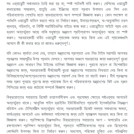
সব ওয়্যারেন্টি সমানভাবে তৈরি করা হয় না; স্পষ্ট শর্তাবলী দাবি করুন। মেশিনের ওয়ারেন্টি
কভারেজের সময়কাল, হাতুড়ি এবং ইঞ্জিনের মতো প্রধান উপাদান এবং সিল এবং
পরিধানযোগ্য প্লেটের মতো ব্যবহারযোগ্য অংশ সম্পর্কে জিজ্ঞাসা করুন। কোন পদক্ষেপ বা
শর্তগুলি ওয়ারেন্টি বাতিল করতে পারে তা নির্ধারণ করুন, উদাহরণস্বরূপ, অ-অনুমোদিত তরল
ব্যবহার, পরিবর্তন, বা নির্দিষ্ট পরামিতিগুলির বাইরে কাজ করা। ওয়ারেন্টিতে সাইটে শ্রম এবং
ভ্রমণ অন্তর্ভুক্ত আছে নাকি শুধুমাত্র যন্ত্রাংশ প্রতিস্থাপন অন্তর্ভুক্ত আছে তা স্পষ্ট
করুন। সরবরাহকারী বর্ধিত ওয়ারেন্টি প্যাকেজ অফার করে কিনা এবং এই প্যাকেজগুলি
আসলে কী কী কভার করে তা জানাও গুরুত্বপূর্ণ।
যদি কোনও ব্যর্থতা দেখা দেয়, তাহলে যন্ত্রাংশের প্রাপ্যতা এবং লিড টাইম সরাসরি আপনার
প্রকল্পের সময়সূচীর উপর প্রভাব ফেলবে। আপনার অঞ্চলে সরবরাহের জন্য গুরুত্বপূর্ণ খুচরা
যন্ত্রাংশ এবং সাধারণ লিড টাইমের তালিকা জিজ্ঞাসা করুন। পুরানো মডেল বা বিশেষায়িত
যন্ত্রাংশের জন্য, সরবরাহকারী দীর্ঘমেয়াদী খুচরা যন্ত্রাংশের সহায়তার নিশ্চয়তা দেয় কিনা বা
বিনিময়যোগ্য/আপগ্রেডযোগ্য যন্ত্রাংশের পরামর্শ দেয় কিনা তা যাচাই করুন। দীর্ঘ প্রকল্পের
সময় দ্রুত পুনরায় পূরণের জন্য প্যাকেজ ডিল বা পরিধানযোগ্য যন্ত্রাংশের কিট এবং দ্রুত
শিপিংয়ের জন্য খরচ কাঠামো সম্পর্কে জিজ্ঞাসা করুন।
বিক্রয়োত্তর সহায়তায় রিমোট ডায়াগনস্টিকস এবং প্রযোজ্য ক্ষেত্রে সফ্টওয়্যার আপডেট
অন্তর্ভুক্ত থাকে। আধুনিক পাইল ড্রাইভিং ইউনিটগুলিতে প্রায়শই ইলেকট্রনিক নিয়ন্ত্রণ
মডিউল এবং টেলিমেটিক্স অন্তর্ভুক্ত থাকে; সরবরাহকারী রিমোট সমস্যা সমাধানের ক্ষমতা,
ফার্মওয়্যার আপডেট এবং কর্মক্ষমতা পর্যবেক্ষণের জন্য ডেটা অ্যাক্সেস সরবরাহ করে কিনা তা
জিজ্ঞাসা করুন। প্রশিক্ষণের বিকল্পগুলিও বিক্রয়োত্তর সহায়তার অংশ - অপারেটর এবং
রক্ষণাবেক্ষণ প্রশিক্ষণ অন্তর্ভুক্ত কিনা, প্রদত্ত সার্টিফিকেশনের স্তর এবং রিফ্রেশার
কোর্সগুলি উপলব্ধ কিনা তা নির্ধারণ করুন। অবশেষে, পরিষেবা চুক্তি এবং পরিকল্পিত