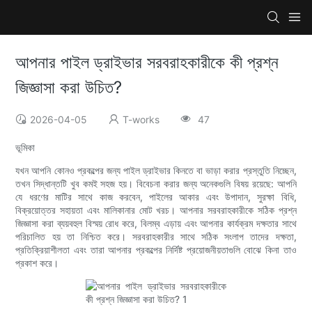
আপনার পাইল ড্রাইভার সরবরাহকারীকে কী প্রশ্ন
জিজ্ঞাসা করা উচিত?
2026-04-05
T-works
47
ভূমিকা
যখন আপনি কোনও প্রকল্পের জন্য পাইল ড্রাইভার কিনতে বা ভাড়া করার প্রস্তুতি নিচ্ছেন,
তখন সিদ্ধান্তটি খুব কমই সহজ হয়। বিবেচনা করার জন্য অনেকগুলি বিষয় রয়েছে: আপনি
যে ধরণের মাটির সাথে কাজ করবেন, পাইলের আকার এবং উপাদান, সুরক্ষা বিধি,
বিক্রয়োত্তর সহায়তা এবং মালিকানার মোট খরচ। আপনার সরবরাহকারীকে সঠিক প্রশ্ন
জিজ্ঞাসা করা ব্যয়বহুল বিস্ময় রোধ করে, বিলম্ব এড়ায় এবং আপনার কার্যক্রম দক্ষতার সাথে
পরিচালিত হয় তা নিশ্চিত করে। সরবরাহকারীর সাথে সঠিক সংলাপ তাদের দক্ষতা,
প্রতিক্রিয়াশীলতা এবং তারা আপনার প্রকল্পের নির্দিষ্ট প্রয়োজনীয়তাগুলি বোঝে কিনা তাও
প্রকাশ করে।