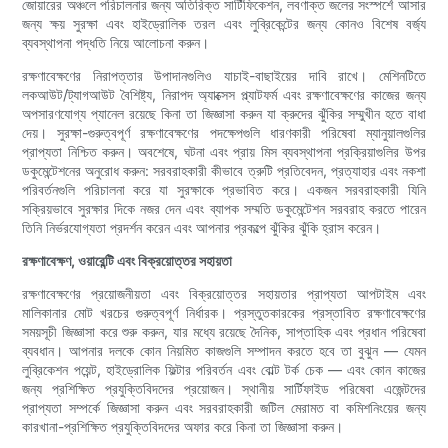
জোয়ারের অঞ্চলে পরিচালনার জন্য অতিরিক্ত সার্টিফিকেশন, লবণাক্ত জলের সংস্পর্শে আসার
জন্য ক্ষয় সুরক্ষা এবং হাইড্রোলিক তরল এবং লুব্রিকেন্টের জন্য কোনও বিশেষ বর্জ্য
ব্যবস্থাপনা পদ্ধতি নিয়ে আলোচনা করুন।
রক্ষণাবেক্ষণের নিরাপত্তার উপাদানগুলিও যাচাই-বাছাইয়ের দাবি রাখে। মেশিনটিতে
লকআউট/ট্যাগআউট বৈশিষ্ট্য, নিরাপদ অ্যাক্সেস প্ল্যাটফর্ম এবং রক্ষণাবেক্ষণের কাজের জন্য
অপসারণযোগ্য প্যানেল রয়েছে কিনা তা জিজ্ঞাসা করুন যা ক্রুদের ঝুঁকির সম্মুখীন হতে বাধা
দেয়। সুরক্ষা-গুরুত্বপূর্ণ রক্ষণাবেক্ষণের পদক্ষেপগুলি ধারণকারী পরিষেবা ম্যানুয়ালগুলির
প্রাপ্যতা নিশ্চিত করুন। অবশেষে, ঘটনা এবং প্রায় মিস ব্যবস্থাপনা প্রক্রিয়াগুলির উপর
ডকুমেন্টেশনের অনুরোধ করুন: সরবরাহকারী কীভাবে ত্রুটি প্রতিবেদন, প্রত্যাহার এবং নকশা
পরিবর্তনগুলি পরিচালনা করে যা সুরক্ষাকে প্রভাবিত করে। একজন সরবরাহকারী যিনি
সক্রিয়ভাবে সুরক্ষার দিকে নজর দেন এবং ব্যাপক সম্মতি ডকুমেন্টেশন সরবরাহ করতে পারেন
তিনি নির্ভরযোগ্যতা প্রদর্শন করেন এবং আপনার প্রকল্পে ঝুঁকির ঝুঁকি হ্রাস করেন।
রক্ষণাবেক্ষণ, ওয়ারেন্টি এবং বিক্রয়োত্তর সহায়তা
রক্ষণাবেক্ষণের প্রয়োজনীয়তা এবং বিক্রয়োত্তর সহায়তার প্রাপ্যতা আপটাইম এবং
মালিকানার মোট খরচের গুরুত্বপূর্ণ নির্ধারক। প্রস্তুতকারকের প্রস্তাবিত রক্ষণাবেক্ষণের
সময়সূচী জিজ্ঞাসা করে শুরু করুন, যার মধ্যে রয়েছে দৈনিক, সাপ্তাহিক এবং প্রধান পরিষেবা
ব্যবধান। আপনার দলকে কোন নিয়মিত কাজগুলি সম্পাদন করতে হবে তা বুঝুন — যেমন
লুব্রিকেশন পয়েন্ট, হাইড্রোলিক ফিল্টার পরিবর্তন এবং বোল্ট টর্ক চেক — এবং কোন কাজের
জন্য প্রশিক্ষিত প্রযুক্তিবিদদের প্রয়োজন। স্থানীয় সার্টিফাইড পরিষেবা এজেন্টদের
প্রাপ্যতা সম্পর্কে জিজ্ঞাসা করুন এবং সরবরাহকারী জটিল মেরামত বা কমিশনিংয়ের জন্য
কারখানা-প্রশিক্ষিত প্রযুক্তিবিদদের অফার করে কিনা তা জিজ্ঞাসা করুন।