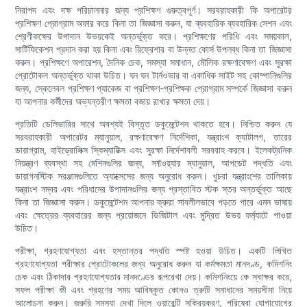
নিরাপদ এবং দক্ষ পরিচালনার জন্য প্রশিক্ষণ গুরুত্বপূর্ণ। সরবরাহকারী কি অপারেটর
প্রশিক্ষণ প্রোগ্রাম অফার করে কিনা তা জিজ্ঞাসা করুন, যা ব্যবহারিক ব্যবহারিক সেশন এবং
শ্রেণীকক্ষের উপাদান উভয়কেই অন্তর্ভুক্ত করে। প্রশিক্ষণের পরিধি এবং সময়কাল,
সার্টিফিকেশন প্রদান করা হয় কিনা এবং রিফ্রেশার বা উন্নত কোর্স উপলব্ধ কিনা তা জিজ্ঞাসা
করুন। প্রশিক্ষণে অপারেশন, দৈনিক চেক, সমস্যা সমাধান, মৌলিক রক্ষণাবেক্ষণ এবং সুরক্ষা
প্রোটোকল অন্তর্ভুক্ত থাকা উচিত। ঘন ঘন টার্নওভার বা একাধিক সাইট সহ কোম্পানিগুলির
জন্য, স্কেলেবল প্রশিক্ষণ প্যাকেজ বা প্রশিক্ষণ-প্রশিক্ষক প্রোগ্রাম সম্পর্কে জিজ্ঞাসা করুন
যা আপনার কর্মীদের অভ্যন্তরীণ ক্ষমতা বজায় রাখার ক্ষমতা দেয়।
প্রতিটি ডেলিভারির সাথে অবশ্যই বিস্তৃত ডকুমেন্টেশন থাকতে হবে। নিশ্চিত করুন যে
সরবরাহকারী অপারেটর ম্যানুয়াল, রক্ষণাবেক্ষণ নির্দেশিকা, যন্ত্রাংশ ক্যাটালগ, তারের
ডায়াগ্রাম, হাইড্রোলিক্স স্কিম্যাটিক্স এবং সুরক্ষা নির্দেশাবলী সরবরাহ করবে। ইলেকট্রনিক
নিয়ন্ত্রণ ব্যবস্থা সহ মেশিনগুলির জন্য, সফ্টওয়্যার ম্যানুয়াল, আপডেট পদ্ধতি এবং
ডায়াগনস্টিক সরঞ্জামগুলিতে অ্যাক্সেসের জন্য অনুরোধ করুন। খুচরা যন্ত্রাংশের তালিকায়
যন্ত্রাংশ নম্বর এবং পরিধানের উপাদানগুলির জন্য প্রস্তাবিত স্টক স্তর অন্তর্ভুক্ত আছে
কিনা তা জিজ্ঞাসা করুন। ডকুমেন্টেশন আপনার ক্রুরা সাবলীলভাবে পড়তে পারে এমন ভাষায়
এবং ক্ষেত্রের ব্যবহারের জন্য প্রয়োজনে ডিজিটাল এবং মুদ্রিত উভয় ফর্ম্যাটে পাওয়া
উচিত।
পরীক্ষা, গ্রহণযোগ্যতা এবং হস্তান্তর পদ্ধতি স্পষ্ট হওয়া উচিত। একটি লিখিত
গ্রহণযোগ্যতা পরীক্ষার প্রোটোকলের জন্য অনুরোধ করুন যা কর্মক্ষমতা মানদণ্ড, কমিশনিং
চেক এবং ঠিকাদার গ্রহণযোগ্যতার মানদণ্ডের রূপরেখা দেয়। কমিশনিংয়ে কে স্বাক্ষর করে,
সফল পরীক্ষা কী এবং গ্রহণের সময় আবিষ্কৃত কোনও ত্রুটি সমাধানের সময়সীমা নিয়ে
আলোচনা করুন। জরুরি সমস্যা দেখা দিলে ওয়ারেন্টি সক্রিয়করণ, পরিষেবা যোগাযোগের