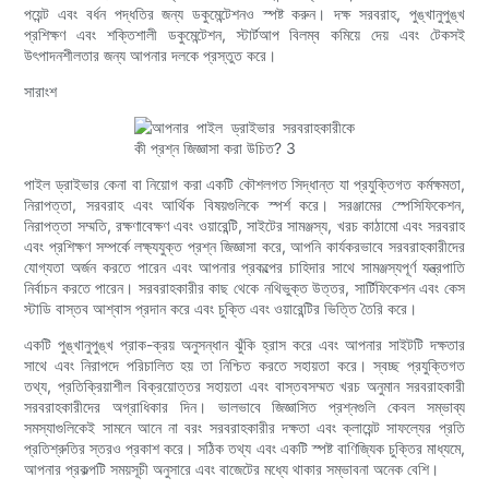
পয়েন্ট এবং বর্ধন পদ্ধতির জন্য ডকুমেন্টেশনও স্পষ্ট করুন। দক্ষ সরবরাহ, পুঙ্খানুপুঙ্খ
প্রশিক্ষণ এবং শক্তিশালী ডকুমেন্টেশন, স্টার্টআপ বিলম্ব কমিয়ে দেয় এবং টেকসই
উৎপাদনশীলতার জন্য আপনার দলকে প্রস্তুত করে।
সারাংশ
পাইল ড্রাইভার কেনা বা নিয়োগ করা একটি কৌশলগত সিদ্ধান্ত যা প্রযুক্তিগত কর্মক্ষমতা,
নিরাপত্তা, সরবরাহ এবং আর্থিক বিষয়গুলিকে স্পর্শ করে। সরঞ্জামের স্পেসিফিকেশন,
নিরাপত্তা সম্মতি, রক্ষণাবেক্ষণ এবং ওয়ারেন্টি, সাইটের সামঞ্জস্য, খরচ কাঠামো এবং সরবরাহ
এবং প্রশিক্ষণ সম্পর্কে লক্ষ্যযুক্ত প্রশ্ন জিজ্ঞাসা করে, আপনি কার্যকরভাবে সরবরাহকারীদের
যোগ্যতা অর্জন করতে পারেন এবং আপনার প্রকল্পের চাহিদার সাথে সামঞ্জস্যপূর্ণ যন্ত্রপাতি
নির্বাচন করতে পারেন। সরবরাহকারীর কাছ থেকে নথিভুক্ত উত্তর, সার্টিফিকেশন এবং কেস
স্টাডি বাস্তব আশ্বাস প্রদান করে এবং চুক্তি এবং ওয়ারেন্টির ভিত্তি তৈরি করে।
একটি পুঙ্খানুপুঙ্খ প্রাক-ক্রয় অনুসন্ধান ঝুঁকি হ্রাস করে এবং আপনার সাইটটি দক্ষতার
সাথে এবং নিরাপদে পরিচালিত হয় তা নিশ্চিত করতে সহায়তা করে। স্বচ্ছ প্রযুক্তিগত
তথ্য, প্রতিক্রিয়াশীল বিক্রয়োত্তর সহায়তা এবং বাস্তবসম্মত খরচ অনুমান সরবরাহকারী
সরবরাহকারীদের অগ্রাধিকার দিন। ভালভাবে জিজ্ঞাসিত প্রশ্নগুলি কেবল সম্ভাব্য
সমস্যাগুলিকেই সামনে আনে না বরং সরবরাহকারীর দক্ষতা এবং ক্লায়েন্ট সাফল্যের প্রতি
প্রতিশ্রুতির স্তরও প্রকাশ করে। সঠিক তথ্য এবং একটি স্পষ্ট বাণিজ্যিক চুক্তির মাধ্যমে,
আপনার প্রকল্পটি সময়সূচী অনুসারে এবং বাজেটের মধ্যে থাকার সম্ভাবনা অনেক বেশি।