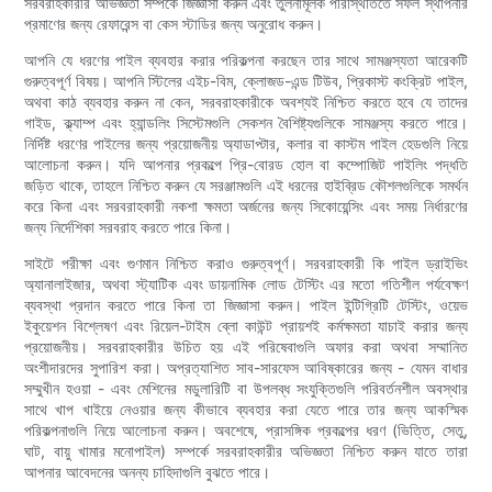
সরবরাহকারীর অভিজ্ঞতা সম্পর্কে জিজ্ঞাসা করুন এবং তুলনামূলক পরিস্থিতিতে সফল স্থাপনার
প্রমাণের জন্য রেফারেন্স বা কেস স্টাডির জন্য অনুরোধ করুন।
আপনি যে ধরণের পাইল ব্যবহার করার পরিকল্পনা করছেন তার সাথে সামঞ্জস্যতা আরেকটি
গুরুত্বপূর্ণ বিষয়। আপনি স্টিলের এইচ-বিম, ক্লোজড-এন্ড টিউব, প্রিকাস্ট কংক্রিট পাইল,
অথবা কাঠ ব্যবহার করুন না কেন, সরবরাহকারীকে অবশ্যই নিশ্চিত করতে হবে যে তাদের
গাইড, ক্ল্যাম্প এবং হ্যান্ডলিং সিস্টেমগুলি সেকশন বৈশিষ্ট্যগুলিকে সামঞ্জস্য করতে পারে।
নির্দিষ্ট ধরণের পাইলের জন্য প্রয়োজনীয় অ্যাডাপ্টার, কলার বা কাস্টম পাইল হেডগুলি নিয়ে
আলোচনা করুন। যদি আপনার প্রকল্পে প্রি-বোরড হোল বা কম্পোজিট পাইলিং পদ্ধতি
জড়িত থাকে, তাহলে নিশ্চিত করুন যে সরঞ্জামগুলি এই ধরনের হাইব্রিড কৌশলগুলিকে সমর্থন
করে কিনা এবং সরবরাহকারী নকশা ক্ষমতা অর্জনের জন্য সিকোয়েন্সিং এবং সময় নির্ধারণের
জন্য নির্দেশিকা সরবরাহ করতে পারে কিনা।
সাইটে পরীক্ষা এবং গুণমান নিশ্চিত করাও গুরুত্বপূর্ণ। সরবরাহকারী কি পাইল ড্রাইভিং
অ্যানালাইজার, অথবা স্ট্যাটিক এবং ডায়নামিক লোড টেস্টিং এর মতো গতিশীল পর্যবেক্ষণ
ব্যবস্থা প্রদান করতে পারে কিনা তা জিজ্ঞাসা করুন। পাইল ইন্টিগ্রিটি টেস্টিং, ওয়েভ
ইকুয়েশন বিশ্লেষণ এবং রিয়েল-টাইম ব্লো কাউন্ট প্রায়শই কর্মক্ষমতা যাচাই করার জন্য
প্রয়োজনীয়। সরবরাহকারীর উচিত হয় এই পরিষেবাগুলি অফার করা অথবা সম্মানিত
অংশীদারদের সুপারিশ করা। অপ্রত্যাশিত সাব-সারফেস আবিষ্কারের জন্য - যেমন বাধার
সম্মুখীন হওয়া - এবং মেশিনের মডুলারিটি বা উপলব্ধ সংযুক্তিগুলি পরিবর্তনশীল অবস্থার
সাথে খাপ খাইয়ে নেওয়ার জন্য কীভাবে ব্যবহার করা যেতে পারে তার জন্য আকস্মিক
পরিকল্পনাগুলি নিয়ে আলোচনা করুন। অবশেষে, প্রাসঙ্গিক প্রকল্পের ধরণ (ভিত্তি, সেতু,
ঘাট, বায়ু খামার মনোপাইল) সম্পর্কে সরবরাহকারীর অভিজ্ঞতা নিশ্চিত করুন যাতে তারা
আপনার আবেদনের অনন্য চাহিদাগুলি বুঝতে পারে।