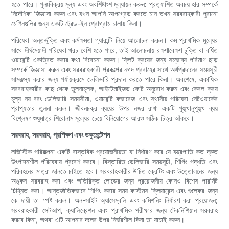
হতে পারে। পুনঃবিক্রয় মূল্য এবং অবশিষ্টাংশ মূল্যায়ন করুন: প্রত্যাশিত অবচয় হার সম্পর্কে
নির্দেশিকা জিজ্ঞাসা করুন এবং যখন আপনি আপগ্রেড করতে চান তখন সরবরাহকারী পুরানো
মেশিনগুলির জন্য একটি ট্রেড-ইন প্রোগ্রাম চালায় কিনা।
পরিষেবা অন্তর্ভুক্তি এবং কর্মক্ষমতা গ্যারান্টি নিয়ে আলোচনা করুন। কম প্রাথমিক মূল্যের
সাথে দীর্ঘমেয়াদী পরিষেবা খরচ বেশি হতে পারে, তাই আলোচনায় রক্ষণাবেক্ষণ চুক্তি বা বর্ধিত
ওয়ারেন্টি একত্রিত করার কথা বিবেচনা করুন। ফ্লিট ক্রয়ের জন্য সম্ভাব্য পরিমাণ ছাড়
সম্পর্কে জিজ্ঞাসা করুন এবং সরবরাহকারী প্রকল্পের নগদ প্রবাহের সাথে অর্থপ্রদানের সময়সূচী
সামঞ্জস্য করার জন্য পর্যায়ক্রমে ডেলিভারি প্রদান করতে পারে কিনা। অবশেষে, একাধিক
সরবরাহকারীর কাছ থেকে তুলনামূলক, আইটেমাইজড কোট অনুরোধ করুন এবং কেবল ক্রয়
মূল্য নয় বরং ডেলিভারি সময়সীমা, ওয়ারেন্টি কভারেজ এবং স্থানীয় পরিষেবা নেটওয়ার্কের
প্রাপ্যতার তুলনা করুন। জীবনচক্র ব্যয়ের উপর নজর রাখা একটি পুঙ্খানুপুঙ্খ ব্যয়
বিশ্লেষণ শুধুমাত্র শিরোনাম মূল্যের চেয়ে বিনিয়োগের আরও সঠিক চিত্র আঁকবে।
সরবরাহ, সরবরাহ, প্রশিক্ষণ এবং ডকুমেন্টেশন
লজিস্টিক পরিকল্পনা একটি বাস্তবিক প্রয়োজনীয়তা যা নির্ধারণ করে যে যন্ত্রপাতি কত দ্রুত
উৎপাদনশীল পরিষেবায় প্রবেশ করবে। বিস্তারিত ডেলিভারি সময়সূচী, শিপিং পদ্ধতি এবং
পরিবহনের মাত্রা জানতে চাইতে হবে। সরবরাহকারীর উচিত ক্রেটিং এবং উত্তোলনের জন্য
অঙ্কন সরবরাহ করা এবং অতিরিক্ত লোডের জন্য প্রয়োজনীয় কোনও বিশেষ পারমিট
চিহ্নিত করা। আন্তর্জাতিকভাবে শিপিং করার সময় কাস্টমস ক্লিয়ারেন্স এবং শুল্কের জন্য
কে দায়ী তা স্পষ্ট করুন। অন-সাইট অ্যাসেম্বলি এবং কমিশনিং নির্ধারণ করা প্রয়োজন;
সরবরাহকারী সেটআপ, ক্যালিব্রেশন এবং প্রাথমিক পরীক্ষার জন্য টেকনিশিয়ান সরবরাহ
করবে কিনা, অথবা এটি আপনার দলের উপর নির্ভরশীল কিনা তা যাচাই করুন।