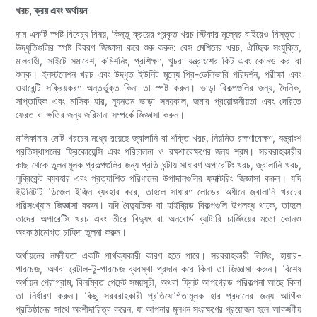
খরচ, ক্রয় এবং অর্থায়ন
দাম একটি স্পষ্ট বিবেচ্য বিষয়, কিন্তু ক্রয়ের প্রকৃত খরচ স্টিকার মূল্যের বাইরেও বিস্তৃত।
উদ্ধৃতিগুলির স্পষ্ট বিবরণ জিজ্ঞাসা করে শুরু করুন: বেস মেশিনের খরচ, ঐচ্ছিক সংযুক্তি,
মালবাহী, সাইটে সমাবেশ, কমিশনিং, প্রশিক্ষণ, খুচরা যন্ত্রাংশের কিট এবং কোনও কর বা
শুল্ক। ইনস্টলেশন খরচ এবং উদ্ধৃত ইউনিট মূল্যে প্রি-ডেলিভারি পরিদর্শন, পরীক্ষা এবং
ওয়ারেন্টি সক্রিয়করণ অন্তর্ভুক্ত কিনা তা স্পষ্ট করুন। ভাড়া বিকল্পগুলির জন্য, দৈনিক,
সাপ্তাহিক এবং মাসিক হার, ন্যূনতম ভাড়া সময়কাল, জমার প্রয়োজনীয়তা এবং দেরিতে
ফেরত বা ক্ষতির জন্য জরিমানা সম্পর্কে জিজ্ঞাসা করুন।
মালিকানার মোট খরচের মধ্যে রয়েছে জ্বালানি বা শক্তি খরচ, নিয়মিত রক্ষণাবেক্ষণ, যন্ত্রাংশ
প্রতিস্থাপনের ফ্রিকোয়েন্সি এবং পরিচালনা ও রক্ষণাবেক্ষণের জন্য শ্রম। সরবরাহকারীর
কাছ থেকে তুলনামূলক প্রকল্পগুলির জন্য প্রতি ঘন্টায় সাধারণ অপারেটিং খরচ, জ্বালানি খরচ,
লুব্রিকেন্ট ব্যবহার এবং প্রত্যাশিত পরিধানের উপাদানগুলির ফ্যাক্টরিং জিজ্ঞাসা করুন। যদি
ইউনিটটি ডিজেল ইঞ্জিন ব্যবহার করে, তাহলে সাধারণ লোডের অধীনে জ্বালানি খরচের
পরিসংখ্যান জিজ্ঞাসা করুন। যদি বৈদ্যুতিক বা হাইব্রিড বিকল্পগুলি উপলব্ধ থাকে, তাহলে
তাদের অপারেটিং খরচ এবং তীরে বিদ্যুৎ বা অনবোর্ড ব্যাটারি চার্জিংয়ের মতো কোনও
অবকাঠামোগত চাহিদা তুলনা করুন।
অর্থায়নের নমনীয়তা একটি পার্থক্যকারী কারণ হতে পারে। সরবরাহকারী লিজিং, হায়ার-
পারচেজ, অথবা রেন্টাল-টু-পারচেজ ব্যবস্থা প্রদান করে কিনা তা জিজ্ঞাসা করুন। বিশেষ
অর্থায়ন প্রোগ্রাম, বিলম্বিত পেমেন্ট সময়সূচী, অথবা ফ্লিট আপগ্রেড পরিকল্পনা আছে কিনা
তা নির্ধারণ করুন। কিছু সরবরাহকারী প্রতিযোগিতামূলক হার প্রদানের জন্য আর্থিক
প্রতিষ্ঠানের সাথে অংশীদারিত্ব করেন, যা আপনার মূলধন সংরক্ষণের প্রয়োজন হলে আকর্ষণীয়