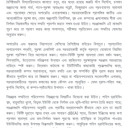
বৈশিষ্ট্যগুলি বিস্তারিতভাবে জানাতে বলুন, যার মধ্যে রয়েছে জরুরি স্টপ সিস্টেম, চলমান
যন্ত্রাংশের জন্য গার্ড, পতন-সুরক্ষা অ্যাঙ্কর পয়েন্ট, ভিজ্যুয়াল এবং শ্রবণযোগ্য অ্যালার্ম
এবং প্রযোজ্য ক্ষেত্রে অপারেটর এনক্লোজার। সরবরাহকারীকে প্রাসঙ্গিক জাতীয় এবং
আন্তর্জাতিক সুরক্ষা মান, যেমন যন্ত্রপাতি নির্দেশিকা, শব্দ এবং কম্পনের এক্সপোজার সীমা এবং
নির্গমন নিয়মাবলীর সাথে সম্মতি প্রদর্শন করতে সক্ষম হওয়া উচিত। সরঞ্জামগুলি এই মানগুলি
পূরণ করে তা প্রমাণ করার জন্য শংসাপত্র, পরীক্ষার প্রতিবেদন এবং সম্মতির ঘোষণার
অনুরোধ করুন।
অপারেটর এবং ক্রুদের নিরাপত্তা মেশিনের বৈশিষ্ট্যের বাইরেও বিস্তৃত। প্রস্তাবিত
অপারেশনাল পদ্ধতি, সুরক্ষা চেকলিস্ট এবং সরবরাহকারী কর্তৃক প্রদত্ত যেকোনো নিয়মিত
সুরক্ষা প্রশিক্ষণ নিয়ে আলোচনা করুন। স্থান-নির্দিষ্ট সুরক্ষা ব্যবস্থা যেমন বর্জন অঞ্চল,
সিগন্যালিং, উত্তোলন পরিকল্পনা উন্নয়ন এবং ব্যক্তিগত সুরক্ষামূলক সরঞ্জাম সরবরাহের
দায়িত্ব স্পষ্ট করুন। বিদ্যমান কাঠামো বা ইউটিলিটির কাছাকাছি প্রকল্পগুলির জন্য,
সরবরাহকারী কম্পন স্থানান্তর, স্থল বসতি এবং শব্দ সম্পর্কিত ঝুঁকি হ্রাস করার জন্য
কীভাবে সুপারিশ করে তা জিজ্ঞাসা করুন। শহুরে বা পরিবেশগতভাবে সংবেদনশীল এলাকায়,
সরবরাহকারীদের প্রভাব কমানোর জন্য কৌশল এবং প্রযুক্তি - যেমন হ্রাস-শক্তি শুরু,
কুশনিং সিস্টেম, বা কম্পন-স্যাঁতসেঁতে উপাদান - থাকা উচিত।
নিয়ন্ত্রক সম্মতিতে পরিবেশগত নিয়ন্ত্রণের বিষয়টিও বিবেচনা করা উচিত। পাইল ড্রাইভিং
শব্দ, বায়ুবাহিত ধুলো, বিদ্যুৎ ইউনিট থেকে নির্গমন এবং ভূমি-বাহিত কম্পন তৈরি করতে পারে;
সরঞ্জামগুলি পরিবেশগত অনুমতি এবং স্থানীয় অধ্যাদেশগুলি কীভাবে মেনে চলে তা যাচাই
করুন। নির্দিষ্ট দূরত্বে শব্দের তথ্য এবং সাধারণ dB(A) স্তর, ডিজেল ইঞ্জিনের জন্য কণা
প্রশমন ব্যবস্থা এবং কম-নির্গমন অঞ্চল পূরণের জন্য হাইব্রিড বা বৈদ্যুতিক পাওয়ার
ইউনিটগুলির জন্য উপলব্ধ বিকল্পগুলি জিজ্ঞাসা করুন। সামুদ্রিক পাইল ড্রাইভিংয়ের জন্য,