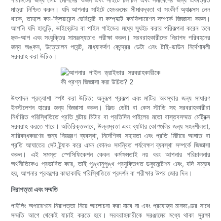
মাত্রা নিশ্চিত করুন। যদি আপনার সাইটে হেডরুমের সীমাবদ্ধতা বা সংকীর্ণ অ্যাক্সেস লেন
থাকে, তাহলে কম-ক্লিয়ারেন্স ভেরিয়েন্ট বা কম্প্যাক্ট কনফিগারেশন সম্পর্কে জিজ্ঞাসা করুন।
আপনি যদি হাতুড়ি, ভাইব্রেটর বা পাইল গাইডের মধ্যে স্যুইচ করার পরিকল্পনা করেন তবে
হুক-আপ এবং সংযুক্তির সামঞ্জস্যতাও পরীক্ষা করুন। সরবরাহকারীদের নিরাপদ পরিবহনের
জন্য অঙ্কন, উত্তোলন পয়েন্ট, মাধ্যাকর্ষণ কেন্দ্রের ডেটা এবং টাই-ডাউন নির্দেশাবলী
সরবরাহ করা উচিত।
উৎপাদন প্রত্যাশা স্পষ্ট করা উচিত: অনুরূপ প্রকল্প এবং মাটির অবস্থার জন্য সাধারণ
ইনস্টলেশন হারের জন্য জিজ্ঞাসা করুন। ফিল্ড ডেটা বা কেস স্টাডি সহ সরবরাহকারীরা
নির্ধারিত পরিস্থিতিতে প্রতি ঘন্টায় মিটার বা প্রতিদিন পাইলের মতো বাস্তবসম্মত মেট্রিক্স
সরবরাহ করতে পারে। অতিরিক্তভাবে, উল্লম্বতা এবং ব্যাটার কোণগুলির জন্য সহনশীলতা,
সারিবদ্ধকরণের জন্য নিয়ন্ত্রণ ব্যবস্থা, নির্দেশিকা সহায়তা এবং প্রতি মিটারে আঘাত বা
প্রতি আঘাতের সেট ট্র্যাক করে এমন কোনও সমন্বিত পর্যবেক্ষণ ব্যবস্থা সম্পর্কে জিজ্ঞাসা
করুন। এই সমস্ত স্পেসিফিকেশন কেবল কর্মক্ষমতাই নয় বরং আপনার পরিচালনার
অর্থনীতিকেও প্রভাবিত করে, তাই পুঙ্খানুপুঙ্খ প্রযুক্তিগত ডকুমেন্টেশন এবং, যদি সম্ভব
হয়, আপনার প্রকল্পের কাছাকাছি পরিস্থিতিতে প্রদর্শন বা পরীক্ষার উপর জোর দিন।
নিরাপত্তা এবং সম্মতি
পাইলিং অপারেশনে নিরাপত্তা নিয়ে আলোচনা করা যাবে না এবং প্রযোজ্য মানদণ্ডের সাথে
সম্মতি আগে থেকেই যাচাই করতে হবে। সরবরাহকারীকে সরঞ্জামের মধ্যে থাকা সুরক্ষা