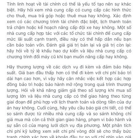
Tính linh hoạt về tài chính có thể là yếu tố tạo nên sự khác
biệt. Hãy hỏi xem nhà cung cấp có cung cấp các hình thức
cho thuê, mua trả góp hoặc thuê mua hay không. Xác định
xem có các chương trình tài chính đặc biệt, lịch thanh toán
trả chậm hoặc kế hoạch nâng cấp đội xe hay không. Một số
nhà cung cấp hợp tác với các tổ chức tài chính để cung cấp
mức lãi suất cạnh tranh, điều này có thể hấp dẫn nếu bạn
cần bảo toàn vốn. Đánh giá giá trị bán lại và giá trị còn lại:
hãy hỏi về tỷ lệ khấu hao dự kiến ​​và liệu nhà cung cấp có
chương trình đổi máy cũ khi bạn muốn nâng cấp hay không.
Hãy thương lượng về các dịch vụ đi kèm và đảm bảo hiệu
suất. Giá ban đầu thấp hơn có thể đi kèm với chi phí bảo trì
dài hạn cao hơn, vì vậy hãy cân nhắc việc kết hợp các hợp
đồng bảo trì hoặc bảo hành mở rộng trong quá trình thương
lượng. Hỏi về khả năng giảm giá theo số lượng khi mua số
lượng lớn và liệu nhà cung cấp có thể giao hàng theo từng
giai đoạn để phù hợp với lịch thanh toán và dòng tiền của dự
án hay không. Cuối cùng, hãy yêu cầu báo giá chi tiết, có thể
so sánh được từ nhiều nhà cung cấp và so sánh không chỉ
giá mua mà còn cả thời gian giao hàng, phạm vi bảo hành và
sự sẵn có của mạng lưới dịch vụ địa phương. Một phân tích
chi phí kỹ lưỡng xem xét chi phí vòng đời sẽ cho thấy bức
tranh chính xác hơn về khoản đầu tư so với chỉ nhìn vào giá