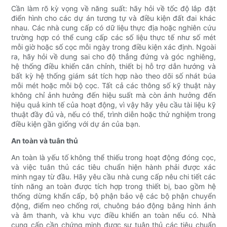
Cần làm rõ kỳ vọng về năng suất: hãy hỏi về tốc độ lắp đặt
điển hình cho các dự án tương tự và điều kiện đất đai khác
nhau. Các nhà cung cấp có dữ liệu thực địa hoặc nghiên cứu
trường hợp có thể cung cấp các số liệu thực tế như số mét
mỗi giờ hoặc số cọc mỗi ngày trong điều kiện xác định. Ngoài
ra, hãy hỏi về dung sai cho độ thẳng đứng và góc nghiêng,
hệ thống điều khiển căn chỉnh, thiết bị hỗ trợ dẫn hướng và
bất kỳ hệ thống giám sát tích hợp nào theo dõi số nhát búa
mỗi mét hoặc mỗi bộ cọc. Tất cả các thông số kỹ thuật này
không chỉ ảnh hưởng đến hiệu suất mà còn ảnh hưởng đến
hiệu quả kinh tế của hoạt động, vì vậy hãy yêu cầu tài liệu kỹ
thuật đầy đủ và, nếu có thể, trình diễn hoặc thử nghiệm trong
điều kiện gần giống với dự án của bạn.
An toàn và tuân thủ
An toàn là yếu tố không thể thiếu trong hoạt động đóng cọc,
và việc tuân thủ các tiêu chuẩn hiện hành phải được xác
minh ngay từ đầu. Hãy yêu cầu nhà cung cấp nêu chi tiết các
tính năng an toàn được tích hợp trong thiết bị, bao gồm hệ
thống dừng khẩn cấp, bộ phận bảo vệ các bộ phận chuyển
động, điểm neo chống rơi, chuông báo động bằng hình ảnh
và âm thanh, và khu vực điều khiển an toàn nếu có. Nhà
cung cấp cần chứng minh được sự tuân thủ các tiêu chuẩn