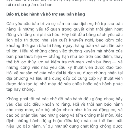
rủi ro cho dự án của bạn.
Bảo trì, bảo hành và hỗ trợ sau bán hàng
Các yêu cầu bảo trì và sự sẵn có của dịch vụ hỗ trợ sau bán
hàng là những yếu tố quan trọng quyết định thời gian hoạt
động và tổng chi phí sở hữu. Hãy bắt đầu bằng cách yêu cầu
lịch bảo trì được nhà sản xuất khuyến nghị, bao gồm các
khoảng thời gian bảo trì hàng ngày, hàng tuần và các lần bảo
trì lớn. Hiểu rõ những công việc thường xuyên mà nhóm của
bạn phải thực hiện — chẳng hạn như bôi trơn các điểm, thay
thế bộ lọc thủy lực và kiểm tra mô-men xoắn bu lông — và
những công việc nào yêu cầu kỹ thuật viên được đào tạo.
Hỏi về sự sẵn có của các đại lý dịch vụ được chứng nhận tại
địa phương và liệu nhà cung cấp có cung cấp kỹ thuật viên
được đào tạo tại nhà máy để sửa chữa hoặc vận hành phức
tạp hay không.
Không phải tất cả các chế độ bảo hành đều giống nhau; hãy
yêu cầu các điều khoản rõ ràng. Hỏi về thời hạn bảo hành
cho máy móc, các bộ phận chính như búa và động cơ, và
các bộ phận tiêu hao như gioăng và tấm chống mài mòn. Xác
định những hành động hoặc điều kiện nào có thể làm mất
hiệu lực bảo hành, ví dụ như sử dụng chất lỏng không được