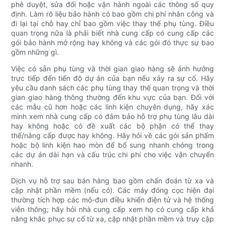
phê duyệt, sửa đổi hoặc vận hành ngoài các thông số quy
định. Làm rõ liệu bảo hành có bao gồm chi phí nhân công và
đi lại tại chỗ hay chỉ bao gồm việc thay thế phụ tùng. Điều
quan trọng nữa là phải biết nhà cung cấp có cung cấp các
gói bảo hành mở rộng hay không và các gói đó thực sự bao
gồm những gì.
Việc có sẵn phụ tùng và thời gian giao hàng sẽ ảnh hưởng
trực tiếp đến tiến độ dự án của bạn nếu xảy ra sự cố. Hãy
yêu cầu danh sách các phụ tùng thay thế quan trọng và thời
gian giao hàng thông thường đến khu vực của bạn. Đối với
các mẫu cũ hơn hoặc các linh kiện chuyên dụng, hãy xác
minh xem nhà cung cấp có đảm bảo hỗ trợ phụ tùng lâu dài
hay không hoặc có đề xuất các bộ phận có thể thay
thế/nâng cấp được hay không. Hãy hỏi về các gói sản phẩm
hoặc bộ linh kiện hao mòn để bổ sung nhanh chóng trong
các dự án dài hạn và cấu trúc chi phí cho việc vận chuyển
nhanh.
Dịch vụ hỗ trợ sau bán hàng bao gồm chẩn đoán từ xa và
cập nhật phần mềm (nếu có). Các máy đóng cọc hiện đại
thường tích hợp các mô-đun điều khiển điện tử và hệ thống
viễn thông; hãy hỏi nhà cung cấp xem họ có cung cấp khả
năng khắc phục sự cố từ xa, cập nhật phần mềm và truy cập