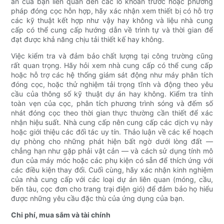
án của bạn liên quan đến các lỗ khoan trước hoặc phương
pháp đóng cọc hỗn hợp, hãy xác nhận xem thiết bị có hỗ trợ
các kỹ thuật kết hợp như vậy hay không và liệu nhà cung
cấp có thể cung cấp hướng dẫn về trình tự và thời gian để
đạt được khả năng chịu tải thiết kế hay không.
Việc kiểm tra và đảm bảo chất lượng tại công trường cũng
rất quan trọng. Hãy hỏi xem nhà cung cấp có thể cung cấp
hoặc hỗ trợ các hệ thống giám sát động như máy phân tích
đóng cọc, hoặc thử nghiệm tải trọng tĩnh và động theo yêu
cầu của thông số kỹ thuật dự án hay không. Kiểm tra tính
toàn vẹn của cọc, phân tích phương trình sóng và đếm số
nhát đóng cọc theo thời gian thực thường cần thiết để xác
nhận hiệu suất. Nhà cung cấp nên cung cấp các dịch vụ này
hoặc giới thiệu các đối tác uy tín. Thảo luận về các kế hoạch
dự phòng cho những phát hiện bất ngờ dưới lòng đất —
chẳng hạn như gặp phải vật cản — và cách sử dụng tính mô
đun của máy móc hoặc các phụ kiện có sẵn để thích ứng với
các điều kiện thay đổi. Cuối cùng, hãy xác nhận kinh nghiệm
của nhà cung cấp với các loại dự án liên quan (móng, cầu,
bến tàu, cọc đơn cho trang trại điện gió) để đảm bảo họ hiểu
được những yêu cầu đặc thù của ứng dụng của bạn.
Chi phí, mua sắm và tài chính