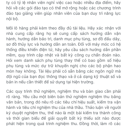
ty có tỷ lệ nhân viên nghỉ việc cao hoặc nhiều địa điểm, hãy
hỏi về các gói đào tạo có thể mở rộng hoặc các chương trình
đào tạo giảng viên giúp nhân viên của bạn duy trì năng lực
nội bộ.
Mỗi lô hàng phải kèm theo đầy đủ tài liệu. Hãy xác nhận với
nhà cung cấp rằng họ sẽ cung cấp sách hướng dẫn vận
hành, hướng dẫn bảo trì, danh mục phụ tùng, sơ đồ đấu dây,
sơ đồ thủy lực và hướng dẫn an toàn. Đối với máy móc có hệ
thống điều khiển điện tử, hãy yêu cầu sách hướng dẫn phần
mềm, quy trình cập nhật và bất kỳ công cụ chẩn đoán nào.
Hỏi xem danh sách phụ tùng thay thế có bao gồm số hiệu
phụ tùng và mức dự trữ khuyến nghị cho các bộ phận hao
mòn hay không. Tài liệu phải có sẵn bằng các ngôn ngữ mà
đội ngũ của bạn đọc thông thạo và ở cả dạng kỹ thuật số và
bản in nếu cần thiết để sử dụng tại hiện trường.
Các quy trình thử nghiệm, nghiệm thu và bàn giao cần phải
rõ ràng. Yêu cầu một biên bản thử nghiệm nghiệm thu bằng
văn bản, trong đó nêu rõ các tiêu chí hiệu suất, kiểm tra vận
hành và tiêu chí nghiệm thu của nhà thầu. Thảo luận về người
ký duyệt nghiệm thu, thế nào là một bài kiểm tra thành công
và thời gian biểu để giải quyết bất kỳ thiếu sót nào được
phát hiện trong quá trình nghiệm thu. Đồng thời, làm rõ các