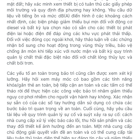
mặt đất; hãy xác minh xem thiết bị có tuân thủ các giấy phép
môi trường và quy định địa phương hay không. Yêu cầu dữ
liệu về tiếng ồn và mức dB(A) điển hình ở các khoảng cách
nhất định, các biện pháp giảm thiểu bụi mịn đối với động cơ
diesel và bất kỳ lựa chọn nào có sẵn cho các thiết bị phát
điện lai hoặc điện để đáp ứng các khu vực phát thải thấp.
Đối với việc đóng cọc ngoài khơi, hãy thảo luận về các chứng
nhận bổ sung cho hoạt động trong vùng thủy triều, bảo vệ
chống ăn mòn khi tiếp xúc với nước mặn và bất kỳ quy trình
quản lý chất thải đặc biệt nào đối với chất lỏng thủy lực và
chất bôi trơn.
Các yếu tố an toàn trong bảo trì cũng cần được xem xét kỹ
lưỡng. Hãy hỏi xem máy móc có bao gồm các tính năng
khóa/gắn thẻ an toàn, bệ tiếp cận an toàn và các tấm có thể
tháo rời để thực hiện các công việc bảo trì nhằm giảm thiểu
nguy cơ phơi nhiễm cho người vận hành hay không. Xác nhận
sự sẵn có của các sổ tay hướng dẫn sử dụng có chứa các
bước bảo trì quan trọng về an toàn. Cuối cùng, hãy yêu cầu
tài liệu về quy trình quản lý sự cố và suýt xảy ra sự cố: cách
nhà cung cấp xử lý việc báo cáo lỗi, thu hồi sản phẩm và các
thay đổi thiết kế ảnh hưởng đến an toàn. Một nhà cung cấp
chủ động giải quyết vấn đề an toàn và có thể cung cấp tài
liệu tuân thủ toàn diện thể hiện sự đáng tin cậy và giảm thiểu