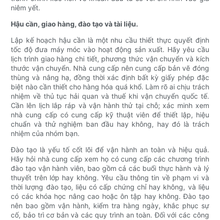
niêm yết.
Hậu cần, giao hàng, đào tạo và tài liệu.
Lập kế hoạch hậu cần là một nhu cầu thiết thực quyết định
tốc độ đưa máy móc vào hoạt động sản xuất. Hãy yêu cầu
lịch trình giao hàng chi tiết, phương thức vận chuyển và kích
thước vận chuyển. Nhà cung cấp nên cung cấp bản vẽ đóng
thùng và nâng hạ, đồng thời xác định bất kỳ giấy phép đặc
biệt nào cần thiết cho hàng hóa quá khổ. Làm rõ ai chịu trách
nhiệm về thủ tục hải quan và thuế khi vận chuyển quốc tế.
Cần lên lịch lắp ráp và vận hành thử tại chỗ; xác minh xem
nhà cung cấp có cung cấp kỹ thuật viên để thiết lập, hiệu
chuẩn và thử nghiệm ban đầu hay không, hay đó là trách
nhiệm của nhóm bạn.
Đào tạo là yếu tố cốt lõi để vận hành an toàn và hiệu quả.
Hãy hỏi nhà cung cấp xem họ có cung cấp các chương trình
đào tạo vận hành viên, bao gồm cả các buổi thực hành và lý
thuyết trên lớp hay không. Yêu cầu thông tin về phạm vi và
thời lượng đào tạo, liệu có cấp chứng chỉ hay không, và liệu
có các khóa học nâng cao hoặc ôn tập hay không. Đào tạo
nên bao gồm vận hành, kiểm tra hàng ngày, khắc phục sự
cố, bảo trì cơ bản và các quy trình an toàn. Đối với các công