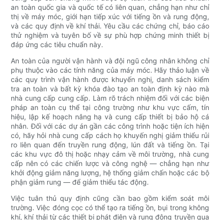
an toàn quốc gia và quốc tế có liên quan, chẳng hạn như chỉ
thị về máy móc, giới hạn tiếp xúc với tiếng ồn và rung động,
và các quy định về khí thải. Yêu cầu các chứng chỉ, báo cáo
thử nghiệm và tuyên bố về sự phù hợp chứng minh thiết bị
đáp ứng các tiêu chuẩn này.
An toàn của người vận hành và đội ngũ công nhân không chỉ
phụ thuộc vào các tính năng của máy móc. Hãy thảo luận về
các quy trình vận hành được khuyến nghị, danh sách kiểm
tra an toàn và bất kỳ khóa đào tạo an toàn định kỳ nào mà
nhà cung cấp cung cấp. Làm rõ trách nhiệm đối với các biện
pháp an toàn cụ thể tại công trường như khu vực cấm, tín
hiệu, lập kế hoạch nâng hạ và cung cấp thiết bị bảo hộ cá
nhân. Đối với các dự án gần các công trình hoặc tiện ích hiện
có, hãy hỏi nhà cung cấp cách họ khuyến nghị giảm thiểu rủi
ro liên quan đến truyền rung động, lún đất và tiếng ồn. Tại
các khu vực đô thị hoặc nhạy cảm về môi trường, nhà cung
cấp nên có các chiến lược và công nghệ — chẳng hạn như
khởi động giảm năng lượng, hệ thống giảm chấn hoặc các bộ
phận giảm rung — để giảm thiểu tác động.
Việc tuân thủ quy định cũng cần bao gồm kiểm soát môi
trường. Việc đóng cọc có thể tạo ra tiếng ồn, bụi trong không
khí, khí thải từ các thiết bị phát điện và rung động truyền qua