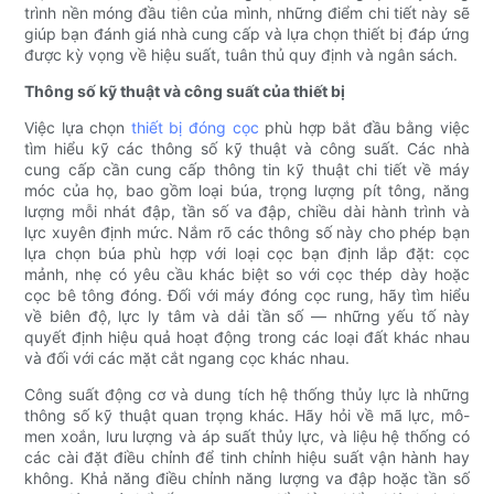
trình nền móng đầu tiên của mình, những điểm chi tiết này sẽ
giúp bạn đánh giá nhà cung cấp và lựa chọn thiết bị đáp ứng
được kỳ vọng về hiệu suất, tuân thủ quy định và ngân sách.
Thông số kỹ thuật và công suất của thiết bị
Việc lựa chọn
thiết bị đóng cọc
phù hợp bắt đầu bằng việc
tìm hiểu kỹ các thông số kỹ thuật và công suất. Các nhà
cung cấp cần cung cấp thông tin kỹ thuật chi tiết về máy
móc của họ, bao gồm loại búa, trọng lượng pít tông, năng
lượng mỗi nhát đập, tần số va đập, chiều dài hành trình và
lực xuyên định mức. Nắm rõ các thông số này cho phép bạn
lựa chọn búa phù hợp với loại cọc bạn định lắp đặt: cọc
mảnh, nhẹ có yêu cầu khác biệt so với cọc thép dày hoặc
cọc bê tông đóng. Đối với máy đóng cọc rung, hãy tìm hiểu
về biên độ, lực ly tâm và dải tần số — những yếu tố này
quyết định hiệu quả hoạt động trong các loại đất khác nhau
và đối với các mặt cắt ngang cọc khác nhau.
Công suất động cơ và dung tích hệ thống thủy lực là những
thông số kỹ thuật quan trọng khác. Hãy hỏi về mã lực, mô-
men xoắn, lưu lượng và áp suất thủy lực, và liệu hệ thống có
các cài đặt điều chỉnh để tinh chỉnh hiệu suất vận hành hay
không. Khả năng điều chỉnh năng lượng va đập hoặc tần số