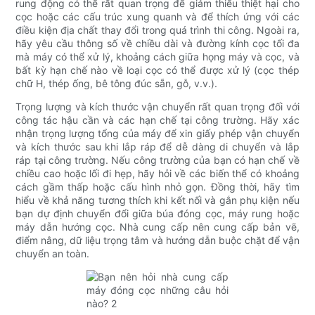
rung động có thể rất quan trọng để giảm thiểu thiệt hại cho
cọc hoặc các cấu trúc xung quanh và để thích ứng với các
điều kiện địa chất thay đổi trong quá trình thi công. Ngoài ra,
hãy yêu cầu thông số về chiều dài và đường kính cọc tối đa
mà máy có thể xử lý, khoảng cách giữa họng máy và cọc, và
bất kỳ hạn chế nào về loại cọc có thể được xử lý (cọc thép
chữ H, thép ống, bê tông đúc sẵn, gỗ, v.v.).
Trọng lượng và kích thước vận chuyển rất quan trọng đối với
công tác hậu cần và các hạn chế tại công trường. Hãy xác
nhận trọng lượng tổng của máy để xin giấy phép vận chuyển
và kích thước sau khi lắp ráp để dễ dàng di chuyển và lắp
ráp tại công trường. Nếu công trường của bạn có hạn chế về
chiều cao hoặc lối đi hẹp, hãy hỏi về các biến thể có khoảng
cách gầm thấp hoặc cấu hình nhỏ gọn. Đồng thời, hãy tìm
hiểu về khả năng tương thích khi kết nối và gắn phụ kiện nếu
bạn dự định chuyển đổi giữa búa đóng cọc, máy rung hoặc
máy dẫn hướng cọc. Nhà cung cấp nên cung cấp bản vẽ,
điểm nâng, dữ liệu trọng tâm và hướng dẫn buộc chặt để vận
chuyển an toàn.