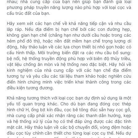
nhau; nhà cung cấp của bạn nên giúp bạn đánh giá loại
phương pháp truyền năng lượng nào phù hợp với loại cọc và
cấu trúc đất của bạn.
Hãy xem xét các hạn chế về khả năng tiếp cận và nhu cầu
lắp ráp. Nếu địa điểm bị hạn chế bởi các con đường hẹp,
không gian hạn chế (chẳng hạn như dưới cầu hoặc trong các
hẻm phố đô thị), hoặc nền đất mềm hạn chế trọng lượng di
động, hãy thảo luận về các lựa chọn thiết bị nhỏ gọn hoặc có
cấu hình thấp. Môi trường biển đặt ra các nhu cầu bổ sung:
bệ nổi, hệ thống truyền động phù hợp với biên độ thủy triều,
vật liệu chống ăn mòn và hệ thống neo đặc biệt. Hãy hỏi về
kinh nghiệm của nhà cung cấp với các hạn chế địa điểm
tương tự và yêu cầu các tài liệu tham khảo hoặc nghiên cứu
điển hình chứng minh việc triển khai thành công trong các
điều kiện tương đương.
Khả năng tương thích với loại cọc bạn dự định sử dụng là một
yếu tố quan trọng khác. Cho dù bạn đang đóng cọc thép
hình chữ H, ống bịt kín đầu, cọc bê tông đúc sẵn hay cọc gỗ,
nhà cung cấp phải xác nhận rằng các thanh dẫn hướng, kẹp
và hệ thống xử lý của họ có thể đáp ứng được các đặc tính
mặt cắt. Hãy thảo luận về các bộ chuyển đổi, vòng đệm hoặc
đầu cọc tùy chỉnh cần thiết cho từng loại cọc cụ thể. Nếu dự