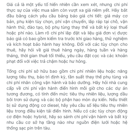
Giá cả là một yếu tố hiển nhiên cần xem xét, nhưng chi phí
thực sự của việc mua sắm còn vượt xa giá niêm yết. Hãy bắt
đầu bằng cách yêu cầu bảng báo giá chi tiết: giá máy cơ
bản, phụ kiện tùy chọn, phí vận chuyển, lắp ráp tại chỗ, vận
hành thử, đào tạo, bộ phụ tùng thay thế và bất kỳ loại thuế
hoặc phí nào. Làm rõ chi phí lắp đặt và liệu giá đơn vị được
báo giá có bao gồm kiểm tra trước khi giao hàng, thử nghiệm
và kích hoạt bảo hành hay không. Đối với các tùy chọn cho
thuê, hãy hỏi về giá thuê hàng ngày, hàng tuần và hàng
tháng, thời gian thuê tối thiểu, yêu cầu đặt cọc và các khoản
phạt đối với việc trả chậm hoặc hư hỏng.
Tổng chi phí sở hữu bao gồm chi phí nhiên liệu hoặc năng
lượng tiêu thụ, bảo trì định kỳ, tần suất thay thế phụ tùng và
chi phí nhân công vận hành và bảo dưỡng. Hãy hỏi nhà cung
cấp về chi phí vận hành điển hình mỗi giờ cho các dự án
tương đương, có tính đến mức tiêu thụ nhiên liệu, lượng dầu
bôi trơn sử dụng và các bộ phận hao mòn dự kiến. Nếu thiết
bị sử dụng động cơ diesel, hãy yêu cầu số liệu tiêu thụ nhiên
liệu trong điều kiện tải điển hình. Nếu có các tùy chọn động
cơ điện hoặc hybrid, hãy so sánh chi phí vận hành và bất kỳ
nhu cầu cơ sở hạ tầng nào như nguồn điện lưới hoặc hệ
thống sạc pin trên tàu.