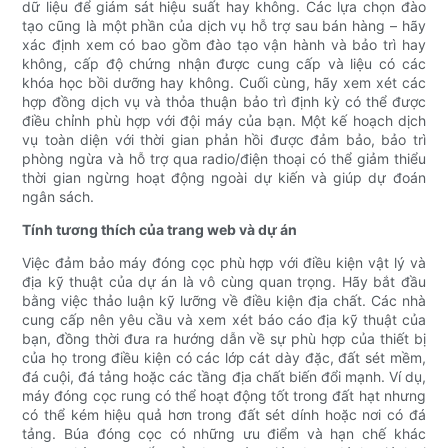
dữ liệu để giám sát hiệu suất hay không. Các lựa chọn đào
tạo cũng là một phần của dịch vụ hỗ trợ sau bán hàng – hãy
xác định xem có bao gồm đào tạo vận hành và bảo trì hay
không, cấp độ chứng nhận được cung cấp và liệu có các
khóa học bồi dưỡng hay không. Cuối cùng, hãy xem xét các
hợp đồng dịch vụ và thỏa thuận bảo trì định kỳ có thể được
điều chỉnh phù hợp với đội máy của bạn. Một kế hoạch dịch
vụ toàn diện với thời gian phản hồi được đảm bảo, bảo trì
phòng ngừa và hỗ trợ qua radio/điện thoại có thể giảm thiểu
thời gian ngừng hoạt động ngoài dự kiến ​​và giúp dự đoán
ngân sách.
Tính tương thích của trang web và dự án
Việc đảm bảo máy đóng cọc phù hợp với điều kiện vật lý và
địa kỹ thuật của dự án là vô cùng quan trọng. Hãy bắt đầu
bằng việc thảo luận kỹ lưỡng về điều kiện địa chất. Các nhà
cung cấp nên yêu cầu và xem xét báo cáo địa kỹ thuật của
bạn, đồng thời đưa ra hướng dẫn về sự phù hợp của thiết bị
của họ trong điều kiện có các lớp cát dày đặc, đất sét mềm,
đá cuội, đá tảng hoặc các tầng địa chất biến đổi mạnh. Ví dụ,
máy đóng cọc rung có thể hoạt động tốt trong đất hạt nhưng
có thể kém hiệu quả hơn trong đất sét dính hoặc nơi có đá
tảng. Búa đóng cọc có những ưu điểm và hạn chế khác