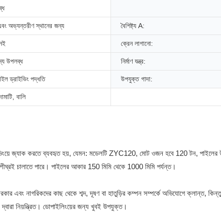
্ধ
এবং অভ্যন্তরীণ স্থানের জন্য
বৈশিষ্ট্য A:
েই
ক্রেন লাগানো:
ন্য উপলব্ধ
নির্মাণ যন্ত্র:
াইল ড্রাইভিং পদ্ধতি
উপযুক্ত গাদা:
দামাটি, বালি
রাইভিংয়ে জ্যাক করতে ব্যবহৃত হয়, যেমন: মডেলটি ZYC120, মোট ওজন হবে 120 টন, পাইলে
ীঘ্রই চালাতে পারে। পাইলের আকার 150 মিমি থেকে 1000 মিমি পর্যন্ত।
ার এবং নাগরিকদের কাছ থেকে শব্দ, দূষণ বা হাতুড়ির কম্পন সম্পর্কে অভিযোগে ক্লান্ত, কি
া দ্বারা নিয়ন্ত্রিত। ডোপাইলিংয়ের জন্য খুবই উপযুক্ত।