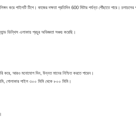
্রুত আলিঙ্গন করে পাইলটি টিপে। কাজের দক্ষতা প্রতিদিন 600 মিটার পর্যন্ত পৌঁছাতে পারে। চলাচলের প
ন্ড ডিন্থিস এলাকায় প্রচুর অভিজ্ঞতা সঞ্চয় করেছি।
তৈরি করে, আরও মনোযোগ দিন, উন্নত মানের নিশ্চিত করতে পারেন।
মিমি, গোলাকার পাইল ৩০০ মিমি থেকে ৮০০ মিমি।
ি।