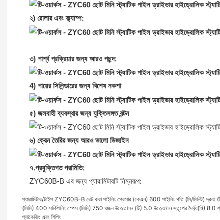
২) রোলার এবং ক্ল্যাম্প:
৩) পার্শ্ব প্রক্রিয়ার জন্য আরও পছন্দ:
4)
পায়ের সিলিন্ডারের জন্য বিশেষ নকশা
৫) জলবাহী ব্যবস্থার জন্য যুক্তিসঙ্গত বন্টন
৬) ক্রেন তৈরির জন্য আরও ভালো ডিজাইন
৭.প্রযুক্তিগত পরামিতি:
ZYC60B-B এর জন্য প্যারামিটারটি নিম্নরূপ:
প্যারামিটার/টাইপ
ZYC60B-B
রেট করা পাইলিং প্রেসার (কেএন)
600
পাইলিং গতি (মি/মিনিট)
দ্রুত
6
(মিমি)
400
সার্কিপলিং স্পেস (মিমি)
750
ওজন উত্তোলন (টি)
5.0
উত্তোলন স্তূপের দৈর্ঘ্য(মি)
8.0
শক
প্যাকেজিং এবং শিপিং