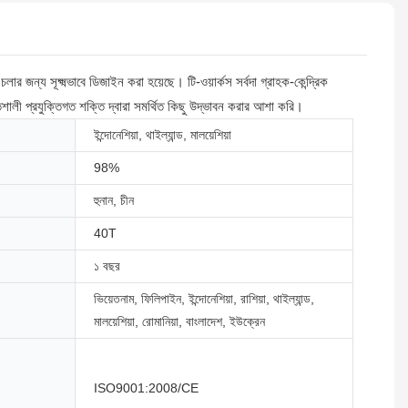
জন্য সূক্ষ্মভাবে ডিজাইন করা হয়েছে। টি-ওয়ার্কস সর্বদা গ্রাহক-কেন্দ্রিক
িশালী প্রযুক্তিগত শক্তি দ্বারা সমর্থিত কিছু উদ্ভাবন করার আশা করি।
ইন্দোনেশিয়া, থাইল্যান্ড, মালয়েশিয়া
98%
হুনান, চীন
40T
১ বছর
ভিয়েতনাম, ফিলিপাইন, ইন্দোনেশিয়া, রাশিয়া, থাইল্যান্ড,
মালয়েশিয়া, রোমানিয়া, বাংলাদেশ, ইউক্রেন
ISO9001:2008/CE