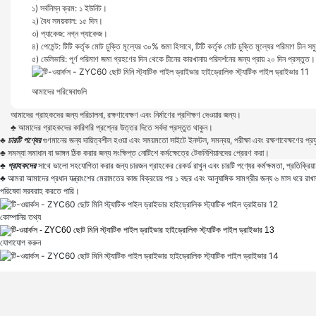
১) সর্বনিম্ন ক্রম: ১ ইউনিট।
২) বৈধ সময়কাল: ১৫ দিন।
৩) প্যাকেজ: নগ্ন প্যাকেজ।
৪) পেমেন্ট: টিটি কর্তৃক মোট চুক্তি মূল্যের ৩০% জমা হিসাবে, টিটি কর্তৃক মোট চুক্তি মূল্যের পরিমাণ চীন স
৫) ডেলিভারি: পূর্ণ পরিমাণ জমা গ্রহণের দিন থেকে চীনের কারখানায় পরিদর্শনের জন্য প্রায় ২০ দিন প্রস্তুত।
আমাদের পরিষেবাগুলি
আমাদের গ্রাহকদের জন্য পরিচালনা, রক্ষণাবেক্ষণ এবং নির্মাণের প্রশিক্ষণ দেওয়ার জন্য।
♣
আমাদের গ্রাহকদের কারিগরি প্রশ্নের উত্তর দিতে সর্বদা প্রস্তুত থাকুন।
♣ চারটি পণ্যের
গুণমানের জন্য দায়িত্বশীল হওয়া এবং সময়মতো সাইটে ইনস্টল, সমন্বয়, পরীক্ষা এবং রক্ষণাবেক্ষণের প্র
♣
সমস্যা সমাধান বা ভাঙ্গন ঠিক করার জন্য সংক্ষিপ্ত নোটিশে কর্মক্ষেত্রে টেকনিশিয়ানদের প্রেরণ করা।
♣ গ্রাহকদের
সাথে ভালো সহযোগিতা করার জন্য চারজন গ্রাহকের রেকর্ড রাখুন এবং চারটি পণ্যের কর্মক্ষমতা, প্রতিক্রিয়
♣
আমরা আমাদের প্রধান যন্ত্রাংশের মেরামতের কাজ বিক্রয়ের পর ১ বছর এবং আনুষাঙ্গিক সামগ্রীর জন্য ৬ মাস ধরে রাখার 
পরিষেবা সরবরাহ করতে পারি।
কোম্পানির তথ্য
যোগাযোগ করুন