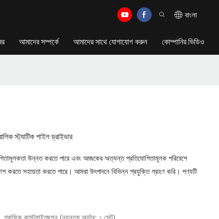
বাংলা
বর
আমাদের সম্পর্কে
আমাদের সাথে যোগাযোগ করুন
কোম্পানির ভিডিও
রোলিক স্ট্যাটিক পাইল ড্রাইভার
োগিতামূলকতা উন্নত করতে পারে এবং আজকের অত্যন্ত প্রতিযোগিতামূলক পরিবেশে
িকাশ করতে সহায়তা করতে পারে। আমরা উৎপাদনে বিভিন্ন প্রযুক্তি গ্রহণ করি। পণ্যটি
, গ্রাফিক কাস্টমাইজেশন (ন্যূনতম অর্ডার: ১ সেট)