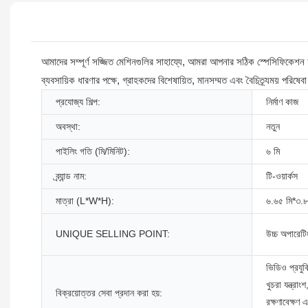
আমাদের সম্পূর্ণ সজ্জিত মেশিনগুলির সাহায্যে, আমরা আপনার সঠিক স্পেসিফিকেশন অন
ব্যবসায়িক ধারণার পক্ষে, গ্রাহকদের বিশেষায়িত, মানসম্মত এবং বৈচিত্র্যময় পর
প্রযোজ্য শিল্প:
নির্মাণ কাজ
অবস্থা:
নতুন
পাইলিং গতি (মি/মিনিট):
৬ মি
ব্র্যান্ড নাম:
টি-ওয়ার্কস
মাত্রা (L*W*H):
৬.৬৫ মি*৩.৮
UNIQUE SELLING POINT:
উচ্চ অপারেটিং
ভিডিও প্রযুক
খুচরা যন্ত্রা
বিক্রয়োত্তর সেবা প্রদান করা হয়:
রক্ষণাবেক্ষণ 