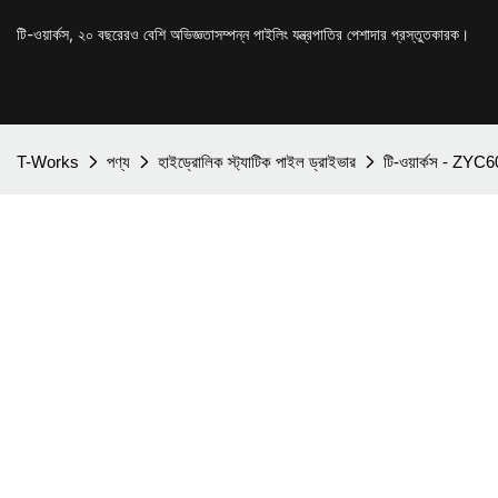
টি-ওয়ার্কস, ২০ বছরেরও বেশি অভিজ্ঞতাসম্পন্ন পাইলিং যন্ত্রপাতির পেশাদার প্রস্তুতকারক।
T-Works
পণ্য
হাইড্রোলিক স্ট্যাটিক পাইল ড্রাইভার
টি-ওয়ার্কস - ZYC60