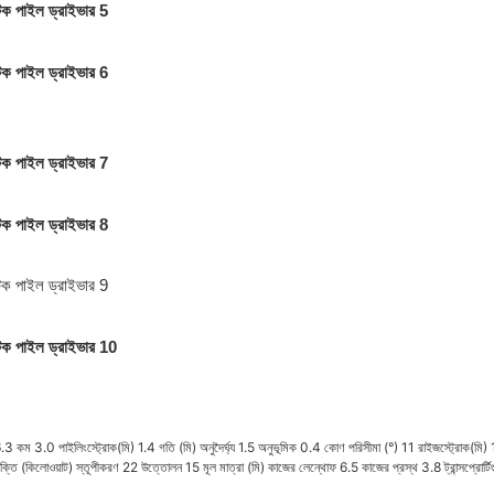
.3
কম
3.0
পাইলিংস্ট্রোক(মি)
1.4
গতি (মি)
অনুদৈর্ঘ্য
1.5
অনুভূমিক
0.4
কোণ পরিসীমা (°)
11
রাইজস্ট্রোক(মি)
্তি (কিলোওয়াট)
স্তূপীকরণ
22
উত্তোলন
15
মূল মাত্রা (মি)
কাজের লেন্থোফ
6.5
কাজের প্রস্থ
3.8
ট্রান্সপ্রোর্ট