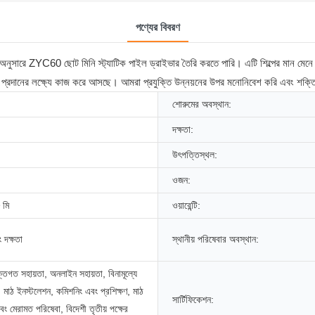
পণ্যের বিবরণ
ুসারে ZYC60 ছোট মিনি স্ট্যাটিক পাইল ড্রাইভার তৈরি করতে পারি। এটি শিল্পের মান মেনে চলার 
িষেবা প্রদানের লক্ষ্যে কাজ করে আসছে। আমরা প্রযুক্তি উন্নয়নের উপর মনোনিবেশ করি এবং শক্ত
শোরুমের অবস্থান:
দক্ষতা:
উৎপত্তিস্থল:
ওজন:
 মি
ওয়ারেন্টি:
 দক্ষতা
স্থানীয় পরিষেবার অবস্থান:
্তিগত সহায়তা, অনলাইন সহায়তা, বিনামূল্যে
ংশ, মাঠ ইনস্টলেশন, কমিশনিং এবং প্রশিক্ষণ, মাঠ
সার্টিফিকেশন:
এবং মেরামত পরিষেবা, বিদেশী তৃতীয় পক্ষের