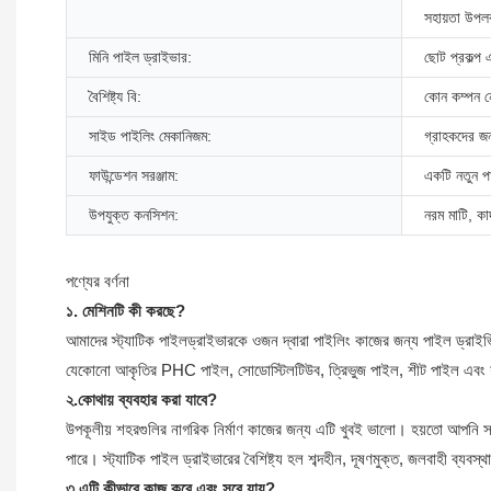
সহায়তা উপলব
মিনি পাইল ড্রাইভার:
ছোট প্রকল্প 
বৈশিষ্ট্য বি:
কোন কম্পন ন
সাইড পাইলিং মেকানিজম:
গ্রাহকদের জ
ফাউন্ডেশন সরঞ্জাম:
একটি নতুন প
উপযুক্ত কনসিশন:
নরম মাটি, কা
পণ্যের বর্ণনা
১. মেশিনটি কী করছে?
আমাদের স্ট্যাটিক পাইলড্রাইভারকে ওজন দ্বারা পাইলিং কাজের জন্য পাইল ড্
যেকোনো আকৃতির PHC পাইল, সোডোস্টিলটিউব, ত্রিভুজ পাইল, শীট পাইল এবং শ
২.কোথায় ব্যবহার করা যাবে?
উপকূলীয় শহরগুলির নাগরিক নির্মাণ কাজের জন্য এটি খুবই ভালো। হয়তো আপনি সরক
পারে। স্ট্যাটিক পাইল ড্রাইভারের বৈশিষ্ট্য হল শব্দহীন, দূষণমুক্ত, জলবাহী ব্যবস্থ
৩.এটি কীভাবে কাজ করে এবং সরে যায়?