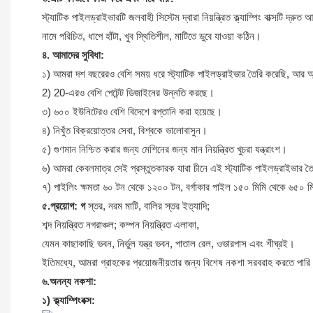
স্ট্যাটিক পাইলড্রাইভারটি জলবাহী সিস্টেম দ্বারা নিয়ন্ত্রিত ক্ল্যাম্পিং বাক্সটি দ
নামে পরিচিত, ধাপে হাঁটা, খুব স্থিতিশীল, মাটিতে ডুবে যাওয়া কঠিন।
৪. আমাদের সুবিধা:
১) আমরা দশ বছরেরও বেশি সময় ধরে স্ট্যাটিক পাইলড্রাইভার তৈরি করেছি, আর অ্যা
2) 20-এরও বেশি পেটেন্ট ডিজাইনের উন্নতি করছে।
৩) ৬০০ ইউনিটেরও বেশি বিদেশে রপ্তানি করা হয়েছে।
৪) নিখুঁত বিক্রয়োত্তর সেবা, বিশ্বকে ভালোবাসুন।
৫) গুণমান নিশ্চিত করার জন্য মেশিনের জন্য মান নিয়ন্ত্রিত খুচরা যন্ত্রাংশ।
৬) আমরা কেবলমাত্র সেই প্রস্তুতকারক যারা চীনে এই স্ট্যাটিক পাইলড্রাইভার 
৭) পাইলিং ক্ষমতা ৬০ টন থেকে ১২০০ টন, বর্গাকার পাইল ১৫০ মিমি থেকে ৬৫০ 
৫.প্রয়োগ: গ
স্তর, নরম মাটি, বালির স্তর ইত্যাদি;
শব্দ নিয়ন্ত্রিত নগরাঞ্চল; কম্পন নিয়ন্ত্রিত এলাকা,
যেমন কাছাকাছি ভবন, নির্ভুল যন্ত্র ভবন, পাতাল রেল, ওভারপাস এবং শীঘ্রই।
ইতিমধ্যে, আমরা গ্রাহকের প্রয়োজনীয়তার জন্য বিশেষ নকশা সরবরাহ করতে পার
৬.অনন্য নকশা:
১) ক্ল্যাম্পিংবক্স: