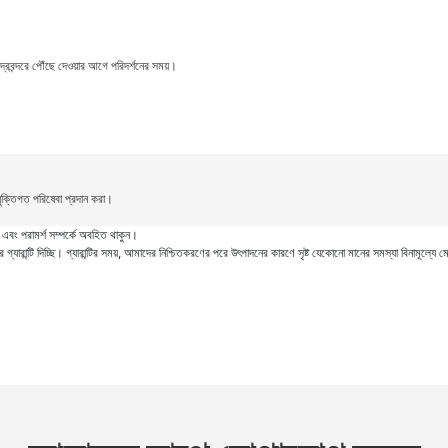
মুদ্রবন্দরে পৌঁছে দেওয়ার আগে পরিদর্শনের সময়।
যুক্তিগত পরিষেবা প্রদান করা।
া এবং পরামর্শ সম্পর্কে অবহিত থাকুন।
গ্যারান্টি দিচ্ছি। গ্যারান্টির সময়, আমাদের নিশ্চিতকরণের পরে উৎপাদনের কারণে সৃষ্ট যেকোনো মানের সমস্যা বিনামূল্