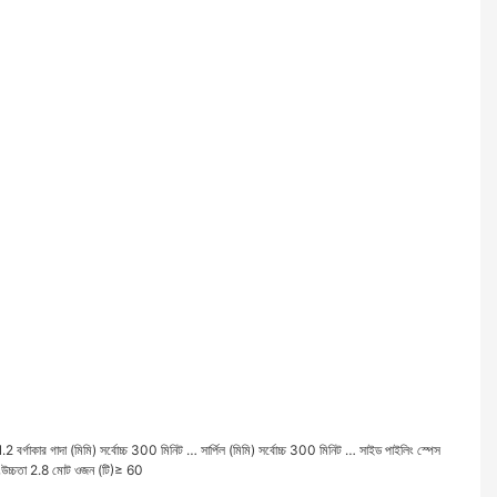
1.2
বর্গাকার গাদা (মিমি)
সর্বোচ্চ
300
মিনিট
…
সার্পিল (মিমি)
সর্বোচ্চ
300
মিনিট
…
সাইড পাইলিং স্পেস
িংউচ্চতা
2.8
মোট ওজন (টি)≥
60