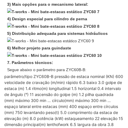
3) Mais opções para o mecanismo lateral:
4)
Design especial para cilindro de perna
5) Distribuição adequada para sistemas hidráulicos
6) Melhor projeto para guindaste
7. Parâmetros técnicos:
Segue abaixo o parâmetro para ZYC60B-B:
parâmetro/tipo
ZYC60B-B
pressão de estaca nominal (KN)
600
velocidade de cravação (m/min)
rápido
6.3
baixo
3.0
golpe de
estaca (m)
1.4
ritmo(m)
longitudinal
1.5
horizontal
0.4
intervalo
de ângulo (°)
11
ascensão do golpe (m)
1.2
pilha quadrada
(mm)
máximo
300
min
…
círculo(mm)
máximo
300
min
…
espaço lateral entre estacas (mm)
400
espaço entre círculos
(mm)
750
levantando peso(t)
5.0
comprimento da estaca de
elevação (m)
8.0
potência (kW)
estaqueamento
22
elevação
15
dimensão principal(m)
lenthofwork
6.5
largura da obra
3.8