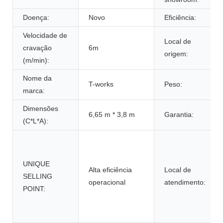
Doença:
Novo
Eficiência:
Velocidade de
Local de
cravação
6m
origem:
(m/min):
Nome da
T-works
Peso:
marca:
Dimensões
6,65 m * 3,8 m
Garantia:
(C*L*A):
UNIQUE
Alta eficiência
Local de
SELLING
operacional
atendimento:
POINT: