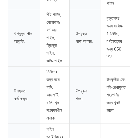
পাইল
শীট পাইল,
বৃত্তাকার
গোলাকার/
জন্য সর্বোচ্চ
বর্গাকার
উপযুক্ত গাদা
উপযুক্ত
1 মিটার,
পাইল,
আকৃতি:
গাদা আকার:
বর্গক্ষেত্রের
ত্রিভুজ
জন্য 650
পাইল,
মিমি
এইচ-পাইল
নির্মাণের
জন্য নরম
উপকূলীয় এবং
মাটি,
নদী-রেখাযুক্ত
উপযুক্ত
উপযুক্ত
কাদামাটি,
শহরগুলির
কর্মক্ষেত্র:
শহর:
বালি, শব্দ-
জন্য খুবই
সংবেদনশীল
ভালো
এলাকা
পাইল
ড্রাইভিংয়ের