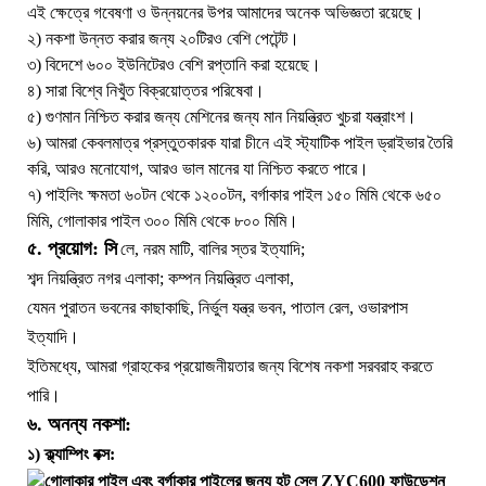
এই ক্ষেত্রে গবেষণা ও উন্নয়নের উপর আমাদের অনেক অভিজ্ঞতা রয়েছে।
২) নকশা উন্নত করার জন্য ২০টিরও বেশি পেটেন্ট।
৩) বিদেশে ৬০০ ইউনিটেরও বেশি রপ্তানি করা হয়েছে।
৪) সারা বিশ্বে নিখুঁত বিক্রয়োত্তর পরিষেবা।
৫) গুণমান নিশ্চিত করার জন্য মেশিনের জন্য মান নিয়ন্ত্রিত খুচরা যন্ত্রাংশ।
৬) আমরা কেবলমাত্র প্রস্তুতকারক যারা চীনে এই স্ট্যাটিক পাইল ড্রাইভার তৈরি
করি, আরও মনোযোগ, আরও ভাল মানের যা নিশ্চিত করতে পারে।
৭) পাইলিং ক্ষমতা ৬০টন থেকে ১২০০টন, বর্গাকার পাইল ১৫০ মিমি থেকে ৬৫০
মিমি, গোলাকার পাইল ৩০০ মিমি থেকে ৮০০ মিমি।
৫. প্রয়োগ: সি
লে, নরম মাটি, বালির স্তর ইত্যাদি;
শব্দ নিয়ন্ত্রিত নগর এলাকা; কম্পন নিয়ন্ত্রিত এলাকা,
যেমন পুরাতন ভবনের কাছাকাছি, নির্ভুল যন্ত্র ভবন, পাতাল রেল, ওভারপাস
ইত্যাদি।
ইতিমধ্যে, আমরা গ্রাহকের প্রয়োজনীয়তার জন্য বিশেষ নকশা সরবরাহ করতে
পারি।
৬. অনন্য নকশা:
১) ক্ল্যাম্পিং বক্স: