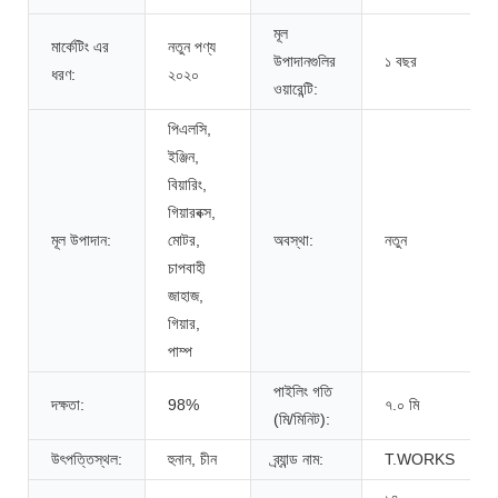
মূল
মার্কেটিং এর
নতুন পণ্য
উপাদানগুলির
১ বছর
ধরণ:
২০২০
ওয়ারেন্টি:
পিএলসি,
ইঞ্জিন,
বিয়ারিং,
গিয়ারবক্স,
মূল উপাদান:
মোটর,
অবস্থা:
নতুন
চাপবাহী
জাহাজ,
গিয়ার,
পাম্প
পাইলিং গতি
দক্ষতা:
98%
৭.০ মি
(মি/মিনিট):
উৎপত্তিস্থল:
হুনান, চীন
ব্র্যান্ড নাম:
T.WORKS