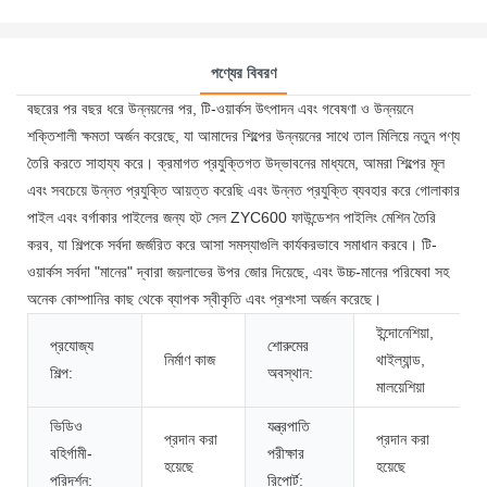
পণ্যের বিবরণ
বছরের পর বছর ধরে উন্নয়নের পর, টি-ওয়ার্কস উৎপাদন এবং গবেষণা ও উন্নয়নে
শক্তিশালী ক্ষমতা অর্জন করেছে, যা আমাদের শিল্পের উন্নয়নের সাথে তাল মিলিয়ে নতুন পণ্য
তৈরি করতে সাহায্য করে। ক্রমাগত প্রযুক্তিগত উদ্ভাবনের মাধ্যমে, আমরা শিল্পের মূল
এবং সবচেয়ে উন্নত প্রযুক্তি আয়ত্ত করেছি এবং উন্নত প্রযুক্তি ব্যবহার করে গোলাকার
পাইল এবং বর্গাকার পাইলের জন্য হট সেল ZYC600 ফাউন্ডেশন পাইলিং মেশিন তৈরি
করব, যা শিল্পকে সর্বদা জর্জরিত করে আসা সমস্যাগুলি কার্যকরভাবে সমাধান করবে। টি-
ওয়ার্কস সর্বদা "মানের" দ্বারা জয়লাভের উপর জোর দিয়েছে, এবং উচ্চ-মানের পরিষেবা সহ
অনেক কোম্পানির কাছ থেকে ব্যাপক স্বীকৃতি এবং প্রশংসা অর্জন করেছে।
ইন্দোনেশিয়া,
প্রযোজ্য
শোরুমের
নির্মাণ কাজ
থাইল্যান্ড,
শিল্প:
অবস্থান:
মালয়েশিয়া
ভিডিও
যন্ত্রপাতি
প্রদান করা
প্রদান করা
বহির্গামী-
পরীক্ষার
হয়েছে
হয়েছে
পরিদর্শন:
রিপোর্ট: