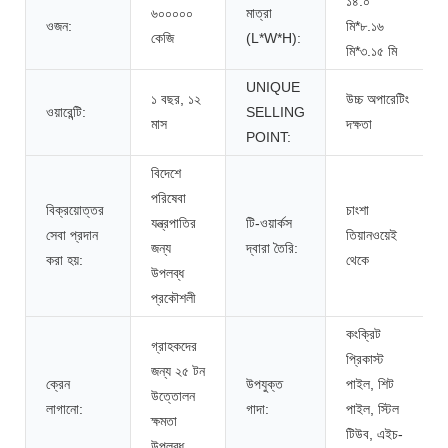
১৪.০
৬০০০০০
মাত্রা
ওজন:
মি*৮.১৬
কেজি
(L*W*H):
মি*৩.১৫ মি
UNIQUE
১ বছর, ১২
উচ্চ অপারেটিং
ওয়ারেন্টি:
SELLING
মাস
দক্ষতা
POINT:
বিদেশে
পরিষেবা
বিক্রয়োত্তর
চাংশা
যন্ত্রপাতির
টি-ওয়ার্কস
সেবা প্রদান
তিয়ানওয়েই
জন্য
দ্বারা তৈরি:
করা হয়:
থেকে
উপলব্ধ
প্রকৌশলী
কংক্রিট
গ্রাহকদের
প্রিকাস্ট
জন্য ২৫ টন
ক্রেন
উপযুক্ত
পাইল, শিট
উত্তোলন
লাগানো:
গাদা:
পাইল, স্টিল
ক্ষমতা
টিউব, এইচ-
উপলব্ধ