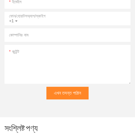
ইমেইল
ফোন/হোয়াটসঅ্যাপ/স্কাইপ
+1
কোম্পানির নাম
কন্টেন্ট
এখন তদন্ত পাঠান
সংশ্লিষ্ট পণ্য