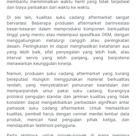
membantu meminimalkan waktu henti yang tidak terjadwal
dan biaya perbaikan dari waktu ke waktu.
Di sisi lain, kualitas suku cadang aftermarket sangat
bervariasi. Beberapa produsen aftermarket berinvestasi
besar-besaran dalam memproduksi komponen berkualitas
tinggi yang meniru atau melampaui spesifikasi OEM, dengan
menggabungkan metalurgi canggih atau peningkatan
desain. Peningkatan ini dapat menghasilkan ketahanan aus
yang lebih baik, sifat penyegelan yang lebih baik, atau
interval servis yang lebih panjang, yang berpotensi
menawarkan keunggulan kinerja.
Namun, produsen suku cadang aftermarket yang kurang
bereputasi mungkin menggunakan material berkualitas
rendah, yang menyebabkan penurunan keandalan dan
memperpendek umur pakai suku cadang. Kurangnya
protokol pengujian standar dan jaminan kualitas yang tidak
konsisten dapat mengakibatkan perbedaan signifikan antar
pemasok suku cadang aftermarket. Untuk memastikan
kualitas, pembeli harus dengan cermat menilai lembar data
produk, mencari hasil pengujian pihak ketiga, dan
mendapatkan testimoni pengguna.
Pada akhirnya, untuk proyek-proyek di mana menjaga