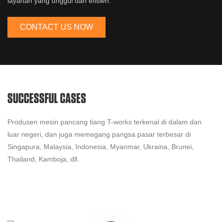
layanan yang unggul dan efisien.
CONTACT US NOW
SUCCESSFUL CASES
Produsen mesin pancang tiang T-works terkenal di dalam dan
luar negeri, dan juga memegang pangsa pasar terbesar di
Singapura, Malaysia, Indonesia, Myanmar, Ukraina, Brunei,
Thailand, Kamboja, dll.