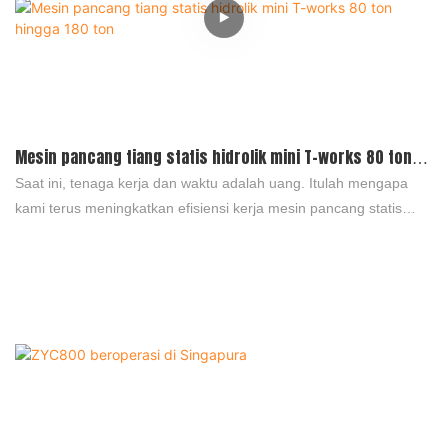
Mesin pancang tiang statis hidrolik mini T-works 80 ton
hingga 180 ton
Saat ini, tenaga kerja dan waktu adalah uang. Itulah mengapa
kami terus meningkatkan efisiensi kerja mesin pancang statis
hidrolik. Lebih otomatis, efisiensi lebih tinggi. Mesin pancang
kompak kami adalah pilihan Anda untuk lokasi proyek kecil!