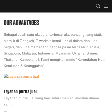
OUR ADVANTAGES
Sebagai salah satu eksportir terbesar alat pancang tiang statis
hidrolik di Tiongkok, T-works dikenal luas di dalam dan luar
negeri,
dan juga memegang pangsa pasar terbesar di Rusia,
Singapura, Malaysia, Indonesia, Myanmar, Ukraina, Brunei,
Thailand, Kamboja, dll.
Kami mengikuti motto ”Kerendahan Hati,
Ketulusan & Keunggulan”.
Layanan purna jual
Layanan purna jual yang baik selalu menjadi andalan utama
kami.