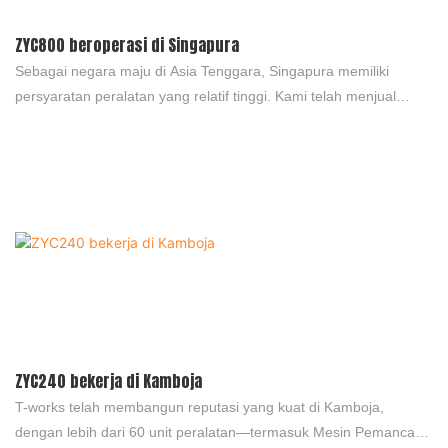
ZYC800 beroperasi di Singapura
Sebagai negara maju di Asia Tenggara, Singapura memiliki
persyaratan peralatan yang relatif tinggi. Kami telah menjual
peralatan tersebut ke Singapura sejak tahun 2004 hingga
sekarang. Peralatan tersebut terus diperbarui sesuai dengan
kebutuhan aktual pelanggan, contohnya: permintaan akan
kapasitas tonase terus meningkat. Percayalah, Anda bisa!
ZYC240 bekerja di Kamboja
T-works telah membangun reputasi yang kuat di Kamboja,
dengan lebih dari 60 unit peralatan—termasuk Mesin Pemancang