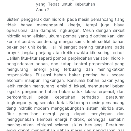
Sistem penggerak dan hidrolik pada mesin pemancang tiang
tidak hanya memengaruhi kinerja, tetapi juga biaya
operasional dan dampak lingkungan. Mesin dengan sirkuit
hidrolik yang efisien, ukuran pompa yang dioptimalkan, dan
kontrol cerdas cenderung mengonsumsi lebih sedikit bahan
bakar per unit kerja. Hal ini sangat penting terutama pada
proyek jangka panjang atau ketika waktu idle sering terjadi.
Carilah fitur-fitur seperti pompa perpindahan variabel, hidrolik
penginderaan beban, dan katup kontrol proporsional yang
mengurangi energi yang terbuang dan meningkatkan
responsivitas. Efisiensi bahan bakar penting baik secara
ekonomi maupun lingkungan. Konsumsi bahan bakar yang
lebih rendah mengurangi emisi di lokasi, mengurangi beban
logistik pengiriman bahan bakar untuk lokasi terpencil, dan
berkontribusi pada kepatuhan terhadap peraturan
lingkungan yang semakin ketat. Beberapa mesin pemancang
tiang hidrolik modern menggabungkan sistem hibrida atau
fitur pemulihan energi yang dapat menyimpan dan
menggunakan kembali energi hidrolik, sehingga semakin
meningkatkan efisiensi selama siklus berulang. Peraturan
emisi dapat menentukan pilihan mesin dan pengolahan gas