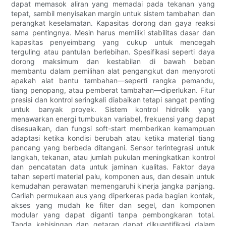
dapat memasok aliran yang memadai pada tekanan yang
tepat, sambil menyisakan margin untuk sistem tambahan dan
perangkat keselamatan. Kapasitas dorong dan gaya reaksi
sama pentingnya. Mesin harus memiliki stabilitas dasar dan
kapasitas penyeimbang yang cukup untuk mencegah
terguling atau pantulan berlebihan. Spesifikasi seperti daya
dorong maksimum dan kestabilan di bawah beban
membantu dalam pemilihan alat pengangkut dan menyoroti
apakah alat bantu tambahan—seperti rangka pemandu,
tiang penopang, atau pemberat tambahan—diperlukan. Fitur
presisi dan kontrol seringkali diabaikan tetapi sangat penting
untuk banyak proyek. Sistem kontrol hidrolik yang
menawarkan energi tumbukan variabel, frekuensi yang dapat
disesuaikan, dan fungsi soft-start memberikan kemampuan
adaptasi ketika kondisi berubah atau ketika material tiang
pancang yang berbeda ditangani. Sensor terintegrasi untuk
langkah, tekanan, atau jumlah pukulan meningkatkan kontrol
dan pencatatan data untuk jaminan kualitas. Faktor daya
tahan seperti material palu, komponen aus, dan desain untuk
kemudahan perawatan memengaruhi kinerja jangka panjang.
Carilah permukaan aus yang diperkeras pada bagian kontak,
akses yang mudah ke filter dan segel, dan komponen
modular yang dapat diganti tanpa pembongkaran total.
Tanda kebisingan dan getaran dapat dikuantifikasi dalam