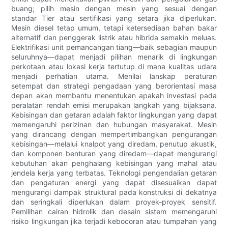
buang; pilih mesin dengan mesin yang sesuai dengan
standar Tier atau sertifikasi yang setara jika diperlukan.
Mesin diesel tetap umum, tetapi ketersediaan bahan bakar
alternatif dan penggerak listrik atau hibrida semakin meluas.
Elektrifikasi unit pemancangan tiang—baik sebagian maupun
seluruhnya—dapat menjadi pilihan menarik di lingkungan
perkotaan atau lokasi kerja tertutup di mana kualitas udara
menjadi perhatian utama. Menilai lanskap peraturan
setempat dan strategi pengadaan yang berorientasi masa
depan akan membantu menentukan apakah investasi pada
peralatan rendah emisi merupakan langkah yang bijaksana.
Kebisingan dan getaran adalah faktor lingkungan yang dapat
memengaruhi perizinan dan hubungan masyarakat. Mesin
yang dirancang dengan mempertimbangkan pengurangan
kebisingan—melalui knalpot yang diredam, penutup akustik,
dan komponen benturan yang diredam—dapat mengurangi
kebutuhan akan penghalang kebisingan yang mahal atau
jendela kerja yang terbatas. Teknologi pengendalian getaran
dan pengaturan energi yang dapat disesuaikan dapat
mengurangi dampak struktural pada konstruksi di dekatnya
dan seringkali diperlukan dalam proyek-proyek sensitif.
Pemilihan cairan hidrolik dan desain sistem memengaruhi
risiko lingkungan jika terjadi kebocoran atau tumpahan yang