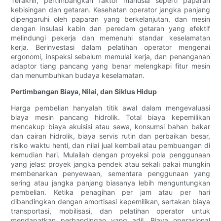
Terakhir, pertimbangkan faktor manusia seperti paparan
kebisingan dan getaran. Kesehatan operator jangka panjang
dipengaruhi oleh paparan yang berkelanjutan, dan mesin
dengan insulasi kabin dan peredam getaran yang efektif
melindungi pekerja dan memenuhi standar keselamatan
kerja. Berinvestasi dalam pelatihan operator mengenai
ergonomi, inspeksi sebelum memulai kerja, dan penanganan
adaptor tiang pancang yang benar melengkapi fitur mesin
dan menumbuhkan budaya keselamatan.
Pertimbangan Biaya, Nilai, dan Siklus Hidup
Harga pembelian hanyalah titik awal dalam mengevaluasi
biaya mesin pancang hidrolik. Total biaya kepemilikan
mencakup biaya akuisisi atau sewa, konsumsi bahan bakar
dan cairan hidrolik, biaya servis rutin dan perbaikan besar,
risiko waktu henti, dan nilai jual kembali atau pembuangan di
kemudian hari. Mulailah dengan proyeksi pola penggunaan
yang jelas: proyek jangka pendek atau sekali pakai mungkin
membenarkan penyewaan, sementara penggunaan yang
sering atau jangka panjang biasanya lebih menguntungkan
pembelian. Ketika penagihan per jam atau per hari
dibandingkan dengan amortisasi kepemilikan, sertakan biaya
transportasi, mobilisasi, dan pelatihan operator untuk
mendapatkan perbandingan yang adil. Biaya operasional