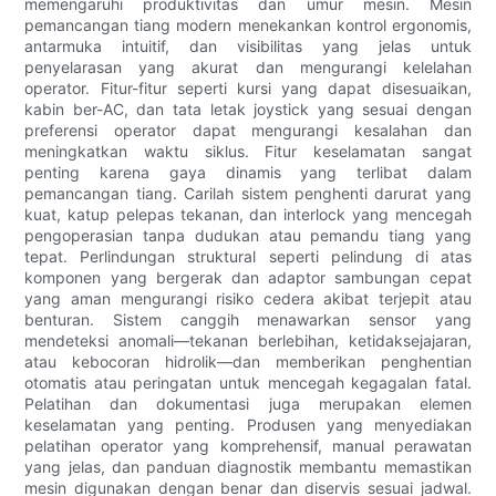
memengaruhi produktivitas dan umur mesin. Mesin
pemancangan tiang modern menekankan kontrol ergonomis,
antarmuka intuitif, dan visibilitas yang jelas untuk
penyelarasan yang akurat dan mengurangi kelelahan
operator. Fitur-fitur seperti kursi yang dapat disesuaikan,
kabin ber-AC, dan tata letak joystick yang sesuai dengan
preferensi operator dapat mengurangi kesalahan dan
meningkatkan waktu siklus. Fitur keselamatan sangat
penting karena gaya dinamis yang terlibat dalam
pemancangan tiang. Carilah sistem penghenti darurat yang
kuat, katup pelepas tekanan, dan interlock yang mencegah
pengoperasian tanpa dudukan atau pemandu tiang yang
tepat. Perlindungan struktural seperti pelindung di atas
komponen yang bergerak dan adaptor sambungan cepat
yang aman mengurangi risiko cedera akibat terjepit atau
benturan. Sistem canggih menawarkan sensor yang
mendeteksi anomali—tekanan berlebihan, ketidaksejajaran,
atau kebocoran hidrolik—dan memberikan penghentian
otomatis atau peringatan untuk mencegah kegagalan fatal.
Pelatihan dan dokumentasi juga merupakan elemen
keselamatan yang penting. Produsen yang menyediakan
pelatihan operator yang komprehensif, manual perawatan
yang jelas, dan panduan diagnostik membantu memastikan
mesin digunakan dengan benar dan diservis sesuai jadwal.