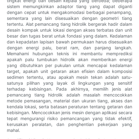
tingkat energi dan desain kepala yang berbeda; beberapa
sistem memungkinkan adaptor tiang yang dapat diganti
dengan cepat untuk mengakomodasi berbagai penampang,
sementara yang lain disesuaikan dengan geometri tiang
tertentu. Alat pemancang tiang hidrolik bergerak hadir dalam
desain kompak untuk lokasi dengan akses terbatas dan unit
besar dan tugas berat untuk fondasi yang dalam. Kedalaman
dan kepadatan lapisan bawah permukaan harus disesuaikan
dengan energi palu, berat ram, dan panjang langkah.
Memahami hubungan teknis ini membantu memprediksi
apakah palu tumbukan hidrolik akan memberikan energi
yang dibutuhkan per pukulan untuk mencapai kedalaman
target, apakah unit getaran akan efisien dalam komposisi
sedimen tertentu, atau apakah mesin tekan adalah satu-
satunya pilihan yang layak di lingkungan yang sensitif
terhadap kebisingan. Pada akhirnya, memilih jenis alat
pemancang tiang hidrolik adalah masalah mencocokkan
metode pemasangan, material dan ukuran tiang, akses dan
kendala lokasi, serta batasan peraturan tentang getaran dan
kebisingan. Mencocokkan jenis mesin dengan aplikasi secara
tepat mengurangi risiko pemancangan yang tidak efektif,
kerusakan peralatan, dan penghentian pekerjaan yang
mahal.