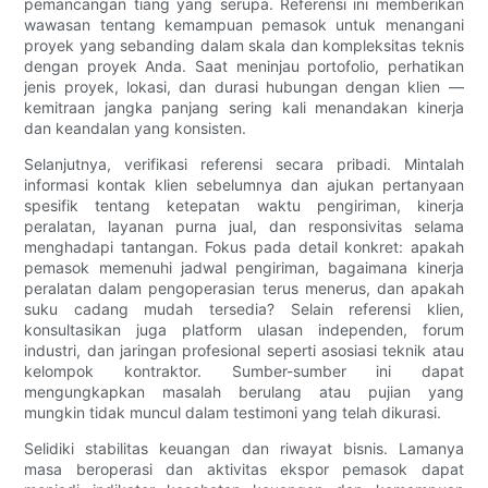
pemancangan tiang yang serupa. Referensi ini memberikan
wawasan tentang kemampuan pemasok untuk menangani
proyek yang sebanding dalam skala dan kompleksitas teknis
dengan proyek Anda. Saat meninjau portofolio, perhatikan
jenis proyek, lokasi, dan durasi hubungan dengan klien —
kemitraan jangka panjang sering kali menandakan kinerja
dan keandalan yang konsisten.
Selanjutnya, verifikasi referensi secara pribadi. Mintalah
informasi kontak klien sebelumnya dan ajukan pertanyaan
spesifik tentang ketepatan waktu pengiriman, kinerja
peralatan, layanan purna jual, dan responsivitas selama
menghadapi tantangan. Fokus pada detail konkret: apakah
pemasok memenuhi jadwal pengiriman, bagaimana kinerja
peralatan dalam pengoperasian terus menerus, dan apakah
suku cadang mudah tersedia? Selain referensi klien,
konsultasikan juga platform ulasan independen, forum
industri, dan jaringan profesional seperti asosiasi teknik atau
kelompok kontraktor. Sumber-sumber ini dapat
mengungkapkan masalah berulang atau pujian yang
mungkin tidak muncul dalam testimoni yang telah dikurasi.
Selidiki stabilitas keuangan dan riwayat bisnis. Lamanya
masa beroperasi dan aktivitas ekspor pemasok dapat