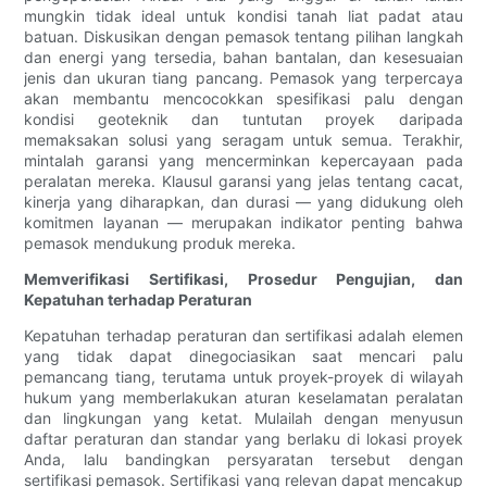
mungkin tidak ideal untuk kondisi tanah liat padat atau
batuan. Diskusikan dengan pemasok tentang pilihan langkah
dan energi yang tersedia, bahan bantalan, dan kesesuaian
jenis dan ukuran tiang pancang. Pemasok yang terpercaya
akan membantu mencocokkan spesifikasi palu dengan
kondisi geoteknik dan tuntutan proyek daripada
memaksakan solusi yang seragam untuk semua. Terakhir,
mintalah garansi yang mencerminkan kepercayaan pada
peralatan mereka. Klausul garansi yang jelas tentang cacat,
kinerja yang diharapkan, dan durasi — yang didukung oleh
komitmen layanan — merupakan indikator penting bahwa
pemasok mendukung produk mereka.
Memverifikasi Sertifikasi, Prosedur Pengujian, dan
Kepatuhan terhadap Peraturan
Kepatuhan terhadap peraturan dan sertifikasi adalah elemen
yang tidak dapat dinegociasikan saat mencari palu
pemancang tiang, terutama untuk proyek-proyek di wilayah
hukum yang memberlakukan aturan keselamatan peralatan
dan lingkungan yang ketat. Mulailah dengan menyusun
daftar peraturan dan standar yang berlaku di lokasi proyek
Anda, lalu bandingkan persyaratan tersebut dengan
sertifikasi pemasok. Sertifikasi yang relevan dapat mencakup