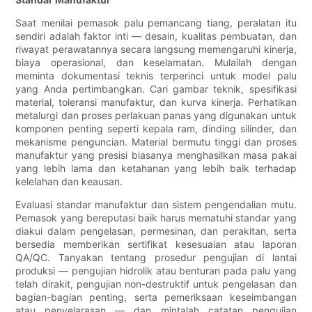
Saat menilai pemasok palu pemancang tiang, peralatan itu
sendiri adalah faktor inti — desain, kualitas pembuatan, dan
riwayat perawatannya secara langsung memengaruhi kinerja,
biaya operasional, dan keselamatan. Mulailah dengan
meminta dokumentasi teknis terperinci untuk model palu
yang Anda pertimbangkan. Cari gambar teknik, spesifikasi
material, toleransi manufaktur, dan kurva kinerja. Perhatikan
metalurgi dan proses perlakuan panas yang digunakan untuk
komponen penting seperti kepala ram, dinding silinder, dan
mekanisme penguncian. Material bermutu tinggi dan proses
manufaktur yang presisi biasanya menghasilkan masa pakai
yang lebih lama dan ketahanan yang lebih baik terhadap
kelelahan dan keausan.
Evaluasi standar manufaktur dan sistem pengendalian mutu.
Pemasok yang bereputasi baik harus mematuhi standar yang
diakui dalam pengelasan, permesinan, dan perakitan, serta
bersedia memberikan sertifikat kesesuaian atau laporan
QA/QC. Tanyakan tentang prosedur pengujian di lantai
produksi — pengujian hidrolik atau benturan pada palu yang
telah dirakit, pengujian non-destruktif untuk pengelasan dan
bagian-bagian penting, serta pemeriksaan keseimbangan
atau penyelarasan — dan mintalah catatan pengujian