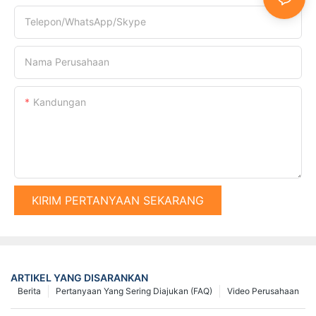
Telepon/WhatsApp/Skype
Nama Perusahaan
Kandungan
KIRIM PERTANYAAN SEKARANG
ARTIKEL YANG DISARANKAN
Berita
Pertanyaan Yang Sering Diajukan (FAQ)
Video Perusahaan