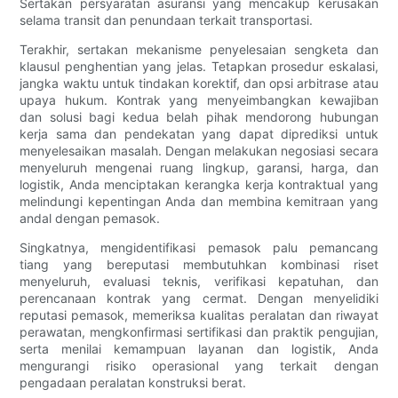
Sertakan persyaratan asuransi yang mencakup kerusakan
selama transit dan penundaan terkait transportasi.
Terakhir, sertakan mekanisme penyelesaian sengketa dan
klausul penghentian yang jelas. Tetapkan prosedur eskalasi,
jangka waktu untuk tindakan korektif, dan opsi arbitrase atau
upaya hukum. Kontrak yang menyeimbangkan kewajiban
dan solusi bagi kedua belah pihak mendorong hubungan
kerja sama dan pendekatan yang dapat diprediksi untuk
menyelesaikan masalah. Dengan melakukan negosiasi secara
menyeluruh mengenai ruang lingkup, garansi, harga, dan
logistik, Anda menciptakan kerangka kerja kontraktual yang
melindungi kepentingan Anda dan membina kemitraan yang
andal dengan pemasok.
Singkatnya, mengidentifikasi pemasok palu pemancang
tiang yang bereputasi membutuhkan kombinasi riset
menyeluruh, evaluasi teknis, verifikasi kepatuhan, dan
perencanaan kontrak yang cermat. Dengan menyelidiki
reputasi pemasok, memeriksa kualitas peralatan dan riwayat
perawatan, mengkonfirmasi sertifikasi dan praktik pengujian,
serta menilai kemampuan layanan dan logistik, Anda
mengurangi risiko operasional yang terkait dengan
pengadaan peralatan konstruksi berat.