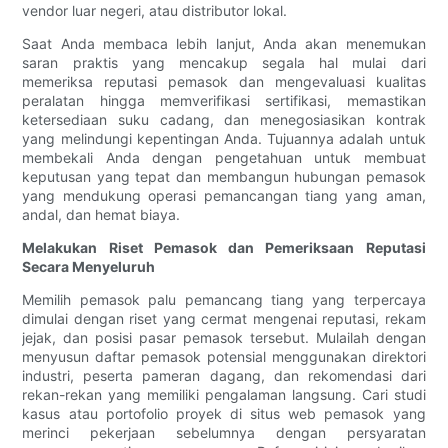
vendor luar negeri, atau distributor lokal.
Saat Anda membaca lebih lanjut, Anda akan menemukan
saran praktis yang mencakup segala hal mulai dari
memeriksa reputasi pemasok dan mengevaluasi kualitas
peralatan hingga memverifikasi sertifikasi, memastikan
ketersediaan suku cadang, dan menegosiasikan kontrak
yang melindungi kepentingan Anda. Tujuannya adalah untuk
membekali Anda dengan pengetahuan untuk membuat
keputusan yang tepat dan membangun hubungan pemasok
yang mendukung operasi pemancangan tiang yang aman,
andal, dan hemat biaya.
Melakukan Riset Pemasok dan Pemeriksaan Reputasi
Secara Menyeluruh
Memilih pemasok palu pemancang tiang yang terpercaya
dimulai dengan riset yang cermat mengenai reputasi, rekam
jejak, dan posisi pasar pemasok tersebut. Mulailah dengan
menyusun daftar pemasok potensial menggunakan direktori
industri, peserta pameran dagang, dan rekomendasi dari
rekan-rekan yang memiliki pengalaman langsung. Cari studi
kasus atau portofolio proyek di situs web pemasok yang
merinci pekerjaan sebelumnya dengan persyaratan