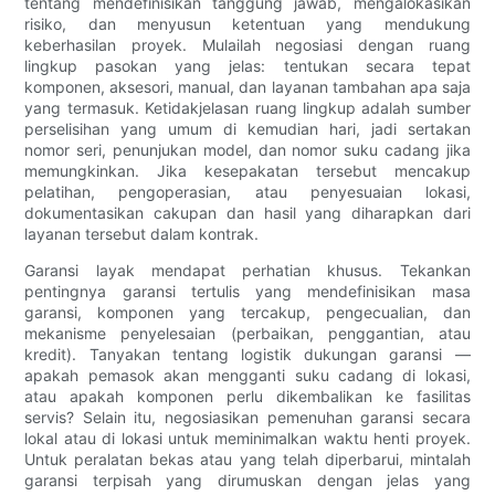
tentang mendefinisikan tanggung jawab, mengalokasikan
risiko, dan menyusun ketentuan yang mendukung
keberhasilan proyek. Mulailah negosiasi dengan ruang
lingkup pasokan yang jelas: tentukan secara tepat
komponen, aksesori, manual, dan layanan tambahan apa saja
yang termasuk. Ketidakjelasan ruang lingkup adalah sumber
perselisihan yang umum di kemudian hari, jadi sertakan
nomor seri, penunjukan model, dan nomor suku cadang jika
memungkinkan. Jika kesepakatan tersebut mencakup
pelatihan, pengoperasian, atau penyesuaian lokasi,
dokumentasikan cakupan dan hasil yang diharapkan dari
layanan tersebut dalam kontrak.
Garansi layak mendapat perhatian khusus. Tekankan
pentingnya garansi tertulis yang mendefinisikan masa
garansi, komponen yang tercakup, pengecualian, dan
mekanisme penyelesaian (perbaikan, penggantian, atau
kredit). Tanyakan tentang logistik dukungan garansi —
apakah pemasok akan mengganti suku cadang di lokasi,
atau apakah komponen perlu dikembalikan ke fasilitas
servis? Selain itu, negosiasikan pemenuhan garansi secara
lokal atau di lokasi untuk meminimalkan waktu henti proyek.
Untuk peralatan bekas atau yang telah diperbarui, mintalah
garansi terpisah yang dirumuskan dengan jelas yang