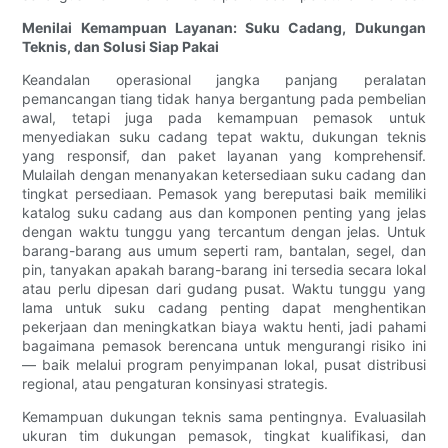
Menilai Kemampuan Layanan: Suku Cadang, Dukungan
Teknis, dan Solusi Siap Pakai
Keandalan operasional jangka panjang peralatan
pemancangan tiang tidak hanya bergantung pada pembelian
awal, tetapi juga pada kemampuan pemasok untuk
menyediakan suku cadang tepat waktu, dukungan teknis
yang responsif, dan paket layanan yang komprehensif.
Mulailah dengan menanyakan ketersediaan suku cadang dan
tingkat persediaan. Pemasok yang bereputasi baik memiliki
katalog suku cadang aus dan komponen penting yang jelas
dengan waktu tunggu yang tercantum dengan jelas. Untuk
barang-barang aus umum seperti ram, bantalan, segel, dan
pin, tanyakan apakah barang-barang ini tersedia secara lokal
atau perlu dipesan dari gudang pusat. Waktu tunggu yang
lama untuk suku cadang penting dapat menghentikan
pekerjaan dan meningkatkan biaya waktu henti, jadi pahami
bagaimana pemasok berencana untuk mengurangi risiko ini
— baik melalui program penyimpanan lokal, pusat distribusi
regional, atau pengaturan konsinyasi strategis.
Kemampuan dukungan teknis sama pentingnya. Evaluasilah
ukuran tim dukungan pemasok, tingkat kualifikasi, dan