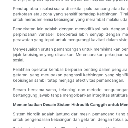
Penutup atau insulasi suara di sekitar palu pancang atau t
perkotaan atau zona yang sensitif terhadap kebisingan. Tira
untuk meredam emisi kebisingan yang merambat melalui uda
Pendekatan lain adalah dengan memodifikasi palu dengan 
perpindahan variabel, beroperasi lebih senyap dengan m
perawatan yang tepat untuk mengurangi kavitasi dalam siste
Menyesuaikan urutan pemancangan untuk meminimalkan pemu
jejak kebisingan yang dirasakan. Merencanakan pekerjaan 
sosial.
Pelatihan operator kembali berperan penting dalam pengur
getaran, yang merupakan penghasil kebisingan yang signifik
kebisingan sambil tetap menjaga efektivitas pemancangan.
Secara bersama-sama, teknologi dan metode pengurangan k
bertanggung jawab tanpa mengorbankan integritas struktural
Memanfaatkan Desain Sistem Hidraulik Canggih untuk Men
Sistem hidrolik adalah jantung dari mesin pemancang tiang
untuk pengendalian kebisingan dan getaran, dengan fokus p