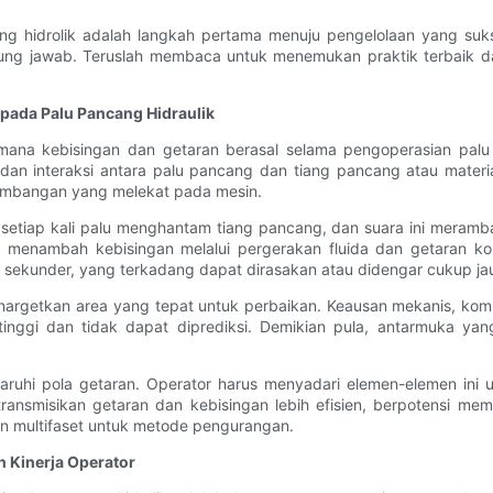
g hidrolik adalah langkah pertama menuju pengelolaan yang suks
ggung jawab. Teruslah membaca untuk menemukan praktik terbaik 
pada Palu Pancang Hidraulik
na kebisingan dan getaran berasal selama pengoperasian palu p
dan interaksi antara palu pancang dan tiang pancang atau material 
imbangan yang melekat pada mesin.
tiap kali palu menghantam tiang pancang, dan suara ini merambat 
lu menambah kebisingan melalui pergerakan fluida dan getaran k
 sekunder, yang terkadang dapat dirasakan atau didengar cukup jauh
nargetkan area yang tepat untuk perbaikan. Keausan mekanis, kom
inggi dan tidak dapat diprediksi. Demikian pula, antarmuka yan
garuhi pola getaran. Operator harus menyadari elemen-elemen ini u
ntransmisikan getaran dan kebisingan lebih efisien, berpotensi m
 multifaset untuk metode pengurangan.
 Kinerja Operator