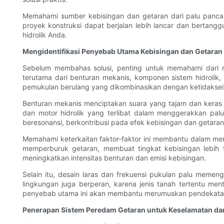
Memahami sumber kebisingan dan getaran dari palu pancan
proyek konstruksi dapat berjalan lebih lancar dan bertan
hidrolik Anda.
Mengidentifikasi Penyebab Utama Kebisingan dan Getaran 
Sebelum membahas solusi, penting untuk memahami dari ma
terutama dari benturan mekanis, komponen sistem hidrolik, 
pemukulan berulang yang dikombinasikan dengan ketidakse
Benturan mekanis menciptakan suara yang tajam dan keras se
dan motor hidrolik yang terlibat dalam menggerakkan pa
beresonansi, berkontribusi pada efek kebisingan dan getaran
Memahami keterkaitan faktor-faktor ini membantu dalam me
memperburuk getaran, membuat tingkat kebisingan lebih t
meningkatkan intensitas benturan dan emisi kebisingan.
Selain itu, desain laras dan frekuensi pukulan palu memen
lingkungan juga berperan, karena jenis tanah tertentu me
penyebab utama ini akan membantu merumuskan pendekatan
Penerapan Sistem Peredam Getaran untuk Keselamatan dan