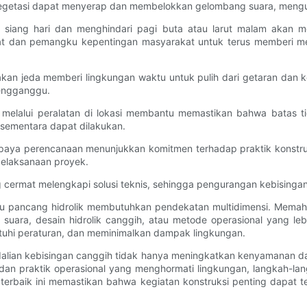
 vegetasi dapat menyerap dan membelokkan gelombang suara, meng
 siang hari dan menghindari pagi buta atau larut malam akan m
t dan pemangku kepentingan masyarakat untuk terus memberi me
an jeda memberi lingkungan waktu untuk pulih dari getaran dan k
mengganggu.
r melalui peralatan di lokasi membantu memastikan bahwa batas 
sementara dapat dilakukan.
upaya perencanaan menunjukkan komitmen terhadap praktik konstru
pelaksanaan proyek.
ng cermat melengkapi solusi teknis, sehingga pengurangan kebisinga
alu pancang hidrolik membutuhkan pendekatan multidimensi. Mem
 suara, desain hidrolik canggih, atau metode operasional yang le
tuhi peraturan, dan meminimalkan dampak lingkungan.
lian kebisingan canggih tidak hanya meningkatkan kenyamanan da
n praktik operasional yang menghormati lingkungan, langkah-lang
 terbaik ini memastikan bahwa kegiatan konstruksi penting dapat 