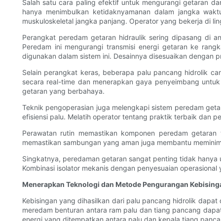
Salah satu cara paling efektif untuk mengurangi getaran d
hanya menimbulkan ketidaknyamanan dalam jangka waktu
muskuloskeletal jangka panjang. Operator yang bekerja di l
Perangkat peredam getaran hidraulik sering dipasang di a
Peredam ini mengurangi transmisi energi getaran ke rang
digunakan dalam sistem ini. Desainnya disesuaikan dengan pr
Selain perangkat keras, beberapa palu pancang hidrolik can
secara real-time dan menerapkan gaya penyeimbang untuk m
getaran yang berbahaya.
Teknik pengoperasian juga melengkapi sistem peredam geta
efisiensi palu. Melatih operator tentang praktik terbaik dan
Perawatan rutin memastikan komponen peredam getaran tet
memastikan sambungan yang aman juga membantu meminimal
Singkatnya, peredaman getaran sangat penting tidak hanya 
Kombinasi isolator mekanis dengan penyesuaian operasional y
Menerapkan Teknologi dan Metode Pengurangan Kebising
Kebisingan yang dihasilkan dari palu pancang hidrolik dapa
meredam benturan antara ram palu dan tiang pancang dapat 
energi yang ditempatkan antara palu dan kepala tiang panc