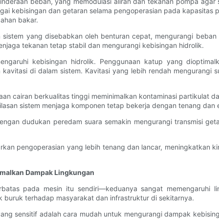
penginderaan beban, yang memodulasi aliran dan tekanan pompa agar
agai kebisingan dan getaran selama pengoperasian pada kapasitas pen
bahan bakar.
m sistem yang disebabkan oleh benturan cepat, mengurangi beban
jaga tekanan tetap stabil dan mengurangi kebisingan hidrolik.
garuhi kebisingan hidrolik. Penggunaan katup yang dioptimalk
 kavitasi di dalam sistem. Kavitasi yang lebih rendah mengurangi 
an cairan berkualitas tinggi meminimalkan kontaminasi partikulat
ilasan sistem menjaga komponen tetap bekerja dengan tenang dan ef
engan dudukan peredam suara semakin mengurangi transmisi geta
arkan pengoperasian yang lebih tenang dan lancar, meningkatkan ki
nimalkan Dampak Lingkungan
rbatas pada mesin itu sendiri—keduanya sangat memengaruhi lin
uruk terhadap masyarakat dan infrastruktur di sekitarnya.
ang sensitif adalah cara mudah untuk mengurangi dampak kebising