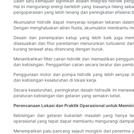
Salah satu kemajuan signifikan adalah integrasi hidrolik 
Hal ini mengurangi energi berlebih yang biasanya hilang seb
pengoperasian yang lebih tenang dan peningkatan efisiensi 
Akumulator hidrolik dapat menyerap lonjakan tekanan dala
Dengan menghaluskan aliran fluida, akumulator membantu men
Desain dan penempatan katup yang lebih baik juga memen
disesuaikan dan fitur peredaman menurunkan turbulensi dan
kurang terawat atau dirancang dengan buruk.
Menambahkan filter cairan hidrolik dan memastikan pengguna
dan kebisingan. Penggantian cairan secara teratur dan pemb
Penggunaan motor dan pompa hidrolik yang lebih senyap d
dan kebisingan keseluruhan di lokasi kerja.
Secara keseluruhan, peningkatan desain hidraulik ini menaw
peraturan kebisingan dan getaran yang semakin ketat.
Perencanaan Lokasi dan Praktik Operasional untuk Memi
Kebisingan dan getaran bukanlah masalah yang hanya te
operasional yang tepat dapat membantu mengurangi dampak b
Menempatkan palu pancang sejauh mungkin dari penerima y