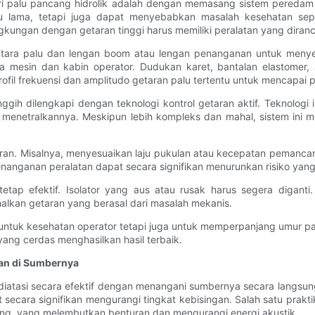
ari palu pancang hidrolik adalah dengan memasang sistem peredam
 lama, tetapi juga dapat menyebabkan masalah kesehatan sep
ingkungan dengan getaran tinggi harus memiliki peralatan yang dir
ntara palu dan lengan boom atau lengan penanganan untuk menyer
ka mesin dan kabin operator. Dudukan karet, bantalan elastome
ofil frekuensi dan amplitudo getaran palu tertentu untuk mencapai
ggih dilengkapi dengan teknologi kontrol getaran aktif. Teknologi
enetralkannya. Meskipun lebih kompleks dan mahal, sistem ini m
ran. Misalnya, menyesuaikan laju pukulan atau kecepatan pemanca
 penanganan peralatan dapat secara signifikan menurunkan risiko yan
ap efektif. Isolator yang aus atau rusak harus segera diganti
kan getaran yang berasal dari masalah mekanis.
untuk kesehatan operator tetapi juga untuk memperpanjang umur p
ang cerdas menghasilkan hasil terbaik.
an di Sumbernya
t diatasi secara efektif dengan menangani sumbernya secara langsu
secara signifikan mengurangi tingkat kebisingan. Salah satu prak
ang, yang melembutkan benturan dan mengurangi energi akustik.