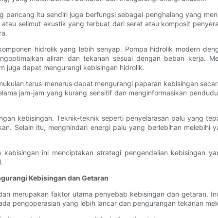
iang pancang itu sendiri juga berfungsi sebagai penghalang yang me
i atau selimut akustik yang terbuat dari serat atau komposit penyer
ra.
komponen hidrolik yang lebih senyap. Pompa hidrolik modern den
engoptimalkan aliran dan tekanan sesuai dengan beban kerja. Me
m juga dapat mengurangi kebisingan hidrolik.
kulan terus-menerus dapat mengurangi paparan kebisingan secara
selama jam-jam yang kurang sensitif dan menginformasikan pendud
angan kebisingan. Teknik-teknik seperti penyelarasan palu yang t
an. Selain itu, menghindari energi palu yang berlebihan melebihi
ebisingan ini menciptakan strategi pengendalian kebisingan ya
.
gurangi Kebisingan dan Getaran
 dan merupakan faktor utama penyebab kebisingan dan getaran. In
ada pengoperasian yang lebih lancar dan pengurangan tekanan mek