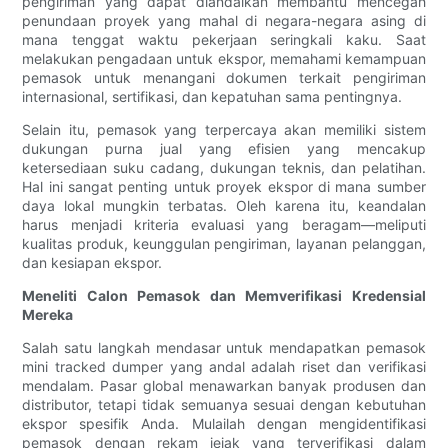
pengiriman yang dapat diandalkan membantu mencegah
penundaan proyek yang mahal di negara-negara asing di
mana tenggat waktu pekerjaan seringkali kaku. Saat
melakukan pengadaan untuk ekspor, memahami kemampuan
pemasok untuk menangani dokumen terkait pengiriman
internasional, sertifikasi, dan kepatuhan sama pentingnya.
Selain itu, pemasok yang terpercaya akan memiliki sistem
dukungan purna jual yang efisien yang mencakup
ketersediaan suku cadang, dukungan teknis, dan pelatihan.
Hal ini sangat penting untuk proyek ekspor di mana sumber
daya lokal mungkin terbatas. Oleh karena itu, keandalan
harus menjadi kriteria evaluasi yang beragam—meliputi
kualitas produk, keunggulan pengiriman, layanan pelanggan,
dan kesiapan ekspor.
Meneliti Calon Pemasok dan Memverifikasi Kredensial
Mereka
Salah satu langkah mendasar untuk mendapatkan pemasok
mini tracked dumper yang andal adalah riset dan verifikasi
mendalam. Pasar global menawarkan banyak produsen dan
distributor, tetapi tidak semuanya sesuai dengan kebutuhan
ekspor spesifik Anda. Mulailah dengan mengidentifikasi
pemasok dengan rekam jejak yang terverifikasi dalam