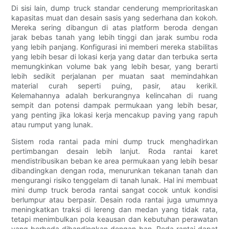
Di sisi lain, dump truck standar cenderung memprioritaskan
kapasitas muat dan desain sasis yang sederhana dan kokoh.
Mereka sering dibangun di atas platform beroda dengan
jarak bebas tanah yang lebih tinggi dan jarak sumbu roda
yang lebih panjang. Konfigurasi ini memberi mereka stabilitas
yang lebih besar di lokasi kerja yang datar dan terbuka serta
memungkinkan volume bak yang lebih besar, yang berarti
lebih sedikit perjalanan per muatan saat memindahkan
material curah seperti puing, pasir, atau kerikil.
Kelemahannya adalah berkurangnya kelincahan di ruang
sempit dan potensi dampak permukaan yang lebih besar,
yang penting jika lokasi kerja mencakup paving yang rapuh
atau rumput yang lunak.
Sistem roda rantai pada mini dump truck menghadirkan
pertimbangan desain lebih lanjut. Roda rantai karet
mendistribusikan beban ke area permukaan yang lebih besar
dibandingkan dengan roda, menurunkan tekanan tanah dan
mengurangi risiko tenggelam di tanah lunak. Hal ini membuat
mini dump truck beroda rantai sangat cocok untuk kondisi
berlumpur atau berpasir. Desain roda rantai juga umumnya
meningkatkan traksi di lereng dan medan yang tidak rata,
tetapi menimbulkan pola keausan dan kebutuhan perawatan
yang berbeda dibandingkan dengan ban. Roda rantai dapat