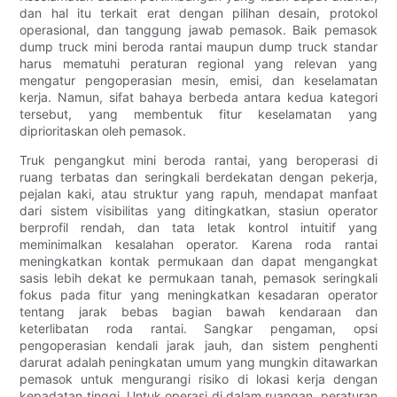
dan hal itu terkait erat dengan pilihan desain, protokol
operasional, dan tanggung jawab pemasok. Baik pemasok
dump truck mini beroda rantai maupun dump truck standar
harus mematuhi peraturan regional yang relevan yang
mengatur pengoperasian mesin, emisi, dan keselamatan
kerja. Namun, sifat bahaya berbeda antara kedua kategori
tersebut, yang membentuk fitur keselamatan yang
diprioritaskan oleh pemasok.
Truk pengangkut mini beroda rantai, yang beroperasi di
ruang terbatas dan seringkali berdekatan dengan pekerja,
pejalan kaki, atau struktur yang rapuh, mendapat manfaat
dari sistem visibilitas yang ditingkatkan, stasiun operator
berprofil rendah, dan tata letak kontrol intuitif yang
meminimalkan kesalahan operator. Karena roda rantai
meningkatkan kontak permukaan dan dapat mengangkat
sasis lebih dekat ke permukaan tanah, pemasok seringkali
fokus pada fitur yang meningkatkan kesadaran operator
tentang jarak bebas bagian bawah kendaraan dan
keterlibatan roda rantai. Sangkar pengaman, opsi
pengoperasian kendali jarak jauh, dan sistem penghenti
darurat adalah peningkatan umum yang mungkin ditawarkan
pemasok untuk mengurangi risiko di lokasi kerja dengan
kepadatan tinggi. Untuk operasi di dalam ruangan, peraturan