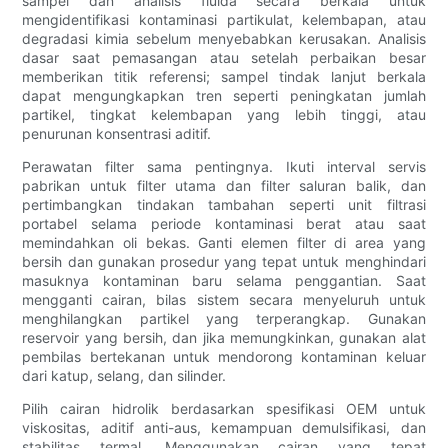
sampel dan analisis fluida secara berkala untuk
mengidentifikasi kontaminasi partikulat, kelembapan, atau
degradasi kimia sebelum menyebabkan kerusakan. Analisis
dasar saat pemasangan atau setelah perbaikan besar
memberikan titik referensi; sampel tindak lanjut berkala
dapat mengungkapkan tren seperti peningkatan jumlah
partikel, tingkat kelembapan yang lebih tinggi, atau
penurunan konsentrasi aditif.
Perawatan filter sama pentingnya. Ikuti interval servis
pabrikan untuk filter utama dan filter saluran balik, dan
pertimbangkan tindakan tambahan seperti unit filtrasi
portabel selama periode kontaminasi berat atau saat
memindahkan oli bekas. Ganti elemen filter di area yang
bersih dan gunakan prosedur yang tepat untuk menghindari
masuknya kontaminan baru selama penggantian. Saat
mengganti cairan, bilas sistem secara menyeluruh untuk
menghilangkan partikel yang terperangkap. Gunakan
reservoir yang bersih, dan jika memungkinkan, gunakan alat
pembilas bertekanan untuk mendorong kontaminan keluar
dari katup, selang, dan silinder.
Pilih cairan hidrolik berdasarkan spesifikasi OEM untuk
viskositas, aditif anti-aus, kemampuan demulsifikasi, dan
stabilitas termal. Menggunakan cairan yang tepat