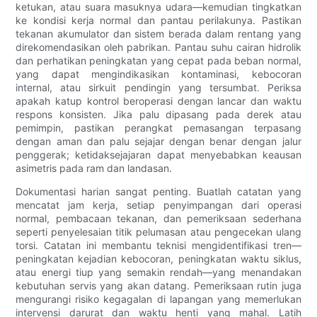
ketukan, atau suara masuknya udara—kemudian tingkatkan
ke kondisi kerja normal dan pantau perilakunya. Pastikan
tekanan akumulator dan sistem berada dalam rentang yang
direkomendasikan oleh pabrikan. Pantau suhu cairan hidrolik
dan perhatikan peningkatan yang cepat pada beban normal,
yang dapat mengindikasikan kontaminasi, kebocoran
internal, atau sirkuit pendingin yang tersumbat. Periksa
apakah katup kontrol beroperasi dengan lancar dan waktu
respons konsisten. Jika palu dipasang pada derek atau
pemimpin, pastikan perangkat pemasangan terpasang
dengan aman dan palu sejajar dengan benar dengan jalur
penggerak; ketidaksejajaran dapat menyebabkan keausan
asimetris pada ram dan landasan.
Dokumentasi harian sangat penting. Buatlah catatan yang
mencatat jam kerja, setiap penyimpangan dari operasi
normal, pembacaan tekanan, dan pemeriksaan sederhana
seperti penyelesaian titik pelumasan atau pengecekan ulang
torsi. Catatan ini membantu teknisi mengidentifikasi tren—
peningkatan kejadian kebocoran, peningkatan waktu siklus,
atau energi tiup yang semakin rendah—yang menandakan
kebutuhan servis yang akan datang. Pemeriksaan rutin juga
mengurangi risiko kegagalan di lapangan yang memerlukan
intervensi darurat dan waktu henti yang mahal. Latih