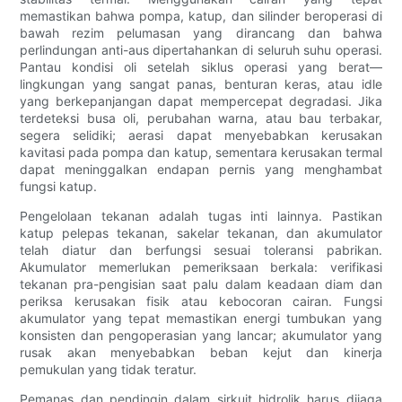
memastikan bahwa pompa, katup, dan silinder beroperasi di
bawah rezim pelumasan yang dirancang dan bahwa
perlindungan anti-aus dipertahankan di seluruh suhu operasi.
Pantau kondisi oli setelah siklus operasi yang berat—
lingkungan yang sangat panas, benturan keras, atau idle
yang berkepanjangan dapat mempercepat degradasi. Jika
terdeteksi busa oli, perubahan warna, atau bau terbakar,
segera selidiki; aerasi dapat menyebabkan kerusakan
kavitasi pada pompa dan katup, sementara kerusakan termal
dapat meninggalkan endapan pernis yang menghambat
fungsi katup.
Pengelolaan tekanan adalah tugas inti lainnya. Pastikan
katup pelepas tekanan, sakelar tekanan, dan akumulator
telah diatur dan berfungsi sesuai toleransi pabrikan.
Akumulator memerlukan pemeriksaan berkala: verifikasi
tekanan pra-pengisian saat palu dalam keadaan diam dan
periksa kerusakan fisik atau kebocoran cairan. Fungsi
akumulator yang tepat memastikan energi tumbukan yang
konsisten dan pengoperasian yang lancar; akumulator yang
rusak akan menyebabkan beban kejut dan kinerja
pemukulan yang tidak teratur.
Pemanas dan pendingin dalam sirkuit hidrolik harus dijaga