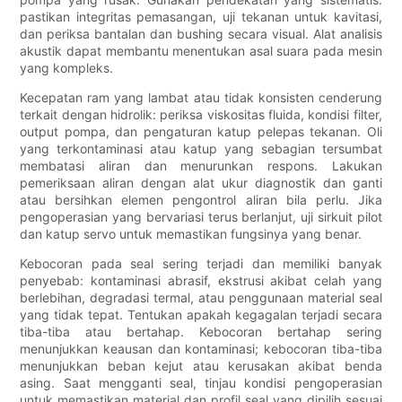
pastikan integritas pemasangan, uji tekanan untuk kavitasi,
dan periksa bantalan dan bushing secara visual. Alat analisis
akustik dapat membantu menentukan asal suara pada mesin
yang kompleks.
Kecepatan ram yang lambat atau tidak konsisten cenderung
terkait dengan hidrolik: periksa viskositas fluida, kondisi filter,
output pompa, dan pengaturan katup pelepas tekanan. Oli
yang terkontaminasi atau katup yang sebagian tersumbat
membatasi aliran dan menurunkan respons. Lakukan
pemeriksaan aliran dengan alat ukur diagnostik dan ganti
atau bersihkan elemen pengontrol aliran bila perlu. Jika
pengoperasian yang bervariasi terus berlanjut, uji sirkuit pilot
dan katup servo untuk memastikan fungsinya yang benar.
Kebocoran pada seal sering terjadi dan memiliki banyak
penyebab: kontaminasi abrasif, ekstrusi akibat celah yang
berlebihan, degradasi termal, atau penggunaan material seal
yang tidak tepat. Tentukan apakah kegagalan terjadi secara
tiba-tiba atau bertahap. Kebocoran bertahap sering
menunjukkan keausan dan kontaminasi; kebocoran tiba-tiba
menunjukkan beban kejut atau kerusakan akibat benda
asing. Saat mengganti seal, tinjau kondisi pengoperasian
untuk memastikan material dan profil seal yang dipilih sesuai