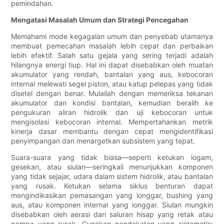
pemindahan.
Mengatasi Masalah Umum dan Strategi Pencegahan
Memahami mode kegagalan umum dan penyebab utamanya
membuat pemecahan masalah lebih cepat dan perbaikan
lebih efektif. Salah satu gejala yang sering terjadi adalah
hilangnya energi tiup. Hal ini dapat disebabkan oleh muatan
akumulator yang rendah, bantalan yang aus, kebocoran
internal melewati segel piston, atau katup pelepas yang tidak
disetel dengan benar. Mulailah dengan memeriksa tekanan
akumulator dan kondisi bantalan, kemudian beralih ke
pengukuran aliran hidrolik dan uji kebocoran untuk
mengisolasi kebocoran internal. Mempertahankan metrik
kinerja dasar membantu dengan cepat mengidentifikasi
penyimpangan dan menargetkan subsistem yang tepat.
Suara-suara yang tidak biasa—seperti ketukan logam,
gesekan, atau siulan—seringkali menunjukkan komponen
yang tidak sejajar, udara dalam sistem hidrolik, atau bantalan
yang rusak. Ketukan selama siklus benturan dapat
mengindikasikan pemasangan yang longgar, bushing yang
aus, atau komponen internal yang longgar. Siulan mungkin
disebabkan oleh aerasi dari saluran hisap yang retak atau
pompa yang rusak. Gunakan pendekatan yang sistematis: