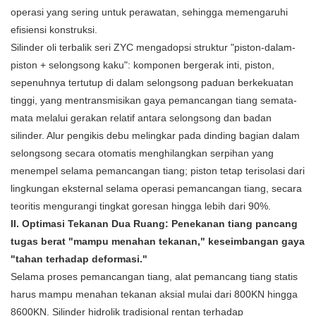
operasi yang sering untuk perawatan, sehingga memengaruhi
efisiensi konstruksi.
Silinder oli terbalik seri ZYC mengadopsi struktur "piston-dalam-
piston + selongsong kaku": komponen bergerak inti, piston,
sepenuhnya tertutup di dalam selongsong paduan berkekuatan
tinggi, yang mentransmisikan gaya pemancangan tiang semata-
mata melalui gerakan relatif antara selongsong dan badan
silinder. Alur pengikis debu melingkar pada dinding bagian dalam
selongsong secara otomatis menghilangkan serpihan yang
menempel selama pemancangan tiang; piston tetap terisolasi dari
lingkungan eksternal selama operasi pemancangan tiang, secara
teoritis mengurangi tingkat goresan hingga lebih dari 90%.
II. Optimasi Tekanan Dua Ruang: Penekanan tiang pancang
tugas berat "mampu menahan tekanan," keseimbangan gaya
"tahan terhadap deformasi."
Selama proses pemancangan tiang, alat pemancang tiang statis
harus mampu menahan tekanan aksial mulai dari 800KN hingga
8600KN. Silinder hidrolik tradisional rentan terhadap