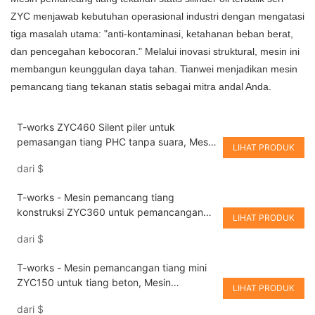
ZYC menjawab kebutuhan operasional industri dengan mengatasi
tiga masalah utama: "anti-kontaminasi, ketahanan beban berat,
dan pencegahan kebocoran." Melalui inovasi struktural, mesin ini
membangun keunggulan daya tahan. Tianwei menjadikan mesin
pemancang tiang tekanan statis sebagai mitra andal Anda.
T-works ZYC460 Silent piler untuk
pemasangan tiang PHC tanpa suara, Mesin
LIHAT PRODUK
Pemancang Tiang Statis Hidraulik
dari
$
T-works - Mesin pemancang tiang
konstruksi ZYC360 untuk pemancangan
LIHAT PRODUK
tiang senyap, Mesin Pemancang Tiang
dari
$
Statis Hidraulik
T-works - Mesin pemancangan tiang mini
ZYC150 untuk tiang beton, Mesin
LIHAT PRODUK
Pemancangan Tiang Statis Hidraulik
dari
$