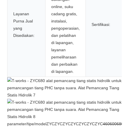
online, suku
Layanan
cadang gratis,
Purna Jual
instalasi,
Sertifikasi:
yang
pengoperasian,
Disediakan:
dan pelatihan
di lapangan,
layanan
pemeliharaan
dan perbaikan
di lapangan.
parameter/tipe/model
ZYC
ZYC
ZYC
ZYC
ZYC
ZYC
ZYC
460
600
680
86