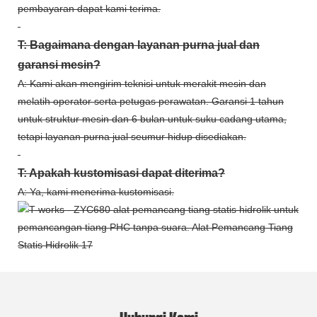
pembayaran dapat kami terima.
T: Bagaimana dengan layanan purna jual dan
garansi mesin?
A: Kami akan mengirim teknisi untuk merakit mesin dan
melatih operator serta petugas perawatan. Garansi 1 tahun
untuk struktur mesin dan 6 bulan untuk suku cadang utama,
tetapi layanan purna jual seumur hidup disediakan.
T: Apakah kustomisasi dapat diterima?
A: Ya, kami menerima kustomisasi.