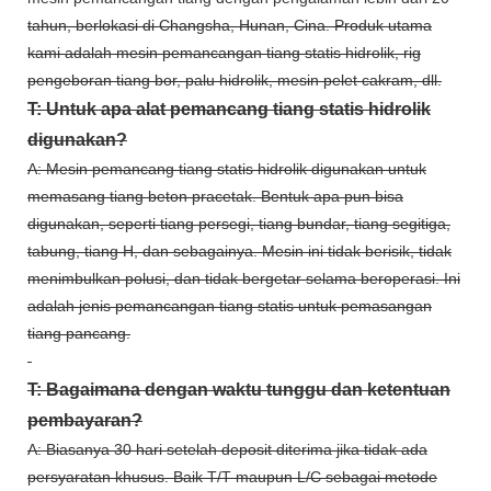
tahun, berlokasi di Changsha, Hunan, Cina. Produk utama
kami adalah mesin pemancangan tiang statis hidrolik, rig
pengeboran tiang bor, palu hidrolik, mesin pelet cakram, dll.
T: Untuk apa alat pemancang tiang statis hidrolik
digunakan?
A: Mesin pemancang tiang statis hidrolik digunakan untuk
memasang tiang beton pracetak. Bentuk apa pun bisa
digunakan, seperti tiang persegi, tiang bundar, tiang segitiga,
tabung, tiang H, dan sebagainya. Mesin ini tidak berisik, tidak
menimbulkan polusi, dan tidak bergetar selama beroperasi. Ini
adalah jenis pemancangan tiang statis untuk pemasangan
tiang pancang.
T: Bagaimana dengan waktu tunggu dan ketentuan
pembayaran?
A: Biasanya 30 hari setelah deposit diterima jika tidak ada
persyaratan khusus. Baik T/T maupun L/C sebagai metode