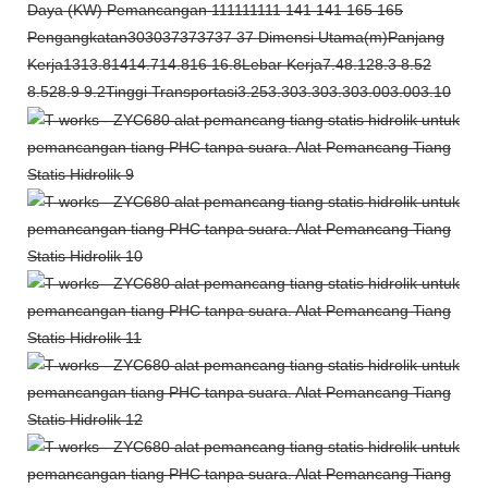
Daya (KW) Pemancangan 111111111 141 141 165 165
Pengangkatan303037373737 37 Dimensi Utama(m)Panjang
Kerja1313.81414.714.816 16.8Lebar Kerja7.48.128.3 8.52
8.528.9 9.2Tinggi Transportasi3.253.303.303.303.003.003.10