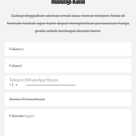
Hubungi Kami
Cukup tinggalkan alamat email atau nomor telepon Anda di
formulir kontak agar kami dapat mengirimkan penawaran harga
gratis untuk berbagai desain kami.
Nama
Surel
Telepon/WhatsApp/Skype
+1
Nama Perusahaan
Kandungan