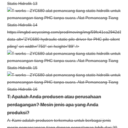
https://imgbd.weyesimg.com/prod/moving/img/59fc41ea2942d1
data-alt="ZYC680 hydraulic static pile driver for PHC pile silent
piling" ori-width="750" ori-height="89" />
T: Apakah Anda produsen atau perusahaan
perdagangan? Mesin jenis apa yang Anda
produksi?
A: Kami adalah produsen terkemuka untuk berbagai jenis
mesin pemancangan tiang dengan pengalaman lebih dari 20