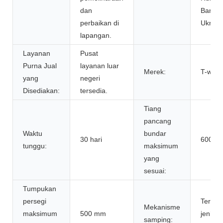
dan
Bangla
perbaikan di
Ukrain
lapangan.
Layanan
Pusat
Purna Jual
layanan luar
Merek:
T-work
yang
negeri
Disediakan:
tersedia.
Tiang
pancang
Waktu
bundar
30 hari
600 m
tunggu:
maksimum
yang
sesuai:
Tumpukan
persegi
Tersed
Mekanisme
maksimum
500 mm
jenis u
samping: