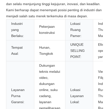
dan selalu menjunjung tinggi kejujuran, inovasi, dan keadilan.
Kami berharap dapat menempati posisi penting di industri dan
menjadi salah satu merek terkemuka di masa depan.
Industri
Lokasi
Indone
Pekerjaan
yang
Ruang
Thaila
konstruksi
Berlaku:
Pamer:
Malays
UNIQUE
Efisien
Tempat
Hunan,
SELLING
operas
Asal:
Tiongkok
POINT:
yang ti
Dukungan
teknis melalui
Vietna
video,
Filipina
dukungan
Indone
Layanan
online, suku
Lokasi
Rusia,
Purna
cadang,
Layanan
Thaila
Garansi:
layanan
Lokal:
Malays
pemeliharaan
Ruman