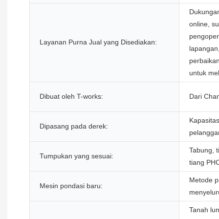
Dukungan 
online, su
pengopera
Layanan Purna Jual yang Disediakan:
lapangan
perbaikan
untuk mel
Dibuat oleh T-works:
Dari Cha
Kapasitas
Dipasang pada derek:
pelangga
Tabung, t
Tumpukan yang sesuai:
tiang PH
Metode p
Mesin pondasi baru:
menyelur
Tanah lun