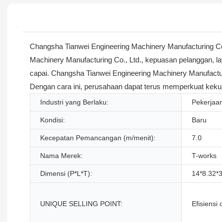
Changsha Tianwei Engineering Machinery Manufacturing C
Machinery Manufacturing Co., Ltd., kepuasan pelanggan, la
capai. Changsha Tianwei Engineering Machinery Manufactur
Dengan cara ini, perusahaan dapat terus memperkuat kekua
Industri yang Berlaku:
Pekerjaan
Kondisi:
Baru
Kecepatan Pemancangan (m/menit):
7.0
Nama Merek:
T-works
Dimensi (P*L*T):
14*8.32*
UNIQUE SELLING POINT:
Efisiensi