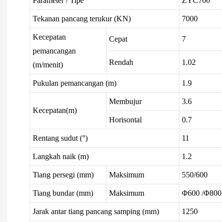
Parameter / Tipe
ZYC700
Tekanan pancang terukur (KN)
7000
Kecepatan
Cepat
7
pemancangan
Rendah
1.02
(m/menit)
Pukulan pemancangan (m)
1.9
Membujur
3.6
Kecepatan(m)
Horisontal
0.7
Rentang sudut (°)
11
Langkah naik (m)
1.2
Tiang persegi (mm)
Maksimum
550/600
Tiang bundar (mm)
Maksimum
Φ600 /Φ800
Jarak antar tiang pancang samping (mm)
1250