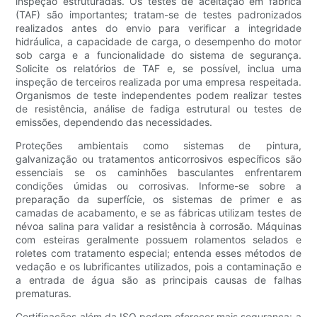
inspeção estruturadas. Os testes de aceitação em fábrica
(TAF) são importantes; tratam-se de testes padronizados
realizados antes do envio para verificar a integridade
hidráulica, a capacidade de carga, o desempenho do motor
sob carga e a funcionalidade do sistema de segurança.
Solicite os relatórios de TAF e, se possível, inclua uma
inspeção de terceiros realizada por uma empresa respeitada.
Organismos de teste independentes podem realizar testes
de resistência, análise de fadiga estrutural ou testes de
emissões, dependendo das necessidades.
Proteções ambientais como sistemas de pintura,
galvanização ou tratamentos anticorrosivos específicos são
essenciais se os caminhões basculantes enfrentarem
condições úmidas ou corrosivas. Informe-se sobre a
preparação da superfície, os sistemas de primer e as
camadas de acabamento, e se as fábricas utilizam testes de
névoa salina para validar a resistência à corrosão. Máquinas
com esteiras geralmente possuem rolamentos selados e
roletes com tratamento especial; entenda esses métodos de
vedação e os lubrificantes utilizados, pois a contaminação e
a entrada de água são as principais causas de falhas
prematuras.
Certificações além da ISO podem oferecer mais segurança: a