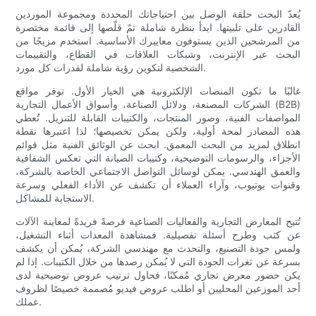
يُعدّ البحث حلقة الوصل بين احتياجاتك المحددة ومجموعة الموردين
القادرين على تلبيتها. ابدأ بنظرة شاملة ثمّ قلّصها إلى قائمة مختصرة
من المرشحين الذين يستوفون معاييرك الأساسية. استخدم مزيجًا من
البحث عبر الإنترنت، وشبكات العلاقات في القطاع، والتقييمات
الشخصية لتكوين رؤية شاملة لقدرات كل مورد.
غالبًا ما تكون المنصات الإلكترونية هي الخيار الأول. توفر مواقع
الشركات المصنعة، ودلائل الصناعة، وأسواق الأعمال التجارية (B2B)
المواصفات الفنية، وصور المنتجات، والكتيبات القابلة للتنزيل. تُعطي
هذه المصادر لمحة أولية، ولكن يمكن تخصيصها؛ لذا اعتبرها نقطة
انطلاق لمزيد من البحث المعمق. ابحث عن الوثائق الفنية مثل قوائم
الأجزاء، والرسومات التوضيحية، وكتيبات الصيانة التي تعكس الشفافية
والعمق الهندسي. يمكن لوسائل التواصل الاجتماعي الخاصة بالشركة،
وقنوات يوتيوب، وآراء العملاء أن تكشف عن الأداء الفعلي وسرعة
الاستجابة للمشاكل.
تُتيح المعارض التجارية والفعاليات الصناعية فرصةً فريدةً لمعاينة الآلات
عن كثب وطرح أسئلة تفصيلية. فمشاهدة المعدات أثناء التشغيل،
ولمس جودة التصنيع، والتحدث مع مهندسي الشركة، يُمكن أن يكشف
بسرعة عن ثغرات الجودة التي لا يُمكن رصدها من خلال الكتيبات. إذا لم
يكن حضور معرض تجاري مُمكنًا، فحاول ترتيب عروض توضيحية لدى
أحد الموزعين المحليين أو اطلب عروض فيديو مُصممة خصيصًا لظروف
عملك.