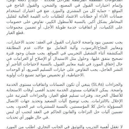
وإتمام اختبارات القبول في المصنع، والشحن، والقبول الناجح في
الموقع - حماية كل من المشتري والمورد. ضع في اعتبارك استخدام
ضمانات الأداء أو خطابات الاعتماد للطلبات ذات القيمة العالية لتقليل
المخاطر بشكل أكبر. بالنسبة للأسطول الكبير، تفاوض على خصومات
على الكميات، أو اتفاقيات خدمة طويلة الأجل، أو تضمين مجموعات
قطع الغيار.
يجب تضمين بنود واضحة لاختبارات القبول في العقد: تحديد الاختبارات،
ومعايير النجاح/الرسوب، وآلية التعامل مع حالات عدم المطابقة
المكتشفة أثناء التشغيل التجريبي في الموقع. يجب ضمان وجود فترة
تصحيح متفق عليها، وحلول مثل الاستبدال أو الإصلاح أو الغرامات في
حال إخفاق المورد في تلبية معايير القبول. بالنسبة لاحتياجات التأجير أو
النشر العاجل، يجب التفاوض على خيارات التسليم السريع، أو الوحدات
الاحتياطية، أو تخصيص مواعيد تصنيع ذات أولوية.
ينبغي أن تكون الضمانات واتفاقيات مستوى الخدمة (SLAs) والجزاءات
واضحة. يمكن لاتفاقيات مستوى الخدمة تحديد أقصى أوقات الاستجابة
للأعطال الحرجة، وفترات تسليم قطع الغيار، والجزاءات المترتبة على
الإخلال بالالتزامات. يجب توضيح آليات التصعيد وتحديد جهات الاتصال
المسؤولة داخل كلا المؤسستين. بالنسبة للمشتريات عبر الحدود، يجب
تضمين آليات حل النزاعات والقانون الحاكم في العقد لتجنب أي لبس
في حال ظهور أي تحديات.
لا تغفل أهمية التدريب والتوثيق في الجانب التجاري. اطلب من المورد