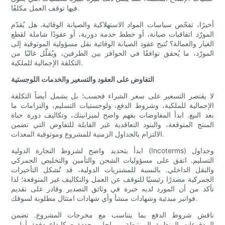
فيها توقف العمل مكلفًا.
أخيرًا، تفحّص سياسات المواد الاستهلاكية والصيانة الوقائية. هل يُقدّم
المورّد اتفاقيات صيانة، أو خطط خدمة دورية، أو عقودًا شاملة لقطع
الغيار والعمالة؟ تُتيح عقود الصيانة الوقائية نقل مسؤولية الموثوقية إلى
المورّد، ما يُحقق توافقًا في الحوافز بين الطرفين، ويُقلّل غالبًا من
التكلفة الإجمالية للملكية.
التفاوض على العقود والتسعير والخدمات اللوجستية
لا يقتصر التسعير على سعر الشراء فحسب؛ بل يشمل أيضاً التكلفة
الإجمالية للملكية، وشروط الدفع، ولوجستيات التسليم، والتزامات ما
بعد البيع. ابدأ المفاوضات بفهم واضح لميزانيتك، وتكاليف دورة حياة
المنتج المتوقعة، والبنود التعاقدية غير القابلة للتفاوض التي تضمن
الالتزام بالجداول الزمنية للمشروع وموثوقية المعدات.
ابدأ بتحديد واضح لشروط التجارة الدولية (Incoterms) وجداول
التسليم. اتفق على مسؤوليات الشحن والتأمين والتخليص الجمركي
والنقل الداخلي. بالنسبة للمشتريات الدولية، قد تُشكل التأخيرات
الجمركية مصدرًا رئيسيًا للتوقف عن العمل والتكاليف غير المتوقعة؛ لذا
تأكد من أن المورد لديه خبرة في وثائق التصدير وقادر على تقديم
فواتير مبدئية وشهادات منشأ وأي شهادات امتثال مطلوبة لسوقك.
ناقش شروط الدفع بما يتناسب مع مخرجات المشروع. تضمن
المدفوعات المنظمة المرتبطة بمراحل محددة - كإيداع دفعة أولى،