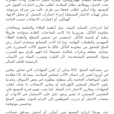
تحت الحمل، ووظائف نظام السلامة. اطلب تقارير اختبارات القبول في
المصنع، وإذا أمكن، اطلب فحصًا من طرف ثالث من شركة مرموقة.
يمكن لهيئات الاختبار المستقلة إجراء اختبارات التحمل، أو تحليل الإجهاد
الهيكلي، أو اختبارات الانبعاثات حسب الحاجة.
تُعدّ إجراءات الحماية البيئية، مثل أنظمة الطلاء والجلفنة ومعالجات
مقاومة التآكل، ضروريةً إذا كانت الشاحنات القلابة ستواجه ظروفًا
رطبة أو مُسببة للتآكل. استفسر عن تحضير السطح وأنظمة الطلاء
التمهيدي والطبقات النهائية، وما إذا كانت المصانع تستخدم اختبار رش
الملح للتحقق من مقاومة التآكل. غالبًا ما تحتوي الآلات المجنزرة على
محامل مغلقة وبكرات مُعالجة خصيصًا؛ لذا افهم طرق منع التسرب
ومواد التشحيم المستخدمة، لأن التلوث وتسرب المياه من الأسباب
الرئيسية للتلف المبكر.
يمكن أن تُعزز الشهادات التي تتجاوز معايير ISO من مصداقية المنتج:
فعلامة CE في أوروبا تُشير إلى امتثال الآلات لمعايير السلامة، بينما قد
تكون الموافقات الخاصة بكل منطقة مطلوبة في بعض الأسواق. وعندما
يكون الامتثال للمعايير الكهربائية أو معايير الانبعاثات ذا صلة، اطلب
الشهادات وتقارير الاختبار ذات الصلة. كما يجب تقييم قدرة المصنع على
التحسين المستمر؛ إذ يُشير وجود دليل على الاستثمار في الأدوات أو
منصات الاختبار أو تدريب الموظفين إلى التزام المورّد بتطوير المنتج
وتحسين موثوقيته.
حدد موعدًا لزيارة المصنع متى أمكن، أو استعن بمدقق حسابات