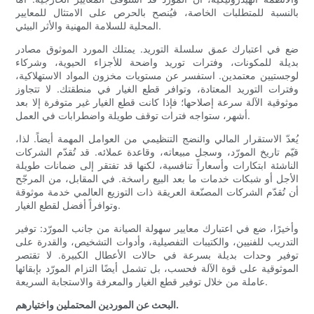
بالنسبة للمتطلبات الخاصة، فيُنصح بالحرص على الامتثال للمعايير
المحلية للسلامة المهنية والأثر البيئي.
ضع في اعتبارك عمق سلسلة التوريد. يمتلك المورد الموثوق مصادر
بديلة للمكونات، وفترات توريد واضحة للأجزاء الحيوية، وشركاء
لوجستيين معتمدين. استفسر عن مستويات مخزون المواد الاستهلاكية،
وفترات التوريد المعتادة، وتوافر قطع الغيار في منطقتك. لا تتجاوز
موثوقية الآلة سرعة إصلاحها؛ فإذا كانت قطع الغيار غير متوفرة إلا بعد
أشهر، ستواجه فترات توقف طويلة واضطرابات في العمل.
يُعدّ الاستقرار المالي والنضج التنظيمي من العوامل المهمة أيضاً. لذا،
قيّم تاريخ المورّد، وسجل مبيعاته، وقاعدة عملائه. قد تُقدّم الشركات
الناشئة ابتكارات وأسعاراً تنافسية، لكنها قد تفتقر إلى ضمانات طويلة
الأجل أو شبكات خدمات ما بعد البيع راسخة. في المقابل، من المرجّح
أن تُقدّم الشركات المصنّعة العريقة ذات التوزيع العالمي خدمة موثوقة
وتوافراً أفضل لقطع الغيار.
وأخيرًا، ضع في اعتبارك معايير سهولة الصيانة من جانب المورّد: توفير
التدريب للفنيين، والكتيبات التفصيلية، وأدوات التشخيص، والقدرة على
توفير وحدات بديلة بسرعة في حالات الأعطال الكبيرة. لا تقتصر
الموثوقية على قوة الآلة فحسب، بل تشمل أيضًا التزام المورّد بإبقائها
عاملة من خلال توفير قطع الغيار والمعرفة والاستجابة السريعة.
البحث عن الموردين المحتملين واختيارهم.