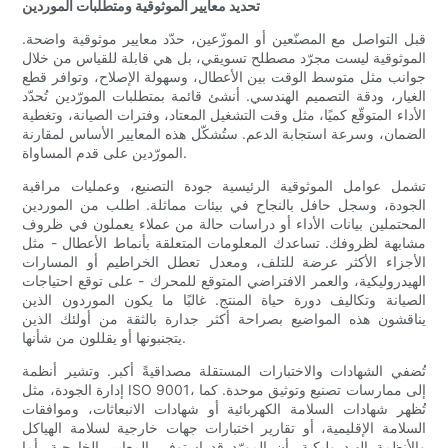
تحديد معايير الموثوقية ومتطلبات الموردين
قبل التواصل مع المصنّعين أو الموزّعين، حدّد معايير موثوقية واضحة.
الموثوقية ليست مجرّد مصطلح تسويقي، بل هي قابلة للقياس من خلال
جوانب مثل متوسط ​​الوقت بين الأعطال، وسهولة الإصلاح، وتوافر قطع
الغيار، ودقة التصميم الهندسي. أنشئ قائمة بمتطلبات المورّدين تُحدّد
الأداء المتوقّع كميًا، مثل وقت التشغيل المعتاد، وفترات الصيانة، وتغطية
الضمان، وسرعة استجابة الدعم. ستُشكّل هذه المعايير الأساس لمقارنة
المورّدين على قدم المساواة.
تشمل عوامل الموثوقية الرئيسية جودة التصنيع، وعمليات مراقبة
الجودة، وسجل حافل بالنجاح في بيئات مماثلة. اطلب من الموردين
المحتملين بيانات الأداء أو دراسات حالة من عملاء يعملون في ظروف
مشابهة لظروفك. تساعدك المعلومات المتعلقة بأنماط الأعطال - مثل
الأجزاء الأكثر عرضة للتلف، ومعدل تعطل الخراطيم أو المسارات
الهيدروليكية، والعمر الافتراضي المتوقع للمحرك - على توقع احتياجات
الصيانة وتكاليف دورة حياة المنتج. غالبًا ما يكون الموردون الذين
يناقشون هذه المواضيع بصراحة أكثر جدارة بالثقة من أولئك الذين
يتجنبونها أو يقللون من شأنها.
تُضفي الشهادات والاختبارات المستقلة مصداقيةً أكبر. وتشير أنظمة
إدارة الجودة، مثل ISO 9001، إلى ممارسات تصنيع وتوثيق موحدة. كما
تُظهر شهادات السلامة الكهربائية أو شهادات الانبعاثات، وموافقات
السلامة الإقليمية، أو تقارير اختبارات جهات خارجية لسلامة الهياكل
والأنظمة الهيدروليكية، أن المورّد قد استوفى المعايير الخارجية. أما