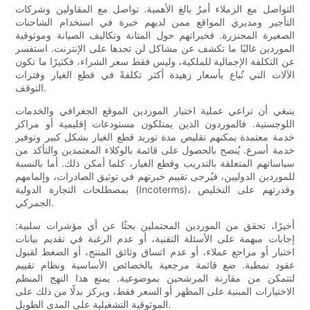
التواصل مع الزملاء أمرٌ بالغ الأهمية. تواصل مع المقاولين وشركات
التأجير ومديري المواقع ممن لديهم خبرة في استخدام الشاحنات
الصغيرة المجنزرة. فخبراتهم حول المتانة وتكاليف الصيانة وموثوقية
الموردين غالبًا ما تكشف عن مشاكل لن تجدها على الإنترنت. استفسر
عن التكلفة الإجمالية للملكية، وليس فقط سعر الشراء، فكثيرًا ما تكون
الآلات التي تُباع بأسعار زهيدة أكثر تكلفةً في قطع الغيار وفترات
التوقف.
ينبغي أن تراعي عملية اختيار الموردين الموقع الجغرافي والخدمات
اللوجستية. فالموردون الذين يمتلكون مستودعات إقليمية أو مراكز
خدمة معتمدة يمكنهم تقليص مدة توريد قطع الغيار بشكل كبير وتوفير
خدمة أسرع. يُنصح بالحصول على قائمة بالوكلاء المعتمدين والتأكد من
سياساتهم المتعلقة بالتدريب وقطع الغيار، كلما أمكن ذلك. أما بالنسبة
للموردين الدوليين، فيُرجى تقييم خبرتهم في توثيق الصادرات، وإلمامهم
بمصطلحات التجارة الدولية (Incoterms)، وقدرتهم على التخليص
الجمركي.
أخيرًا، تحقق من الموردين المحتملين بحثًا عن أي مؤشرات سلبية:
إجابات مبهمة على الأسئلة التقنية، أو عدم الرغبة في تقديم بيانات
اختبار أو مراجع عملاء، أو عدم اتساق وثائق المنتج، أو الضغط لقبول
عقود نمطية. ضع قائمة مرجعية بالخصائص الأساسية ونظام تقييم
لتتمكن من مقارنة المرشحين بموضوعية. يمنع هذا النهج المنظم
الاختيارات المبنية على المظهر أو السعر فقط، ويركز بدلًا من ذلك على
الموثوقية التشغيلية على المدى الطويل.