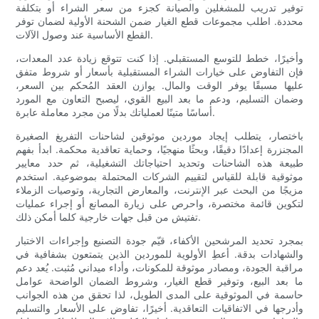
توفير تدريب للمشغلين والصيانة كجزء من سعر الشراء أو بتكلفة
محددة. اطلب مجموعات قطع الغيار ضمن الشحنة الأولية لضمان توفر
القطع الأساسية عند وصول الآلات.
وأخيرًا، خطط للتوسع المستقبلي. إذا كنت تتوقع زيادة عدد المعدات،
فإن التفاوض على خيارات الشراء المستقبلية بأسعار أو شروط متفق
عليها مسبقًا يوفر الوقت والمال. يوازن العقد المُحكم بين السعر،
وضمان التسليم، ودعم ما بعد البيع القوي، ليصبح التعاون مع المورد
أساسًا متينًا لعملياتك بدلًا من مجرد معاملة عابرة.
باختصار، يتطلب إيجاد موردين موثوقين لشاحنات التفريغ الصغيرة
المجنزرة إعدادًا دقيقًا، وبحثًا منهجيًا، وحماية تعاقدية محكمة. ابدأ بفهم
طبيعة هذه الشاحنات وتحديد احتياجاتك التشغيلية، ثم حدد معايير
موثوقية قابلة للقياس لتقييم الشركات المحتملة بموضوعية. استخدم
مزيجًا من البحث عبر الإنترنت، والمعارض التجارية، وتوصيات الزملاء
لتكوين قائمة مختصرة، واحرص على زيارة المصانع أو إجراء عمليات
تفتيش من قبل جهات خارجية كلما أمكن ذلك.
بمجرد تحديد المرشحين الأكفاء، قيّم جودة التصنيع وإجراءات الاختبار
والشهادات بدقة. أعطِ الأولوية للموردين الذين يتمتعون بشفافية في
مراقبة الجودة، ومصادر موثوقة للمكونات، وأداء ميداني مُثبت. يُعد دعم
ما بعد البيع، وتوفير قطع الغيار، وشروط الضمان الواضحة عوامل
حاسمة في الموثوقية على المدى الطويل، لذا تحقق من هذه الجوانب
وأدرجها في الاتفاقيات التعاقدية. أخيرًا، تفاوض على الأسعار والتسليم