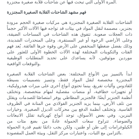
المرة الأولى التي تبحث فيها عن شاحنات قلابة صغيرة مجنزرة.
فهم مشهد الشاحنات القلابة الصغيرة المجنزرة
الشاحنات القلابة الصغيرة المجنزرة هي مركبات صغيرة الحجم مزودة
بجنزير، مصممة لنقل المواد في بيئات قد تواجه فيها الآلات الأكبر حجماً
ذات العجلات صعوبة. تتفوق هذه الشاحنات في المساحات الضيقة،
وعلى الأراضي الرخوة أو غير المستقرة، وعلى المنحدرات الشديدة،
وذلك بفضل ضغطها المنخفض على الأرض وقوة جرها الفائقة. يُعد فهم
الفئات والتكوينات المختلفة لهذه الآلات الخطوة الأولى للعثور على
موردين موثوقين، لأنه يساعدك على تحديد المتطلبات الوظيفية
والتوقعات الواقعية.
ابدأ بالتمييز بين الأنواع المختلفة: بعض الشاحنات القلابة الصغيرة
المجنزرة مخصصة لنقل المواد فقط، وتتميز بتصميمات بسيطة
للقادوس وآليات تفريغ، بينما تحتوي أنواع أخرى على ميزات هيدروليكية،
أو تجهيزات خطافية، أو منصات مفصلية لمهام متخصصة. وتختلف
أنظمة الجنزير أيضًا: فالجنزير المطاطي يوفر امتصاصًا للصدمات ويقلل
من تلف الأرض، بينما يزيد الجنزير الفولاذي من المتانة في الظروف
القاسية. وتختلف أنظمة الدفع بين محركات الديزل الصغيرة، وخيارات
البنزين، وفي بعض الأسواق، توجد أنواع كهربائية تقلل الانبعاثات
والضوضاء. تتراوح سعات الحمولة عادةً من بضع مئات من
الكيلوغرامات إلى طن أو طنين، ولكن يجب دائمًا تقييم قدرة الحمولة
بالتزامن مع الثبات، واعتبارات مركز الثقل، وبيئة العمل المقصودة.