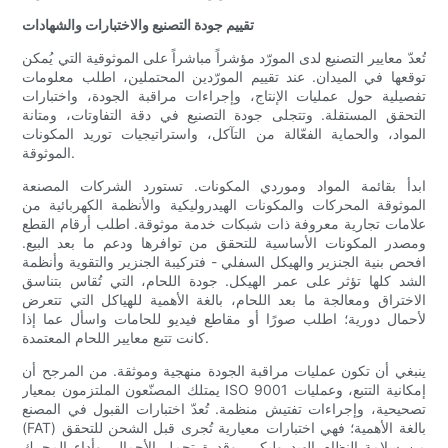
تقييم جودة التصنيع والاختبارات والشهادات
تُعدّ معايير التصنيع لدى المورّد مؤشراً مباشراً على الموثوقية التي يُمكن
توقعها في الميدان. عند تقييم المورّدين المحتملين، اطلب معلومات
تفصيلية حول عمليات الإنتاج، وإجراءات مراقبة الجودة، واختبارات
التحقق المستقلة. وتتجلى جودة التصنيع في دقة التفاوتات، ومتانة
المواد، والحماية الفعّالة من التآكل، واستراتيجيات توريد المكونات
الموثوقة.
ابدأ بقائمة المواد وموردي المكونات. تستورد الشركات المصنعة
الموثوقة المحركات والمكونات الهيدروليكية والأنظمة الكهربائية من
علامات تجارية معروفة ذات شبكات خدمة موثوقة. اطلب أرقام القطع
ومصدر المكونات الأساسية للتحقق من توافرها ودعم ما بعد البيع.
افحص بنية الجنزير والهيكل السفلي - فتركيبة الجنزير والتقوية وأنظمة
الشد كلها تؤثر على عمر الهيكل. جودة اللحام، التي تُقاس بتناسق
الاختراق ومعالجة ما بعد اللحام، بالغة الأهمية للهياكل التي تتعرض
لأحمال دورية؛ اطلب صورًا أو مقاطع فيديو للحامات واسأل عما إذا
كانت تتبع معايير اللحام المعتمدة.
ينبغي أن تكون عمليات مراقبة الجودة منهجية وموثقة. من المرجح أن
يمتلك المصنّعون الملتزمون بمعيار ISO 9001 إمكانية التتبع، وعمليات
تصحيحية، وإجراءات تفتيش منظمة. تُعدّ اختبارات القبول في المصنع
(FAT) بالغة الأهمية؛ فهي اختبارات معيارية تُجرى قبل الشحن للتحقق
من سلامة النظام الهيدروليكي، وقدرة تحمل الأحمال، وأداء المحرك