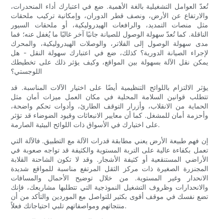
تُعدّ العوامل التشغيلية بالغة الأهمية. ضع في اعتبارك أداء المنحدرات،
والارتفاع عن الأرض، ونصف قطر الدوران، وإمكانية تركيب ملحقات
مثل منصات التمديد، والرافعات الهيدروليكية، أو ملحقات السيور
الناقلة. كما تُعدّ سهولة الوصول للصيانة جانبًا آخر غالبًا ما يُغفل عنه؛ فما
مدى سهولة الوصول إلى الفلاتر، والوصلات الهيدروليكية، والمحرك
لإجراء الصيانة الدورية؟ كذلك، ضع في اعتبارك سهولة النقل - هل
يمكن نقل الآلة بسهولة بين المواقع، وكيف يؤثر ذلك على تخطيطك
اللوجستي؟
يؤثر الالتزام باللوائح التنظيمية أيضًا على اختيار الآلات المناسبة. قد
تتطلب قوانين السلامة المحلية في مكان العمل ميزات أمان مثل
الحماية من الانقلاب، وأزرار التوقف الطارئ، وأدوات تحكم واضحة،
وأحزمة أمان للمشغل. كما أن معايير الانبعاثات وقيود الضوضاء قد تؤثر
على اختيارك في الأسواق ذات اللوائح البيئية الصارمة.
إن فهم طبيعة الأرض يعني مطابقة قدرات الآلة مع التطبيق. فالآلة التي
تعمل بكفاءة عالية على التربة المستوية والكثيفة قد تواجه صعوبة في
الأراضي المستنقعية أو كثيفة الأشجار. وقد لا تكون الشاحنة القلابة
المجنزرة الصغيرة ذات مركز الثقل المرتفع مناسبة للمواقع شديدة
الانحدار وغير المستوية. من خلال توضيح الأحمال والمسافات
والانحدارات وظروف التشغيل النموذجية التي تتطلبها مشاريعك، فإنك
تضع نفسك في موقف أقوى بكثير للتواصل مع الموردين والتأكد من أن
منتجاتهم ومواصفاتهم تلبي احتياجاتك فعلاً.