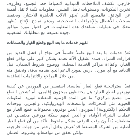
خارجي. تكشف الملاحظات الميدانية لانضباط خط التجميع، وظروف
تخزين المكونات، ومستويات تأهيل الفنيين، معلومات قيّمة لا تقل أهمية
عن الوثائق. فالمصنع الذي يُجهّز الآلات الجاهزة للاختبار، ويحتفظ
بسجلات الأعطال والإجراءات التصحيحية، ويدعم نماذج الإنتاج، يُظهر
نضجًا في عملياته. تساعدك هذه المعلومات في اختيار مورد تتوافق
جودة تصنيعه مع متطلباتك التشغيلية.
تقييم خدمات ما بعد البيع وقطع الغيار والضمانات
تُعدّ خدمات ما بعد البيع عاملاً حاسماً في نجاح أو فشل العديد من
قرارات الشراء. فمدة تشغيل الآلة تعتمد بشكل كبير على توافر قطع
الغيار، وكفاءة مراكز الخدمة المحلية، ووضوح شروط الضمان. قبل
التعاقد مع أي مورد، ادرس نموذج الدعم الذي يقدمه بدقة، وتحقق منه
من خلال المراجع والالتزامات التعاقدية.
تُعدّ استراتيجية قطع الغيار أساسية. استفسر من الموردين عن كيفية
توزيعهم لقطع الغيار: هل يحتفظون بمخزون إقليمي، أم تُشحن القطع
من مصنع مركزي؟ ما هي المدة الزمنية المعتادة لتوريد المكونات
الحيوية مثل المحركات، والمضخات الهيدروليكية، والجنزير، ووحدات
التحكم الإلكترونية؟ الموردون الذين يوفرون مجموعات قطع الغيار مع
عمليات الشراء الأولية، أو الذين لديهم شبكة موزعين معتمدين في
منطقتك، يُقلّلون وقت التوقف بشكل ملحوظ. تأكد من أن قطع الغيار
أصلية من الشركة المصنعة؛ قد تُعرض بدائل أرخص من جهات خارجية،
ولكن تحقق من مواصفاتها وشروط الضمان.