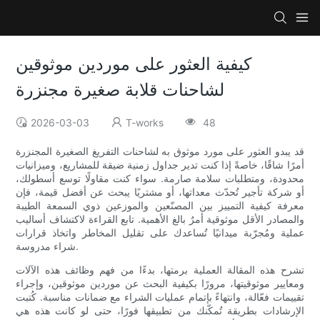
كيفية العثور على موردين موثوقين
لشاحنات قلابة صغيرة مجنزرة
2026-03-03
T-works
48
قد يبدو العثور على مورد موثوق به لشاحنات التفريغ الصغيرة المجنزرة
أمرًا شاقًا، خاصةً إذا كنت تدير جداول زمنية ضيقة للمشاريع، وميزانيات
محدودة، ومتطلبات سلامة صارمة. سواء كنت مقاولًا توسع أسطولك،
أو شركة تأجير تُحدّث معداتها، أو مشتريًا يبحث عن أفضل قيمة، فإن
معرفة كيفية التمييز بين المصنّعين والموزعين ذوي السمعة الطيبة
والمصادر الأقل موثوقية أمرٌ بالغ الأهمية. تابع القراءة لاكتشاف أساليب
عملية ومُجرّبة ميدانيًا تُساعدك على تقليل المخاطر واتخاذ قرارات
شراء مدروسة.
تشرح هذه المقالة العملية برمتها، بدءًا من فهم وظائف هذه الآلات
ومعايير موثوقيتها، مرورًا بكيفية البحث عن موردين موثوقين، وإجراء
تقييمات فعّالة، وانتهاءً بإتمام عمليات الشراء مع ضمانات مناسبة. كُتبت
الإرشادات بطريقة تُمكّنك من تطبيقها فورًا، حتى لو كانت هذه هي