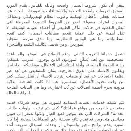
ينبغي أن تكون شروط الضمان واضحة وقابلة للقياس. يقدم المورد
الموثوق تعريفات واضحة للتغطية والاستثناءات والتعويضات. ابحث عن
ضمانات تغطي الأعطال الهيكلية وعيوب النظام الهيدروليكي ومشاكل
المحرك لفترات معقولة. احذر من الشروط التقييدية المفرطة التي
تُبطل التغطية في حالات التآكل الطبيعي أو أخطاء الصيانة البسيطة. لا
تقل أهمية عن ذلك عملية تقديم مطالبات الضمان: كيف تُقدم
المطالبات، وما هي الوثائق المطلوبة، وما مدى سرعة استجابة
الموردين، ومن يتحمل تكاليف التقييم والشحن؟
تشمل خدماتنا التدريب التقني، ودعم الإصلاح في الموقع، والمساعدة
التشخيصية عن بُعد. يُمكّن الموردون الذين يوفرون التدريب لفنييكم،
وأدلة الخدمة المفصلة، ​​وأدلة استكشاف الأعطال، موظفيكم الداخليين
ويقللون الاعتماد على الفرق الخارجية. يمكن للتشخيص عن بُعد عبر
أنظمة الاتصالات عن بُعد أو منصات إنترنت الأشياء أن يُقلل بشكل كبير
من وقت تحديد الأعطال؛ استفسروا عما إذا كانت الشاحنة القلابة
مزودة بحزم أنظمة اتصالات عن بُعد اختيارية، وما هي البيانات المتاحة
لمراقبة الحالة.
قيّم شبكة خدمات الصيانة الميدانية للمورد. هل يوجد شركاء خدمة
معتمدون بالقرب من مواقع عملياتك؟ كيف يتم ترتيب أولويات طلبات
الخدمة؟ الشركات التي تعد بتوفير قطع الغيار ولكنها تفتقر إلى فنيين
ميدانيين متجاوبين قد تقدم نتائج ضعيفة رغم الضمانات السخية. إذا كان
المورد يقدم برامج تأجير واستبدال أو وحدات استبدال سريعة أثناء
عمليات الإصلاح المكثفة، فقد يمثل ذلك ميزة كبيرة للعمليات التي يكون