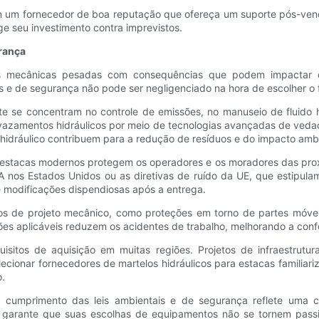
m um fornecedor de boa reputação que ofereça um suporte pós-ven
ge seu investimento contra imprevistos.
rança
es mecânicas pesadas com consequências que podem impactar di
 e de segurança não pode ser negligenciado na hora de escolher o 
e se concentram no controle de emissões, no manuseio de fluido h
vazamentos hidráulicos por meio de tecnologias avançadas de veda
 hidráulico contribuem para a redução de resíduos e do impacto ambi
e estacas modernos protegem os operadores e os moradores das proxi
nos Estados Unidos ou as diretivas de ruído da UE, que estipulam
e modificações dispendiosas após a entrega.
de projeto mecânico, como proteções em torno de partes móveis, 
s aplicáveis ​​reduzem os acidentes de trabalho, melhorando a co
itos de aquisição em muitas regiões. Projetos de infraestrutur
ecionar fornecedores de martelos hidráulicos para estacas familiar
.
cumprimento das leis ambientais e de segurança reflete uma con
so garante que suas escolhas de equipamentos não se tornem pas