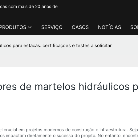
tacas com mais de 20 anos de
PRODUTOS
SERVIÇO
CASOS
NOTÍCIAS
SO
os para estacas: certificações e testes a solicitar
es de martelos hidráulicos p
crucial em projetos modernos de construção e infraestrutura. Sej
entos impactam diretamente o sucesso do projeto. No entanto, encon