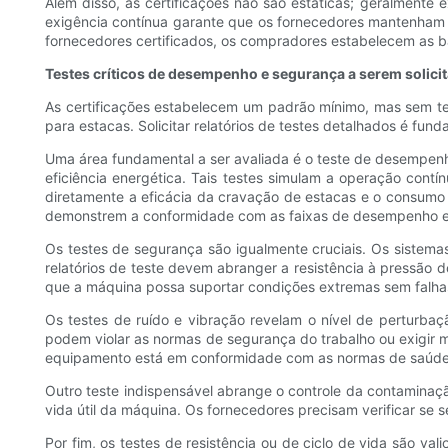
Além disso, as certificações não são estáticas; geralmente
exigência contínua garante que os fornecedores mantenham 
fornecedores certificados, os compradores estabelecem as b
Testes críticos de desempenho e segurança a serem solici
As certificações estabelecem um padrão mínimo, mas sem te
para estacas. Solicitar relatórios de testes detalhados é fun
Uma área fundamental a ser avaliada é o teste de desempenh
eficiência energética. Tais testes simulam a operação cont
diretamente a eficácia da cravação de estacas e o consumo
demonstrem a conformidade com as faixas de desempenho 
Os testes de segurança são igualmente cruciais. Os sistemas
relatórios de teste devem abranger a resistência à pressão 
que a máquina possa suportar condições extremas sem falhas
Os testes de ruído e vibração revelam o nível de perturba
podem violar as normas de segurança do trabalho ou exigir m
equipamento está em conformidade com as normas de saúde
Outro teste indispensável abrange o controle da contaminação
vida útil da máquina. Os fornecedores precisam verificar se 
Por fim, os testes de resistência ou de ciclo de vida são va