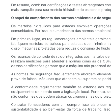
Em resumo, combinar certificações e testes abrangentes co
mais tranquilo para seu martelo hidráulico de estacas e prote
O papel do cumprimento das normas ambientais e de segu
Os martelos hidráulicos para estacas envolvem operaçõ
comunidades. Por isso, o cumprimento das normas ambientais
Em primeiro lugar, as regulamentações ambientais geralment
fabriquem martelos hidráulicos para estacas que minimizem 
disso, máquinas projetadas para reduzir o consumo de fluido
Os recursos de controle de ruído integrados aos martelos d
realizam medições para atender a normas como as da OSHA 
dessas certificações garante que a máquina não precisará d
As normas de segurança frequentemente abordam elementos 
prova de falhas. Máquinas que atendem ou superam os padrõe
A conformidade regulamentar também se estende aos requis
equipamentos de acordo com a legislação local. Portanto, sel
não conformes que podem atrasar os cronogramas do projeto
Contratar fornecedores com um compromisso claro com o 
sustentabilidade e ao bem-estar da força de trabalho. Is