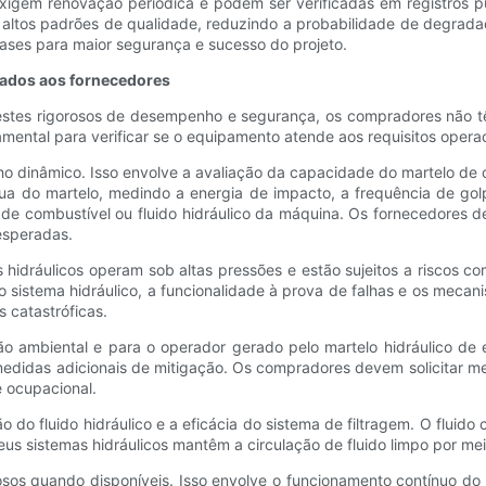
 exigem renovação periódica e podem ser verificadas em registros
altos padrões de qualidade, reduzindo a probabilidade de degradaç
ases para maior segurança e sucesso do projeto.
tados aos fornecedores
stes rigorosos de desempenho e segurança, os compradores não têm
damental para verificar se o equipamento atende aos requisitos opera
o dinâmico. Isso envolve a avaliação da capacidade do martelo de c
ínua do martelo, medindo a energia de impacto, a frequência de g
 de combustível ou fluido hidráulico da máquina. Os fornecedores
esperadas.
 hidráulicos operam sob altas pressões e estão sujeitos a riscos 
do sistema hidráulico, a funcionalidade à prova de falhas e os mec
 catastróficas.
ção ambiental e para o operador gerado pelo martelo hidráulico de
edidas adicionais de mitigação. Os compradores devem solicitar med
 ocupacional.
 do fluido hidráulico e a eficácia do sistema de filtragem. O fluid
seus sistemas hidráulicos mantêm a circulação de fluido limpo por me
liosos quando disponíveis. Isso envolve o funcionamento contínuo d