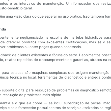
ntes e os intervalos de manutenção. Um fornecedor que realiza
sto-benefício geral.
êm uma visão clara do que esperar no uso prático. Isso também for
enda
quentemente negligenciado na escolha de martelos hidráulicos pa
e oferecer produtos com excelentes certificações, mas se o seu 
olver problemas ou obter peças quando necessário.
dback de clientes existentes e fóruns do setor. Depoimentos posi
lado, relatos repetidos de descumprimento de garantias, atrasos na
cos para estacas são máquinas complexas que exigem manutenção 
tência técnica no local, ferramentas de diagnóstico e entrega pon
e suporte digital para resolução de problemas ou diagnóstico remo
a resolução de problemas mais rápida.
rantia e o que ela cobre — se inclui substituição de peças, mã
ço e se o fornecedor possui centros de serviço autorizados na regi