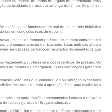
 públicos ou bancos de dados de órgãos de acreditação. Essa
ão da qualidade do produto ao longo do tempo. Ao priorizar
 confiança na funcionalidade real de um martelo hidráulico
cionais em condições reais de trabalho.
ravar estacas de fornecer potência de impacto consistente e
olpes e o comportamento de ricochete. Essas métricas afetam
 devem ser capazes de fornecer resultados documentados que
como vazamentos, rupturas ou picos repentinos de pressão. Os
anismos de parada de emergência. Essas verificações garantem
 estacas. Máquinas que emitem ruído ou vibração excessivos
ições realizadas durante a operação típica para avaliar se o
o contaminado pode danificar componentes internos e reduzir a
io de testes rigorosos e filtragem adequada.
o martelo hidráulico de estacas por períodos prolongados para