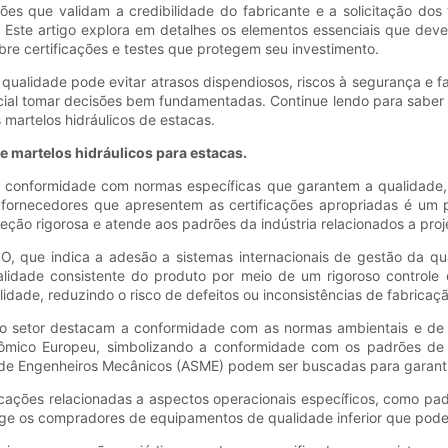
es que validam a credibilidade do fabricante e a solicitação dos 
. Este artigo explora em detalhes os elementos essenciais que dev
bre certificações e testes que protegem seu investimento.
qualidade pode evitar atrasos dispendiosos, riscos à segurança e
ial tomar decisões bem fundamentadas. Continue lendo para saber ma
 martelos hidráulicos de estacas.
e martelos hidráulicos para estacas.
 conformidade com normas específicas que garantem a qualidade,
 fornecedores que apresentem as certificações apropriadas é um p
ão rigorosa e atende aos padrões da indústria relacionados a proje
O, que indica a adesão a sistemas internacionais de gestão da qua
alidade consistente do produto por meio de um rigoroso controle
ade, reduzindo o risco de defeitos ou inconsistências de fabricaçã
s do setor destacam a conformidade com as normas ambientais e d
ômico Europeu, simbolizando a conformidade com os padrões de 
e Engenheiros Mecânicos (ASME) podem ser buscadas para garantir a
ações relacionadas a aspectos operacionais específicos, como padrõ
tege os compradores de equipamentos de qualidade inferior que po