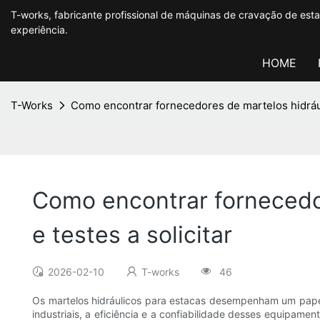
T-works, fabricante profissional de máquinas de cravação de es
experiência.
HOME
T-Works
Como encontrar fornecedores de martelos hidráulic
Como encontrar fornecedor
e testes a solicitar
2026-02-10
T-works
46
Os martelos hidráulicos para estacas desempenham um papel 
industriais, a eficiência e a confiabilidade desses equipam