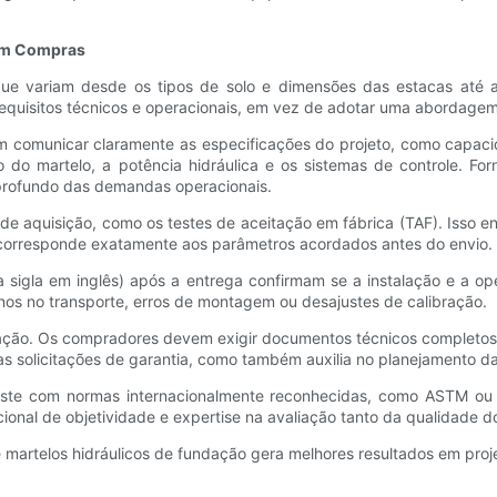
 em Compras
ue variam desde os tipos de solo e dimensões das estacas até as
requisitos técnicos e operacionais, em vez de adotar uma abordagem
m comunicar claramente as especificações do projeto, como capaci
ho do martelo, a potência hidráulica e os sistemas de controle. F
profundo das demandas operacionais.
e aquisição, como os testes de aceitação em fábrica (TAF). Isso e
o corresponde exatamente aos parâmetros acordados antes do envio.
sigla em inglês) após a entrega confirmam se a instalação e a o
os no transporte, erros de montagem ou desajustes de calibração.
ção. Os compradores devem exigir documentos técnicos completos, r
as solicitações de garantia, como também auxilia no planejamento 
 teste com normas internacionalmente reconhecidas, como ASTM ou D
onal de objetividade e expertise na avaliação tanto da qualidade 
de martelos hidráulicos de fundação gera melhores resultados em p