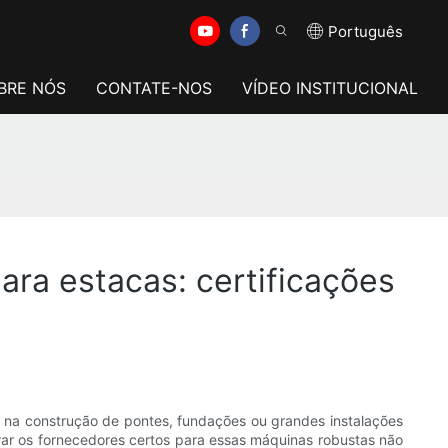
Português
BRE NÓS
CONTATE-NOS
VÍDEO INSTITUCIONAL
ara estacas: certificações
a na construção de pontes, fundações ou grandes instalações
trar os fornecedores certos para essas máquinas robustas não