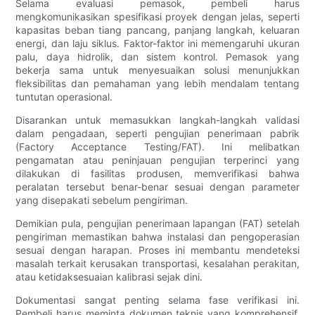
Selama evaluasi pemasok, pembeli harus
mengkomunikasikan spesifikasi proyek dengan jelas, seperti
kapasitas beban tiang pancang, panjang langkah, keluaran
energi, dan laju siklus. Faktor-faktor ini memengaruhi ukuran
palu, daya hidrolik, dan sistem kontrol. Pemasok yang
bekerja sama untuk menyesuaikan solusi menunjukkan
fleksibilitas dan pemahaman yang lebih mendalam tentang
tuntutan operasional.
Disarankan untuk memasukkan langkah-langkah validasi
dalam pengadaan, seperti pengujian penerimaan pabrik
(Factory Acceptance Testing/FAT). Ini melibatkan
pengamatan atau peninjauan pengujian terperinci yang
dilakukan di fasilitas produsen, memverifikasi bahwa
peralatan tersebut benar-benar sesuai dengan parameter
yang disepakati sebelum pengiriman.
Demikian pula, pengujian penerimaan lapangan (FAT) setelah
pengiriman memastikan bahwa instalasi dan pengoperasian
sesuai dengan harapan. Proses ini membantu mendeteksi
masalah terkait kerusakan transportasi, kesalahan perakitan,
atau ketidaksesuaian kalibrasi sejak dini.
Dokumentasi sangat penting selama fase verifikasi ini.
Pembeli harus meminta dokumen teknis yang komprehensif,