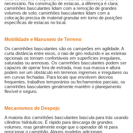
necessário. Na construção de estacas, a diferença é clara:
caminhões basculantes lidam com a remoção de grandes
volumes de solo; caminhões basculantes lidam com a
colocação precisa de material granular em torno de posições
específicas de estacas no local.
Mobilidade e Manuseio de Terreno
Os caminhões basculantes são os campeões em agilidade. A
curta distância entre eixos, o raio de giro reduzido e as esteiras
opcionais os tornam confortáveis ​​em superfícies irregulares,
saturadas ou arenosas. Os caminhões basculantes podem ser
capazes de operar fora de estrada, mas sua massa e altura
podem ser um obstáculo em terrenos íngremes e irregulares ou
em curvas fechadas. Para locais que envolvem desvios
frequentes, trabalhos temporários ou fechamentos parciais, os
caminhões basculantes geralmente mantêm o planejamento
flexível e seguro.
Mecanismos de Despejo
A maioria dos caminhões basculantes bascula para trás usando
cilindros hidráulicos. É rápido para descarga de grandes
volumes, mas geralmente exige que o operador dê ré para
posicionar o caminhão. Alguns modelos adicionam