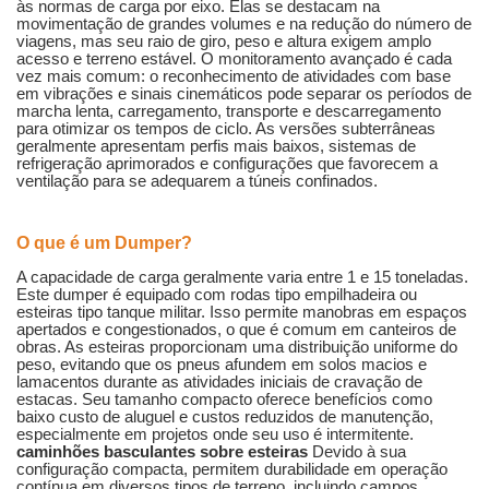
às normas de carga por eixo. Elas se destacam na
movimentação de grandes volumes e na redução do número de
viagens, mas seu raio de giro, peso e altura exigem amplo
acesso e terreno estável. O monitoramento avançado é cada
vez mais comum: o reconhecimento de atividades com base
em vibrações e sinais cinemáticos pode separar os períodos de
marcha lenta, carregamento, transporte e descarregamento
para otimizar os tempos de ciclo. As versões subterrâneas
geralmente apresentam perfis mais baixos, sistemas de
refrigeração aprimorados e configurações que favorecem a
ventilação para se adequarem a túneis confinados.
O que é um Dumper?
A capacidade de carga geralmente varia entre 1 e 15 toneladas.
Este dumper é equipado com rodas tipo empilhadeira ou
esteiras tipo tanque militar. Isso permite manobras em espaços
apertados e congestionados, o que é comum em canteiros de
obras. As esteiras proporcionam uma distribuição uniforme do
peso, evitando que os pneus afundem em solos macios e
lamacentos durante as atividades iniciais de cravação de
estacas. Seu tamanho compacto oferece benefícios como
baixo custo de aluguel e custos reduzidos de manutenção,
especialmente em projetos onde seu uso é intermitente.
caminhões basculantes sobre esteiras
Devido à sua
configuração compacta, permitem durabilidade em operação
contínua em diversos tipos de terreno, incluindo campos