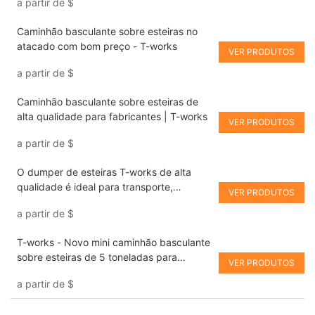
a partir de
$
fabricados na China | T-works
Caminhão basculante sobre esteiras no
atacado com bom preço - T-works
VER PRODUTOS
a partir de
$
Caminhão basculante sobre esteiras de
alta qualidade para fabricantes | T-works
VER PRODUTOS
a partir de
$
O dumper de esteiras T-works de alta
qualidade é ideal para transporte,
VER PRODUTOS
construção agrícola e colheita.
a partir de
$
T-works - Novo mini caminhão basculante
sobre esteiras de 5 toneladas para
VER PRODUTOS
transporte à venda
a partir de
$