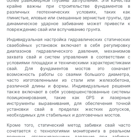
более равномерной глубины заглубления. Эти качества
крайне важны при строительстве фундаментов в
различных геотехнических условиях, таких как
глинистые, иловые или смешанные зернистые грунты, где
динамическое ударное забивание может привести к
повреждению свай или вспучиванию грунта.
Индивидуальная настройка гидравлических статических
сваебойных установок включает в себя регулировку
диапазонов гидравлического давления, механизмов
захвата свай и систем управления в соответствии с
условиями площадки и техническими характеристиками
свай. Для фундаментов мостов это означает
возможность работы со сваями большого диаметра,
часто изготовленными из стали или железобетона,
различной длины и формы. Индивидуальные решения
также включают в себя усовершенствованные системы
позиционирования, такие как GPS и лазерные
инструменты выравнивания, для обеспечения точной
установки свай в пределах жестких допусков,
необходимых для стабильных и долговечных мостов.
Кроме того, статический метод забивки свай часто
сочетается с технологиями мониторинга в реальном
времени, отслеживающими давление при забивке,