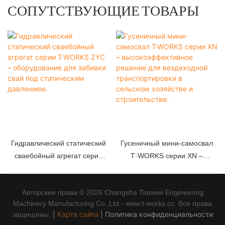
СОПУТСТВУЮЩИЕ ТОВАРЫ
Гидравлический статический
Гусеничный мини-самосвал
сваебойный агрегат серии
T·WORKS серии XN –
T·WORKS ZYC –
высокоэффективное решение
оборудование для забивки
для вездеходной
Авторские права © 2026 Changsha Tianwei Engineering
свай под статическим
транспортировки в сельском
Machinery Manufacturing Co.,Ltd - www.t-works.cc. Все права
давлением.
хозяйстве и строительстве.
|
Карта сайта
|
Политика конфиденциальности
защищены.