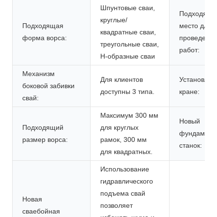
Шпунтовые сваи,
Подходяще
круглые/
Подходящая
место для
квадратные сваи,
форма ворса:
проведени
треугольные сваи,
работ:
Н-образные сваи
Механизм
Для клиентов
Установлен
боковой забивки
доступны 3 типа.
кране:
свай:
Максимум 300 мм
Новый
Подходящий
для круглых
фундамент
размер ворса:
рамок, 300 мм
станок:
для квадратных.
Использование
гидравлического
подъема свай
Новая
позволяет
сваебойная