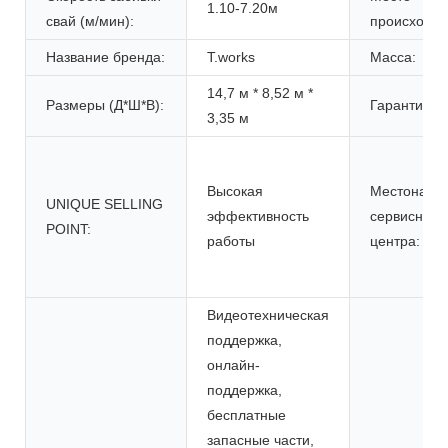
1.10-7.20м
свай (м/мин):
происхожде
Название бренда:
T.works
Масса:
14,7 м * 8,52 м *
Размеры (Д*Ш*В):
Гарантия:
3,35 м
Высокая
Местонахо
UNIQUE SELLING
эффективность
сервисного
POINT:
работы
центра:
Видеотехническая
поддержка,
онлайн-
поддержка,
бесплатные
запасные части,