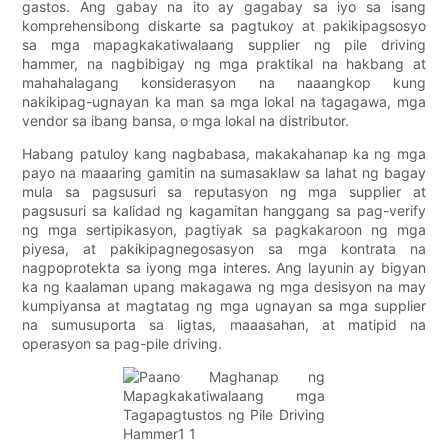
gastos. Ang gabay na ito ay gagabay sa iyo sa isang
komprehensibong diskarte sa pagtukoy at pakikipagsosyo
sa mga mapagkakatiwalaang supplier ng pile driving
hammer, na nagbibigay ng mga praktikal na hakbang at
mahahalagang konsiderasyon na naaangkop kung
nakikipag-ugnayan ka man sa mga lokal na tagagawa, mga
vendor sa ibang bansa, o mga lokal na distributor.
Habang patuloy kang nagbabasa, makakahanap ka ng mga
payo na maaaring gamitin na sumasaklaw sa lahat ng bagay
mula sa pagsusuri sa reputasyon ng mga supplier at
pagsusuri sa kalidad ng kagamitan hanggang sa pag-verify
ng mga sertipikasyon, pagtiyak sa pagkakaroon ng mga
piyesa, at pakikipagnegosasyon sa mga kontrata na
nagpoprotekta sa iyong mga interes. Ang layunin ay bigyan
ka ng kaalaman upang makagawa ng mga desisyon na may
kumpiyansa at magtatag ng mga ugnayan sa mga supplier
na sumusuporta sa ligtas, maaasahan, at matipid na
operasyon sa pag-pile driving.