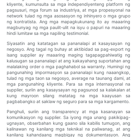
kliyente, kumunsulta sa mga independiyenteng platform ng
pagsusuri, mga forum sa industriya, at mga propesyonal na
network tulad ng mga asosasyon ng inhinyero o mga grupo
ng kontratista. Ang mga mapagkukunang ito ay maaaring
magbunyag ng mga paulit-ulit na isyu o papuri na maaaring
hindi lumitaw sa mga napiling testimonial.
Siyasatin ang katatagan sa pananalapi at kasaysayan ng
negosyo. Ang tagal ng buhay at aktibidad sa pag-export ng
isang supplier ay maaaring maging tagapagpahiwatig ng
kalusugan sa pananalapi at ang kakayahang suportahan ang
malalaking order o mga paghahabol sa warranty. Humingi ng
pangunahing impormasyon sa pananalapi kung naaangkop,
tulad ng mga taon sa negosyo, average na taunang dami, at
mga pangunahing kliyente. Para sa mga internasyonal na
supplier, suriin ang kasaysayan ng pagsunod sa kalakalan at
kung mayroon silang matatag na mga kaayusan sa
pagbabangko at saklaw ng seguro para sa mga kargamento.
Panghuli, suriin ang transparency at mga kasanayan sa
komunikasyon ng supplier. Sa iyong mga unang pakikipag-
ugnayan, obserbahan kung gaano sila kabilis tumugon, ang
kalinawan ng kanilang mga teknikal na paliwanag, at ang
kanilang kahandaang magbigay ng dokumentasyon. Ang