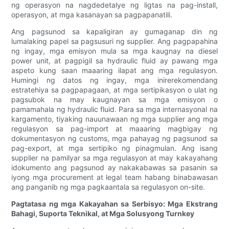
ng operasyon na nagdedetalye ng ligtas na pag-install,
operasyon, at mga kasanayan sa pagpapanatili.
Ang pagsunod sa kapaligiran ay gumaganap din ng
lumalaking papel sa pagsusuri ng supplier. Ang pagpapahina
ng ingay, mga emisyon mula sa mga kaugnay na diesel
power unit, at pagpigil sa hydraulic fluid ay pawang mga
aspeto kung saan maaaring ilapat ang mga regulasyon.
Humingi ng datos ng ingay, mga inirerekomendang
estratehiya sa pagpapagaan, at mga sertipikasyon o ulat ng
pagsubok na may kaugnayan sa mga emisyon o
pamamahala ng hydraulic fluid. Para sa mga internasyonal na
kargamento, tiyaking nauunawaan ng mga supplier ang mga
regulasyon sa pag-import at maaaring magbigay ng
dokumentasyon ng customs, mga pahayag ng pagsunod sa
pag-export, at mga sertipiko ng pinagmulan. Ang isang
supplier na pamilyar sa mga regulasyon at may kakayahang
idokumento ang pagsunod ay nakakabawas sa pasanin sa
iyong mga procurement at legal team habang binabawasan
ang panganib ng mga pagkaantala sa regulasyon on-site.
Pagtatasa ng mga Kakayahan sa Serbisyo: Mga Ekstrang
Bahagi, Suporta Teknikal, at Mga Solusyong Turnkey