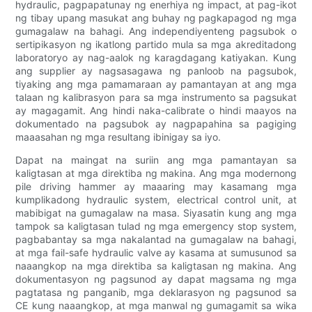
hydraulic, pagpapatunay ng enerhiya ng impact, at pag-ikot
ng tibay upang masukat ang buhay ng pagkapagod ng mga
gumagalaw na bahagi. Ang independiyenteng pagsubok o
sertipikasyon ng ikatlong partido mula sa mga akreditadong
laboratoryo ay nag-aalok ng karagdagang katiyakan. Kung
ang supplier ay nagsasagawa ng panloob na pagsubok,
tiyaking ang mga pamamaraan ay pamantayan at ang mga
talaan ng kalibrasyon para sa mga instrumento sa pagsukat
ay magagamit. Ang hindi naka-calibrate o hindi maayos na
dokumentado na pagsubok ay nagpapahina sa pagiging
maaasahan ng mga resultang ibinigay sa iyo.
Dapat na maingat na suriin ang mga pamantayan sa
kaligtasan at mga direktiba ng makina. Ang mga modernong
pile driving hammer ay maaaring may kasamang mga
kumplikadong hydraulic system, electrical control unit, at
mabibigat na gumagalaw na masa. Siyasatin kung ang mga
tampok sa kaligtasan tulad ng mga emergency stop system,
pagbabantay sa mga nakalantad na gumagalaw na bahagi,
at mga fail-safe hydraulic valve ay kasama at sumusunod sa
naaangkop na mga direktiba sa kaligtasan ng makina. Ang
dokumentasyon ng pagsunod ay dapat magsama ng mga
pagtatasa ng panganib, mga deklarasyon ng pagsunod sa
CE kung naaangkop, at mga manwal ng gumagamit sa wika