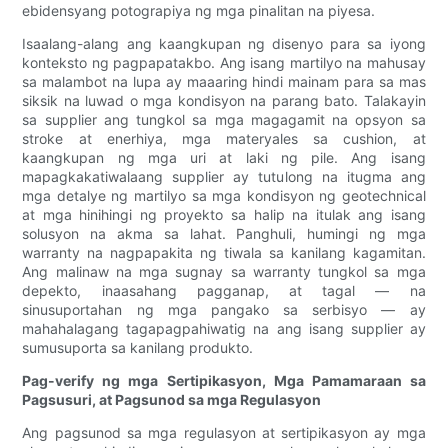
ebidensyang potograpiya ng mga pinalitan na piyesa.
Isaalang-alang ang kaangkupan ng disenyo para sa iyong
konteksto ng pagpapatakbo. Ang isang martilyo na mahusay
sa malambot na lupa ay maaaring hindi mainam para sa mas
siksik na luwad o mga kondisyon na parang bato. Talakayin
sa supplier ang tungkol sa mga magagamit na opsyon sa
stroke at enerhiya, mga materyales sa cushion, at
kaangkupan ng mga uri at laki ng pile. Ang isang
mapagkakatiwalaang supplier ay tutulong na itugma ang
mga detalye ng martilyo sa mga kondisyon ng geotechnical
at mga hinihingi ng proyekto sa halip na itulak ang isang
solusyon na akma sa lahat. Panghuli, humingi ng mga
warranty na nagpapakita ng tiwala sa kanilang kagamitan.
Ang malinaw na mga sugnay sa warranty tungkol sa mga
depekto, inaasahang pagganap, at tagal — na
sinusuportahan ng mga pangako sa serbisyo — ay
mahahalagang tagapagpahiwatig na ang isang supplier ay
sumusuporta sa kanilang produkto.
Pag-verify ng mga Sertipikasyon, Mga Pamamaraan sa
Pagsusuri, at Pagsunod sa mga Regulasyon
Ang pagsunod sa mga regulasyon at sertipikasyon ay mga