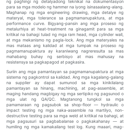
ng paghingi ng detalyadong teknikal na dokumentasyon
para sa mga modelo ng hammer na iyong isinasaalang-alang.
Maghanap ng mga engineering drawing, mga detalye ng
materyal, mga tolerance sa pagmamanupaktura, at mga
performance curve. Bigyang-pansin ang mga proseso ng
metalurhiya at heat-treatment na ginagamit para sa mga
kritikal na bahagi tulad ng mga ram head, mga cylinder wall,
at mga mekanismo ng pagla-lock. Ang mga materyales na
mas mataas ang kalidad at mga tumpak na proseso ng
pagmamanupaktura ay karaniwang nagreresulta sa mas
mahabang buhay ng serbisyo at mas mahusay na
resistensya sa pagkapagod at pagkasira.
Suriin ang mga pamantayan sa pagmamanupaktura at mga
sistema ng pagkontrol sa kalidad. Ang mga kagalang-galang
na supplier ay dapat sumunod sa mga kinikilalang
pamantayan sa hinang, machining, at pag-assemble, at
maging handang magbigay ng mga sertipiko ng pagsunod o
mga ulat ng QA/QC. Magtanong tungkol sa mga
pamamaraan ng pagsubok sa shop-floor — hydraulic o
impact testing ng mga naka-assemble na martilyo, non-
destructive testing para sa mga weld at kritikal na bahagi, at
mga pagsusuri sa pagbabalanse o pagkakahanay — at
humiling ng mga kamakailang test log. Kung maaari, mag-