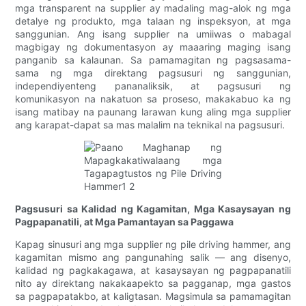
mga transparent na supplier ay madaling mag-alok ng mga
detalye ng produkto, mga talaan ng inspeksyon, at mga
sanggunian. Ang isang supplier na umiiwas o mabagal
magbigay ng dokumentasyon ay maaaring maging isang
panganib sa kalaunan. Sa pamamagitan ng pagsasama-
sama ng mga direktang pagsusuri ng sanggunian,
independiyenteng pananaliksik, at pagsusuri ng
komunikasyon na nakatuon sa proseso, makakabuo ka ng
isang matibay na paunang larawan kung aling mga supplier
ang karapat-dapat sa mas malalim na teknikal na pagsusuri.
Pagsusuri sa Kalidad ng Kagamitan, Mga Kasaysayan ng
Pagpapanatili, at Mga Pamantayan sa Paggawa
Kapag sinusuri ang mga supplier ng pile driving hammer, ang
kagamitan mismo ang pangunahing salik — ang disenyo,
kalidad ng pagkakagawa, at kasaysayan ng pagpapanatili
nito ay direktang nakakaapekto sa pagganap, mga gastos
sa pagpapatakbo, at kaligtasan. Magsimula sa pamamagitan