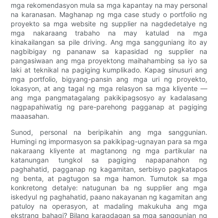
mga rekomendasyon mula sa mga kapantay na may personal
na karanasan. Maghanap ng mga case study o portfolio ng
proyekto sa mga website ng supplier na nagdedetalye ng
mga nakaraang trabaho na may katulad na mga
kinakailangan sa pile driving. Ang mga sangguniang ito ay
nagbibigay ng pananaw sa kapasidad ng supplier na
pangasiwaan ang mga proyektong maihahambing sa iyo sa
laki at teknikal na pagiging kumplikado. Kapag sinusuri ang
mga portfolio, bigyang-pansin ang mga uri ng proyekto,
lokasyon, at ang tagal ng mga relasyon sa mga kliyente —
ang mga pangmatagalang pakikipagsosyo ay kadalasang
nagpapahiwatig ng pare-parehong pagganap at pagiging
maaasahan.
Sunod, personal na beripikahin ang mga sanggunian.
Humingi ng impormasyon sa pakikipag-ugnayan para sa mga
nakaraang kliyente at magtanong ng mga partikular na
katanungan tungkol sa pagiging napapanahon ng
paghahatid, pagganap ng kagamitan, serbisyo pagkatapos
ng benta, at pagtugon sa mga hamon. Tumutok sa mga
konkretong detalye: natugunan ba ng supplier ang mga
iskedyul ng paghahatid, paano nakayanan ng kagamitan ang
patuloy na operasyon, at madaling makukuha ang mga
ekstrang bahagi? Bilang karagdagan sa mga sanggunian ng