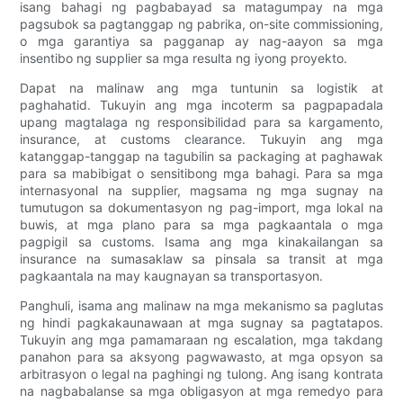
isang bahagi ng pagbabayad sa matagumpay na mga
pagsubok sa pagtanggap ng pabrika, on-site commissioning,
o mga garantiya sa pagganap ay nag-aayon sa mga
insentibo ng supplier sa mga resulta ng iyong proyekto.
Dapat na malinaw ang mga tuntunin sa logistik at
paghahatid. Tukuyin ang mga incoterm sa pagpapadala
upang magtalaga ng responsibilidad para sa kargamento,
insurance, at customs clearance. Tukuyin ang mga
katanggap-tanggap na tagubilin sa packaging at paghawak
para sa mabibigat o sensitibong mga bahagi. Para sa mga
internasyonal na supplier, magsama ng mga sugnay na
tumutugon sa dokumentasyon ng pag-import, mga lokal na
buwis, at mga plano para sa mga pagkaantala o mga
pagpigil sa customs. Isama ang mga kinakailangan sa
insurance na sumasaklaw sa pinsala sa transit at mga
pagkaantala na may kaugnayan sa transportasyon.
Panghuli, isama ang malinaw na mga mekanismo sa paglutas
ng hindi pagkakaunawaan at mga sugnay sa pagtatapos.
Tukuyin ang mga pamamaraan ng escalation, mga takdang
panahon para sa aksyong pagwawasto, at mga opsyon sa
arbitrasyon o legal na paghingi ng tulong. Ang isang kontrata
na nagbabalanse sa mga obligasyon at mga remedyo para