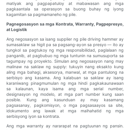
matiyak ang pagpapatuloy at mabawasan ang mga
pagkaantala sa operasyon sa buong buhay ng iyong
kagamitan sa pagmamaneho ng pile.
Pagnegosasyon sa mga Kontrata, Warranty, Pagpepresyo,
at Logistik
Ang negosasyon sa isang supplier ng pile driving hammer ay
sumasaklaw sa higit pa sa pagsang-ayon sa presyo — ito ay
tungkol sa pagtukoy ng mga responsibilidad, paglalaan ng
panganib, at pagbubuo ng mga tuntunin na sumusuporta sa
tagumpay ng proyekto. Simulan ang negosasyon nang may
malinaw na saklaw ng supply: tukuyin nang eksakto kung
aling mga bahagi, aksesorya, manwal, at mga pantulong na
serbisyo ang kasama. Ang kalabuan sa saklaw ay isang
karaniwang pinagmumulan ng mga hindi pagkakaunawaan
sa kalaunan, kaya isama ang mga serial number,
designasyon ng modelo, at mga part number kung saan
posible. Kung ang kasunduan ay may kasamang
pagsasanay, pagkomisyon, o mga pagsasaayos sa site,
idokumento ang lawak at mga maihahatid ng mga
serbisyong iyon sa kontrata.
Ang mga warranty ay nararapat na pagtuunan ng pansin.