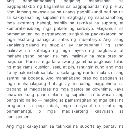
Ang pangmatagalang pagiging maaasahan sa
pagpapatakbo ng kagamitan sa pagpapaandar ng pile ay
hindi lamang nakasalalay sa unang pagbili kundi pati na rin
sa kakayahan ng supplier na magbigay ng napapanahong
mga ekstrang bahagi, mabilis na teknikal na suporta, at
komprehensibong mga pakete ng serbisyo. Magsimula sa
pamamagitan ng pagtatanong tungkol sa pagkakaroon ng
mga ekstrang bahagi at antas ng imbentaryo. Ang isang
kagalang-galang na supplier ay nagpapanatili ng isang
malinaw na katalogo ng mga piyesa ng pagkasira at
mahahalagang bahagi na may malinaw na mga oras ng
pagdaan. Para sa mga karaniwang gamit na pagkasira tulad
ng mga rams, cushion, seal, at pin, tanungin kung ang mga
ito ay nakaimbak sa lokal o kailangang i-order mula sa isang
sentral na bodega. Ang mahahabang oras ng pagdaan sa
mga mahahalagang bahagi ay maaaring magpahinto sa
trabaho at magpataas ng mga gastos sa downtime, kaya
unawain kung paano plano ng supplier na bawasan ang
panganib na ito — maging sa pamamagitan ng mga lokal na
programa sa pag-iimbak, mga rehiyonal na sentro ng
pamamahagi, o mga madiskarteng kaayusan sa
consignment.
Ang mga kakayahan sa teknikal na suporta ay pantay na