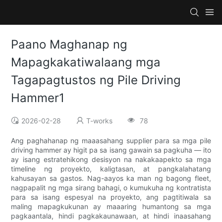
Paano Maghanap ng
Mapagkakatiwalaang mga
Tagapagtustos ng Pile Driving
Hammer1
2026-02-28
T-works
78
Ang paghahanap ng maaasahang supplier para sa mga pile
driving hammer ay higit pa sa isang gawain sa pagkuha — ito
ay isang estratehikong desisyon na nakakaapekto sa mga
timeline ng proyekto, kaligtasan, at pangkalahatang
kahusayan sa gastos. Nag-aayos ka man ng bagong fleet,
nagpapalit ng mga sirang bahagi, o kumukuha ng kontratista
para sa isang espesyal na proyekto, ang pagtitiwala sa
maling mapagkukunan ay maaaring humantong sa mga
pagkaantala, hindi pagkakaunawaan, at hindi inaasahang