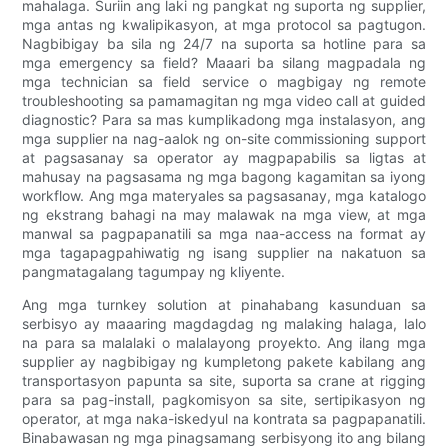
mahalaga. Suriin ang laki ng pangkat ng suporta ng supplier,
mga antas ng kwalipikasyon, at mga protocol sa pagtugon.
Nagbibigay ba sila ng 24/7 na suporta sa hotline para sa
mga emergency sa field? Maaari ba silang magpadala ng
mga technician sa field service o magbigay ng remote
troubleshooting sa pamamagitan ng mga video call at guided
diagnostic? Para sa mas kumplikadong mga instalasyon, ang
mga supplier na nag-aalok ng on-site commissioning support
at pagsasanay sa operator ay magpapabilis sa ligtas at
mahusay na pagsasama ng mga bagong kagamitan sa iyong
workflow. Ang mga materyales sa pagsasanay, mga katalogo
ng ekstrang bahagi na may malawak na mga view, at mga
manwal sa pagpapanatili sa mga naa-access na format ay
mga tagapagpahiwatig ng isang supplier na nakatuon sa
pangmatagalang tagumpay ng kliyente.
Ang mga turnkey solution at pinahabang kasunduan sa
serbisyo ay maaaring magdagdag ng malaking halaga, lalo
na para sa malalaki o malalayong proyekto. Ang ilang mga
supplier ay nagbibigay ng kumpletong pakete kabilang ang
transportasyon papunta sa site, suporta sa crane at rigging
para sa pag-install, pagkomisyon sa site, sertipikasyon ng
operator, at mga naka-iskedyul na kontrata sa pagpapanatili.
Binabawasan ng mga pinagsamang serbisyong ito ang bilang