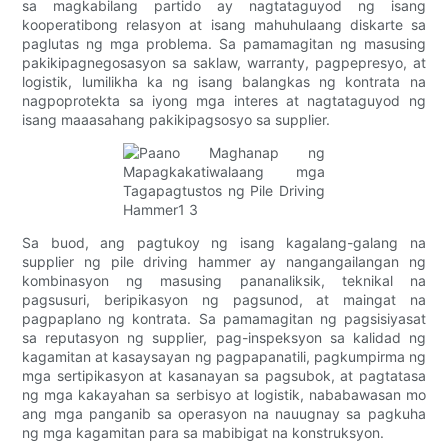
sa magkabilang partido ay nagtataguyod ng isang
kooperatibong relasyon at isang mahuhulaang diskarte sa
paglutas ng mga problema. Sa pamamagitan ng masusing
pakikipagnegosasyon sa saklaw, warranty, pagpepresyo, at
logistik, lumilikha ka ng isang balangkas ng kontrata na
nagpoprotekta sa iyong mga interes at nagtataguyod ng
isang maaasahang pakikipagsosyo sa supplier.
Sa buod, ang pagtukoy ng isang kagalang-galang na
supplier ng pile driving hammer ay nangangailangan ng
kombinasyon ng masusing pananaliksik, teknikal na
pagsusuri, beripikasyon ng pagsunod, at maingat na
pagpaplano ng kontrata. Sa pamamagitan ng pagsisiyasat
sa reputasyon ng supplier, pag-inspeksyon sa kalidad ng
kagamitan at kasaysayan ng pagpapanatili, pagkumpirma ng
mga sertipikasyon at kasanayan sa pagsubok, at pagtatasa
ng mga kakayahan sa serbisyo at logistik, nababawasan mo
ang mga panganib sa operasyon na nauugnay sa pagkuha
ng mga kagamitan para sa mabibigat na konstruksyon.