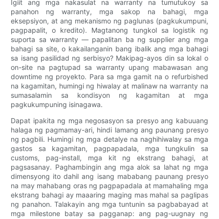
Igiit ang mga nakasulat na warranty na tumutukoy sa
panahon ng warranty, mga sakop na bahagi, mga
eksepsiyon, at ang mekanismo ng paglunas (pagkukumpuni,
pagpapalit, o kredito). Magtanong tungkol sa logistik ng
suporta sa warranty — papalitan ba ng supplier ang mga
bahagi sa site, o kakailanganin bang ibalik ang mga bahagi
sa isang pasilidad ng serbisyo? Makipag-ayos din sa lokal o
on-site na pagtupad sa warranty upang mabawasan ang
downtime ng proyekto. Para sa mga gamit na o refurbished
na kagamitan, humingi ng hiwalay at malinaw na warranty na
sumasalamin sa kondisyon ng kagamitan at mga
pagkukumpuning isinagawa.
Dapat ipakita ng mga negosasyon sa presyo ang kabuuang
halaga ng pagmamay-ari, hindi lamang ang paunang presyo
ng pagbili. Humingi ng mga detalye na naghihiwalay sa mga
gastos sa kagamitan, pagpapadala, mga tungkulin sa
customs, pag-install, mga kit ng ekstrang bahagi, at
pagsasanay. Paghambingin ang mga alok sa lahat ng mga
dimensyong ito dahil ang isang mababang paunang presyo
na may mahabang oras ng pagpapadala at mamahaling mga
ekstrang bahagi ay maaaring maging mas mahal sa paglipas
ng panahon. Talakayin ang mga tuntunin sa pagbabayad at
mga milestone batay sa pagganap: ang pag-uugnay ng