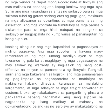
ng mga vendor na dapat mong i-coordinate at tinitiyak ang
mas malinaw na pananagutan kapag lumitaw ang mga isyu.
Suriin ang mga kasunduan sa antas ng serbisyo para sa mga
sukatan tulad ng garantisadong oras ng pagtugon, maximum
na mga allowance sa downtime, at mga pamamaraan ng
escalation. Ang mga kontrata na tumutukoy sa mga parusa o
diskwento para sa mga hindi natupad na pangako sa
serbisyo ay nagpapakita ng kumpiyansa at pananagutan ng
isang supplier.
Isaalang-alang din ang mga kapasidad sa pagsasaayos at
muling paggawa. Ang mga supplier na kayang mag-
remanufacture ng mga lumang martilyo ayon sa mga
tolerance ng pabrika at magbigay ng mga pagsasaayos na
may saklaw ng warranty ay nag-aalok ng isang cost-
effective na opsyon sa pamamahala ng lifecycle. Panghuli,
suriin ang mga kakayahan sa logistik: ang mga pamamaraan
ng pag-iimpake na nagpoprotekta sa mabibigat na
makinarya habang dinadala, karanasan sa malalaking
kargamento, at mga relasyon sa mga freight forwarder at
customs broker ay nakakabawas sa panganib ng pinsala o
pagkaantala habang naghahatid. Ang isang supplier na
nagpapakita ng isang matibay at mahusay na
dokumentadong balangkas ng serbisyo ay makakatulong na