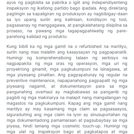
ayos ng pagbisita sa pabrika o igiit ang independiyenteng
inspeksyon ng ikatlong partido bago ipadala. Ang direktang
pagtingin sa kapaligiran ng produksyon ay nagbibigay-daan
sa iyo upang suriin ang kalinisan, kondisyon ng tool,
pagsasanay ng manggagawa, at pangkalahatang disiplina sa
proseso, na pawang mga tagapagpahiwatig ng pare-
parehong kalidad ng produkto.
Kung bibili ka ng mga gamit na o refurbished na martilyo,
suriin nang mas malalim ang kasaysayan ng pagpapanatili.
Humingi ng komprehensibong talaan ng serbisyo na
nagpapakita ng mga oras ng operasyon, mga uri ng
proyektong ginamit, mga pagkukumpuni na isinagawa, at
mga piyesang pinalitan. Ang pagpapatunay ng regular na
preventive maintenance, napapanahong pagpapalit ng mga
piyesang nagamit, at dokumentasyon para sa mga
pangunahing overhaul ay magbabawas sa panganib ng
pagbili ng mga makinarya na malapit nang mangailangan ng
magastos na pagkukumpuni. Kapag ang mga gamit nang
martilyo ay may kasamang mga claim sa pagsasaayos,
siguraduhing ang mga claim na iyon ay sinusuportahan ng
mga dokumentadong pamamaraan at pagsubaybay sa mga
piyesa, hindi lamang mga cosmetic touch-up. Humingi ng
mga ulat ng inspeksyon bago at pagkatapos at mga