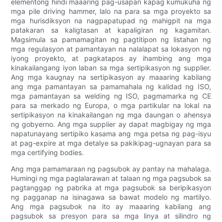
elementong hindi maaaring pag-usapan kapag kumukuha ng
mga pile driving hammer, lalo na para sa mga proyekto sa
mga hurisdiksyon na nagpapatupad ng mahigpit na mga
patakaran sa kaligtasan at kapaligiran ng kagamitan.
Magsimula sa pamamagitan ng pagtitipon ng listahan ng
mga regulasyon at pamantayan na nalalapat sa lokasyon ng
iyong proyekto, at pagkatapos ay ihambing ang mga
kinakailangang iyon laban sa mga sertipikasyon ng supplier.
Ang mga kaugnay na sertipikasyon ay maaaring kabilang
ang mga pamantayan sa pamamahala ng kalidad ng ISO,
mga pamantayan sa welding ng ISO, pagmamarka ng CE
para sa merkado ng Europa, o mga partikular na lokal na
sertipikasyon na kinakailangan ng mga daungan o ahensya
ng gobyerno. Ang mga supplier ay dapat magbigay ng mga
napatunayang sertipiko kasama ang mga petsa ng pag-isyu
at pag-expire at mga detalye sa pakikipag-ugnayan para sa
mga certifying bodies.
Ang mga pamamaraan ng pagsubok ay pantay na mahalaga.
Humingi ng mga paglalarawan at talaan ng mga pagsubok sa
pagtanggap ng pabrika at mga pagsubok sa beripikasyon
ng pagganap na isinagawa sa bawat modelo ng martilyo.
Ang mga pagsubok na ito ay maaaring kabilang ang
pagsubok sa presyon para sa mga linya at silindro ng