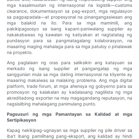
mga kasalimuotan ng internasyonal na logistik—customs
clearance, dokumentasyon sa pag-export, mga regulasyon
sa pagpapadala—at propesyonal na pinangangasiwaan ang
mga balakid na ito. Para sa mga mamimili, ang
pakikipagsosyo sa isang kapani-paniwalang supplier ay
nakakabawas ng kawalan ng katiyakan at nagtatatag ng
pundasyon para sa pangmatagalang kolaborasyon, na
maaaring maging mahalaga para sa mga patuloy o pinalawak
na proyekto.
Ang paglalaan ng oras para saliksikin ang katayuan sa
merkado ng isang supplier at pangangalap ng mga
sanggunian mula sa mga dating internasyonal na kliyente ay
maaaring makaiwas sa malaking problema. Ang mga digital
platform, trade forum, at mga ahensya ng gobyerno para sa
promosyon ng kalakalan ay kadalasang naglilista ng mga
akreditadong exporter na may magagandang reputasyon, na
nagsisilbing mahalagang panimulang punto.
Pagsusuri ng mga Pamantayan sa Kalidad at mga
Sertipikasyon
Kapag nakikipag-ugnayan sa mga supplier ng pile driver sa
iba't ibang pamilihang pang-eksport, ang kalidad ay hindi