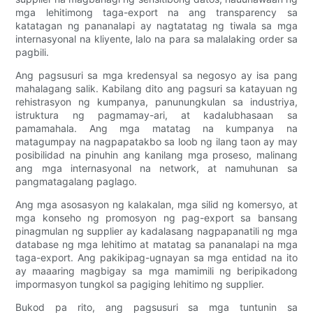
mga lehitimong taga-export na ang transparency sa
katatagan ng pananalapi ay nagtatatag ng tiwala sa mga
internasyonal na kliyente, lalo na para sa malalaking order sa
pagbili.
Ang pagsusuri sa mga kredensyal sa negosyo ay isa pang
mahalagang salik. Kabilang dito ang pagsuri sa katayuan ng
rehistrasyon ng kumpanya, panunungkulan sa industriya,
istruktura ng pagmamay-ari, at kadalubhasaan sa
pamamahala. Ang mga matatag na kumpanya na
matagumpay na nagpapatakbo sa loob ng ilang taon ay may
posibilidad na pinuhin ang kanilang mga proseso, malinang
ang mga internasyonal na network, at namuhunan sa
pangmatagalang paglago.
Ang mga asosasyon ng kalakalan, mga silid ng komersyo, at
mga konseho ng promosyon ng pag-export sa bansang
pinagmulan ng supplier ay kadalasang nagpapanatili ng mga
database ng mga lehitimo at matatag sa pananalapi na mga
taga-export. Ang pakikipag-ugnayan sa mga entidad na ito
ay maaaring magbigay sa mga mamimili ng beripikadong
impormasyon tungkol sa pagiging lehitimo ng supplier.
Bukod pa rito, ang pagsusuri sa mga tuntunin sa