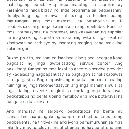
mahalagang papel. Ang mga matatag na supplier ay
karaniwang nagbibigay ng mga programa sa pagsasanay,
detalyadong mga manwal, at tulong sa helpline upang
matulungan ang mga mamimili na patakbuhin at i-
troubleshoot ang mga kagamitan nang epektibo. Para sa
mga internasyonal na customer, ang kakayahan ng supplier
na mag-alok ng suporta sa maraming wika o mga lokal na
kinatawan ng serbisyo ay maaaring maging isang malaking
kalamangan.
Bukod pa rito, mainam na isaalang-alang ang heograpikong
pagkalat ng mga awtorisadong service center. Ang
pakikipagtulungan sa mga lokal na ahente o service provider
ay kadalasang nagpapahusay sa pagtugon at nakakabawas
sa mga gastos. Bago tapusin ang mga kasunduan, maaaring
humingi ng mga rekomendasyon ang mga mamimili mula sa
mga dating kliyente tungkol sa kanilang mga karanasan
pagkatapos ng benta upang matukoy ang mga potensyal na
panganib o kalakasan.
Ang mahusay na serbisyo pagkatapos ng benta ay
sumasalamin sa pangako ng supplier na higit pa sa punto ng
pagbebenta, na tinitiyak na ang iyong pamumuhunan sa mga
pile driver ay patuloy na magbubunga ng halaga at pagiging