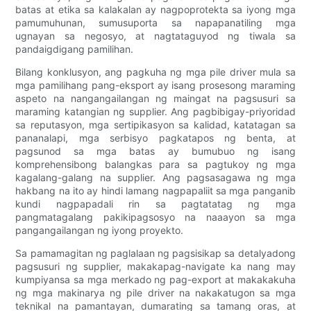
batas at etika sa kalakalan ay nagpoprotekta sa iyong mga
pamumuhunan, sumusuporta sa napapanatiling mga
ugnayan sa negosyo, at nagtataguyod ng tiwala sa
pandaigdigang pamilihan.
Bilang konklusyon, ang pagkuha ng mga pile driver mula sa
mga pamilihang pang-eksport ay isang prosesong maraming
aspeto na nangangailangan ng maingat na pagsusuri sa
maraming katangian ng supplier. Ang pagbibigay-priyoridad
sa reputasyon, mga sertipikasyon sa kalidad, katatagan sa
pananalapi, mga serbisyo pagkatapos ng benta, at
pagsunod sa mga batas ay bumubuo ng isang
komprehensibong balangkas para sa pagtukoy ng mga
kagalang-galang na supplier. Ang pagsasagawa ng mga
hakbang na ito ay hindi lamang nagpapaliit sa mga panganib
kundi nagpapadali rin sa pagtatatag ng mga
pangmatagalang pakikipagsosyo na naaayon sa mga
pangangailangan ng iyong proyekto.
Sa pamamagitan ng paglalaan ng pagsisikap sa detalyadong
pagsusuri ng supplier, makakapag-navigate ka nang may
kumpiyansa sa mga merkado ng pag-export at makakakuha
ng mga makinarya ng pile driver na nakakatugon sa mga
teknikal na pamantayan, dumarating sa tamang oras, at