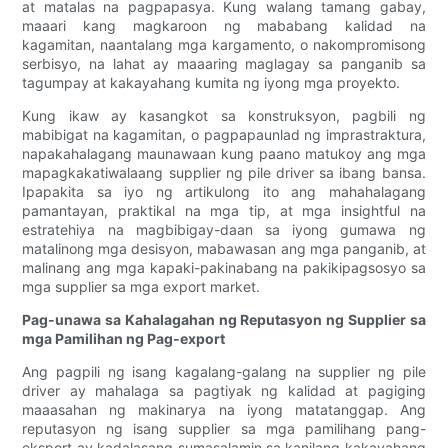
at matalas na pagpapasya. Kung walang tamang gabay,
maaari kang magkaroon ng mababang kalidad na
kagamitan, naantalang mga kargamento, o nakompromisong
serbisyo, na lahat ay maaaring maglagay sa panganib sa
tagumpay at kakayahang kumita ng iyong mga proyekto.
Kung ikaw ay kasangkot sa konstruksyon, pagbili ng
mabibigat na kagamitan, o pagpapaunlad ng imprastraktura,
napakahalagang maunawaan kung paano matukoy ang mga
mapagkakatiwalaang supplier ng pile driver sa ibang bansa.
Ipapakita sa iyo ng artikulong ito ang mahahalagang
pamantayan, praktikal na mga tip, at mga insightful na
estratehiya na magbibigay-daan sa iyong gumawa ng
matalinong mga desisyon, mabawasan ang mga panganib, at
malinang ang mga kapaki-pakinabang na pakikipagsosyo sa
mga supplier sa mga export market.
Pag-unawa sa Kahalagahan ng Reputasyon ng Supplier sa
mga Pamilihan ng Pag-export
Ang pagpili ng isang kagalang-galang na supplier ng pile
driver ay mahalaga sa pagtiyak ng kalidad at pagiging
maaasahan ng makinarya na iyong matatanggap. Ang
reputasyon ng isang supplier sa mga pamilihang pang-
eksport ay kadalasang sumasalamin sa kanilang kakayahang