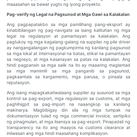
maaasahan sa bawat yugto ng iyong proyekto.
Pag-verify ng Legal na Pagsunod at Mga Gawi sa Kalakalan
Ang pagpapatakbo sa mga pamilihang pang-eksport ay
kinabibilangan ng pag-navigate sa isang kalituhan ng mga
legal na regulasyon at pamantayan sa kalakalan. Ang
pagtukoy ng mga kagalang-galang na supplier ng pile driver
ay nangangailangan ng pagkumpirma ng kanilang pagsunod
sa mga lokal at internasyonal na batas, etikal na pamantayan
sa negosyo, at mga kasanayan sa patas na kalakalan. Ang
hindi pagpansin sa mga salik na ito ay maaaring maglantad
sa mga mamimili sa mga panganib sa pagsunod,
pagkaantala sa kargamento, mga parusa, o pinsala sa
reputasyon.
Ang isang mapagkakatiwalaang supplier ay susunod sa mga
kontrol sa pag-export, mga regulasyon sa customs, at mga
paghihigpit sa pag-import na naaangkop sa kanilang
makinarya. Magbibigay din sila ng mga tumpak na
dokumentasyon tulad ng mga commercial invoice, sertipiko
ng pinagmulan, at mga lisensya sa pag-export. Pinapadali ng
transparency na ito ang maayos na customs clearance at
iniiwasan ang mga hindi inaasahang komplikasyon.