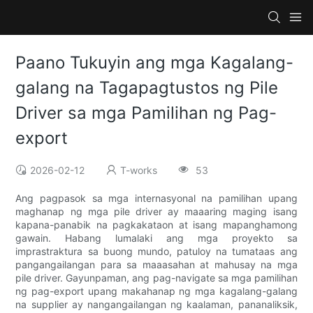
Paano Tukuyin ang mga Kagalang-
galang na Tagapagtustos ng Pile
Driver sa mga Pamilihan ng Pag-
export
2026-02-12
T-works
53
Ang pagpasok sa mga internasyonal na pamilihan upang
maghanap ng mga pile driver ay maaaring maging isang
kapana-panabik na pagkakataon at isang mapanghamong
gawain. Habang lumalaki ang mga proyekto sa
imprastraktura sa buong mundo, patuloy na tumataas ang
pangangailangan para sa maaasahan at mahusay na mga
pile driver. Gayunpaman, ang pag-navigate sa mga pamilihan
ng pag-export upang makahanap ng mga kagalang-galang
na supplier ay nangangailangan ng kaalaman, pananaliksik,