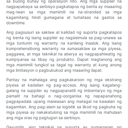
sa buong buhay ng operasyon nito. Ang mga supplier na
nagpapabaya sa serbisyo pagkatapos ng benta ay maaaring
mag-iwan sa mga mamimili na na-stranded sa mga
kagamitang hindi gumagana at tumataas na gastos sa
downtime.
Ang pagsusuri sa saklaw at kalidad ng suporta pagkatapos
ng benta ng isang supplier ay nagsisimula sa pag-unawa sa
mga tuntunin ng warranty na kanilang inaalok. Ang isang
komprehensibong warranty na sumasaklaw sa mga piyesa,
paggawa, at mga teknikal na aberya ay nagpapahiwatig ng
kumpiyansa sa tibay ng produkto. Dapat magtanong ang
mga mamimili tungkol sa tagal ng warranty at kung anong
mga limitasyon o pagbubukod ang maaaring ilapat.
Pantay na mahalaga ang pagkakaroon ng mga ekstrang
piyesa at kadalian ng pag-access. Ang isang kagalang-
galang na supplier ay nagpapanatili ng imbentaryo ng mga
pamalit na bahagi o nag-oorganisa ng napapanahong
pagpapadala upang maiwasan ang matagal na kawalan ng
kagamitan. Ang pag-alam sa logistik sa likod ng pagkuha ng
mga piyesa ay nakakatulong sa mga mamimili na mahulaan
ang mga oras ng pagtugon sa serbisyo.
Gayundin, ang teknikal na suporta ay gumaganap ng