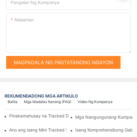
Pangalan Ng Kumpanya
Nilalaman
MAGPADALA NG PAGTATANONG NGAYON
REKUMENDADONG MGA ARTIKULO
Balita
Mga Madalas Itanong (FAQ)
Video Ng Kumpanya
Pinakamahusay na Tracked Dump Truck sa Merkado Ngayon
Mga Nangungunang Kumpanya n
Ano ang isang Mini Tracked Dumper at ang mga Benepisyo nito
Isang Komprehensibong Gabay 