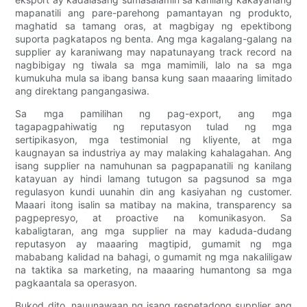
mapanatili ang pare-parehong pamantayan ng produkto,
maghatid sa tamang oras, at magbigay ng epektibong
suporta pagkatapos ng benta. Ang mga kagalang-galang na
supplier ay karaniwang may napatunayang track record na
nagbibigay ng tiwala sa mga mamimili, lalo na sa mga
kumukuha mula sa ibang bansa kung saan maaaring limitado
ang direktang pangangasiwa.
Sa mga pamilihan ng pag-export, ang mga
tagapagpahiwatig ng reputasyon tulad ng mga
sertipikasyon, mga testimonial ng kliyente, at mga
kaugnayan sa industriya ay may malaking kahalagahan. Ang
isang supplier na namuhunan sa pagpapanatili ng kanilang
katayuan ay hindi lamang tutugon sa pagsunod sa mga
regulasyon kundi uunahin din ang kasiyahan ng customer.
Maaari itong isalin sa matibay na makina, transparency sa
pagpepresyo, at proactive na komunikasyon. Sa
kabaligtaran, ang mga supplier na may kaduda-dudang
reputasyon ay maaaring magtipid, gumamit ng mga
mababang kalidad na bahagi, o gumamit ng mga nakaliligaw
na taktika sa marketing, na maaaring humantong sa mga
pagkaantala sa operasyon.
Bukod dito, nauunawaan ng isang respetadong supplier ang