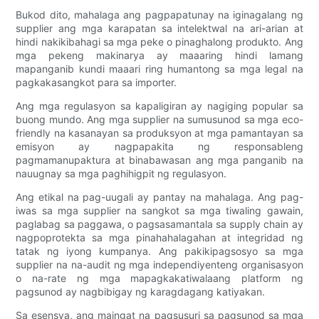
Bukod dito, mahalaga ang pagpapatunay na iginagalang ng
supplier ang mga karapatan sa intelektwal na ari-arian at
hindi nakikibahagi sa mga peke o pinaghalong produkto. Ang
mga pekeng makinarya ay maaaring hindi lamang
mapanganib kundi maaari ring humantong sa mga legal na
pagkakasangkot para sa importer.
Ang mga regulasyon sa kapaligiran ay nagiging popular sa
buong mundo. Ang mga supplier na sumusunod sa mga eco-
friendly na kasanayan sa produksyon at mga pamantayan sa
emisyon ay nagpapakita ng responsableng
pagmamanupaktura at binabawasan ang mga panganib na
nauugnay sa mga paghihigpit ng regulasyon.
Ang etikal na pag-uugali ay pantay na mahalaga. Ang pag-
iwas sa mga supplier na sangkot sa mga tiwaling gawain,
paglabag sa paggawa, o pagsasamantala sa supply chain ay
nagpoprotekta sa mga pinahahalagahan at integridad ng
tatak ng iyong kumpanya. Ang pakikipagsosyo sa mga
supplier na na-audit ng mga independiyenteng organisasyon
o na-rate ng mga mapagkakatiwalaang platform ng
pagsunod ay nagbibigay ng karagdagang katiyakan.
Sa esensya, ang maingat na pagsusuri sa pagsunod sa mga