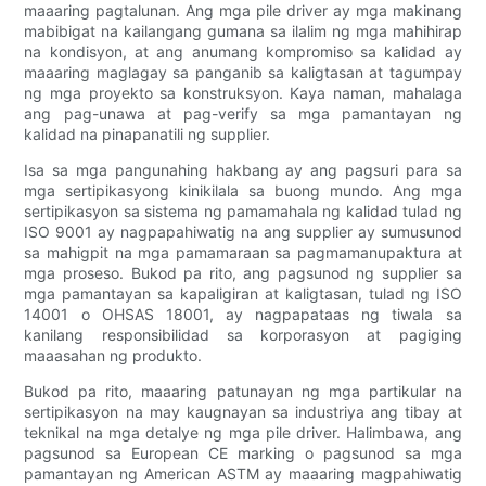
maaaring pagtalunan. Ang mga pile driver ay mga makinang
mabibigat na kailangang gumana sa ilalim ng mga mahihirap
na kondisyon, at ang anumang kompromiso sa kalidad ay
maaaring maglagay sa panganib sa kaligtasan at tagumpay
ng mga proyekto sa konstruksyon. Kaya naman, mahalaga
ang pag-unawa at pag-verify sa mga pamantayan ng
kalidad na pinapanatili ng supplier.
Isa sa mga pangunahing hakbang ay ang pagsuri para sa
mga sertipikasyong kinikilala sa buong mundo. Ang mga
sertipikasyon sa sistema ng pamamahala ng kalidad tulad ng
ISO 9001 ay nagpapahiwatig na ang supplier ay sumusunod
sa mahigpit na mga pamamaraan sa pagmamanupaktura at
mga proseso. Bukod pa rito, ang pagsunod ng supplier sa
mga pamantayan sa kapaligiran at kaligtasan, tulad ng ISO
14001 o OHSAS 18001, ay nagpapataas ng tiwala sa
kanilang responsibilidad sa korporasyon at pagiging
maaasahan ng produkto.
Bukod pa rito, maaaring patunayan ng mga partikular na
sertipikasyon na may kaugnayan sa industriya ang tibay at
teknikal na mga detalye ng mga pile driver. Halimbawa, ang
pagsunod sa European CE marking o pagsunod sa mga
pamantayan ng American ASTM ay maaaring magpahiwatig