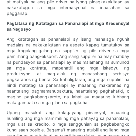
at matiyak na ang pile driver na iyong pinagkakakitaan ay
nakakatugon sa mga internasyonal na inaasahan sa
pagganap.
Pagtatasa ng Katatagan sa Pananalapi at mga Kredensyal
sa Negosyo
Ang katatagan sa pananalapi ay isang mahalaga ngunit
madalas na nakakaligtaan na aspeto kapag tumutukoy sa
mga kagalang-galang na supplier ng pile driver sa mga
pamilihang pang-eksport. Ang isang supplier na may matibay
na pundasyon sa pananalapi ay mas malamang na sumunod
sa mga kontrata, mapanatili ang mga iskedyul ng
produksyon, at mag-alok ng maaasahang serbisyo
pagkatapos ng benta. Sa kabaligtaran, ang mga supplier na
hindi matatag sa pananalapi ay maaaring makaranas ng
naantalang pagmamanupaktura, naantalang paghahatid, o
maging pagkabangkarote, na lahat ay maaaring lubhang
makagambala sa mga plano sa pagkuha.
Upang masukat ang kalagayang pinansyal, maaaring
humiling ang mga mamimili ng mga pahayag sa pananalapi,
mga ulat sa kredito, o mga sanggunian sa pagbabangko
kung saan posible. Bagama't maaaring atubili ang ilang mga
supplier na magbahagi ng sensitibong datos, nauunawaan ng