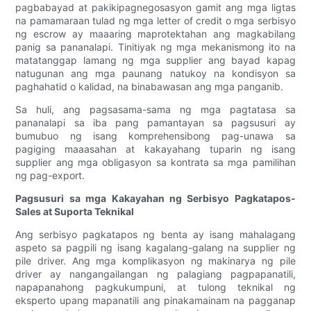
pagbabayad at pakikipagnegosasyon gamit ang mga ligtas
na pamamaraan tulad ng mga letter of credit o mga serbisyo
ng escrow ay maaaring maprotektahan ang magkabilang
panig sa pananalapi. Tinitiyak ng mga mekanismong ito na
matatanggap lamang ng mga supplier ang bayad kapag
natugunan ang mga paunang natukoy na kondisyon sa
paghahatid o kalidad, na binabawasan ang mga panganib.
Sa huli, ang pagsasama-sama ng mga pagtatasa sa
pananalapi sa iba pang pamantayan sa pagsusuri ay
bumubuo ng isang komprehensibong pag-unawa sa
pagiging maaasahan at kakayahang tuparin ng isang
supplier ang mga obligasyon sa kontrata sa mga pamilihan
ng pag-export.
Pagsusuri sa mga Kakayahan ng Serbisyo Pagkatapos-
Sales at Suporta Teknikal
Ang serbisyo pagkatapos ng benta ay isang mahalagang
aspeto sa pagpili ng isang kagalang-galang na supplier ng
pile driver. Ang mga komplikasyon ng makinarya ng pile
driver ay nangangailangan ng palagiang pagpapanatili,
napapanahong pagkukumpuni, at tulong teknikal ng
eksperto upang mapanatili ang pinakamainam na pagganap