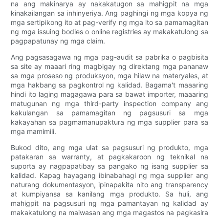
na ang makinarya ay nakakatugon sa mahigpit na mga
kinakailangan sa inhinyeriya. Ang paghingi ng mga kopya ng
mga sertipikong ito at pag-verify ng mga ito sa pamamagitan
ng mga issuing bodies o online registries ay makakatulong sa
pagpapatunay ng mga claim.
Ang pagsasagawa ng mga pag-audit sa pabrika o pagbisita
sa site ay maaari ring magbigay ng direktang mga pananaw
sa mga proseso ng produksyon, mga hilaw na materyales, at
mga hakbang sa pagkontrol ng kalidad. Bagama't maaaring
hindi ito laging magagawa para sa bawat importer, maaaring
matugunan ng mga third-party inspection company ang
kakulangan sa pamamagitan ng pagsusuri sa mga
kakayahan sa pagmamanupaktura ng mga supplier para sa
mga mamimili.
Bukod dito, ang mga ulat sa pagsusuri ng produkto, mga
patakaran sa warranty, at pagkakaroon ng teknikal na
suporta ay nagpapatibay sa pangako ng isang supplier sa
kalidad. Kapag hayagang ibinabahagi ng mga supplier ang
naturang dokumentasyon, ipinapakita nito ang transparency
at kumpiyansa sa kanilang mga produkto. Sa huli, ang
mahigpit na pagsusuri ng mga pamantayan ng kalidad ay
makakatulong na maiwasan ang mga magastos na pagkasira