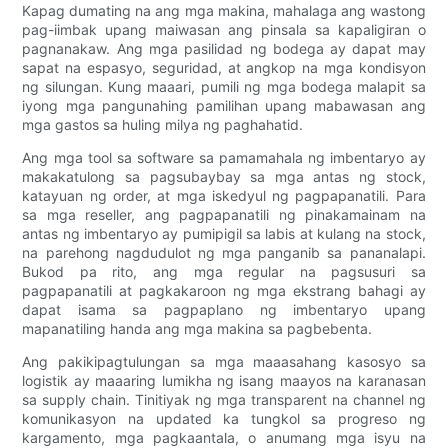
Kapag dumating na ang mga makina, mahalaga ang wastong
pag-iimbak upang maiwasan ang pinsala sa kapaligiran o
pagnanakaw. Ang mga pasilidad ng bodega ay dapat may
sapat na espasyo, seguridad, at angkop na mga kondisyon
ng silungan. Kung maaari, pumili ng mga bodega malapit sa
iyong mga pangunahing pamilihan upang mabawasan ang
mga gastos sa huling milya ng paghahatid.
Ang mga tool sa software sa pamamahala ng imbentaryo ay
makakatulong sa pagsubaybay sa mga antas ng stock,
katayuan ng order, at mga iskedyul ng pagpapanatili. Para
sa mga reseller, ang pagpapanatili ng pinakamainam na
antas ng imbentaryo ay pumipigil sa labis at kulang na stock,
na parehong nagdudulot ng mga panganib sa pananalapi.
Bukod pa rito, ang mga regular na pagsusuri sa
pagpapanatili at pagkakaroon ng mga ekstrang bahagi ay
dapat isama sa pagpaplano ng imbentaryo upang
mapanatiling handa ang mga makina sa pagbebenta.
Ang pakikipagtulungan sa mga maaasahang kasosyo sa
logistik ay maaaring lumikha ng isang maayos na karanasan
sa supply chain. Tinitiyak ng mga transparent na channel ng
komunikasyon na updated ka tungkol sa progreso ng
kargamento, mga pagkaantala, o anumang mga isyu na