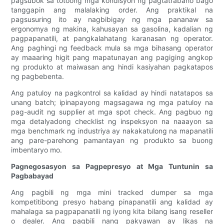
pagsubok sa totoong mga kondisyon ng pagtatrabaho bago
tanggapin ang malalaking order. Ang praktikal na
pagsusuring ito ay nagbibigay ng mga pananaw sa
ergonomya ng makina, kahusayan sa gasolina, kadalian ng
pagpapanatili, at pangkalahatang karanasan ng operator.
Ang paghingi ng feedback mula sa mga bihasang operator
ay maaaring higit pang mapatunayan ang pagiging angkop
ng produkto at maiwasan ang hindi kasiyahan pagkatapos
ng pagbebenta.
Ang patuloy na pagkontrol sa kalidad ay hindi natatapos sa
unang batch; ipinapayong magsagawa ng mga patuloy na
pag-audit ng supplier at mga spot check. Ang pagbuo ng
mga detalyadong checklist ng inspeksyon na naaayon sa
mga benchmark ng industriya ay nakakatulong na mapanatili
ang pare-parehong pamantayan ng produkto sa buong
imbentaryo mo.
Pagnegosasyon sa Pagpepresyo at Mga Tuntunin sa
Pagbabayad
Ang pagbili ng mga mini tracked dumper sa mga
kompetitibong presyo habang pinapanatili ang kalidad ay
mahalaga sa pagpapanatili ng iyong kita bilang isang reseller
o dealer. Ang pagbili nang pakyawan ay likas na