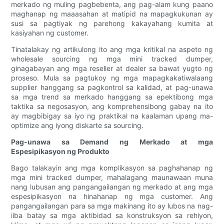
merkado ng muling pagbebenta, ang pag-alam kung paano
maghanap ng maaasahan at matipid na mapagkukunan ay
susi sa pagtiyak ng parehong kakayahang kumita at
kasiyahan ng customer.
Tinatalakay ng artikulong ito ang mga kritikal na aspeto ng
wholesale sourcing ng mga mini tracked dumper,
ginagabayan ang mga reseller at dealer sa bawat yugto ng
proseso. Mula sa pagtukoy ng mga mapagkakatiwalaang
supplier hanggang sa pagkontrol sa kalidad, at pag-unawa
sa mga trend sa merkado hanggang sa epektibong mga
taktika sa negosasyon, ang komprehensibong gabay na ito
ay magbibigay sa iyo ng praktikal na kaalaman upang ma-
optimize ang iyong diskarte sa sourcing.
Pag-unawa sa Demand ng Merkado at mga
Espesipikasyon ng Produkto
Bago talakayin ang mga komplikasyon sa paghahanap ng
mga mini tracked dumper, mahalagang maunawaan muna
nang lubusan ang pangangailangan ng merkado at ang mga
espesipikasyon na hinahanap ng mga customer. Ang
pangangailangan para sa mga makinang ito ay lubos na nag-
iiba batay sa mga aktibidad sa konstruksyon sa rehiyon,