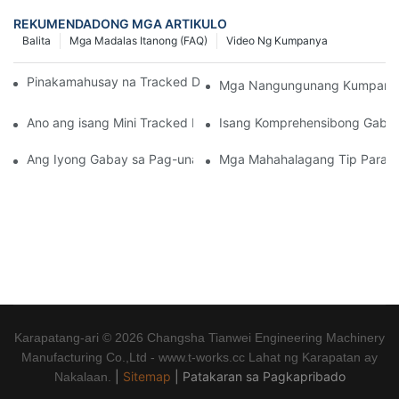
REKUMENDADONG MGA ARTIKULO
Balita
Mga Madalas Itanong (FAQ)
Video Ng Kumpanya
Pinakamahusay na Tracked Dump Truck sa Merkado Ngayon
Mga Nangungunang Kumpanya n
Ano ang isang Mini Tracked Dumper at ang mga Benepisyo nito
Isang Komprehensibong Gabay 
Ang Iyong Gabay sa Pag-unawa sa mga Tagapagtustos ng Hydr
Mga Mahahalagang Tip Para sa
Karapatang-ari © 2026 Changsha Tianwei Engineering Machinery
Manufacturing Co.,Ltd - www.t-works.cc Lahat ng Karapatan ay
|
Sitemap
|
Patakaran sa Pagkapribado
Nakalaan.