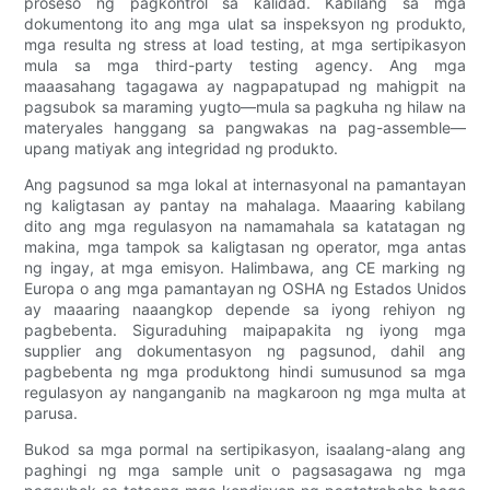
proseso ng pagkontrol sa kalidad. Kabilang sa mga
dokumentong ito ang mga ulat sa inspeksyon ng produkto,
mga resulta ng stress at load testing, at mga sertipikasyon
mula sa mga third-party testing agency. Ang mga
maaasahang tagagawa ay nagpapatupad ng mahigpit na
pagsubok sa maraming yugto—mula sa pagkuha ng hilaw na
materyales hanggang sa pangwakas na pag-assemble—
upang matiyak ang integridad ng produkto.
Ang pagsunod sa mga lokal at internasyonal na pamantayan
ng kaligtasan ay pantay na mahalaga. Maaaring kabilang
dito ang mga regulasyon na namamahala sa katatagan ng
makina, mga tampok sa kaligtasan ng operator, mga antas
ng ingay, at mga emisyon. Halimbawa, ang CE marking ng
Europa o ang mga pamantayan ng OSHA ng Estados Unidos
ay maaaring naaangkop depende sa iyong rehiyon ng
pagbebenta. Siguraduhing maipapakita ng iyong mga
supplier ang dokumentasyon ng pagsunod, dahil ang
pagbebenta ng mga produktong hindi sumusunod sa mga
regulasyon ay nanganganib na magkaroon ng mga multa at
parusa.
Bukod sa mga pormal na sertipikasyon, isaalang-alang ang
paghingi ng mga sample unit o pagsasagawa ng mga