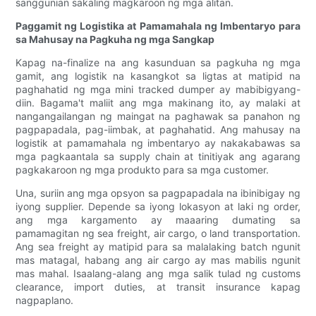
sanggunian sakaling magkaroon ng mga alitan.
Paggamit ng Logistika at Pamamahala ng Imbentaryo para
sa Mahusay na Pagkuha ng mga Sangkap
Kapag na-finalize na ang kasunduan sa pagkuha ng mga
gamit, ang logistik na kasangkot sa ligtas at matipid na
paghahatid ng mga mini tracked dumper ay mabibigyang-
diin. Bagama't maliit ang mga makinang ito, ay malaki at
nangangailangan ng maingat na paghawak sa panahon ng
pagpapadala, pag-iimbak, at paghahatid. Ang mahusay na
logistik at pamamahala ng imbentaryo ay nakakabawas sa
mga pagkaantala sa supply chain at tinitiyak ang agarang
pagkakaroon ng mga produkto para sa mga customer.
Una, suriin ang mga opsyon sa pagpapadala na ibinibigay ng
iyong supplier. Depende sa iyong lokasyon at laki ng order,
ang mga kargamento ay maaaring dumating sa
pamamagitan ng sea freight, air cargo, o land transportation.
Ang sea freight ay matipid para sa malalaking batch ngunit
mas matagal, habang ang air cargo ay mas mabilis ngunit
mas mahal. Isaalang-alang ang mga salik tulad ng customs
clearance, import duties, at transit insurance kapag
nagpaplano.