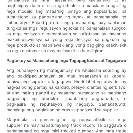
nagbibigay-daan din sa mga dealer na mahulaan kung aling
mga modelo ang maaaring lumago ang popularidad, na
tumutulong sa pagpaplano ng stock at pamamahala ng
imbentaryo. Bukod pa rito, ang pananatiling may kaalaman
tungkol sa mga regulasyon ng lokal na pamahalaan tungkol
sa mga emisyon o pamantayan sa kaligtasan ay maaaring
makaimpluwensya sa iyong mga desisyon sa pagkuha ng
mga produkto at mapalawak ang iyong pagiging kaakit-akit
sa mga customer na may malasakit sa kapaligiran.
Pagtukoy sa Maaasahang mga Tagapagtustos at Tagagawa
Ang pundasyon ng matagumpay na wholesale sourcing ay
ang pakikipag-ugnayan sa mga maaasahan at kapani-
paniwalang supplier o tagagawa. Hindi lahat ng provider ay
nag-aalok ng pantay na kalidad, presyo, o antas ng serbisyo,
at ang maling pagpili ay maaaring humantong sa mahinang
pagganap ng produkto, naantalang pagpapadala, o
pagkasira ng reputasyon ng negosyo. Samakatuwid,
mahalaga ang paglalaan ng oras sa pagsusuri sa supplier.
Magsimula sa pamamagitan ng pagsasaliksik sa mga
supplier na may napatunayang track record sa paggawa o
pamamahagi ng mga mini tracked dumper. Ang mga trade