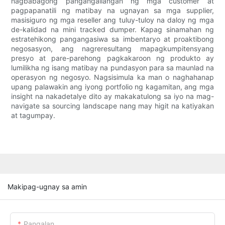
nagbabagong pangangailangan ng mga customer at
pagpapanatili ng matibay na ugnayan sa mga supplier,
masisiguro ng mga reseller ang tuluy-tuloy na daloy ng mga
de-kalidad na mini tracked dumper. Kapag sinamahan ng
estratehikong pangangasiwa sa imbentaryo at proaktibong
negosasyon, ang nagreresultang mapagkumpitensyang
presyo at pare-parehong pagkakaroon ng produkto ay
lumilikha ng isang matibay na pundasyon para sa maunlad na
operasyon ng negosyo. Nagsisimula ka man o naghahanap
upang palawakin ang iyong portfolio ng kagamitan, ang mga
insight na nakadetalye dito ay makakatulong sa iyo na mag-
navigate sa sourcing landscape nang may higit na katiyakan
at tagumpay.
Makipag-ugnay sa amin
Pangalan