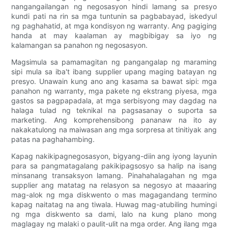
nangangailangan ng negosasyon hindi lamang sa presyo
kundi pati na rin sa mga tuntunin sa pagbabayad, iskedyul
ng paghahatid, at mga kondisyon ng warranty. Ang pagiging
handa at may kaalaman ay magbibigay sa iyo ng
kalamangan sa panahon ng negosasyon.
Magsimula sa pamamagitan ng pangangalap ng maraming
sipi mula sa iba't ibang supplier upang maging batayan ng
presyo. Unawain kung ano ang kasama sa bawat sipi: mga
panahon ng warranty, mga pakete ng ekstrang piyesa, mga
gastos sa pagpapadala, at mga serbisyong may dagdag na
halaga tulad ng teknikal na pagsasanay o suporta sa
marketing. Ang komprehensibong pananaw na ito ay
nakakatulong na maiwasan ang mga sorpresa at tinitiyak ang
patas na paghahambing.
Kapag nakikipagnegosasyon, bigyang-diin ang iyong layunin
para sa pangmatagalang pakikipagsosyo sa halip na isang
minsanang transaksyon lamang. Pinahahalagahan ng mga
supplier ang matatag na relasyon sa negosyo at maaaring
mag-alok ng mga diskwento o mas magagandang termino
kapag naitatag na ang tiwala. Huwag mag-atubiling humingi
ng mga diskwento sa dami, lalo na kung plano mong
maglagay ng malaki o paulit-ulit na mga order. Ang ilang mga