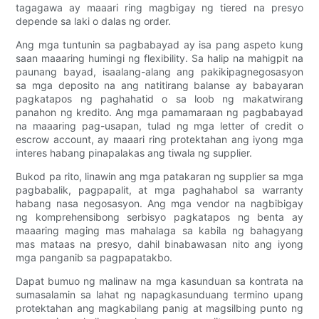
tagagawa ay maaari ring magbigay ng tiered na presyo
depende sa laki o dalas ng order.
Ang mga tuntunin sa pagbabayad ay isa pang aspeto kung
saan maaaring humingi ng flexibility. Sa halip na mahigpit na
paunang bayad, isaalang-alang ang pakikipagnegosasyon
sa mga deposito na ang natitirang balanse ay babayaran
pagkatapos ng paghahatid o sa loob ng makatwirang
panahon ng kredito. Ang mga pamamaraan ng pagbabayad
na maaaring pag-usapan, tulad ng mga letter of credit o
escrow account, ay maaari ring protektahan ang iyong mga
interes habang pinapalakas ang tiwala ng supplier.
Bukod pa rito, linawin ang mga patakaran ng supplier sa mga
pagbabalik, pagpapalit, at mga paghahabol sa warranty
habang nasa negosasyon. Ang mga vendor na nagbibigay
ng komprehensibong serbisyo pagkatapos ng benta ay
maaaring maging mas mahalaga sa kabila ng bahagyang
mas mataas na presyo, dahil binabawasan nito ang iyong
mga panganib sa pagpapatakbo.
Dapat bumuo ng malinaw na mga kasunduan sa kontrata na
sumasalamin sa lahat ng napagkasunduang termino upang
protektahan ang magkabilang panig at magsilbing punto ng