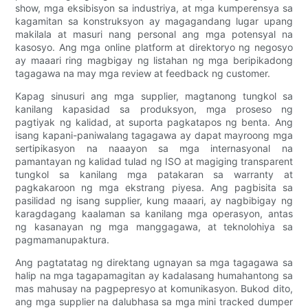
show, mga eksibisyon sa industriya, at mga kumperensya sa
kagamitan sa konstruksyon ay magagandang lugar upang
makilala at masuri nang personal ang mga potensyal na
kasosyo. Ang mga online platform at direktoryo ng negosyo
ay maaari ring magbigay ng listahan ng mga beripikadong
tagagawa na may mga review at feedback ng customer.
Kapag sinusuri ang mga supplier, magtanong tungkol sa
kanilang kapasidad sa produksyon, mga proseso ng
pagtiyak ng kalidad, at suporta pagkatapos ng benta. Ang
isang kapani-paniwalang tagagawa ay dapat mayroong mga
sertipikasyon na naaayon sa mga internasyonal na
pamantayan ng kalidad tulad ng ISO at magiging transparent
tungkol sa kanilang mga patakaran sa warranty at
pagkakaroon ng mga ekstrang piyesa. Ang pagbisita sa
pasilidad ng isang supplier, kung maaari, ay nagbibigay ng
karagdagang kaalaman sa kanilang mga operasyon, antas
ng kasanayan ng mga manggagawa, at teknolohiya sa
pagmamanupaktura.
Ang pagtatatag ng direktang ugnayan sa mga tagagawa sa
halip na mga tagapamagitan ay kadalasang humahantong sa
mas mahusay na pagpepresyo at komunikasyon. Bukod dito,
ang mga supplier na dalubhasa sa mga mini tracked dumper