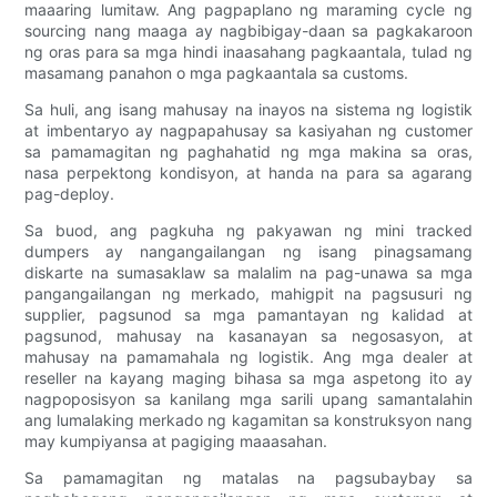
maaaring lumitaw. Ang pagpaplano ng maraming cycle ng
sourcing nang maaga ay nagbibigay-daan sa pagkakaroon
ng oras para sa mga hindi inaasahang pagkaantala, tulad ng
masamang panahon o mga pagkaantala sa customs.
Sa huli, ang isang mahusay na inayos na sistema ng logistik
at imbentaryo ay nagpapahusay sa kasiyahan ng customer
sa pamamagitan ng paghahatid ng mga makina sa oras,
nasa perpektong kondisyon, at handa na para sa agarang
pag-deploy.
Sa buod, ang pagkuha ng pakyawan ng mini tracked
dumpers ay nangangailangan ng isang pinagsamang
diskarte na sumasaklaw sa malalim na pag-unawa sa mga
pangangailangan ng merkado, mahigpit na pagsusuri ng
supplier, pagsunod sa mga pamantayan ng kalidad at
pagsunod, mahusay na kasanayan sa negosasyon, at
mahusay na pamamahala ng logistik. Ang mga dealer at
reseller na kayang maging bihasa sa mga aspetong ito ay
nagpoposisyon sa kanilang mga sarili upang samantalahin
ang lumalaking merkado ng kagamitan sa konstruksyon nang
may kumpiyansa at pagiging maaasahan.
Sa pamamagitan ng matalas na pagsubaybay sa