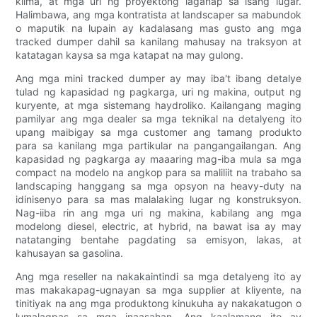
klima, at mga uri ng proyektong laganap sa isang lugar.
Halimbawa, ang mga kontratista at landscaper sa mabundok
o maputik na lupain ay kadalasang mas gusto ang mga
tracked dumper dahil sa kanilang mahusay na traksyon at
katatagan kaysa sa mga katapat na may gulong.
Ang mga mini tracked dumper ay may iba't ibang detalye
tulad ng kapasidad ng pagkarga, uri ng makina, output ng
kuryente, at mga sistemang haydroliko. Kailangang maging
pamilyar ang mga dealer sa mga teknikal na detalyeng ito
upang maibigay sa mga customer ang tamang produkto
para sa kanilang mga partikular na pangangailangan. Ang
kapasidad ng pagkarga ay maaaring mag-iba mula sa mga
compact na modelo na angkop para sa maliliit na trabaho sa
landscaping hanggang sa mga opsyon na heavy-duty na
idinisenyo para sa mas malalaking lugar ng konstruksyon.
Nag-iiba rin ang mga uri ng makina, kabilang ang mga
modelong diesel, electric, at hybrid, na bawat isa ay may
natatanging bentahe pagdating sa emisyon, lakas, at
kahusayan sa gasolina.
Ang mga reseller na nakakaintindi sa mga detalyeng ito ay
mas makakapag-ugnayan sa mga supplier at kliyente, na
tinitiyak na ang mga produktong kinukuha ay nakakatugon o
lumalagpas sa mga inaasahan. Ang kaalamang ito ay