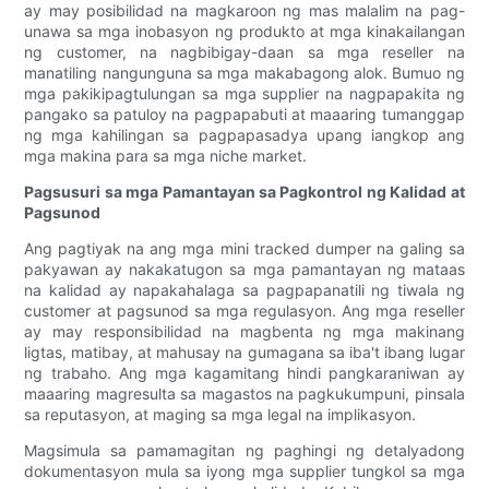
ay may posibilidad na magkaroon ng mas malalim na pag-
unawa sa mga inobasyon ng produkto at mga kinakailangan
ng customer, na nagbibigay-daan sa mga reseller na
manatiling nangunguna sa mga makabagong alok. Bumuo ng
mga pakikipagtulungan sa mga supplier na nagpapakita ng
pangako sa patuloy na pagpapabuti at maaaring tumanggap
ng mga kahilingan sa pagpapasadya upang iangkop ang
mga makina para sa mga niche market.
Pagsusuri sa mga Pamantayan sa Pagkontrol ng Kalidad at
Pagsunod
Ang pagtiyak na ang mga mini tracked dumper na galing sa
pakyawan ay nakakatugon sa mga pamantayan ng mataas
na kalidad ay napakahalaga sa pagpapanatili ng tiwala ng
customer at pagsunod sa mga regulasyon. Ang mga reseller
ay may responsibilidad na magbenta ng mga makinang
ligtas, matibay, at mahusay na gumagana sa iba't ibang lugar
ng trabaho. Ang mga kagamitang hindi pangkaraniwan ay
maaaring magresulta sa magastos na pagkukumpuni, pinsala
sa reputasyon, at maging sa mga legal na implikasyon.
Magsimula sa pamamagitan ng paghingi ng detalyadong
dokumentasyon mula sa iyong mga supplier tungkol sa mga