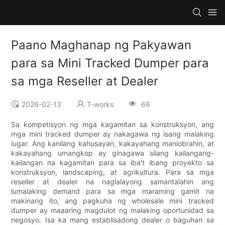
Paano Maghanap ng Pakyawan
para sa Mini Tracked Dumper para
sa mga Reseller at Dealer
2026-02-13
T-works
66
Sa kompetisyon ng mga kagamitan sa konstruksyon, ang
mga mini tracked dumper ay nakagawa ng isang malaking
lugar. Ang kanilang kahusayan, kakayahang maniobrahin, at
kakayahang umangkop ay ginagawa silang kailangang-
kailangan na kagamitan para sa iba't ibang proyekto sa
konstruksyon, landscaping, at agrikultura. Para sa mga
reseller at dealer na naglalayong samantalahin ang
lumalaking demand para sa mga maraming gamit na
makinang ito, ang pagkuha ng wholesale mini tracked
dumper ay maaaring magdulot ng malaking oportunidad sa
negosyo. Isa ka mang establisadong dealer o baguhan sa