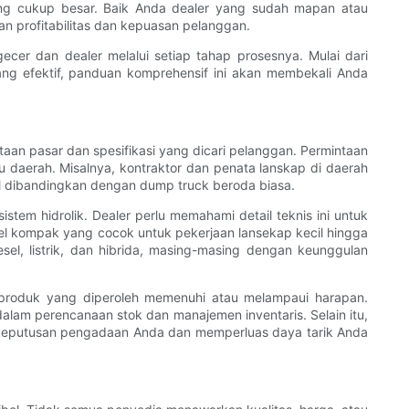
ang cukup besar. Baik Anda dealer yang sudah mapan atau
n profitabilitas dan kepuasan pelanggan.
cer dan dealer melalui setiap tahap prosesnya. Mulai dari
ang efektif, panduan komprehensif ini akan membekali Anda
n pasar dan spesifikasi yang dicari pelanggan. Permintaan
tu daerah. Misalnya, kontraktor dan penata lanskap di daerah
gul dibandingkan dengan dump truck beroda biasa.
istem hidrolik. Dealer perlu memahami detail teknis ini untuk
el kompak yang cocok untuk pekerjaan lansekap kecil hingga
esel, listrik, dan hibrida, masing-masing dengan keunggulan
produk yang diperoleh memenuhi atau melampaui harapan.
am perencanaan stok dan manajemen inventaris. Selain itu,
 keputusan pengadaan Anda dan memperluas daya tarik Anda