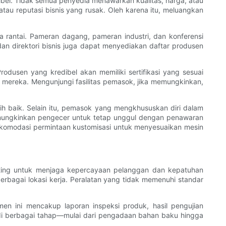
el. Tidak semua penyedia menawarkan kualitas, harga, atau
tau reputasi bisnis yang rusak. Oleh karena itu, meluangkan
a rantai. Pameran dagang, pameran industri, dan konferensi
dan direktori bisnis juga dapat menyediakan daftar produsen
dusen yang kredibel akan memiliki sertifikasi yang sesuai
g mereka. Mengunjungi fasilitas pemasok, jika memungkinkan,
 baik. Selain itu, pemasok yang mengkhususkan diri dalam
mungkinkan pengecer untuk tetap unggul dengan penawaran
komodasi permintaan kustomisasi untuk menyesuaikan mesin
nting untuk menjaga kepercayaan pelanggan dan kepatuhan
erbagai lokasi kerja. Peralatan yang tidak memenuhi standar
n ini mencakup laporan inspeksi produk, hasil pengujian
t di berbagai tahap—mulai dari pengadaan bahan baku hingga