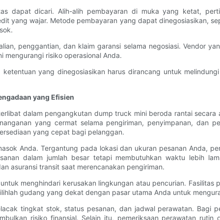
litas dapat dicari. Alih-alih pembayaran di muka yang ketat, p
it yang wajar. Metode pembayaran yang dapat dinegosiasikan, seper
sok.
alian, penggantian, dan klaim garansi selama negosiasi. Vendor y
ni mengurangi risiko operasional Anda.
 ketentuan yang dinegosiasikan harus dirancang untuk melindungi 
engadaan yang Efisien
terlibat dalam pengangkutan dump truck mini beroda rantai secara
nganan yang cermat selama pengiriman, penyimpanan, dan penga
ersediaan yang cepat bagi pelanggan.
masok Anda. Tergantung pada lokasi dan ukuran pesanan Anda, peng
pesanan dalam jumlah besar tetapi membutuhkan waktu lebih lama
dan asuransi transit saat merencanakan pengiriman.
 untuk menghindari kerusakan lingkungan atau pencurian. Fasilita
ilihlah gudang yang dekat dengan pasar utama Anda untuk mengurang
cak tingkat stok, status pesanan, dan jadwal perawatan. Bagi p
bulkan risiko finansial. Selain itu, pemeriksaan perawatan ruti