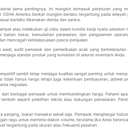
ional sama pentingnya. Ini mungkin termasuk peraturan yang meng
ndar OSHA Amerika Serikat mungkin berlaku tergantung pada wilaya
suai berisiko dikenakan denda dan sanksi.
t sampel atau melakukan uji coba dalam kondisi kerja nyata sebelu
nsi bahan bakar, kemudahan perawatan, dan pengalaman operator
 dan mencegah ketidakpuasan pasca-penjualan.
ch awal; audit pemasok dan pemeriksaan acak yang berkelanjutan 
 menjaga standar produk yang konsisten di seluruh inventaris Anda.
mpetitif sambil tetap menjaga kualitas sangat penting untuk me
asi tidak hanya harga tetapi juga ketentuan pembayaran, jadwal 
ama negosiasi.
dari berbagai pemasok untuk membandingkan harga. Pahami apa s
ai tambah seperti pelatihan teknis atau dukungan pemasaran. Pan
gka panjang, bukan transaksi sekali saja. Pemasok menghargai hubu
Jangan ragu untuk meminta diskon volume, terutama jika Anda bere
at tergantung pada ukuran atau frekuensi pesanan.