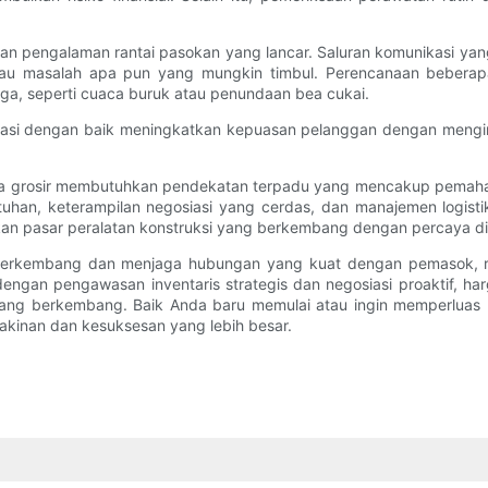
akan pengalaman rantai pasokan yang lancar. Saluran komunikasi ya
tau masalah apa pun yang mungkin timbul. Perencanaan beber
a, seperti cuaca buruk atau penundaan bea cukai.
rdinasi dengan baik meningkatkan kepuasan pelanggan dengan mengi
ara grosir membutuhkan pendekatan terpadu yang mencakup pemah
tuhan, keterampilan negosiasi yang cerdas, dan manajemen logist
an pasar peralatan konstruksi yang berkembang dengan percaya dir
erkembang dan menjaga hubungan yang kuat dengan pemasok, re
n dengan pengawasan inventaris strategis dan negosiasi proaktif, 
ang berkembang. Baik Anda baru memulai atau ingin memperluas po
inan dan kesuksesan yang lebih besar.