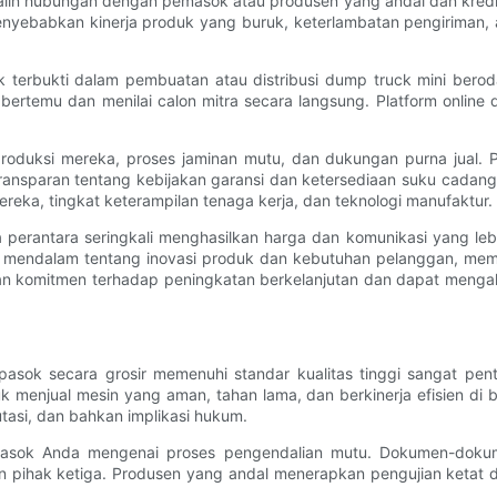
alin hubungan dengan pemasok atau produsen yang andal dan kredib
nyebabkan kinerja produk yang buruk, keterlambatan pengiriman, a
k terbukti dalam pembuatan atau distribusi dump truck mini berod
bertemu dan menilai calon mitra secara langsung. Platform online 
oduksi mereka, proses jaminan mutu, dan dukungan purna jual. Pro
 transparan tentang kebijakan garansi dan ketersediaan suku cadan
ka, tingkat keterampilan tenaga kerja, dan teknologi manufaktur.
rantara seringkali menghasilkan harga dan komunikasi yang lebih
h mendalam tentang inovasi produk dan kebutuhan pelanggan, me
an komitmen terhadap peningkatan berkelanjutan dan dapat menga
pasok secara grosir memenuhi standar kualitas tinggi sangat pe
 menjual mesin yang aman, tahan lama, dan berkinerja efisien di b
asi, dan bahkan implikasi hukum.
masok Anda mengenai proses pengendalian mutu. Dokumen-dokume
ian pihak ketiga. Produsen yang andal menerapkan pengujian keta