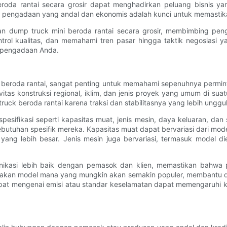
eroda rantai secara grosir dapat menghadirkan peluang bisnis y
a pengadaan yang andal dan ekonomis adalah kunci untuk memastika
 dump truck mini beroda rantai secara grosir, membimbing penge
trol kualitas, dan memahami tren pasar hingga taktik negosiasi y
i pengadaan Anda.
eroda rantai, sangat penting untuk memahami sepenuhnya permintaa
vitas konstruksi regional, iklim, dan jenis proyek yang umum di sua
ruck beroda rantai karena traksi dan stabilitasnya yang lebih ung
sifikasi seperti kapasitas muat, jenis mesin, daya keluaran, dan s
tuhan spesifik mereka. Kapasitas muat dapat bervariasi dari mod
 yang lebih besar. Jenis mesin juga bervariasi, termasuk model di
ikasi lebih baik dengan pemasok dan klien, memastikan bahwa 
akan model mana yang mungkin akan semakin populer, membantu dal
pat mengenai emisi atau standar keselamatan dapat memengaruhi