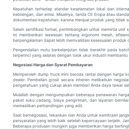
Kepatuhan terhadap standar keselamatan lokal dan internas
kebisingan, dan emisi. Misalnya, tanda CE Eropa atau sta
dokumentasi kepatuhan, karena menjual produk yang tidak se
Selain sertifikasi formal, pertimbangkan untuk meminta uni
ini memberikan wawasan tentang ergonomi mesin, efisie
berpengalaman dapat lebih memvalidasi kesesuaian produk
Pengendalian mutu berkelanjutan tidak berakhir pada bat
terperinci yang selaras dengan tolok ukur industri membantu
Negosiasi Harga dan Syarat Pembayaran
Memperoleh dump truck mini beroda rantai dengan harga ko
dealer. Pembelian grosir secara inheren melibatkan negosi
pengetahuan yang cukup akan memberi Anda daya tawar sel
Mulailah dengan mengumpulkan beberapa penawaran harga 
paket suku cadang, biaya pengiriman, dan layanan bernil
memastikan perbandingan yang adil.
Saat bernegosiasi, tekankan niat Anda untuk kemitraan jan
persyaratan yang lebih baik setelah kepercayaan terjalin. 
Beberapa produsen mungkin juga memberikan harga bertingk