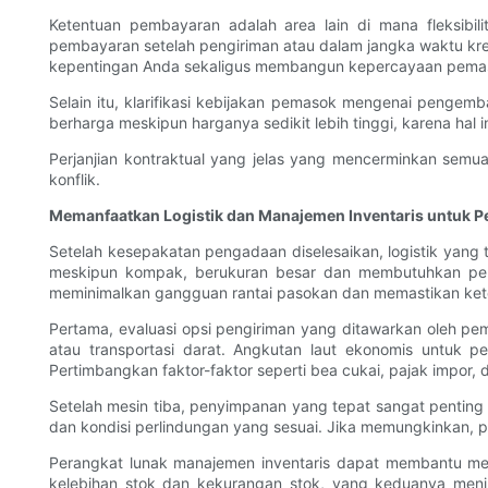
Ketentuan pembayaran adalah area lain di mana fleksibi
pembayaran setelah pengiriman atau dalam jangka waktu kred
kepentingan Anda sekaligus membangun kepercayaan pema
Selain itu, klarifikasi kebijakan pemasok mengenai pengemb
berharga meskipun harganya sedikit lebih tinggi, karena hal i
Perjanjian kontraktual yang jelas yang mencerminkan semua
konflik.
Memanfaatkan Logistik dan Manajemen Inventaris untuk P
Setelah kesepakatan pengadaan diselesaikan, logistik yang 
meskipun kompak, berukuran besar dan membutuhkan pena
meminimalkan gangguan rantai pasokan dan memastikan ket
Pertama, evaluasi opsi pengiriman yang ditawarkan oleh pe
atau transportasi darat. Angkutan laut ekonomis untuk 
Pertimbangkan faktor-faktor seperti bea cukai, pajak impor, 
Setelah mesin tiba, penyimpanan yang tepat sangat penting
dan kondisi perlindungan yang sesuai. Jika memungkinkan, p
Perangkat lunak manajemen inventaris dapat membantu mela
kelebihan stok dan kekurangan stok, yang keduanya menim