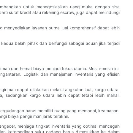
ertimbangkan untuk menegosiasikan uang muka dengan sisa
ti surat kredit atau rekening escrow, juga dapat melindungi
ang menyediakan layanan purna jual komprehensif dapat lebih
kedua belah pihak dan berfungsi sebagai acuan jika terjadi
 aman dan hemat biaya menjadi fokus utama. Mesin-mesin ini,
ntaran. Logistik dan manajemen inventaris yang efisien
iriman dapat dilakukan melalui angkutan laut, kargo udara,
, sedangkan kargo udara lebih cepat tetapi lebih mahal.
s pergudangan harus memiliki ruang yang memadai, keamanan,
i biaya pengiriman jarak terakhir.
engecer, menjaga tingkat inventaris yang optimal mencegah
n dan ketersediaan suku cadang harus dimasukkan ke dalam