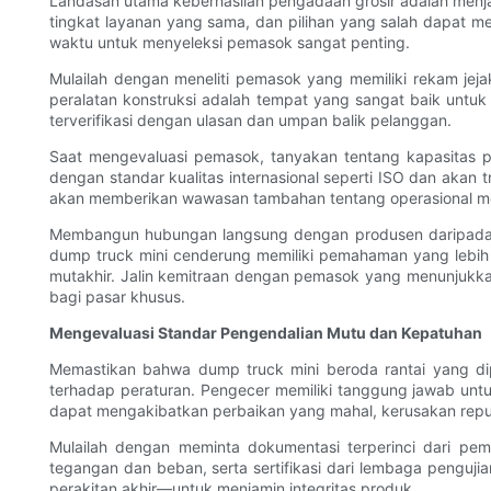
Landasan utama keberhasilan pengadaan grosir adalah menj
tingkat layanan yang sama, dan pilihan yang salah dapat me
waktu untuk menyeleksi pemasok sangat penting.
Mulailah dengan meneliti pemasok yang memiliki rekam jeja
peralatan konstruksi adalah tempat yang sangat baik untuk 
terverifikasi dengan ulasan dan umpan balik pelanggan.
Saat mengevaluasi pemasok, tanyakan tentang kapasitas pr
dengan standar kualitas internasional seperti ISO dan akan
akan memberikan wawasan tambahan tentang operasional mere
Membangun hubungan langsung dengan produsen daripada pe
dump truck mini cenderung memiliki pemahaman yang lebi
mutakhir. Jalin kemitraan dengan pemasok yang menunjukk
bagi pasar khusus.
Mengevaluasi Standar Pengendalian Mutu dan Kepatuhan
Memastikan bahwa dump truck mini beroda rantai yang di
terhadap peraturan. Pengecer memiliki tanggung jawab untuk
dapat mengakibatkan perbaikan yang mahal, kerusakan reput
Mulailah dengan meminta dokumentasi terperinci dari pe
tegangan dan beban, serta sertifikasi dari lembaga penguj
perakitan akhir—untuk menjamin integritas produk.