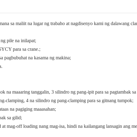
ana sa maliit na lugar ng trabaho at nagdisenyo kami ng dalawang cl
ng pile na inilapat;
5YCY para sa crane.;
n sa pagbubuhat na kasama ng makina;
a.
k na maaaring tanggalin, 3 silindro ng pang-ipit para sa pagtambak sa 
ng-clamping, 4 na silindro ng pang-clamping para sa gitnang tumpok;
ataas na pagiging maaasahan;
k sa gilid;
d at mag-off loading nang mag-isa, hindi na kailangang lansagin ang 