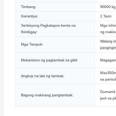
Timbang:
90000 kg
Garantiya:
1 Taon
Serbisyong Pagkatapos-benta na
Mga inhi
Ibinibigay:
ng makin
Walang i
Mga Tampok:
pangingin
Mekanismo ng pagtambak sa gilid:
Magagami
Max350mm
Angkop na laki ng tambak:
sa parisu
Gumamit 
Bagong makinang pangtambak:
jack sa pi