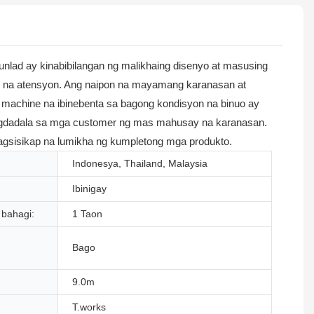
nlad ay kinabibilangan ng malikhaing disenyo at masusing
k na atensyon. Ang naipon na mayamang karanasan at
 machine na ibinebenta sa bagong kondisyon na binuo ay
 magdadala sa mga customer ng mas mahusay na karanasan.
magsisikap na lumikha ng kumpletong mga produkto.
Indonesya, Thailand, Malaysia
:
Ibinigay
bahagi:
1 Taon
Bago
9.0m
T.works