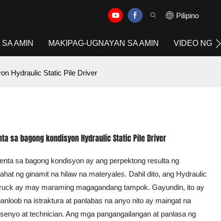
Pilipino
 SA AMIN
MAKIPAG-UGNAYAN SA AMIN
VIDEO NG 
n Hydraulic Static Pile Driver
ta sa bagong kondisyon Hydraulic Static Pile Driver
enta sa bagong kondisyon ay ang perpektong resulta ng
t ng ginamit na hilaw na materyales. Dahil dito, ang Hydraulic
per truck ay may maraming magagandang tampok. Gayundin, ito ay
anloob na istraktura at panlabas na anyo nito ay maingat na
senyo at technician. Ang mga pangangailangan at panlasa ng