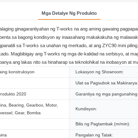
Mga Detalye Ng Produkto
palaging ginagarantiyahan ng T-works na ang aming gawaing pagpapau
nebenta sa bagong kondisyon ay inaasahang makakakuha ng malawa
panatili sa T-works sa unahan ng merkado, at ang ZYC90 mini piling
rkado. Magbibigay ang T-works ng mga de-kalidad na serbisyo, at
panya ang lakas nito sa hinaharap sa teknolohikal na inobasyon at 
ing konstruksyon
Lokasyon ng Showroom:
Ulat sa Pagsubok sa Makinarya
rodukto 2020
Garantiya ng mga pangunahing 
na, Bearing, Gearbox, Motor,
Kundisyon:
 vessel, Gear, Bomba
Bilis ng Pagtambak (m/min):
sina
Pangalan ng Tatak: