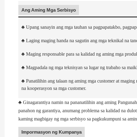
Ang Aming Mga Serbisyo
♣
Upang sanayin ang mga tauhan sa pagpapatakbo, pagpapan
♣
Laging maging handa na sagutin ang mga teknikal na ta
♣
Maging responsable para sa kalidad ng aming mga produkto
♣
Magpadala ng mga teknisyan sa lugar ng trabaho sa maik
♣
Panatilihin ang talaan ng aming mga customer at magi
na kooperasyon sa mga customer.
♣
Ginagarantiya namin na pananatilihin ang aming Pangunahi
panahon ng garantiya, anumang problema sa kalidad na dulot
kaming magbigay ng mga serbisyo sa pagkukumpuni sa aming 
Impormasyon ng Kumpanya