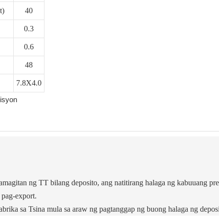
t)
40
0.3
0.6
48
7.8X4.0
agitan ng TT bilang deposito, ang natitirang halaga ng kabuuang pre
 pag-export.
abrika sa Tsina mula sa araw ng pagtanggap ng buong halaga ng deposi