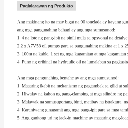
Paglalarawan ng Produkto
Ang makinang ito na may bigat na 90 tonelada ay kayang gum
ang mga pangunahing bahagi ay ang mga sumusunod:
1. 4 na lote ng pang-ipit na pinili mula sa opsyonal na detalye 
2.2 x A7V58 oil pumps para sa pangunahing makina at 1 x 2
3. 100m na ​​kable, 1 set ng mga kagamitan at mga kagamita
4. Puno ng orihinal na hydraulic oil na lumalaban sa pagkasir
Ang mga pangunahing bentahe ay ang mga sumusunod:
1. Maaaring ikabit na mekanismo ng pagtambak sa gilid at sulo
2. Hiwalay na kahon ng pang-clamping at mga silindro ng pa
3. Malawak na sumusuportang binti, matibay na istraktura, m
4. Karaniwang ginagamit ang mga pang-ipit para sa mga tamba
5. Ang ganitong uri ng jack-in machine ay maaaring mag-loa