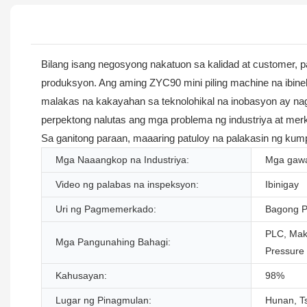
Bilang isang negosyong nakatuon sa kalidad at customer, 
produksyon. Ang aming ZYC90 mini piling machine na ibi
malakas na kakayahan sa teknolohikal na inobasyon ay nag
perpektong nalutas ang mga problema ng industriya at me
Sa ganitong paraan, maaaring patuloy na palakasin ng kum
Mga Naaangkop na Industriya:
Mga gawa
Video ng palabas na inspeksyon:
Ibinigay
Uri ng Pagmemerkado:
Bagong P
PLC, Maki
Mga Pangunahing Bahagi:
Pressure
Kahusayan:
98%
Lugar ng Pinagmulan:
Hunan, T