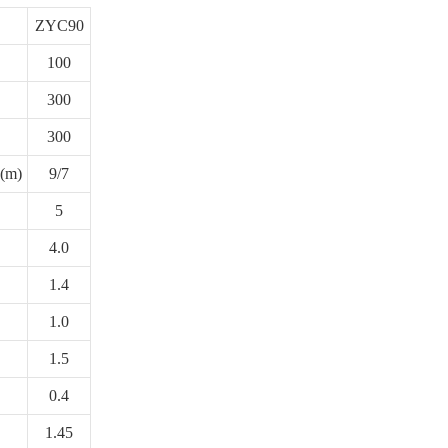
ZYC90
100
300
300
 (m)
9/7
5
4.0
1.4
1.0
1.5
0.4
1.45