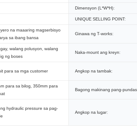
Dimensyon (L*W*H):
UNIQUE SELLING POINT:
nyero na maaaring magserbisyo
Ginawa ng T-works:
arya sa ibang bansa
ngay, walang polusyon, walang
Naka-mount ang kreyn:
ig ng boses
t para sa mga customer
Angkop na tambak:
 para sa bilog, 350mm para
Bagong makinang pang-pundas
kat
ng hydraulic pressure sa pag-
Angkop na lugar:
le