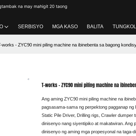
gtambak na may mahigit 20 taong
O
SERBISYO
MGA KASO
BALITA
TUNGKOL
-works - ZYC90 mini piling machine na ibinebenta sa bagong kondisyo
T-works - ZYC90 mini piling machine na ibineben
Ang aming ZYC90 mini piling machine na ibineb
pagsasama-sama ng perpektong pagganap ng laha
Static Pile Driver, Drilling rigs, Crawler dum
dinisenyo nang siyentipiko at makatwiran. Ang p
dinisenyo ng aming mga propesyonal na taga-di