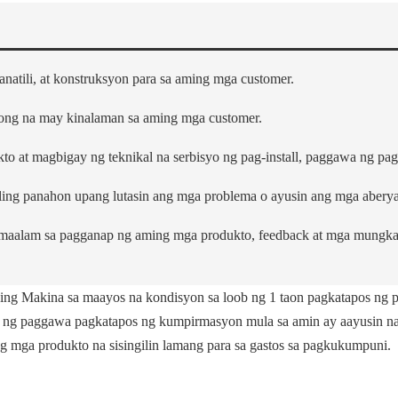
atili, at konstruksyon para sa aming mga customer.
nong na may kinalaman sa aming mga customer.
 at magbigay ng teknikal na serbisyo ng pag-install, paggawa ng pagsa
ling panahon upang lutasin ang mga problema o ayusin ang mga aberya
ng maalam sa pagganap ng aming mga produkto, feedback at mga mun
ng Makina sa maayos na kondisyon sa loob ng 1 taon pagkatapos ng p
 ng paggawa pagkatapos ng kumpirmasyon mula sa amin ay aayusin nang
mga produkto na sisingilin lamang para sa gastos sa pagkukumpuni.