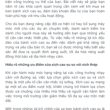
kiện công trường cụ thể của bạn. Bài viết này sẽ giúp bạn
nắm rõ các khía cạnh quan trọng cần xem xét khi mua xe
ben bánh xích cao su, đảm bảo khoản đầu tư của bạn hoàn
toàn phù hợp với nhu cầu hoạt động.
Cho dù bạn đang nâng cấp đội xe hiện có hay bổ sung máy
móc mới cho các dự án chuyên biệt, danh sách kiểm tra
dành cho người mua này sẽ hướng dẫn bạn qua những yếu
tố cần cân nhắc thiết yếu. Từ việc hiểu rõ những lợi ích độc
đáo của bánh xích cao su đến việc đánh giá khả năng tải
trọng và yêu cầu bảo trì, bạn sẽ có được những hiểu biết sâu
sắc để đưa ra quyết định sáng suốt, tối đa hóa năng suất
đồng thời bảo vệ địa hình nhạy cảm.
Hiểu rõ những ưu điểm của xích cao su so với xích thép
Khi vận hành máy móc hạng nặng tại các công trường nhạy
cảm với đường sá, việc lựa chọn giữa xích cao su và xích
thép là một yếu tố cần cân nhắc kỹ lưỡng. Xích cao su mang
lại một số ưu điểm vượt trội, khiến chúng trở thành lựa chọn
được ưa chuộng của nhiều nhà thầu và người vận hành làm
việc trong môi trường cần giảm thiểu tối đa sự xáo trộn mặt
đất.
Một trong những lợi ích chính của xe ben bánh xích cao su là