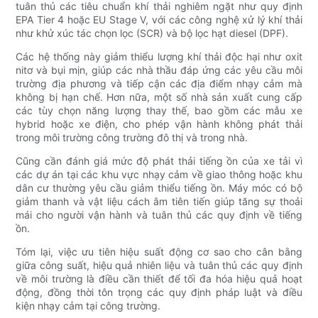
tuân thủ các tiêu chuẩn khí thải nghiêm ngặt như quy định
EPA Tier 4 hoặc EU Stage V, với các công nghệ xử lý khí thải
như khử xúc tác chọn lọc (SCR) và bộ lọc hạt diesel (DPF).
Các hệ thống này giảm thiểu lượng khí thải độc hại như oxit
nitơ và bụi mịn, giúp các nhà thầu đáp ứng các yêu cầu môi
trường địa phương và tiếp cận các địa điểm nhạy cảm mà
không bị hạn chế. Hơn nữa, một số nhà sản xuất cung cấp
các tùy chọn năng lượng thay thế, bao gồm các mẫu xe
hybrid hoặc xe điện, cho phép vận hành không phát thải
trong môi trường công trường đô thị và trong nhà.
Cũng cần đánh giá mức độ phát thải tiếng ồn của xe tải vì
các dự án tại các khu vực nhạy cảm về giao thông hoặc khu
dân cư thường yêu cầu giảm thiểu tiếng ồn. Máy móc có bộ
giảm thanh và vật liệu cách âm tiên tiến giúp tăng sự thoải
mái cho người vận hành và tuân thủ các quy định về tiếng
ồn.
Tóm lại, việc ưu tiên hiệu suất động cơ sao cho cân bằng
giữa công suất, hiệu quả nhiên liệu và tuân thủ các quy định
về môi trường là điều cần thiết để tối đa hóa hiệu quả hoạt
động, đồng thời tôn trọng các quy định pháp luật và điều
kiện nhạy cảm tại công trường.