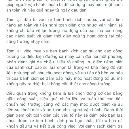
giúp người vận hành chuẩn bị để sử dụng máy móc một cách
an toàn và hiệu quả ngay từ ngày đầu tiên.
Tóm lại, đầu tư vào xe ben bánh xích cao su với các tính
năng an toàn và tiện nghi toàn diện cho người vận hành sẽ
không chỉ bảo vệ lực lượng lao động của bạn mà còn nâng
cao năng suất và giảm thời gian ngừng hoạt động tại các
công trường nhạy cảm.
Tóm lại, việc mua xe ben bánh xích cao su cho các công
trường có điều kiện đường sá nhạy cảm đòi hỏi một phương
pháp đánh giá đa chiều. Hiểu rõ những ưu điểm riêng biệt
của bánh xích cao su, lựa chọn tải trọng và khả năng đổ vật
liệu phù hợp với nhu cầu hoạt động, và ưu tiên độ bền và bảo
trì của bánh xích sẽ đảm bảo máy móc hoạt động tối ưu mà
không gây ra thiệt hại không cần thiết cho công trường.
Điều quan trọng không kém là lựa chọn động cơ cân bằng
giữa công suất, hiệu quả nhiên liệu và tuân thủ các tiêu
chuẩn môi trường, cùng với các máy móc được thiết kế ưu
tiên sự thoải mái và an toàn cho người vận hành. Dành thời
gian xem xét toàn diện các yếu tố này sẽ đảm bảo bạn lựa
chọn được xe ben bánh xích phù hợp nhất, tối ưu hóa cả
khoản đầu tư và kết quả công việc. Với danh sách kiểm tra