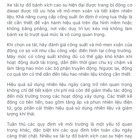
Xe tải tự đổ bánh xích cao su hiện đại được trang bị động cơ
diesel được tối ưu hóa về mô-men xoắn và tiết kiệm nhiên
liệu. Khả năng cung cấp công suất ổn định ở vòng tua thấp là
rất cần thiết để vận hành hiệu quả trên địa hình mềm hoặc
không bằng phẳng, nơi việc duy trì lực kéo mà không làm
bánh xe bị trượt quá mức là vô cùng quan trọng.
Khi chọn xe tải, hãy đánh giá công suất và mô-men xoắn của
động cơ so với nhu cầu công việc điển hình tại công trường.
Máy móc có công suất không đủ có thể gặp khó khăn khi
hoạt động dưới tải trọng, dẫn đến thời gian chu kỳ chậm và
làm tăng hao mòn các bộ phận truyền động. Ngược lại, động
cơ quá lớn có thể dẫn đến tiêu hao nhiên liệu không cần thiết.
Hiệu quả sử dụng nhiên liệu ngày càng trở nên quan trọng
không chỉ để tiết kiệm chi phí mà còn để giảm thiểu tác động
đến môi trường trong các hoạt động xây dựng. Các thiết kế
động cơ tiên tiến, bao gồm tăng áp và phun nhiên liệu điện
tử, góp phần cải thiện hiệu quả sử dụng nhiên liệu và giảm
lượng khí thải.
Tuân thủ các quy định về môi trường là một yếu tố quan
trọng khác, đặc biệt khi các quy định trên toàn cầu ngày
càng thắt chặt. Nhiều xe tải tự đổ bánh xích cao su hiện nay