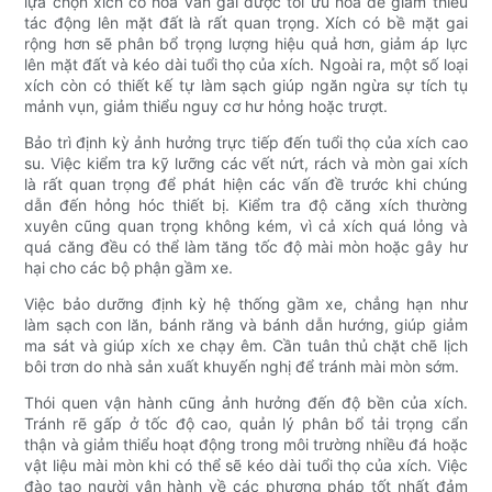
lựa chọn xích có hoa văn gai được tối ưu hóa để giảm thiểu
tác động lên mặt đất là rất quan trọng. Xích có bề mặt gai
rộng hơn sẽ phân bổ trọng lượng hiệu quả hơn, giảm áp lực
lên mặt đất và kéo dài tuổi thọ của xích. Ngoài ra, một số loại
xích còn có thiết kế tự làm sạch giúp ngăn ngừa sự tích tụ
mảnh vụn, giảm thiểu nguy cơ hư hỏng hoặc trượt.
Bảo trì định kỳ ảnh hưởng trực tiếp đến tuổi thọ của xích cao
su. Việc kiểm tra kỹ lưỡng các vết nứt, rách và mòn gai xích
là rất quan trọng để phát hiện các vấn đề trước khi chúng
dẫn đến hỏng hóc thiết bị. Kiểm tra độ căng xích thường
xuyên cũng quan trọng không kém, vì cả xích quá lỏng và
quá căng đều có thể làm tăng tốc độ mài mòn hoặc gây hư
hại cho các bộ phận gầm xe.
Việc bảo dưỡng định kỳ hệ thống gầm xe, chẳng hạn như
làm sạch con lăn, bánh răng và bánh dẫn hướng, giúp giảm
ma sát và giúp xích xe chạy êm. Cần tuân thủ chặt chẽ lịch
bôi trơn do nhà sản xuất khuyến nghị để tránh mài mòn sớm.
Thói quen vận hành cũng ảnh hưởng đến độ bền của xích.
Tránh rẽ gấp ở tốc độ cao, quản lý phân bổ tải trọng cẩn
thận và giảm thiểu hoạt động trong môi trường nhiều đá hoặc
vật liệu mài mòn khi có thể sẽ kéo dài tuổi thọ của xích. Việc
đào tạo người vận hành về các phương pháp tốt nhất đảm