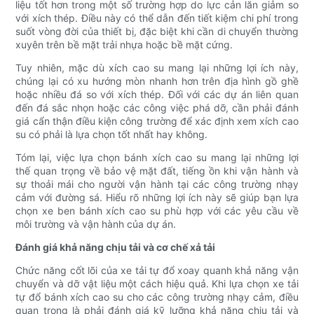
liệu tốt hơn trong một số trường hợp do lực cản lăn giảm so
với xích thép. Điều này có thể dẫn đến tiết kiệm chi phí trong
suốt vòng đời của thiết bị, đặc biệt khi cần di chuyển thường
xuyên trên bề mặt trải nhựa hoặc bề mặt cứng.
Tuy nhiên, mặc dù xích cao su mang lại những lợi ích này,
chúng lại có xu hướng mòn nhanh hơn trên địa hình gồ ghề
hoặc nhiều đá so với xích thép. Đối với các dự án liên quan
đến đá sắc nhọn hoặc các công việc phá dỡ, cần phải đánh
giá cẩn thận điều kiện công trường để xác định xem xích cao
su có phải là lựa chọn tốt nhất hay không.
Tóm lại, việc lựa chọn bánh xích cao su mang lại những lợi
thế quan trọng về bảo vệ mặt đất, tiếng ồn khi vận hành và
sự thoải mái cho người vận hành tại các công trường nhạy
cảm với đường sá. Hiểu rõ những lợi ích này sẽ giúp bạn lựa
chọn xe ben bánh xích cao su phù hợp với các yêu cầu về
môi trường và vận hành của dự án.
Đánh giá khả năng chịu tải và cơ chế xả tải
Chức năng cốt lõi của xe tải tự đổ xoay quanh khả năng vận
chuyển và dỡ vật liệu một cách hiệu quả. Khi lựa chọn xe tải
tự đổ bánh xích cao su cho các công trường nhạy cảm, điều
quan trọng là phải đánh giá kỹ lưỡng khả năng chịu tải và