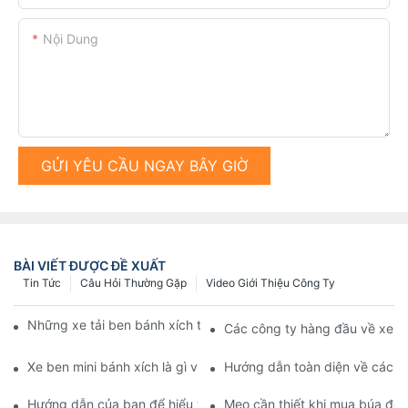
Nội Dung
GỬI YÊU CẦU NGAY BÂY GIỜ
BÀI VIẾT ĐƯỢC ĐỀ XUẤT
Tin Tức
Câu Hỏi Thường Gặp
Video Giới Thiệu Công Ty
Những xe tải ben bánh xích tốt nhất trên thị trường hiện nay
Các công ty hàng đầu về xe b
Xe ben mini bánh xích là gì và những lợi ích của nó?
Hướng dẫn toàn diện về cách 
Hướng dẫn của bạn để hiểu về các nhà cung cấp búa đóng cọc
Mẹo cần thiết khi mua búa đón