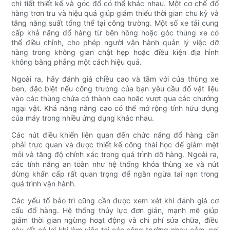
chi tiết thiết kế và góc đổ có thể khác nhau. Một cơ chế đổ
hàng trơn tru và hiệu quả giúp giảm thiểu thời gian chu kỳ và
tăng năng suất tổng thể tại công trường. Một số xe tải cung
cấp khả năng đổ hàng từ bên hông hoặc góc thùng xe có
thể điều chỉnh, cho phép người vận hành quản lý việc dỡ
hàng trong không gian chật hẹp hoặc điều kiện địa hình
không bằng phẳng một cách hiệu quả.
Ngoài ra, hãy đánh giá chiều cao và tầm với của thùng xe
ben, đặc biệt nếu công trường của bạn yêu cầu đổ vật liệu
vào các thùng chứa có thành cao hoặc vượt qua các chướng
ngại vật. Khả năng nâng cao có thể mở rộng tính hữu dụng
của máy trong nhiều ứng dụng khác nhau.
Các nút điều khiển liên quan đến chức năng đổ hàng cần
phải trực quan và được thiết kế công thái học để giảm mệt
mỏi và tăng độ chính xác trong quá trình dỡ hàng. Ngoài ra,
các tính năng an toàn như hệ thống khóa thùng xe và nút
dừng khẩn cấp rất quan trọng để ngăn ngừa tai nạn trong
quá trình vận hành.
Các yếu tố bảo trì cũng cần được xem xét khi đánh giá cơ
cấu đổ hàng. Hệ thống thủy lực đơn giản, mạnh mẽ giúp
giảm thời gian ngừng hoạt động và chi phí sửa chữa, điều
này rất có lợi khi làm việc tại các công trường nhạy cảm, nơi