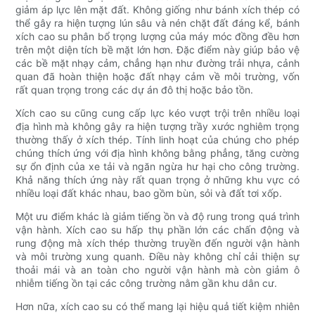
giảm áp lực lên mặt đất. Không giống như bánh xích thép có
thể gây ra hiện tượng lún sâu và nén chặt đất đáng kể, bánh
xích cao su phân bổ trọng lượng của máy móc đồng đều hơn
trên một diện tích bề mặt lớn hơn. Đặc điểm này giúp bảo vệ
các bề mặt nhạy cảm, chẳng hạn như đường trải nhựa, cảnh
quan đã hoàn thiện hoặc đất nhạy cảm về môi trường, vốn
rất quan trọng trong các dự án đô thị hoặc bảo tồn.
Xích cao su cũng cung cấp lực kéo vượt trội trên nhiều loại
địa hình mà không gây ra hiện tượng trầy xước nghiêm trọng
thường thấy ở xích thép. Tính linh hoạt của chúng cho phép
chúng thích ứng với địa hình không bằng phẳng, tăng cường
sự ổn định của xe tải và ngăn ngừa hư hại cho công trường.
Khả năng thích ứng này rất quan trọng ở những khu vực có
nhiều loại đất khác nhau, bao gồm bùn, sỏi và đất tơi xốp.
Một ưu điểm khác là giảm tiếng ồn và độ rung trong quá trình
vận hành. Xích cao su hấp thụ phần lớn các chấn động và
rung động mà xích thép thường truyền đến người vận hành
và môi trường xung quanh. Điều này không chỉ cải thiện sự
thoải mái và an toàn cho người vận hành mà còn giảm ô
nhiễm tiếng ồn tại các công trường nằm gần khu dân cư.
Hơn nữa, xích cao su có thể mang lại hiệu quả tiết kiệm nhiên