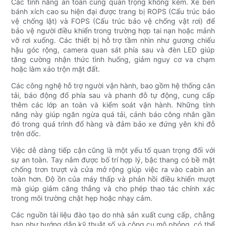
Các tính năng an toàn cũng quan trọng không kém. Xe ben
bánh xích cao su hiện đại được trang bị ROPS (Cấu trúc bảo
vệ chống lật) và FOPS (Cấu trúc bảo vệ chống vật rơi) để
bảo vệ người điều khiển trong trường hợp tai nạn hoặc mảnh
vỡ rơi xuống. Các thiết bị hỗ trợ tầm nhìn như gương chiếu
hậu góc rộng, camera quan sát phía sau và đèn LED giúp
tăng cường nhận thức tình huống, giảm nguy cơ va chạm
hoặc làm xáo trộn mặt đất.
Các công nghệ hỗ trợ người vận hành, bao gồm hệ thống cân
tải, báo động đổ phía sau và phanh đỗ tự động, cung cấp
thêm các lớp an toàn và kiểm soát vận hành. Những tính
năng này giúp ngăn ngừa quá tải, cảnh báo công nhân gần
đó trong quá trình đổ hàng và đảm bảo xe đứng yên khi đỗ
trên dốc.
Việc dễ dàng tiếp cận cũng là một yếu tố quan trọng đối với
sự an toàn. Tay nắm được bố trí hợp lý, bậc thang có bề mặt
chống trơn trượt và cửa mở rộng giúp việc ra vào cabin an
toàn hơn. Độ ồn của máy thấp và phản hồi điều khiển mượt
mà giúp giảm căng thẳng và cho phép thao tác chính xác
trong môi trường chật hẹp hoặc nhạy cảm.
Các nguồn tài liệu đào tạo do nhà sản xuất cung cấp, chẳng
hạn như hướng dẫn kỹ thuật số và công cụ mô phỏng, có thể