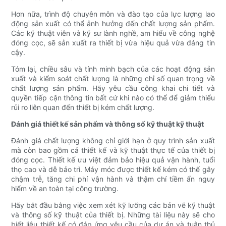
Hơn nữa, trình độ chuyên môn và đào tạo của lực lượng lao
động sản xuất có thể ảnh hưởng đến chất lượng sản phẩm.
Các kỹ thuật viên và kỹ sư lành nghề, am hiểu về công nghệ
đóng cọc, sẽ sản xuất ra thiết bị vừa hiệu quả vừa đáng tin
cậy.
Tóm lại, chiều sâu và tính minh bạch của các hoạt động sản
xuất và kiểm soát chất lượng là những chỉ số quan trọng về
chất lượng sản phẩm. Hãy yêu cầu công khai chi tiết và
quyền tiếp cận thông tin bất cứ khi nào có thể để giảm thiểu
rủi ro liên quan đến thiết bị kém chất lượng.
Đánh giá thiết kế sản phẩm và thông số kỹ thuật kỹ thuật
Đánh giá chất lượng không chỉ giới hạn ở quy trình sản xuất
mà còn bao gồm cả thiết kế và kỹ thuật thực tế của thiết bị
đóng cọc. Thiết kế ưu việt đảm bảo hiệu quả vận hành, tuổi
thọ cao và dễ bảo trì. Máy móc được thiết kế kém có thể gây
chậm trễ, tăng chi phí vận hành và thậm chí tiềm ẩn nguy
hiểm về an toàn tại công trường.
Hãy bắt đầu bằng việc xem xét kỹ lưỡng các bản vẽ kỹ thuật
và thông số kỹ thuật của thiết bị. Những tài liệu này sẽ cho
biết liệu thiết kế có đáp ứng yêu cầu của dự án và tuân thủ