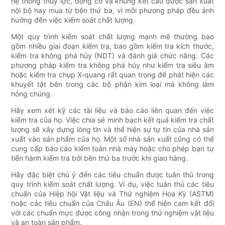
hệ thống thủy lực, động cơ và khung kết cấu được sản xuất
nội bộ hay mua từ bên thứ ba, vì mỗi phương pháp đều ảnh
hưởng đến việc kiểm soát chất lượng.
Một quy trình kiểm soát chất lượng mạnh mẽ thường bao
gồm nhiều giai đoạn kiểm tra, bao gồm kiểm tra kích thước,
kiểm tra không phá hủy (NDT) và đánh giá chức năng. Các
phương pháp kiểm tra không phá hủy như kiểm tra siêu âm
hoặc kiểm tra chụp X-quang rất quan trọng để phát hiện các
khuyết tật bên trong các bộ phận kim loại mà không làm
hỏng chúng.
Hãy xem xét kỹ các tài liệu và báo cáo liên quan đến việc
kiểm tra của họ. Việc chia sẻ minh bạch kết quả kiểm tra chất
lượng sẽ xây dựng lòng tin và thể hiện sự tự tin của nhà sản
xuất vào sản phẩm của họ. Một số nhà sản xuất cũng có thể
cung cấp báo cáo kiểm toán nhà máy hoặc cho phép bạn tự
tiến hành kiểm tra bởi bên thứ ba trước khi giao hàng.
Hãy đặc biệt chú ý đến các tiêu chuẩn được tuân thủ trong
quy trình kiểm soát chất lượng. Ví dụ, việc tuân thủ các tiêu
chuẩn của Hiệp hội Vật liệu và Thử nghiệm Hoa Kỳ (ASTM)
hoặc các tiêu chuẩn của Châu Âu (EN) thể hiện cam kết đối
với các chuẩn mực được công nhận trong thử nghiệm vật liệu
và an toàn sản phẩm.