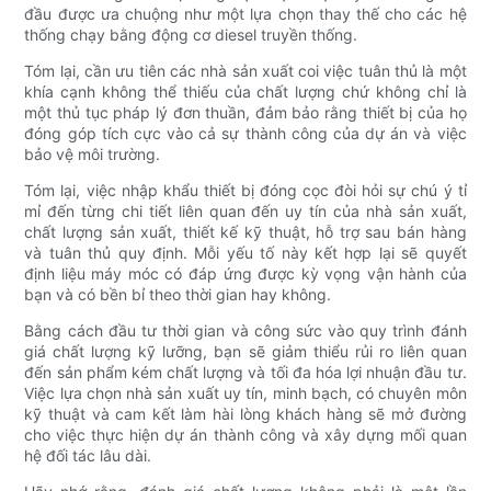
đầu được ưa chuộng như một lựa chọn thay thế cho các hệ
thống chạy bằng động cơ diesel truyền thống.
Tóm lại, cần ưu tiên các nhà sản xuất coi việc tuân thủ là một
khía cạnh không thể thiếu của chất lượng chứ không chỉ là
một thủ tục pháp lý đơn thuần, đảm bảo rằng thiết bị của họ
đóng góp tích cực vào cả sự thành công của dự án và việc
bảo vệ môi trường.
Tóm lại, việc nhập khẩu thiết bị đóng cọc đòi hỏi sự chú ý tỉ
mỉ đến từng chi tiết liên quan đến uy tín của nhà sản xuất,
chất lượng sản xuất, thiết kế kỹ thuật, hỗ trợ sau bán hàng
và tuân thủ quy định. Mỗi yếu tố này kết hợp lại sẽ quyết
định liệu máy móc có đáp ứng được kỳ vọng vận hành của
bạn và có bền bỉ theo thời gian hay không.
Bằng cách đầu tư thời gian và công sức vào quy trình đánh
giá chất lượng kỹ lưỡng, bạn sẽ giảm thiểu rủi ro liên quan
đến sản phẩm kém chất lượng và tối đa hóa lợi nhuận đầu tư.
Việc lựa chọn nhà sản xuất uy tín, minh bạch, có chuyên môn
kỹ thuật và cam kết làm hài lòng khách hàng sẽ mở đường
cho việc thực hiện dự án thành công và xây dựng mối quan
hệ đối tác lâu dài.