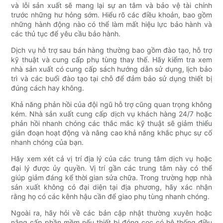
và lỗi sản xuất sẽ mang lại sự an tâm và bảo vệ tài chính
trước những hư hỏng sớm. Hiểu rõ các điều khoản, bao gồm
những hành động nào có thể làm mất hiệu lực bảo hành và
các thủ tục để yêu cầu bảo hành.
Dịch vụ hỗ trợ sau bán hàng thường bao gồm đào tạo, hỗ trợ
kỹ thuật và cung cấp phụ tùng thay thế. Hãy kiểm tra xem
nhà sản xuất có cung cấp sách hướng dẫn sử dụng, lịch bảo
trì và các buổi đào tạo tại chỗ để đảm bảo sử dụng thiết bị
đúng cách hay không.
Khả năng phản hồi của đội ngũ hỗ trợ cũng quan trọng không
kém. Nhà sản xuất cung cấp dịch vụ khách hàng 24/7 hoặc
phản hồi nhanh chóng các thắc mắc kỹ thuật sẽ giảm thiểu
gián đoạn hoạt động và nâng cao khả năng khắc phục sự cố
nhanh chóng của bạn.
Hãy xem xét cả vị trí địa lý của các trung tâm dịch vụ hoặc
đại lý được ủy quyền. Vị trí gần các trung tâm này có thể
giúp giảm đáng kể thời gian sửa chữa. Trong trường hợp nhà
sản xuất không có đại diện tại địa phương, hãy xác nhận
rằng họ có các kênh hậu cần để giao phụ tùng nhanh chóng.
Ngoài ra, hãy hỏi về các bản cập nhật thường xuyên hoặc
nâng cấp phần mềm nếu thiết bị đóng cọc có hệ thống điều