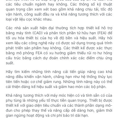
các tiêu chuẩn ngành hay không. Các thông số kỹ thuật
quan trọng cần xem xét bao gồm khả năng chịu tải, tốc độ
vận hành, công suất đầu ra và khả năng tương thích với các
loại vật liệu cọc khác nhau.
Các nhà sản xuất hiện đại thường tích hợp thiết kế hỗ trợ
bằng máy tính (CAD) và phân tích phần tử hữu hạn (FEA) để
tối ưu hóa thiết bị của họ về độ bền và hiệu suất. Hãy hỏi
xem liệu các công nghệ này có được sử dụng trong quá trình
phát triển sản phẩm hay không. Các thiết kế được xác thực
bằng mô phỏng FEA có xu hướng giảm thiểu rủi ro hư hỏng
cấu trúc bằng cách dự đoán chính xác các điểm chịu ứng
suất.
Hãy tìm kiếm những tính năng cải tiến giúp nâng cao khả
năng điều khiển vận hành, chẳng hạn như hệ thống thủy lực
tiên tiến hoặc cơ chế giảm rung. Những tính năng này có thể
cải thiện đáng kể hiệu suất và giảm hao mòn các bộ phận.
Khả năng tương thích với máy móc hiện có và tính sẵn có của
phụ tùng là những yếu tố thực tiễn quan trọng. Thiết bị được
thiết kế với giao diện tiêu chuẩn và các thành phần dạng mô-
đun cho phép thay thế và nâng cấp dễ dàng hơn, giảm thời
gian ngừng hoạt động và chi phí bảo trì dài hạn.