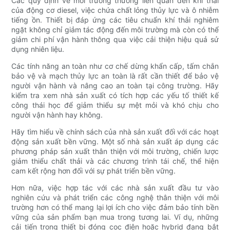
Các quy định về môi trường thường liên quan đến khí thải
của động cơ diesel, việc chứa chất lỏng thủy lực và ô nhiễm
tiếng ồn. Thiết bị đáp ứng các tiêu chuẩn khí thải nghiêm
ngặt không chỉ giảm tác động đến môi trường mà còn có thể
giảm chi phí vận hành thông qua việc cải thiện hiệu quả sử
dụng nhiên liệu.
Các tính năng an toàn như cơ chế dừng khẩn cấp, tấm chắn
bảo vệ và mạch thủy lực an toàn là rất cần thiết để bảo vệ
người vận hành và nâng cao an toàn tại công trường. Hãy
kiểm tra xem nhà sản xuất có tích hợp các yếu tố thiết kế
công thái học để giảm thiểu sự mệt mỏi và khó chịu cho
người vận hành hay không.
Hãy tìm hiểu về chính sách của nhà sản xuất đối với các hoạt
động sản xuất bền vững. Một số nhà sản xuất áp dụng các
phương pháp sản xuất thân thiện với môi trường, chiến lược
giảm thiểu chất thải và các chương trình tái chế, thể hiện
cam kết rộng hơn đối với sự phát triển bền vững.
Hơn nữa, việc hợp tác với các nhà sản xuất đầu tư vào
nghiên cứu và phát triển các công nghệ thân thiện với môi
trường hơn có thể mang lại lợi ích cho việc đảm bảo tính bền
vững của sản phẩm bạn mua trong tương lai. Ví dụ, những
cải tiến trong thiết bị đóng cọc điện hoặc hybrid đang bắt