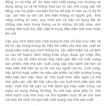
động cơ và hộp số. Xe ben mini chất lượng cao thường sử
dụng động cơ và hệ thống thủy lực từ các nhà cung cấp nổi
tiếng; các bộ phận của bên thứ ba dễ bảo trì hơn và có độ tin
cậy cao hơn so với các linh kiện không rõ nguồn gốc. Khả
năng chống ăn mòn, quy trình sơn và việc sử dụng lớp lót
chống mài mòn trong thùng xe là những chi tiết khác ảnh
hưởng đến tuổi thọ, đặc biệt là trong điều kiện mài mòn hoặc
ẩm ướt.
Các quy trình đảm bảo chất lượng là một chỉ báo trực tiếp về
độ tin cậy trong tương lai. Hãy tìm kiếm các nhà sản xuất sử
dụng kiểm soát quy trình thống kê, các điểm kiểm tra cố định
và các kế hoạch hành động khắc phục được ghi chép đầy
đủ cho các lỗi. Điều khoản bảo hành gắn liền với chất lượng
sản phẩm; một nhà sản xuất cung cấp bảo hành dài hạn và
toàn diện thể hiện sự tự tin vào tay nghề của họ. Cuối cùng,
hãy lái thử hoặc kiểm tra mẫu sản phẩm tại hiện trường trong
điều kiện làm việc thực tế. Các buổi trình diễn ngắn có thể
che giấu các vấn đề; hãy yêu cầu các buổi trình diễn kéo dài
hoặc thuê thử để bạn có thể đánh giá hiệu suất trong vài
ngày sử dụng thông thường. Sự kết hợp giữa giấy tờ, tính
minh bạch của nhà máy và thử nghiệm thực tế sẽ cho bạn
cái nhìn tốt nhất về cam kết chất lượng của nhà sản xuất.