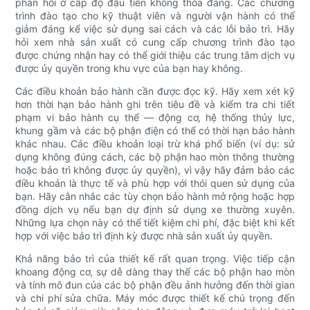
phản hồi ở cấp độ đầu tiên không thỏa đáng. Các chương
trình đào tạo cho kỹ thuật viên và người vận hành có thể
giảm đáng kể việc sử dụng sai cách và các lỗi bảo trì. Hãy
hỏi xem nhà sản xuất có cung cấp chương trình đào tạo
được chứng nhận hay có thể giới thiệu các trung tâm dịch vụ
được ủy quyền trong khu vực của bạn hay không.
Các điều khoản bảo hành cần được đọc kỹ. Hãy xem xét kỹ
hơn thời hạn bảo hành ghi trên tiêu đề và kiểm tra chi tiết
phạm vi bảo hành cụ thể — động cơ, hệ thống thủy lực,
khung gầm và các bộ phận điện có thể có thời hạn bảo hành
khác nhau. Các điều khoản loại trừ khá phổ biến (ví dụ: sử
dụng không đúng cách, các bộ phận hao mòn thông thường
hoặc bảo trì không được ủy quyền), vì vậy hãy đảm bảo các
điều khoản là thực tế và phù hợp với thói quen sử dụng của
bạn. Hãy cân nhắc các tùy chọn bảo hành mở rộng hoặc hợp
đồng dịch vụ nếu bạn dự định sử dụng xe thường xuyên.
Những lựa chọn này có thể tiết kiệm chi phí, đặc biệt khi kết
hợp với việc bảo trì định kỳ được nhà sản xuất ủy quyền.
Khả năng bảo trì của thiết kế rất quan trọng. Việc tiếp cận
khoang động cơ, sự dễ dàng thay thế các bộ phận hao mòn
và tính mô đun của các bộ phận đều ảnh hưởng đến thời gian
và chi phí sửa chữa. Máy móc được thiết kế chú trọng đến