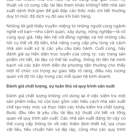
thuật và có cung cấp tài liệu tham khảo không? Một nhà sản
xuất dành thời gian để giải đáp các thắc mắc chi tiết thường
duy trì mức độ dịch vụ đó sau khi bán hàng.
Những lời giới thiệu truyền miệng từ những người cùng ngành
nghề với bạn—như cảnh quan, xây dựng, nông nghiệp—là vô
cùng quý giá. Hãy liên hệ với đồng nghiệp và hỏi những câu
hỏi cụ thể về độ bền, khả năng cung cấp phụ tùng và cách
nhà sản xuất xử lý các yêu cầu bảo hành. Cuối cùng, hãy
đánh giá sự hiện diện trực tuyến của công ty: các trang sản
phẩm chi tiết, tài liệu có thể tải xuống, thông tin liên hệ minh
bạch và các bản trình diễn đa phương tiện thường cho thấy
một tổ chức coi trọng sự giao tiếp rõ ràng, điều này tương
quan với độ tin cậy trong các mối quan hệ kinh doanh.
Đánh giá chất lượng, sự tuân thủ và quy trình sản xuất
Đánh giá chất lượng không chỉ dừng lại ở việc kiểm tra một
sản phẩm mẫu; nó còn bao gồm việc hiểu cách nhà sản xuất
chế tạo máy móc và thực hiện các khâu kiểm tra chất lượng.
Bước đầu tiên là yêu cầu tài liệu kỹ thuật chi tiết và tổng
quan về quy trình sản xuất. Các nhà sản xuất đáng tin cậy có
thể cung cấp thông tin về việc thẩm định thiết kế, lựa chọn
vật liệu, tiêu chuẩn hàn và lắp ráp, cũng như các quy trình