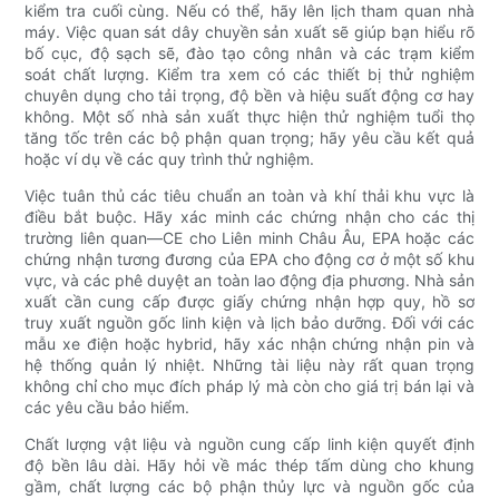
kiểm tra cuối cùng. Nếu có thể, hãy lên lịch tham quan nhà
máy. Việc quan sát dây chuyền sản xuất sẽ giúp bạn hiểu rõ
bố cục, độ sạch sẽ, đào tạo công nhân và các trạm kiểm
soát chất lượng. Kiểm tra xem có các thiết bị thử nghiệm
chuyên dụng cho tải trọng, độ bền và hiệu suất động cơ hay
không. Một số nhà sản xuất thực hiện thử nghiệm tuổi thọ
tăng tốc trên các bộ phận quan trọng; hãy yêu cầu kết quả
hoặc ví dụ về các quy trình thử nghiệm.
Việc tuân thủ các tiêu chuẩn an toàn và khí thải khu vực là
điều bắt buộc. Hãy xác minh các chứng nhận cho các thị
trường liên quan—CE cho Liên minh Châu Âu, EPA hoặc các
chứng nhận tương đương của EPA cho động cơ ở một số khu
vực, và các phê duyệt an toàn lao động địa phương. Nhà sản
xuất cần cung cấp được giấy chứng nhận hợp quy, hồ sơ
truy xuất nguồn gốc linh kiện và lịch bảo dưỡng. Đối với các
mẫu xe điện hoặc hybrid, hãy xác nhận chứng nhận pin và
hệ thống quản lý nhiệt. Những tài liệu này rất quan trọng
không chỉ cho mục đích pháp lý mà còn cho giá trị bán lại và
các yêu cầu bảo hiểm.
Chất lượng vật liệu và nguồn cung cấp linh kiện quyết định
độ bền lâu dài. Hãy hỏi về mác thép tấm dùng cho khung
gầm, chất lượng các bộ phận thủy lực và nguồn gốc của