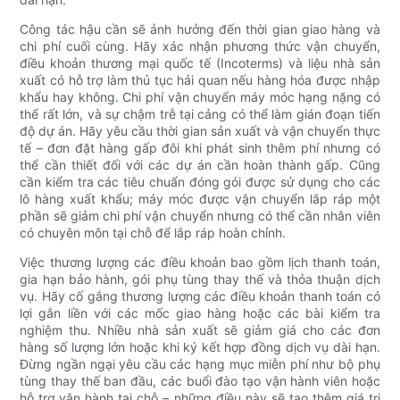
Công tác hậu cần sẽ ảnh hưởng đến thời gian giao hàng và
chi phí cuối cùng. Hãy xác nhận phương thức vận chuyển,
điều khoản thương mại quốc tế (Incoterms) và liệu nhà sản
xuất có hỗ trợ làm thủ tục hải quan nếu hàng hóa được nhập
khẩu hay không. Chi phí vận chuyển máy móc hạng nặng có
thể rất lớn, và sự chậm trễ tại cảng có thể làm gián đoạn tiến
độ dự án. Hãy yêu cầu thời gian sản xuất và vận chuyển thực
tế – đơn đặt hàng gấp đôi khi phát sinh thêm phí nhưng có
thể cần thiết đối với các dự án cần hoàn thành gấp. Cũng
cần kiểm tra các tiêu chuẩn đóng gói được sử dụng cho các
lô hàng xuất khẩu; máy móc được vận chuyển lắp ráp một
phần sẽ giảm chi phí vận chuyển nhưng có thể cần nhân viên
có chuyên môn tại chỗ để lắp ráp hoàn chỉnh.
Việc thương lượng các điều khoản bao gồm lịch thanh toán,
gia hạn bảo hành, gói phụ tùng thay thế và thỏa thuận dịch
vụ. Hãy cố gắng thương lượng các điều khoản thanh toán có
lợi gắn liền với các mốc giao hàng hoặc các bài kiểm tra
nghiệm thu. Nhiều nhà sản xuất sẽ giảm giá cho các đơn
hàng số lượng lớn hoặc khi ký kết hợp đồng dịch vụ dài hạn.
Đừng ngần ngại yêu cầu các hạng mục miễn phí như bộ phụ
tùng thay thế ban đầu, các buổi đào tạo vận hành viên hoặc
hỗ trợ vận hành tại chỗ – những điều này sẽ tạo thêm giá trị