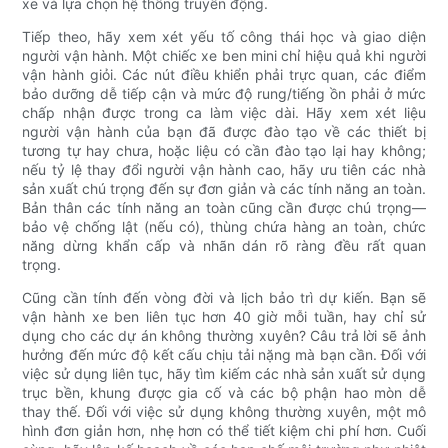
xe và lựa chọn hệ thống truyền động.
Tiếp theo, hãy xem xét yếu tố công thái học và giao diện
người vận hành. Một chiếc xe ben mini chỉ hiệu quả khi người
vận hành giỏi. Các nút điều khiển phải trực quan, các điểm
bảo dưỡng dễ tiếp cận và mức độ rung/tiếng ồn phải ở mức
chấp nhận được trong ca làm việc dài. Hãy xem xét liệu
người vận hành của bạn đã được đào tạo về các thiết bị
tương tự hay chưa, hoặc liệu có cần đào tạo lại hay không;
nếu tỷ lệ thay đổi người vận hành cao, hãy ưu tiên các nhà
sản xuất chú trọng đến sự đơn giản và các tính năng an toàn.
Bản thân các tính năng an toàn cũng cần được chú trọng—
bảo vệ chống lật (nếu có), thùng chứa hàng an toàn, chức
năng dừng khẩn cấp và nhãn dán rõ ràng đều rất quan
trọng.
Cũng cần tính đến vòng đời và lịch bảo trì dự kiến. Bạn sẽ
vận hành xe ben liên tục hơn 40 giờ mỗi tuần, hay chỉ sử
dụng cho các dự án không thường xuyên? Câu trả lời sẽ ảnh
hưởng đến mức độ kết cấu chịu tải nặng mà bạn cần. Đối với
việc sử dụng liên tục, hãy tìm kiếm các nhà sản xuất sử dụng
trục bền, khung được gia cố và các bộ phận hao mòn dễ
thay thế. Đối với việc sử dụng không thường xuyên, một mô
hình đơn giản hơn, nhẹ hơn có thể tiết kiệm chi phí hơn. Cuối