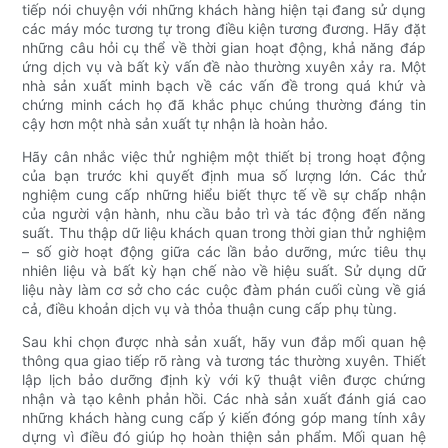
tiếp nói chuyện với những khách hàng hiện tại đang sử dụng
các máy móc tương tự trong điều kiện tương đương. Hãy đặt
những câu hỏi cụ thể về thời gian hoạt động, khả năng đáp
ứng dịch vụ và bất kỳ vấn đề nào thường xuyên xảy ra. Một
nhà sản xuất minh bạch về các vấn đề trong quá khứ và
chứng minh cách họ đã khắc phục chúng thường đáng tin
cậy hơn một nhà sản xuất tự nhận là hoàn hảo.
Hãy cân nhắc việc thử nghiệm một thiết bị trong hoạt động
của bạn trước khi quyết định mua số lượng lớn. Các thử
nghiệm cung cấp những hiểu biết thực tế về sự chấp nhận
của người vận hành, nhu cầu bảo trì và tác động đến năng
suất. Thu thập dữ liệu khách quan trong thời gian thử nghiệm
– số giờ hoạt động giữa các lần bảo dưỡng, mức tiêu thụ
nhiên liệu và bất kỳ hạn chế nào về hiệu suất. Sử dụng dữ
liệu này làm cơ sở cho các cuộc đàm phán cuối cùng về giá
cả, điều khoản dịch vụ và thỏa thuận cung cấp phụ tùng.
Sau khi chọn được nhà sản xuất, hãy vun đắp mối quan hệ
thông qua giao tiếp rõ ràng và tương tác thường xuyên. Thiết
lập lịch bảo dưỡng định kỳ với kỹ thuật viên được chứng
nhận và tạo kênh phản hồi. Các nhà sản xuất đánh giá cao
những khách hàng cung cấp ý kiến ​​đóng góp mang tính xây
dựng vì điều đó giúp họ hoàn thiện sản phẩm. Mối quan hệ