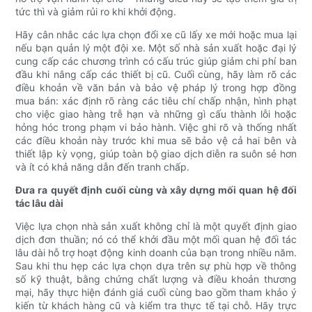
tức thì và giảm rủi ro khi khởi động.
Hãy cân nhắc các lựa chọn đổi xe cũ lấy xe mới hoặc mua lại
nếu bạn quản lý một đội xe. Một số nhà sản xuất hoặc đại lý
cung cấp các chương trình có cấu trúc giúp giảm chi phí ban
đầu khi nâng cấp các thiết bị cũ. Cuối cùng, hãy làm rõ các
điều khoản về văn bản và bảo vệ pháp lý trong hợp đồng
mua bán: xác định rõ ràng các tiêu chí chấp nhận, hình phạt
cho việc giao hàng trễ hạn và những gì cấu thành lỗi hoặc
hỏng hóc trong phạm vi bảo hành. Việc ghi rõ và thống nhất
các điều khoản này trước khi mua sẽ bảo vệ cả hai bên và
thiết lập kỳ vọng, giúp toàn bộ giao dịch diễn ra suôn sẻ hơn
và ít có khả năng dẫn đến tranh chấp.
Đưa ra quyết định cuối cùng và xây dựng mối quan hệ đối
tác lâu dài
Việc lựa chọn nhà sản xuất không chỉ là một quyết định giao
dịch đơn thuần; nó có thể khởi đầu một mối quan hệ đối tác
lâu dài hỗ trợ hoạt động kinh doanh của bạn trong nhiều năm.
Sau khi thu hẹp các lựa chọn dựa trên sự phù hợp về thông
số kỹ thuật, bằng chứng chất lượng và điều khoản thương
mại, hãy thực hiện đánh giá cuối cùng bao gồm tham khảo ý
kiến ​​từ khách hàng cũ và kiểm tra thực tế tại chỗ. Hãy trực