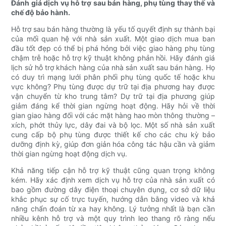
Đánh giá dịch vụ hỗ trợ sau bán hàng, phụ tùng thay thế và
chế độ bảo hành.
Hỗ trợ sau bán hàng thường là yếu tố quyết định sự thành bại
của mối quan hệ với nhà sản xuất. Một giao dịch mua ban
đầu tốt đẹp có thể bị phá hỏng bởi việc giao hàng phụ tùng
chậm trễ hoặc hỗ trợ kỹ thuật không phản hồi. Hãy đánh giá
lịch sử hỗ trợ khách hàng của nhà sản xuất sau bán hàng. Họ
có duy trì mạng lưới phân phối phụ tùng quốc tế hoặc khu
vực không? Phụ tùng được dự trữ tại địa phương hay được
vận chuyển từ kho trung tâm? Dự trữ tại địa phương giúp
giảm đáng kể thời gian ngừng hoạt động. Hãy hỏi về thời
gian giao hàng đối với các mặt hàng hao mòn thông thường –
xích, phớt thủy lực, dây đai và bộ lọc. Một số nhà sản xuất
cung cấp bộ phụ tùng được thiết kế cho các chu kỳ bảo
dưỡng định kỳ, giúp đơn giản hóa công tác hậu cần và giảm
thời gian ngừng hoạt động dịch vụ.
Khả năng tiếp cận hỗ trợ kỹ thuật cũng quan trọng không
kém. Hãy xác định xem dịch vụ hỗ trợ của nhà sản xuất có
bao gồm đường dây điện thoại chuyên dụng, cơ sở dữ liệu
khắc phục sự cố trực tuyến, hướng dẫn bằng video và khả
năng chẩn đoán từ xa hay không. Lý tưởng nhất là bạn cần
nhiều kênh hỗ trợ và một quy trình leo thang rõ ràng nếu