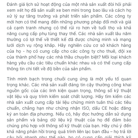
Đánh giá lịch sử hoạt động của một nhà sản xuất đòi hỏi phải
xem xét họ đã sản xuất xe ben mini trong bao lâu và cách họ
xử lý sự tăng trưởng và phát triển sản phẩm. Các công ty
mới hơn có thể mang đến những phương pháp đổi mới và giá
cả cạnh tranh nhưng có thể rủi ro hơn về tuổi thọ và khả
năng cung cấp phụ tùng thay thế. Các nhà sản xuất lâu năm
thường có lợi thế về thiết kế đã được chứng minh và mạng
lưới dịch vụ rộng khắp. Hãy nghiên cứu cơ sở khách hàng
của họ - họ có cung cấp cho các công ty cho thuê, đội xe
của thành phố hay các nhà thầu chuyên biệt? Mỗi loại khách
hàng yêu cầu các tiêu chuẩn khác nhau và có thể cung cấp
thông tin chi tiết về độ bền của sản phẩm.
Tính minh bạch trong chuỗi cung ứng là một yếu tố quan
trọng khác. Các nhà sản xuất đáng tin cậy thường công khai
nguồn gốc của các linh kiện quan trọng, thông số kỹ thuật
vật liệu và quy trình kiểm soát chất lượng. Hãy tìm kiếm các
nhà sản xuất cung cấp tài liệu chứng minh tuân thủ các tiêu
chuẩn, chẳng hạn như chứng nhận ISO, dấu CE hoặc đăng
ký an toàn địa phương. Nếu có, hãy đọc hướng dẫn sử dụng
sản phẩm và bảng dữ liệu kỹ thuật của họ để đảm bảo
chúng phù hợp với thông số kỹ thuật của bạn. Hãy chú ý đến
khả năng phản hồi trong quá trình liên lạc ban đầu – họ trả lời
câu hỏi nhanh như thế nào, họ có cung cấp giải thích kỹ