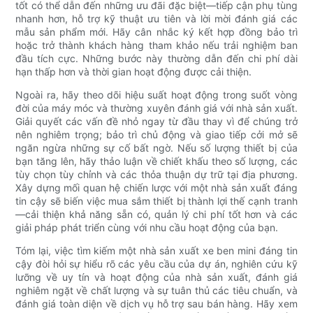
tốt có thể dẫn đến những ưu đãi đặc biệt—tiếp cận phụ tùng
nhanh hơn, hỗ trợ kỹ thuật ưu tiên và lời mời đánh giá các
mẫu sản phẩm mới. Hãy cân nhắc ký kết hợp đồng bảo trì
hoặc trở thành khách hàng tham khảo nếu trải nghiệm ban
đầu tích cực. Những bước này thường dẫn đến chi phí dài
hạn thấp hơn và thời gian hoạt động được cải thiện.
Ngoài ra, hãy theo dõi hiệu suất hoạt động trong suốt vòng
đời của máy móc và thường xuyên đánh giá với nhà sản xuất.
Giải quyết các vấn đề nhỏ ngay từ đầu thay vì để chúng trở
nên nghiêm trọng; bảo trì chủ động và giao tiếp cởi mở sẽ
ngăn ngừa những sự cố bất ngờ. Nếu số lượng thiết bị của
bạn tăng lên, hãy thảo luận về chiết khấu theo số lượng, các
tùy chọn tùy chỉnh và các thỏa thuận dự trữ tại địa phương.
Xây dựng mối quan hệ chiến lược với một nhà sản xuất đáng
tin cậy sẽ biến việc mua sắm thiết bị thành lợi thế cạnh tranh
—cải thiện khả năng sẵn có, quản lý chi phí tốt hơn và các
giải pháp phát triển cùng với nhu cầu hoạt động của bạn.
Tóm lại, việc tìm kiếm một nhà sản xuất xe ben mini đáng tin
cậy đòi hỏi sự hiểu rõ các yêu cầu của dự án, nghiên cứu kỹ
lưỡng về uy tín và hoạt động của nhà sản xuất, đánh giá
nghiêm ngặt về chất lượng và sự tuân thủ các tiêu chuẩn, và
đánh giá toàn diện về dịch vụ hỗ trợ sau bán hàng. Hãy xem