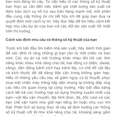
ben mini đáng tin cậy. Từ việc hiểu rõ các thông số kỹ thuật
bạn thực sự cần đến việc đánh giá chất lượng sản xuất và
đảm bảo dịch vụ hỗ trợ sau bán hàng mạnh mẽ, mỗi phần
đều cung cấp thông tin chi tiết hữu ích để giúp bạn đưa ra
quyết định một cách tự tin. Hãy đọc tiếp để tìm hiểu cách kết
hợp nhu cầu dự án của bạn với các đối tác sản xuất tốt nhất
trên thị trường.
Cách xác định nhu cầu và thông số kỹ thuật của bạn
Trước khi bắt đầu tìm kiếm nhà sản xuất, hãy dành thời gian
để xác định rõ ràng những gì bạn cần từ một chiếc xe ben
mini. Các dự án và môi trường khác nhau đòi hỏi các tính
năng khác nhau: khả năng chịu tải, loại động cơ (điện, diesel,
xăng), dẫn động bánh xích hay bánh lốp, cơ chế đổ vật liệu
và kích thước để dễ dàng tiếp cận trong không gian hẹp.
Hiểu rõ những yêu cầu này sẽ giảm nguy cơ bị thuyết phục
mua một chiếc máy trông hấp dẫn nhưng lại không đáp ứng
các tiêu chí quan trọng tại công trường. Hãy bắt đầu bằng
cách liệt kê các trường hợp sử dụng thường xuyên nhất của
bạn—vật liệu vận chuyển, địa hình (bùn, đá, dốc cao) và các
hạn chế vận hành như giới hạn tiếng ồn hoặc khu vực khí
thải. Phân tích sử dụng thực tế này sẽ định hướng các thông
số kỹ thuật cốt lõi như khả năng chịu tải, khoảng sáng gầm