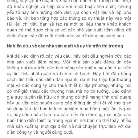
cùng, hãy lập kế hoạch về các hạn chế môi trường như nhiệt
độ khắc nghiệt và tiếp xúc với muối hoặc hóa chất; những
yếu tố này ảnh hưởng đến việc lựa chọn vật liệu và lớp phủ
bảo vệ. Khi bạn tổng hợp các thông số kỹ thuật này vào một
tài liệu chi tiết, bạn sẽ tạo ra một tài liệu tham khảo khách
quan có thể được chia sẻ với các nhà sản xuất tiềm năng để
nhận được các đề xuất chính xác và dễ dàng so sánh hơn.
Nghiên cứu về các nhà sản xuất và uy tín trên thị trường
Khi đã xác định rõ các yêu cầu, hãy bắt đầu nghiên cứu các
nhà sản xuất tiềm năng. Một nhà sản xuất đáng tin cậy
không chỉ dựa trên các tính năng sản phẩm mà còn dựa trên
uy tín, tính nhất quán và tính minh bạch. Hãy bắt đầu bằng
cách tìm hiểu các diễn đàn ngành, danh bạ hiệp hội thương
mại và các công ty cho thuê thiết bị địa phương, những nơi
có thể giới thiệu các thương hiệu mà họ tin tưởng. Các đánh
giá trực tuyến rất hữu ích nhưng có thể mang tính chủ quan;
hãy ưu tiên các nguồn cung cấp thông tin chi tiết về thời gian
sử dụng lâu dài hơn là kinh nghiệm mua hàng một lần. Ngoài
ra, hãy cân nhắc tham dự các triển lãm thương mại hoặc các
buổi trình diễn thiết bị trong ngành, nơi bạn có thể thấy nhiều
nhà sản xuất tại một địa điểm và nói chuyện trực tiếp với đại
diện công ty và người dùng cuối.