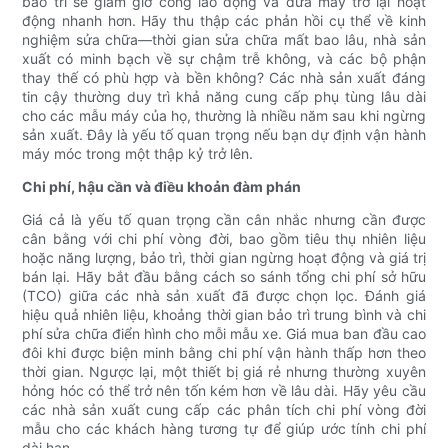
bảo trì sẽ giảm giờ công lao động và đưa máy trở lại hoạt
động nhanh hơn. Hãy thu thập các phản hồi cụ thể về kinh
nghiệm sửa chữa—thời gian sửa chữa mất bao lâu, nhà sản
xuất có minh bạch về sự chậm trễ không, và các bộ phận
thay thế có phù hợp và bền không? Các nhà sản xuất đáng
tin cậy thường duy trì khả năng cung cấp phụ tùng lâu dài
cho các mẫu máy của họ, thường là nhiều năm sau khi ngừng
sản xuất. Đây là yếu tố quan trọng nếu bạn dự định vận hành
máy móc trong một thập kỷ trở lên.
Chi phí, hậu cần và điều khoản đàm phán
Giá cả là yếu tố quan trọng cần cân nhắc nhưng cần được
cân bằng với chi phí vòng đời, bao gồm tiêu thụ nhiên liệu
hoặc năng lượng, bảo trì, thời gian ngừng hoạt động và giá trị
bán lại. Hãy bắt đầu bằng cách so sánh tổng chi phí sở hữu
(TCO) giữa các nhà sản xuất đã được chọn lọc. Đánh giá
hiệu quả nhiên liệu, khoảng thời gian bảo trì trung bình và chi
phí sửa chữa điển hình cho mỗi mẫu xe. Giá mua ban đầu cao
đôi khi được biện minh bằng chi phí vận hành thấp hơn theo
thời gian. Ngược lại, một thiết bị giá rẻ nhưng thường xuyên
hỏng hóc có thể trở nên tốn kém hơn về lâu dài. Hãy yêu cầu
các nhà sản xuất cung cấp các phân tích chi phí vòng đời
mẫu cho các khách hàng tương tự để giúp ước tính chi phí
dài hạn.