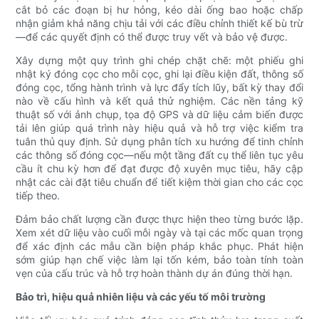
cắt bỏ các đoạn bị hư hỏng, kéo dài ống bao hoặc chấp
nhận giảm khả năng chịu tải với các điều chỉnh thiết kế bù trừ
—để các quyết định có thể được truy vết và bảo vệ được.
Xây dựng một quy trình ghi chép chặt chẽ: một phiếu ghi
nhật ký đóng cọc cho mỗi cọc, ghi lại điều kiện đất, thông số
đóng cọc, tổng hành trình và lực đẩy tích lũy, bất kỳ thay đổi
nào về cấu hình và kết quả thử nghiệm. Các nền tảng kỹ
thuật số với ảnh chụp, tọa độ GPS và dữ liệu cảm biến được
tải lên giúp quá trình này hiệu quả và hỗ trợ việc kiểm tra
tuân thủ quy định. Sử dụng phân tích xu hướng để tinh chỉnh
các thông số đóng cọc—nếu một tầng đất cụ thể liên tục yêu
cầu ít chu kỳ hơn để đạt được độ xuyên mục tiêu, hãy cập
nhật các cài đặt tiêu chuẩn để tiết kiệm thời gian cho các cọc
tiếp theo.
Đảm bảo chất lượng cần được thực hiện theo từng bước lặp.
Xem xét dữ liệu vào cuối mỗi ngày và tại các mốc quan trọng
để xác định các mẫu cần biện pháp khắc phục. Phát hiện
sớm giúp hạn chế việc làm lại tốn kém, bảo toàn tính toàn
vẹn của cấu trúc và hỗ trợ hoàn thành dự án đúng thời hạn.
Bảo trì, hiệu quả nhiên liệu và các yếu tố môi trường