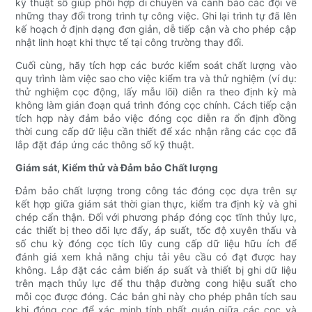
kỹ thuật số giúp phối hợp di chuyển và cảnh báo các đội về
những thay đổi trong trình tự công việc. Ghi lại trình tự đã lên
kế hoạch ở định dạng đơn giản, dễ tiếp cận và cho phép cập
nhật linh hoạt khi thực tế tại công trường thay đổi.
Cuối cùng, hãy tích hợp các bước kiểm soát chất lượng vào
quy trình làm việc sao cho việc kiểm tra và thử nghiệm (ví dụ:
thử nghiệm cọc động, lấy mẫu lõi) diễn ra theo định kỳ mà
không làm gián đoạn quá trình đóng cọc chính. Cách tiếp cận
tích hợp này đảm bảo việc đóng cọc diễn ra ổn định đồng
thời cung cấp dữ liệu cần thiết để xác nhận rằng các cọc đã
lắp đặt đáp ứng các thông số kỹ thuật.
Giám sát, Kiểm thử và Đảm bảo Chất lượng
Đảm bảo chất lượng trong công tác đóng cọc dựa trên sự
kết hợp giữa giám sát thời gian thực, kiểm tra định kỳ và ghi
chép cẩn thận. Đối với phương pháp đóng cọc tĩnh thủy lực,
các thiết bị theo dõi lực đẩy, áp suất, tốc độ xuyên thấu và
số chu kỳ đóng cọc tích lũy cung cấp dữ liệu hữu ích để
đánh giá xem khả năng chịu tải yêu cầu có đạt được hay
không. Lắp đặt các cảm biến áp suất và thiết bị ghi dữ liệu
trên mạch thủy lực để thu thập đường cong hiệu suất cho
mỗi cọc được đóng. Các bản ghi này cho phép phân tích sau
khi đóng cọc để xác minh tính nhất quán giữa các cọc và