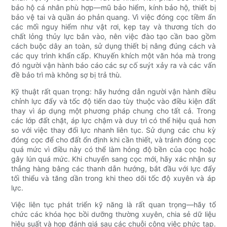
bảo hộ cá nhân phù hợp—mũ bảo hiểm, kính bảo hộ, thiết bị
bảo vệ tai và quần áo phản quang. Vì việc đóng cọc tiềm ẩn
các mối nguy hiểm như vật rơi, kẹp tay và thương tích do
chất lỏng thủy lực bắn vào, nên việc đào tạo cần bao gồm
cách buộc dây an toàn, sử dụng thiết bị nâng đúng cách và
các quy trình khẩn cấp. Khuyến khích một văn hóa mà trong
đó người vận hành báo cáo các sự cố suýt xảy ra và các vấn
đề bảo trì mà không sợ bị trả thù.
Kỹ thuật rất quan trọng: hãy hướng dẫn người vận hành điều
chỉnh lực đẩy và tốc độ tiến dao tùy thuộc vào điều kiện đất
thay vì áp dụng một phương pháp chung cho tất cả. Trong
các lớp đất chặt, áp lực chậm và duy trì có thể hiệu quả hơn
so với việc thay đổi lực nhanh liên tục. Sử dụng các chu kỳ
đóng cọc để cho đất ổn định khi cần thiết, và tránh đóng cọc
quá mức vì điều này có thể làm hỏng độ bền của cọc hoặc
gây lún quá mức. Khi chuyển sang cọc mới, hãy xác nhận sự
thẳng hàng bằng các thanh dẫn hướng, bắt đầu với lực đẩy
tối thiểu và tăng dần trong khi theo dõi tốc độ xuyên và áp
lực.
Việc liên tục phát triển kỹ năng là rất quan trọng—hãy tổ
chức các khóa học bồi dưỡng thường xuyên, chia sẻ dữ liệu
hiệu suất và họp đánh giá sau các chuỗi công việc phức tạp.