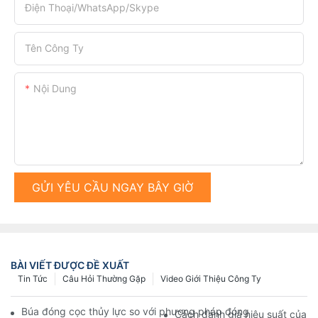
Điện Thoại/WhatsApp/Skype
Tên Công Ty
Nội Dung
GỬI YÊU CẦU NGAY BÂY GIỜ
BÀI VIẾT ĐƯỢC ĐỀ XUẤT
Tin Tức
Câu Hỏi Thường Gặp
Video Giới Thiệu Công Ty
Búa đóng cọc thủy lực so với phương pháp đóng cọc truyền th
Cách đánh giá hiệu suất của 