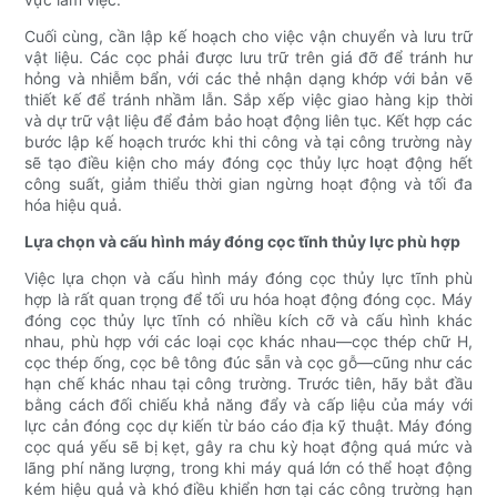
Cuối cùng, cần lập kế hoạch cho việc vận chuyển và lưu trữ
vật liệu. Các cọc phải được lưu trữ trên giá đỡ để tránh hư
hỏng và nhiễm bẩn, với các thẻ nhận dạng khớp với bản vẽ
thiết kế để tránh nhầm lẫn. Sắp xếp việc giao hàng kịp thời
và dự trữ vật liệu để đảm bảo hoạt động liên tục. Kết hợp các
bước lập kế hoạch trước khi thi công và tại công trường này
sẽ tạo điều kiện cho máy đóng cọc thủy lực hoạt động hết
công suất, giảm thiểu thời gian ngừng hoạt động và tối đa
hóa hiệu quả.
Lựa chọn và cấu hình máy đóng cọc tĩnh thủy lực phù hợp
Việc lựa chọn và cấu hình máy đóng cọc thủy lực tĩnh phù
hợp là rất quan trọng để tối ưu hóa hoạt động đóng cọc. Máy
đóng cọc thủy lực tĩnh có nhiều kích cỡ và cấu hình khác
nhau, phù hợp với các loại cọc khác nhau—cọc thép chữ H,
cọc thép ống, cọc bê tông đúc sẵn và cọc gỗ—cũng như các
hạn chế khác nhau tại công trường. Trước tiên, hãy bắt đầu
bằng cách đối chiếu khả năng đẩy và cấp liệu của máy với
lực cản đóng cọc dự kiến ​​từ báo cáo địa kỹ thuật. Máy đóng
cọc quá yếu sẽ bị kẹt, gây ra chu kỳ hoạt động quá mức và
lãng phí năng lượng, trong khi máy quá lớn có thể hoạt động
kém hiệu quả và khó điều khiển hơn tại các công trường hạn