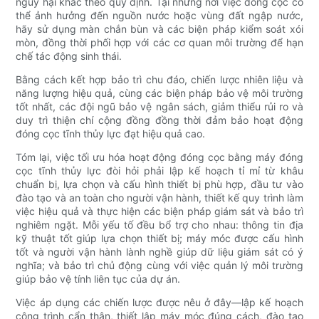
nguy hại khác theo quy định. Tại những nơi việc đóng cọc có
thể ảnh hưởng đến nguồn nước hoặc vùng đất ngập nước,
hãy sử dụng màn chắn bùn và các biện pháp kiểm soát xói
mòn, đồng thời phối hợp với các cơ quan môi trường để hạn
chế tác động sinh thái.
Bằng cách kết hợp bảo trì chu đáo, chiến lược nhiên liệu và
năng lượng hiệu quả, cùng các biện pháp bảo vệ môi trường
tốt nhất, các đội ngũ bảo vệ ngân sách, giảm thiểu rủi ro và
duy trì thiện chí cộng đồng đồng thời đảm bảo hoạt động
đóng cọc tĩnh thủy lực đạt hiệu quả cao.
Tóm lại, việc tối ưu hóa hoạt động đóng cọc bằng máy đóng
cọc tĩnh thủy lực đòi hỏi phải lập kế hoạch tỉ mỉ từ khâu
chuẩn bị, lựa chọn và cấu hình thiết bị phù hợp, đầu tư vào
đào tạo và an toàn cho người vận hành, thiết kế quy trình làm
việc hiệu quả và thực hiện các biện pháp giám sát và bảo trì
nghiêm ngặt. Mỗi yếu tố đều bổ trợ cho nhau: thông tin địa
kỹ thuật tốt giúp lựa chọn thiết bị; máy móc được cấu hình
tốt và người vận hành lành nghề giúp dữ liệu giám sát có ý
nghĩa; và bảo trì chủ động cùng với việc quản lý môi trường
giúp bảo vệ tính liên tục của dự án.
Việc áp dụng các chiến lược được nêu ở đây—lập kế hoạch
công trình cẩn thận, thiết lập máy móc đúng cách, đào tạo