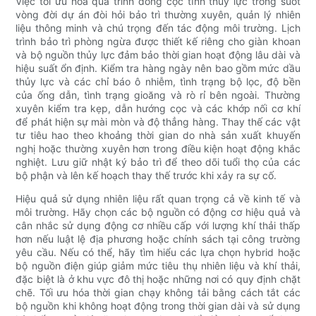
Việc tối ưu hóa quá trình đóng cọc tĩnh thủy lực trong suốt
vòng đời dự án đòi hỏi bảo trì thường xuyên, quản lý nhiên
liệu thông minh và chú trọng đến tác động môi trường. Lịch
trình bảo trì phòng ngừa được thiết kế riêng cho giàn khoan
và bộ nguồn thủy lực đảm bảo thời gian hoạt động lâu dài và
hiệu suất ổn định. Kiểm tra hàng ngày nên bao gồm mức dầu
thủy lực và các chỉ báo ô nhiễm, tình trạng bộ lọc, độ bền
của ống dẫn, tình trạng gioăng và rò rỉ bên ngoài. Thường
xuyên kiểm tra kẹp, dẫn hướng cọc và các khớp nối cơ khí
để phát hiện sự mài mòn và độ thẳng hàng. Thay thế các vật
tư tiêu hao theo khoảng thời gian do nhà sản xuất khuyến
nghị hoặc thường xuyên hơn trong điều kiện hoạt động khắc
nghiệt. Lưu giữ nhật ký bảo trì để theo dõi tuổi thọ của các
bộ phận và lên kế hoạch thay thế trước khi xảy ra sự cố.
Hiệu quả sử dụng nhiên liệu rất quan trọng cả về kinh tế và
môi trường. Hãy chọn các bộ nguồn có động cơ hiệu quả và
cân nhắc sử dụng động cơ nhiều cấp với lượng khí thải thấp
hơn nếu luật lệ địa phương hoặc chính sách tại công trường
yêu cầu. Nếu có thể, hãy tìm hiểu các lựa chọn hybrid hoặc
bộ nguồn điện giúp giảm mức tiêu thụ nhiên liệu và khí thải,
đặc biệt là ở khu vực đô thị hoặc những nơi có quy định chặt
chẽ. Tối ưu hóa thời gian chạy không tải bằng cách tắt các
bộ nguồn khi không hoạt động trong thời gian dài và sử dụng