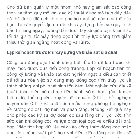
Cho dù bạn quản lý một nhóm nhỏ hay giám sát các công
trình hạ tầng quy mô lớn, các kỹ thuật được mô tả ở đây đều
có thể được điều chỉnh cho phù hợp với bối cảnh cụ thể của
bạn. Từ các quyết định trước khi xây dựng đến các quy trình
bảo trì hàng ngày, hướng dẫn dưới đây sẽ giúp bạn khai thác
tối đa giá trị từ máy đóng cọc tĩnh thủy lực đồng thời giảm
thiểu thời gian ngừng hoạt động và rủi ro.
Lập kế hoạch trước khi xây dựng và khảo sát địa chất
Công tác đóng cọc thành công bắt đầu từ rất lâu trước khi
máy móc được đưa đến công trường. Lập kế hoạch tiền thi
công kỹ lưỡng và khảo sát đất nghiêm ngặt là điều cần thiết
để tối ưu hóa việc sử dụng máy đóng cọc tĩnh thủy lực và
tránh những chi phí phát sinh tốn kém. Một nghiên cứu địa kỹ
thuật toàn diện nên được tiến hành sớm, bao gồm khoan
thăm dò, thử nghiệm xuyên tiêu chuẩn (SPT), thử nghiệm
xuyên côn (CPT) và phân tích mẫu trong phòng thí nghiệm
về cường độ cắt, độ nén và phân tầng. Những kết quả này
cho phép các kỹ sư dự đoán độ sâu tầng chịu lực, ước tính
sức cản khi đóng cọc và lựa chọn loại cọc và chiều dài phù
hợp. Việc tích hợp dữ liệu này vào công thức đóng cọc hoặc
ước tính công suất phù hợp với điều kiện đóng cọc tĩnh sẽ