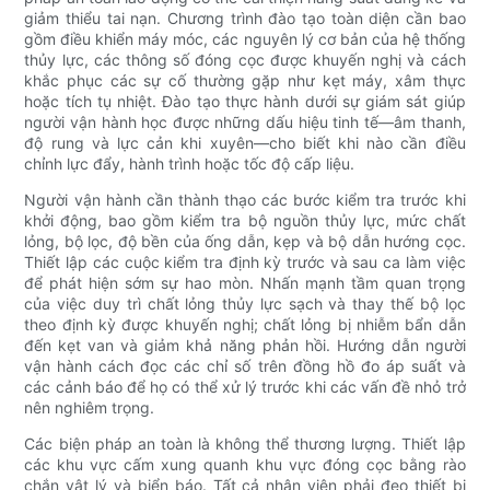
giảm thiểu tai nạn. Chương trình đào tạo toàn diện cần bao
gồm điều khiển máy móc, các nguyên lý cơ bản của hệ thống
thủy lực, các thông số đóng cọc được khuyến nghị và cách
khắc phục các sự cố thường gặp như kẹt máy, xâm thực
hoặc tích tụ nhiệt. Đào tạo thực hành dưới sự giám sát giúp
người vận hành học được những dấu hiệu tinh tế—âm thanh,
độ rung và lực cản khi xuyên—cho biết khi nào cần điều
chỉnh lực đẩy, hành trình hoặc tốc độ cấp liệu.
Người vận hành cần thành thạo các bước kiểm tra trước khi
khởi động, bao gồm kiểm tra bộ nguồn thủy lực, mức chất
lỏng, bộ lọc, độ bền của ống dẫn, kẹp và bộ dẫn hướng cọc.
Thiết lập các cuộc kiểm tra định kỳ trước và sau ca làm việc
để phát hiện sớm sự hao mòn. Nhấn mạnh tầm quan trọng
của việc duy trì chất lỏng thủy lực sạch và thay thế bộ lọc
theo định kỳ được khuyến nghị; chất lỏng bị nhiễm bẩn dẫn
đến kẹt van và giảm khả năng phản hồi. Hướng dẫn người
vận hành cách đọc các chỉ số trên đồng hồ đo áp suất và
các cảnh báo để họ có thể xử lý trước khi các vấn đề nhỏ trở
nên nghiêm trọng.
Các biện pháp an toàn là không thể thương lượng. Thiết lập
các khu vực cấm xung quanh khu vực đóng cọc bằng rào
chắn vật lý và biển báo. Tất cả nhân viên phải đeo thiết bị