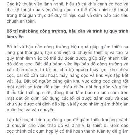
Các kỹ thuật viên lành nghề, hiểu rõ cả khía cạnh cơ học và
địa kỹ thuật của việc đóng cọc, có thể điều chỉnh kỹ thuật
trong thời gian thực để duy trì hiệu quả và đảm bảo các tiêu
chuẩn an toàn.
Bố trí mặt bằng công trường, hậu cần và trình tự quy trình
làm việc
Bố trí và hậu cần công trường hiệu quả giúp giảm thiểu sự
lãng phí thời gian, hạn chế việc di chuyển thiết bị và tạo ra
quy trình làm việc có thể dự đoán được, giúp đẩy nhanh tiến
độ đóng cọc. Bắt đầu bằng việc lập bản đồ công trường và
xác định các vị trí tối ưu cho bộ nguồn thủy lực, kho chứa
cọc, bãi đỗ cần cẩu hoặc máy nâng cọc và khu vực tập kết
vật liệu. Đặt bộ nguồn càng gần khu vực đóng cọc càng tốt
một cách an toàn để giảm thiểu chiều dài ống dẫn và giảm
thiểu tổn thất áp suất, đồng thời đảm bảo nó luôn nằm trên
mặt đất ổn định. Sử dụng các lối đi được đánh dấu và các
khu vực được chỉ định để xếp và lấy cọc nhằm giảm thời gian
phân loại và vận chuyển.
Lập kế hoạch trình tự đóng cọc để giảm thiểu khoảng cách
di chuyển cho việc tháo dỡ và định vị lại thiết bị. Gom các
cọc thành các cụm hợp lý có thể hoàn thành tuần tự để giảm