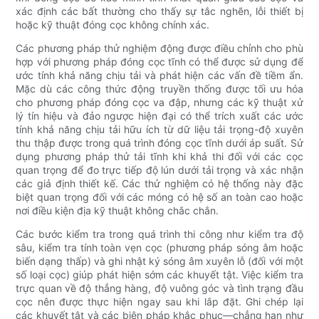
xác định các bất thường cho thấy sự tắc nghẽn, lỗi thiết bị
hoặc kỹ thuật đóng cọc không chính xác.
Các phương pháp thử nghiệm động được điều chỉnh cho phù
hợp với phương pháp đóng cọc tĩnh có thể được sử dụng để
ước tính khả năng chịu tải và phát hiện các vấn đề tiềm ẩn.
Mặc dù các công thức động truyền thống được tối ưu hóa
cho phương pháp đóng cọc va đập, nhưng các kỹ thuật xử
lý tín hiệu và đảo ngược hiện đại có thể trích xuất các ước
tính khả năng chịu tải hữu ích từ dữ liệu tải trọng-độ xuyên
thu thập được trong quá trình đóng cọc tĩnh dưới áp suất. Sử
dụng phương pháp thử tải tĩnh khi khả thi đối với các cọc
quan trọng để đo trực tiếp độ lún dưới tải trọng và xác nhận
các giả định thiết kế. Các thử nghiệm có hệ thống này đặc
biệt quan trọng đối với các móng có hệ số an toàn cao hoặc
nơi điều kiện địa kỹ thuật không chắc chắn.
Các bước kiểm tra trong quá trình thi công như kiểm tra độ
sâu, kiểm tra tính toàn vẹn cọc (phương pháp sóng âm hoặc
biến dạng thấp) và ghi nhật ký sóng âm xuyên lỗ (đối với một
số loại cọc) giúp phát hiện sớm các khuyết tật. Việc kiểm tra
trực quan về độ thẳng hàng, độ vuông góc và tình trạng đầu
cọc nên được thực hiện ngay sau khi lắp đặt. Ghi chép lại
các khuyết tật và các biện pháp khắc phục—chẳng hạn như