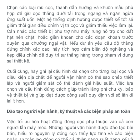
Chọn các loại mũ cọc, thanh dẫn hướng và khuôn mẫu phù
hợp để giữ cọc thẳng dưới tải trọng ngang và ngăn ngừa
ứng suất uốn. Một hệ thống định hướng được thiết kế tốt sẽ
giảm thời gian điều chỉnh vị trí cọc và giảm thiểu việc làm lại.
Cân nhắc các thiết bị phụ trợ như máy rung hỗ trợ cho đất
hạt nén chặt, hoặc giàn khoan cho các đoạn khoan trước
xuyên qua chướng ngại vật. Nếu dự án yêu cầu độ thẳng
đứng chính xác cao, hãy tích hợp cảm biến độ nghiêng và
kẹp điều chỉnh để duy trì sự thẳng hàng trong phạm vi dung
sai thiết kế.
Cuối cùng, hãy ghi lại cấu hình đã chọn cho từng loại cọc và
điều kiện địa chất để người vận hành có thể sao chép thiết
lập và người giám sát có thể đánh giá hiệu suất. Việc lựa
chọn và cấu hình đúng cách giúp tránh lãng phí chu kỳ, bảo
vệ thiết bị và giúp đạt được công suất quy định với số lần đi
lại ít hơn.
Đào tạo người vận hành, kỹ thuật và các biện pháp an toàn
Việc tối ưu hóa hoạt động đóng cọc phụ thuộc vào cả con
người lẫn máy móc. Những người vận hành được đào tạo bài
bản, hiểu rõ nguyên lý đóng cọc thủy lực tĩnh và các biện
pháp an toàn lao động có thể cải thiện năng suất đáng kể và