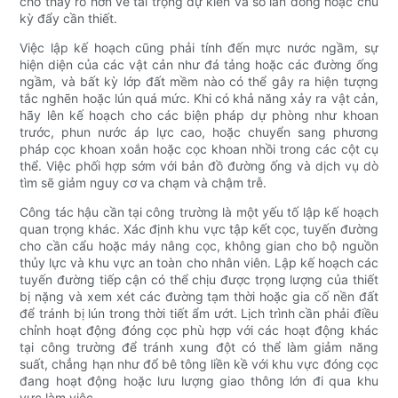
cho thấy rõ hơn về tải trọng dự kiến ​​và số lần đóng hoặc chu
kỳ đẩy cần thiết.
Việc lập kế hoạch cũng phải tính đến mực nước ngầm, sự
hiện diện của các vật cản như đá tảng hoặc các đường ống
ngầm, và bất kỳ lớp đất mềm nào có thể gây ra hiện tượng
tắc nghẽn hoặc lún quá mức. Khi có khả năng xảy ra vật cản,
hãy lên kế hoạch cho các biện pháp dự phòng như khoan
trước, phun nước áp lực cao, hoặc chuyển sang phương
pháp cọc khoan xoắn hoặc cọc khoan nhồi trong các cột cụ
thể. Việc phối hợp sớm với bản đồ đường ống và dịch vụ dò
tìm sẽ giảm nguy cơ va chạm và chậm trễ.
Công tác hậu cần tại công trường là một yếu tố lập kế hoạch
quan trọng khác. Xác định khu vực tập kết cọc, tuyến đường
cho cần cẩu hoặc máy nâng cọc, không gian cho bộ nguồn
thủy lực và khu vực an toàn cho nhân viên. Lập kế hoạch các
tuyến đường tiếp cận có thể chịu được trọng lượng của thiết
bị nặng và xem xét các đường tạm thời hoặc gia cố nền đất
để tránh bị lún trong thời tiết ẩm ướt. Lịch trình cần phải điều
chỉnh hoạt động đóng cọc phù hợp với các hoạt động khác
tại công trường để tránh xung đột có thể làm giảm năng
suất, chẳng hạn như đổ bê tông liền kề với khu vực đóng cọc
đang hoạt động hoặc lưu lượng giao thông lớn đi qua khu
vực làm việc.