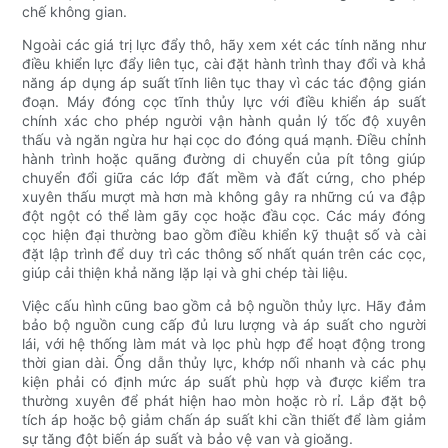
chế không gian.
Ngoài các giá trị lực đẩy thô, hãy xem xét các tính năng như
điều khiển lực đẩy liên tục, cài đặt hành trình thay đổi và khả
năng áp dụng áp suất tĩnh liên tục thay vì các tác động gián
đoạn. Máy đóng cọc tĩnh thủy lực với điều khiển áp suất
chính xác cho phép người vận hành quản lý tốc độ xuyên
thấu và ngăn ngừa hư hại cọc do đóng quá mạnh. Điều chỉnh
hành trình hoặc quãng đường di chuyển của pít tông giúp
chuyển đổi giữa các lớp đất mềm và đất cứng, cho phép
xuyên thấu mượt mà hơn mà không gây ra những cú va đập
đột ngột có thể làm gãy cọc hoặc đầu cọc. Các máy đóng
cọc hiện đại thường bao gồm điều khiển kỹ thuật số và cài
đặt lập trình để duy trì các thông số nhất quán trên các cọc,
giúp cải thiện khả năng lặp lại và ghi chép tài liệu.
Việc cấu hình cũng bao gồm cả bộ nguồn thủy lực. Hãy đảm
bảo bộ nguồn cung cấp đủ lưu lượng và áp suất cho người
lái, với hệ thống làm mát và lọc phù hợp để hoạt động trong
thời gian dài. Ống dẫn thủy lực, khớp nối nhanh và các phụ
kiện phải có định mức áp suất phù hợp và được kiểm tra
thường xuyên để phát hiện hao mòn hoặc rò rỉ. Lắp đặt bộ
tích áp hoặc bộ giảm chấn áp suất khi cần thiết để làm giảm
sự tăng đột biến áp suất và bảo vệ van và gioăng.