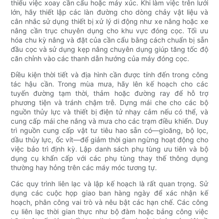
thiểu việc xoay cần cẩu hoặc máy xúc. Khi làm việc trên lưới
lớn, hãy thiết lập các làn đường cho dòng chảy vật liệu và
cân nhắc sử dụng thiết bị xử lý di động như xe nâng hoặc xe
nâng cần trục chuyên dụng cho khu vực đóng cọc. Tối ưu
hóa chu kỳ nâng và đặt của cần cẩu bằng cách chuẩn bị sẵn
đầu cọc và sử dụng kẹp nâng chuyên dụng giúp tăng tốc độ
căn chỉnh vào các thanh dẫn hướng của máy đóng cọc.
Điều kiện thời tiết và địa hình cần được tính đến trong công
tác hậu cần. Trong mùa mưa, hãy lên kế hoạch cho các
tuyến đường tạm thời, thảm hoặc đường ray để hỗ trợ
phương tiện và tránh chậm trễ. Dựng mái che cho các bộ
nguồn thủy lực và thiết bị điện tử nhạy cảm nếu có thể, và
cung cấp mái che nắng và mưa cho các trạm điều khiển. Duy
trì nguồn cung cấp vật tư tiêu hao sẵn có—gioăng, bộ lọc,
dầu thủy lực, ốc vít—để giảm thời gian ngừng hoạt động cho
việc bảo trì định kỳ. Lập danh sách phụ tùng ưu tiên và bộ
dụng cụ khẩn cấp với các phụ tùng thay thế thông dụng
thường hay hỏng trên các máy móc tương tự.
Các quy trình liên lạc và lập kế hoạch là rất quan trọng. Sử
dụng các cuộc họp giao ban hàng ngày để xác nhận kế
hoạch, phân công vai trò và nêu bật các hạn chế. Các công
cụ liên lạc thời gian thực như bộ đàm hoặc bảng công việc