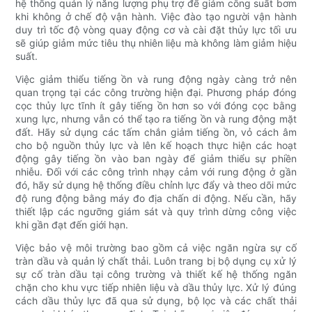
hệ thống quản lý năng lượng phụ trợ để giảm công suất bơm
khi không ở chế độ vận hành. Việc đào tạo người vận hành
duy trì tốc độ vòng quay động cơ và cài đặt thủy lực tối ưu
sẽ giúp giảm mức tiêu thụ nhiên liệu mà không làm giảm hiệu
suất.
Việc giảm thiểu tiếng ồn và rung động ngày càng trở nên
quan trọng tại các công trường hiện đại. Phương pháp đóng
cọc thủy lực tĩnh ít gây tiếng ồn hơn so với đóng cọc bằng
xung lực, nhưng vẫn có thể tạo ra tiếng ồn và rung động mặt
đất. Hãy sử dụng các tấm chắn giảm tiếng ồn, vỏ cách âm
cho bộ nguồn thủy lực và lên kế hoạch thực hiện các hoạt
động gây tiếng ồn vào ban ngày để giảm thiểu sự phiền
nhiễu. Đối với các công trình nhạy cảm với rung động ở gần
đó, hãy sử dụng hệ thống điều chỉnh lực đẩy và theo dõi mức
độ rung động bằng máy đo địa chấn di động. Nếu cần, hãy
thiết lập các ngưỡng giám sát và quy trình dừng công việc
khi gần đạt đến giới hạn.
Việc bảo vệ môi trường bao gồm cả việc ngăn ngừa sự cố
tràn dầu và quản lý chất thải. Luôn trang bị bộ dụng cụ xử lý
sự cố tràn dầu tại công trường và thiết kế hệ thống ngăn
chặn cho khu vực tiếp nhiên liệu và dầu thủy lực. Xử lý đúng
cách dầu thủy lực đã qua sử dụng, bộ lọc và các chất thải