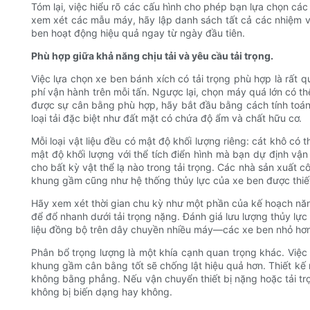
Tóm lại, việc hiểu rõ các cấu hình cho phép bạn lựa chọn cá
xem xét các mẫu máy, hãy lập danh sách tất cả các nhiệm vụ
ben hoạt động hiệu quả ngay từ ngày đầu tiên.
Phù hợp giữa khả năng chịu tải và yêu cầu tải trọng.
Việc lựa chọn xe ben bánh xích có tải trọng phù hợp là rất 
phí vận hành trên mỗi tấn. Ngược lại, chọn máy quá lớn có th
được sự cân bằng phù hợp, hãy bắt đầu bằng cách tính toán trọ
loại tải đặc biệt như đất mặt có chứa độ ẩm và chất hữu cơ.
Mỗi loại vật liệu đều có mật độ khối lượng riêng: cát khô có
mật độ khối lượng với thể tích điển hình mà bạn dự định vận
cho bất kỳ vật thể lạ nào trong tải trọng. Các nhà sản xuất c
khung gầm cũng như hệ thống thủy lực của xe ben được thiết 
Hãy xem xét thời gian chu kỳ như một phần của kế hoạch năng
để đổ nhanh dưới tải trọng nặng. Đánh giá lưu lượng thủy lực
liệu đồng bộ trên dây chuyền nhiều máy—các xe ben nhỏ hơn,
Phân bổ trọng lượng là một khía cạnh quan trọng khác. Việc 
khung gầm cân bằng tốt sẽ chống lật hiệu quả hơn. Thiết kế 
không bằng phẳng. Nếu vận chuyển thiết bị nặng hoặc tải tr
không bị biến dạng hay không.