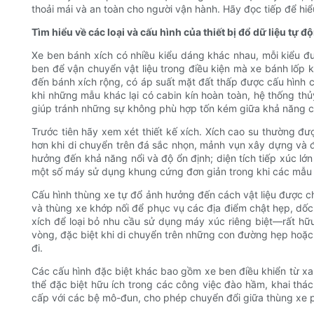
thoải mái và an toàn cho người vận hành. Hãy đọc tiếp để hiể
Tìm hiểu về các loại và cấu hình của thiết bị đổ dữ liệu tự 
Xe ben bánh xích có nhiều kiểu dáng khác nhau, mỗi kiểu đ
ben để vận chuyển vật liệu trong điều kiện mà xe bánh lốp
đến bánh xích rộng, có áp suất mặt đất thấp được cấu hình c
khi những mẫu khác lại có cabin kín hoàn toàn, hệ thống thủ
giúp tránh những sự không phù hợp tốn kém giữa khả năng c
Trước tiên hãy xem xét thiết kế xích. Xích cao su thường đ
hơn khi di chuyển trên đá sắc nhọn, mảnh vụn xây dựng và đ
hưởng đến khả năng nổi và độ ổn định; diện tích tiếp xúc lớn
một số máy sử dụng khung cứng đơn giản trong khi các mẫu c
Cấu hình thùng xe tự đổ ảnh hưởng đến cách vật liệu được ch
và thùng xe khớp nối để phục vụ các địa điểm chật hẹp, dố
xích để loại bỏ nhu cầu sử dụng máy xúc riêng biệt—rất hữ
vòng, đặc biệt khi di chuyển trên những con đường hẹp hoặ
đi.
Các cấu hình đặc biệt khác bao gồm xe ben điều khiển từ x
thể đặc biệt hữu ích trong các công việc đào hầm, khai thác
cấp với các bệ mô-đun, cho phép chuyển đổi giữa thùng xe 