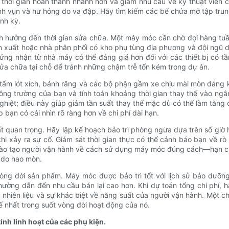
 thời gian hoàn thành nhanh hơn và giảm nhu cầu về kỹ thuật viên 
ảnh vụn và hư hỏng do va đập. Hãy tìm kiếm các bể chứa mỡ tập tru
nh kỳ.
nh hưởng đến thời gian sửa chữa. Một máy móc cần chờ đợi hàng tuầ
 sản xuất hoặc nhà phân phối có kho phụ tùng địa phương và đội ngũ
ứng nhận từ nhà máy có thể đáng giá hơn đối với các thiết bị có t
ửa chữa tại chỗ để tránh những chậm trễ tốn kém trong dự án.
ấm lót xích, bánh răng và các bộ phận gầm xe chịu mài mòn đáng kể
i công trường của bạn và tính toán khoảng thời gian thay thế vào n
hiệt; điều này giúp giảm tần suất thay thế mặc dù có thể làm tăng 
úp bạn có cái nhìn rõ ràng hơn về chi phí dài hạn.
t quan trọng. Hãy lập kế hoạch bảo trì phòng ngừa dựa trên số giờ 
i xảy ra sự cố. Giám sát thời gian thực có thể cảnh báo bạn về rò rỉ
đào tạo người vận hành về cách sử dụng máy móc đúng cách—hạn ch
 do hao mòn.
ế vòng đời sản phẩm. Máy móc được bảo trì tốt với lịch sử bảo dưỡn
thường dẫn đến nhu cầu bán lại cao hơn. Khi dự toán tổng chi phí, h
hụ nhiên liệu và sự khác biệt về năng suất của người vận hành. Một 
tế nhất trong suốt vòng đời hoạt động của nó.
ính linh hoạt của các phụ kiện.