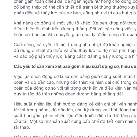
chắn gầm toàn chiều dài để ngăn ngừa hư hỏng cho động cơ 
cố bằng thép có thể cần thiết để tránh bị thủng thường xu
phận điện và thủy lực của xe ben, cũng như vị trí cửa hút gi
Khả năng cơ động là một yếu tố khác. Xe ben khớp nối thườ
điều khiển ổn định trên đường thẳng. Đối với các công việc 
hoặc còi báo lùi. Vận chuyển giữa các địa điểm cũng rất qua
Cuối cùng, các yếu tố môi trường như nhiệt độ khắc nghiệt 
đủ dùng ở nhiệt độ thấp và dầu thủy lực có độ nhớt phù hợp 
và các bộ phận thủy lực. Bằng cách đánh giá kỹ lưỡng địa hìn
Các yếu tố cần xem xét bao gồm hiệu suất động cơ, hiệu quả 
Việc lựa chọn động cơ là sự cân bằng giữa công suất, mức tiê
xoắn và độ bền cao, nhưng các thiết kế hiện đại chú trọng đ
xoắn của động cơ so với tải trọng dự kiến ​​và điều kiện vận 
duy trì tốc độ trên những đoạn đường bằng phẳng dài.
Hiệu suất nhiên liệu ảnh hưởng đáng kể đến chi phí vận hành
tế: tải trọng nặng, độ dốc lớn, chu kỳ dừng và khởi động thư
suất bao gồm phun nhiên liệu điều khiển điện tử, bộ tăng á
cầu tải. Một số nhà sản xuất cung cấp chế độ tiết kiệm nhiên
tải thấp.