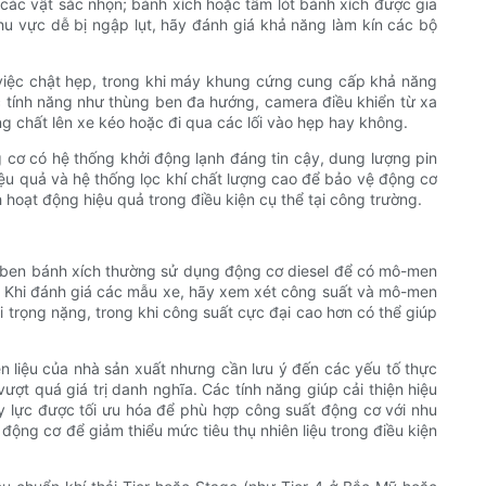
ác vật sắc nhọn; bánh xích hoặc tấm lót bánh xích được gia
u vực dễ bị ngập lụt, hãy đánh giá khả năng làm kín các bộ
 việc chật hẹp, trong khi máy khung cứng cung cấp khả năng
ác tính năng như thùng ben đa hướng, camera điều khiển từ xa
g chất lên xe kéo hoặc đi qua các lối vào hẹp hay không.
 cơ có hệ thống khởi động lạnh đáng tin cậy, dung lượng pin
iệu quả và hệ thống lọc khí chất lượng cao để bảo vệ động cơ
 hoạt động hiệu quả trong điều kiện cụ thể tại công trường.
. Xe ben bánh xích thường sử dụng động cơ diesel để có mô-men
ện. Khi đánh giá các mẫu xe, hãy xem xét công suất và mô-men
ải trọng nặng, trong khi công suất cực đại cao hơn có thể giúp
ên liệu của nhà sản xuất nhưng cần lưu ý đến các yếu tố thực
ượt quá giá trị danh nghĩa. Các tính năng giúp cải thiện hiệu
ủy lực được tối ưu hóa để phù hợp công suất động cơ với nhu
động cơ để giảm thiểu mức tiêu thụ nhiên liệu trong điều kiện