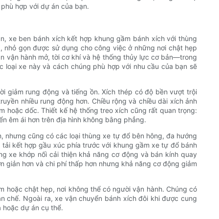
a phù hợp với dự án của bạn.
ản, xe ben bánh xích kết hợp khung gầm bánh xích với thùng
p, nhỏ gọn được sử dụng cho công việc ở những nơi chật hẹp
àn vận hành mở, tời cơ khí và hệ thống thủy lực cơ bản—trong
các loại xe này và cách chúng phù hợp với nhu cầu của bạn sẽ
i giảm rung động và tiếng ồn. Xích thép có độ bền vượt trội
ruyền nhiều rung động hơn. Chiều rộng và chiều dài xích ảnh
ềm hoặc dốc. Thiết kế hệ thống treo xích cũng rất quan trọng:
ển êm ái hơn trên địa hình không bằng phẳng.
ến, nhưng cũng có các loại thùng xe tự đổ bên hông, đa hướng
tải kết hợp gầu xúc phía trước với khung gầm xe tự đổ bánh
ng xe khớp nối cải thiện khả năng cơ động và bán kính quay
n giản hơn và chi phí thấp hơn nhưng khả năng cơ động giảm
m hoặc chật hẹp, nơi không thể có người vận hành. Chúng có
hạn chế. Ngoài ra, xe vận chuyển bánh xích đôi khi được cung
 hoặc dự án cụ thể.