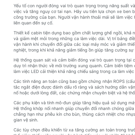
Yếu tố con người đóng vai trò quan trọng trong năng suất v
việc và tăng nguy cơ tai nạn. Hãy ưu tiên lựa chọn xe ben 
công trường của bạn. Người vận hành thoải mái sẽ làm việc h
liên quan đến sự cố.
Thiết kế cabin tiện dụng bao gồm chất lượng ghế ngồi, khả n
và giảm mệt mỏi trong những ca làm việc dài. Vị trí bảng đ
vận hành khi chuyển đổi giữa các loại máy móc và giảm thiểu
nghiệt, trong khi khả năng giảm tiếng ồn giúp tăng cường sự 
Hệ thống quan sát và cảm biến đóng vai trò quan trọng tại 
duy trì nhận thức về môi trường xung quanh. Cảm biến tiệm 
làm việc LED cải thiện khả năng chiếu sáng trong ca làm việ
Các tính năng an toàn cũng bao gồm chứng nhận ROPS (cấu tr
tắc ngắt điện được đánh dấu rõ ràng và sách hướng dẫn vận 
nổ hoặc dưới lòng đất, các chứng nhận chuyên biệt và hệ thốn
Các phụ kiện và tính mô-đun giúp tăng hiệu quả sử dụng máy
Hệ thống khớp nối nhanh giúp chuyển đổi nhanh chóng giữa 
chẳng hạn như phễu kín cho bùn, thùng cách nhiệt cho nhựa đ
gian vệ sinh.
Các tùy chọn điều khiển từ xa tăng cường an toàn trong trườ