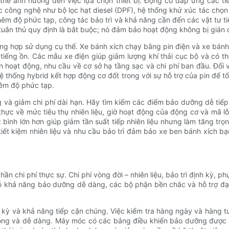
thể ảnh hưởng đến việc lựa chọn thiết bị. Động cơ đáp ứng các ti
công nghệ như bộ lọc hạt diesel (DPF), hệ thống khử xúc tác chọn 
êm độ phức tạp, công tác bảo trì và khả năng cần đến các vật tư tiê
tuân thủ quy định là bắt buộc; nó đảm bảo hoạt động không bị gián 
ờng hợp sử dụng cụ thể. Xe bánh xích chạy bằng pin điện và xe bánh
 tiếng ồn. Các mẫu xe điện giúp giảm lượng khí thải cục bộ và có t
n hoạt động, nhu cầu về cơ sở hạ tầng sạc và chi phí ban đầu. Đối 
 thống hybrid kết hợp động cơ đốt trong với sự hỗ trợ của pin để tố
hêm độ phức tạp.
ng và giảm chi phí dài hạn. Hãy tìm kiếm các điểm bảo dưỡng dễ tiếp
n thực về mức tiêu thụ nhiên liệu, giờ hoạt động của động cơ và m
g: bình lớn hơn giúp giảm tần suất tiếp nhiên liệu nhưng làm tăng tr
 tiết kiệm nhiên liệu và nhu cầu bảo trì đảm bảo xe ben bánh xích bạ
n chi phí thực sự. Chi phí vòng đời – nhiên liệu, bảo trì định kỳ, p
ó khả năng bảo dưỡng dễ dàng, các bộ phận bền chắc và hỗ trợ đại
ỳ và khả năng tiếp cận chúng. Việc kiểm tra hàng ngày và hàng tu
 chóng và dễ dàng. Máy móc có các bảng điều khiển bảo dưỡng đượ