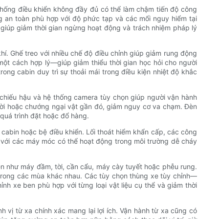
 thống điều khiển không đầy đủ có thể làm chậm tiến độ công
ng an toàn phù hợp với độ phức tạp và các mối nguy hiểm tại
n giúp giảm thời gian ngừng hoạt động và trách nhiệm pháp lý
hí. Ghế treo với nhiều chế độ điều chỉnh giúp giảm rung động
một cách hợp lý—giúp giảm thiểu thời gian học hỏi cho người
ong cabin duy trì sự thoải mái trong điều kiện nhiệt độ khắc
g chiếu hậu và hệ thống camera tùy chọn giúp người vận hành
gười hoặc chướng ngại vật gần đó, giảm nguy cơ va chạm. Đèn
quá trình đặt hoặc đổ hàng.
cabin hoặc bệ điều khiển. Lối thoát hiểm khẩn cấp, các công
i với các máy móc có thể hoạt động trong môi trường dễ cháy
ện như máy đầm, tời, cần cẩu, máy cày tuyết hoặc phễu rung.
 trong các mùa khác nhau. Các tùy chọn thùng xe tùy chỉnh—
nh xe ben phù hợp với từng loại vật liệu cụ thể và giảm thời
 vị từ xa chính xác mang lại lợi ích. Vận hành từ xa cũng có