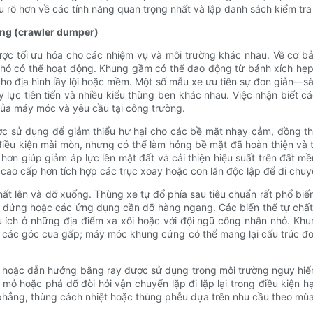
u rõ hơn về các tính năng quan trọng nhất và lập danh sách kiểm tr
động (crawler dumper)
ược tối ưu hóa cho các nhiệm vụ và môi trường khác nhau. Về cơ b
 khó có thể hoạt động. Khung gầm có thể dao động từ bánh xích hẹ
ho địa hình lầy lội hoặc mềm. Một số mẫu xe ưu tiên sự đơn giản—s
y lực tiên tiến và nhiều kiểu thùng ben khác nhau. Việc nhận biết 
ủa máy móc và yêu cầu tại công trường.
ược sử dụng để giảm thiểu hư hại cho các bề mặt nhạy cảm, đồng thờ
iều kiện mài mòn, nhưng có thể làm hỏng bề mặt đã hoàn thiện và t
 hơn giúp giảm áp lực lên mặt đất và cải thiện hiệu suất trên đất m
ao cấp hơn tích hợp các trục xoay hoặc con lăn độc lập để di chuy
ất lên và dỡ xuống. Thùng xe tự đổ phía sau tiêu chuẩn rất phổ bi
c đứng hoặc các ứng dụng cần dỡ hàng ngang. Các biến thể tự chất 
u ích ở những địa điểm xa xôi hoặc với đội ngũ công nhân nhỏ. Khu
c các góc cua gấp; máy móc khung cứng có thể mang lại cấu trúc đơ
a hoặc dẫn hướng bằng ray được sử dụng trong môi trường nguy hiể
 mỏ hoặc phá dỡ đòi hỏi vận chuyển lặp đi lặp lại trong điều kiện 
phẳng, thùng cách nhiệt hoặc thùng phễu dựa trên nhu cầu theo mùa