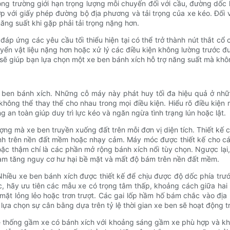
ng trường giới hạn trọng lượng mỗi chuyến đối với cầu, đường dố
với giấy phép đường bộ địa phương và tải trọng của xe kéo. Đối với
ăng suất khi gặp phải tải trọng nặng hơn.
ỉ đáp ứng các yêu cầu tối thiểu hiện tại có thể trở thành nút thắt c
uyển vật liệu nặng hơn hoặc xử lý các điều kiện không lường trước đ
h sẽ giúp bạn lựa chọn một xe ben bánh xích hỗ trợ năng suất mà kh
 xe ben bánh xích. Những cỗ máy này phát huy tối đa hiệu quả ở n
ng thể thay thế cho nhau trong mọi điều kiện. Hiểu rõ điều kiện 
ng an toàn giúp duy trì lực kéo và ngăn ngừa tình trạng lún hoặc lật.
ượng mà xe ben truyền xuống đất trên mỗi đơn vị diện tích. Thiết kế
rãnh trên nền đất mềm hoặc nhạy cảm. Máy móc được thiết kế cho c
oặc thậm chí là các phần mở rộng bánh xích nổi tùy chọn. Ngược lại
 làm tăng nguy cơ hư hại bề mặt và mất độ bám trên nền đất mềm.
hiều xe ben bánh xích được thiết kế để chịu được độ dốc phía trướ
ốc, hãy ưu tiên các mẫu xe có trọng tâm thấp, khoảng cách giữa ha
mặt lỏng lẻo hoặc trơn trượt. Các gai lốp hầm hố bám chắc vào địa
ựa chọn sự cân bằng dựa trên tỷ lệ thời gian xe ben sẽ hoạt động tr
hệ thống gầm xe có bánh xích với khoảng sáng gầm xe phù hợp và 