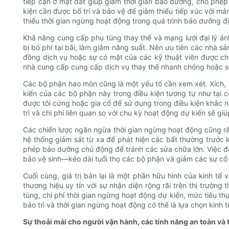
tiếp cận ở mặt đất giúp giảm thời gian bảo dưỡng, cho phép
kiện cần được bố trí và bảo vệ để giảm thiểu tiếp xúc với m
thiểu thời gian ngừng hoạt động trong quá trình bảo dưỡng đị
Khả năng cung cấp phụ tùng thay thế và mạng lưới đại lý ả
bị bỏ phí tại bãi, làm giảm năng suất. Nên ưu tiên các nhà
đồng dịch vụ hoặc sự có mặt của các kỹ thuật viên được ch
nhà cung cấp cung cấp dịch vụ thay thế nhanh chóng hoặc s
Các bộ phận hao mòn cũng là một yếu tố cần xem xét. Xích, t
kiến ​​của các bộ phận này trong điều kiện tương tự như tạ
được tôi cứng hoặc gia cố để sử dụng trong điều kiện khắc ng
trì và chi phí liên quan so với chu kỳ hoạt động dự kiến ​​sẽ gi
Các chiến lược ngăn ngừa thời gian ngừng hoạt động cũng rấ
hệ thống giám sát từ xa để phát hiện các bất thường trước kh
phép bảo dưỡng chủ động để tránh các sửa chữa lớn. Việc 
bảo vệ sinh—kéo dài tuổi thọ các bộ phận và giảm các sự cố
Cuối cùng, giá trị bán lại là một phần hữu hình của kinh t
thương hiệu uy tín với sự nhận diện rộng rãi trên thị trường 
tùng, chi phí thời gian ngừng hoạt động dự kiến, mức tiêu t
bảo trì và thời gian ngừng hoạt động có thể là lựa chọn kinh 
Sự thoải mái cho người vận hành, các tính năng an toàn và t