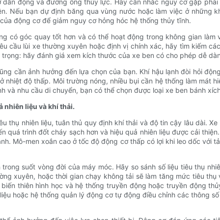
dẫn động và đường ống thủy lực. Hãy cân nhắc nguy cơ gặp phải c
yên. Nếu bạn dự định băng qua vùng nước hoặc làm việc ở những kh
ó của động cơ để giảm nguy cơ hỏng hóc hệ thống thủy tĩnh.
ng có góc quay tốt hơn và có thể hoạt động trong không gian làm
yêu cầu lùi xe thường xuyên hoặc định vị chính xác, hãy tìm kiếm c
n trọng: hãy đánh giá xem kích thước của xe ben có cho phép dễ dàn
cũng cần ảnh hưởng đến lựa chọn của bạn. Khí hậu lạnh đòi hỏi động
ở nhiệt độ thấp. Môi trường nóng, nhiều bụi cần hệ thống làm mát h
h và nhu cầu di chuyển, bạn có thể chọn được loại xe ben bánh xích
nhiên liệu và khí thải.
u thụ nhiên liệu, tuân thủ quy định khí thải và độ tin cậy lâu dài
ến quá trình đốt cháy sạch hơn và hiệu quả nhiên liệu được cải thi
hành. Mô-men xoắn cao ở tốc độ động cơ thấp có lợi khi leo dốc với t
 trong suốt vòng đời của máy móc. Hãy so sánh số liệu tiêu thụ nhi
ờng xuyên, hoặc thời gian chạy không tải sẽ làm tăng mức tiêu thụ v
p biến thiên hình học và hệ thống truyền động hoặc truyền động th
 liệu hoặc hệ thống quản lý động cơ tự động điều chỉnh các thông số 