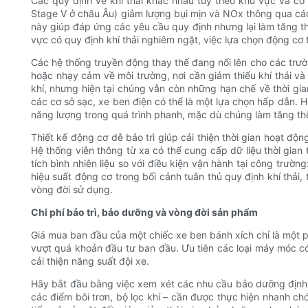
Các quy định về khí thải khác nhau tùy theo khu vực và có 
Stage V ở châu Âu) giảm lượng bụi mịn và NOx thông qua các 
này giúp đáp ứng các yêu cầu quy định nhưng lại làm tăng th
vực có quy định khí thải nghiêm ngặt, việc lựa chọn động cơ 
Các hệ thống truyền động thay thế đang nổi lên cho các trư
hoặc nhạy cảm về môi trường, nơi cần giảm thiểu khí thải và
khí, nhưng hiện tại chúng vẫn còn những hạn chế về thời gia
các cơ sở sạc, xe ben điện có thể là một lựa chọn hấp dẫn. Hệ
năng lượng trong quá trình phanh, mặc dù chúng làm tăng t
Thiết kế động cơ dễ bảo trì giúp cải thiện thời gian hoạt độ
Hệ thống viễn thông từ xa có thể cung cấp dữ liệu thời gia
tích bình nhiên liệu so với điều kiện vận hành tại công trườn
hiệu suất động cơ trong bối cảnh tuân thủ quy định khí thải,
vòng đời sử dụng.
Chi phí bảo trì, bảo dưỡng và vòng đời sản phẩm
Giá mua ban đầu của một chiếc xe ben bánh xích chỉ là một phầ
vượt quá khoản đầu tư ban đầu. Ưu tiên các loại máy móc c
cải thiện năng suất đội xe.
Hãy bắt đầu bằng việc xem xét các nhu cầu bảo dưỡng định k
các điểm bôi trơn, bộ lọc khí – cần được thực hiện nhanh