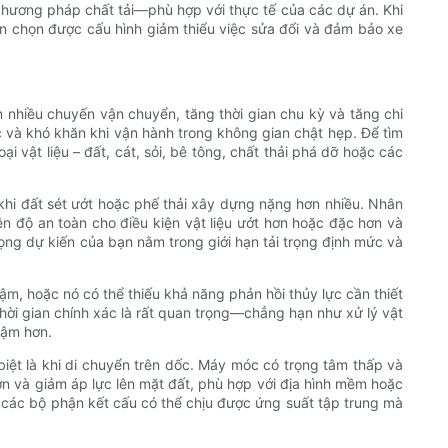
 phương pháp chất tải—phù hợp với thực tế của các dự án. Khi
ạn chọn được cấu hình giảm thiểu việc sửa đổi và đảm bảo xe
n nhiều chuyến vận chuyển, tăng thời gian chu kỳ và tăng chi
ức và khó khăn khi vận hành trong không gian chật hẹp. Để tìm
i vật liệu – đất, cát, sỏi, bê tông, chất thải phá dỡ hoặc các
g khi đất sét ướt hoặc phế thải xây dựng nặng hơn nhiều. Nhân
ên độ an toàn cho điều kiện vật liệu ướt hơn hoặc đặc hơn và
ọng dự kiến ​​của bạn nằm trong giới hạn tải trọng định mức và
m, hoặc nó có thể thiếu khả năng phản hồi thủy lực cần thiết
thời gian chính xác là rất quan trọng—chẳng hạn như xử lý vật
hậm hơn.
biệt là khi di chuyển trên dốc. Máy móc có trọng tâm thấp và
ơn và giảm áp lực lên mặt đất, phù hợp với địa hình mềm hoặc
 các bộ phận kết cấu có thể chịu được ứng suất tập trung mà