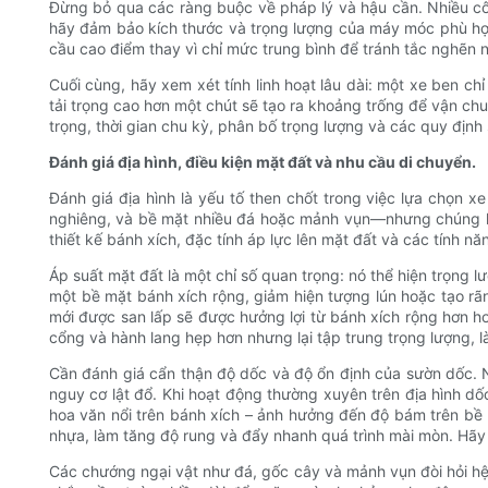
Đừng bỏ qua các ràng buộc về pháp lý và hậu cần. Nhiều cô
hãy đảm bảo kích thước và trọng lượng của máy móc phù hợp 
cầu cao điểm thay vì chỉ mức trung bình để tránh tắc nghẽn n
Cuối cùng, hãy xem xét tính linh hoạt lâu dài: một xe ben ch
tải trọng cao hơn một chút sẽ tạo ra khoảng trống để vận ch
trọng, thời gian chu kỳ, phân bố trọng lượng và các quy địn
Đánh giá địa hình, điều kiện mặt đất và nhu cầu di chuyển.
Đánh giá địa hình là yếu tố then chốt trong việc lựa chọn
nghiêng, và bề mặt nhiều đá hoặc mảnh vụn—nhưng chúng khô
thiết kế bánh xích, đặc tính áp lực lên mặt đất và các tính nă
Áp suất mặt đất là một chỉ số quan trọng: nó thể hiện trọng l
một bề mặt bánh xích rộng, giảm hiện tượng lún hoặc tạo 
mới được san lấp sẽ được hưởng lợi từ bánh xích rộng hơn h
cổng và hành lang hẹp hơn nhưng lại tập trung trọng lượng,
Cần đánh giá cẩn thận độ dốc và độ ổn định của sườn dốc. N
nguy cơ lật đổ. Khi hoạt động thường xuyên trên địa hình d
hoa văn nổi trên bánh xích – ảnh hưởng đến độ bám trên bề 
nhựa, làm tăng độ rung và đẩy nhanh quá trình mài mòn. Hãy l
Các chướng ngại vật như đá, gốc cây và mảnh vụn đòi hỏi 