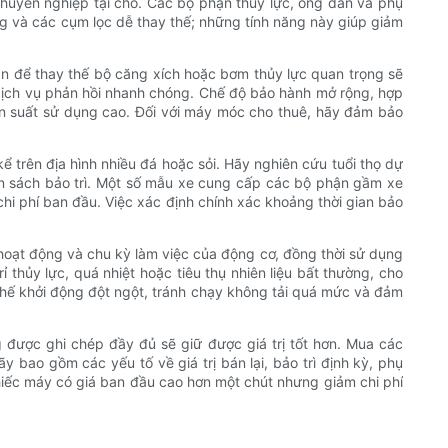
chuyên nghiệp tại chỗ. Các bộ phận thủy lực, ống dẫn và phụ
ng và các cụm lọc dễ thay thế; những tính năng này giúp giảm
n để thay thế bộ căng xích hoặc bơm thủy lực quan trọng sẽ
 dịch vụ phản hồi nhanh chóng. Chế độ bảo hành mở rộng, hợp
ần suất sử dụng cao. Đối với máy móc cho thuê, hãy đảm bảo
 trên địa hình nhiều đá hoặc sỏi. Hãy nghiên cứu tuổi thọ dự
gân sách bảo trì. Một số mẫu xe cung cấp các bộ phận gầm xe
chi phí ban đầu. Việc xác định chính xác khoảng thời gian bảo
hoạt động và chu kỳ làm việc của động cơ, đồng thời sử dụng
 thủy lực, quá nhiệt hoặc tiêu thụ nhiên liệu bất thường, cho
ế khởi động đột ngột, tránh chạy không tải quá mức và đảm
g được ghi chép đầy đủ sẽ giữ được giá trị tốt hơn. Mua các
ãy bao gồm các yếu tố về giá trị bán lại, bảo trì định kỳ, phụ
chiếc máy có giá ban đầu cao hơn một chút nhưng giảm chi phí