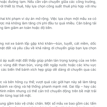
c hoặc đường tạm. Nếu cần vận chuyển giữa các công trường,
 thiết bị thuê, hãy lựa chọn công suất thuê phù hợp với nhu
ổ chai khi phạm vi dự án mở rộng. Việc lựa chọn một mẫu xe có
ược mà không làm tăng chi phí đầu tư quá nhiều. Cân bằng tải
ông làm giảm an toàn hoặc độ bền.
hững nơi xe bánh lốp gặp khó khăn—bùn, tuyết, cát mềm, dốc
mặt đất và yêu cầu về khả năng di chuyển giúp bạn lựa chọn
 có áp suất mặt đất thấp giúp phân tán trọng lượng của xe trên
ác vùng đất than bùn, vùng đất ngập nước hoặc các khu vực
, các biến thể bánh xích hẹp giúp dễ dàng di chuyển qua các
c và bên hông cụ thể; vượt quá các giới hạn này sẽ làm tăng
i bánh xe rộng và hệ thống phanh mạnh mẽ. Gai lốp – hay các
 hình mềm nhưng có thể cản trở chuyển động trên bề mặt trải
ên từng loại bề mặt.
khung gầm bảo vệ chắc chắn. Một số mẫu xe bao gồm các tấm