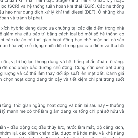
êu chuẩn khí thải Tier hoặc Stage (như Tier 4 ở Bắc Mỹ hoặc
lọc (SCR) và hệ thống tuần hoàn khí thải (EGR). Các hệ thống
u hao như dung dịch xử lý khí thải diesel (DEF). Ở những khu
đoạn và tránh bị phạt.
 xích hybrid đang được ưa chuộng tại các địa điểm trong nhà
hể giảm nhu cầu bảo trì bằng cách loại bỏ một số hệ thống cơ
với các dự án có thời gian hoạt động hạn chế hoặc nơi có sẵn
i ưu hóa việc sử dụng nhiên liệu trong giờ cao điểm và thu hồi
 cận, vị trí bộ lọc thông dụng và hệ thống chẩn đoán rõ ràng.
ã lỗi để cho phép bảo dưỡng chủ động. Cũng cần xem xét dung
ọng lượng và có thể làm thay đổi áp suất lên mặt đất. Đánh giá
n chọn hoạt động đáng tin cậy và tiết kiệm chi phí trong suốt
hụ tùng, thời gian ngừng hoạt động và bán lại sau này – thường
 lý mạnh mẽ có thể làm giảm đáng kể tổng chi phí sở hữu và
ần – dầu động cơ, dầu thủy lực, nước làm mát, độ căng xích,
c nhóm lại, các điểm châm dầu được mã hóa màu và khả năng