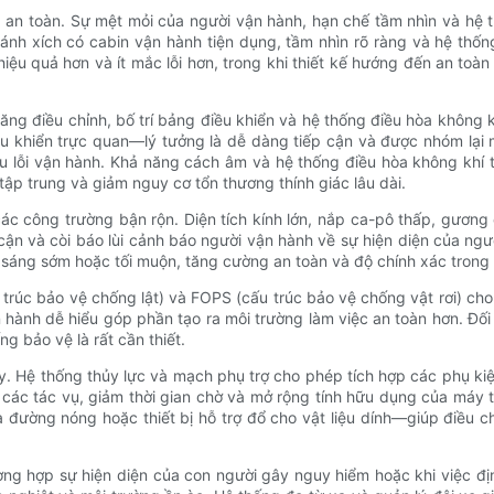
à an toàn. Sự mệt mỏi của người vận hành, hạn chế tầm nhìn và hệ
bánh xích có cabin vận hành tiện dụng, tầm nhìn rõ ràng và hệ thố
iệu quả hơn và ít mắc lỗi hơn, trong khi thiết kế hướng đến an toà
ăng điều chỉnh, bố trí bảng điều khiển và hệ thống điều hòa không k
iều khiển trực quan—lý tưởng là dễ dàng tiếp cận và được nhóm lại 
 lỗi vận hành. Khả năng cách âm và hệ thống điều hòa không khí tr
tập trung và giảm nguy cơ tổn thương thính giác lâu dài.
các công trường bận rộn. Diện tích kính lớn, nắp ca-pô thấp, gươn
cận và còi báo lùi cảnh báo người vận hành về sự hiện diện của n
c sáng sớm hoặc tối muộn, tăng cường an toàn và độ chính xác trong 
úc bảo vệ chống lật) và FOPS (cấu trúc bảo vệ chống vật rơi) cho 
hành dễ hiểu góp phần tạo ra môi trường làm việc an toàn hơn. Đố
g bảo vệ là rất cần thiết.
. Hệ thống thủy lực và mạch phụ trợ cho phép tích hợp các phụ ki
các tác vụ, giảm thời gian chờ và mở rộng tính hữu dụng của máy
ường nóng hoặc thiết bị hỗ trợ đổ cho vật liệu dính—giúp điều chỉ
ng hợp sự hiện diện của con người gây nguy hiểm hoặc khi việc định