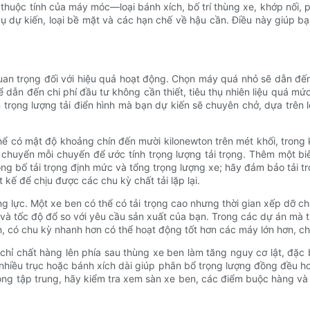
c thuộc tính của máy móc—loại bánh xích, bố trí thùng xe, khớp nối,
 dự kiến, loại bề mặt và các hạn chế về hậu cần. Điều này giúp b
quan trọng đối với hiệu quả hoạt động. Chọn máy quá nhỏ sẽ dẫn đế
ể dẫn đến chi phí đầu tư không cần thiết, tiêu thụ nhiên liệu quá m
ng lượng tải điển hình mà bạn dự kiến ​​sẽ chuyên chở, dựa trên loạ
 thể có mật độ khoảng chín đến mười kilonewton trên mét khối, tron
 chuyển mỗi chuyến để ước tính trọng lượng tải trọng. Thêm một bi
ông bố tải trọng định mức và tổng trọng lượng xe; hãy đảm bảo tải tr
kế để chịu được các chu kỳ chất tải lặp lại.
 lực. Một xe ben có thể có tải trọng cao nhưng thời gian xếp dỡ chậ
 và tốc độ đổ so với yêu cầu sản xuất của bạn. Trong các dự án mà 
 có chu kỳ nhanh hơn có thể hoạt động tốt hơn các máy lớn hơn, c
chỉ chất hàng lên phía sau thùng xe ben làm tăng nguy cơ lật, đặc 
nhiều trục hoặc bánh xích dài giúp phân bổ trọng lượng đồng đều h
ọng tập trung, hãy kiểm tra xem sàn xe ben, các điểm buộc hàng và