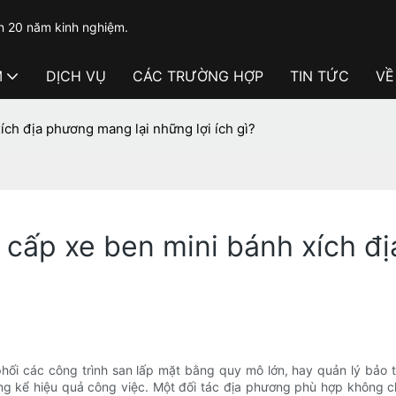
n 20 năm kinh nghiệm.
M
DỊCH VỤ
CÁC TRƯỜNG HỢP
TIN TỨC
VỀ
ích địa phương mang lại những lợi ích gì?
 cấp xe ben mini bánh xích đ
i các công trình san lấp mặt bằng quy mô lớn, hay quản lý bảo tr
ng kể hiệu quả công việc. Một đối tác địa phương phù hợp không c