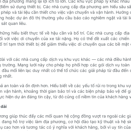
ịa phương mang lại lợi ích to lớn. Các khu vực pháp lý khác nhau c
điểm sử dụng thiết bị. Các nhà cung cấp địa phương am hiểu sâu sắ
 phép và tài liệu cần thiết cho việc vận chuyển và vận hành. Hướng
ng hoặc dự án đô thị thường yêu cầu báo cáo nghiêm ngặt và tài l
sát quan liêu.
hững hiểu biết thực tế về hậu cần và bố trí. Các nhà cung cấp đị
với việc di chuyển của xe tải nặng. Họ có thể đề xuất các chiến lư
ố trí tạm thời thiết bị để giảm thiểu việc di chuyển qua các bề m
 dài với các nhà cung cấp dịch vụ khu vực khác — các nhà điều hành
g trường. Mạng lưới này cho phép họ phối hợp các gói dịch vụ toàn
đầu mối liên lạc duy nhất có thể tổ chức các giải pháp từ đầu đến
g nhất.
an toàn và ổn định hơn. Hiểu biết về các yếu tố rủi ro trong khu vự
n vận hành, khoảng thời gian bảo trì và các biện pháp bảo vệ để g
c hiện dự án đáng tin cậy, từ đó củng cố niềm tin của khách hàng v
 dài
ương giúp thúc đẩy các mối quan hệ cộng đồng vượt ra ngoài các gi
n đang hỗ trợ việc làm địa phương, cơ hội đào tạo kỹ thuật và hệ s
ụ cao hơn và tương tác có ý nghĩa với khách hàng, bởi vì uy tín c