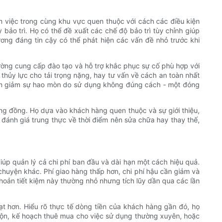
 việc trong cùng khu vực quen thuộc với cách các điều kiện
o trì. Họ có thể đề xuất các chế độ bảo trì tùy chỉnh giúp
ương đáng tin cậy có thể phát hiện các vấn đề nhỏ trước khi
ờng cung cấp đào tạo và hỗ trợ khắc phục sự cố phù hợp với
 thủy lực cho tải trọng nặng, hay tư vấn về cách an toàn nhất
 làm giảm sự hao mòn do sử dụng không đúng cách - một đóng
cộng đồng. Họ dựa vào khách hàng quen thuộc và sự giới thiệu,
, đánh giá trung thực về thời điểm nên sửa chữa hay thay thế,
iúp quản lý cả chi phí ban đầu và dài hạn một cách hiệu quả.
uyện khác. Phí giao hàng thấp hơn, chi phí hậu cần giảm và
hoản tiết kiệm này thường nhỏ nhưng tích lũy dần qua các lần
ạt hơn. Hiểu rõ thực tế dòng tiền của khách hàng gần đó, họ
rộn, kế hoạch thuê mua cho việc sử dụng thường xuyên, hoặc