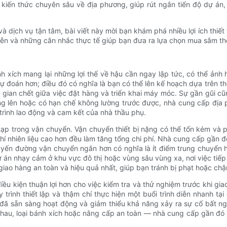
kiến ​​thức chuyên sâu về địa phương, giúp rút ngắn tiến độ dự án,
à dịch vụ tận tâm, bài viết này mời bạn khám phá nhiều lợi ích thiết
iễn và những cân nhắc thực tế giúp bạn đưa ra lựa chọn mua sắm thôn
 xích mang lại những lợi thế về hậu cần ngay lập tức, có thể ảnh
đoán hơn; điều đó có nghĩa là bạn có thể lên kế hoạch dựa trên thời 
 gian chết giữa việc đặt hàng và triển khai máy móc. Sự gần gũi c
ng lên hoặc có hạn chế không lường trước được, nhà cung cấp đị
trình lao động và cam kết của nhà thầu phụ.
ạp trong vận chuyển. Vận chuyển thiết bị nặng có thể tốn kém và 
hí nhiên liệu cao hơn đều làm tăng tổng chi phí. Nhà cung cấp gần đ
yến đường vận chuyển ngắn hơn có nghĩa là ít điểm trung chuyển hơ
dự án nhạy cảm ở khu vực đô thị hoặc vùng sâu vùng xa, nơi việc ti
ao hàng an toàn và hiệu quả nhất, giúp bạn tránh bị phạt hoặc chậm
ạo điều kiện thuận lợi hơn cho việc kiểm tra và thử nghiệm trước khi
y trình thiết lập và thậm chí thực hiện một buổi trình diễn nhanh 
bị đã sẵn sàng hoạt động và giảm thiểu khả năng xảy ra sự cố bất 
hau, loại bánh xích hoặc nâng cấp an toàn — nhà cung cấp gần đó t