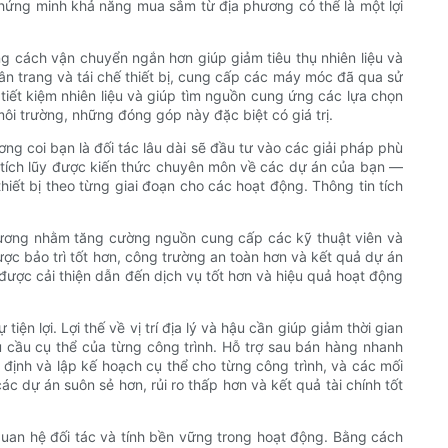
chứng minh khả năng mua sắm từ địa phương có thể là một lợi
g cách vận chuyển ngắn hơn giúp giảm tiêu thụ nhiên liệu và
ân trang và tái chế thiết bị, cung cấp các máy móc đã qua sử
tiết kiệm nhiên liệu và giúp tìm nguồn cung ứng các lựa chọn
ôi trường, những đóng góp này đặc biệt có giá trị.
ng coi bạn là đối tác lâu dài sẽ đầu tư vào các giải pháp phù
ọ tích lũy được kiến ​​thức chuyên môn về các dự án của bạn —
thiết bị theo từng giai đoạn cho các hoạt động. Thông tin tích
phương nhằm tăng cường nguồn cung cấp các kỹ thuật viên và
ược bảo trì tốt hơn, công trường an toàn hơn và kết quả dự án
ược cải thiện dẫn đến dịch vụ tốt hơn và hiệu quả hoạt động
iện lợi. Lợi thế về vị trí địa lý và hậu cần giúp giảm thời gian
u cầu cụ thể của từng công trình. Hỗ trợ sau bán hàng nhanh
 định và lập kế hoạch cụ thể cho từng công trình, và các mối
 dự án suôn sẻ hơn, rủi ro thấp hơn và kết quả tài chính tốt
 quan hệ đối tác và tính bền vững trong hoạt động. Bằng cách