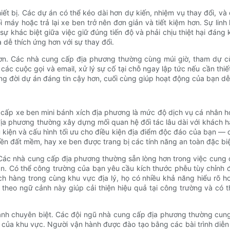
thiết bị. Các dự án có thể kéo dài hơn dự kiến, nhiệm vụ thay đổi, 
máy hoặc trả lại xe ben trở nên đơn giản và tiết kiệm hơn. Sự linh h
 sự khác biệt giữa việc giữ đúng tiến độ và phải chịu thiệt hại đáng
à dễ thích ứng hơn với sự thay đổi.
 hơn. Các nhà cung cấp địa phương thường cùng múi giờ, tham dự c
ác cuộc gọi và email, xử lý sự cố tại chỗ ngay lập tức nếu cần thiế
ng đời dự án đáng tin cậy hơn, cuối cùng giúp hoạt động của bạn dễ
ung cấp xe ben mini bánh xích địa phương là mức độ dịch vụ cá nhân
địa phương thường xây dựng mối quan hệ đối tác lâu dài với khách 
 kiện và cấu hình tối ưu cho điều kiện địa điểm độc đáo của bạn —
 nền đất mềm, hay xe ben được trang bị các tính năng an toàn đặc bi
 Các nhà cung cấp địa phương thường sẵn lòng hơn trong việc cung 
n. Có thể công trường của bạn yêu cầu kích thước phễu tùy chỉnh để
ách hàng trong cùng khu vực địa lý, họ có nhiều khả năng hiểu rõ 
ỉnh theo ngữ cảnh này giúp cải thiện hiệu quả tại công trường và c
nh chuyên biệt. Các đội ngũ nhà cung cấp địa phương thường cung
h của khu vực. Người vận hành được đào tạo bằng các bài trình diễn