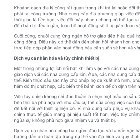
Khoảng cách địa lý cũng rất quan trọng khi trả lại hoặc đổi 
phải tại công trường. Nhà cung cấp địa phương giúp việc đổi 
thời gian là tiền bạc; việc đổi máy nhanh chóng có thể tạo ra
đến bảo trì đều ở gần, toàn bộ hoạt động sẽ ít bị gián đoạn v
Cuối cùng, chuỗi cung ứng ngắn hỗ trợ giao tiếp hiệu quả
cộng đồng. Điều này có thể dẫn đến phản hồi nhanh hơn cho c
trực tiếp góp phần vào hoạt động hậu cần suôn sẻ hơn và vò
Dịch vụ cá nhân hóa và tùy chỉnh thiết bị
Một trong những lợi ích nổi bật khi làm việc với các nhà c
giao dịch với các nhà cung cấp lớn, ở xa, các nhà cung cấp 
thể. Kiến thức sâu sắc này cho phép họ đề xuất mô hình, phụ
hẻm đô thị chật hẹp, các biến thể bánh xích để ổn định trên
Việc tùy chỉnh không chỉ đơn thuần là chọn một mẫu có sẵn.
bên thứ ba phù hợp với nhu cầu cụ thể của công việc của bạ
để kết nối với thiết bị hiện có. Vì nhà cung cấp phục vụ kh
chỉnh thực tế giúp mang lại hiệu suất tốt hơn. Việc tùy ch
ngừa sự không phù hợp giữa nhiệm vụ và thiết bị.
Dịch vụ cá nhân hóa cũng bao gồm đào tạo và tư vấn vận hà
hướng dẫn an toàn tập trung cụ thể vào địa hình và quy địn