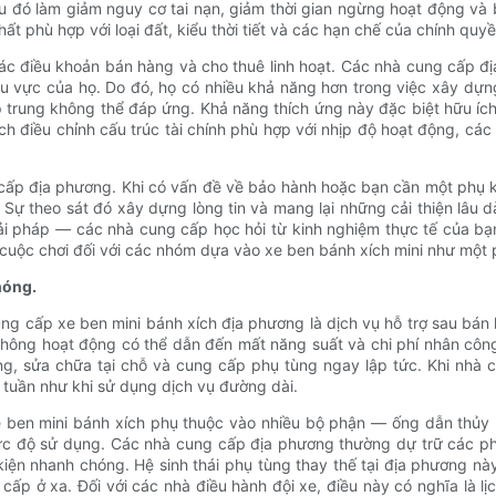
ều đó làm giảm nguy cơ tai nạn, giảm thời gian ngừng hoạt động và
hất phù hợp với loại đất, kiểu thời tiết và các hạn chế của chính qu
ác điều khoản bán hàng và cho thuê linh hoạt. Các nhà cung cấp đ
u vực của họ. Do đó, họ có nhiều khả năng hơn trong việc xây dựn
 trung không thể đáp ứng. Khả năng thích ứng này đặc biệt hữu ích
h điều chỉnh cấu trúc tài chính phù hợp với nhịp độ hoạt động, cá
cấp địa phương. Khi có vấn đề về bảo hành hoặc bạn cần một phụ 
 Sự theo sát đó xây dựng lòng tin và mang lại những cải thiện lâu d
ải pháp — các nhà cung cấp học hỏi từ kinh nghiệm thực tế của bạn 
 cuộc chơi đối với các nhóm dựa vào xe ben bánh xích mini như một p
hóng.
 cung cấp xe ben mini bánh xích địa phương là dịch vụ hỗ trợ sau b
n không hoạt động có thể dẫn đến mất năng suất và chi phí nhân cô
, sửa chữa tại chỗ và cung cấp phụ tùng ngay lập tức. Khi nhà c
i tuần như khi sử dụng dịch vụ đường dài.
Xe ben mini bánh xích phụ thuộc vào nhiều bộ phận — ống dẫn thủy 
c độ sử dụng. Các nhà cung cấp địa phương thường dự trữ các phụ
kiện nhanh chóng. Hệ sinh thái phụ tùng thay thế tại địa phương nà
ấp ở xa. Đối với các nhà điều hành đội xe, điều này có nghĩa là lị