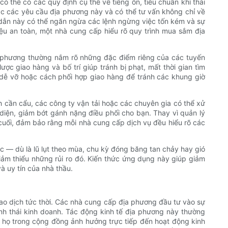
ó thể có các quy định cụ thể về tiếng ồn, tiêu chuẩn khí thải
c các yêu cầu địa phương này và có thể tư vấn không chỉ về
 dẫn này có thể ngăn ngừa các lệnh ngừng việc tốn kém và sự
iệu an toàn, một nhà cung cấp hiểu rõ quy trình mua sắm địa
a phương thường nắm rõ những đặc điểm riêng của các tuyến
ợc giao hàng và bố trí giúp tránh bị phạt, mất thời gian tìm
ặt dễ vỡ hoặc cách phối hợp giao hàng để tránh các khung giờ
 cần cẩu, các công ty vận tải hoặc các chuyên gia có thể xử
 diện, giảm bớt gánh nặng điều phối cho bạn. Thay vì quản lý
 cuối, đảm bảo rằng mỗi nhà cung cấp dịch vụ đều hiểu rõ các
c — dù là lũ lụt theo mùa, chu kỳ đóng băng tan chảy hay gió
iảm thiểu những rủi ro đó. Kiến thức ứng dụng này giúp giảm
à uy tín của nhà thầu.
ao dịch tức thời. Các nhà cung cấp địa phương đầu tư vào sự
inh thái kinh doanh. Tác động kinh tế địa phương này thường
ủa họ trong cộng đồng ảnh hưởng trực tiếp đến hoạt động kinh