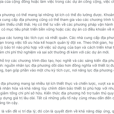
m gia của cộng đồng hoặc làm việc trong các dự án công cộng, việc 
 phương có thể mang lại những lợi ích có thể đo lường được. Khoản
hà cung cấp địa phương cũng có thể tham gia vào các chương trình t
ảm thiểu chất thải. Họ có thể tư vấn về các phương pháp vận hành 
y có mục tiêu phát triển bền vững hoặc các dự án có điều khoản về m
qua các tương tác tích cực và nhất quán. Các nhà cung cấp địa phươ
ạn trong việc tối ưu hóa kế hoạch quản lý đội xe. Theo thời gian, h
kỳ bảo trì nào phù hợp với việc sử dụng của bạn và cách triển khai 
ảm chi phí thử nghiệm và sai sót thường đi kèm với các dự án mới.
 trợ các chương trình đào tạo, học nghề và các sáng kiến ​​địa 
ành: nguồn nhân lực địa phương dồi dào hơn đồng nghĩa với thiết bị đ
, bạn góp phần vào một chu kỳ tích cực, nơi năng lực địa phương đ
a phương mang lại nhiều lợi ích thiết thực và chiến lược, vượt xa sự t
á nhân hóa và khả năng tùy chỉnh đảm bảo thiết bị phù hợp với nh
iảm tổng chi phí sở hữu. Kiến thức địa phương hỗ trợ tuân thủ quy
ựng giá trị lâu dài. Tất cả những yếu tố này cùng nhau dẫn đến các
áng tin cậy.
à vấn đề vị trí địa lý; đó còn là quyết định về khả năng đáp ứng,