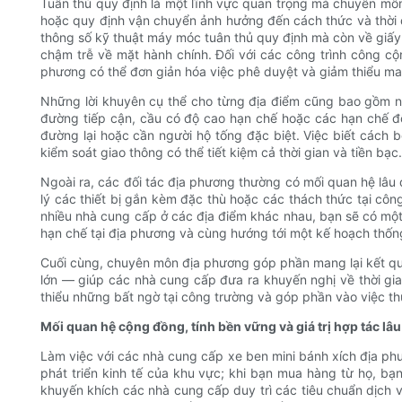
Tuân thủ quy định là một lĩnh vực quan trọng mà chuyên môn đ
hoặc quy định vận chuyển ảnh hưởng đến cách thức và thời 
thông số kỹ thuật máy móc tuân thủ quy định mà còn về giấy
chậm trễ về mặt hành chính. Đối với các công trình công cộ
phương có thể đơn giản hóa việc phê duyệt và giảm thiểu ma 
Những lời khuyên cụ thể cho từng địa điểm cũng bao gồm n
đường tiếp cận, cầu có độ cao hạn chế hoặc các hạn chế đối 
đường lại hoặc cần người hộ tống đặc biệt. Việc biết cách b
kiểm soát giao thông có thể tiết kiệm cả thời gian và tiền bạc.
Ngoài ra, các đối tác địa phương thường có mối quan hệ lâu
lý các thiết bị gắn kèm đặc thù hoặc các thách thức tại côn
nhiều nhà cung cấp ở các địa điểm khác nhau, bạn sẽ có một 
hạn chế tại địa phương và cùng hướng tới một kế hoạch thốn
Cuối cùng, chuyên môn địa phương góp phần mang lại kết quả 
lớn — giúp các nhà cung cấp đưa ra khuyến nghị về thời gia
thiểu những bất ngờ tại công trường và góp phần vào việc thự
Mối quan hệ cộng đồng, tính bền vững và giá trị hợp tác lâu
Làm việc với các nhà cung cấp xe ben mini bánh xích địa ph
phát triển kinh tế của khu vực; khi bạn mua hàng từ họ, bạ
khuyến khích các nhà cung cấp duy trì các tiêu chuẩn dịch v