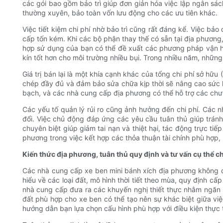
các gói bao gồm bảo trì giúp đơn giản hóa việc lập ngân sá
thường xuyên, bảo toàn vốn lưu động cho các ưu tiên khác.
Việc tiết kiệm chi phí nhờ bảo trì cũng rất đáng kể. Việc bả
cấp tốn kém. Khi các bộ phận thay thế có sẵn tại địa phương
hợp sử dụng của bạn có thể đề xuất các phương pháp vận hà
kín tốt hơn cho môi trường nhiều bụi. Trong nhiều năm, những
Giá trị bán lại là một khía cạnh khác của tổng chi phí sở h
chép đầy đủ và đảm bảo sửa chữa kịp thời sẽ nâng cao sức hấp
bạch, và các nhà cung cấp địa phương có thể hỗ trợ các chươ
Các yếu tố quản lý rủi ro cũng ảnh hưởng đến chi phí. Các
đổi. Việc chủ động đáp ứng các yêu cầu tuân thủ giúp tránh
chuyên biệt giúp giảm tai nạn và thiệt hại, tác động trực tiế
phương trong việc kết hợp các thỏa thuận tài chính phù hợp,
Kiến thức địa phương, tuân thủ quy định và tư vấn cụ thể c
Các nhà cung cấp xe ben mini bánh xích địa phương không 
hiểu về các loại đất, mô hình thời tiết theo mùa, quy định 
nhà cung cấp đưa ra các khuyến nghị thiết thực nhằm ngăn n
đất phù hợp cho xe ben có thể tạo nên sự khác biệt giữa vi
hướng dẫn bạn lựa chọn cấu hình phù hợp với điều kiện thực 