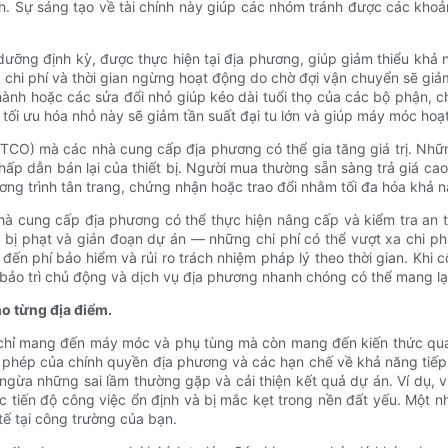
ch. Sự sáng tạo về tài chính này giúp các nhóm tránh được các khoả
o dưỡng định kỳ, được thực hiện tại địa phương, giúp giảm thiểu kh
, chi phí và thời gian ngừng hoạt động do chờ đợi vận chuyển sẽ gi
nh hoặc các sửa đổi nhỏ giúp kéo dài tuổi thọ của các bộ phận, c
 tối ưu hóa nhỏ này sẽ giảm tần suất đại tu lớn và giúp máy móc hoạ
ữu (TCO) mà các nhà cung cấp địa phương có thể gia tăng giá trị. Nh
 dẫn bán lại của thiết bị. Người mua thường sẵn sàng trả giá cao h
ng trình tân trang, chứng nhận hoặc trao đổi nhằm tối đa hóa khả n
 nhà cung cấp địa phương có thể thực hiện nâng cấp và kiểm tra an
 bị phạt và gián đoạn dự án — những chi phí có thể vượt xa chi p
p đến phí bảo hiểm và rủi ro trách nhiệm pháp lý theo thời gian. Khi
 bảo trì chủ động và dịch vụ địa phương nhanh chóng có thể mang lạ
ho từng địa điểm.
chỉ mang đến máy móc và phụ tùng mà còn mang đến kiến ​​thức qu
cấp phép của chính quyền địa phương và các hạn chế về khả năng tiế
gừa những sai lầm thường gặp và cải thiện kết quả dự án. Ví dụ, v
ệc tiến độ công việc ổn định và bị mắc kẹt trong nền đất yếu. Một 
tế tại công trường của bạn.