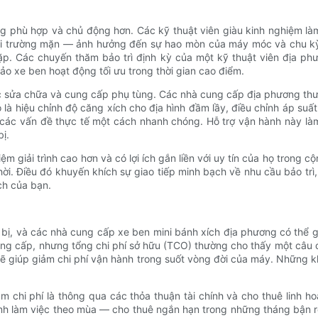
g phù hợp và chủ động hơn. Các kỹ thuật viên giàu kinh nghiệm làm
 trường mặn — ảnh hưởng đến sự hao mòn của máy móc và chu kỳ bả
ặp. Các chuyến thăm bảo trì định kỳ của một kỹ thuật viên địa ph
bảo xe ben hoạt động tối ưu trong thời gian cao điểm.
ệc sửa chữa và cung cấp phụ tùng. Các nhà cung cấp địa phương thư
à hiệu chỉnh độ căng xích cho địa hình đầm lầy, điều chỉnh áp suất
uyết các vấn đề thực tế một cách nhanh chóng. Hỗ trợ vận hành này
ị.
 giải trình cao hơn và có lợi ích gắn liền với uy tín của họ trong 
ời. Điều đó khuyến khích sự giao tiếp minh bạch về nhu cầu bảo trì
ch của bạn.
t bị, và các nhà cung cấp xe ben mini bánh xích địa phương có thể g
g cấp, nhưng tổng chi phí sở hữu (TCO) thường cho thấy một câu ch
ẽ giúp giảm chi phí vận hành trong suốt vòng đời của máy. Những k
hi phí là thông qua các thỏa thuận tài chính và cho thuê linh ho
hình làm việc theo mùa — cho thuê ngắn hạn trong những tháng bận 