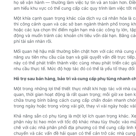
họ sẽ vận hành — thường làm việc tự tin và an toàn hơn. Đi
am hiểu khu vực có thể cung cấp các quy trình làm việc tốt n
Một khía cạnh quan trọng khác của dịch vụ cá nhân hóa là c
thi công cảnh quan và các sở ban ngành thành phố trong kh
hoặc các lựa chọn thí điểm ngắn hạn mà các công ty lớn, tập
động và muốn tránh các khoản chi tiêu vốn dài hạn. Bằng các
phí tài sản nhàn rỗi.
Mối quan hệ hậu mãi thường bền chặt hơn với các nhà cung 
năng ưu tiên nhu cầu của bạn và giải quyết vấn đề trực tiếp.
này có thể phát triển thành việc cùng nhau phát triển các gi
nhu cầu thực tế. Mức độ hợp tác đó có thể là yếu tố thay đổi
Hỗ trợ sau bán hàng, bảo trì và cung cấp phụ tùng nhanh c
Một trong những lợi thế thiết thực nhất khi hợp tác với nhà
quan, thời gian hoạt động là rất quan trọng; mỗi giờ xe be
chữa trung bình bằng cách cung cấp chẩn đoán nhanh chóng
trong ngày hoặc trong vòng vài giờ, thay vì vài ngày hoặc và
Khả năng sẵn có phụ tùng là một lợi ích quan trọng khác. 
phận này bị hao mòn với tốc độ khác nhau tùy thuộc vào mứ
chẽ với các nhà phân phối địa phương có thể cung cấp linh 
chuyển và các vấn đề hải quan có thể cản trở các nhà cung c