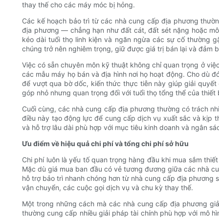
thay thế cho các máy móc bị hỏng.
Các kế hoạch bảo trì từ các nhà cung cấp địa phương thườn
địa phương — chẳng hạn như đất cát, đất sét nặng hoặc môi
kéo dài tuổi thọ linh kiện và ngăn ngừa các sự cố thường g
chúng trở nên nghiêm trọng, giữ được giá trị bán lại và đảm 
Việc có sẵn chuyên môn kỹ thuật không chỉ quan trọng ở vi
các mẫu máy họ bán và địa hình nơi họ hoạt động. Cho dù đó l
để vượt qua bờ dốc, kiến ​​thức thực tiễn này giúp giải q
góp nhỏ nhưng quan trọng đối với tuổi thọ tổng thể của thiết b
Cuối cùng, các nhà cung cấp địa phương thường có trách nhiệm
điều này tạo động lực để cung cấp dịch vụ xuất sắc và kịp th
và hỗ trợ lâu dài phù hợp với mục tiêu kinh doanh và ngân sá
Ưu điểm về hiệu quả chi phí và tổng chi phí sở hữu
Chi phí luôn là yếu tố quan trọng hàng đầu khi mua sắm thiế
Mặc dù giá mua ban đầu có vẻ tương đương giữa các nhà cun
hỗ trợ bảo trì nhanh chóng hơn từ nhà cung cấp địa phương s
vận chuyển, các cuộc gọi dịch vụ và chu kỳ thay thế.
Một trong những cách mà các nhà cung cấp địa phương giảm c
thường cung cấp nhiều giải pháp tài chính phù hợp với mô 