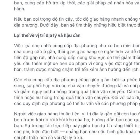
bạn, cung cấp hỗ trợ kịp thời, các giải pháp cá nhân hóa và 
hành.
Nếu bạn coi trọng độ tin cậy, tốc độ giao hàng nhanh chóng v
địa phương. Dưới đây, bạn sẽ tìm thấy những hiểu biết thực t
Lợi thế về vị trí địa lý và hậu cần
Việc lựa chọn nhà cung cấp địa phương cho xe ben mini bánh
nhà cung cấp ở gần, thời gian giao hàng sẽ ngắn hơn và dễ dự 
tiến độ gấp rút, nhà cung cấp cùng khu vực có thể giảm thời
yêu cầu thêm một xe ben do phạm vi công việc đột ngột tă
hơn, tránh được những chậm trễ tốn kém ảnh hưởng đến lịch 
Các nhà cung cấp địa phương cũng giúp giảm bớt sự phức t
sung, sự phối hợp với các nhà vận chuyển đường dài và chi p
và giảm nguy cơ hư hỏng trong quá trình vận chuyển. Các tu
trình hoặc hư hỏng trong quá trình vận chuyển. Đối với các 
các quy định địa phương có thể tư vấn về các phương pháp gi
Ngoài việc giao hàng thuận tiện, vị trí địa lý gần gũi còn t
ben trước khi nó rời khỏi kho của họ, hướng dẫn bạn các qu
bạn. Sự tương tác trực tiếp này giúp bạn tự tin rằng thiết 
các phụ kiện đặc biệt — chẳng hạn như cấu hình gầu khác n
chi phí thấp hơn so với đại lý ở xa.