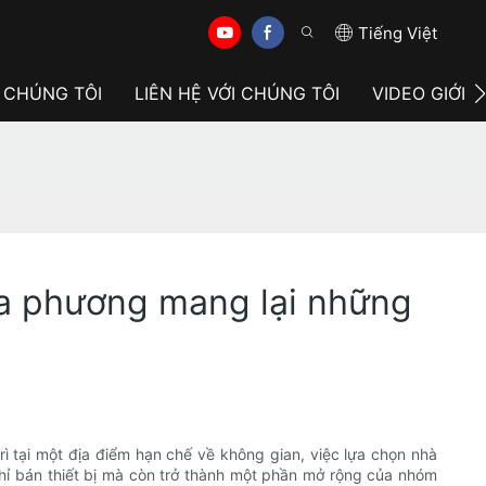
Tiếng Việt
 CHÚNG TÔI
LIÊN HỆ VỚI CHÚNG TÔI
VIDEO GIỚI 
ịa phương mang lại những
ì tại một địa điểm hạn chế về không gian, việc lựa chọn nhà
hỉ bán thiết bị mà còn trở thành một phần mở rộng của nhóm