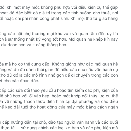
và đôi khi một máy móc không phù hợp với điều kiện cụ thể gặp
oạt đó đặc biệt có giá trị trong các tình huống cho thuê, nơi
 kể hoặc chi phí nhân công phát sinh. Khi mọi thứ từ giao hàng
ùng các hội chợ thương mại khu vực và quan tâm đến uy tín
t và sự thống nhất kỳ vọng tốt hơn. Mối quan hệ khép kín này
 dự đoán hơn và ít căng thẳng hơn.
 hóa mà họ có thể cung cấp. Không giống như các mối quan hệ
hàng và do đó dành thời gian để hiểu các nhu cầu vận hành cụ
 cho dù đó là các mô hình nhỏ gọn để di chuyển trong các con
ệt cho các đoạn dốc.
cấp các sửa đổi theo yêu cầu hoặc tìm kiếm các phụ kiện của
 phù hợp với lối vào hẹp, hoặc một khớp nối thủy lực cụ thể
hơn về những thách thức điển hình tại địa phương và các điều
ó thể kéo dài tuổi thọ hoạt động của máy móc bằng cách ngăn
 cấp hướng dẫn tại chỗ, đào tạo người vận hành và các buổi
 thực tế — sử dụng chính xác loại xe ben và các phụ kiện mà