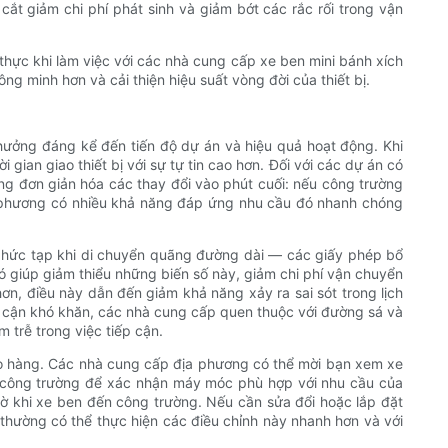
 cắt giảm chi phí phát sinh và giảm bớt các rắc rối trong vận
 thực khi làm việc với các nhà cung cấp xe ben mini bánh xích
g minh hơn và cải thiện hiệu suất vòng đời của thiết bị.
 hưởng đáng kể đến tiến độ dự án và hiệu quả hoạt động. Khi
gian giao thiết bị với sự tự tin cao hơn. Đối với các dự án có
ũng đơn giản hóa các thay đổi vào phút cuối: nếu công trường
a phương có nhiều khả năng đáp ứng nhu cầu đó nhanh chóng
phức tạp khi di chuyển quãng đường dài — các giấy phép bổ
ó giúp giảm thiểu những biến số này, giảm chi phí vận chuyển
n, điều này dẫn đến giảm khả năng xảy ra sai sót trong lịch
ếp cận khó khăn, các nhà cung cấp quen thuộc với đường sá và
 trễ trong việc tiếp cận.
 giao hàng. Các nhà cung cấp địa phương có thể mời bạn xem xe
tại công trường để xác nhận máy móc phù hợp với nhu cầu của
ngờ khi xe ben đến công trường. Nếu cần sửa đổi hoặc lắp đặt
hường có thể thực hiện các điều chỉnh này nhanh hơn và với