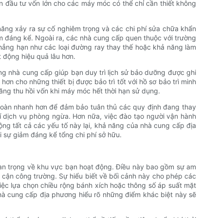
n đầu tư vốn lớn cho các máy móc có thể chỉ cần thiết không
ả năng xảy ra sự cố nghiêm trọng và các chi phí sửa chữa khẩn
ảm đáng kể. Ngoài ra, các nhà cung cấp quen thuộc với trường
hẳng hạn như các loại đường ray thay thế hoặc khả năng làm
t động hiệu quả lâu hơn.
ững nhà cung cấp giúp bạn duy trì lịch sử bảo dưỡng được ghi
ơn cho những thiết bị được bảo trì tốt với hồ sơ bảo trì minh
ăng thu hồi vốn khi máy móc hết thời hạn sử dụng.
 toàn nhanh hơn để đảm bảo tuân thủ các quy định đang thay
hí dịch vụ phòng ngừa. Hơn nữa, việc đào tạo người vận hành
 cộng tất cả các yếu tố này lại, khả năng của nhà cung cấp địa
i sự giảm đáng kể tổng chi phí sở hữu.
an trọng về khu vực bạn hoạt động. Điều này bao gồm sự am
p cận công trường. Sự hiểu biết về bối cảnh này cho phép các
iệc lựa chọn chiều rộng bánh xích hoặc thông số áp suất mặt
nhà cung cấp địa phương hiểu rõ những điểm khác biệt này sẽ