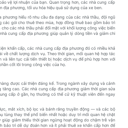
 bảo vệ lợi nhuận của bạn. Quan trọng hơn, các nhà cung cấp
yền địa phương, tối ưu hóa hiệu quả sử dụng của xe ben.
ịa phương hiểu rõ nhu cầu đa dạng của các nhà thầu, đội ngũ
g các gói cho thuê theo mùa, hợp đồng thuê bao gồm bảo trì
 cho các nhà thầu phải đối mặt với khối lượng công việc biến
c nhà cung cấp địa phương giúp quản lý dòng tiền và giảm chi
kiện khẩn cấp, các nhà cung cấp địa phương đó có nhiều khả
ài về chất lượng dịch vụ. Theo thời gian, mối quan hệ hợp tác
và liên tục cải tiến thiết bị hoặc dịch vụ để phù hợp hơn với
hần cốt lõi trong công việc của họ.
án hàng được cải thiện đáng kể. Trong ngành xây dựng và cảnh
ng tăng cao. Các nhà cung cấp địa phương giảm thời gian sửa
ung cấp ở gần, họ thường có thể cử kỹ thuật viên đến ngay
lực, mắt xích, bộ lọc và bánh răng truyền động — và các bộ
 tùng thay thế phổ biến nhất hoặc duy trì mối quan hệ chặt
y giúp giảm thiểu thời gian ngừng hoạt động do chậm trễ vận
ch bảo trì dễ dự đoán hơn và ít phải thuê xe khẩn cấp hơn để