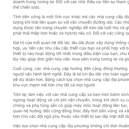
doanh trong tương lai. Đối với các nhà thầu ưu tiên sự tha
thế chiến lược.
Tính bền vững là một lĩnh vực khác mà các nhà cung cấp địa
lượng khí thải liên quan so với vận chuyển đường dài. Các n
dụng được tân trang chuyên nghiệp để kéo dài tuổi thọ và gi
phát thải thấp hơn hoặc xe hybrid nếu có. Đối với các công t
Giá trị của mối quan hệ đối tác lâu dài được xây dựng thông 
hợp, ưu tiên các nhu cầu cấp thiết của bạn và phối hợp với b
thiết bị nào hoạt động tốt nhất trong điều kiện của bạn, chu 
lũy này giúp đơn giản hóa việc mua sắm trong tương lai và gi
Cuối cùng, các nhà cung cấp hướng đến cộng đồng thường hỗ
người vận hành lành nghề. Đây là lợi ích lâu dài cho toàn ng
dễ dự đoán hơn. Bằng cách lựa chọn nhà cung cấp địa phương
khu vực mạnh mẽ hơn cho tất cả mọi người.
Tóm lại, làm việc với các nhà cung cấp xe ben mini bánh xích đị
ngừng hoạt động và chi phí vận chuyển, trong khi dịch vụ c
chóng và phụ tùng sẵn có giúp máy móc hoạt động liên tục, g
quan hệ hướng đến cộng đồng thúc đẩy tính bền vững và xây d
hơn cho các đội ngũ phụ thuộc vào thiết bị san lấp mặt đất đ
Việc lựa chọn nhà cung cấp địa phương không chỉ đơn thuần l